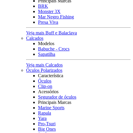
Principais Marcas
BRK
Monster 3X
Mar Negro Fishing
Presa Viva
Veja mais Buff e Balaclava
Calçados
Modelos
Babuche - Crocs
Sapatilha
Veja mais Calçados
Óculos Polarizados
Característica
Óculos
Clip-on
Acessórios
Segurador de óculos
Principais Marcas
Marine Sports
Rapala
Yara
Pro-Tsuri
Big Ones