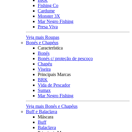
BRK
Fishing Co
Cardume
Monster 3X
Mar Negro Fishing
Presa Viva
Veja mais Roupas
Bonés e Chapéus
Característica
Bonés
Bonés c/ proteção de pescoço
Chapéu
Viseira
Principais Marcas
BRK
Vida de Pescador
Sumax
Mar Negro Fishing
Veja mais Bonés e Chapéus
Buff e Balaclava
Máscara
Buff
Balaclava