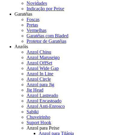
Novidades
Indicação por Peixe
Garatéias
Foscas
Pretas
Vermelhas
Garatéias com Bladed
Protetor de Garatéias
Anzóis
Anzol Chinu
Anzol Maruseigo
Anzol OffSet
Anzol Wide Gap
Anzol In Line
Anzol Circle
Anzol para Jig
Jig Head
Anzol Lastreado
Anzol Encastoado
Anzol Anti-Enrosco
Sabiki
Chuveirinho
Suport Hook
Anzol para Peixe
Anzol para Tilápia