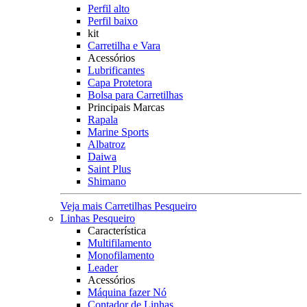
Perfil alto
Perfil baixo
kit
Carretilha e Vara
Acessórios
Lubrificantes
Capa Protetora
Bolsa para Carretilhas
Principais Marcas
Rapala
Marine Sports
Albatroz
Daiwa
Saint Plus
Shimano
Veja mais Carretilhas Pesqueiro
Linhas Pesqueiro
Característica
Multifilamento
Monofilamento
Leader
Acessórios
Máquina fazer Nó
Contador de Linhas