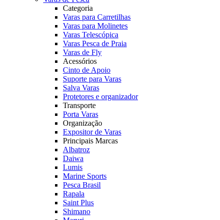
Categoria
Varas para Carretilhas
Varas para Molinetes
Varas Telescópica
Varas Pesca de Praia
Varas de Fly
Acessórios
Cinto de Apoio
Suporte para Varas
Salva Varas
Protetores e organizador
Transporte
Porta Varas
Organização
Expositor de Varas
Principais Marcas
Albatroz
Daiwa
Lumis
Marine Sports
Pesca Brasil
Rapala
Saint Plus
Shimano