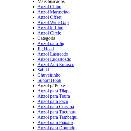
Mais buscados
Anzol Chinu
Anzol Maruseigo
Anzol Offset
Anzol Wide Gap
Anzol in Line
Anzol Circle
Categoria
Anzol para Jig
Jig Head
Anzol Lastreado
Anzol Encastoado
Anzol Anti Enrosco
Sabiki
Chuveirinho
Suport Hook
Anzol p/ Peixe
Anzol para Tilapia
Anzol para Traira
Anzol para Pacu
Anzol para Corvina
Anzol para Tucunare
Anzol para Tambaqui
Anzol para Piapara
Anzol para Dourado