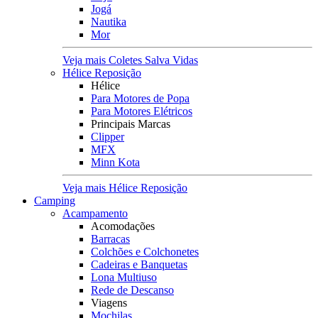
Jogá
Nautika
Mor
Veja mais Coletes Salva Vidas
Hélice Reposição
Hélice
Para Motores de Popa
Para Motores Elétricos
Principais Marcas
Clipper
MFX
Minn Kota
Veja mais Hélice Reposição
Camping
Acampamento
Acomodações
Barracas
Colchões e Colchonetes
Cadeiras e Banquetas
Lona Multiuso
Rede de Descanso
Viagens
Mochilas