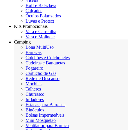
Viseira
Buff e Balaclava
Calçados
Óculos Polarizados
Luvas e Protect
Kits Promocionais
Vara e Carretilha
Vara e Molinete
Camping
Lona MultiUso
Barracas
Colchões e Colchonetes
Cadeiras e Banquetas
Fogareiro
Cartucho de Gás
Rede de Descanso
Mochilas
Talheres
Churrasco
Infladores
Estacas para Barracas
Binóculos
Bolsas Impermeáveis
Mini Mosquetão
Ventilador para Barraca