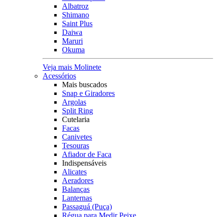
Albatroz
Shimano
Saint Plus
Daiwa
Maruri
Okuma
Veja mais Molinete
Acessórios
Mais buscados
Snap e Giradores
Argolas
Split Ring
Cutelaria
Facas
Canivetes
Tesouras
Afiador de Faca
Indispensáveis
Alicates
Aeradores
Balanças
Lanternas
Passaguá (Puça)
Régua para Medir Peixe