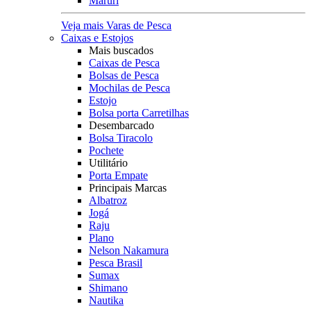
Maruri
Veja mais Varas de Pesca
Caixas e Estojos
Mais buscados
Caixas de Pesca
Bolsas de Pesca
Mochilas de Pesca
Estojo
Bolsa porta Carretilhas
Desembarcado
Bolsa Tiracolo
Pochete
Utilitário
Porta Empate
Principais Marcas
Albatroz
Jogá
Raju
Plano
Nelson Nakamura
Pesca Brasil
Sumax
Shimano
Nautika