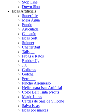
Stop Line
Down Shot
Iscas Artificiais
Superfície
Meia Água
Fundo
Articulada
Camarão
Iscas Soft
Spinner
ChatterBait
Tailspin
Frogs e Ratos
Rubber JIg
Jig
Colheres
Gotcha
Ferrinho
Pincho Arremesso
Hélice para Isca Artificial
Color Bait(Tinta p/soft)
Magic Lures
Cerdas de Saia de Silicone
Salva Iscas
Iscas por marcas