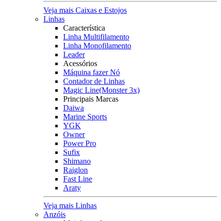
Veja mais Caixas e Estojos
Linhas
Característica
Linha Multifilamento
Linha Monofilamento
Leader
Acessórios
Máquina fazer Nó
Contador de Linhas
Magic Line(Monster 3x)
Principais Marcas
Daiwa
Marine Sports
YGK
Owner
Power Pro
Sufix
Shimano
Raiglon
Fast Line
Araty
Veja mais Linhas
Anzóis