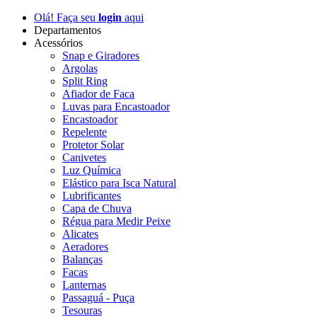
Olá! Faça seu
login
aqui
Departamentos
Acessórios
Snap e Giradores
Argolas
Split Ring
Afiador de Faca
Luvas para Encastoador
Encastoador
Repelente
Protetor Solar
Canivetes
Luz Química
Elástico para Isca Natural
Lubrificantes
Capa de Chuva
Régua para Medir Peixe
Alicates
Aeradores
Balanças
Facas
Lanternas
Passaguá - Puça
Tesouras