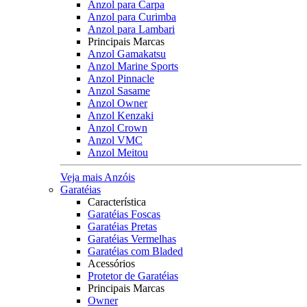
Anzol para Carpa
Anzol para Curimba
Anzol para Lambari
Principais Marcas
Anzol Gamakatsu
Anzol Marine Sports
Anzol Pinnacle
Anzol Sasame
Anzol Owner
Anzol Kenzaki
Anzol Crown
Anzol VMC
Anzol Meitou
Veja mais Anzóis
Garatéias
Característica
Garatéias Foscas
Garatéias Pretas
Garatéias Vermelhas
Garatéias com Bladed
Acessórios
Protetor de Garatéias
Principais Marcas
Owner