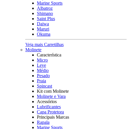
Marine Sports
Albatroz
Shimano
Saint Plus
Daiwa
Maruri
Okuma
Veja mais Carretilhas
Molinete
Característica
Micro
Leve
Médio
Pesado
Praia
Spincast
Kit com Molinete
Molinete e Vara
Acessórios
Lubrificantes
Capa Protetora
Principais Marcas
Rapala
Marine Sports