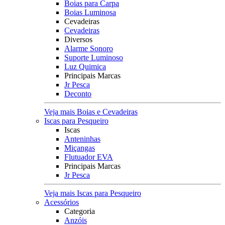
Boias para Carpa
Boias Luminosa
Cevadeiras
Cevadeiras
Diversos
Alarme Sonoro
Suporte Luminoso
Luz Quimica
Principais Marcas
Jr Pesca
Deconto
Veja mais Boias e Cevadeiras
Iscas para Pesqueiro
Iscas
Anteninhas
Miçangas
Flutuador EVA
Principais Marcas
Jr Pesca
Veja mais Iscas para Pesqueiro
Acessórios
Categoria
Anzóis