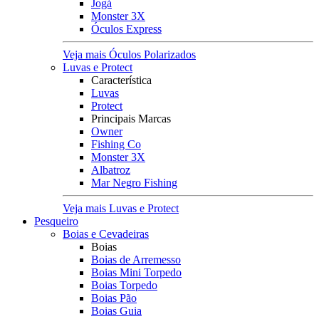
Jogá
Monster 3X
Óculos Express
Veja mais Óculos Polarizados
Luvas e Protect
Característica
Luvas
Protect
Principais Marcas
Owner
Fishing Co
Monster 3X
Albatroz
Mar Negro Fishing
Veja mais Luvas e Protect
Pesqueiro
Boias e Cevadeiras
Boias
Boias de Arremesso
Boias Mini Torpedo
Boias Torpedo
Boias Pão
Boias Guia