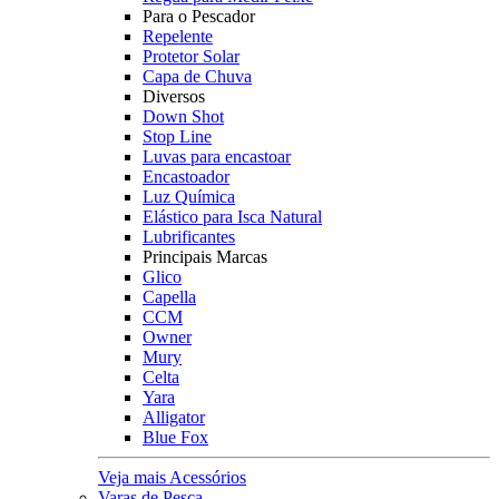
Para o Pescador
Repelente
Protetor Solar
Capa de Chuva
Diversos
Down Shot
Stop Line
Luvas para encastoar
Encastoador
Luz Química
Elástico para Isca Natural
Lubrificantes
Principais Marcas
Glico
Capella
CCM
Owner
Mury
Celta
Yara
Alligator
Blue Fox
Veja mais Acessórios
Varas de Pesca