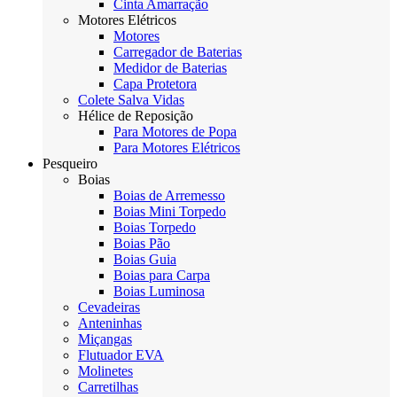
Cinta Amarração
Motores Elétricos
Motores
Carregador de Baterias
Medidor de Baterias
Capa Protetora
Colete Salva Vidas
Hélice de Reposição
Para Motores de Popa
Para Motores Elétricos
Pesqueiro
Boias
Boias de Arremesso
Boias Mini Torpedo
Boias Torpedo
Boias Pão
Boias Guia
Boias para Carpa
Boias Luminosa
Cevadeiras
Anteninhas
Miçangas
Flutuador EVA
Molinetes
Carretilhas