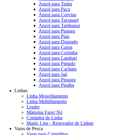
Anzol para Traíra
Anzol para Pacu
Anzol para Corvina
Anzol para Tucunaré
Anzol para Tambaqui
Anzol para Piapara
Anzol para Piau
Anzol para Dourado
Anzol para Carpa
Anzol para Curimba
Anzol para Lambari
Anzol para Pintado
Anzol para Cachara
Anzol para Jaú
Anzol para Pirarara
Anzol para Piraíba
Linhas
Linha Monofilamento
Linha Multifilamento
Leader
Máquina Fazer Nó
Contador de Linha
Magic Line - Renovador de Linhas
Varas de Pesca
Varas para Carretilhas