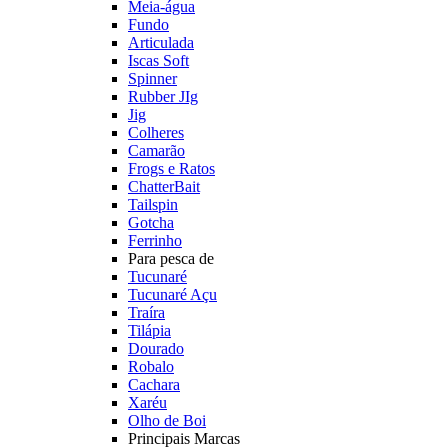
Meia-água
Fundo
Articulada
Iscas Soft
Spinner
Rubber JIg
Jig
Colheres
Camarão
Frogs e Ratos
ChatterBait
Tailspin
Gotcha
Ferrinho
Para pesca de
Tucunaré
Tucunaré Açu
Traíra
Tilápia
Dourado
Robalo
Cachara
Xaréu
Olho de Boi
Principais Marcas