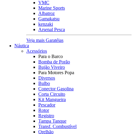
VMC
Marine Sports
Albatroz
Gamakatsu
kenzaki
Arsenal Pesca
Veja mais Garatéias
Náutica
Acessórios
Para o Barco
Bomba de Porão
Bujão Viveiro
Para Motores Popa
Diversos
Bulbo
Conector Gasolina
Corta Circuito
Kit Mangueira
Pescador
Rotor
Registro
Tampa Tanque
Transf. Combustível
Orelhão