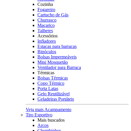
Cozinha
Fogareiro
Cartucho de Gás
Churrasco
Maçarico
Talheres
Acessórios
Infladores
Estacas para barracas
Binóculos
Bolsas Impermeáveis
Mini Mosquetão
Ventilador para Barraca
Térmicas
Bolsas Térmicas
Copo Térmico
Porta Latas
Gelo Reutilizável
Geladeiras Portáteis
Veja mais Acampamento
Tiro Esportivo
Mais buscados
Arcos
Chumbinhos