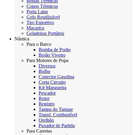
Bolsas Térmicas
Copos Térmicos
Porta Latas
Gelo Reutilizável
Tiro Esportivo
Maçarico
Geladeiras Portáteis
Náutica
Para o Barco
Bomba de Porão
Bujão Viveiro
Para Motores de Popa
Diversos
Bulbo
Conector Gasolina
Corta Circuito
Kit Mangueira
Pescador
Rotor
Registro
Tampa do Tanque
Transf. Combustível
Orelhão
Puxador de Partida
Para Carretas