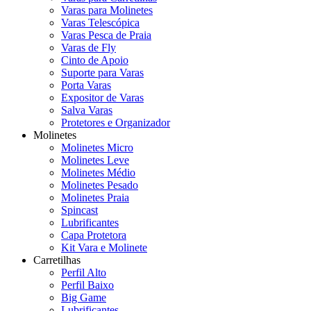
Varas para Molinetes
Varas Telescópica
Varas Pesca de Praia
Varas de Fly
Cinto de Apoio
Suporte para Varas
Porta Varas
Expositor de Varas
Salva Varas
Protetores e Organizador
Molinetes
Molinetes Micro
Molinetes Leve
Molinetes Médio
Molinetes Pesado
Molinetes Praia
Spincast
Lubrificantes
Capa Protetora
Kit Vara e Molinete
Carretilhas
Perfil Alto
Perfil Baixo
Big Game
Lubrificantes