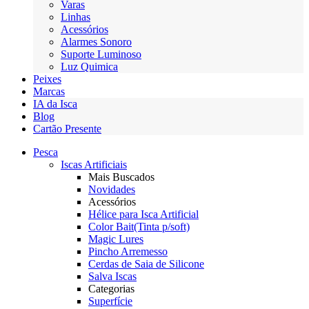
Varas
Linhas
Acessórios
Alarmes Sonoro
Suporte Luminoso
Luz Quimica
Peixes
Marcas
IA da Isca
Blog
Cartão Presente
Pesca
Iscas Artificiais
Mais Buscados
Novidades
Acessórios
Hélice para Isca Artificial
Color Bait(Tinta p/soft)
Magic Lures
Pincho Arremesso
Cerdas de Saia de Silicone
Salva Iscas
Categorias
Superfície