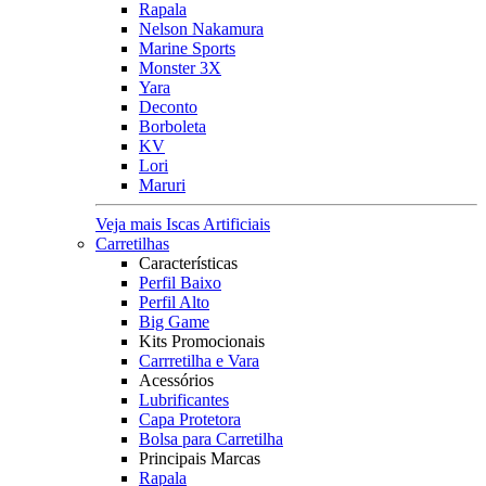
Rapala
Nelson Nakamura
Marine Sports
Monster 3X
Yara
Deconto
Borboleta
KV
Lori
Maruri
Veja mais Iscas Artificiais
Carretilhas
Características
Perfil Baixo
Perfil Alto
Big Game
Kits Promocionais
Carrretilha e Vara
Acessórios
Lubrificantes
Capa Protetora
Bolsa para Carretilha
Principais Marcas
Rapala