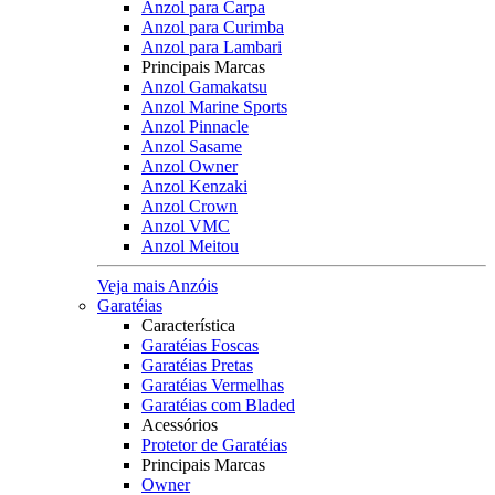
Anzol para Carpa
Anzol para Curimba
Anzol para Lambari
Principais Marcas
Anzol Gamakatsu
Anzol Marine Sports
Anzol Pinnacle
Anzol Sasame
Anzol Owner
Anzol Kenzaki
Anzol Crown
Anzol VMC
Anzol Meitou
Veja mais Anzóis
Garatéias
Característica
Garatéias Foscas
Garatéias Pretas
Garatéias Vermelhas
Garatéias com Bladed
Acessórios
Protetor de Garatéias
Principais Marcas
Owner