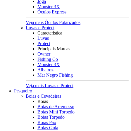
Jogá
Monster 3X
Óculos Express
Veja mais Óculos Polarizados
Luvas e Protect
Característica
Luvas
Protect
Principais Marcas
Owner
Fishing Co
Monster 3X
Albatroz
Mar Negro Fishing
Veja mais Luvas e Protect
Pesqueiro
Boias e Cevadeiras
Boias
Boias de Arremesso
Boias Mini Torpedo
Boias Torpedo
Boias Pão
Boias Guia