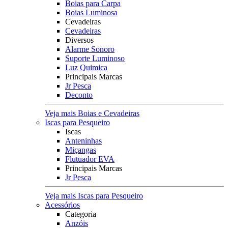
Boias para Carpa
Boias Luminosa
Cevadeiras
Cevadeiras
Diversos
Alarme Sonoro
Suporte Luminoso
Luz Quimica
Principais Marcas
Jr Pesca
Deconto
Veja mais Boias e Cevadeiras
Iscas para Pesqueiro
Iscas
Anteninhas
Miçangas
Flutuador EVA
Principais Marcas
Jr Pesca
Veja mais Iscas para Pesqueiro
Acessórios
Categoria
Anzóis