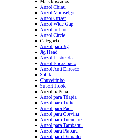
Mais buscados
Anzol Chinu
Anzol Maruseigo
Anzol Offset
Anzol Wide Gap
Anzol in Line
Anzol Circle
Categoria
Anzol para Jig
Jig Head
Anzol Lastreado
Anzol Encastoado
Anzol Anti Enrosco
Sabiki
Chuveirinho
Suport Hook
Anzol p/ Peixe
Anzol para Tilapia
Anzol para Traira
Anzol para Pacu
Anzol para Corvina
Anzol para Tucunare
Anzol para Tambaqui
Anzol para Piapara
Anzol para Dourado