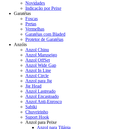
Novidades
Indicação por Peixe
Garatéias
Foscas
Pretas
Vermelhas
Garatéias com Bladed
Protetor de Garatéias
Anzóis
Anzol Chinu
Anzol Maruseigo
Anzol OffSet
Anzol Wide Gap
Anzol In Line
Anzol Circle
Anzol para Jig
Jig Head
Anzol Lastreado
Anzol Encastoado
Anzol Anti-Enrosco
Sabiki
Chuveirinho
Suport Hook
Anzol para Peixe
Anzol para Tilápia