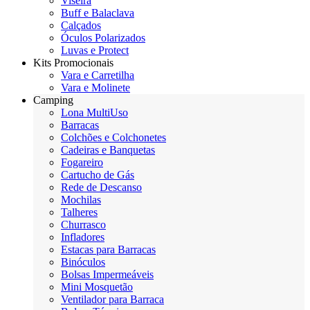
Viseira
Buff e Balaclava
Calçados
Óculos Polarizados
Luvas e Protect
Kits Promocionais
Vara e Carretilha
Vara e Molinete
Camping
Lona MultiUso
Barracas
Colchões e Colchonetes
Cadeiras e Banquetas
Fogareiro
Cartucho de Gás
Rede de Descanso
Mochilas
Talheres
Churrasco
Infladores
Estacas para Barracas
Binóculos
Bolsas Impermeáveis
Mini Mosquetão
Ventilador para Barraca