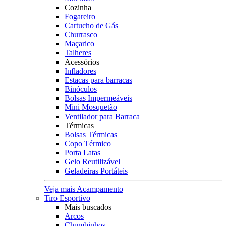
Cozinha
Fogareiro
Cartucho de Gás
Churrasco
Maçarico
Talheres
Acessórios
Infladores
Estacas para barracas
Binóculos
Bolsas Impermeáveis
Mini Mosquetão
Ventilador para Barraca
Térmicas
Bolsas Térmicas
Copo Térmico
Porta Latas
Gelo Reutilizável
Geladeiras Portáteis
Veja mais Acampamento
Tiro Esportivo
Mais buscados
Arcos
Chumbinhos