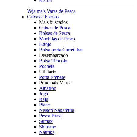
Maruri
Veja mais Varas de Pesca
Caixas e Estojos
Mais buscados
Caixas de Pesca
Bolsas de Pesca
Mochilas de Pesca
Estojo
Bolsa porta Carretilhas
Desembarcado
Bolsa Tiracolo
Pochete
Utilitário
Porta Empate
Principais Marcas
Albatroz
Jogá
Raju
Plano
Nelson Nakamura
Pesca Brasil
Sumax
Shimano
Nautika