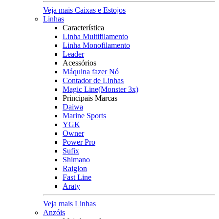
Veja mais Caixas e Estojos
Linhas
Característica
Linha Multifilamento
Linha Monofilamento
Leader
Acessórios
Máquina fazer Nó
Contador de Linhas
Magic Line(Monster 3x)
Principais Marcas
Daiwa
Marine Sports
YGK
Owner
Power Pro
Sufix
Shimano
Raiglon
Fast Line
Araty
Veja mais Linhas
Anzóis