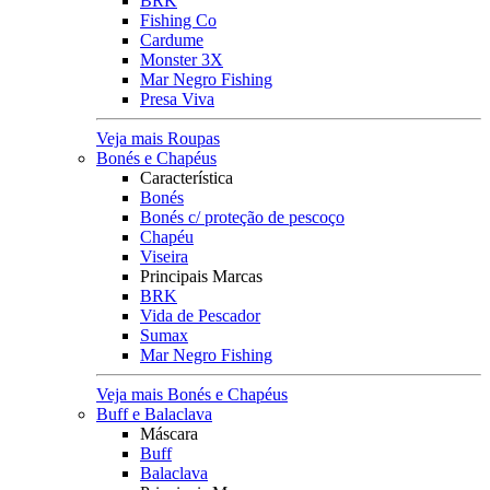
BRK
Fishing Co
Cardume
Monster 3X
Mar Negro Fishing
Presa Viva
Veja mais Roupas
Bonés e Chapéus
Característica
Bonés
Bonés c/ proteção de pescoço
Chapéu
Viseira
Principais Marcas
BRK
Vida de Pescador
Sumax
Mar Negro Fishing
Veja mais Bonés e Chapéus
Buff e Balaclava
Máscara
Buff
Balaclava