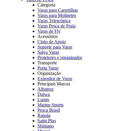
Categoria
Varas para Carretilhas
Varas para Molinetes
Varas Telescópica
Varas Pesca de Praia
Varas de Fly
Acessórios
Cinto de Apoio
Suporte para Varas
Salva Varas
Protetores e organizador
Transporte
Porta Varas
Organização
Expositor de Varas
Principais Marcas
Albatroz
Daiwa
Lumis
Marine Sports
Pesca Brasil
Rapala
Saint Plus
Shimano