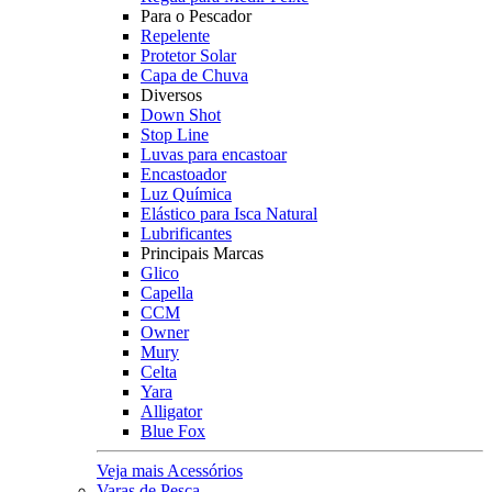
Para o Pescador
Repelente
Protetor Solar
Capa de Chuva
Diversos
Down Shot
Stop Line
Luvas para encastoar
Encastoador
Luz Química
Elástico para Isca Natural
Lubrificantes
Principais Marcas
Glico
Capella
CCM
Owner
Mury
Celta
Yara
Alligator
Blue Fox
Veja mais Acessórios
Varas de Pesca