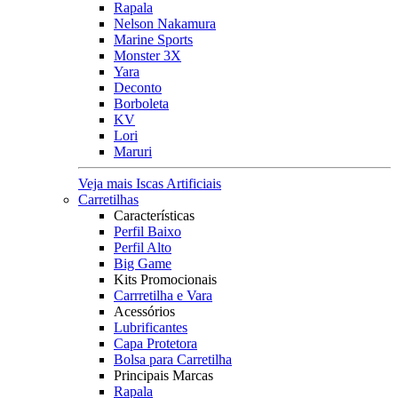
Rapala
Nelson Nakamura
Marine Sports
Monster 3X
Yara
Deconto
Borboleta
KV
Lori
Maruri
Veja mais Iscas Artificiais
Carretilhas
Características
Perfil Baixo
Perfil Alto
Big Game
Kits Promocionais
Carrretilha e Vara
Acessórios
Lubrificantes
Capa Protetora
Bolsa para Carretilha
Principais Marcas
Rapala