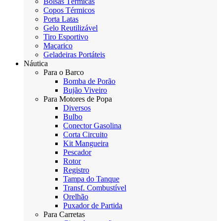
Bolsas Térmicas
Copos Térmicos
Porta Latas
Gelo Reutilizável
Tiro Esportivo
Maçarico
Geladeiras Portáteis
Náutica
Para o Barco
Bomba de Porão
Bujão Viveiro
Para Motores de Popa
Diversos
Bulbo
Conector Gasolina
Corta Circuito
Kit Mangueira
Pescador
Rotor
Registro
Tampa do Tanque
Transf. Combustível
Orelhão
Puxador de Partida
Para Carretas