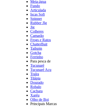
Meia-água
Fundo
Articulada
Iscas Soft
Spinner
Rubber JIg
Jig
Colheres
Camarão
Frogs e Ratos
ChatterBait
Tailspin
Gotcha
Ferrinho
Para pesca de
Tucunaré
Tucunaré Açu
Traíra
Tilápia
Dourado
Robalo
Cachara
Xaréu
Olho de Boi
Principais Marcas