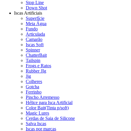
Stop Line
Down Shot
Iscas Artificiais
Superfície
Meia Água
Fundo
Articulada
Camarão
Iscas Soft
Spinner
ChatterBait
Tailspin
Frogs e Ratos
Rubber JIg
Jig
Colheres
Gotcha
Ferrinho
Pincho Arremesso
Hélice para Isca Artificial
Color Bait(Tinta p/soft)
Magic Lures
Cerdas de Saia de Silicone
Salva Iscas
Iscas por marcas