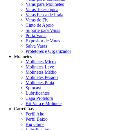
Varas para Molinetes
Varas Telescópica
Varas Pesca de Praia
Varas de Fly
Cinto de Apoio
Suporte para Varas
Porta Varas
Expositor de Varas
Salva Varas
Protetores e Organizador
Molinetes
Molinetes Micro
Molinetes Leve
Molinetes Médio
Molinetes Pesado
Molinetes Praia
Spincast
Lubrificantes
Capa Protetora
Kit Vara e Molinete
Carretilhas
Perfil Alto
Perfil Baixo
Big Game
Lubrificantes