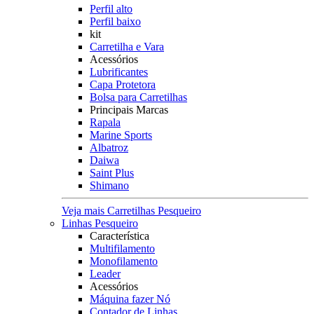
Perfil alto
Perfil baixo
kit
Carretilha e Vara
Acessórios
Lubrificantes
Capa Protetora
Bolsa para Carretilhas
Principais Marcas
Rapala
Marine Sports
Albatroz
Daiwa
Saint Plus
Shimano
Veja mais Carretilhas Pesqueiro
Linhas Pesqueiro
Característica
Multifilamento
Monofilamento
Leader
Acessórios
Máquina fazer Nó
Contador de Linhas