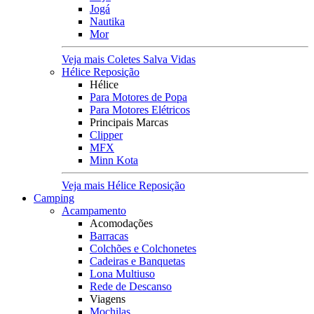
Jogá
Nautika
Mor
Veja mais Coletes Salva Vidas
Hélice Reposição
Hélice
Para Motores de Popa
Para Motores Elétricos
Principais Marcas
Clipper
MFX
Minn Kota
Veja mais Hélice Reposição
Camping
Acampamento
Acomodações
Barracas
Colchões e Colchonetes
Cadeiras e Banquetas
Lona Multiuso
Rede de Descanso
Viagens
Mochilas