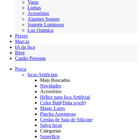
Varas
Linhas
Acessórios
Alarmes Sonoro
Suporte Luminoso
Luz Quimica
Peixes
Marcas
IA da Isca
Blog
Cartão Presente
Pesca
Iscas Artificiais
Mais Buscados
Novidades
Acessórios
Hélice para Isca Artificial
Color Bait(Tinta p/soft)
Magic Lures
Pincho Arremesso
Cerdas de Saia de Silicone
Salva Iscas
Categorias
Superfície