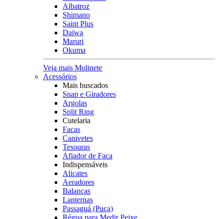
Albatroz
Shimano
Saint Plus
Daiwa
Maruri
Okuma
Veja mais Molinete
Acessórios
Mais buscados
Snap e Giradores
Argolas
Split Ring
Cutelaria
Facas
Canivetes
Tesouras
Afiador de Faca
Indispensáveis
Alicates
Aeradores
Balanças
Lanternas
Passaguá (Puça)
Régua para Medir Peixe