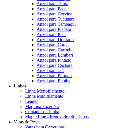
Anzol para Traíra
Anzol para Pacu
Anzol para Corvina
Anzol para Tucunaré
Anzol para Tambaqui
Anzol para Piapara
Anzol para Piau
Anzol para Dourado
Anzol para Carpa
Anzol para Curimba
Anzol para Lambari
Anzol para Pintado
Anzol para Cachara
Anzol para Jaú
Anzol para Pirarara
Anzol para Piraíba
Linhas
Linha Monofilamento
Linha Multifilamento
Leader
Máquina Fazer Nó
Contador de Linha
Magic Line - Renovador de Linhas
Varas de Pesca
Varas para Carretilhas