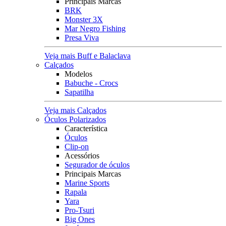
Principais Marcas
BRK
Monster 3X
Mar Negro Fishing
Presa Viva
Veja mais Buff e Balaclava
Calçados
Modelos
Babuche - Crocs
Sapatilha
Veja mais Calçados
Óculos Polarizados
Característica
Óculos
Clip-on
Acessórios
Segurador de óculos
Principais Marcas
Marine Sports
Rapala
Yara
Pro-Tsuri
Big Ones