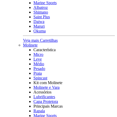
Marine Sports
Albatroz
Shimano
Saint Plus
Daiwa
Maruri
Okuma
Veja mais Carretilhas
Molinete
Característica
Micro
Leve
Médio
Pesado
Praia
Spincast
Kit com Molinete
Molinete e Vara
Acessórios
Lubrificantes
Capa Protetora
Principais Marcas
Rapala
Marine Sports