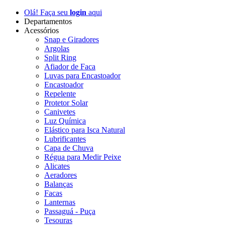
Olá! Faça seu
login
aqui
Departamentos
Acessórios
Snap e Giradores
Argolas
Split Ring
Afiador de Faca
Luvas para Encastoador
Encastoador
Repelente
Protetor Solar
Canivetes
Luz Química
Elástico para Isca Natural
Lubrificantes
Capa de Chuva
Régua para Medir Peixe
Alicates
Aeradores
Balanças
Facas
Lanternas
Passaguá - Puça
Tesouras