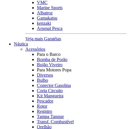
VMC
Marine Sports
Albatroz
Gamakatsu
kenzaki
Arsenal Pesca
Veja mais Garatéias
Náutica
Acessórios
Para o Barco
Bomba de Porão
Bujão Viveiro
Para Motores Popa
Diversos
Bulbo
Conector Gasolina
Corta Circuito
Kit Mangueira
Pescador
Rotor
Registro
Tampa Tanque
Transf. Combustível
Orelhão