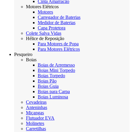
Cinta Amarração
Motores Elétricos
Motores
Carregador de Baterias
Medidor de Baterias
Capa Protetora
Colete Salva Vidas
Hélice de Reposição
Para Motores de Popa
Para Motores Elétricos
Pesqueiro
Boias
Boias de Arremesso
Boias Mini Torpedo
Boias Torpedo
Boias Pão
Boias Guia
Boias para Carpa
Boias Luminosa
Cevadeiras
Anteninhas
Miçangas
Flutuador EVA
Molinetes
Carretilhas