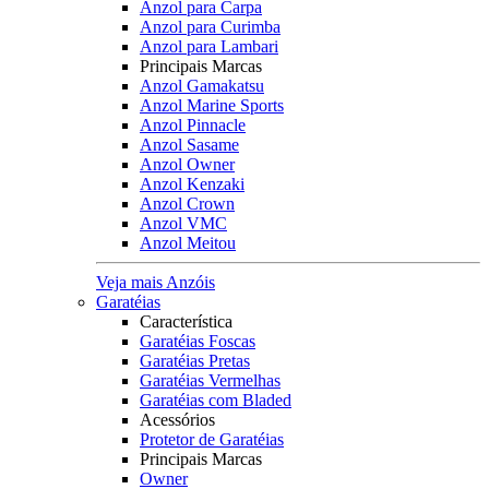
Anzol para Carpa
Anzol para Curimba
Anzol para Lambari
Principais Marcas
Anzol Gamakatsu
Anzol Marine Sports
Anzol Pinnacle
Anzol Sasame
Anzol Owner
Anzol Kenzaki
Anzol Crown
Anzol VMC
Anzol Meitou
Veja mais Anzóis
Garatéias
Característica
Garatéias Foscas
Garatéias Pretas
Garatéias Vermelhas
Garatéias com Bladed
Acessórios
Protetor de Garatéias
Principais Marcas
Owner