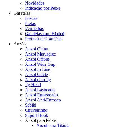
Novidades
Indicação por Peixe
Garatéias
Foscas
Pretas
Vermelhas
Garatéias com Bladed
Protetor de Garatéias
Anzóis
Anzol Chinu
Anzol Maruseigo
Anzol OffSet
Anzol Wide Gap
Anzol In Line
Anzol Circle
Anzol para Jig
Jig Head
Anzol Lastreado
Anzol Encastoado
Anzol Anti-Enrosco
Sabiki
Chuveirinho
Suport Hook
Anzol para Peixe
Anzol para Tilápia