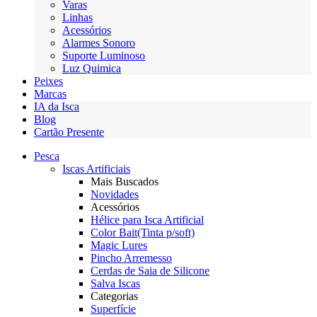
Varas
Linhas
Acessórios
Alarmes Sonoro
Suporte Luminoso
Luz Quimica
Peixes
Marcas
IA da Isca
Blog
Cartão Presente
Pesca
Iscas Artificiais
Mais Buscados
Novidades
Acessórios
Hélice para Isca Artificial
Color Bait(Tinta p/soft)
Magic Lures
Pincho Arremesso
Cerdas de Saia de Silicone
Salva Iscas
Categorias
Superfície