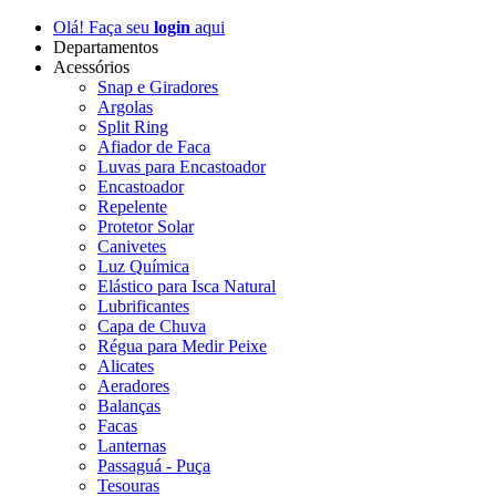
Olá! Faça seu
login
aqui
Departamentos
Acessórios
Snap e Giradores
Argolas
Split Ring
Afiador de Faca
Luvas para Encastoador
Encastoador
Repelente
Protetor Solar
Canivetes
Luz Química
Elástico para Isca Natural
Lubrificantes
Capa de Chuva
Régua para Medir Peixe
Alicates
Aeradores
Balanças
Facas
Lanternas
Passaguá - Puça
Tesouras