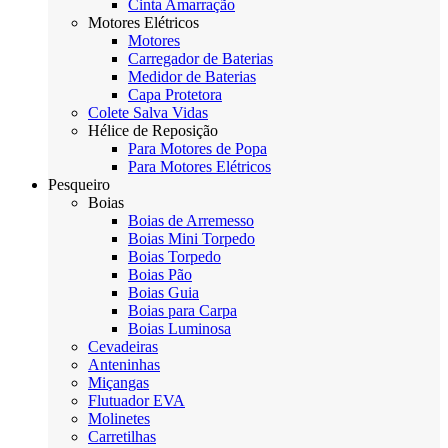
Cinta Amarração
Motores Elétricos
Motores
Carregador de Baterias
Medidor de Baterias
Capa Protetora
Colete Salva Vidas
Hélice de Reposição
Para Motores de Popa
Para Motores Elétricos
Pesqueiro
Boias
Boias de Arremesso
Boias Mini Torpedo
Boias Torpedo
Boias Pão
Boias Guia
Boias para Carpa
Boias Luminosa
Cevadeiras
Anteninhas
Miçangas
Flutuador EVA
Molinetes
Carretilhas