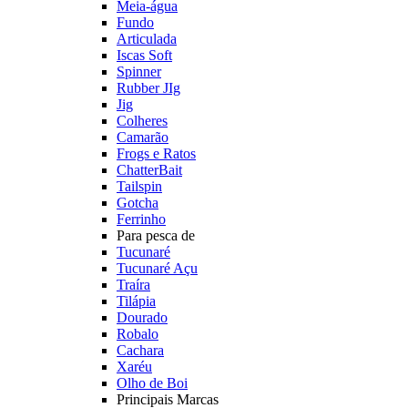
Meia-água
Fundo
Articulada
Iscas Soft
Spinner
Rubber JIg
Jig
Colheres
Camarão
Frogs e Ratos
ChatterBait
Tailspin
Gotcha
Ferrinho
Para pesca de
Tucunaré
Tucunaré Açu
Traíra
Tilápia
Dourado
Robalo
Cachara
Xaréu
Olho de Boi
Principais Marcas