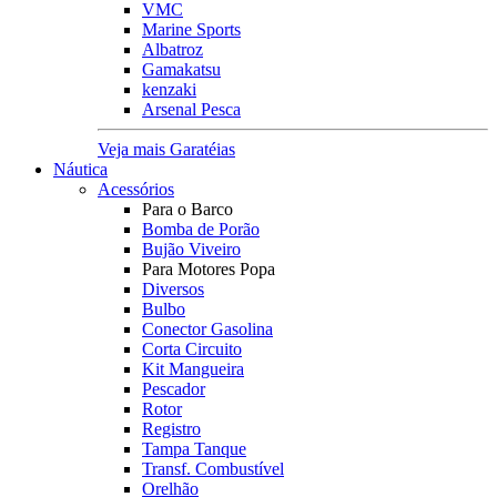
VMC
Marine Sports
Albatroz
Gamakatsu
kenzaki
Arsenal Pesca
Veja mais Garatéias
Náutica
Acessórios
Para o Barco
Bomba de Porão
Bujão Viveiro
Para Motores Popa
Diversos
Bulbo
Conector Gasolina
Corta Circuito
Kit Mangueira
Pescador
Rotor
Registro
Tampa Tanque
Transf. Combustível
Orelhão