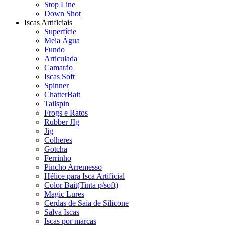
Stop Line
Down Shot
Iscas Artificiais
Superfície
Meia Água
Fundo
Articulada
Camarão
Iscas Soft
Spinner
ChatterBait
Tailspin
Frogs e Ratos
Rubber JIg
Jig
Colheres
Gotcha
Ferrinho
Pincho Arremesso
Hélice para Isca Artificial
Color Bait(Tinta p/soft)
Magic Lures
Cerdas de Saia de Silicone
Salva Iscas
Iscas por marcas