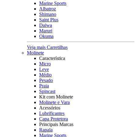
Marine Sports
Albatroz
Shimano
Saint Plus
Daiwa
Maruri
Okuma
Veja mais Carretilhas
Molinete
Característica
Micro
Leve
Médio
Pesado
Praia
Spincast
Kit com Molinete
Molinete e Vara
Acessórios
Lubrificantes
Capa Protetora
Principais Marcas
Rapala
Marine Sports