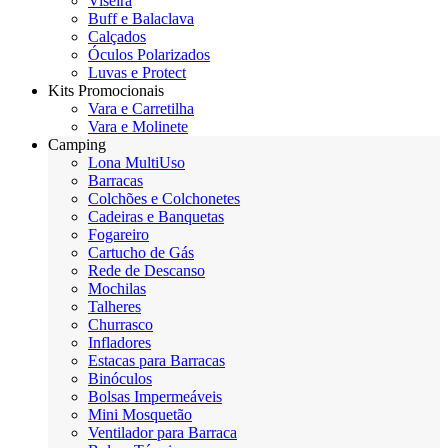
Viseira
Buff e Balaclava
Calçados
Óculos Polarizados
Luvas e Protect
Kits Promocionais
Vara e Carretilha
Vara e Molinete
Camping
Lona MultiUso
Barracas
Colchões e Colchonetes
Cadeiras e Banquetas
Fogareiro
Cartucho de Gás
Rede de Descanso
Mochilas
Talheres
Churrasco
Infladores
Estacas para Barracas
Binóculos
Bolsas Impermeáveis
Mini Mosquetão
Ventilador para Barraca