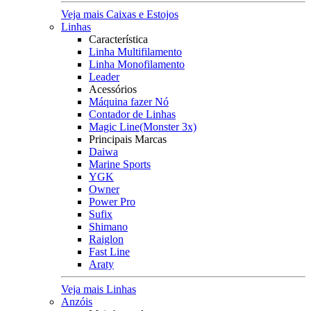
Veja mais Caixas e Estojos
Linhas
Característica
Linha Multifilamento
Linha Monofilamento
Leader
Acessórios
Máquina fazer Nó
Contador de Linhas
Magic Line(Monster 3x)
Principais Marcas
Daiwa
Marine Sports
YGK
Owner
Power Pro
Sufix
Shimano
Raiglon
Fast Line
Araty
Veja mais Linhas
Anzóis