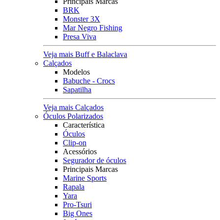
Principais Marcas
BRK
Monster 3X
Mar Negro Fishing
Presa Viva
Veja mais Buff e Balaclava
Calçados
Modelos
Babuche - Crocs
Sapatilha
Veja mais Calçados
Óculos Polarizados
Característica
Óculos
Clip-on
Acessórios
Segurador de óculos
Principais Marcas
Marine Sports
Rapala
Yara
Pro-Tsuri
Big Ones