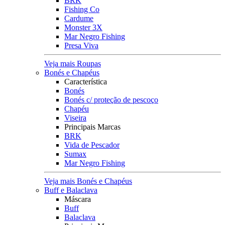
BRK
Fishing Co
Cardume
Monster 3X
Mar Negro Fishing
Presa Viva
Veja mais Roupas
Bonés e Chapéus
Característica
Bonés
Bonés c/ proteção de pescoço
Chapéu
Viseira
Principais Marcas
BRK
Vida de Pescador
Sumax
Mar Negro Fishing
Veja mais Bonés e Chapéus
Buff e Balaclava
Máscara
Buff
Balaclava