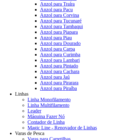
Anzol para Traíra
Anzol para Pacu
Anzol para Corvina
Anzol para Tucunaré
Anzol para Tambaqui
Anzol para Piapara
Anzol para Piau
Anzol para Dourado
Anzol para Carpa
Anzol para Curimba
Anzol para Lambari
Anzol para Pintado
Anzol para Cachara
Anzol para Jaú
Anzol para Pirarara
Anzol para Piraíba
Linhas
Linha Monofilamento
Linha Multifilamento
Leader
Máquina Fazer Nó
Contador de Linha
Magic Line - Renovador de Linhas
Varas de Pesca
Varas para Carretilhas