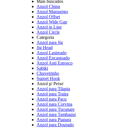
Mais buscados
Anzol Chinu
Anzol Maruseigo
Anzol Offset
Anzol Wide Gap
Anzol in Line
Anzol Circle
Categoria
Anzol para Jig
Jig Head
Anzol Lastreado
Anzol Encastoado
Anzol Anti Enrosco
Sabiki
Chuveirinho
Suport Hook
Anzol p/ Peixe
Anzol para Tilapia
Anzol para Traira
Anzol para Pacu
Anzol para Corvina
Anzol para Tucunare
Anzol para Tambaqui
Anzol para Piapara
Anzol para Dourado