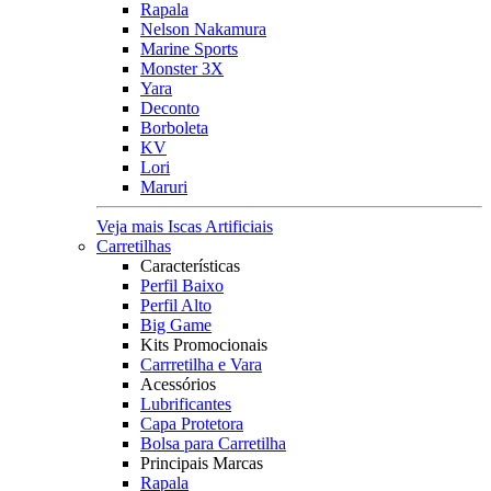
Rapala
Nelson Nakamura
Marine Sports
Monster 3X
Yara
Deconto
Borboleta
KV
Lori
Maruri
Veja mais Iscas Artificiais
Carretilhas
Características
Perfil Baixo
Perfil Alto
Big Game
Kits Promocionais
Carrretilha e Vara
Acessórios
Lubrificantes
Capa Protetora
Bolsa para Carretilha
Principais Marcas
Rapala