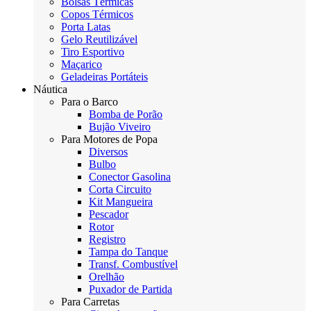
Bolsas Térmicas
Copos Térmicos
Porta Latas
Gelo Reutilizável
Tiro Esportivo
Maçarico
Geladeiras Portáteis
Náutica
Para o Barco
Bomba de Porão
Bujão Viveiro
Para Motores de Popa
Diversos
Bulbo
Conector Gasolina
Corta Circuito
Kit Mangueira
Pescador
Rotor
Registro
Tampa do Tanque
Transf. Combustível
Orelhão
Puxador de Partida
Para Carretas