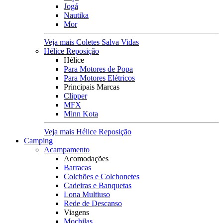
Jogá
Nautika
Mor
Veja mais Coletes Salva Vidas
Hélice Reposição
Hélice
Para Motores de Popa
Para Motores Elétricos
Principais Marcas
Clipper
MFX
Minn Kota
Veja mais Hélice Reposição
Camping
Acampamento
Acomodações
Barracas
Colchões e Colchonetes
Cadeiras e Banquetas
Lona Multiuso
Rede de Descanso
Viagens
Mochilas