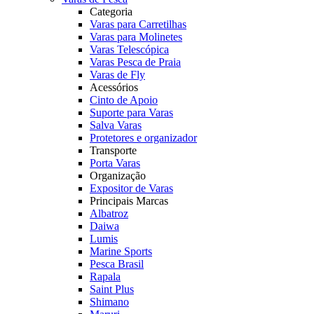
Categoria
Varas para Carretilhas
Varas para Molinetes
Varas Telescópica
Varas Pesca de Praia
Varas de Fly
Acessórios
Cinto de Apoio
Suporte para Varas
Salva Varas
Protetores e organizador
Transporte
Porta Varas
Organização
Expositor de Varas
Principais Marcas
Albatroz
Daiwa
Lumis
Marine Sports
Pesca Brasil
Rapala
Saint Plus
Shimano