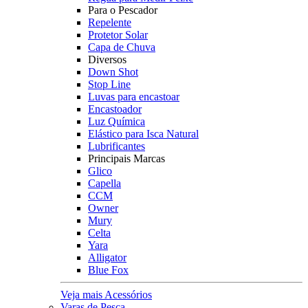
Para o Pescador
Repelente
Protetor Solar
Capa de Chuva
Diversos
Down Shot
Stop Line
Luvas para encastoar
Encastoador
Luz Química
Elástico para Isca Natural
Lubrificantes
Principais Marcas
Glico
Capella
CCM
Owner
Mury
Celta
Yara
Alligator
Blue Fox
Veja mais Acessórios
Varas de Pesca