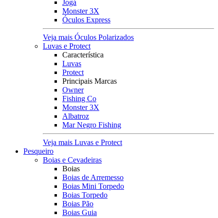
Jogá
Monster 3X
Óculos Express
Veja mais Óculos Polarizados
Luvas e Protect
Característica
Luvas
Protect
Principais Marcas
Owner
Fishing Co
Monster 3X
Albatroz
Mar Negro Fishing
Veja mais Luvas e Protect
Pesqueiro
Boias e Cevadeiras
Boias
Boias de Arremesso
Boias Mini Torpedo
Boias Torpedo
Boias Pão
Boias Guia