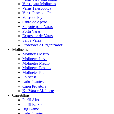
Varas para Molinetes
Varas Telescópica
Varas Pesca de Praia
Varas de Fly
Cinto de Apoio
Suporte para Varas
Porta Varas
Expositor de Varas
Salva Varas
Protetores e Organizador
Molinetes
Molinetes Micro
Molinetes Leve
Molinetes Médio
Molinetes Pesado
Molinetes Praia
Spincast
Lubrificantes
Capa Protetora
Kit Vara e Molinete
Carretilhas
Perfil Alto
Perfil Baixo
Big Game
Lubrificantes