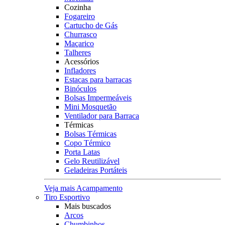
Cozinha
Fogareiro
Cartucho de Gás
Churrasco
Maçarico
Talheres
Acessórios
Infladores
Estacas para barracas
Binóculos
Bolsas Impermeáveis
Mini Mosquetão
Ventilador para Barraca
Térmicas
Bolsas Térmicas
Copo Térmico
Porta Latas
Gelo Reutilizável
Geladeiras Portáteis
Veja mais Acampamento
Tiro Esportivo
Mais buscados
Arcos
Chumbinhos