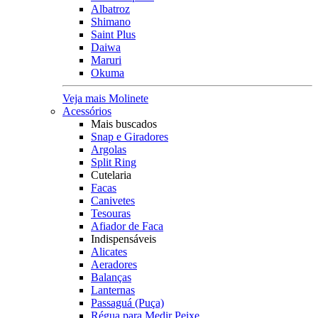
Albatroz
Shimano
Saint Plus
Daiwa
Maruri
Okuma
Veja mais Molinete
Acessórios
Mais buscados
Snap e Giradores
Argolas
Split Ring
Cutelaria
Facas
Canivetes
Tesouras
Afiador de Faca
Indispensáveis
Alicates
Aeradores
Balanças
Lanternas
Passaguá (Puça)
Régua para Medir Peixe