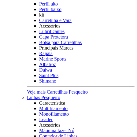
Perfil alto
Perfil baixo
kit
Carretilha e Vara
Acessórios
Lubrificantes
Capa Protetora
Bolsa para Carretilhas
Principais Marcas
Rapala
Marine Sports
Albatroz
Daiwa
Saint Plus
Shimano
Veja mais Carretilhas Pesqueiro
Linhas Pesqueiro
Característica
Multifilamento
Monofilamento
Leader
Acessórios
Máquina fazer Nó
Contador de Linhas