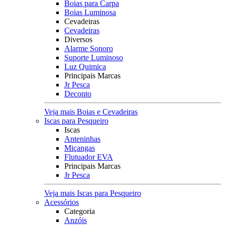
Boias para Carpa
Boias Luminosa
Cevadeiras
Cevadeiras
Diversos
Alarme Sonoro
Suporte Luminoso
Luz Quimica
Principais Marcas
Jr Pesca
Deconto
Veja mais Boias e Cevadeiras
Iscas para Pesqueiro
Iscas
Anteninhas
Miçangas
Flutuador EVA
Principais Marcas
Jr Pesca
Veja mais Iscas para Pesqueiro
Acessórios
Categoria
Anzóis