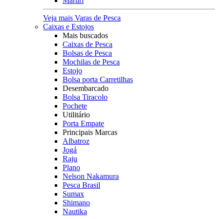
Maruri
Veja mais Varas de Pesca
Caixas e Estojos
Mais buscados
Caixas de Pesca
Bolsas de Pesca
Mochilas de Pesca
Estojo
Bolsa porta Carretilhas
Desembarcado
Bolsa Tiracolo
Pochete
Utilitário
Porta Empate
Principais Marcas
Albatroz
Jogá
Raju
Plano
Nelson Nakamura
Pesca Brasil
Sumax
Shimano
Nautika