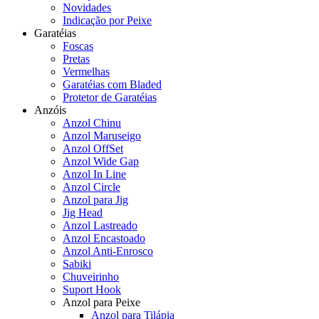
Novidades
Indicação por Peixe
Garatéias
Foscas
Pretas
Vermelhas
Garatéias com Bladed
Protetor de Garatéias
Anzóis
Anzol Chinu
Anzol Maruseigo
Anzol OffSet
Anzol Wide Gap
Anzol In Line
Anzol Circle
Anzol para Jig
Jig Head
Anzol Lastreado
Anzol Encastoado
Anzol Anti-Enrosco
Sabiki
Chuveirinho
Suport Hook
Anzol para Peixe
Anzol para Tilápia