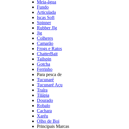
Meia-água
Fundo
Articulada
Iscas Soft
Spinner
Rubber JIg
Jig
Colheres
Camarão
Frogs e Ratos
ChatterBait
Tailspin
Gotcha
Ferrinho
Para pesca de
Tucunaré
Tucunaré Açu
Traíra
Tilápia
Dourado
Robalo
Cachara
Xaréu
Olho de Boi
Principais Marcas