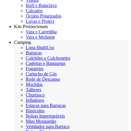
Viseira
Buff e Balaclava
Calçados
Óculos Polarizados
Luvas e Protect
Kits Promocionais
Vara e Carretilha
Vara e Molinete
Camping
Lona MultiUso
Barracas
Colchões e Colchonetes
Cadeiras e Banquetas
Fogareiro
Cartucho de Gás
Rede de Descanso
Mochilas
Talheres
Churrasco
Infladores
Estacas para Barracas
Binóculos
Bolsas Impermeáveis
Mini Mosquetão
Ventilador para Barraca