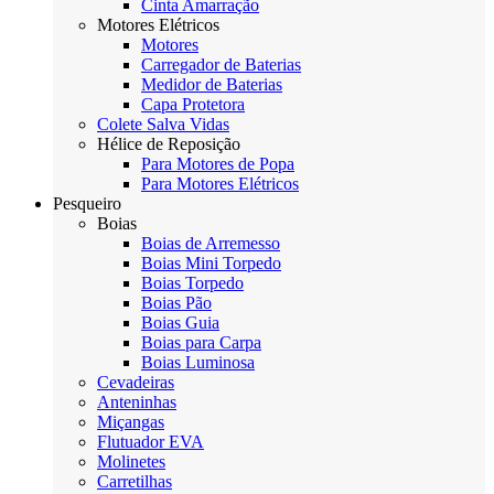
Cinta Amarração
Motores Elétricos
Motores
Carregador de Baterias
Medidor de Baterias
Capa Protetora
Colete Salva Vidas
Hélice de Reposição
Para Motores de Popa
Para Motores Elétricos
Pesqueiro
Boias
Boias de Arremesso
Boias Mini Torpedo
Boias Torpedo
Boias Pão
Boias Guia
Boias para Carpa
Boias Luminosa
Cevadeiras
Anteninhas
Miçangas
Flutuador EVA
Molinetes
Carretilhas