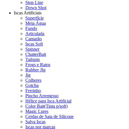
Stop Line
Down Shot
Iscas Artificiais
Superfície
Meia Água
Fundo
Articulada
Camarão
Iscas Soft
Spinner
ChatterBait
Tailspin
Frogs e Ratos
Rubber JIg
Jig
Colheres
Gotcha
Ferrinho
Pincho Arremesso
Hélice para Isca Artificial
Color Bait(Tinta p/soft)
Magic Lures
Cerdas de Saia de Silicone
Salva Iscas
Iscas por marcas