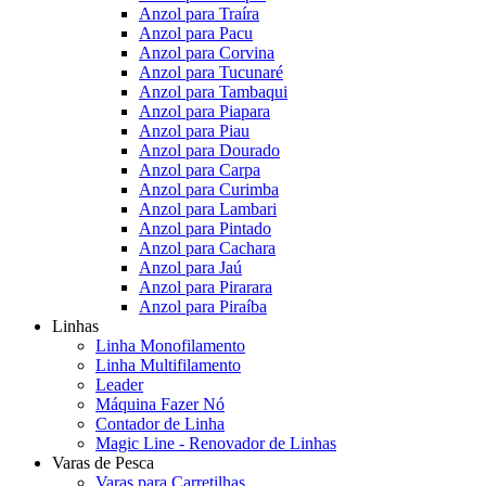
Anzol para Traíra
Anzol para Pacu
Anzol para Corvina
Anzol para Tucunaré
Anzol para Tambaqui
Anzol para Piapara
Anzol para Piau
Anzol para Dourado
Anzol para Carpa
Anzol para Curimba
Anzol para Lambari
Anzol para Pintado
Anzol para Cachara
Anzol para Jaú
Anzol para Pirarara
Anzol para Piraíba
Linhas
Linha Monofilamento
Linha Multifilamento
Leader
Máquina Fazer Nó
Contador de Linha
Magic Line - Renovador de Linhas
Varas de Pesca
Varas para Carretilhas