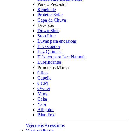
Para o Pescador
Repelente
Protetor Solar
Capa de Chuva
Diversos
Down Shot
Stop Line
Luvas para encastoar
Encastoador
Luz Química
Elástico para Isca Natural
Lubrificantes
Principais Marcas
Glico
Capella
CCM
Owner
Mury
Celta
Yara
Alligator
Blue Fox
Veja mais Acessórios
Varas de Pesca