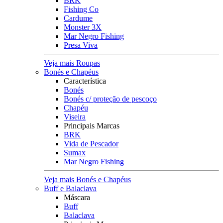
BRK
Fishing Co
Cardume
Monster 3X
Mar Negro Fishing
Presa Viva
Veja mais Roupas
Bonés e Chapéus
Característica
Bonés
Bonés c/ proteção de pescoço
Chapéu
Viseira
Principais Marcas
BRK
Vida de Pescador
Sumax
Mar Negro Fishing
Veja mais Bonés e Chapéus
Buff e Balaclava
Máscara
Buff
Balaclava