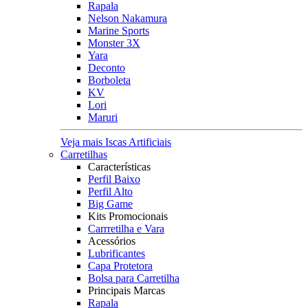
Rapala
Nelson Nakamura
Marine Sports
Monster 3X
Yara
Deconto
Borboleta
KV
Lori
Maruri
Veja mais Iscas Artificiais
Carretilhas
Características
Perfil Baixo
Perfil Alto
Big Game
Kits Promocionais
Carrretilha e Vara
Acessórios
Lubrificantes
Capa Protetora
Bolsa para Carretilha
Principais Marcas
Rapala