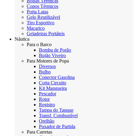
Bolsas Térmicas
Copos Térmicos
Porta Latas
Gelo Reutilizável
Tiro Esportivo
Maçarico
Geladeiras Portáteis
Náutica
Para o Barco
Bomba de Porão
Bujão Viveiro
Para Motores de Popa
Diversos
Bulbo
Conector Gasolina
Corta Circuito
Kit Mangueira
Pescador
Rotor
Registro
Tampa do Tanque
Transf. Combustível
Orelhão
Puxador de Partida
Para Carretas