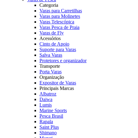
Categoria
Varas para Carretilhas
Varas para Molinetes
Varas Telescópica
Varas Pesca de Praia
Varas de Fly
Acessórios
Cinto de Apoio
Suporte para Varas
Salva Varas
Protetores e organizador
Transporte
Porta Varas
Organização
Expositor de Varas
Principais Marcas
Albatroz
Daiwa
Lumis
Marine Sports
Pesca Brasil
Rapala
Saint Plus
Shimano