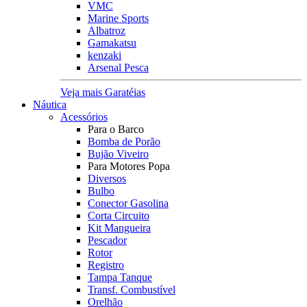
VMC
Marine Sports
Albatroz
Gamakatsu
kenzaki
Arsenal Pesca
Veja mais Garatéias
Náutica
Acessórios
Para o Barco
Bomba de Porão
Bujão Viveiro
Para Motores Popa
Diversos
Bulbo
Conector Gasolina
Corta Circuito
Kit Mangueira
Pescador
Rotor
Registro
Tampa Tanque
Transf. Combustível
Orelhão