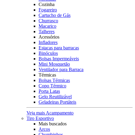
Cozinha
Fogareiro
Cartucho de Gás
Churrasco
Maçarico
Talheres
Acessórios
Infladores
Estacas para barracas
Binóculos
Bolsas Impermeáveis
Mini Mosquetão
Ventilador para Barraca
Térmicas
Bolsas Térmicas
Copo Térmico
Porta Latas
Gelo Reutilizável
Geladeiras Portáteis
Veja mais Acampamento
Tiro Esportivo
Mais buscados
Arcos
Chumbinhos