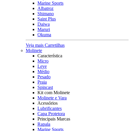
Marine Sports
Albatroz
Shimano
Saint Plus
Daiwa
Maruri
Okuma
Veja mais Carretilhas
Molinete
Característica
Micro
Leve
Médio
Pesado
Praia
Spincast
Kit com Molinete
Molinete e Vara
Acessórios
Lubrificantes
Capa Protetora
Principais Marcas
Rapala
Marine Sports