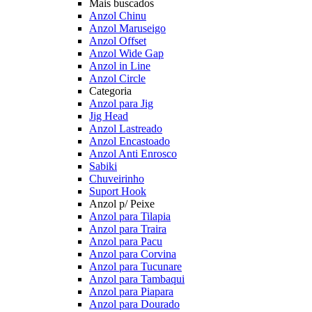
Mais buscados
Anzol Chinu
Anzol Maruseigo
Anzol Offset
Anzol Wide Gap
Anzol in Line
Anzol Circle
Categoria
Anzol para Jig
Jig Head
Anzol Lastreado
Anzol Encastoado
Anzol Anti Enrosco
Sabiki
Chuveirinho
Suport Hook
Anzol p/ Peixe
Anzol para Tilapia
Anzol para Traira
Anzol para Pacu
Anzol para Corvina
Anzol para Tucunare
Anzol para Tambaqui
Anzol para Piapara
Anzol para Dourado