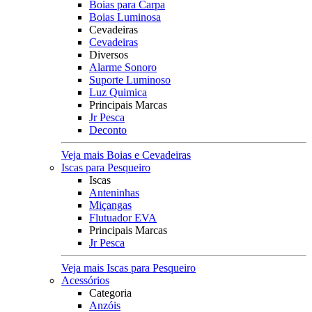
Boias para Carpa
Boias Luminosa
Cevadeiras
Cevadeiras
Diversos
Alarme Sonoro
Suporte Luminoso
Luz Quimica
Principais Marcas
Jr Pesca
Deconto
Veja mais Boias e Cevadeiras
Iscas para Pesqueiro
Iscas
Anteninhas
Miçangas
Flutuador EVA
Principais Marcas
Jr Pesca
Veja mais Iscas para Pesqueiro
Acessórios
Categoria
Anzóis