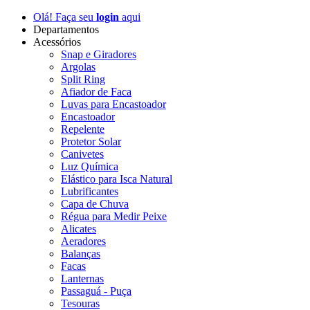
Olá! Faça seu
login
aqui
Departamentos
Acessórios
Snap e Giradores
Argolas
Split Ring
Afiador de Faca
Luvas para Encastoador
Encastoador
Repelente
Protetor Solar
Canivetes
Luz Química
Elástico para Isca Natural
Lubrificantes
Capa de Chuva
Régua para Medir Peixe
Alicates
Aeradores
Balanças
Facas
Lanternas
Passaguá - Puça
Tesouras