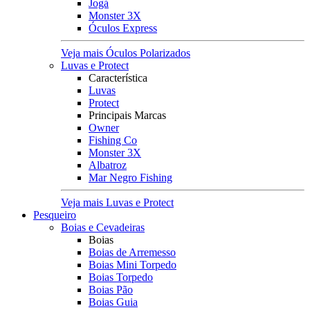
Jogá
Monster 3X
Óculos Express
Veja mais Óculos Polarizados
Luvas e Protect
Característica
Luvas
Protect
Principais Marcas
Owner
Fishing Co
Monster 3X
Albatroz
Mar Negro Fishing
Veja mais Luvas e Protect
Pesqueiro
Boias e Cevadeiras
Boias
Boias de Arremesso
Boias Mini Torpedo
Boias Torpedo
Boias Pão
Boias Guia