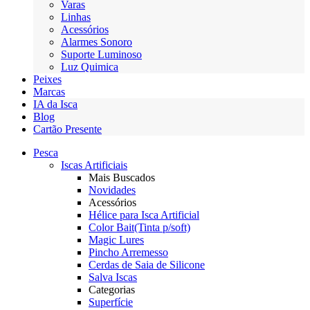
Varas
Linhas
Acessórios
Alarmes Sonoro
Suporte Luminoso
Luz Quimica
Peixes
Marcas
IA da Isca
Blog
Cartão Presente
Pesca
Iscas Artificiais
Mais Buscados
Novidades
Acessórios
Hélice para Isca Artificial
Color Bait(Tinta p/soft)
Magic Lures
Pincho Arremesso
Cerdas de Saia de Silicone
Salva Iscas
Categorias
Superfície