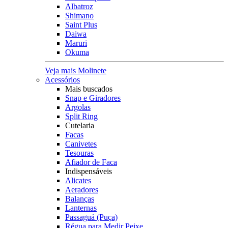
Albatroz
Shimano
Saint Plus
Daiwa
Maruri
Okuma
Veja mais Molinete
Acessórios
Mais buscados
Snap e Giradores
Argolas
Split Ring
Cutelaria
Facas
Canivetes
Tesouras
Afiador de Faca
Indispensáveis
Alicates
Aeradores
Balanças
Lanternas
Passaguá (Puça)
Régua para Medir Peixe