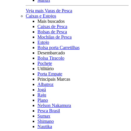
Maruri
Veja mais Varas de Pesca
Caixas e Estojos
Mais buscados
Caixas de Pesca
Bolsas de Pesca
Mochilas de Pesca
Estojo
Bolsa porta Carretilhas
Desembarcado
Bolsa Tiracolo
Pochete
Utilitário
Porta Empate
Principais Marcas
Albatroz
Jogá
Raju
Plano
Nelson Nakamura
Pesca Brasil
Sumax
Shimano
Nautika