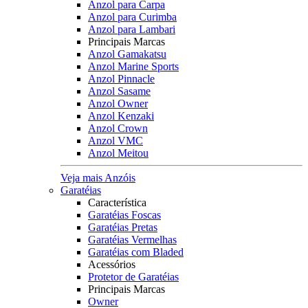
Anzol para Carpa
Anzol para Curimba
Anzol para Lambari
Principais Marcas
Anzol Gamakatsu
Anzol Marine Sports
Anzol Pinnacle
Anzol Sasame
Anzol Owner
Anzol Kenzaki
Anzol Crown
Anzol VMC
Anzol Meitou
Veja mais Anzóis
Garatéias
Característica
Garatéias Foscas
Garatéias Pretas
Garatéias Vermelhas
Garatéias com Bladed
Acessórios
Protetor de Garatéias
Principais Marcas
Owner