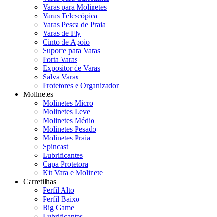
Varas para Molinetes
Varas Telescópica
Varas Pesca de Praia
Varas de Fly
Cinto de Apoio
Suporte para Varas
Porta Varas
Expositor de Varas
Salva Varas
Protetores e Organizador
Molinetes
Molinetes Micro
Molinetes Leve
Molinetes Médio
Molinetes Pesado
Molinetes Praia
Spincast
Lubrificantes
Capa Protetora
Kit Vara e Molinete
Carretilhas
Perfil Alto
Perfil Baixo
Big Game
Lubrificantes