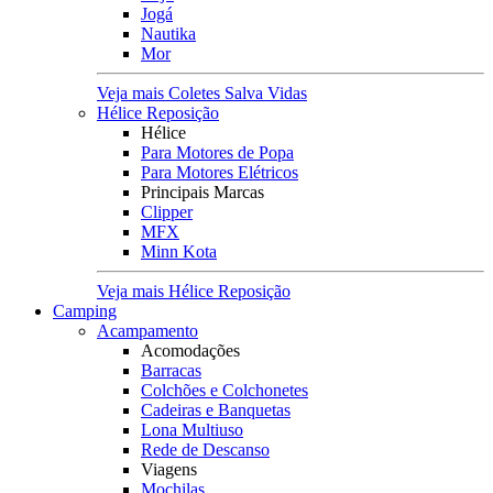
Jogá
Nautika
Mor
Veja mais Coletes Salva Vidas
Hélice Reposição
Hélice
Para Motores de Popa
Para Motores Elétricos
Principais Marcas
Clipper
MFX
Minn Kota
Veja mais Hélice Reposição
Camping
Acampamento
Acomodações
Barracas
Colchões e Colchonetes
Cadeiras e Banquetas
Lona Multiuso
Rede de Descanso
Viagens
Mochilas