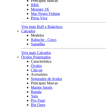
Principais Marcas
BRK
Monster 3X
Mar Negro Fishing
Presa Viva
Veja mais Buff e Balaclava
Calçados
Modelos
Babuche - Crocs
Sapatilha
Veja mais Calçados
Óculos Polarizados
Característica
Óculos
Clip-on
Acessórios
Segurador de óculos
Principais Marcas
Marine Sports
Rapala
Yara
Pro-Tsuri
Big Ones