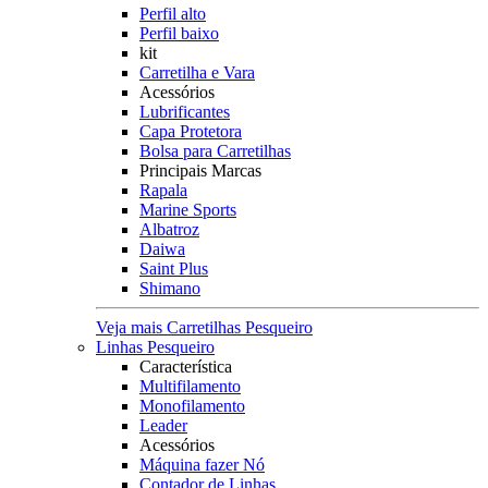
Perfil alto
Perfil baixo
kit
Carretilha e Vara
Acessórios
Lubrificantes
Capa Protetora
Bolsa para Carretilhas
Principais Marcas
Rapala
Marine Sports
Albatroz
Daiwa
Saint Plus
Shimano
Veja mais Carretilhas Pesqueiro
Linhas Pesqueiro
Característica
Multifilamento
Monofilamento
Leader
Acessórios
Máquina fazer Nó
Contador de Linhas