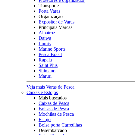
Protetores e organizador
Transporte
Porta Varas
Organização
Expositor de Varas
Principais Marcas
Albatroz
Daiwa
Lumis
Marine Sports
Pesca Brasil
Rapala
Saint Plus
Shimano
Maruri
Veja mais Varas de Pesca
Caixas e Estojos
Mais buscados
Caixas de Pesca
Bolsas de Pesca
Mochilas de Pesca
Estojo
Bolsa porta Carretilhas
Desembarcado