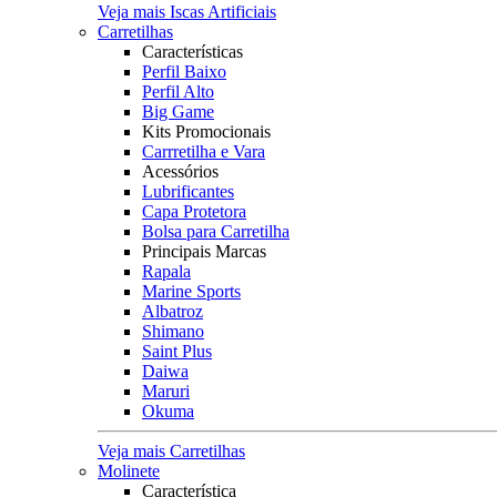
Veja mais Iscas Artificiais
Carretilhas
Características
Perfil Baixo
Perfil Alto
Big Game
Kits Promocionais
Carrretilha e Vara
Acessórios
Lubrificantes
Capa Protetora
Bolsa para Carretilha
Principais Marcas
Rapala
Marine Sports
Albatroz
Shimano
Saint Plus
Daiwa
Maruri
Okuma
Veja mais Carretilhas
Molinete
Característica