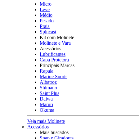
Micro
Leve
Médio
Pesado
Praia
Spincast
Kit com Molinete
Molinete e Vara
Acessórios
Lubrificantes
Capa Protetora
Principais Marcas
Rapala
Marine Sports
Albatroz
Shimano
Saint Plus
Daiwa
Maruri
Okuma
Veja mais Molinete
Acessórios
Mais buscados
Snap e Giradores