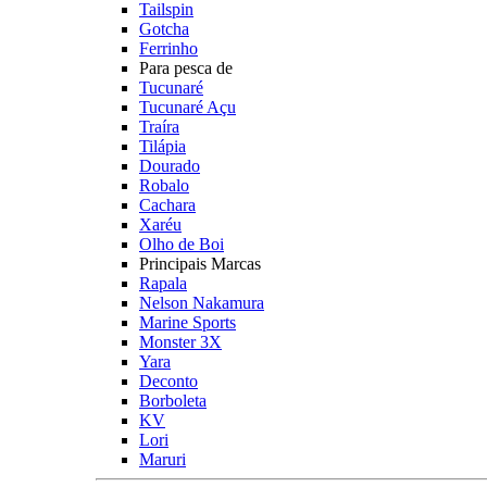
Tailspin
Gotcha
Ferrinho
Para pesca de
Tucunaré
Tucunaré Açu
Traíra
Tilápia
Dourado
Robalo
Cachara
Xaréu
Olho de Boi
Principais Marcas
Rapala
Nelson Nakamura
Marine Sports
Monster 3X
Yara
Deconto
Borboleta
KV
Lori
Maruri