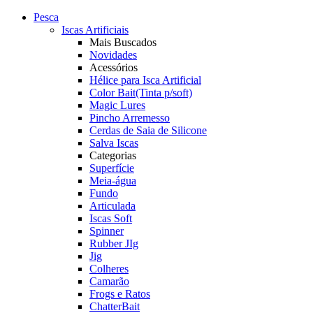
Pesca
Iscas Artificiais
Mais Buscados
Novidades
Acessórios
Hélice para Isca Artificial
Color Bait(Tinta p/soft)
Magic Lures
Pincho Arremesso
Cerdas de Saia de Silicone
Salva Iscas
Categorias
Superfície
Meia-água
Fundo
Articulada
Iscas Soft
Spinner
Rubber JIg
Jig
Colheres
Camarão
Frogs e Ratos
ChatterBait