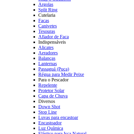
Argolas
Split Ring
Cutelaria
Facas
Canivetes
Tesouras
Afiador de Faca
Indispensáveis
Alicates
Aeradores
Balanças
Lanternas
Passaguá (Puça)
Régua para Medir Peixe
Para o Pescador
Repelente
Protetor Solar
Capa de Chuva
Diversos
Down Shot
Stop Line
Luvas para encastoar
Encastoador
Luz Química
Elástico para Isca Natural