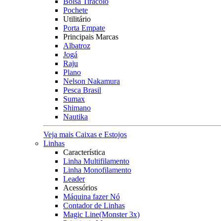
Bolsa Tiracolo
Pochete
Utilitário
Porta Empate
Principais Marcas
Albatroz
Jogá
Raju
Plano
Nelson Nakamura
Pesca Brasil
Sumax
Shimano
Nautika
Veja mais Caixas e Estojos
Linhas
Característica
Linha Multifilamento
Linha Monofilamento
Leader
Acessórios
Máquina fazer Nó
Contador de Linhas
Magic Line(Monster 3x)