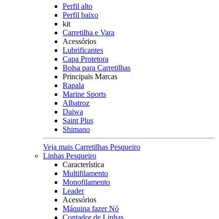
Perfil alto
Perfil baixo
kit
Carretilha e Vara
Acessórios
Lubrificantes
Capa Protetora
Bolsa para Carretilhas
Principais Marcas
Rapala
Marine Sports
Albatroz
Daiwa
Saint Plus
Shimano
Veja mais Carretilhas Pesqueiro
Linhas Pesqueiro
Característica
Multifilamento
Monofilamento
Leader
Acessórios
Máquina fazer Nó
Contador de Linhas