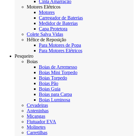
Cinta Amarração
Motores Elétricos
Motores
Carregador de Baterias
Medidor de Baterias
Capa Protetora
Colete Salva Vidas
Hélice de Reposição
Para Motores de Popa
Para Motores Elétricos
Pesqueiro
Boias
Boias de Arremesso
Boias Mini Torpedo
Boias Torpedo
Boias Pão
Boias Guia
Boias para Carpa
Boias Luminosa
Cevadeiras
Anteninhas
Miçangas
Flutuador EVA
Molinetes
Carretilhas