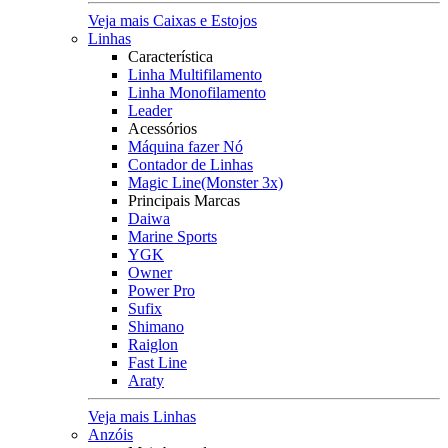
Veja mais Caixas e Estojos
Linhas
Característica
Linha Multifilamento
Linha Monofilamento
Leader
Acessórios
Máquina fazer Nó
Contador de Linhas
Magic Line(Monster 3x)
Principais Marcas
Daiwa
Marine Sports
YGK
Owner
Power Pro
Sufix
Shimano
Raiglon
Fast Line
Araty
Veja mais Linhas
Anzóis