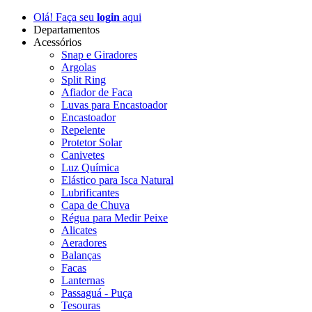
Olá! Faça seu
login
aqui
Departamentos
Acessórios
Snap e Giradores
Argolas
Split Ring
Afiador de Faca
Luvas para Encastoador
Encastoador
Repelente
Protetor Solar
Canivetes
Luz Química
Elástico para Isca Natural
Lubrificantes
Capa de Chuva
Régua para Medir Peixe
Alicates
Aeradores
Balanças
Facas
Lanternas
Passaguá - Puça
Tesouras