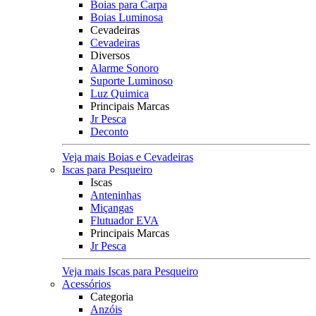
Boias para Carpa
Boias Luminosa
Cevadeiras
Cevadeiras
Diversos
Alarme Sonoro
Suporte Luminoso
Luz Quimica
Principais Marcas
Jr Pesca
Deconto
Veja mais Boias e Cevadeiras
Iscas para Pesqueiro
Iscas
Anteninhas
Miçangas
Flutuador EVA
Principais Marcas
Jr Pesca
Veja mais Iscas para Pesqueiro
Acessórios
Categoria
Anzóis