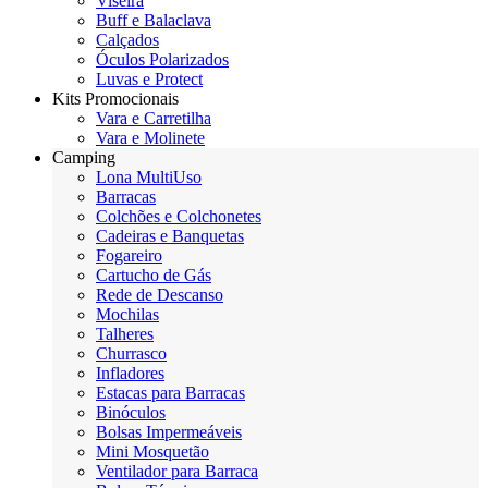
Viseira
Buff e Balaclava
Calçados
Óculos Polarizados
Luvas e Protect
Kits Promocionais
Vara e Carretilha
Vara e Molinete
Camping
Lona MultiUso
Barracas
Colchões e Colchonetes
Cadeiras e Banquetas
Fogareiro
Cartucho de Gás
Rede de Descanso
Mochilas
Talheres
Churrasco
Infladores
Estacas para Barracas
Binóculos
Bolsas Impermeáveis
Mini Mosquetão
Ventilador para Barraca