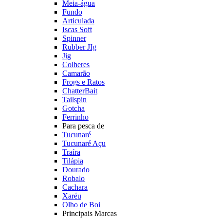
Meia-água
Fundo
Articulada
Iscas Soft
Spinner
Rubber JIg
Jig
Colheres
Camarão
Frogs e Ratos
ChatterBait
Tailspin
Gotcha
Ferrinho
Para pesca de
Tucunaré
Tucunaré Açu
Traíra
Tilápia
Dourado
Robalo
Cachara
Xaréu
Olho de Boi
Principais Marcas