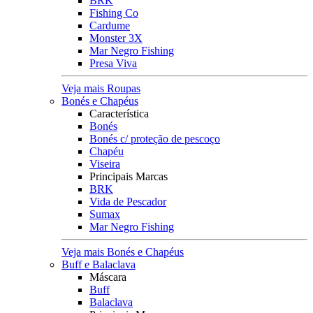
BRK
Fishing Co
Cardume
Monster 3X
Mar Negro Fishing
Presa Viva
Veja mais Roupas
Bonés e Chapéus
Característica
Bonés
Bonés c/ proteção de pescoço
Chapéu
Viseira
Principais Marcas
BRK
Vida de Pescador
Sumax
Mar Negro Fishing
Veja mais Bonés e Chapéus
Buff e Balaclava
Máscara
Buff
Balaclava