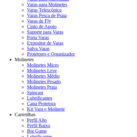
Varas para Molinetes
Varas Telescópica
Varas Pesca de Praia
Varas de Fly
Cinto de Apoio
Suporte para Varas
Porta Varas
Expositor de Varas
Salva Varas
Protetores e Organizador
Molinetes
Molinetes Micro
Molinetes Leve
Molinetes Médio
Molinetes Pesado
Molinetes Praia
Spincast
Lubrificantes
Capa Protetora
Kit Vara e Molinete
Carretilhas
Perfil Alto
Perfil Baixo
Big Game
Lubrificantes