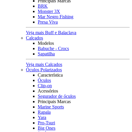
Principais Marcas
BRK
Monster 3X
Mar Negro Fishing
Presa Viva
Veja mais Buff e Balaclava
Calçados
Modelos
Babuche - Crocs
Sapatilha
Veja mais Calçados
Óculos Polarizados
Característica
Óculos
Clip-on
Acessórios
Segurador de óculos
Principais Marcas
Marine Sports
Rapala
Yara
Pro-Tsuri
Big Ones