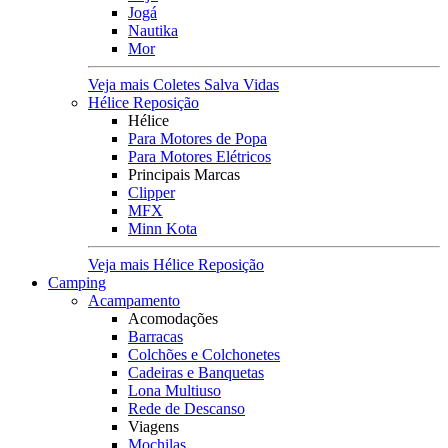
Jogá
Nautika
Mor
Veja mais Coletes Salva Vidas
Hélice Reposição
Hélice
Para Motores de Popa
Para Motores Elétricos
Principais Marcas
Clipper
MFX
Minn Kota
Veja mais Hélice Reposição
Camping
Acampamento
Acomodações
Barracas
Colchões e Colchonetes
Cadeiras e Banquetas
Lona Multiuso
Rede de Descanso
Viagens
Mochilas