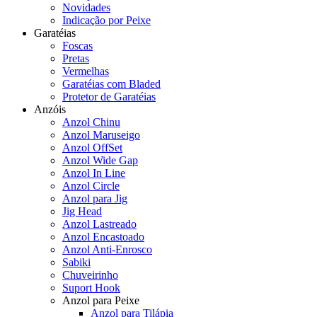
Novidades
Indicação por Peixe
Garatéias
Foscas
Pretas
Vermelhas
Garatéias com Bladed
Protetor de Garatéias
Anzóis
Anzol Chinu
Anzol Maruseigo
Anzol OffSet
Anzol Wide Gap
Anzol In Line
Anzol Circle
Anzol para Jig
Jig Head
Anzol Lastreado
Anzol Encastoado
Anzol Anti-Enrosco
Sabiki
Chuveirinho
Suport Hook
Anzol para Peixe
Anzol para Tilápia