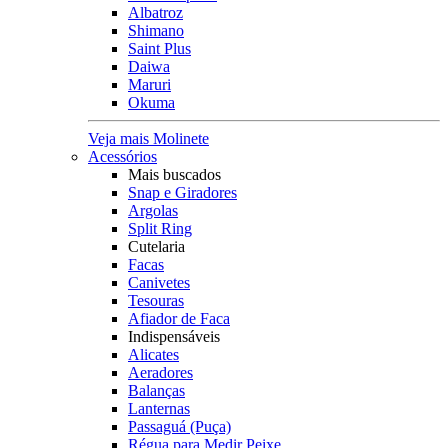
Albatroz
Shimano
Saint Plus
Daiwa
Maruri
Okuma
Veja mais Molinete
Acessórios
Mais buscados
Snap e Giradores
Argolas
Split Ring
Cutelaria
Facas
Canivetes
Tesouras
Afiador de Faca
Indispensáveis
Alicates
Aeradores
Balanças
Lanternas
Passaguá (Puça)
Régua para Medir Peixe