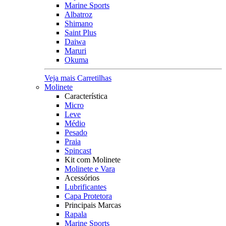
Marine Sports
Albatroz
Shimano
Saint Plus
Daiwa
Maruri
Okuma
Veja mais Carretilhas
Molinete
Característica
Micro
Leve
Médio
Pesado
Praia
Spincast
Kit com Molinete
Molinete e Vara
Acessórios
Lubrificantes
Capa Protetora
Principais Marcas
Rapala
Marine Sports