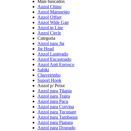
Mais buscados
Anzol Chinu
Anzol Maruseigo
Anzol Offset
Anzol Wide Gap
Anzol in Line
Anzol Circle
Categoria
Anzol para Jig
Jig Head
Anzol Lastreado
Anzol Encastoado
Anzol Anti Enrosco
Sabiki
Chuveirinho
Suport Hook
Anzol p/ Peixe
Anzol para Tilapia
Anzol para Traira
Anzol para Pacu
Anzol para Corvina
Anzol para Tucunare
Anzol para Tambaqui
Anzol para Piapara
Anzol para Dourado