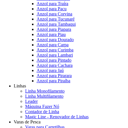
Anzol para Traíra
Anzol para Pacu
Anzol para Corvina
Anzol para Tucunaré
Anzol para Tambaqui
Anzol para Piapara
Anzol para Piau
Anzol para Dourado
Anzol para Carpa
Anzol para Curimba
Anzol para Lambari
Anzol para Pintado
Anzol para Cachara
Anzol para Jaú
Anzol para Pirarara
Anzol para Piraíba
Linhas
Linha Monofilamento
Linha Multifilamento
Leader
Máquina Fazer Nó
Contador de Linha
Magic Line - Renovador de Linhas
Varas de Pesca
Varas para Carretilhas