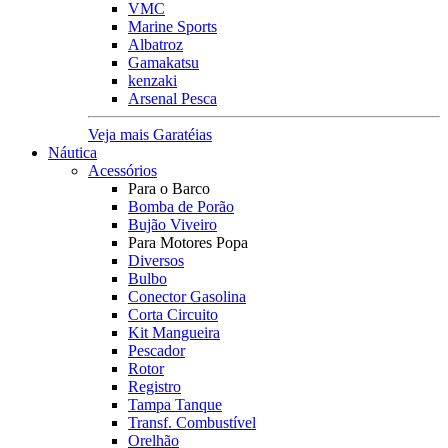
VMC
Marine Sports
Albatroz
Gamakatsu
kenzaki
Arsenal Pesca
Veja mais Garatéias
Náutica
Acessórios
Para o Barco
Bomba de Porão
Bujão Viveiro
Para Motores Popa
Diversos
Bulbo
Conector Gasolina
Corta Circuito
Kit Mangueira
Pescador
Rotor
Registro
Tampa Tanque
Transf. Combustível
Orelhão