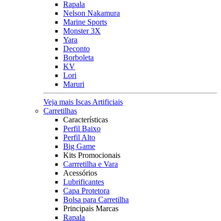
Rapala
Nelson Nakamura
Marine Sports
Monster 3X
Yara
Deconto
Borboleta
KV
Lori
Maruri
Veja mais Iscas Artificiais
Carretilhas
Características
Perfil Baixo
Perfil Alto
Big Game
Kits Promocionais
Carrretilha e Vara
Acessórios
Lubrificantes
Capa Protetora
Bolsa para Carretilha
Principais Marcas
Rapala