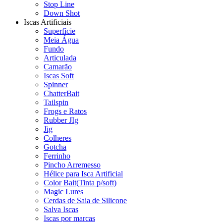
Stop Line
Down Shot
Iscas Artificiais
Superfície
Meia Água
Fundo
Articulada
Camarão
Iscas Soft
Spinner
ChatterBait
Tailspin
Frogs e Ratos
Rubber JIg
Jig
Colheres
Gotcha
Ferrinho
Pincho Arremesso
Hélice para Isca Artificial
Color Bait(Tinta p/soft)
Magic Lures
Cerdas de Saia de Silicone
Salva Iscas
Iscas por marcas