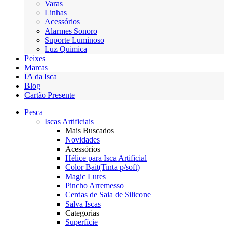
Varas
Linhas
Acessórios
Alarmes Sonoro
Suporte Luminoso
Luz Quimica
Peixes
Marcas
IA da Isca
Blog
Cartão Presente
Pesca
Iscas Artificiais
Mais Buscados
Novidades
Acessórios
Hélice para Isca Artificial
Color Bait(Tinta p/soft)
Magic Lures
Pincho Arremesso
Cerdas de Saia de Silicone
Salva Iscas
Categorias
Superfície