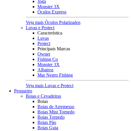
Jogá
Monster 3X
Óculos Express
Veja mais Óculos Polarizados
Luvas e Protect
Característica
Luvas
Protect
Principais Marcas
Owner
Fishing Co
Monster 3X
Albatroz
Mar Negro Fishing
Veja mais Luvas e Protect
Pesqueiro
Boias e Cevadeiras
Boias
Boias de Arremesso
Boias Mini Torpedo
Boias Torpedo
Boias Pão
Boias Guia