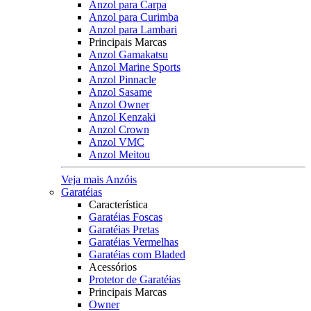
Anzol para Carpa
Anzol para Curimba
Anzol para Lambari
Principais Marcas
Anzol Gamakatsu
Anzol Marine Sports
Anzol Pinnacle
Anzol Sasame
Anzol Owner
Anzol Kenzaki
Anzol Crown
Anzol VMC
Anzol Meitou
Veja mais Anzóis
Garatéias
Característica
Garatéias Foscas
Garatéias Pretas
Garatéias Vermelhas
Garatéias com Bladed
Acessórios
Protetor de Garatéias
Principais Marcas
Owner