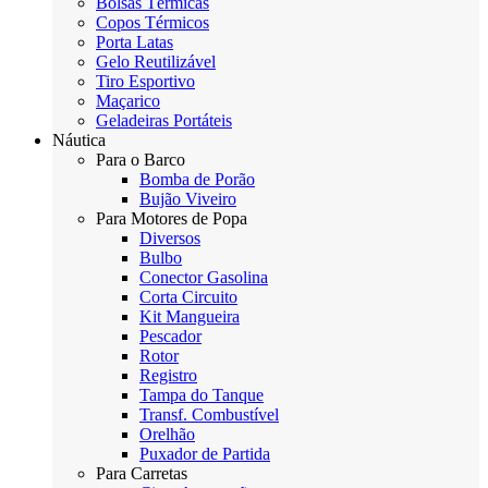
Bolsas Térmicas
Copos Térmicos
Porta Latas
Gelo Reutilizável
Tiro Esportivo
Maçarico
Geladeiras Portáteis
Náutica
Para o Barco
Bomba de Porão
Bujão Viveiro
Para Motores de Popa
Diversos
Bulbo
Conector Gasolina
Corta Circuito
Kit Mangueira
Pescador
Rotor
Registro
Tampa do Tanque
Transf. Combustível
Orelhão
Puxador de Partida
Para Carretas