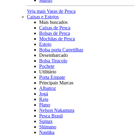
Maruri
Veja mais Varas de Pesca
Caixas e Estojos
Mais buscados
Caixas de Pesca
Bolsas de Pesca
Mochilas de Pesca
Estojo
Bolsa porta Carretilhas
Desembarcado
Bolsa Tiracolo
Pochete
Utilitário
Porta Empate
Principais Marcas
Albatroz
Jogá
Raju
Plano
Nelson Nakamura
Pesca Brasil
Sumax
Shimano
Nautika