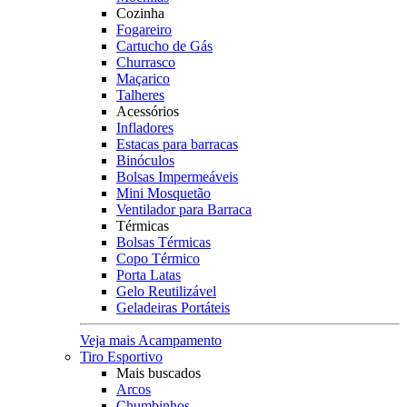
Cozinha
Fogareiro
Cartucho de Gás
Churrasco
Maçarico
Talheres
Acessórios
Infladores
Estacas para barracas
Binóculos
Bolsas Impermeáveis
Mini Mosquetão
Ventilador para Barraca
Térmicas
Bolsas Térmicas
Copo Térmico
Porta Latas
Gelo Reutilizável
Geladeiras Portáteis
Veja mais Acampamento
Tiro Esportivo
Mais buscados
Arcos
Chumbinhos