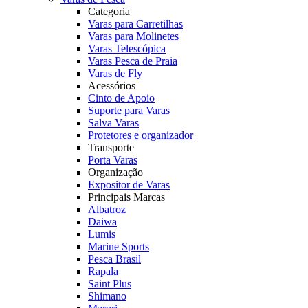
Categoria
Varas para Carretilhas
Varas para Molinetes
Varas Telescópica
Varas Pesca de Praia
Varas de Fly
Acessórios
Cinto de Apoio
Suporte para Varas
Salva Varas
Protetores e organizador
Transporte
Porta Varas
Organização
Expositor de Varas
Principais Marcas
Albatroz
Daiwa
Lumis
Marine Sports
Pesca Brasil
Rapala
Saint Plus
Shimano