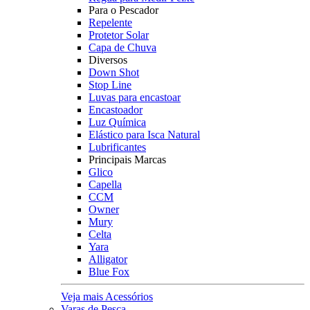
Para o Pescador
Repelente
Protetor Solar
Capa de Chuva
Diversos
Down Shot
Stop Line
Luvas para encastoar
Encastoador
Luz Química
Elástico para Isca Natural
Lubrificantes
Principais Marcas
Glico
Capella
CCM
Owner
Mury
Celta
Yara
Alligator
Blue Fox
Veja mais Acessórios
Varas de Pesca