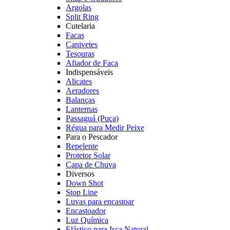
Argolas
Split Ring
Cutelaria
Facas
Canivetes
Tesouras
Afiador de Faca
Indispensáveis
Alicates
Aeradores
Balanças
Lanternas
Passaguá (Puça)
Régua para Medir Peixe
Para o Pescador
Repelente
Protetor Solar
Capa de Chuva
Diversos
Down Shot
Stop Line
Luvas para encastoar
Encastoador
Luz Química
Elástico para Isca Natural