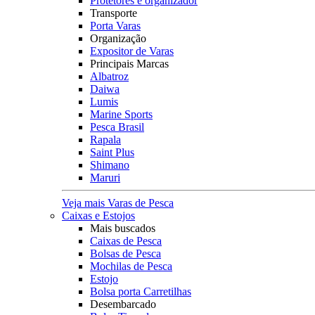
Protetores e organizador
Transporte
Porta Varas
Organização
Expositor de Varas
Principais Marcas
Albatroz
Daiwa
Lumis
Marine Sports
Pesca Brasil
Rapala
Saint Plus
Shimano
Maruri
Veja mais Varas de Pesca
Caixas e Estojos
Mais buscados
Caixas de Pesca
Bolsas de Pesca
Mochilas de Pesca
Estojo
Bolsa porta Carretilhas
Desembarcado