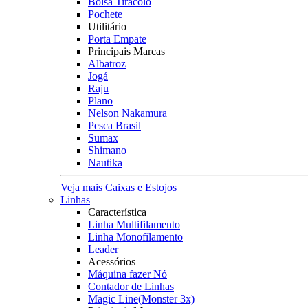
Bolsa Tiracolo
Pochete
Utilitário
Porta Empate
Principais Marcas
Albatroz
Jogá
Raju
Plano
Nelson Nakamura
Pesca Brasil
Sumax
Shimano
Nautika
Veja mais Caixas e Estojos
Linhas
Característica
Linha Multifilamento
Linha Monofilamento
Leader
Acessórios
Máquina fazer Nó
Contador de Linhas
Magic Line(Monster 3x)