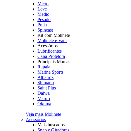
Micro
Leve
Médio
Pesado
Praia
Spincast
Kit com Molinete
Molinete e Vara
Acessórios
Lubrificantes
Capa Protetora
Principais Marcas
Rapala
Marine Sports
Albatroz
Shimano
Saint Plus
Daiwa
Maruri
Okuma
Veja mais Molinete
Acessórios
Mais buscados
Snap e Giradores