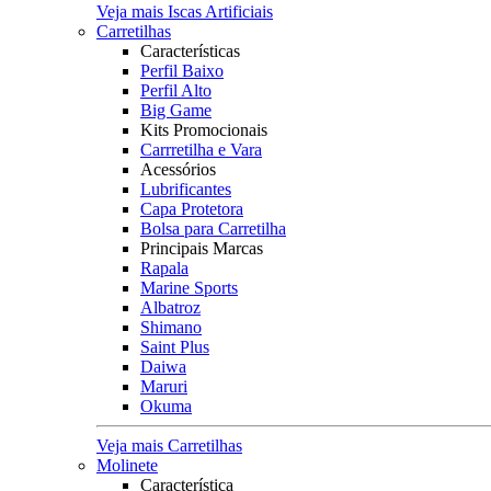
Veja mais Iscas Artificiais
Carretilhas
Características
Perfil Baixo
Perfil Alto
Big Game
Kits Promocionais
Carrretilha e Vara
Acessórios
Lubrificantes
Capa Protetora
Bolsa para Carretilha
Principais Marcas
Rapala
Marine Sports
Albatroz
Shimano
Saint Plus
Daiwa
Maruri
Okuma
Veja mais Carretilhas
Molinete
Característica