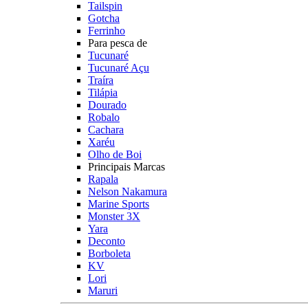
Tailspin
Gotcha
Ferrinho
Para pesca de
Tucunaré
Tucunaré Açu
Traíra
Tilápia
Dourado
Robalo
Cachara
Xaréu
Olho de Boi
Principais Marcas
Rapala
Nelson Nakamura
Marine Sports
Monster 3X
Yara
Deconto
Borboleta
KV
Lori
Maruri