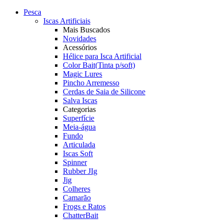
Pesca
Iscas Artificiais
Mais Buscados
Novidades
Acessórios
Hélice para Isca Artificial
Color Bait(Tinta p/soft)
Magic Lures
Pincho Arremesso
Cerdas de Saia de Silicone
Salva Iscas
Categorias
Superfície
Meia-água
Fundo
Articulada
Iscas Soft
Spinner
Rubber JIg
Jig
Colheres
Camarão
Frogs e Ratos
ChatterBait