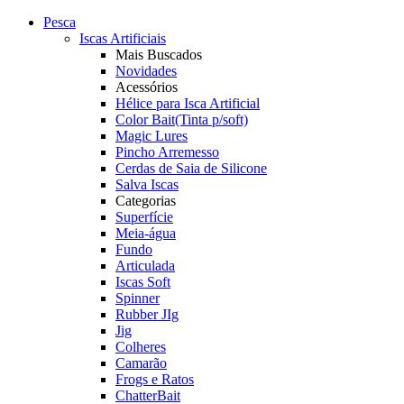
Pesca
Iscas Artificiais
Mais Buscados
Novidades
Acessórios
Hélice para Isca Artificial
Color Bait(Tinta p/soft)
Magic Lures
Pincho Arremesso
Cerdas de Saia de Silicone
Salva Iscas
Categorias
Superfície
Meia-água
Fundo
Articulada
Iscas Soft
Spinner
Rubber JIg
Jig
Colheres
Camarão
Frogs e Ratos
ChatterBait