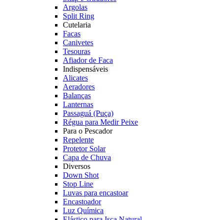
Argolas
Split Ring
Cutelaria
Facas
Canivetes
Tesouras
Afiador de Faca
Indispensáveis
Alicates
Aeradores
Balanças
Lanternas
Passaguá (Puça)
Régua para Medir Peixe
Para o Pescador
Repelente
Protetor Solar
Capa de Chuva
Diversos
Down Shot
Stop Line
Luvas para encastoar
Encastoador
Luz Química
Elástico para Isca Natural