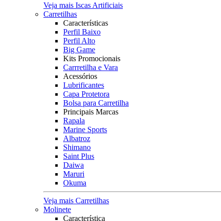
Veja mais Iscas Artificiais
Carretilhas
Características
Perfil Baixo
Perfil Alto
Big Game
Kits Promocionais
Carrretilha e Vara
Acessórios
Lubrificantes
Capa Protetora
Bolsa para Carretilha
Principais Marcas
Rapala
Marine Sports
Albatroz
Shimano
Saint Plus
Daiwa
Maruri
Okuma
Veja mais Carretilhas
Molinete
Característica