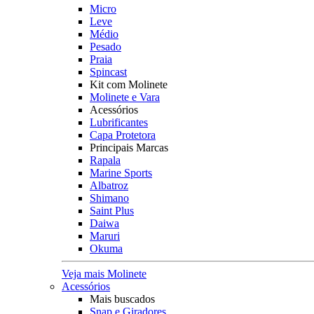
Micro
Leve
Médio
Pesado
Praia
Spincast
Kit com Molinete
Molinete e Vara
Acessórios
Lubrificantes
Capa Protetora
Principais Marcas
Rapala
Marine Sports
Albatroz
Shimano
Saint Plus
Daiwa
Maruri
Okuma
Veja mais Molinete
Acessórios
Mais buscados
Snap e Giradores