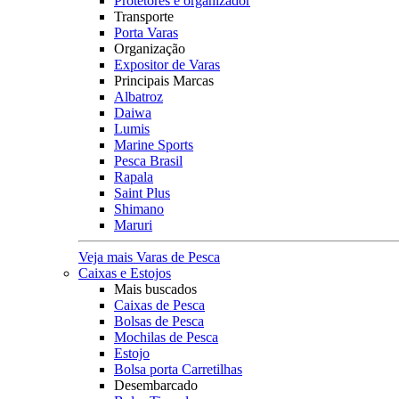
Protetores e organizador
Transporte
Porta Varas
Organização
Expositor de Varas
Principais Marcas
Albatroz
Daiwa
Lumis
Marine Sports
Pesca Brasil
Rapala
Saint Plus
Shimano
Maruri
Veja mais Varas de Pesca
Caixas e Estojos
Mais buscados
Caixas de Pesca
Bolsas de Pesca
Mochilas de Pesca
Estojo
Bolsa porta Carretilhas
Desembarcado