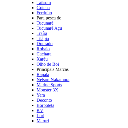
Tailspin
Gotcha
Ferrinho
Para pesca de
Tucunaré
Tucunaré Açu
Traíra
Tilápia
Dourado
Robalo
Cachara
Xaréu
Olho de Boi
Principais Marcas
Rapala
Nelson Nakamura
Marine Sports
Monster 3X
Yara
Deconto
Borboleta
KV
Lori
Maruri