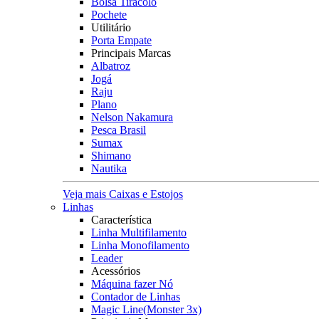
Bolsa Tiracolo
Pochete
Utilitário
Porta Empate
Principais Marcas
Albatroz
Jogá
Raju
Plano
Nelson Nakamura
Pesca Brasil
Sumax
Shimano
Nautika
Veja mais Caixas e Estojos
Linhas
Característica
Linha Multifilamento
Linha Monofilamento
Leader
Acessórios
Máquina fazer Nó
Contador de Linhas
Magic Line(Monster 3x)