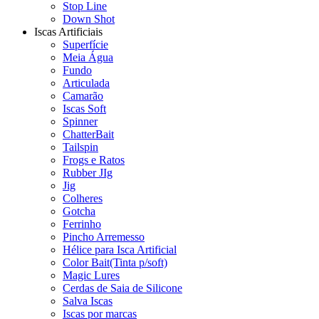
Stop Line
Down Shot
Iscas Artificiais
Superfície
Meia Água
Fundo
Articulada
Camarão
Iscas Soft
Spinner
ChatterBait
Tailspin
Frogs e Ratos
Rubber JIg
Jig
Colheres
Gotcha
Ferrinho
Pincho Arremesso
Hélice para Isca Artificial
Color Bait(Tinta p/soft)
Magic Lures
Cerdas de Saia de Silicone
Salva Iscas
Iscas por marcas