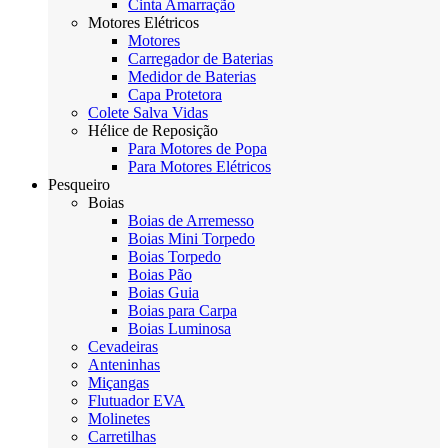
Cinta Amarração
Motores Elétricos
Motores
Carregador de Baterias
Medidor de Baterias
Capa Protetora
Colete Salva Vidas
Hélice de Reposição
Para Motores de Popa
Para Motores Elétricos
Pesqueiro
Boias
Boias de Arremesso
Boias Mini Torpedo
Boias Torpedo
Boias Pão
Boias Guia
Boias para Carpa
Boias Luminosa
Cevadeiras
Anteninhas
Miçangas
Flutuador EVA
Molinetes
Carretilhas