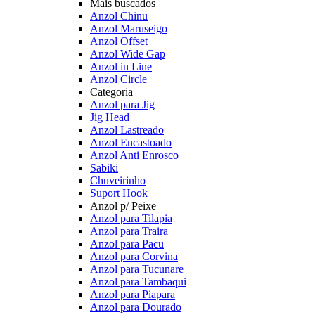
Mais buscados
Anzol Chinu
Anzol Maruseigo
Anzol Offset
Anzol Wide Gap
Anzol in Line
Anzol Circle
Categoria
Anzol para Jig
Jig Head
Anzol Lastreado
Anzol Encastoado
Anzol Anti Enrosco
Sabiki
Chuveirinho
Suport Hook
Anzol p/ Peixe
Anzol para Tilapia
Anzol para Traira
Anzol para Pacu
Anzol para Corvina
Anzol para Tucunare
Anzol para Tambaqui
Anzol para Piapara
Anzol para Dourado