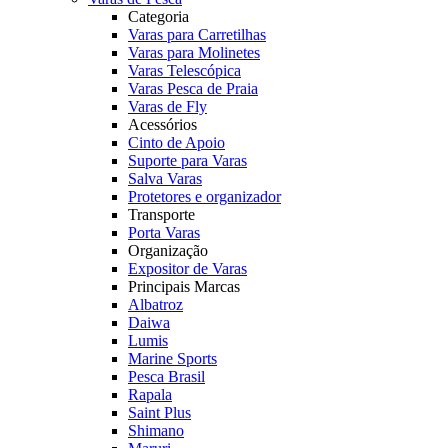
Categoria
Varas para Carretilhas
Varas para Molinetes
Varas Telescópica
Varas Pesca de Praia
Varas de Fly
Acessórios
Cinto de Apoio
Suporte para Varas
Salva Varas
Protetores e organizador
Transporte
Porta Varas
Organização
Expositor de Varas
Principais Marcas
Albatroz
Daiwa
Lumis
Marine Sports
Pesca Brasil
Rapala
Saint Plus
Shimano