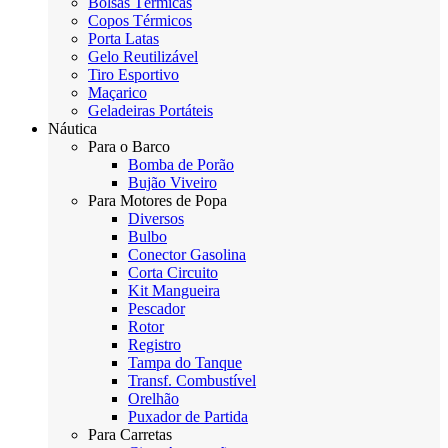
Bolsas Térmicas
Copos Térmicos
Porta Latas
Gelo Reutilizável
Tiro Esportivo
Maçarico
Geladeiras Portáteis
Náutica
Para o Barco
Bomba de Porão
Bujão Viveiro
Para Motores de Popa
Diversos
Bulbo
Conector Gasolina
Corta Circuito
Kit Mangueira
Pescador
Rotor
Registro
Tampa do Tanque
Transf. Combustível
Orelhão
Puxador de Partida
Para Carretas