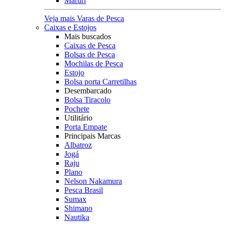
Maruri
Veja mais Varas de Pesca
Caixas e Estojos
Mais buscados
Caixas de Pesca
Bolsas de Pesca
Mochilas de Pesca
Estojo
Bolsa porta Carretilhas
Desembarcado
Bolsa Tiracolo
Pochete
Utilitário
Porta Empate
Principais Marcas
Albatroz
Jogá
Raju
Plano
Nelson Nakamura
Pesca Brasil
Sumax
Shimano
Nautika