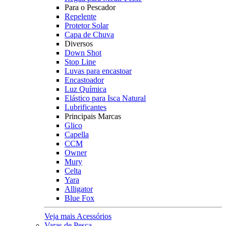
Para o Pescador
Repelente
Protetor Solar
Capa de Chuva
Diversos
Down Shot
Stop Line
Luvas para encastoar
Encastoador
Luz Química
Elástico para Isca Natural
Lubrificantes
Principais Marcas
Glico
Capella
CCM
Owner
Mury
Celta
Yara
Alligator
Blue Fox
Veja mais Acessórios
Varas de Pesca