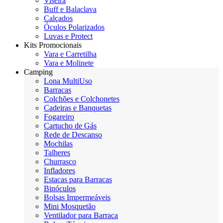
Viseira
Buff e Balaclava
Calçados
Óculos Polarizados
Luvas e Protect
Kits Promocionais
Vara e Carretilha
Vara e Molinete
Camping
Lona MultiUso
Barracas
Colchões e Colchonetes
Cadeiras e Banquetas
Fogareiro
Cartucho de Gás
Rede de Descanso
Mochilas
Talheres
Churrasco
Infladores
Estacas para Barracas
Binóculos
Bolsas Impermeáveis
Mini Mosquetão
Ventilador para Barraca