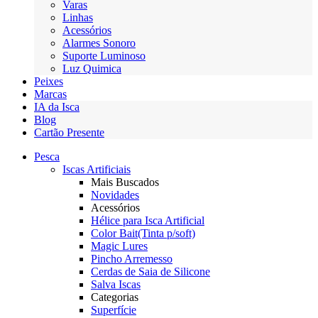
Varas
Linhas
Acessórios
Alarmes Sonoro
Suporte Luminoso
Luz Quimica
Peixes
Marcas
IA da Isca
Blog
Cartão Presente
Pesca
Iscas Artificiais
Mais Buscados
Novidades
Acessórios
Hélice para Isca Artificial
Color Bait(Tinta p/soft)
Magic Lures
Pincho Arremesso
Cerdas de Saia de Silicone
Salva Iscas
Categorias
Superfície