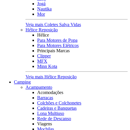
Jogá
Nautika
Mor
Veja mais Coletes Salva Vidas
Hélice Reposição
Hélice
Para Motores de Popa
Para Motores Elétricos
Principais Marcas
Clipper
MFX
Minn Kota
Veja mais Hélice Reposição
Camping
Acampamento
Acomodações
Barracas
Colchões e Colchonetes
Cadeiras e Banquetas
Lona Multiuso
Rede de Descanso
Viagens
Mochilas