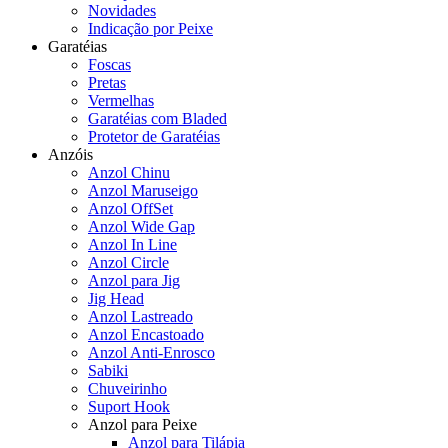
Novidades
Indicação por Peixe
Garatéias
Foscas
Pretas
Vermelhas
Garatéias com Bladed
Protetor de Garatéias
Anzóis
Anzol Chinu
Anzol Maruseigo
Anzol OffSet
Anzol Wide Gap
Anzol In Line
Anzol Circle
Anzol para Jig
Jig Head
Anzol Lastreado
Anzol Encastoado
Anzol Anti-Enrosco
Sabiki
Chuveirinho
Suport Hook
Anzol para Peixe
Anzol para Tilápia