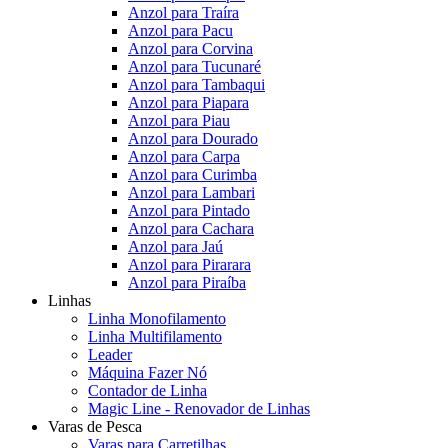
Anzol para Traíra
Anzol para Pacu
Anzol para Corvina
Anzol para Tucunaré
Anzol para Tambaqui
Anzol para Piapara
Anzol para Piau
Anzol para Dourado
Anzol para Carpa
Anzol para Curimba
Anzol para Lambari
Anzol para Pintado
Anzol para Cachara
Anzol para Jaú
Anzol para Pirarara
Anzol para Piraíba
Linhas
Linha Monofilamento
Linha Multifilamento
Leader
Máquina Fazer Nó
Contador de Linha
Magic Line - Renovador de Linhas
Varas de Pesca
Varas para Carretilhas