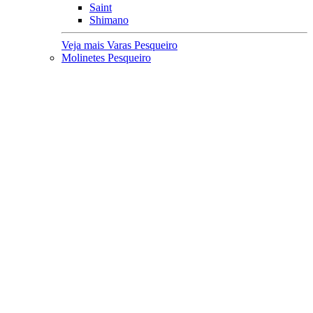
Saint
Shimano
Veja mais Varas Pesqueiro
Molinetes Pesqueiro
Mais buscados
Leve
Médio
Pesado
kit
Molinete e Vara
Acessórios
Lubrificantes
Capa Protetora
Principais Marcas
Rapala
Marine Sports
Albatroz
Daiwa
Saint Plus
Shimano
Veja mais Molinetes Pesqueiro
Carretilhas Pesqueiro
Característica