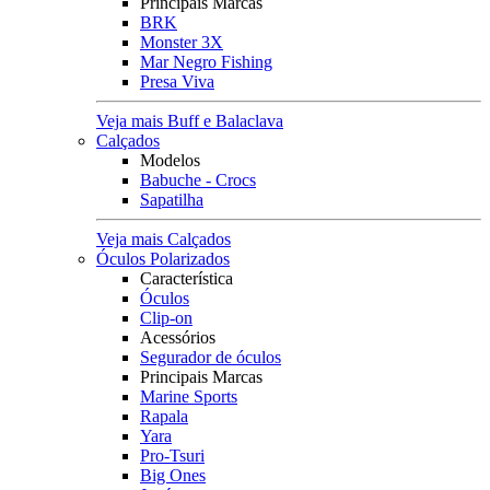
Principais Marcas
BRK
Monster 3X
Mar Negro Fishing
Presa Viva
Veja mais Buff e Balaclava
Calçados
Modelos
Babuche - Crocs
Sapatilha
Veja mais Calçados
Óculos Polarizados
Característica
Óculos
Clip-on
Acessórios
Segurador de óculos
Principais Marcas
Marine Sports
Rapala
Yara
Pro-Tsuri
Big Ones