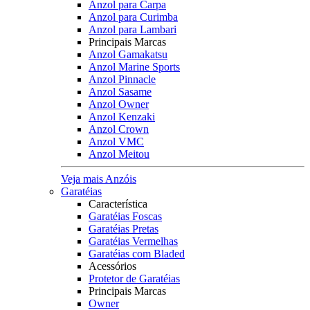
Anzol para Carpa
Anzol para Curimba
Anzol para Lambari
Principais Marcas
Anzol Gamakatsu
Anzol Marine Sports
Anzol Pinnacle
Anzol Sasame
Anzol Owner
Anzol Kenzaki
Anzol Crown
Anzol VMC
Anzol Meitou
Veja mais Anzóis
Garatéias
Característica
Garatéias Foscas
Garatéias Pretas
Garatéias Vermelhas
Garatéias com Bladed
Acessórios
Protetor de Garatéias
Principais Marcas
Owner