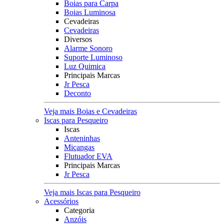
Boias para Carpa
Boias Luminosa
Cevadeiras
Cevadeiras
Diversos
Alarme Sonoro
Suporte Luminoso
Luz Quimica
Principais Marcas
Jr Pesca
Deconto
Veja mais Boias e Cevadeiras
Iscas para Pesqueiro
Iscas
Anteninhas
Miçangas
Flutuador EVA
Principais Marcas
Jr Pesca
Veja mais Iscas para Pesqueiro
Acessórios
Categoria
Anzóis