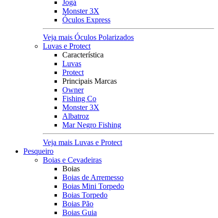
Jogá
Monster 3X
Óculos Express
Veja mais Óculos Polarizados
Luvas e Protect
Característica
Luvas
Protect
Principais Marcas
Owner
Fishing Co
Monster 3X
Albatroz
Mar Negro Fishing
Veja mais Luvas e Protect
Pesqueiro
Boias e Cevadeiras
Boias
Boias de Arremesso
Boias Mini Torpedo
Boias Torpedo
Boias Pão
Boias Guia