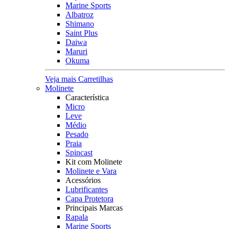
Marine Sports
Albatroz
Shimano
Saint Plus
Daiwa
Maruri
Okuma
Veja mais Carretilhas
Molinete
Característica
Micro
Leve
Médio
Pesado
Praia
Spincast
Kit com Molinete
Molinete e Vara
Acessórios
Lubrificantes
Capa Protetora
Principais Marcas
Rapala
Marine Sports