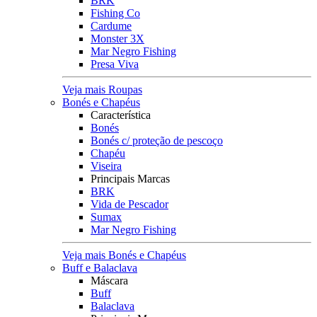
BRK
Fishing Co
Cardume
Monster 3X
Mar Negro Fishing
Presa Viva
Veja mais Roupas
Bonés e Chapéus
Característica
Bonés
Bonés c/ proteção de pescoço
Chapéu
Viseira
Principais Marcas
BRK
Vida de Pescador
Sumax
Mar Negro Fishing
Veja mais Bonés e Chapéus
Buff e Balaclava
Máscara
Buff
Balaclava