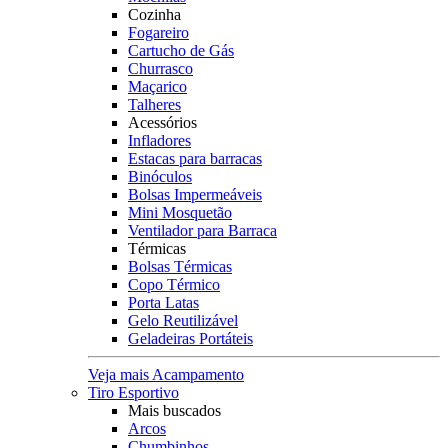
Cozinha
Fogareiro
Cartucho de Gás
Churrasco
Maçarico
Talheres
Acessórios
Infladores
Estacas para barracas
Binóculos
Bolsas Impermeáveis
Mini Mosquetão
Ventilador para Barraca
Térmicas
Bolsas Térmicas
Copo Térmico
Porta Latas
Gelo Reutilizável
Geladeiras Portáteis
Veja mais Acampamento
Tiro Esportivo
Mais buscados
Arcos
Chumbinhos