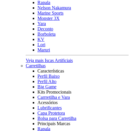
Rapala
Nelson Nakamura
Marine Sports
Monster 3X
Yara
Deconto
Borboleta
KV
Lori
Maruri
Veja mais Iscas Artificiais
Carretilhas
Características
Perfil Baixo
Perfil Alto
Big Game
Kits Promocionais
Carrretilha e Vara
Acessórios
Lubrificantes
Capa Protetora
Bolsa para Carretilha
Principais Marcas
Rapala