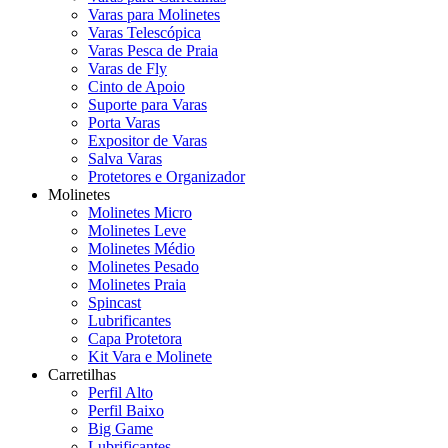
Varas para Molinetes
Varas Telescópica
Varas Pesca de Praia
Varas de Fly
Cinto de Apoio
Suporte para Varas
Porta Varas
Expositor de Varas
Salva Varas
Protetores e Organizador
Molinetes
Molinetes Micro
Molinetes Leve
Molinetes Médio
Molinetes Pesado
Molinetes Praia
Spincast
Lubrificantes
Capa Protetora
Kit Vara e Molinete
Carretilhas
Perfil Alto
Perfil Baixo
Big Game
Lubrificantes