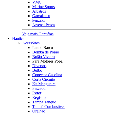
VMC
Marine Sports
Albatroz
Gamakatsu
kenzaki
Arsenal Pesca
Veja mais Garatéias
Náutica
Acessórios
Para o Barco
Bomba de Porão
Bujão Viveiro
Para Motores Popa
Diversos
Bulbo
Conector Gasolina
Corta Circuito
Kit Mangueira
Pescador
Rotor
Registro
Tampa Tanque
Transf. Combustível
Orelhão