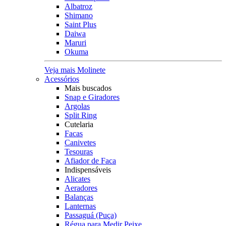
Albatroz
Shimano
Saint Plus
Daiwa
Maruri
Okuma
Veja mais Molinete
Acessórios
Mais buscados
Snap e Giradores
Argolas
Split Ring
Cutelaria
Facas
Canivetes
Tesouras
Afiador de Faca
Indispensáveis
Alicates
Aeradores
Balanças
Lanternas
Passaguá (Puça)
Régua para Medir Peixe