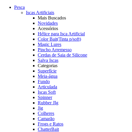
Pesca
Iscas Artificiais
Mais Buscados
Novidades
Acessórios
Hélice para Isca Artificial
Color Bait(Tinta p/soft)
Magic Lures
Pincho Arremesso
Cerdas de Saia de Silicone
Salva Iscas
Categorias
Superfície
Meia-água
Fundo
Articulada
Iscas Soft
Spinner
Rubber JIg
Jig
Colheres
Camarão
Frogs e Ratos
ChatterBait