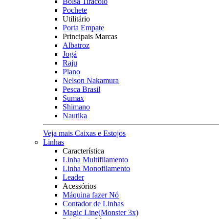
Bolsa Tiracolo
Pochete
Utilitário
Porta Empate
Principais Marcas
Albatroz
Jogá
Raju
Plano
Nelson Nakamura
Pesca Brasil
Sumax
Shimano
Nautika
Veja mais Caixas e Estojos
Linhas
Característica
Linha Multifilamento
Linha Monofilamento
Leader
Acessórios
Máquina fazer Nó
Contador de Linhas
Magic Line(Monster 3x)