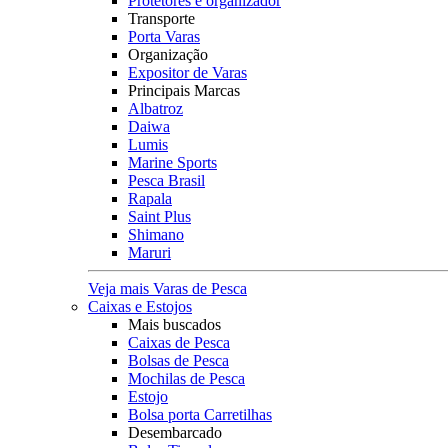
Protetores e organizador
Transporte
Porta Varas
Organização
Expositor de Varas
Principais Marcas
Albatroz
Daiwa
Lumis
Marine Sports
Pesca Brasil
Rapala
Saint Plus
Shimano
Maruri
Veja mais Varas de Pesca
Caixas e Estojos
Mais buscados
Caixas de Pesca
Bolsas de Pesca
Mochilas de Pesca
Estojo
Bolsa porta Carretilhas
Desembarcado