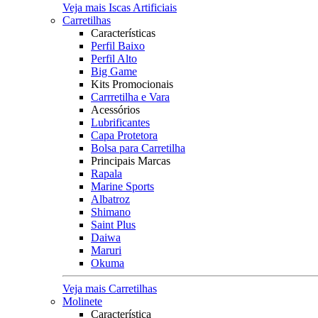
Veja mais Iscas Artificiais
Carretilhas
Características
Perfil Baixo
Perfil Alto
Big Game
Kits Promocionais
Carrretilha e Vara
Acessórios
Lubrificantes
Capa Protetora
Bolsa para Carretilha
Principais Marcas
Rapala
Marine Sports
Albatroz
Shimano
Saint Plus
Daiwa
Maruri
Okuma
Veja mais Carretilhas
Molinete
Característica