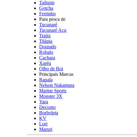
Tailspin
Gotcha
Ferrinho
Para pesca de
Tucunaré
Tucunaré Açu
Traíra
Tilápia
Dourado
Robalo
Cachara
Xaréu
Olho de Boi
Principais Marcas
Rapala
Nelson Nakamura
Marine Sports
Monster 3X
Yara
Deconto
Borboleta
KV
Lori
Maruri