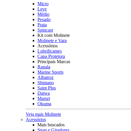
Micro
Leve
Médio
Pesado
Praia
Spincast
Kit com Molinete
Molinete e Vara
Acessórios
Lubrificantes
Capa Protetora
Principais Marcas
Rapala
Marine Sports
Albatroz
Shimano
Saint Plus
Daiwa
Maruri
Okuma
Veja mais Molinete
Acessórios
Mais buscados
Snap e Giradores