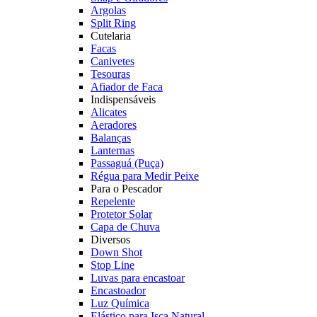
Argolas
Split Ring
Cutelaria
Facas
Canivetes
Tesouras
Afiador de Faca
Indispensáveis
Alicates
Aeradores
Balanças
Lanternas
Passaguá (Puça)
Régua para Medir Peixe
Para o Pescador
Repelente
Protetor Solar
Capa de Chuva
Diversos
Down Shot
Stop Line
Luvas para encastoar
Encastoador
Luz Química
Elástico para Isca Natural