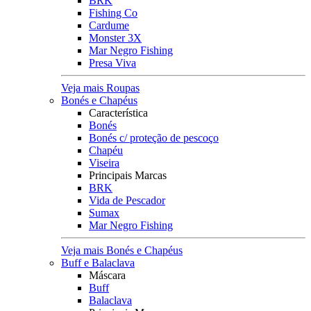
BRK
Fishing Co
Cardume
Monster 3X
Mar Negro Fishing
Presa Viva
Veja mais Roupas
Bonés e Chapéus
Característica
Bonés
Bonés c/ proteção de pescoço
Chapéu
Viseira
Principais Marcas
BRK
Vida de Pescador
Sumax
Mar Negro Fishing
Veja mais Bonés e Chapéus
Buff e Balaclava
Máscara
Buff
Balaclava