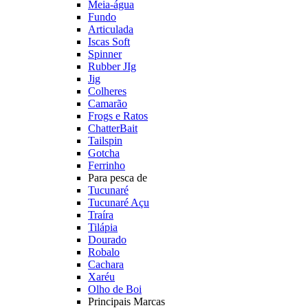
Meia-água
Fundo
Articulada
Iscas Soft
Spinner
Rubber JIg
Jig
Colheres
Camarão
Frogs e Ratos
ChatterBait
Tailspin
Gotcha
Ferrinho
Para pesca de
Tucunaré
Tucunaré Açu
Traíra
Tilápia
Dourado
Robalo
Cachara
Xaréu
Olho de Boi
Principais Marcas