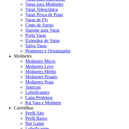
Varas para Molinetes
Varas Telescópica
Varas Pesca de Praia
Varas de Fly
Cinto de Apoio
Suporte para Varas
Porta Varas
Expositor de Varas
Salva Varas
Protetores e Organizador
Molinetes
Molinetes Micro
Molinetes Leve
Molinetes Médio
Molinetes Pesado
Molinetes Praia
Spincast
Lubrificantes
Capa Protetora
Kit Vara e Molinete
Carretilhas
Perfil Alto
Perfil Baixo
Big Game
Lubrificantes