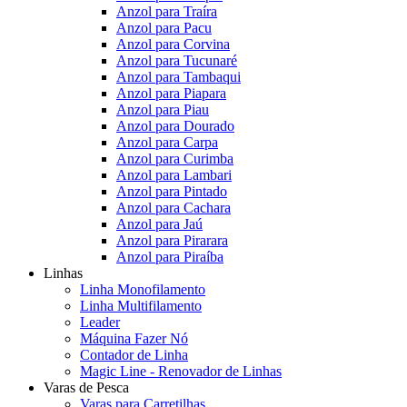
Anzol para Traíra
Anzol para Pacu
Anzol para Corvina
Anzol para Tucunaré
Anzol para Tambaqui
Anzol para Piapara
Anzol para Piau
Anzol para Dourado
Anzol para Carpa
Anzol para Curimba
Anzol para Lambari
Anzol para Pintado
Anzol para Cachara
Anzol para Jaú
Anzol para Pirarara
Anzol para Piraíba
Linhas
Linha Monofilamento
Linha Multifilamento
Leader
Máquina Fazer Nó
Contador de Linha
Magic Line - Renovador de Linhas
Varas de Pesca
Varas para Carretilhas