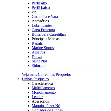
Perfil alto
Perfil baixo
kit
Carretilha e Vara
Acessórios
Lubrificantes
Capa Protetora
Bolsa para Carretilhas
Principais Marcas
Rapala
Marine Sports
Albatroz
Daiwa
Saint Plus
Shimano
Veja mais Carretilhas Pesqueiro
Linhas Pesqueiro
Característica
Multifilamento
Monofilamento
Leader
Acessórios
Máquina fazer Nó
Contador de Linhas