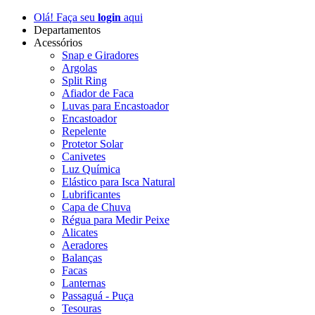
Olá! Faça seu
login
aqui
Departamentos
Acessórios
Snap e Giradores
Argolas
Split Ring
Afiador de Faca
Luvas para Encastoador
Encastoador
Repelente
Protetor Solar
Canivetes
Luz Química
Elástico para Isca Natural
Lubrificantes
Capa de Chuva
Régua para Medir Peixe
Alicates
Aeradores
Balanças
Facas
Lanternas
Passaguá - Puça
Tesouras