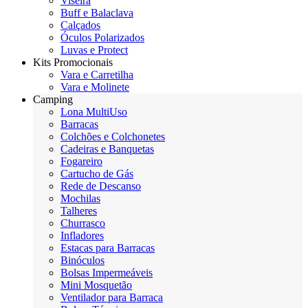
Viseira
Buff e Balaclava
Calçados
Óculos Polarizados
Luvas e Protect
Kits Promocionais
Vara e Carretilha
Vara e Molinete
Camping
Lona MultiUso
Barracas
Colchões e Colchonetes
Cadeiras e Banquetas
Fogareiro
Cartucho de Gás
Rede de Descanso
Mochilas
Talheres
Churrasco
Infladores
Estacas para Barracas
Binóculos
Bolsas Impermeáveis
Mini Mosquetão
Ventilador para Barraca