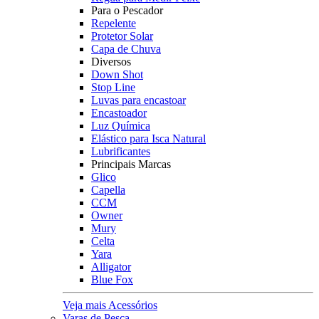
Para o Pescador
Repelente
Protetor Solar
Capa de Chuva
Diversos
Down Shot
Stop Line
Luvas para encastoar
Encastoador
Luz Química
Elástico para Isca Natural
Lubrificantes
Principais Marcas
Glico
Capella
CCM
Owner
Mury
Celta
Yara
Alligator
Blue Fox
Veja mais Acessórios
Varas de Pesca