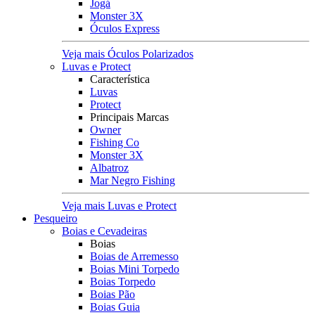
Jogá
Monster 3X
Óculos Express
Veja mais Óculos Polarizados
Luvas e Protect
Característica
Luvas
Protect
Principais Marcas
Owner
Fishing Co
Monster 3X
Albatroz
Mar Negro Fishing
Veja mais Luvas e Protect
Pesqueiro
Boias e Cevadeiras
Boias
Boias de Arremesso
Boias Mini Torpedo
Boias Torpedo
Boias Pão
Boias Guia