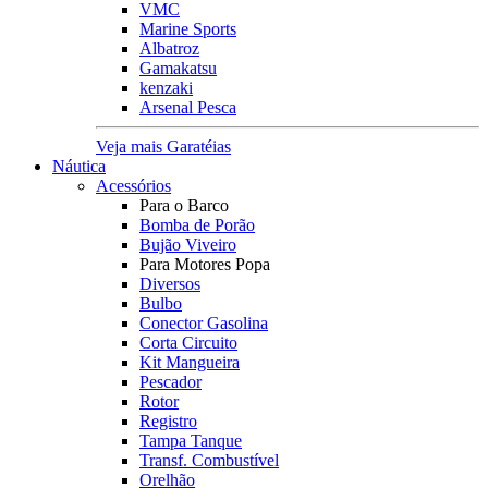
VMC
Marine Sports
Albatroz
Gamakatsu
kenzaki
Arsenal Pesca
Veja mais Garatéias
Náutica
Acessórios
Para o Barco
Bomba de Porão
Bujão Viveiro
Para Motores Popa
Diversos
Bulbo
Conector Gasolina
Corta Circuito
Kit Mangueira
Pescador
Rotor
Registro
Tampa Tanque
Transf. Combustível
Orelhão