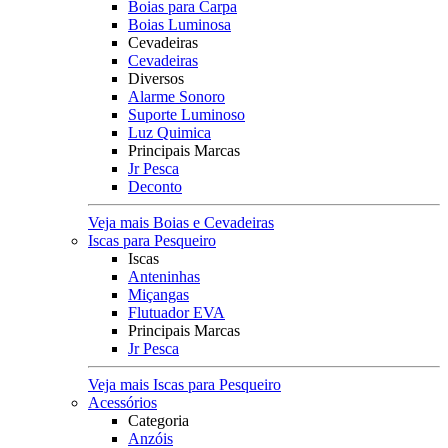
Boias para Carpa
Boias Luminosa
Cevadeiras
Cevadeiras
Diversos
Alarme Sonoro
Suporte Luminoso
Luz Quimica
Principais Marcas
Jr Pesca
Deconto
Veja mais Boias e Cevadeiras
Iscas para Pesqueiro
Iscas
Anteninhas
Miçangas
Flutuador EVA
Principais Marcas
Jr Pesca
Veja mais Iscas para Pesqueiro
Acessórios
Categoria
Anzóis