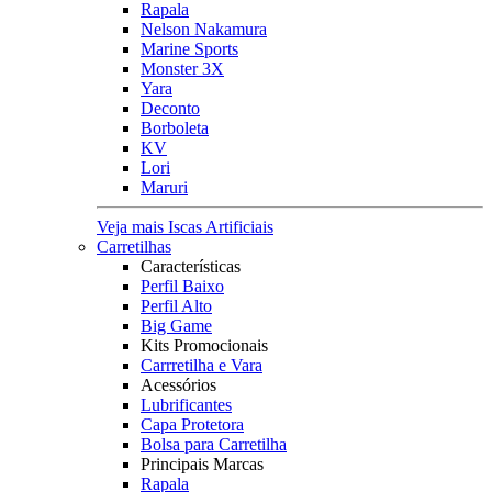
Rapala
Nelson Nakamura
Marine Sports
Monster 3X
Yara
Deconto
Borboleta
KV
Lori
Maruri
Veja mais Iscas Artificiais
Carretilhas
Características
Perfil Baixo
Perfil Alto
Big Game
Kits Promocionais
Carrretilha e Vara
Acessórios
Lubrificantes
Capa Protetora
Bolsa para Carretilha
Principais Marcas
Rapala