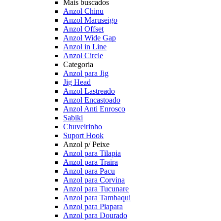
Mais buscados
Anzol Chinu
Anzol Maruseigo
Anzol Offset
Anzol Wide Gap
Anzol in Line
Anzol Circle
Categoria
Anzol para Jig
Jig Head
Anzol Lastreado
Anzol Encastoado
Anzol Anti Enrosco
Sabiki
Chuveirinho
Suport Hook
Anzol p/ Peixe
Anzol para Tilapia
Anzol para Traira
Anzol para Pacu
Anzol para Corvina
Anzol para Tucunare
Anzol para Tambaqui
Anzol para Piapara
Anzol para Dourado