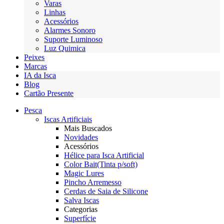
Varas
Linhas
Acessórios
Alarmes Sonoro
Suporte Luminoso
Luz Quimica
Peixes
Marcas
IA da Isca
Blog
Cartão Presente
Pesca
Iscas Artificiais
Mais Buscados
Novidades
Acessórios
Hélice para Isca Artificial
Color Bait(Tinta p/soft)
Magic Lures
Pincho Arremesso
Cerdas de Saia de Silicone
Salva Iscas
Categorias
Superfície