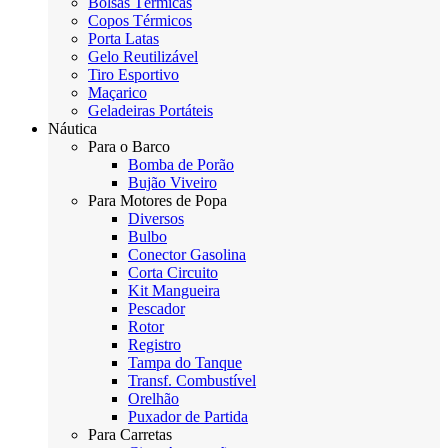
Bolsas Térmicas
Copos Térmicos
Porta Latas
Gelo Reutilizável
Tiro Esportivo
Maçarico
Geladeiras Portáteis
Náutica
Para o Barco
Bomba de Porão
Bujão Viveiro
Para Motores de Popa
Diversos
Bulbo
Conector Gasolina
Corta Circuito
Kit Mangueira
Pescador
Rotor
Registro
Tampa do Tanque
Transf. Combustível
Orelhão
Puxador de Partida
Para Carretas