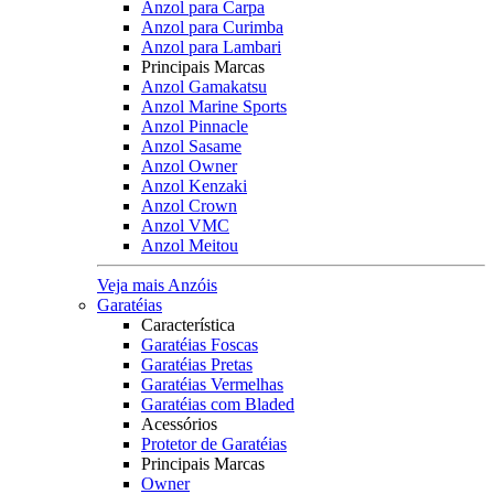
Anzol para Carpa
Anzol para Curimba
Anzol para Lambari
Principais Marcas
Anzol Gamakatsu
Anzol Marine Sports
Anzol Pinnacle
Anzol Sasame
Anzol Owner
Anzol Kenzaki
Anzol Crown
Anzol VMC
Anzol Meitou
Veja mais Anzóis
Garatéias
Característica
Garatéias Foscas
Garatéias Pretas
Garatéias Vermelhas
Garatéias com Bladed
Acessórios
Protetor de Garatéias
Principais Marcas
Owner