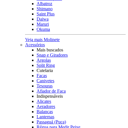
Albatroz
Shimano
Saint Plus
Daiwa
Maruri
Okuma
Veja mais Molinete
Acessórios
Mais buscados
Snap e Giradores
Argolas
Split Ring
Cutelaria
Facas
Canivetes
Tesouras
Afiador de Faca
Indispensáveis
Alicates
Aeradores
Balanças
Lanternas
Passaguá (Puça)
Régua para Medir Peixe