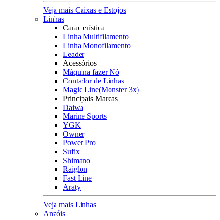
Veja mais Caixas e Estojos
Linhas
Característica
Linha Multifilamento
Linha Monofilamento
Leader
Acessórios
Máquina fazer Nó
Contador de Linhas
Magic Line(Monster 3x)
Principais Marcas
Daiwa
Marine Sports
YGK
Owner
Power Pro
Sufix
Shimano
Raiglon
Fast Line
Araty
Veja mais Linhas
Anzóis