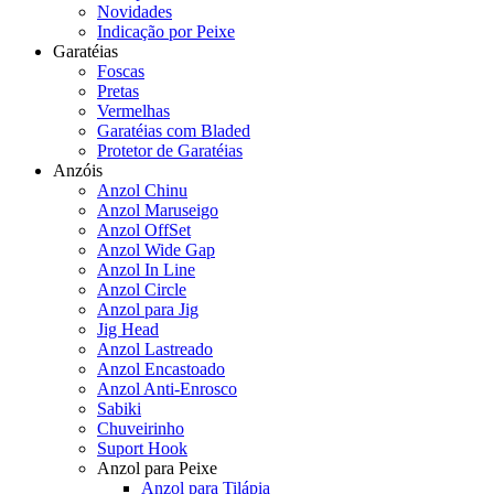
Novidades
Indicação por Peixe
Garatéias
Foscas
Pretas
Vermelhas
Garatéias com Bladed
Protetor de Garatéias
Anzóis
Anzol Chinu
Anzol Maruseigo
Anzol OffSet
Anzol Wide Gap
Anzol In Line
Anzol Circle
Anzol para Jig
Jig Head
Anzol Lastreado
Anzol Encastoado
Anzol Anti-Enrosco
Sabiki
Chuveirinho
Suport Hook
Anzol para Peixe
Anzol para Tilápia