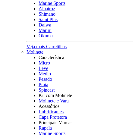
Marine Sports
Albatroz
Shimano
Saint Plus
Daiwa
Maruri
Okuma
Veja mais Carretilhas
Molinete
Característica
Micro
Leve
Médio
Pesado
Praia
Spincast
Kit com Molinete
Molinete e Vara
Acessórios
Lubrificantes
Capa Protetora
Principais Marcas
Rapala
Marine Sports