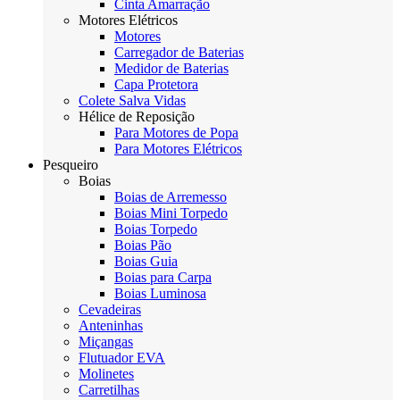
Cinta Amarração
Motores Elétricos
Motores
Carregador de Baterias
Medidor de Baterias
Capa Protetora
Colete Salva Vidas
Hélice de Reposição
Para Motores de Popa
Para Motores Elétricos
Pesqueiro
Boias
Boias de Arremesso
Boias Mini Torpedo
Boias Torpedo
Boias Pão
Boias Guia
Boias para Carpa
Boias Luminosa
Cevadeiras
Anteninhas
Miçangas
Flutuador EVA
Molinetes
Carretilhas