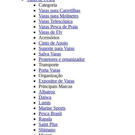
Categoria
Varas para Carretilhas
Varas para Molinetes
Varas Telescópica
Varas Pesca de Praia
Varas de Fly
Acessórios
Cinto de Apoio
Suporte para Varas
Salva Varas
Protetores e organizador
Transporte
Porta Varas
Organização
Expositor de Varas
Principais Marcas
Albatroz
Daiwa
Lumis
Marine Sports
Pesca Brasil
Rapala
Saint Plus
Shimano