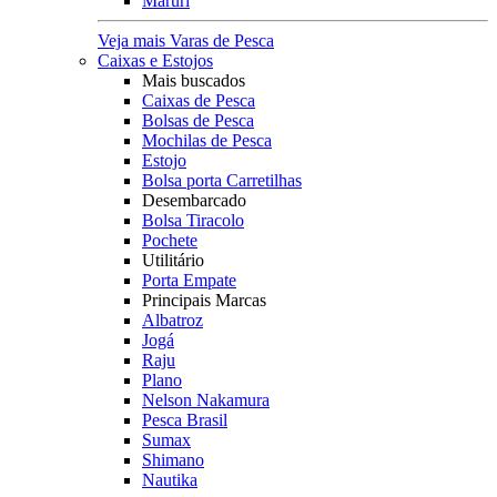
Maruri
Veja mais Varas de Pesca
Caixas e Estojos
Mais buscados
Caixas de Pesca
Bolsas de Pesca
Mochilas de Pesca
Estojo
Bolsa porta Carretilhas
Desembarcado
Bolsa Tiracolo
Pochete
Utilitário
Porta Empate
Principais Marcas
Albatroz
Jogá
Raju
Plano
Nelson Nakamura
Pesca Brasil
Sumax
Shimano
Nautika