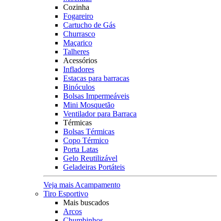
Cozinha
Fogareiro
Cartucho de Gás
Churrasco
Maçarico
Talheres
Acessórios
Infladores
Estacas para barracas
Binóculos
Bolsas Impermeáveis
Mini Mosquetão
Ventilador para Barraca
Térmicas
Bolsas Térmicas
Copo Térmico
Porta Latas
Gelo Reutilizável
Geladeiras Portáteis
Veja mais Acampamento
Tiro Esportivo
Mais buscados
Arcos
Chumbinhos