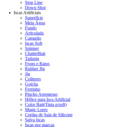
Stop Line
Down Shot
Iscas Artificiais
Superfície
Meia Água
Fundo
Articulada
Camarão
Iscas Soft
Spinner
ChatterBait
Tailspin
Frogs e Ratos
Rubber JIg
Jig
Colheres
Gotcha
Ferrinho
Pincho Arremesso
Hélice para Isca Artificial
Color Bait(Tinta p/soft)
Magic Lures
Cerdas de Saia de Silicone
Salva Iscas
Iscas por marcas