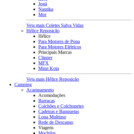
Jogá
Nautika
Mor
Veja mais Coletes Salva Vidas
Hélice Reposição
Hélice
Para Motores de Popa
Para Motores Elétricos
Principais Marcas
Clipper
MFX
Minn Kota
Veja mais Hélice Reposição
Camping
Acampamento
Acomodações
Barracas
Colchões e Colchonetes
Cadeiras e Banquetas
Lona Multiuso
Rede de Descanso
Viagens
Mochilas