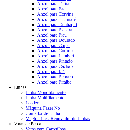
Anzol para Traíra
Anzol para Pacu
Anzol para Corvina
Anzol para Tucunaré
Anzol para Tambaqui
Anzol para Piapara
Anzol para Piau
Anzol para Dourado
Anzol para Carpa
Anzol para Curimba
Anzol para Lambari
Anzol para Pintado
Anzol para Cachara
Anzol para Jaú
Anzol para Pirarara
Anzol para Piraíba
Linhas
Linha Monofilamento
Linha Multifilamento
Leader
Máquina Fazer Nó
Contador de Linha
Magic Line - Renovador de Linhas
Varas de Pesca
Varas para Carretilhas