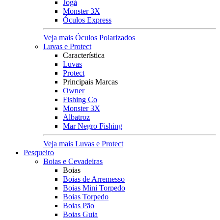
Jogá
Monster 3X
Óculos Express
Veja mais Óculos Polarizados
Luvas e Protect
Característica
Luvas
Protect
Principais Marcas
Owner
Fishing Co
Monster 3X
Albatroz
Mar Negro Fishing
Veja mais Luvas e Protect
Pesqueiro
Boias e Cevadeiras
Boias
Boias de Arremesso
Boias Mini Torpedo
Boias Torpedo
Boias Pão
Boias Guia