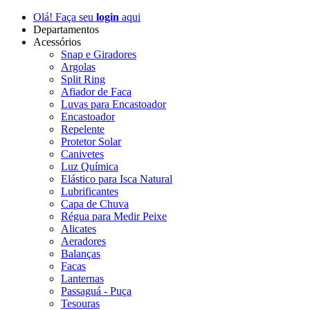
Olá! Faça seu
login
aqui
Departamentos
Acessórios
Snap e Giradores
Argolas
Split Ring
Afiador de Faca
Luvas para Encastoador
Encastoador
Repelente
Protetor Solar
Canivetes
Luz Química
Elástico para Isca Natural
Lubrificantes
Capa de Chuva
Régua para Medir Peixe
Alicates
Aeradores
Balanças
Facas
Lanternas
Passaguá - Puça
Tesouras