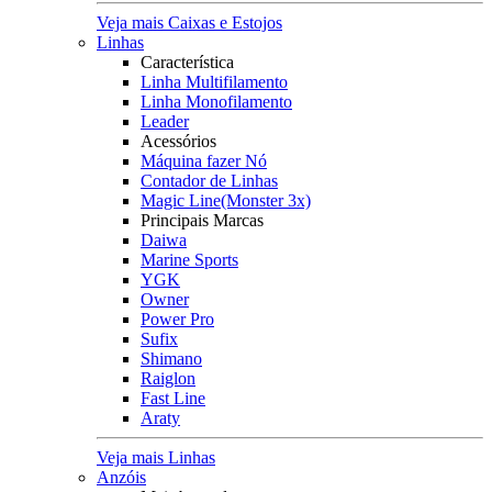
Veja mais Caixas e Estojos
Linhas
Característica
Linha Multifilamento
Linha Monofilamento
Leader
Acessórios
Máquina fazer Nó
Contador de Linhas
Magic Line(Monster 3x)
Principais Marcas
Daiwa
Marine Sports
YGK
Owner
Power Pro
Sufix
Shimano
Raiglon
Fast Line
Araty
Veja mais Linhas
Anzóis