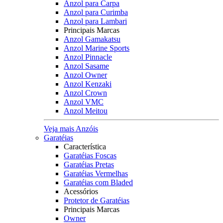
Anzol para Carpa
Anzol para Curimba
Anzol para Lambari
Principais Marcas
Anzol Gamakatsu
Anzol Marine Sports
Anzol Pinnacle
Anzol Sasame
Anzol Owner
Anzol Kenzaki
Anzol Crown
Anzol VMC
Anzol Meitou
Veja mais Anzóis
Garatéias
Característica
Garatéias Foscas
Garatéias Pretas
Garatéias Vermelhas
Garatéias com Bladed
Acessórios
Protetor de Garatéias
Principais Marcas
Owner