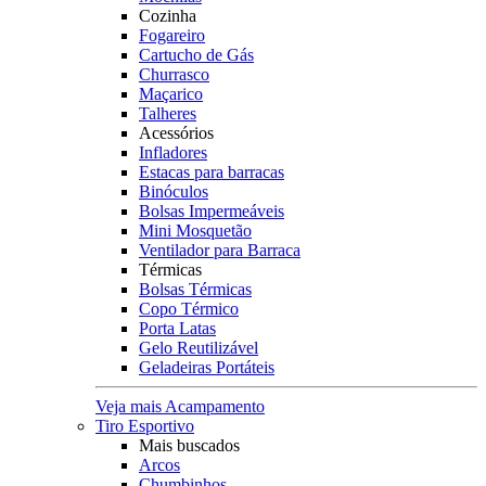
Cozinha
Fogareiro
Cartucho de Gás
Churrasco
Maçarico
Talheres
Acessórios
Infladores
Estacas para barracas
Binóculos
Bolsas Impermeáveis
Mini Mosquetão
Ventilador para Barraca
Térmicas
Bolsas Térmicas
Copo Térmico
Porta Latas
Gelo Reutilizável
Geladeiras Portáteis
Veja mais Acampamento
Tiro Esportivo
Mais buscados
Arcos
Chumbinhos