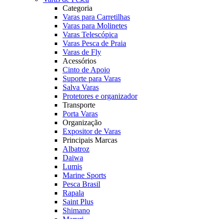
Categoria
Varas para Carretilhas
Varas para Molinetes
Varas Telescópica
Varas Pesca de Praia
Varas de Fly
Acessórios
Cinto de Apoio
Suporte para Varas
Salva Varas
Protetores e organizador
Transporte
Porta Varas
Organização
Expositor de Varas
Principais Marcas
Albatroz
Daiwa
Lumis
Marine Sports
Pesca Brasil
Rapala
Saint Plus
Shimano