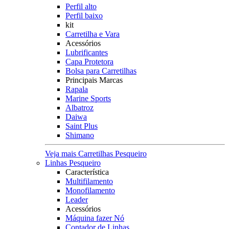
Perfil alto
Perfil baixo
kit
Carretilha e Vara
Acessórios
Lubrificantes
Capa Protetora
Bolsa para Carretilhas
Principais Marcas
Rapala
Marine Sports
Albatroz
Daiwa
Saint Plus
Shimano
Veja mais Carretilhas Pesqueiro
Linhas Pesqueiro
Característica
Multifilamento
Monofilamento
Leader
Acessórios
Máquina fazer Nó
Contador de Linhas