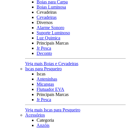
Boias para Carpa
Boias Luminosa
Cevadeiras
Cevadeiras
Diversos
Alarme Sonoro
Suporte Luminoso
Luz Quimica
Principais Marcas
Jr Pesca
Deconto
Veja mais Boias e Cevadeiras
Iscas para Pesqueiro
Iscas
Anteninhas
Miçangas
Flutuador EVA
Principais Marcas
Jr Pesca
Veja mais Iscas para Pesqueiro
Acessórios
Categoria
Anzóis