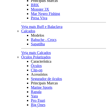
Principais Marcas
BRK
Monster 3X
Mar Negro Fishing
Presa Viva
Veja mais Buff e Balaclava
Calçados
Modelos
Babuche - Crocs
Sapatilha
Veja mais Calçados
Óculos Polarizados
Característica
Óculos
Clip-on
Acessórios
Segurador de óculos
Principais Marcas
Marine Sports
Rapala
Yara
Pro-Tsuri
Big Ones