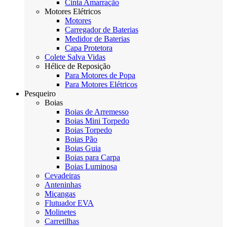
Cinta Amarração
Motores Elétricos
Motores
Carregador de Baterias
Medidor de Baterias
Capa Protetora
Colete Salva Vidas
Hélice de Reposição
Para Motores de Popa
Para Motores Elétricos
Pesqueiro
Boias
Boias de Arremesso
Boias Mini Torpedo
Boias Torpedo
Boias Pão
Boias Guia
Boias para Carpa
Boias Luminosa
Cevadeiras
Anteninhas
Miçangas
Flutuador EVA
Molinetes
Carretilhas