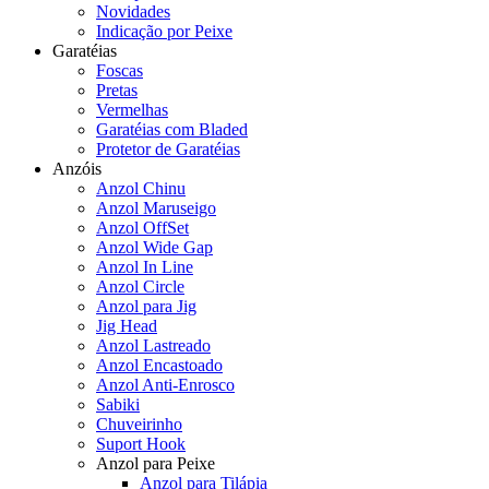
Novidades
Indicação por Peixe
Garatéias
Foscas
Pretas
Vermelhas
Garatéias com Bladed
Protetor de Garatéias
Anzóis
Anzol Chinu
Anzol Maruseigo
Anzol OffSet
Anzol Wide Gap
Anzol In Line
Anzol Circle
Anzol para Jig
Jig Head
Anzol Lastreado
Anzol Encastoado
Anzol Anti-Enrosco
Sabiki
Chuveirinho
Suport Hook
Anzol para Peixe
Anzol para Tilápia