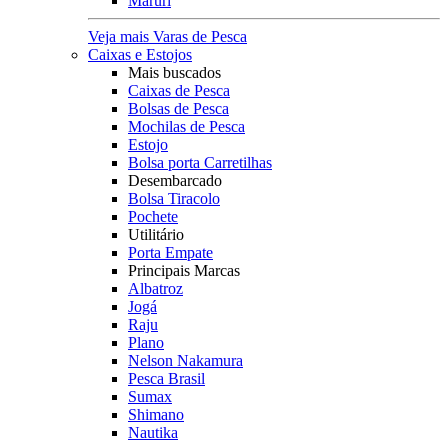
Maruri
Veja mais Varas de Pesca
Caixas e Estojos
Mais buscados
Caixas de Pesca
Bolsas de Pesca
Mochilas de Pesca
Estojo
Bolsa porta Carretilhas
Desembarcado
Bolsa Tiracolo
Pochete
Utilitário
Porta Empate
Principais Marcas
Albatroz
Jogá
Raju
Plano
Nelson Nakamura
Pesca Brasil
Sumax
Shimano
Nautika