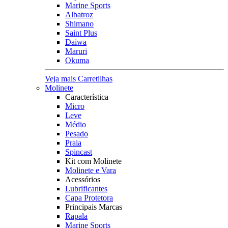
Marine Sports
Albatroz
Shimano
Saint Plus
Daiwa
Maruri
Okuma
Veja mais Carretilhas
Molinete
Característica
Micro
Leve
Médio
Pesado
Praia
Spincast
Kit com Molinete
Molinete e Vara
Acessórios
Lubrificantes
Capa Protetora
Principais Marcas
Rapala
Marine Sports