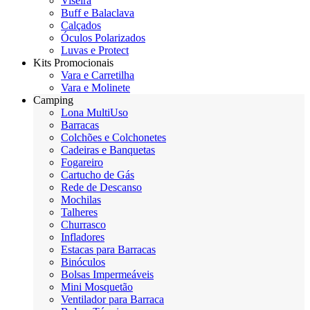
Viseira
Buff e Balaclava
Calçados
Óculos Polarizados
Luvas e Protect
Kits Promocionais
Vara e Carretilha
Vara e Molinete
Camping
Lona MultiUso
Barracas
Colchões e Colchonetes
Cadeiras e Banquetas
Fogareiro
Cartucho de Gás
Rede de Descanso
Mochilas
Talheres
Churrasco
Infladores
Estacas para Barracas
Binóculos
Bolsas Impermeáveis
Mini Mosquetão
Ventilador para Barraca