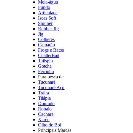
Meia-água
Fundo
Articulada
Iscas Soft
Spinner
Rubber JIg
Jig
Colheres
Camarão
Frogs e Ratos
ChatterBait
Tailspin
Gotcha
Ferrinho
Para pesca de
Tucunaré
Tucunaré Açu
Traíra
Tilápia
Dourado
Robalo
Cachara
Xaréu
Olho de Boi
Principais Marcas