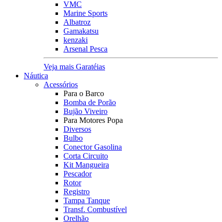
VMC
Marine Sports
Albatroz
Gamakatsu
kenzaki
Arsenal Pesca
Veja mais Garatéias
Náutica
Acessórios
Para o Barco
Bomba de Porão
Bujão Viveiro
Para Motores Popa
Diversos
Bulbo
Conector Gasolina
Corta Circuito
Kit Mangueira
Pescador
Rotor
Registro
Tampa Tanque
Transf. Combustível
Orelhão