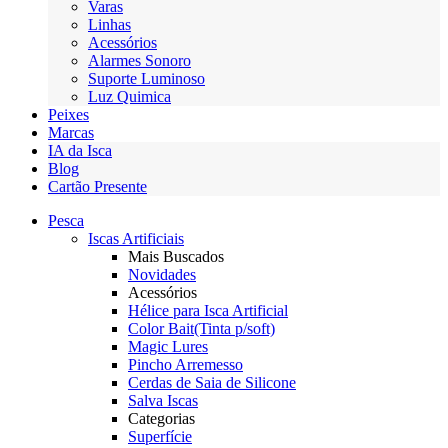
Varas
Linhas
Acessórios
Alarmes Sonoro
Suporte Luminoso
Luz Quimica
Peixes
Marcas
IA da Isca
Blog
Cartão Presente
Pesca
Iscas Artificiais
Mais Buscados
Novidades
Acessórios
Hélice para Isca Artificial
Color Bait(Tinta p/soft)
Magic Lures
Pincho Arremesso
Cerdas de Saia de Silicone
Salva Iscas
Categorias
Superfície