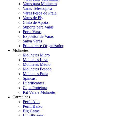
Varas para Molinetes
Varas Telescópica
Varas Pesca de Praia
Varas de Fly
Cinto de Apoio
Suporte para Varas
Porta Varas
Expositor de Varas
Salva Varas
Protetores e Organizador
Molinetes
Molinetes Micro
Molinetes Leve
Molinetes Médio
Molinetes Pesado
Molinetes Praia
Spincast
Lubrificantes
Capa Protetora
Kit Vara e Molinete
Carretilhas
Perfil Alto
Perfil Baixo
Big Game
Lubrificantes