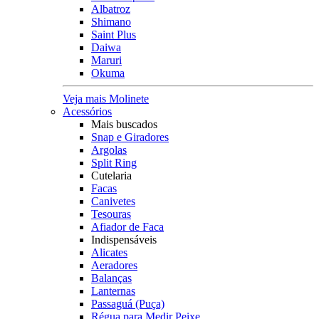
Albatroz
Shimano
Saint Plus
Daiwa
Maruri
Okuma
Veja mais Molinete
Acessórios
Mais buscados
Snap e Giradores
Argolas
Split Ring
Cutelaria
Facas
Canivetes
Tesouras
Afiador de Faca
Indispensáveis
Alicates
Aeradores
Balanças
Lanternas
Passaguá (Puça)
Régua para Medir Peixe