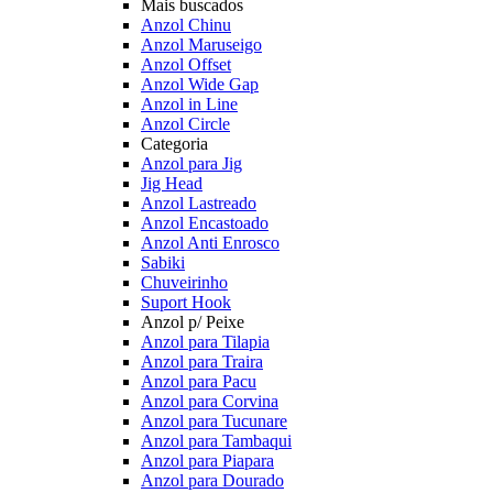
Mais buscados
Anzol Chinu
Anzol Maruseigo
Anzol Offset
Anzol Wide Gap
Anzol in Line
Anzol Circle
Categoria
Anzol para Jig
Jig Head
Anzol Lastreado
Anzol Encastoado
Anzol Anti Enrosco
Sabiki
Chuveirinho
Suport Hook
Anzol p/ Peixe
Anzol para Tilapia
Anzol para Traira
Anzol para Pacu
Anzol para Corvina
Anzol para Tucunare
Anzol para Tambaqui
Anzol para Piapara
Anzol para Dourado