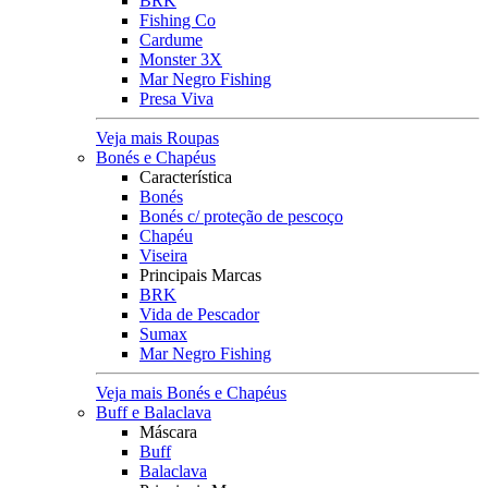
BRK
Fishing Co
Cardume
Monster 3X
Mar Negro Fishing
Presa Viva
Veja mais Roupas
Bonés e Chapéus
Característica
Bonés
Bonés c/ proteção de pescoço
Chapéu
Viseira
Principais Marcas
BRK
Vida de Pescador
Sumax
Mar Negro Fishing
Veja mais Bonés e Chapéus
Buff e Balaclava
Máscara
Buff
Balaclava