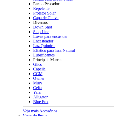
Para o Pescador
Repelente
Protetor Solar
Capa de Chuva
Diversos
Down Shot
Stop Line
Luvas para encastoar
Encastoador
Luz Química
Elástico para Isca Natural
Lubrificantes
Principais Marcas
Glico
Capella
CCM
Owner
Mury
Celta
Yara
Alligator
Blue Fox
Veja mais Acessórios
Varas de Pesca