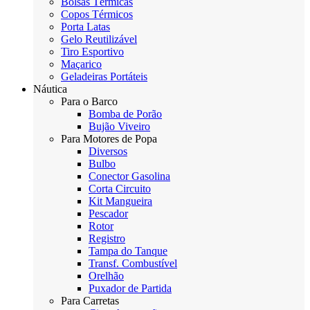
Bolsas Térmicas
Copos Térmicos
Porta Latas
Gelo Reutilizável
Tiro Esportivo
Maçarico
Geladeiras Portáteis
Náutica
Para o Barco
Bomba de Porão
Bujão Viveiro
Para Motores de Popa
Diversos
Bulbo
Conector Gasolina
Corta Circuito
Kit Mangueira
Pescador
Rotor
Registro
Tampa do Tanque
Transf. Combustível
Orelhão
Puxador de Partida
Para Carretas