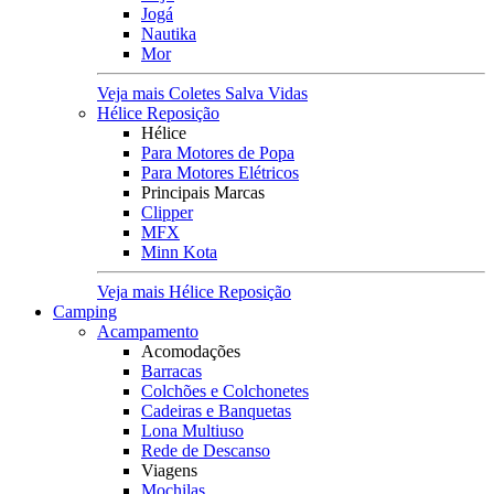
Jogá
Nautika
Mor
Veja mais Coletes Salva Vidas
Hélice Reposição
Hélice
Para Motores de Popa
Para Motores Elétricos
Principais Marcas
Clipper
MFX
Minn Kota
Veja mais Hélice Reposição
Camping
Acampamento
Acomodações
Barracas
Colchões e Colchonetes
Cadeiras e Banquetas
Lona Multiuso
Rede de Descanso
Viagens
Mochilas