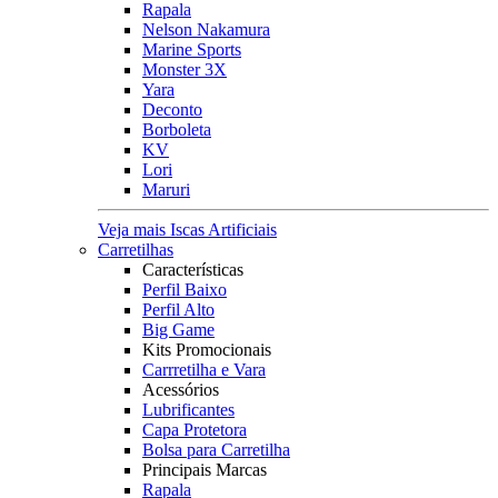
Rapala
Nelson Nakamura
Marine Sports
Monster 3X
Yara
Deconto
Borboleta
KV
Lori
Maruri
Veja mais Iscas Artificiais
Carretilhas
Características
Perfil Baixo
Perfil Alto
Big Game
Kits Promocionais
Carrretilha e Vara
Acessórios
Lubrificantes
Capa Protetora
Bolsa para Carretilha
Principais Marcas
Rapala