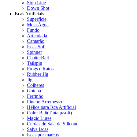
Stop Line
Down Shot
Iscas Artificiais
Superfície
Meia Água
Fundo
Articulada
Camarão
Iscas Soft
Spinner
ChatterBait
Tailspin
Frogs e Ratos
Rubber JIg
Jig
Colheres
Gotcha
Ferrinho
Pincho Arremesso
Hélice para Isca Artificial
Color Bait(Tinta p/soft)
Magic Lures
Cerdas de Saia de Silicone
Salva Iscas
Iscas por marcas