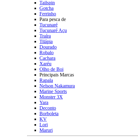
Tailspin
Gotcha
Ferrinho
Para pesca de
Tucunaré
Tucunaré Açu
Traíra
Tilápia
Dourado
Robalo
Cachara
Xaréu
Olho de Boi
Principais Marcas
Rapala
Nelson Nakamura
Marine Sports
Monster 3X
Yara
Deconto
Borboleta
KV
Lori
Maruri