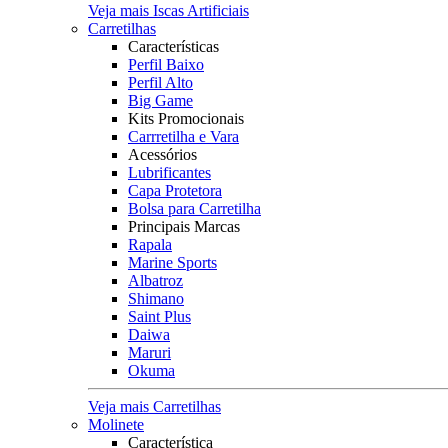
Veja mais Iscas Artificiais
Carretilhas
Características
Perfil Baixo
Perfil Alto
Big Game
Kits Promocionais
Carrretilha e Vara
Acessórios
Lubrificantes
Capa Protetora
Bolsa para Carretilha
Principais Marcas
Rapala
Marine Sports
Albatroz
Shimano
Saint Plus
Daiwa
Maruri
Okuma
Veja mais Carretilhas
Molinete
Característica