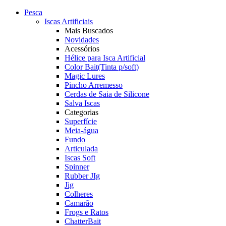
Pesca
Iscas Artificiais
Mais Buscados
Novidades
Acessórios
Hélice para Isca Artificial
Color Bait(Tinta p/soft)
Magic Lures
Pincho Arremesso
Cerdas de Saia de Silicone
Salva Iscas
Categorias
Superfície
Meia-água
Fundo
Articulada
Iscas Soft
Spinner
Rubber JIg
Jig
Colheres
Camarão
Frogs e Ratos
ChatterBait