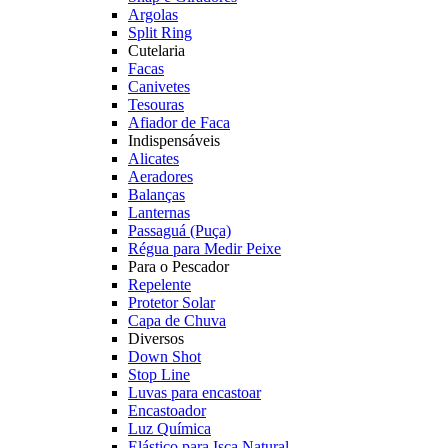
Argolas
Split Ring
Cutelaria
Facas
Canivetes
Tesouras
Afiador de Faca
Indispensáveis
Alicates
Aeradores
Balanças
Lanternas
Passaguá (Puça)
Régua para Medir Peixe
Para o Pescador
Repelente
Protetor Solar
Capa de Chuva
Diversos
Down Shot
Stop Line
Luvas para encastoar
Encastoador
Luz Química
Elástico para Isca Natural