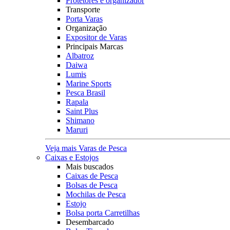
Protetores e organizador
Transporte
Porta Varas
Organização
Expositor de Varas
Principais Marcas
Albatroz
Daiwa
Lumis
Marine Sports
Pesca Brasil
Rapala
Saint Plus
Shimano
Maruri
Veja mais Varas de Pesca
Caixas e Estojos
Mais buscados
Caixas de Pesca
Bolsas de Pesca
Mochilas de Pesca
Estojo
Bolsa porta Carretilhas
Desembarcado