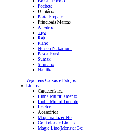
Bolsa Tiracolo
Pochete
Utilitário
Porta Empate
Principais Marcas
Albatroz
Jogá
Raju
Plano
Nelson Nakamura
Pesca Brasil
Sumax
Shimano
Nautika
Veja mais Caixas e Estojos
Linhas
Característica
Linha Multifilamento
Linha Monofilamento
Leader
Acessórios
Máquina fazer Nó
Contador de Linhas
Magic Line(Monster 3x)