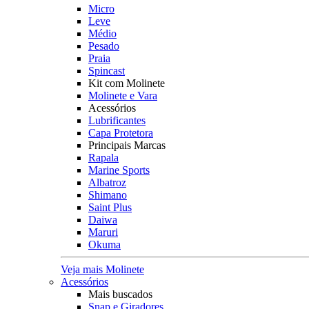
Micro
Leve
Médio
Pesado
Praia
Spincast
Kit com Molinete
Molinete e Vara
Acessórios
Lubrificantes
Capa Protetora
Principais Marcas
Rapala
Marine Sports
Albatroz
Shimano
Saint Plus
Daiwa
Maruri
Okuma
Veja mais Molinete
Acessórios
Mais buscados
Snap e Giradores