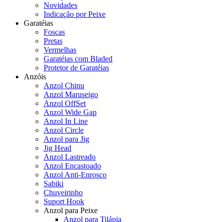
Novidades
Indicação por Peixe
Garatéias
Foscas
Pretas
Vermelhas
Garatéias com Bladed
Protetor de Garatéias
Anzóis
Anzol Chinu
Anzol Maruseigo
Anzol OffSet
Anzol Wide Gap
Anzol In Line
Anzol Circle
Anzol para Jig
Jig Head
Anzol Lastreado
Anzol Encastoado
Anzol Anti-Enrosco
Sabiki
Chuveirinho
Suport Hook
Anzol para Peixe
Anzol para Tilápia