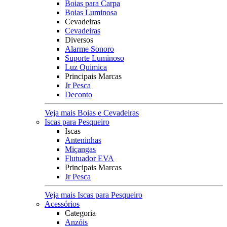
Boias para Carpa
Boias Luminosa
Cevadeiras
Cevadeiras
Diversos
Alarme Sonoro
Suporte Luminoso
Luz Quimica
Principais Marcas
Jr Pesca
Deconto
Veja mais Boias e Cevadeiras
Iscas para Pesqueiro
Iscas
Anteninhas
Miçangas
Flutuador EVA
Principais Marcas
Jr Pesca
Veja mais Iscas para Pesqueiro
Acessórios
Categoria
Anzóis