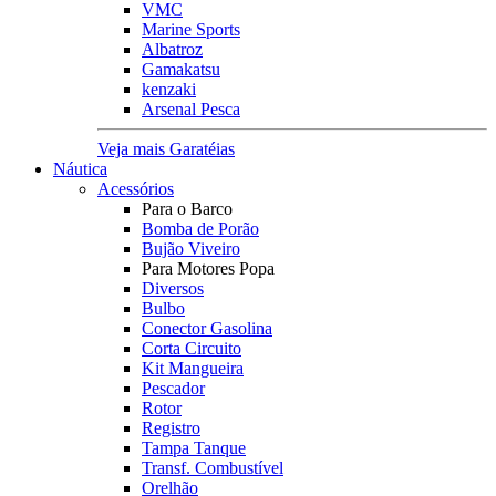
VMC
Marine Sports
Albatroz
Gamakatsu
kenzaki
Arsenal Pesca
Veja mais Garatéias
Náutica
Acessórios
Para o Barco
Bomba de Porão
Bujão Viveiro
Para Motores Popa
Diversos
Bulbo
Conector Gasolina
Corta Circuito
Kit Mangueira
Pescador
Rotor
Registro
Tampa Tanque
Transf. Combustível
Orelhão