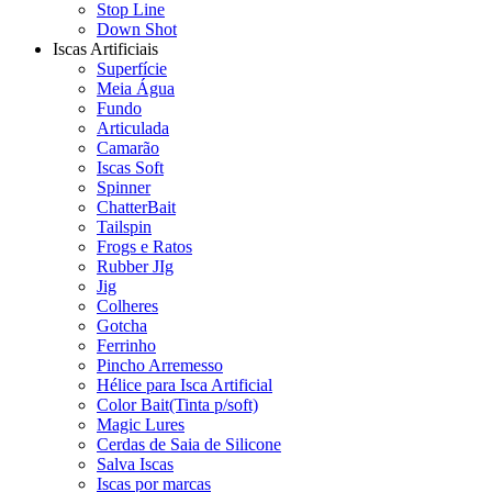
Stop Line
Down Shot
Iscas Artificiais
Superfície
Meia Água
Fundo
Articulada
Camarão
Iscas Soft
Spinner
ChatterBait
Tailspin
Frogs e Ratos
Rubber JIg
Jig
Colheres
Gotcha
Ferrinho
Pincho Arremesso
Hélice para Isca Artificial
Color Bait(Tinta p/soft)
Magic Lures
Cerdas de Saia de Silicone
Salva Iscas
Iscas por marcas