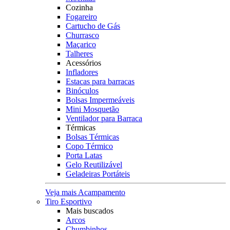
Cozinha
Fogareiro
Cartucho de Gás
Churrasco
Maçarico
Talheres
Acessórios
Infladores
Estacas para barracas
Binóculos
Bolsas Impermeáveis
Mini Mosquetão
Ventilador para Barraca
Térmicas
Bolsas Térmicas
Copo Térmico
Porta Latas
Gelo Reutilizável
Geladeiras Portáteis
Veja mais Acampamento
Tiro Esportivo
Mais buscados
Arcos
Chumbinhos