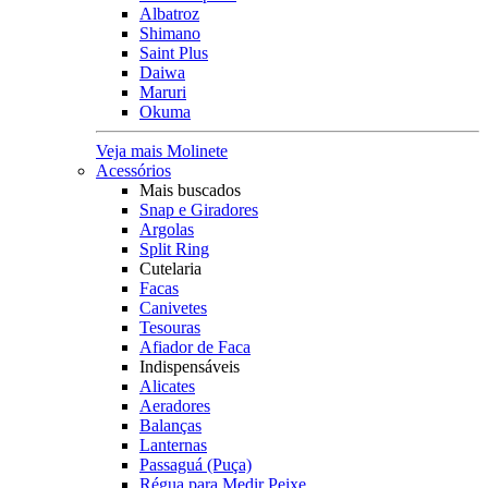
Albatroz
Shimano
Saint Plus
Daiwa
Maruri
Okuma
Veja mais Molinete
Acessórios
Mais buscados
Snap e Giradores
Argolas
Split Ring
Cutelaria
Facas
Canivetes
Tesouras
Afiador de Faca
Indispensáveis
Alicates
Aeradores
Balanças
Lanternas
Passaguá (Puça)
Régua para Medir Peixe