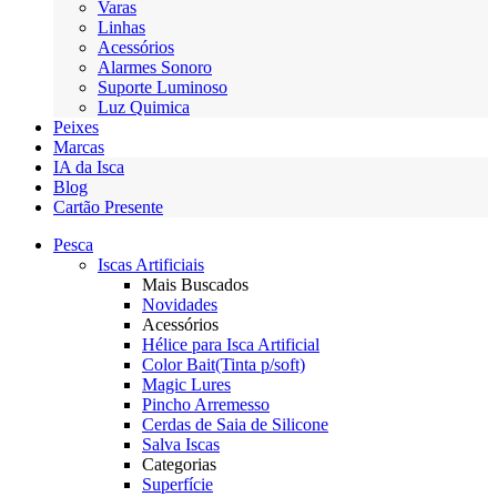
Varas
Linhas
Acessórios
Alarmes Sonoro
Suporte Luminoso
Luz Quimica
Peixes
Marcas
IA da Isca
Blog
Cartão Presente
Pesca
Iscas Artificiais
Mais Buscados
Novidades
Acessórios
Hélice para Isca Artificial
Color Bait(Tinta p/soft)
Magic Lures
Pincho Arremesso
Cerdas de Saia de Silicone
Salva Iscas
Categorias
Superfície