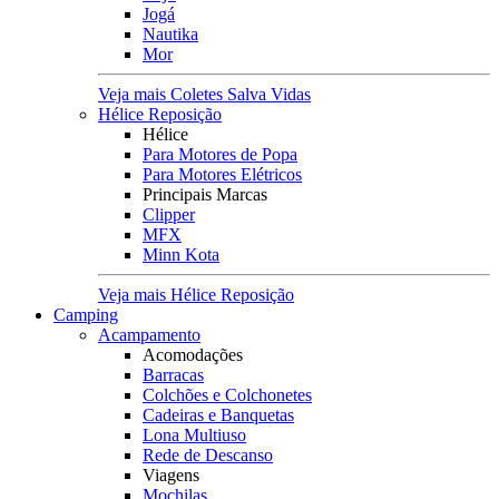
Jogá
Nautika
Mor
Veja mais Coletes Salva Vidas
Hélice Reposição
Hélice
Para Motores de Popa
Para Motores Elétricos
Principais Marcas
Clipper
MFX
Minn Kota
Veja mais Hélice Reposição
Camping
Acampamento
Acomodações
Barracas
Colchões e Colchonetes
Cadeiras e Banquetas
Lona Multiuso
Rede de Descanso
Viagens
Mochilas