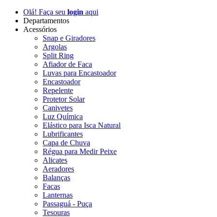
Olá! Faça seu
login
aqui
Departamentos
Acessórios
Snap e Giradores
Argolas
Split Ring
Afiador de Faca
Luvas para Encastoador
Encastoador
Repelente
Protetor Solar
Canivetes
Luz Química
Elástico para Isca Natural
Lubrificantes
Capa de Chuva
Régua para Medir Peixe
Alicates
Aeradores
Balanças
Facas
Lanternas
Passaguá - Puça
Tesouras