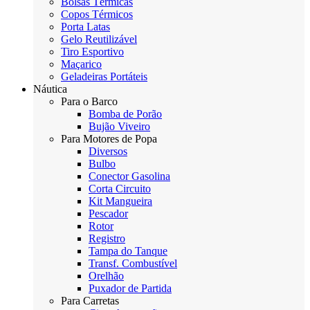
Bolsas Térmicas
Copos Térmicos
Porta Latas
Gelo Reutilizável
Tiro Esportivo
Maçarico
Geladeiras Portáteis
Náutica
Para o Barco
Bomba de Porão
Bujão Viveiro
Para Motores de Popa
Diversos
Bulbo
Conector Gasolina
Corta Circuito
Kit Mangueira
Pescador
Rotor
Registro
Tampa do Tanque
Transf. Combustível
Orelhão
Puxador de Partida
Para Carretas