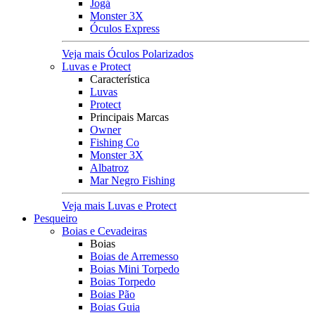
Jogá
Monster 3X
Óculos Express
Veja mais Óculos Polarizados
Luvas e Protect
Característica
Luvas
Protect
Principais Marcas
Owner
Fishing Co
Monster 3X
Albatroz
Mar Negro Fishing
Veja mais Luvas e Protect
Pesqueiro
Boias e Cevadeiras
Boias
Boias de Arremesso
Boias Mini Torpedo
Boias Torpedo
Boias Pão
Boias Guia