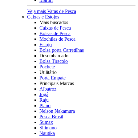
Maruri
Veja mais Varas de Pesca
Caixas e Estojos
Mais buscados
Caixas de Pesca
Bolsas de Pesca
Mochilas de Pesca
Estojo
Bolsa porta Carretilhas
Desembarcado
Bolsa Tiracolo
Pochete
Utilitário
Porta Empate
Principais Marcas
Albatroz
Jogá
Raju
Plano
Nelson Nakamura
Pesca Brasil
Sumax
Shimano
Nautika