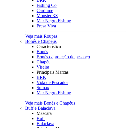
BRK
Fishing Co
Cardume
Monster 3X
Mar Negro Fishing
Presa Viva
Veja mais Roupas
Bonés e Chapéus
Característica
Bonés
Bonés c/ proteção de pescoço
Chapéu
Viseira
Principais Marcas
BRK
Vida de Pescador
Sumax
Mar Negro Fishing
Veja mais Bonés e Chapéus
Buff e Balaclava
Máscara
Buff
Balaclava