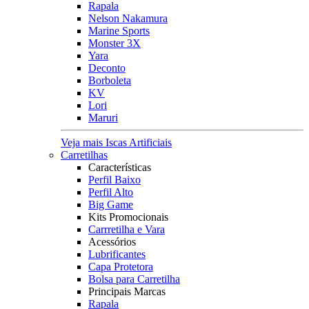
Rapala
Nelson Nakamura
Marine Sports
Monster 3X
Yara
Deconto
Borboleta
KV
Lori
Maruri
Veja mais Iscas Artificiais
Carretilhas
Características
Perfil Baixo
Perfil Alto
Big Game
Kits Promocionais
Carrretilha e Vara
Acessórios
Lubrificantes
Capa Protetora
Bolsa para Carretilha
Principais Marcas
Rapala