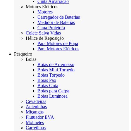
Cinta Amarração
Motores Elétricos
Motores
Carregador de Baterias
Medidor de Baterias
Capa Protetora
Colete Salva Vidas
Hélice de Reposição
Para Motores de Popa
Para Motores Elétricos
Pesqueiro
Boias
Boias de Arremesso
Boias Mini Torpedo
Boias Torpedo
Boias Pão
Boias Guia
Boias para Carpa
Boias Luminosa
Cevadeiras
Anteninhas
Miçangas
Flutuador EVA
Molinetes
Carretilhas