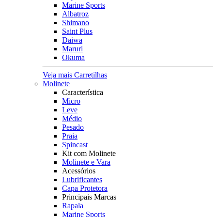
Marine Sports
Albatroz
Shimano
Saint Plus
Daiwa
Maruri
Okuma
Veja mais Carretilhas
Molinete
Característica
Micro
Leve
Médio
Pesado
Praia
Spincast
Kit com Molinete
Molinete e Vara
Acessórios
Lubrificantes
Capa Protetora
Principais Marcas
Rapala
Marine Sports