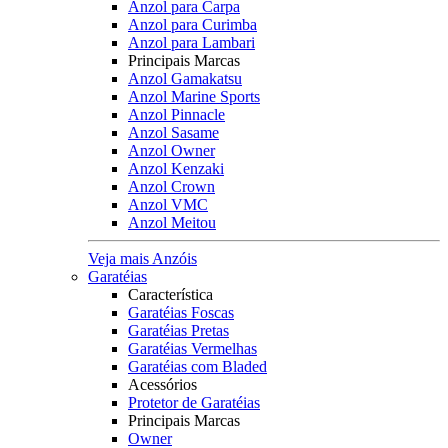
Anzol para Carpa
Anzol para Curimba
Anzol para Lambari
Principais Marcas
Anzol Gamakatsu
Anzol Marine Sports
Anzol Pinnacle
Anzol Sasame
Anzol Owner
Anzol Kenzaki
Anzol Crown
Anzol VMC
Anzol Meitou
Veja mais Anzóis
Garatéias
Característica
Garatéias Foscas
Garatéias Pretas
Garatéias Vermelhas
Garatéias com Bladed
Acessórios
Protetor de Garatéias
Principais Marcas
Owner