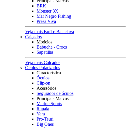
Principais Marcas
BRK
Monster 3X
Mar Negro Fishing
Presa Viva
Veja mais Buff e Balaclava
Calçados
Modelos
Babuche - Crocs
Sapatilha
Veja mais Calçados
Óculos Polarizados
Característica
Óculos
Clip-on
Acessórios
Segurador de óculos
Principais Marcas
Marine Sports
Rapala
Yara
Pro-Tsuri
Big Ones