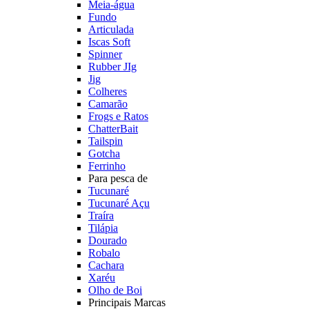
Meia-água
Fundo
Articulada
Iscas Soft
Spinner
Rubber JIg
Jig
Colheres
Camarão
Frogs e Ratos
ChatterBait
Tailspin
Gotcha
Ferrinho
Para pesca de
Tucunaré
Tucunaré Açu
Traíra
Tilápia
Dourado
Robalo
Cachara
Xaréu
Olho de Boi
Principais Marcas