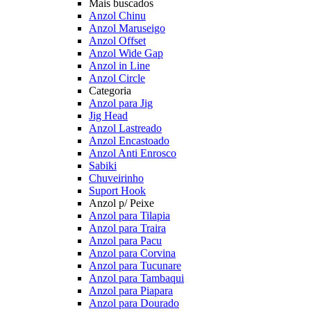
Mais buscados
Anzol Chinu
Anzol Maruseigo
Anzol Offset
Anzol Wide Gap
Anzol in Line
Anzol Circle
Categoria
Anzol para Jig
Jig Head
Anzol Lastreado
Anzol Encastoado
Anzol Anti Enrosco
Sabiki
Chuveirinho
Suport Hook
Anzol p/ Peixe
Anzol para Tilapia
Anzol para Traira
Anzol para Pacu
Anzol para Corvina
Anzol para Tucunare
Anzol para Tambaqui
Anzol para Piapara
Anzol para Dourado