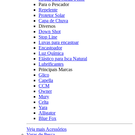
Para o Pescador
Repelente
Protetor Solar
Capa de Chuva
Diversos
Down Shot
Stop Line
Luvas para encastoar
Encastoador
Luz Química
Elástico para Isca Natural
Lubrificantes
Principais Marcas
Glico
Capella
CCM
Owner
Mury
Celta
Yara
Alligator
Blue Fox
Veja mais Acessórios
Varas de Pesca