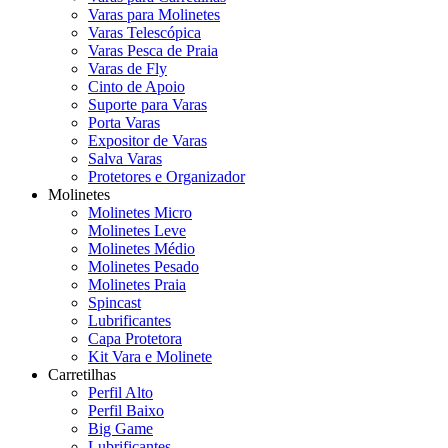
Varas para Molinetes
Varas Telescópica
Varas Pesca de Praia
Varas de Fly
Cinto de Apoio
Suporte para Varas
Porta Varas
Expositor de Varas
Salva Varas
Protetores e Organizador
Molinetes
Molinetes Micro
Molinetes Leve
Molinetes Médio
Molinetes Pesado
Molinetes Praia
Spincast
Lubrificantes
Capa Protetora
Kit Vara e Molinete
Carretilhas
Perfil Alto
Perfil Baixo
Big Game
Lubrificantes