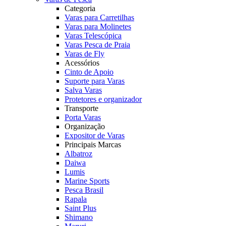
Categoria
Varas para Carretilhas
Varas para Molinetes
Varas Telescópica
Varas Pesca de Praia
Varas de Fly
Acessórios
Cinto de Apoio
Suporte para Varas
Salva Varas
Protetores e organizador
Transporte
Porta Varas
Organização
Expositor de Varas
Principais Marcas
Albatroz
Daiwa
Lumis
Marine Sports
Pesca Brasil
Rapala
Saint Plus
Shimano