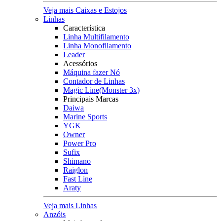
Veja mais Caixas e Estojos
Linhas
Característica
Linha Multifilamento
Linha Monofilamento
Leader
Acessórios
Máquina fazer Nó
Contador de Linhas
Magic Line(Monster 3x)
Principais Marcas
Daiwa
Marine Sports
YGK
Owner
Power Pro
Sufix
Shimano
Raiglon
Fast Line
Araty
Veja mais Linhas
Anzóis