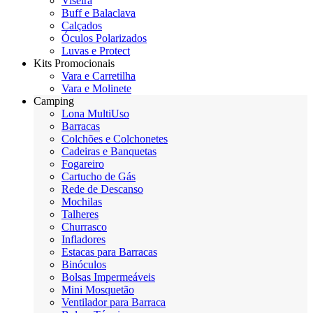
Viseira
Buff e Balaclava
Calçados
Óculos Polarizados
Luvas e Protect
Kits Promocionais
Vara e Carretilha
Vara e Molinete
Camping
Lona MultiUso
Barracas
Colchões e Colchonetes
Cadeiras e Banquetas
Fogareiro
Cartucho de Gás
Rede de Descanso
Mochilas
Talheres
Churrasco
Infladores
Estacas para Barracas
Binóculos
Bolsas Impermeáveis
Mini Mosquetão
Ventilador para Barraca