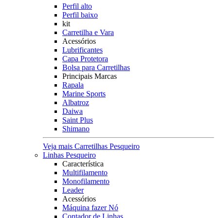
Perfil alto
Perfil baixo
kit
Carretilha e Vara
Acessórios
Lubrificantes
Capa Protetora
Bolsa para Carretilhas
Principais Marcas
Rapala
Marine Sports
Albatroz
Daiwa
Saint Plus
Shimano
Veja mais Carretilhas Pesqueiro
Linhas Pesqueiro
Característica
Multifilamento
Monofilamento
Leader
Acessórios
Máquina fazer Nó
Contador de Linhas