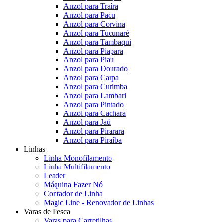
Anzol para Traíra
Anzol para Pacu
Anzol para Corvina
Anzol para Tucunaré
Anzol para Tambaqui
Anzol para Piapara
Anzol para Piau
Anzol para Dourado
Anzol para Carpa
Anzol para Curimba
Anzol para Lambari
Anzol para Pintado
Anzol para Cachara
Anzol para Jaú
Anzol para Pirarara
Anzol para Piraíba
Linhas
Linha Monofilamento
Linha Multifilamento
Leader
Máquina Fazer Nó
Contador de Linha
Magic Line - Renovador de Linhas
Varas de Pesca
Varas para Carretilhas