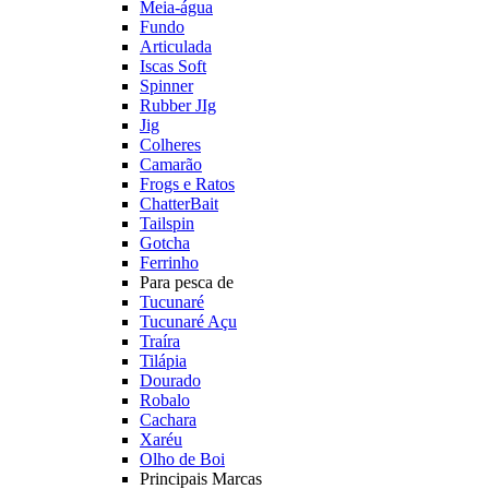
Meia-água
Fundo
Articulada
Iscas Soft
Spinner
Rubber JIg
Jig
Colheres
Camarão
Frogs e Ratos
ChatterBait
Tailspin
Gotcha
Ferrinho
Para pesca de
Tucunaré
Tucunaré Açu
Traíra
Tilápia
Dourado
Robalo
Cachara
Xaréu
Olho de Boi
Principais Marcas