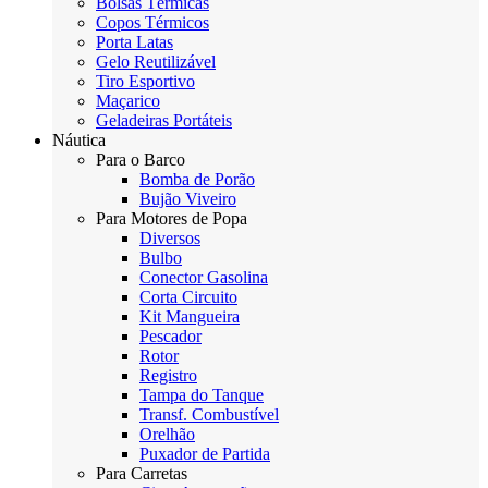
Bolsas Térmicas
Copos Térmicos
Porta Latas
Gelo Reutilizável
Tiro Esportivo
Maçarico
Geladeiras Portáteis
Náutica
Para o Barco
Bomba de Porão
Bujão Viveiro
Para Motores de Popa
Diversos
Bulbo
Conector Gasolina
Corta Circuito
Kit Mangueira
Pescador
Rotor
Registro
Tampa do Tanque
Transf. Combustível
Orelhão
Puxador de Partida
Para Carretas