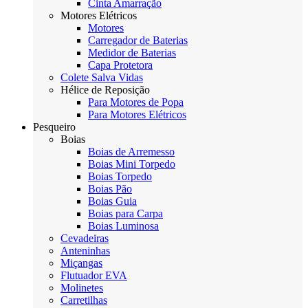
Cinta Amarração
Motores Elétricos
Motores
Carregador de Baterias
Medidor de Baterias
Capa Protetora
Colete Salva Vidas
Hélice de Reposição
Para Motores de Popa
Para Motores Elétricos
Pesqueiro
Boias
Boias de Arremesso
Boias Mini Torpedo
Boias Torpedo
Boias Pão
Boias Guia
Boias para Carpa
Boias Luminosa
Cevadeiras
Anteninhas
Miçangas
Flutuador EVA
Molinetes
Carretilhas