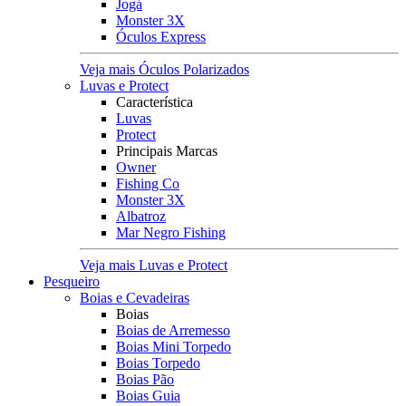
Jogá
Monster 3X
Óculos Express
Veja mais Óculos Polarizados
Luvas e Protect
Característica
Luvas
Protect
Principais Marcas
Owner
Fishing Co
Monster 3X
Albatroz
Mar Negro Fishing
Veja mais Luvas e Protect
Pesqueiro
Boias e Cevadeiras
Boias
Boias de Arremesso
Boias Mini Torpedo
Boias Torpedo
Boias Pão
Boias Guia