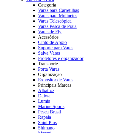
Categoria
Varas para Carretilhas
Varas para Molinetes
Varas Telescópica
Varas Pesca de Praia
Varas de Fly
Acessórios
Cinto de Apoio
Suporte para Varas
Salva Varas
Protetores e organizador
Transporte
Porta Varas
Organização
Expositor de Varas
Principais Marcas
Albatroz
Daiwa
Lumis
Marine Sports
Pesca Brasil
Rapala
Saint Plus
Shimano