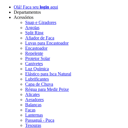
Olá! Faça seu
login
aqui
Departamentos
Acessórios
Snap e Giradores
Argolas
Split Ring
Afiador de Faca
Luvas para Encastoador
Encastoador
Repelente
Protetor Solar
Canivetes
Luz Química
Elástico para Isca Natural
Lubrificantes
Capa de Chuva
Régua para Medir Peixe
Alicates
Aeradores
Balanças
Facas
Lanternas
Passaguá - Puça
Tesouras