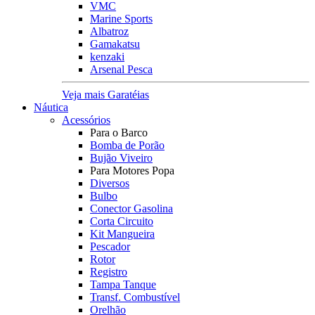
VMC
Marine Sports
Albatroz
Gamakatsu
kenzaki
Arsenal Pesca
Veja mais Garatéias
Náutica
Acessórios
Para o Barco
Bomba de Porão
Bujão Viveiro
Para Motores Popa
Diversos
Bulbo
Conector Gasolina
Corta Circuito
Kit Mangueira
Pescador
Rotor
Registro
Tampa Tanque
Transf. Combustível
Orelhão