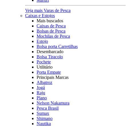
Maruri
Veja mais Varas de Pesca
Caixas e Estojos
Mais buscados
Caixas de Pesca
Bolsas de Pesca
Mochilas de Pesca
Estojo
Bolsa porta Carretilhas
Desembarcado
Bolsa Tiracolo
Pochete
Utilitário
Porta Empate
Principais Marcas
Albatroz
Jogá
Raju
Plano
Nelson Nakamura
Pesca Brasil
Sumax
Shimano
Nautika