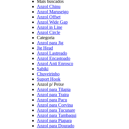
Mais buscados
Anzol Chinu
Anzol Maruseigo
Anzol Offset
Anzol Wide Gap
Anzol in Line
Anzol Circle
Categoria
Anzol para Jig
Jig Head
Anzol Lastreado
Anzol Encastoado
Anzol Anti Enrosco
Sabiki
Chuveirinho
Suport Hook
Anzol p/ Peixe
Anzol para Tilapia
Anzol para Traira
Anzol para Pacu
Anzol para Corvina
Anzol para Tucunare
Anzol para Tambaqui
Anzol para Piapara
Anzol para Dourado