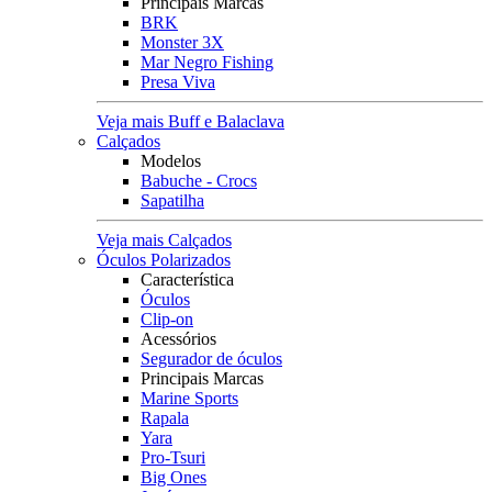
Principais Marcas
BRK
Monster 3X
Mar Negro Fishing
Presa Viva
Veja mais Buff e Balaclava
Calçados
Modelos
Babuche - Crocs
Sapatilha
Veja mais Calçados
Óculos Polarizados
Característica
Óculos
Clip-on
Acessórios
Segurador de óculos
Principais Marcas
Marine Sports
Rapala
Yara
Pro-Tsuri
Big Ones