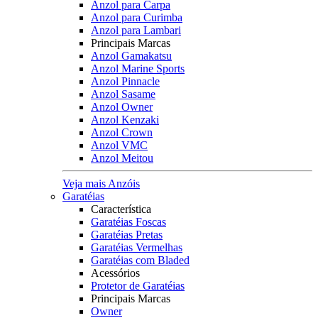
Anzol para Carpa
Anzol para Curimba
Anzol para Lambari
Principais Marcas
Anzol Gamakatsu
Anzol Marine Sports
Anzol Pinnacle
Anzol Sasame
Anzol Owner
Anzol Kenzaki
Anzol Crown
Anzol VMC
Anzol Meitou
Veja mais Anzóis
Garatéias
Característica
Garatéias Foscas
Garatéias Pretas
Garatéias Vermelhas
Garatéias com Bladed
Acessórios
Protetor de Garatéias
Principais Marcas
Owner