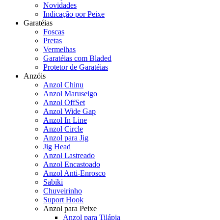
Novidades
Indicação por Peixe
Garatéias
Foscas
Pretas
Vermelhas
Garatéias com Bladed
Protetor de Garatéias
Anzóis
Anzol Chinu
Anzol Maruseigo
Anzol OffSet
Anzol Wide Gap
Anzol In Line
Anzol Circle
Anzol para Jig
Jig Head
Anzol Lastreado
Anzol Encastoado
Anzol Anti-Enrosco
Sabiki
Chuveirinho
Suport Hook
Anzol para Peixe
Anzol para Tilápia