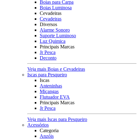
Boias para Carpa
Boias Luminosa
Cevadeiras
Cevadeiras
Diversos
Alarme Sonoro
Suporte Luminoso
Luz Quimica
Principais Marcas
Jr Pesca
Deconto
Veja mais Boias e Cevadeiras
Iscas para Pesqueiro
Iscas
Anteninhas
Miçangas
Flutuador EVA
Principais Marcas
Jr Pesca
Veja mais Iscas para Pesqueiro
Acessórios
Categoria
Anzóis