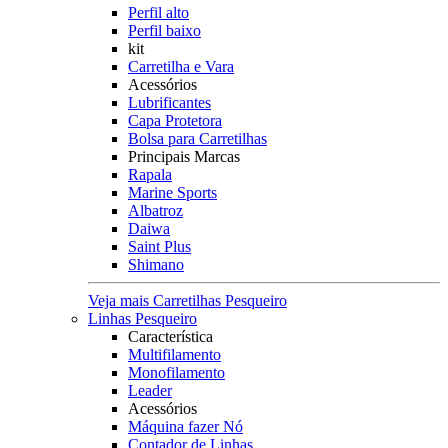
Perfil alto
Perfil baixo
kit
Carretilha e Vara
Acessórios
Lubrificantes
Capa Protetora
Bolsa para Carretilhas
Principais Marcas
Rapala
Marine Sports
Albatroz
Daiwa
Saint Plus
Shimano
Veja mais Carretilhas Pesqueiro
Linhas Pesqueiro
Característica
Multifilamento
Monofilamento
Leader
Acessórios
Máquina fazer Nó
Contador de Linhas