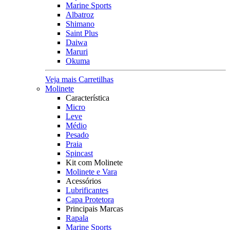
Marine Sports
Albatroz
Shimano
Saint Plus
Daiwa
Maruri
Okuma
Veja mais Carretilhas
Molinete
Característica
Micro
Leve
Médio
Pesado
Praia
Spincast
Kit com Molinete
Molinete e Vara
Acessórios
Lubrificantes
Capa Protetora
Principais Marcas
Rapala
Marine Sports