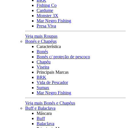
BRK
Fishing Co
Cardume
Monster 3X
Mar Negro Fishing
Presa Viva
Veja mais Roupas
Bonés e Chapéus
Característica
Bonés
Bonés c/ proteção de pescoço
Chapéu
Viseira
Principais Marcas
BRK
Vida de Pescador
Sumax
Mar Negro Fishing
Veja mais Bonés e Chapéus
Buff e Balaclava
Máscara
Buff
Balaclava