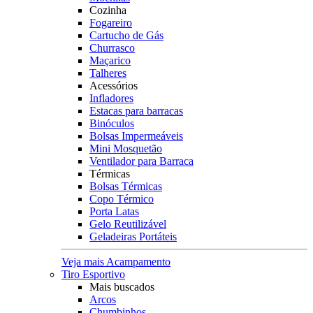
Cozinha
Fogareiro
Cartucho de Gás
Churrasco
Maçarico
Talheres
Acessórios
Infladores
Estacas para barracas
Binóculos
Bolsas Impermeáveis
Mini Mosquetão
Ventilador para Barraca
Térmicas
Bolsas Térmicas
Copo Térmico
Porta Latas
Gelo Reutilizável
Geladeiras Portáteis
Veja mais Acampamento
Tiro Esportivo
Mais buscados
Arcos
Chumbinhos