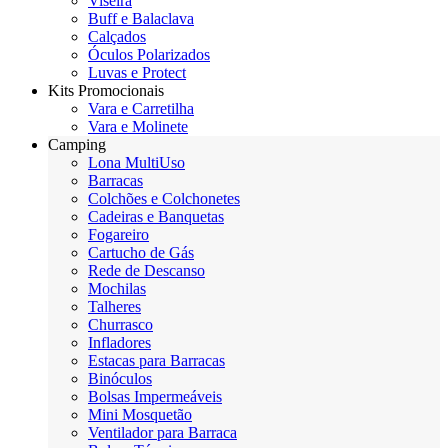
Viseira
Buff e Balaclava
Calçados
Óculos Polarizados
Luvas e Protect
Kits Promocionais
Vara e Carretilha
Vara e Molinete
Camping
Lona MultiUso
Barracas
Colchões e Colchonetes
Cadeiras e Banquetas
Fogareiro
Cartucho de Gás
Rede de Descanso
Mochilas
Talheres
Churrasco
Infladores
Estacas para Barracas
Binóculos
Bolsas Impermeáveis
Mini Mosquetão
Ventilador para Barraca