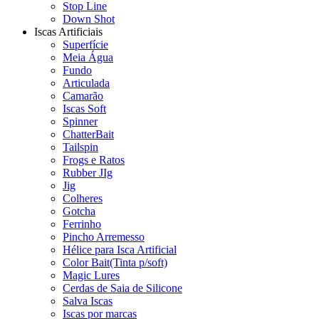
Stop Line
Down Shot
Iscas Artificiais
Superfície
Meia Água
Fundo
Articulada
Camarão
Iscas Soft
Spinner
ChatterBait
Tailspin
Frogs e Ratos
Rubber JIg
Jig
Colheres
Gotcha
Ferrinho
Pincho Arremesso
Hélice para Isca Artificial
Color Bait(Tinta p/soft)
Magic Lures
Cerdas de Saia de Silicone
Salva Iscas
Iscas por marcas