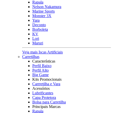
Rapala
Nelson Nakamura
Marine Sports
Monster 3X
Yara
Deconto
Borboleta
KV
Lori
Maruri
Veja mais Iscas Artificiais
Carretilhas
Características
Perfil Baixo
Perfil Alto
Big Game
Kits Promocionais
Carrretilha e Vara
Acessórios
Lubrificantes
Capa Protetora
Bolsa para Carretilha
Principais Marcas
Rapala