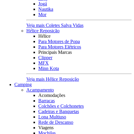
Jogá
Nautika
Mor
Veja mais Coletes Salva Vidas
Hélice Reposição
Hélice
Para Motores de Popa
Para Motores Elétricos
Principais Marcas
Clipper
MFX
Minn Kota
Veja mais Hélice Reposição
Camping
Acampamento
Acomodações
Barracas
Colchões e Colchonetes
Cadeiras e Banquetas
Lona Multiuso
Rede de Descanso
Viagens
Mochilas