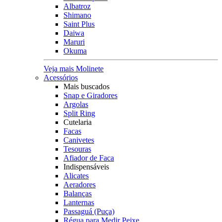
Albatroz
Shimano
Saint Plus
Daiwa
Maruri
Okuma
Veja mais Molinete
Acessórios
Mais buscados
Snap e Giradores
Argolas
Split Ring
Cutelaria
Facas
Canivetes
Tesouras
Afiador de Faca
Indispensáveis
Alicates
Aeradores
Balanças
Lanternas
Passaguá (Puça)
Régua para Medir Peixe