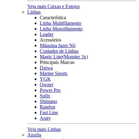
Veja mais Caixas e Estojos
Linhas
Característica
Linha Multifilamento
Linha Monofilamento
Leader
Acessórios
Máquina fazer Nó
Contador de Linhas
Magic Line(Monster 3x)
Principais Marcas
Daiwa
Marine Sports
YGK
Owner
Power Pro
Sufix
Shimano
Raiglon
Fast Line
Araty
Veja mais Linhas
Anzóis