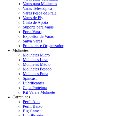
Varas para Molinetes
Varas Telescópica
Varas Pesca de Praia
Varas de Fly
Cinto de Apoio
Suporte para Varas
Porta Varas
Expositor de Varas
Salva Varas
Protetores e Organizador
Molinetes
Molinetes Micro
Molinetes Leve
Molinetes Médio
Molinetes Pesado
Molinetes Praia
Spincast
Lubrificantes
Capa Protetora
Kit Vara e Molinete
Carretilhas
Perfil Alto
Perfil Baixo
Big Game
Lubrificantes