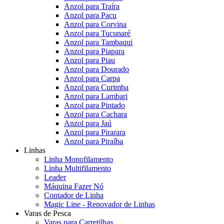
Anzol para Traíra
Anzol para Pacu
Anzol para Corvina
Anzol para Tucunaré
Anzol para Tambaqui
Anzol para Piapara
Anzol para Piau
Anzol para Dourado
Anzol para Carpa
Anzol para Curimba
Anzol para Lambari
Anzol para Pintado
Anzol para Cachara
Anzol para Jaú
Anzol para Pirarara
Anzol para Piraíba
Linhas
Linha Monofilamento
Linha Multifilamento
Leader
Máquina Fazer Nó
Contador de Linha
Magic Line - Renovador de Linhas
Varas de Pesca
Varas para Carretilhas