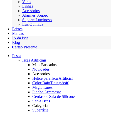
Varas
Linhas
Acessórios
Alarmes Sonoro
Suporte Luminoso
Luz Quimica
Peixes
Marcas
IA da Isca
Blog
Cartão Presente
Pesca
Iscas Artificiais
Mais Buscados
Novidades
Acessórios
Hélice para Isca Artificial
Color Bait(Tinta p/soft)
Magic Lures
Pincho Arremesso
Cerdas de Saia de Silicone
Salva Iscas
Categorias
Superfície