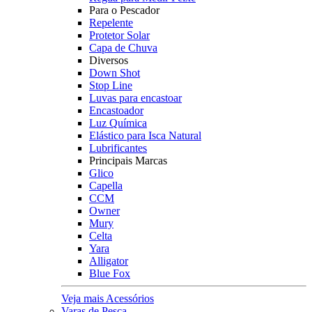
Para o Pescador
Repelente
Protetor Solar
Capa de Chuva
Diversos
Down Shot
Stop Line
Luvas para encastoar
Encastoador
Luz Química
Elástico para Isca Natural
Lubrificantes
Principais Marcas
Glico
Capella
CCM
Owner
Mury
Celta
Yara
Alligator
Blue Fox
Veja mais Acessórios
Varas de Pesca