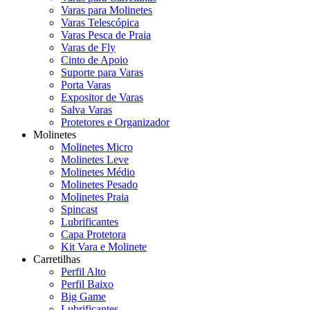
Varas para Molinetes
Varas Telescópica
Varas Pesca de Praia
Varas de Fly
Cinto de Apoio
Suporte para Varas
Porta Varas
Expositor de Varas
Salva Varas
Protetores e Organizador
Molinetes
Molinetes Micro
Molinetes Leve
Molinetes Médio
Molinetes Pesado
Molinetes Praia
Spincast
Lubrificantes
Capa Protetora
Kit Vara e Molinete
Carretilhas
Perfil Alto
Perfil Baixo
Big Game
Lubrificantes