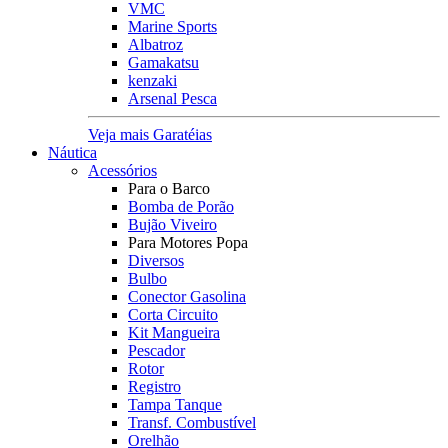
VMC
Marine Sports
Albatroz
Gamakatsu
kenzaki
Arsenal Pesca
Veja mais Garatéias
Náutica
Acessórios
Para o Barco
Bomba de Porão
Bujão Viveiro
Para Motores Popa
Diversos
Bulbo
Conector Gasolina
Corta Circuito
Kit Mangueira
Pescador
Rotor
Registro
Tampa Tanque
Transf. Combustível
Orelhão