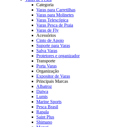
Categoria
Varas para Carretilhas
Varas para Molinetes
Varas Telescópica
Varas Pesca de Praia
Varas de Fly
Acessórios
Cinto de Apoio
Suporte para Varas
Salva Varas
Protetores e organizador
Transporte
Porta Varas
Organização
Expositor de Varas
Principais Marcas
Albatroz
Daiwa
Lumis
Marine Sports
Pesca Brasil
Rapala
Saint Plus
Shimano