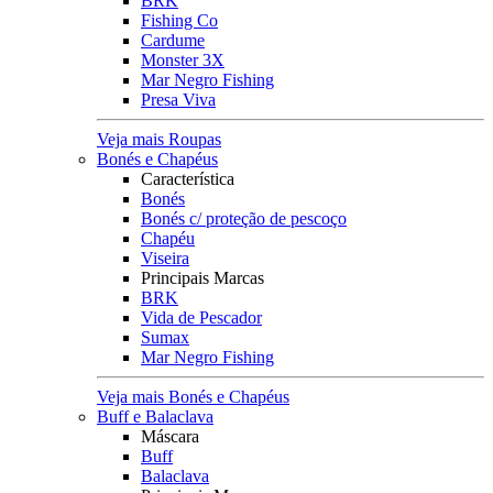
BRK
Fishing Co
Cardume
Monster 3X
Mar Negro Fishing
Presa Viva
Veja mais Roupas
Bonés e Chapéus
Característica
Bonés
Bonés c/ proteção de pescoço
Chapéu
Viseira
Principais Marcas
BRK
Vida de Pescador
Sumax
Mar Negro Fishing
Veja mais Bonés e Chapéus
Buff e Balaclava
Máscara
Buff
Balaclava