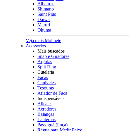
Albatroz
Shimano
Saint Plus
Daiwa
Maruri
Okuma
Veja mais Molinete
Acessórios
Mais buscados
Snap e Giradores
Argolas
Split Ring
Cutelaria
Facas
Canivetes
Tesouras
Afiador de Faca
Indispensáveis
Alicates
Aeradores
Balanças
Lanternas
Passaguá (Puça)
Régua para Medir Peixe