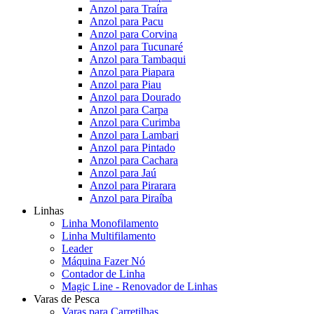
Anzol para Traíra
Anzol para Pacu
Anzol para Corvina
Anzol para Tucunaré
Anzol para Tambaqui
Anzol para Piapara
Anzol para Piau
Anzol para Dourado
Anzol para Carpa
Anzol para Curimba
Anzol para Lambari
Anzol para Pintado
Anzol para Cachara
Anzol para Jaú
Anzol para Pirarara
Anzol para Piraíba
Linhas
Linha Monofilamento
Linha Multifilamento
Leader
Máquina Fazer Nó
Contador de Linha
Magic Line - Renovador de Linhas
Varas de Pesca
Varas para Carretilhas