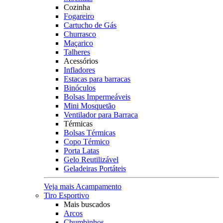
Cozinha
Fogareiro
Cartucho de Gás
Churrasco
Maçarico
Talheres
Acessórios
Infladores
Estacas para barracas
Binóculos
Bolsas Impermeáveis
Mini Mosquetão
Ventilador para Barraca
Térmicas
Bolsas Térmicas
Copo Térmico
Porta Latas
Gelo Reutilizável
Geladeiras Portáteis
Veja mais Acampamento
Tiro Esportivo
Mais buscados
Arcos
Chumbinhos