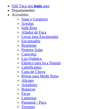
Olá! Faça seu
login
aqui
Departamentos
Acessórios
Snap e Giradores
Argolas
Split Ring
Afiador de Faca
Luvas para Encastoador
Encastoador
Repelente
Protetor Solar
Canivetes
Luz Química
Elástico para Isca Natural
Lubrificantes
Capa de Chuva
Régua para Medir Peixe
Alicates
Aeradores
Balanças
Facas
Lanternas
Passaguá - Puça
Tesouras