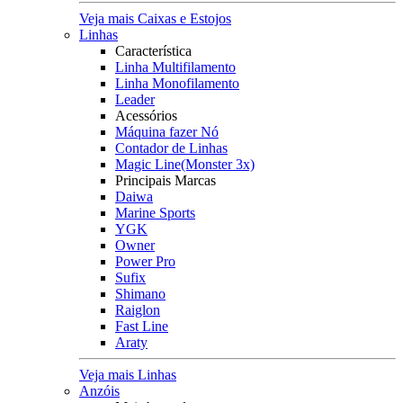
Veja mais Caixas e Estojos
Linhas
Característica
Linha Multifilamento
Linha Monofilamento
Leader
Acessórios
Máquina fazer Nó
Contador de Linhas
Magic Line(Monster 3x)
Principais Marcas
Daiwa
Marine Sports
YGK
Owner
Power Pro
Sufix
Shimano
Raiglon
Fast Line
Araty
Veja mais Linhas
Anzóis