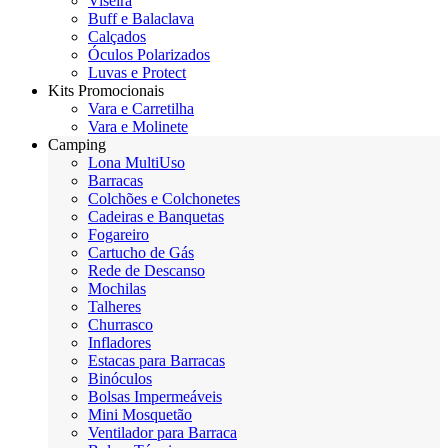
Viseira
Buff e Balaclava
Calçados
Óculos Polarizados
Luvas e Protect
Kits Promocionais
Vara e Carretilha
Vara e Molinete
Camping
Lona MultiUso
Barracas
Colchões e Colchonetes
Cadeiras e Banquetas
Fogareiro
Cartucho de Gás
Rede de Descanso
Mochilas
Talheres
Churrasco
Infladores
Estacas para Barracas
Binóculos
Bolsas Impermeáveis
Mini Mosquetão
Ventilador para Barraca