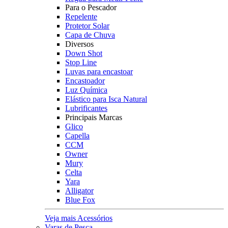
Para o Pescador
Repelente
Protetor Solar
Capa de Chuva
Diversos
Down Shot
Stop Line
Luvas para encastoar
Encastoador
Luz Química
Elástico para Isca Natural
Lubrificantes
Principais Marcas
Glico
Capella
CCM
Owner
Mury
Celta
Yara
Alligator
Blue Fox
Veja mais Acessórios
Varas de Pesca