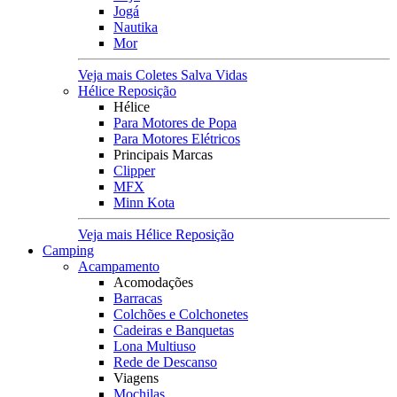
Jogá
Nautika
Mor
Veja mais Coletes Salva Vidas
Hélice Reposição
Hélice
Para Motores de Popa
Para Motores Elétricos
Principais Marcas
Clipper
MFX
Minn Kota
Veja mais Hélice Reposição
Camping
Acampamento
Acomodações
Barracas
Colchões e Colchonetes
Cadeiras e Banquetas
Lona Multiuso
Rede de Descanso
Viagens
Mochilas