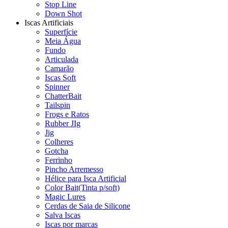
Stop Line
Down Shot
Iscas Artificiais
Superfície
Meia Água
Fundo
Articulada
Camarão
Iscas Soft
Spinner
ChatterBait
Tailspin
Frogs e Ratos
Rubber JIg
Jig
Colheres
Gotcha
Ferrinho
Pincho Arremesso
Hélice para Isca Artificial
Color Bait(Tinta p/soft)
Magic Lures
Cerdas de Saia de Silicone
Salva Iscas
Iscas por marcas