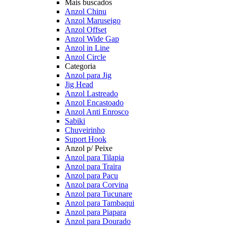
Mais buscados
Anzol Chinu
Anzol Maruseigo
Anzol Offset
Anzol Wide Gap
Anzol in Line
Anzol Circle
Categoria
Anzol para Jig
Jig Head
Anzol Lastreado
Anzol Encastoado
Anzol Anti Enrosco
Sabiki
Chuveirinho
Suport Hook
Anzol p/ Peixe
Anzol para Tilapia
Anzol para Traira
Anzol para Pacu
Anzol para Corvina
Anzol para Tucunare
Anzol para Tambaqui
Anzol para Piapara
Anzol para Dourado