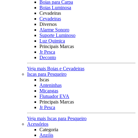
Boias para Carpa
Boias Luminosa
Cevadeiras
Cevadeiras
Diversos
Alarme Sonoro
Suporte Luminoso
Luz Quimica
Principais Marcas
Jr Pesca
Deconto
Veja mais Boias e Cevadeiras
Iscas para Pesqueiro
Iscas
Anteninhas
Miçangas
Flutuador EVA
Principais Marcas
Jr Pesca
Veja mais Iscas para Pesqueiro
Acessórios
Categoria
Anzóis