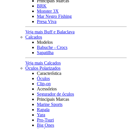
Principais Marcas
BRK
Monster 3X
Mar Negro Fishing
Presa Viva
Veja mais Buff e Balaclava
Calçados
Modelos
Babuche - Crocs
Sapatilha
Veja mais Calçados
Óculos Polarizados
Característica
Óculos
Clip-on
Acessórios
Segurador de óculos
Principais Marcas
Marine Sports
Rapala
Yara
Pro-Tsuri
Big Ones