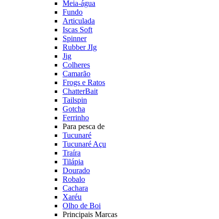
Meia-água
Fundo
Articulada
Iscas Soft
Spinner
Rubber JIg
Jig
Colheres
Camarão
Frogs e Ratos
ChatterBait
Tailspin
Gotcha
Ferrinho
Para pesca de
Tucunaré
Tucunaré Açu
Traíra
Tilápia
Dourado
Robalo
Cachara
Xaréu
Olho de Boi
Principais Marcas