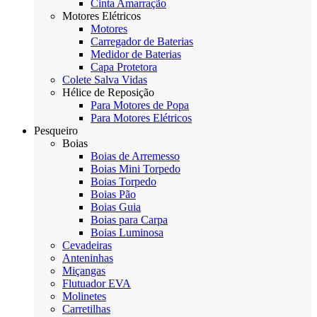
Cinta Amarração
Motores Elétricos
Motores
Carregador de Baterias
Medidor de Baterias
Capa Protetora
Colete Salva Vidas
Hélice de Reposição
Para Motores de Popa
Para Motores Elétricos
Pesqueiro
Boias
Boias de Arremesso
Boias Mini Torpedo
Boias Torpedo
Boias Pão
Boias Guia
Boias para Carpa
Boias Luminosa
Cevadeiras
Anteninhas
Miçangas
Flutuador EVA
Molinetes
Carretilhas