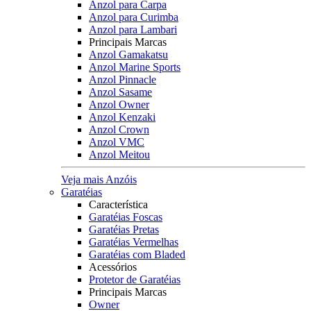
Anzol para Carpa
Anzol para Curimba
Anzol para Lambari
Principais Marcas
Anzol Gamakatsu
Anzol Marine Sports
Anzol Pinnacle
Anzol Sasame
Anzol Owner
Anzol Kenzaki
Anzol Crown
Anzol VMC
Anzol Meitou
Veja mais Anzóis
Garatéias
Característica
Garatéias Foscas
Garatéias Pretas
Garatéias Vermelhas
Garatéias com Bladed
Acessórios
Protetor de Garatéias
Principais Marcas
Owner