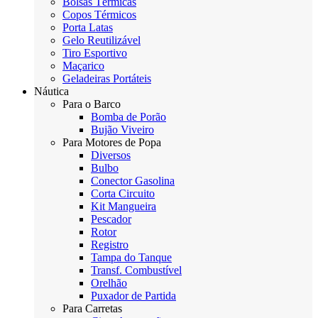
Bolsas Térmicas
Copos Térmicos
Porta Latas
Gelo Reutilizável
Tiro Esportivo
Maçarico
Geladeiras Portáteis
Náutica
Para o Barco
Bomba de Porão
Bujão Viveiro
Para Motores de Popa
Diversos
Bulbo
Conector Gasolina
Corta Circuito
Kit Mangueira
Pescador
Rotor
Registro
Tampa do Tanque
Transf. Combustível
Orelhão
Puxador de Partida
Para Carretas