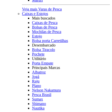
Maruri
Veja mais Varas de Pesca
Caixas e Estojos
Mais buscados
Caixas de Pesca
Bolsas de Pesca
Mochilas de Pesca
Estojo
Bolsa porta Carretilhas
Desembarcado
Bolsa Tiracolo
Pochete
Utilitário
Porta Empate
Principais Marcas
Albatroz
Jogá
Raju
Plano
Nelson Nakamura
Pesca Brasil
Sumax
Shimano
Nautika