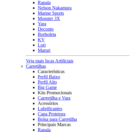
Rapala
Nelson Nakamura
Marine Sports
Monster 3X
Yara
Deconto
Borboleta
KV
Lori
Maruri
Veja mais Iscas Artificiais
Carretilhas
Características
Perfil Baixo
Perfil Alto
Big Game
Kits Promocionais
Carrretilha e Vara
Acessórios
Lubrificantes
Capa Protetora
Bolsa para Carretilha
Principais Marcas
Rapala