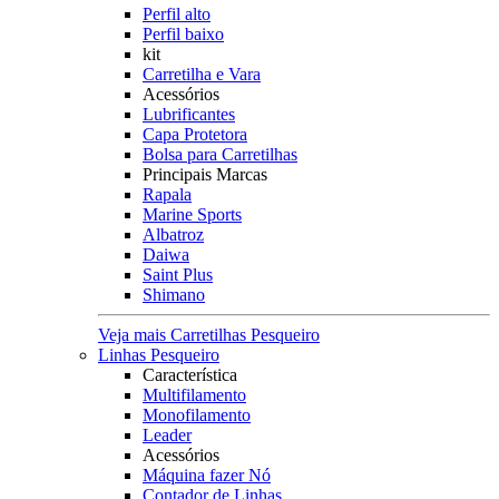
Perfil alto
Perfil baixo
kit
Carretilha e Vara
Acessórios
Lubrificantes
Capa Protetora
Bolsa para Carretilhas
Principais Marcas
Rapala
Marine Sports
Albatroz
Daiwa
Saint Plus
Shimano
Veja mais Carretilhas Pesqueiro
Linhas Pesqueiro
Característica
Multifilamento
Monofilamento
Leader
Acessórios
Máquina fazer Nó
Contador de Linhas