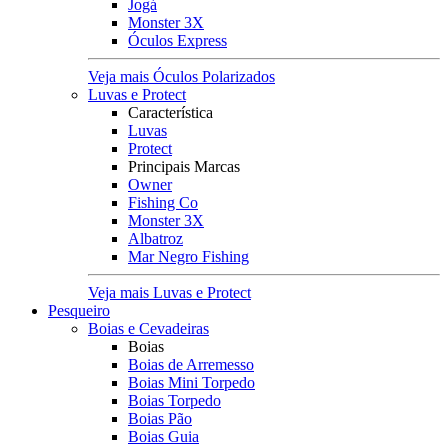
Jogá
Monster 3X
Óculos Express
Veja mais Óculos Polarizados
Luvas e Protect
Característica
Luvas
Protect
Principais Marcas
Owner
Fishing Co
Monster 3X
Albatroz
Mar Negro Fishing
Veja mais Luvas e Protect
Pesqueiro
Boias e Cevadeiras
Boias
Boias de Arremesso
Boias Mini Torpedo
Boias Torpedo
Boias Pão
Boias Guia