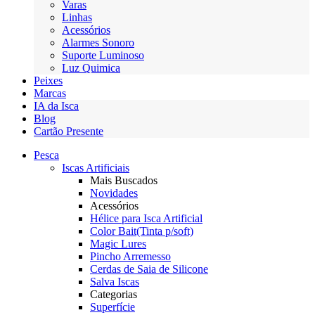
Varas
Linhas
Acessórios
Alarmes Sonoro
Suporte Luminoso
Luz Quimica
Peixes
Marcas
IA da Isca
Blog
Cartão Presente
Pesca
Iscas Artificiais
Mais Buscados
Novidades
Acessórios
Hélice para Isca Artificial
Color Bait(Tinta p/soft)
Magic Lures
Pincho Arremesso
Cerdas de Saia de Silicone
Salva Iscas
Categorias
Superfície