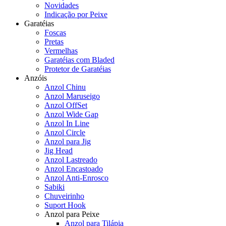
Novidades
Indicação por Peixe
Garatéias
Foscas
Pretas
Vermelhas
Garatéias com Bladed
Protetor de Garatéias
Anzóis
Anzol Chinu
Anzol Maruseigo
Anzol OffSet
Anzol Wide Gap
Anzol In Line
Anzol Circle
Anzol para Jig
Jig Head
Anzol Lastreado
Anzol Encastoado
Anzol Anti-Enrosco
Sabiki
Chuveirinho
Suport Hook
Anzol para Peixe
Anzol para Tilápia