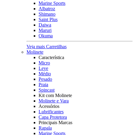
Marine Sports
Albatroz
Shimano
Saint Plus
Daiwa
Maruri
Okuma
Veja mais Carretilhas
Molinete
Característica
Micro
Leve
Médio
Pesado
Praia
Spincast
Kit com Molinete
Molinete e Vara
Acessórios
Lubrificantes
Capa Protetora
Principais Marcas
Rapala
Marine Sports