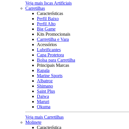
Veja mais Iscas Artificiais
Carretilhas
Características
Perfil Baixo
Perfil Alto
Big Game
Kits Promocionais
Carrretilha e Vara
Acessórios
Lubrificantes
Capa Protetora
Bolsa para Carretilha
Principais Marcas
Rapala
Marine Sports
Albatroz
Shimano
Saint Plus
Daiwa
Maruri
Okuma
Veja mais Carretilhas
Molinete
Característica