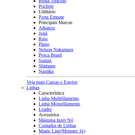
Bolsa Tiracolo
Pochete
Utilitário
Porta Empate
Principais Marcas
Albatroz
Jogá
Raju
Plano
Nelson Nakamura
Pesca Brasil
Sumax
Shimano
Nautika
Veja mais Caixas e Estojos
Linhas
Característica
Linha Multifilamento
Linha Monofilamento
Leader
Acessórios
Máquina fazer Nó
Contador de Linhas
Magic Line(Monster 3x)