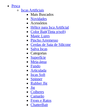
Pesca
Iscas Artificiais
Mais Buscados
Novidades
Acessórios
Hélice para Isca Artificial
Color Bait(Tinta p/soft)
Magic Lures
Pincho Arremesso
Cerdas de Saia de Silicone
Salva Iscas
Categorias
Superfície
Meia-água
Fundo
Articulada
Iscas Soft
Spinner
Rubber JIg
Jig
Colheres
Camarão
Frogs e Ratos
ChatterBait