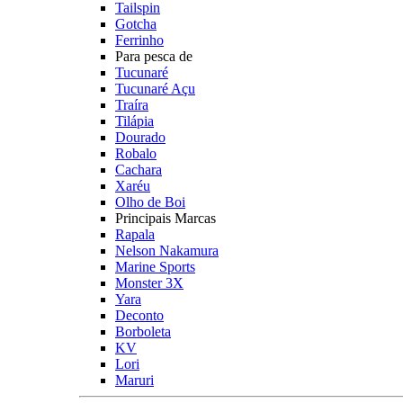
Tailspin
Gotcha
Ferrinho
Para pesca de
Tucunaré
Tucunaré Açu
Traíra
Tilápia
Dourado
Robalo
Cachara
Xaréu
Olho de Boi
Principais Marcas
Rapala
Nelson Nakamura
Marine Sports
Monster 3X
Yara
Deconto
Borboleta
KV
Lori
Maruri