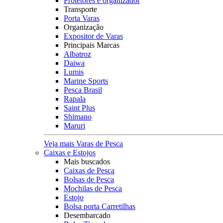
Protetores e organizador
Transporte
Porta Varas
Organização
Expositor de Varas
Principais Marcas
Albatroz
Daiwa
Lumis
Marine Sports
Pesca Brasil
Rapala
Saint Plus
Shimano
Maruri
Veja mais Varas de Pesca
Caixas e Estojos
Mais buscados
Caixas de Pesca
Bolsas de Pesca
Mochilas de Pesca
Estojo
Bolsa porta Carretilhas
Desembarcado