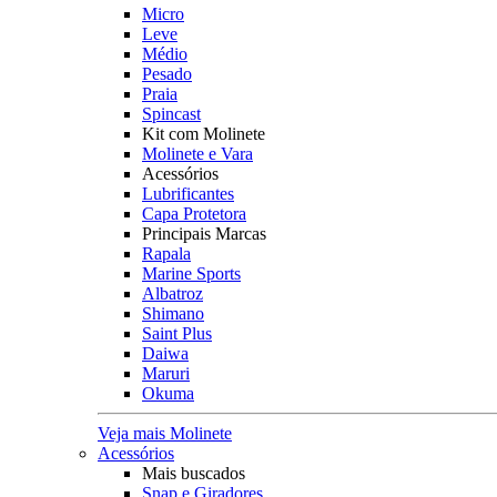
Micro
Leve
Médio
Pesado
Praia
Spincast
Kit com Molinete
Molinete e Vara
Acessórios
Lubrificantes
Capa Protetora
Principais Marcas
Rapala
Marine Sports
Albatroz
Shimano
Saint Plus
Daiwa
Maruri
Okuma
Veja mais Molinete
Acessórios
Mais buscados
Snap e Giradores