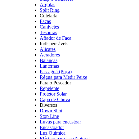
Argolas
Split Ring
Cutelaria
Facas
Canivetes
Tesouras
Afiador de Faca
Indispensáveis
Alicates
Aeradores
Balanças
Lanternas
Passaguá (Puça)
Régua para Medir Peixe
Para o Pescador
Repelente
Protetor Solar
Capa de Chuva
Diversos
Down Shot
Stop Line
Luvas para encastoar
Encastoador
Luz Química
Elástico para Isca Natural