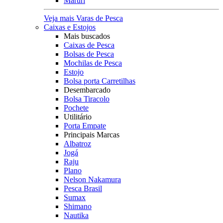
Maruri
Veja mais Varas de Pesca
Caixas e Estojos
Mais buscados
Caixas de Pesca
Bolsas de Pesca
Mochilas de Pesca
Estojo
Bolsa porta Carretilhas
Desembarcado
Bolsa Tiracolo
Pochete
Utilitário
Porta Empate
Principais Marcas
Albatroz
Jogá
Raju
Plano
Nelson Nakamura
Pesca Brasil
Sumax
Shimano
Nautika