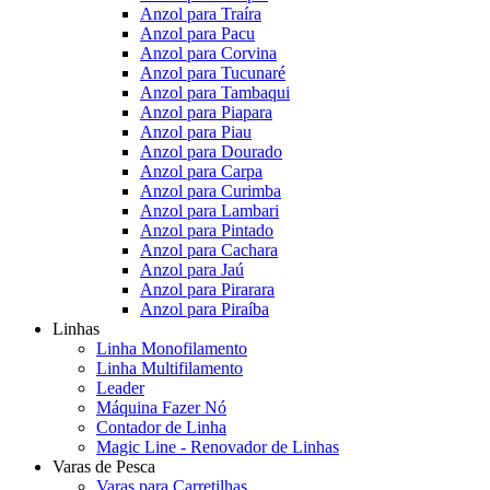
Anzol para Traíra
Anzol para Pacu
Anzol para Corvina
Anzol para Tucunaré
Anzol para Tambaqui
Anzol para Piapara
Anzol para Piau
Anzol para Dourado
Anzol para Carpa
Anzol para Curimba
Anzol para Lambari
Anzol para Pintado
Anzol para Cachara
Anzol para Jaú
Anzol para Pirarara
Anzol para Piraíba
Linhas
Linha Monofilamento
Linha Multifilamento
Leader
Máquina Fazer Nó
Contador de Linha
Magic Line - Renovador de Linhas
Varas de Pesca
Varas para Carretilhas