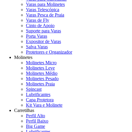
Varas para Molinetes
Varas Telescópica
Varas Pesca de Praia
Varas de Fly
Cinto de Apoio
Suporte para Varas
Porta Varas
Expositor de Varas
Salva Varas
Protetores e Organizador
Molinetes
Molinetes Micro
Molinetes Leve
Molinetes Médio
Molinetes Pesado
Molinetes Praia
Spincast
Lubrificantes
Capa Protetora
Kit Vara e Molinete
Carretilhas
Perfil Alto
Perfil Baixo
Big Game
Lubrificantes