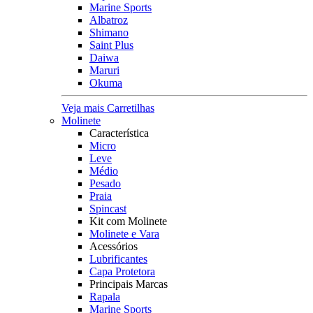
Marine Sports
Albatroz
Shimano
Saint Plus
Daiwa
Maruri
Okuma
Veja mais Carretilhas
Molinete
Característica
Micro
Leve
Médio
Pesado
Praia
Spincast
Kit com Molinete
Molinete e Vara
Acessórios
Lubrificantes
Capa Protetora
Principais Marcas
Rapala
Marine Sports