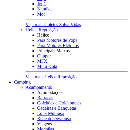
Jogá
Nautika
Mor
Veja mais Coletes Salva Vidas
Hélice Reposição
Hélice
Para Motores de Popa
Para Motores Elétricos
Principais Marcas
Clipper
MFX
Minn Kota
Veja mais Hélice Reposição
Camping
Acampamento
Acomodações
Barracas
Colchões e Colchonetes
Cadeiras e Banquetas
Lona Multiuso
Rede de Descanso
Viagens
Mochilas