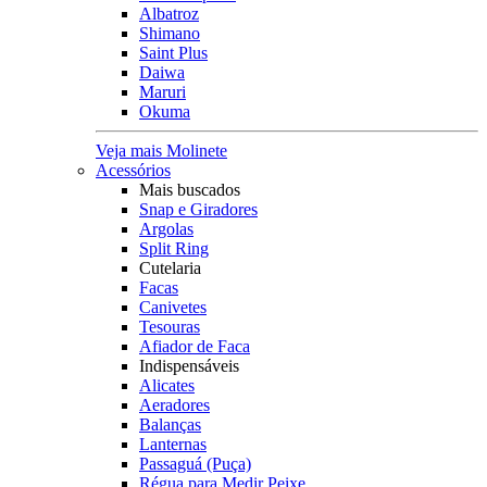
Albatroz
Shimano
Saint Plus
Daiwa
Maruri
Okuma
Veja mais Molinete
Acessórios
Mais buscados
Snap e Giradores
Argolas
Split Ring
Cutelaria
Facas
Canivetes
Tesouras
Afiador de Faca
Indispensáveis
Alicates
Aeradores
Balanças
Lanternas
Passaguá (Puça)
Régua para Medir Peixe