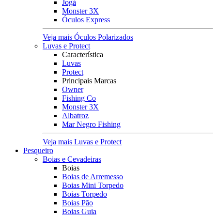
Jogá
Monster 3X
Óculos Express
Veja mais Óculos Polarizados
Luvas e Protect
Característica
Luvas
Protect
Principais Marcas
Owner
Fishing Co
Monster 3X
Albatroz
Mar Negro Fishing
Veja mais Luvas e Protect
Pesqueiro
Boias e Cevadeiras
Boias
Boias de Arremesso
Boias Mini Torpedo
Boias Torpedo
Boias Pão
Boias Guia