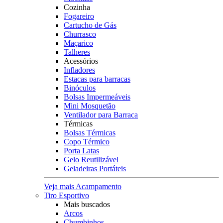
Cozinha
Fogareiro
Cartucho de Gás
Churrasco
Maçarico
Talheres
Acessórios
Infladores
Estacas para barracas
Binóculos
Bolsas Impermeáveis
Mini Mosquetão
Ventilador para Barraca
Térmicas
Bolsas Térmicas
Copo Térmico
Porta Latas
Gelo Reutilizável
Geladeiras Portáteis
Veja mais Acampamento
Tiro Esportivo
Mais buscados
Arcos
Chumbinhos