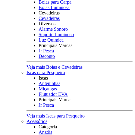
Boias para Carpa
Boias Luminosa
Cevadeiras
Cevadeiras
Diversos
Alarme Sonoro
Suporte Luminoso
Luz Quimica
Principais Marcas
Jr Pesca
Deconto
Veja mais Boias e Cevadeiras
Iscas para Pesqueiro
Iscas
Anteninhas
Miçangas
Flutuador EVA
Principais Marcas
Jr Pesca
Veja mais Iscas para Pesqueiro
Acessórios
Categoria
Anzóis