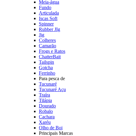
Meia-água
Fundo
Articulada
Iscas Soft
Spinner
Rubber JIg
Jig
Colheres
Camarão
Frogs e Ratos
ChatterBait
Tailspin
Gotcha
Ferrinho
Para pesca de
Tucunaré
Tucunaré Açu
Traíra
Tilápia
Dourado
Robalo
Cachara
Xaréu
Olho de Boi
Principais Marcas