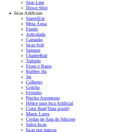
Stop Line
Down Shot
Iscas Artificiais
Superfície
Meia Água
Fundo
Articulada
Camarão
Iscas Soft
Spinner
ChatterBait
Tailspin
Frogs e Ratos
Rubber JIg
Jig
Colheres
Gotcha
Ferrinho
Pincho Arremesso
Hélice para Isca Artificial
Color Bait(Tinta p/soft)
Magic Lures
Cerdas de Saia de Silicone
Salva Iscas
Iscas por marcas