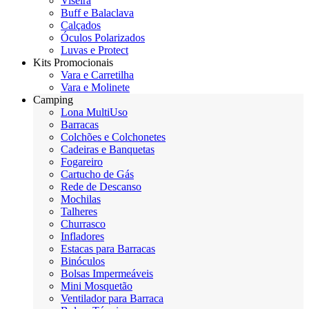
Viseira
Buff e Balaclava
Calçados
Óculos Polarizados
Luvas e Protect
Kits Promocionais
Vara e Carretilha
Vara e Molinete
Camping
Lona MultiUso
Barracas
Colchões e Colchonetes
Cadeiras e Banquetas
Fogareiro
Cartucho de Gás
Rede de Descanso
Mochilas
Talheres
Churrasco
Infladores
Estacas para Barracas
Binóculos
Bolsas Impermeáveis
Mini Mosquetão
Ventilador para Barraca