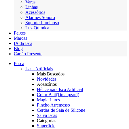
Varas
Linhas
Acessórios
Alarmes Sonoro
Suporte Luminoso
Luz Quimica
Peixes
Marcas
IA da Isca
Blog
Cartão Presente
Pesca
Iscas Artificiais
Mais Buscados
Novidades
Acessórios
Hélice para Isca Artificial
Color Bait(Tinta p/soft)
Magic Lures
Pincho Arremesso
Cerdas de Saia de Silicone
Salva Iscas
Categorias
Superfície