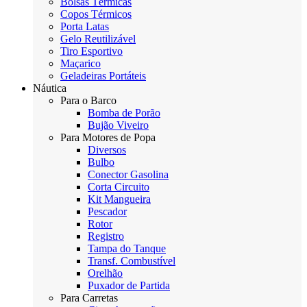
Bolsas Térmicas
Copos Térmicos
Porta Latas
Gelo Reutilizável
Tiro Esportivo
Maçarico
Geladeiras Portáteis
Náutica
Para o Barco
Bomba de Porão
Bujão Viveiro
Para Motores de Popa
Diversos
Bulbo
Conector Gasolina
Corta Circuito
Kit Mangueira
Pescador
Rotor
Registro
Tampa do Tanque
Transf. Combustível
Orelhão
Puxador de Partida
Para Carretas