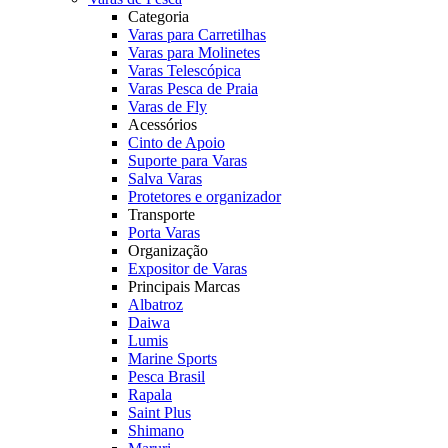
Categoria
Varas para Carretilhas
Varas para Molinetes
Varas Telescópica
Varas Pesca de Praia
Varas de Fly
Acessórios
Cinto de Apoio
Suporte para Varas
Salva Varas
Protetores e organizador
Transporte
Porta Varas
Organização
Expositor de Varas
Principais Marcas
Albatroz
Daiwa
Lumis
Marine Sports
Pesca Brasil
Rapala
Saint Plus
Shimano