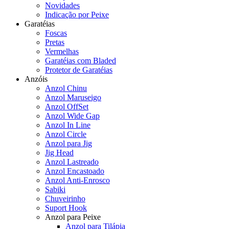
Novidades
Indicação por Peixe
Garatéias
Foscas
Pretas
Vermelhas
Garatéias com Bladed
Protetor de Garatéias
Anzóis
Anzol Chinu
Anzol Maruseigo
Anzol OffSet
Anzol Wide Gap
Anzol In Line
Anzol Circle
Anzol para Jig
Jig Head
Anzol Lastreado
Anzol Encastoado
Anzol Anti-Enrosco
Sabiki
Chuveirinho
Suport Hook
Anzol para Peixe
Anzol para Tilápia