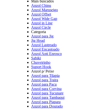
Mais buscados
Anzol Chinu
Anzol Maruseigo
Anzol Offset
Anzol Wide Gap
Anzol in Line
Anzol Circle
Categoria
Anzol para Jig
Jig Head
Anzol Lastreado
Anzol Encastoado
Anzol Anti Enrosco
Sabiki
Chuveirinho
Suport Hook
Anzol p/ Peixe
Anzol para Tilapia
Anzol para Traira
Anzol para Pacu
Anzol para Corvina
Anzol para Tucunare
Anzol para Tambaqui
Anzol para Piapara
Anzol para Dourado