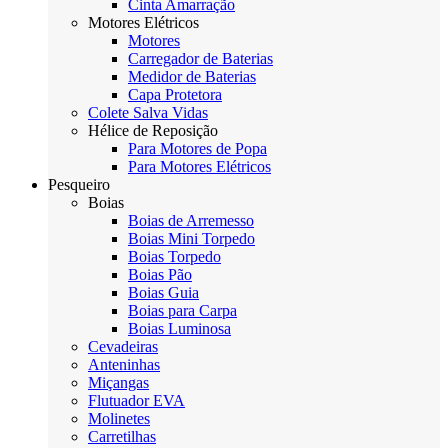
Cinta Amarração
Motores Elétricos
Motores
Carregador de Baterias
Medidor de Baterias
Capa Protetora
Colete Salva Vidas
Hélice de Reposição
Para Motores de Popa
Para Motores Elétricos
Pesqueiro
Boias
Boias de Arremesso
Boias Mini Torpedo
Boias Torpedo
Boias Pão
Boias Guia
Boias para Carpa
Boias Luminosa
Cevadeiras
Anteninhas
Miçangas
Flutuador EVA
Molinetes
Carretilhas