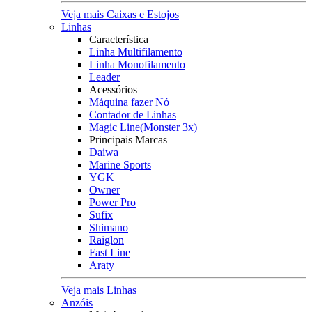
Veja mais Caixas e Estojos
Linhas
Característica
Linha Multifilamento
Linha Monofilamento
Leader
Acessórios
Máquina fazer Nó
Contador de Linhas
Magic Line(Monster 3x)
Principais Marcas
Daiwa
Marine Sports
YGK
Owner
Power Pro
Sufix
Shimano
Raiglon
Fast Line
Araty
Veja mais Linhas
Anzóis