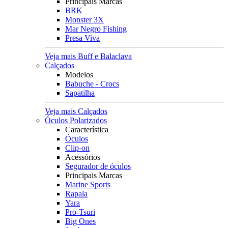
Principais Marcas
BRK
Monster 3X
Mar Negro Fishing
Presa Viva
Veja mais Buff e Balaclava
Calçados
Modelos
Babuche - Crocs
Sapatilha
Veja mais Calçados
Óculos Polarizados
Característica
Óculos
Clip-on
Acessórios
Segurador de óculos
Principais Marcas
Marine Sports
Rapala
Yara
Pro-Tsuri
Big Ones