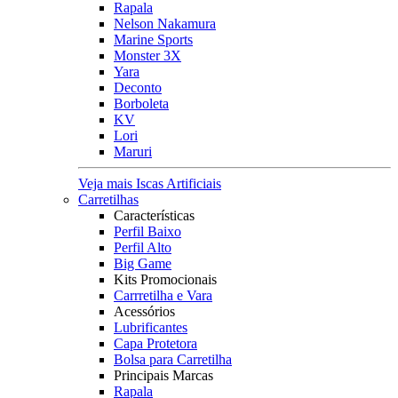
Rapala
Nelson Nakamura
Marine Sports
Monster 3X
Yara
Deconto
Borboleta
KV
Lori
Maruri
Veja mais Iscas Artificiais
Carretilhas
Características
Perfil Baixo
Perfil Alto
Big Game
Kits Promocionais
Carrretilha e Vara
Acessórios
Lubrificantes
Capa Protetora
Bolsa para Carretilha
Principais Marcas
Rapala