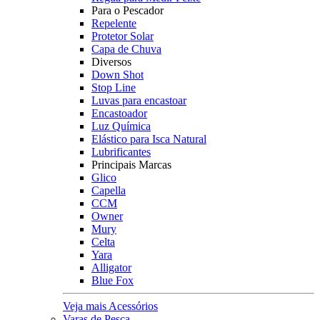
Para o Pescador
Repelente
Protetor Solar
Capa de Chuva
Diversos
Down Shot
Stop Line
Luvas para encastoar
Encastoador
Luz Química
Elástico para Isca Natural
Lubrificantes
Principais Marcas
Glico
Capella
CCM
Owner
Mury
Celta
Yara
Alligator
Blue Fox
Veja mais Acessórios
Varas de Pesca