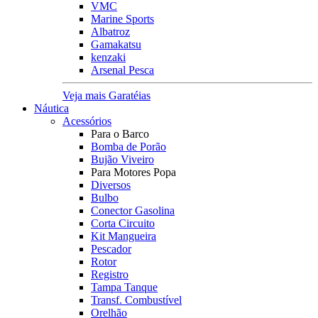
VMC
Marine Sports
Albatroz
Gamakatsu
kenzaki
Arsenal Pesca
Veja mais Garatéias
Náutica
Acessórios
Para o Barco
Bomba de Porão
Bujão Viveiro
Para Motores Popa
Diversos
Bulbo
Conector Gasolina
Corta Circuito
Kit Mangueira
Pescador
Rotor
Registro
Tampa Tanque
Transf. Combustível
Orelhão