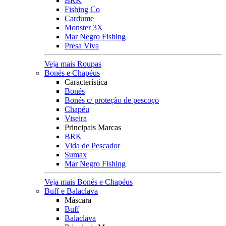
BRK
Fishing Co
Cardume
Monster 3X
Mar Negro Fishing
Presa Viva
Veja mais Roupas
Bonés e Chapéus
Característica
Bonés
Bonés c/ proteção de pescoço
Chapéu
Viseira
Principais Marcas
BRK
Vida de Pescador
Sumax
Mar Negro Fishing
Veja mais Bonés e Chapéus
Buff e Balaclava
Máscara
Buff
Balaclava