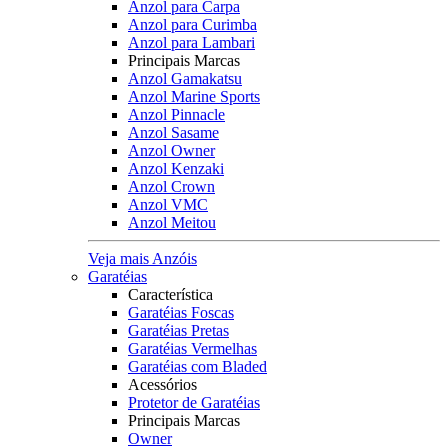
Anzol para Carpa
Anzol para Curimba
Anzol para Lambari
Principais Marcas
Anzol Gamakatsu
Anzol Marine Sports
Anzol Pinnacle
Anzol Sasame
Anzol Owner
Anzol Kenzaki
Anzol Crown
Anzol VMC
Anzol Meitou
Veja mais Anzóis
Garatéias
Característica
Garatéias Foscas
Garatéias Pretas
Garatéias Vermelhas
Garatéias com Bladed
Acessórios
Protetor de Garatéias
Principais Marcas
Owner