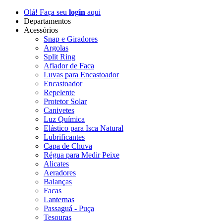
Olá! Faça seu
login
aqui
Departamentos
Acessórios
Snap e Giradores
Argolas
Split Ring
Afiador de Faca
Luvas para Encastoador
Encastoador
Repelente
Protetor Solar
Canivetes
Luz Química
Elástico para Isca Natural
Lubrificantes
Capa de Chuva
Régua para Medir Peixe
Alicates
Aeradores
Balanças
Facas
Lanternas
Passaguá - Puça
Tesouras