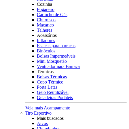
Cozinha
Fogareiro
Cartucho de Gás
Churrasco
Maçarico
Talheres
Acessórios
Infladores
Estacas para barracas
Binóculos
Bolsas Impermeáveis
Mini Mosquetão
Ventilador para Barraca
Térmicas
Bolsas Térmicas
Copo Térmico
Porta Latas
Gelo Reutilizável
Geladeiras Portáteis
Veja mais Acampamento
Tiro Esportivo
Mais buscados
Arcos
Chumbinhos