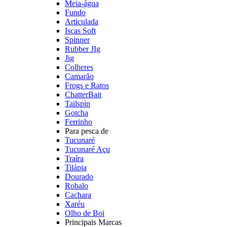
Meia-água
Fundo
Articulada
Iscas Soft
Spinner
Rubber JIg
Jig
Colheres
Camarão
Frogs e Ratos
ChatterBait
Tailspin
Gotcha
Ferrinho
Para pesca de
Tucunaré
Tucunaré Açu
Traíra
Tilápia
Dourado
Robalo
Cachara
Xaréu
Olho de Boi
Principais Marcas