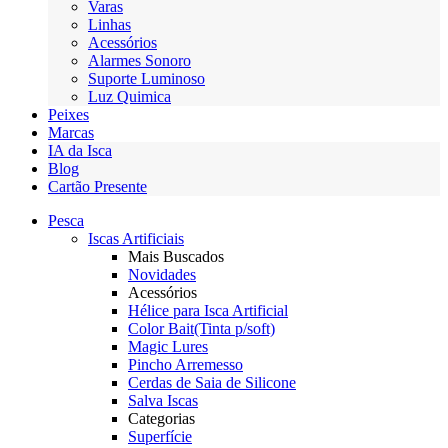
Varas
Linhas
Acessórios
Alarmes Sonoro
Suporte Luminoso
Luz Quimica
Peixes
Marcas
IA da Isca
Blog
Cartão Presente
Pesca
Iscas Artificiais
Mais Buscados
Novidades
Acessórios
Hélice para Isca Artificial
Color Bait(Tinta p/soft)
Magic Lures
Pincho Arremesso
Cerdas de Saia de Silicone
Salva Iscas
Categorias
Superfície