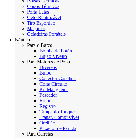
Bolsas Térmicas
Copos Térmicos
Porta Latas
Gelo Reutilizável
Tiro Esportivo
Maçarico
Geladeiras Portáteis
Náutica
Para o Barco
Bomba de Porão
Bujão Viveiro
Para Motores de Popa
Diversos
Bulbo
Conector Gasolina
Corta Circuito
Kit Mangueira
Pescador
Rotor
Registro
Tampa do Tanque
Transf. Combustível
Orelhão
Puxador de Partida
Para Carretas