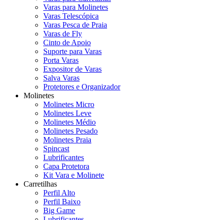
Varas para Molinetes
Varas Telescópica
Varas Pesca de Praia
Varas de Fly
Cinto de Apoio
Suporte para Varas
Porta Varas
Expositor de Varas
Salva Varas
Protetores e Organizador
Molinetes
Molinetes Micro
Molinetes Leve
Molinetes Médio
Molinetes Pesado
Molinetes Praia
Spincast
Lubrificantes
Capa Protetora
Kit Vara e Molinete
Carretilhas
Perfil Alto
Perfil Baixo
Big Game
Lubrificantes