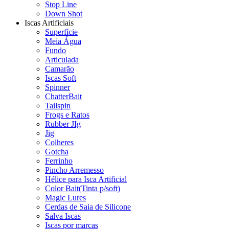
Stop Line
Down Shot
Iscas Artificiais
Superfície
Meia Água
Fundo
Articulada
Camarão
Iscas Soft
Spinner
ChatterBait
Tailspin
Frogs e Ratos
Rubber JIg
Jig
Colheres
Gotcha
Ferrinho
Pincho Arremesso
Hélice para Isca Artificial
Color Bait(Tinta p/soft)
Magic Lures
Cerdas de Saia de Silicone
Salva Iscas
Iscas por marcas