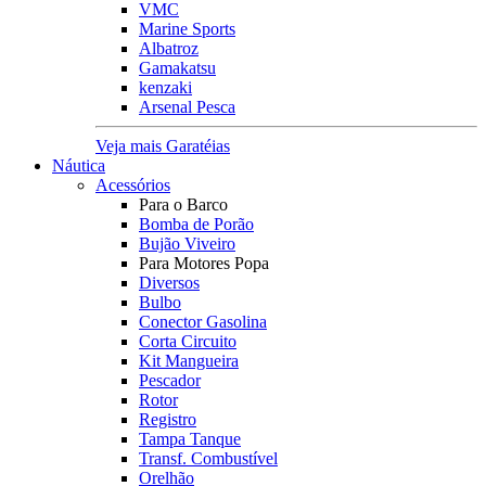
VMC
Marine Sports
Albatroz
Gamakatsu
kenzaki
Arsenal Pesca
Veja mais Garatéias
Náutica
Acessórios
Para o Barco
Bomba de Porão
Bujão Viveiro
Para Motores Popa
Diversos
Bulbo
Conector Gasolina
Corta Circuito
Kit Mangueira
Pescador
Rotor
Registro
Tampa Tanque
Transf. Combustível
Orelhão