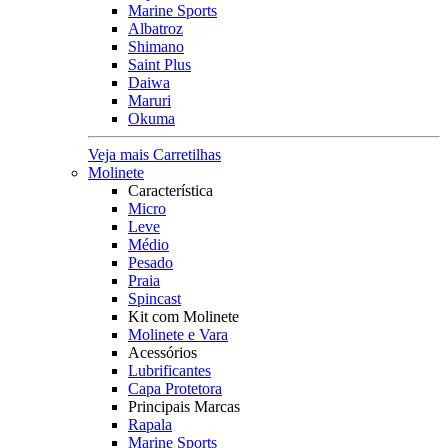
Marine Sports
Albatroz
Shimano
Saint Plus
Daiwa
Maruri
Okuma
Veja mais Carretilhas
Molinete
Característica
Micro
Leve
Médio
Pesado
Praia
Spincast
Kit com Molinete
Molinete e Vara
Acessórios
Lubrificantes
Capa Protetora
Principais Marcas
Rapala
Marine Sports