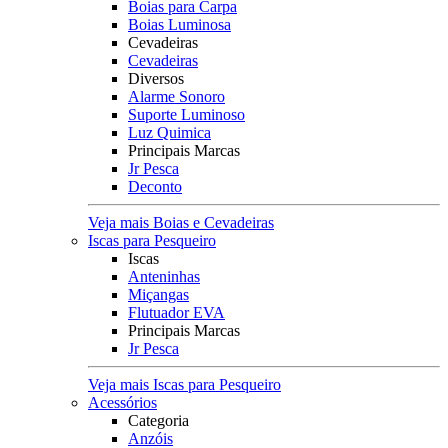
Boias para Carpa
Boias Luminosa
Cevadeiras
Cevadeiras
Diversos
Alarme Sonoro
Suporte Luminoso
Luz Quimica
Principais Marcas
Jr Pesca
Deconto
Veja mais Boias e Cevadeiras
Iscas para Pesqueiro
Iscas
Anteninhas
Miçangas
Flutuador EVA
Principais Marcas
Jr Pesca
Veja mais Iscas para Pesqueiro
Acessórios
Categoria
Anzóis