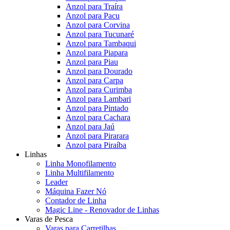
Anzol para Traíra
Anzol para Pacu
Anzol para Corvina
Anzol para Tucunaré
Anzol para Tambaqui
Anzol para Piapara
Anzol para Piau
Anzol para Dourado
Anzol para Carpa
Anzol para Curimba
Anzol para Lambari
Anzol para Pintado
Anzol para Cachara
Anzol para Jaú
Anzol para Pirarara
Anzol para Piraíba
Linhas
Linha Monofilamento
Linha Multifilamento
Leader
Máquina Fazer Nó
Contador de Linha
Magic Line - Renovador de Linhas
Varas de Pesca
Varas para Carretilhas