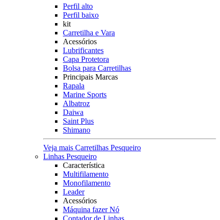
Perfil alto
Perfil baixo
kit
Carretilha e Vara
Acessórios
Lubrificantes
Capa Protetora
Bolsa para Carretilhas
Principais Marcas
Rapala
Marine Sports
Albatroz
Daiwa
Saint Plus
Shimano
Veja mais Carretilhas Pesqueiro
Linhas Pesqueiro
Característica
Multifilamento
Monofilamento
Leader
Acessórios
Máquina fazer Nó
Contador de Linhas