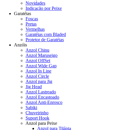
Novidades
Indicação por Peixe
Garatéias
Foscas
Pretas
Vermelhas
Garatéias com Bladed
Protetor de Garatéias
Anzóis
Anzol Chinu
Anzol Maruseigo
Anzol OffSet
Anzol Wide Gap
Anzol In Line
Anzol Circle
Anzol para Jig
Jig Head
Anzol Lastreado
Anzol Encastoado
Anzol Anti-Enrosco
Sabiki
Chuveirinho
Suport Hook
Anzol para Peixe
Anzol para Tilápia