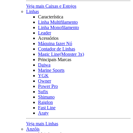
Veja mais Caixas e Estojos
Linhas
Característica
Linha Multifilamento
Linha Monofilamento
Leader
Acessórios
Máquina fazer Nó
Contador de Linhas
Magic Line(Monster 3x)
Principais Marcas
Daiwa
Marine Sports
YGK
Owner
Power Pro
Sufix
Shimano
Raiglon
Fast Line
Araty
Veja mais Linhas
Anzóis