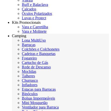
Viseira
Buff e Balaclava
Calçados
Óculos Polarizados
Luvas e Protect
Kits Promocionais
Vara e Carretilha
Vara e Molinete
Camping
Lona MultiUso
Barracas
Colchões e Colchonetes
Cadeiras e Banquetas
Fogareiro
Cartucho de Gás
Rede de Descanso
Mochilas
Talheres
Churrasco
Infladores
Estacas para Barracas
Binóculos
Bolsas Impermeáveis
Mini Mosquetão
Ventilador para Barraca