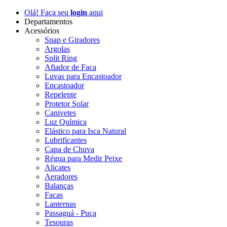
Olá! Faça seu
login
aqui
Departamentos
Acessórios
Snap e Giradores
Argolas
Split Ring
Afiador de Faca
Luvas para Encastoador
Encastoador
Repelente
Protetor Solar
Canivetes
Luz Química
Elástico para Isca Natural
Lubrificantes
Capa de Chuva
Régua para Medir Peixe
Alicates
Aeradores
Balanças
Facas
Lanternas
Passaguá - Puça
Tesouras