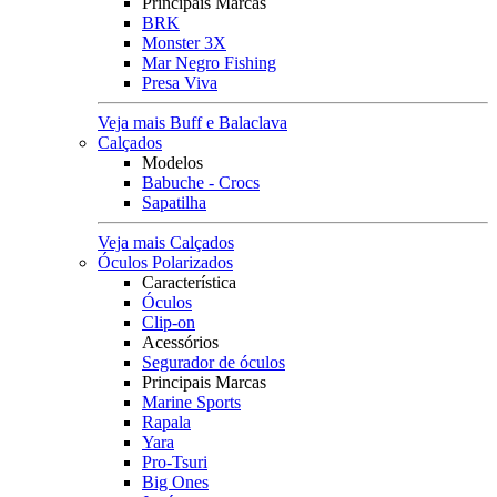
Principais Marcas
BRK
Monster 3X
Mar Negro Fishing
Presa Viva
Veja mais Buff e Balaclava
Calçados
Modelos
Babuche - Crocs
Sapatilha
Veja mais Calçados
Óculos Polarizados
Característica
Óculos
Clip-on
Acessórios
Segurador de óculos
Principais Marcas
Marine Sports
Rapala
Yara
Pro-Tsuri
Big Ones