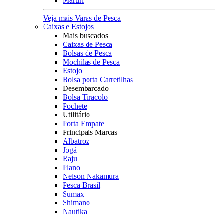
Maruri
Veja mais Varas de Pesca
Caixas e Estojos
Mais buscados
Caixas de Pesca
Bolsas de Pesca
Mochilas de Pesca
Estojo
Bolsa porta Carretilhas
Desembarcado
Bolsa Tiracolo
Pochete
Utilitário
Porta Empate
Principais Marcas
Albatroz
Jogá
Raju
Plano
Nelson Nakamura
Pesca Brasil
Sumax
Shimano
Nautika