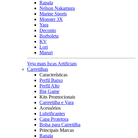
Rapala
Nelson Nakamura
Marine Sports
Monster 3X
Yara
Deconto
Borboleta
KV
Lori
Maruri
Veja mais Iscas Artificiais
Carretilhas
Características
Perfil Baixo
Perfil Alto
Big Game
Kits Promocionais
Carrretilha e Vara
Acessórios
Lubrificantes
Capa Protetora
Bolsa para Carretilha
Principais Marcas
Rapala