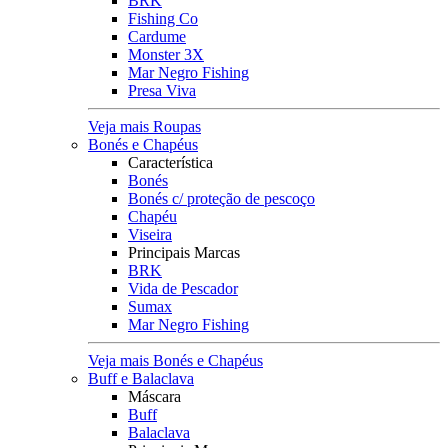
BRK
Fishing Co
Cardume
Monster 3X
Mar Negro Fishing
Presa Viva
Veja mais Roupas
Bonés e Chapéus
Característica
Bonés
Bonés c/ proteção de pescoço
Chapéu
Viseira
Principais Marcas
BRK
Vida de Pescador
Sumax
Mar Negro Fishing
Veja mais Bonés e Chapéus
Buff e Balaclava
Máscara
Buff
Balaclava