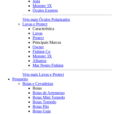
Jogá
Monster 3X
Óculos Express
Veja mais Óculos Polarizados
Luvas e Protect
Característica
Luvas
Protect
Principais Marcas
Owner
Fishing Co
Monster 3X
Albatroz
Mar Negro Fishing
Veja mais Luvas e Protect
Pesqueiro
Boias e Cevadeiras
Boias
Boias de Arremesso
Boias Mini Torpedo
Boias Torpedo
Boias Pão
Boias Guia