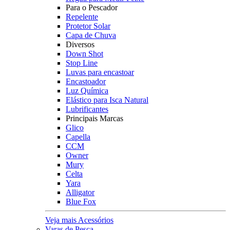
Para o Pescador
Repelente
Protetor Solar
Capa de Chuva
Diversos
Down Shot
Stop Line
Luvas para encastoar
Encastoador
Luz Química
Elástico para Isca Natural
Lubrificantes
Principais Marcas
Glico
Capella
CCM
Owner
Mury
Celta
Yara
Alligator
Blue Fox
Veja mais Acessórios
Varas de Pesca