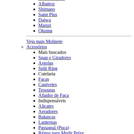
Albatroz
Shimano
Saint Plus
Daiwa
Maruri
Okuma
Veja mais Molinete
Acessórios
Mais buscados
Snap e Giradores
Argolas
Split Ring
Cutelaria
Facas
Canivetes
Tesouras
Afiador de Faca
Indispensáveis
Alicates
Aeradores
Balanças
Lanternas
Passaguá (Puça)
Régua para Medir Peixe