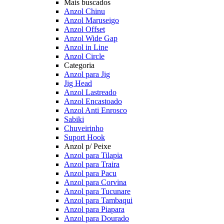
Mais buscados
Anzol Chinu
Anzol Maruseigo
Anzol Offset
Anzol Wide Gap
Anzol in Line
Anzol Circle
Categoria
Anzol para Jig
Jig Head
Anzol Lastreado
Anzol Encastoado
Anzol Anti Enrosco
Sabiki
Chuveirinho
Suport Hook
Anzol p/ Peixe
Anzol para Tilapia
Anzol para Traira
Anzol para Pacu
Anzol para Corvina
Anzol para Tucunare
Anzol para Tambaqui
Anzol para Piapara
Anzol para Dourado