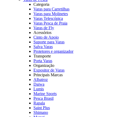
Categoria
Varas para Carretilhas
Varas para Molinetes
Varas Telescópica
Varas Pesca de Praia
Varas de Fly
Acessórios
Cinto de Apoio
Suporte para Varas
Salva Varas
Protetores e organizador
Transporte
Porta Varas
Organização
Expositor de Varas
Principais Marcas
Albatroz
Daiwa
Lumis
Marine Sports
Pesca Brasil
Rapala
Saint Plus
Shimano