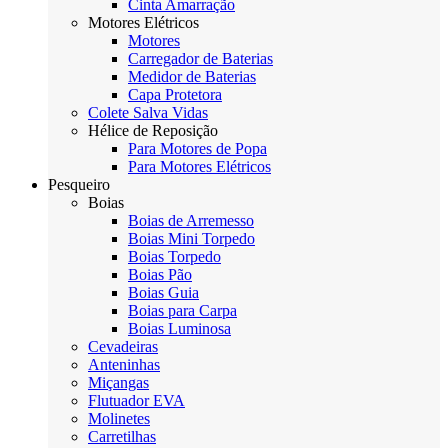
Cinta Amarração
Motores Elétricos
Motores
Carregador de Baterias
Medidor de Baterias
Capa Protetora
Colete Salva Vidas
Hélice de Reposição
Para Motores de Popa
Para Motores Elétricos
Pesqueiro
Boias
Boias de Arremesso
Boias Mini Torpedo
Boias Torpedo
Boias Pão
Boias Guia
Boias para Carpa
Boias Luminosa
Cevadeiras
Anteninhas
Miçangas
Flutuador EVA
Molinetes
Carretilhas