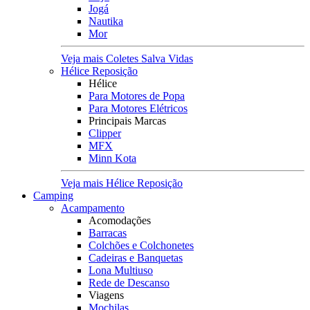
Jogá
Nautika
Mor
Veja mais Coletes Salva Vidas
Hélice Reposição
Hélice
Para Motores de Popa
Para Motores Elétricos
Principais Marcas
Clipper
MFX
Minn Kota
Veja mais Hélice Reposição
Camping
Acampamento
Acomodações
Barracas
Colchões e Colchonetes
Cadeiras e Banquetas
Lona Multiuso
Rede de Descanso
Viagens
Mochilas