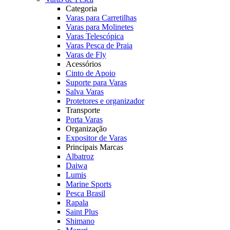
Categoria
Varas para Carretilhas
Varas para Molinetes
Varas Telescópica
Varas Pesca de Praia
Varas de Fly
Acessórios
Cinto de Apoio
Suporte para Varas
Salva Varas
Protetores e organizador
Transporte
Porta Varas
Organização
Expositor de Varas
Principais Marcas
Albatroz
Daiwa
Lumis
Marine Sports
Pesca Brasil
Rapala
Saint Plus
Shimano