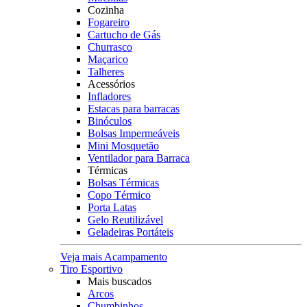
Cozinha
Fogareiro
Cartucho de Gás
Churrasco
Maçarico
Talheres
Acessórios
Infladores
Estacas para barracas
Binóculos
Bolsas Impermeáveis
Mini Mosquetão
Ventilador para Barraca
Térmicas
Bolsas Térmicas
Copo Térmico
Porta Latas
Gelo Reutilizável
Geladeiras Portáteis
Veja mais Acampamento
Tiro Esportivo
Mais buscados
Arcos
Chumbinhos