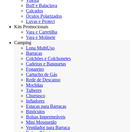
Viseira
Buff e Balaclava
Calçados
Óculos Polarizados
Luvas e Protect
Kits Promocionais
Vara e Carretilha
Vara e Molinete
Camping
Lona MultiUso
Barracas
Colchões e Colchonetes
Cadeiras e Banquetas
Fogareiro
Cartucho de Gás
Rede de Descanso
Mochilas
Talheres
Churrasco
Infladores
Estacas para Barracas
Binóculos
Bolsas Impermeáveis
Mini Mosquetão
Ventilador para Barraca