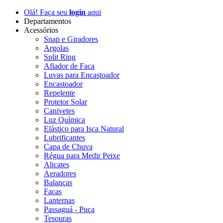
Olá! Faça seu
login
aqui
Departamentos
Acessórios
Snap e Giradores
Argolas
Split Ring
Afiador de Faca
Luvas para Encastoador
Encastoador
Repelente
Protetor Solar
Canivetes
Luz Química
Elástico para Isca Natural
Lubrificantes
Capa de Chuva
Régua para Medir Peixe
Alicates
Aeradores
Balanças
Facas
Lanternas
Passaguá - Puça
Tesouras