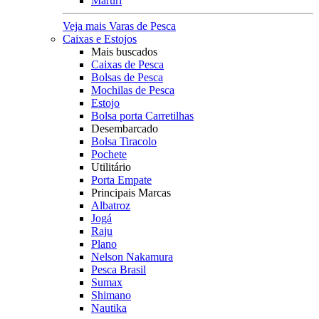
Maruri
Veja mais Varas de Pesca
Caixas e Estojos
Mais buscados
Caixas de Pesca
Bolsas de Pesca
Mochilas de Pesca
Estojo
Bolsa porta Carretilhas
Desembarcado
Bolsa Tiracolo
Pochete
Utilitário
Porta Empate
Principais Marcas
Albatroz
Jogá
Raju
Plano
Nelson Nakamura
Pesca Brasil
Sumax
Shimano
Nautika