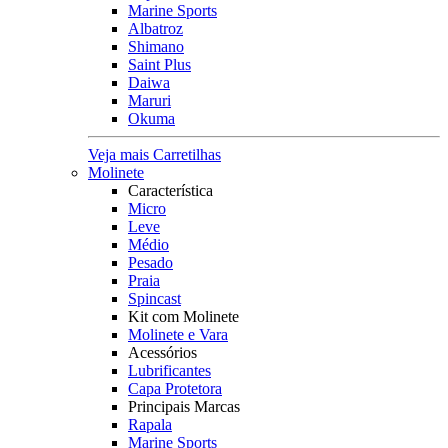
Marine Sports
Albatroz
Shimano
Saint Plus
Daiwa
Maruri
Okuma
Veja mais Carretilhas
Molinete
Característica
Micro
Leve
Médio
Pesado
Praia
Spincast
Kit com Molinete
Molinete e Vara
Acessórios
Lubrificantes
Capa Protetora
Principais Marcas
Rapala
Marine Sports