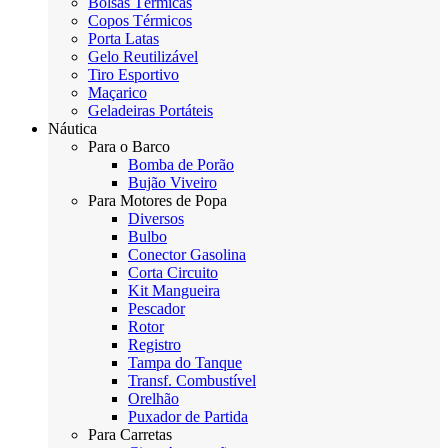
Bolsas Térmicas
Copos Térmicos
Porta Latas
Gelo Reutilizável
Tiro Esportivo
Maçarico
Geladeiras Portáteis
Náutica
Para o Barco
Bomba de Porão
Bujão Viveiro
Para Motores de Popa
Diversos
Bulbo
Conector Gasolina
Corta Circuito
Kit Mangueira
Pescador
Rotor
Registro
Tampa do Tanque
Transf. Combustível
Orelhão
Puxador de Partida
Para Carretas