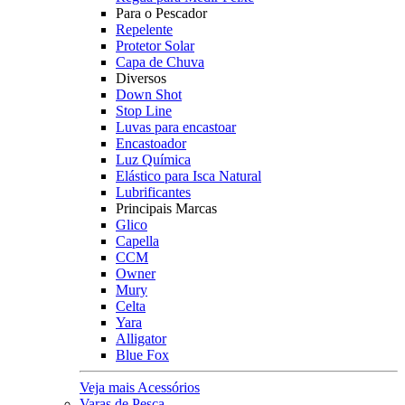
Para o Pescador
Repelente
Protetor Solar
Capa de Chuva
Diversos
Down Shot
Stop Line
Luvas para encastoar
Encastoador
Luz Química
Elástico para Isca Natural
Lubrificantes
Principais Marcas
Glico
Capella
CCM
Owner
Mury
Celta
Yara
Alligator
Blue Fox
Veja mais Acessórios
Varas de Pesca