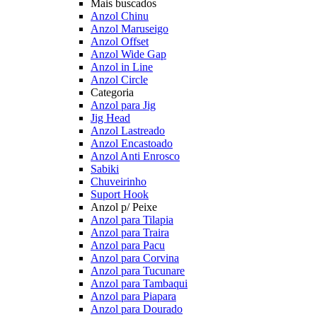
Mais buscados
Anzol Chinu
Anzol Maruseigo
Anzol Offset
Anzol Wide Gap
Anzol in Line
Anzol Circle
Categoria
Anzol para Jig
Jig Head
Anzol Lastreado
Anzol Encastoado
Anzol Anti Enrosco
Sabiki
Chuveirinho
Suport Hook
Anzol p/ Peixe
Anzol para Tilapia
Anzol para Traira
Anzol para Pacu
Anzol para Corvina
Anzol para Tucunare
Anzol para Tambaqui
Anzol para Piapara
Anzol para Dourado