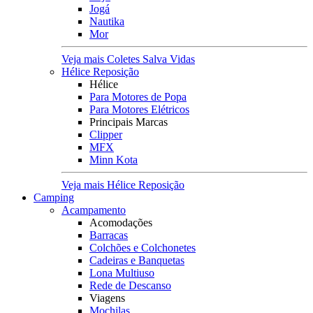
Jogá
Nautika
Mor
Veja mais Coletes Salva Vidas
Hélice Reposição
Hélice
Para Motores de Popa
Para Motores Elétricos
Principais Marcas
Clipper
MFX
Minn Kota
Veja mais Hélice Reposição
Camping
Acampamento
Acomodações
Barracas
Colchões e Colchonetes
Cadeiras e Banquetas
Lona Multiuso
Rede de Descanso
Viagens
Mochilas