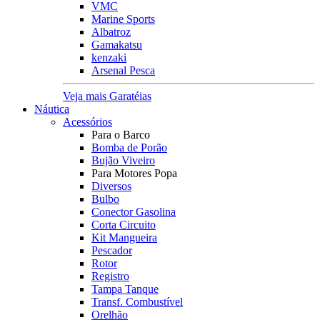
VMC
Marine Sports
Albatroz
Gamakatsu
kenzaki
Arsenal Pesca
Veja mais Garatéias
Náutica
Acessórios
Para o Barco
Bomba de Porão
Bujão Viveiro
Para Motores Popa
Diversos
Bulbo
Conector Gasolina
Corta Circuito
Kit Mangueira
Pescador
Rotor
Registro
Tampa Tanque
Transf. Combustível
Orelhão