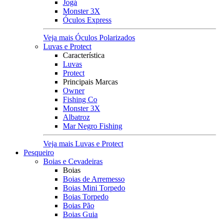
Jogá
Monster 3X
Óculos Express
Veja mais Óculos Polarizados
Luvas e Protect
Característica
Luvas
Protect
Principais Marcas
Owner
Fishing Co
Monster 3X
Albatroz
Mar Negro Fishing
Veja mais Luvas e Protect
Pesqueiro
Boias e Cevadeiras
Boias
Boias de Arremesso
Boias Mini Torpedo
Boias Torpedo
Boias Pão
Boias Guia