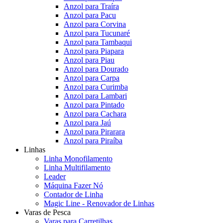
Anzol para Traíra
Anzol para Pacu
Anzol para Corvina
Anzol para Tucunaré
Anzol para Tambaqui
Anzol para Piapara
Anzol para Piau
Anzol para Dourado
Anzol para Carpa
Anzol para Curimba
Anzol para Lambari
Anzol para Pintado
Anzol para Cachara
Anzol para Jaú
Anzol para Pirarara
Anzol para Piraíba
Linhas
Linha Monofilamento
Linha Multifilamento
Leader
Máquina Fazer Nó
Contador de Linha
Magic Line - Renovador de Linhas
Varas de Pesca
Varas para Carretilhas