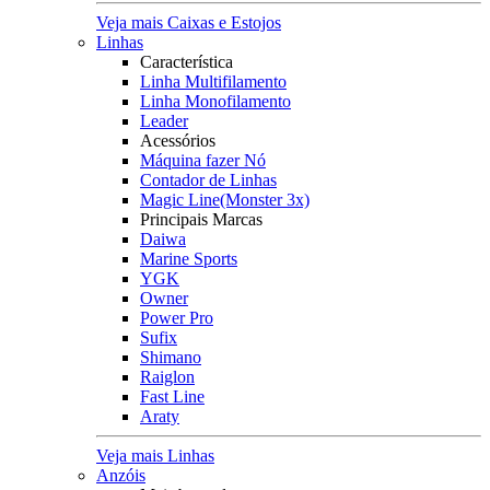
Veja mais Caixas e Estojos
Linhas
Característica
Linha Multifilamento
Linha Monofilamento
Leader
Acessórios
Máquina fazer Nó
Contador de Linhas
Magic Line(Monster 3x)
Principais Marcas
Daiwa
Marine Sports
YGK
Owner
Power Pro
Sufix
Shimano
Raiglon
Fast Line
Araty
Veja mais Linhas
Anzóis