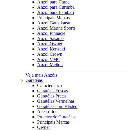
Anzol para Carpa
Anzol para Curimba
Anzol para Lambari
Principais Marcas
Anzol Gamakatsu
Anzol Marine Sports
Anzol Pinnacle
Anzol Sasame
Anzol Owner
Anzol Kenzaki
Anzol Crown
Anzol VMC
Anzol Meitou
Veja mais Anzóis
Garatéias
Característica
Garatéias Foscas
Garatéias Pretas
Garatéias Vermelhas
Garatéias com Bladed
Acessórios
Protetor de Garatéias
Principais Marcas
Owner