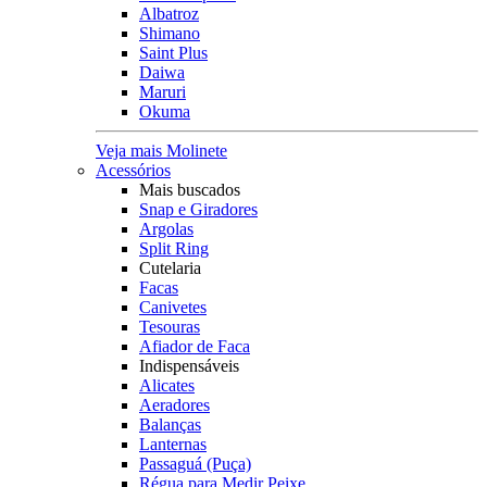
Albatroz
Shimano
Saint Plus
Daiwa
Maruri
Okuma
Veja mais Molinete
Acessórios
Mais buscados
Snap e Giradores
Argolas
Split Ring
Cutelaria
Facas
Canivetes
Tesouras
Afiador de Faca
Indispensáveis
Alicates
Aeradores
Balanças
Lanternas
Passaguá (Puça)
Régua para Medir Peixe