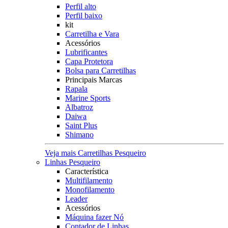
Perfil alto
Perfil baixo
kit
Carretilha e Vara
Acessórios
Lubrificantes
Capa Protetora
Bolsa para Carretilhas
Principais Marcas
Rapala
Marine Sports
Albatroz
Daiwa
Saint Plus
Shimano
Veja mais Carretilhas Pesqueiro
Linhas Pesqueiro
Característica
Multifilamento
Monofilamento
Leader
Acessórios
Máquina fazer Nó
Contador de Linhas