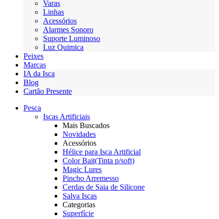
Varas
Linhas
Acessórios
Alarmes Sonoro
Suporte Luminoso
Luz Quimica
Peixes
Marcas
IA da Isca
Blog
Cartão Presente
Pesca
Iscas Artificiais
Mais Buscados
Novidades
Acessórios
Hélice para Isca Artificial
Color Bait(Tinta p/soft)
Magic Lures
Pincho Arremesso
Cerdas de Saia de Silicone
Salva Iscas
Categorias
Superfície