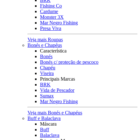
BRK
Fishing Co
Cardume
Monster 3X
Mar Negro Fishing
Presa Viva
Veja mais Roupas
Bonés e Chapéus
Característica
Bonés
Bonés c/ proteção de pescoço
Chapéu
Viseira
Principais Marcas
BRK
Vida de Pescador
Sumax
Mar Negro Fishing
Veja mais Bonés e Chapéus
Buff e Balaclava
Máscara
Buff
Balaclava