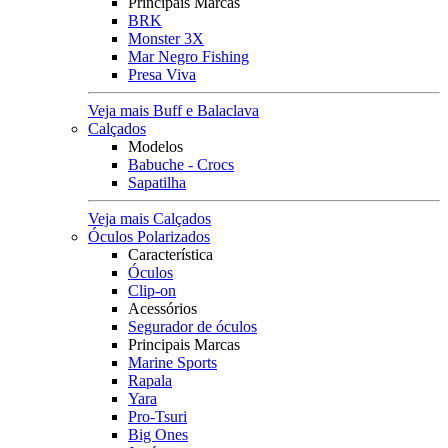
Principais Marcas
BRK
Monster 3X
Mar Negro Fishing
Presa Viva
Veja mais Buff e Balaclava
Calçados
Modelos
Babuche - Crocs
Sapatilha
Veja mais Calçados
Óculos Polarizados
Característica
Óculos
Clip-on
Acessórios
Segurador de óculos
Principais Marcas
Marine Sports
Rapala
Yara
Pro-Tsuri
Big Ones