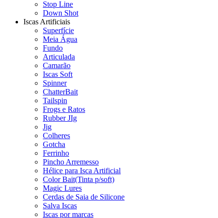
Stop Line
Down Shot
Iscas Artificiais
Superfície
Meia Água
Fundo
Articulada
Camarão
Iscas Soft
Spinner
ChatterBait
Tailspin
Frogs e Ratos
Rubber JIg
Jig
Colheres
Gotcha
Ferrinho
Pincho Arremesso
Hélice para Isca Artificial
Color Bait(Tinta p/soft)
Magic Lures
Cerdas de Saia de Silicone
Salva Iscas
Iscas por marcas