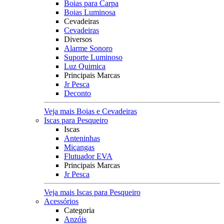
Boias para Carpa
Boias Luminosa
Cevadeiras
Cevadeiras
Diversos
Alarme Sonoro
Suporte Luminoso
Luz Quimica
Principais Marcas
Jr Pesca
Deconto
Veja mais Boias e Cevadeiras
Iscas para Pesqueiro
Iscas
Anteninhas
Miçangas
Flutuador EVA
Principais Marcas
Jr Pesca
Veja mais Iscas para Pesqueiro
Acessórios
Categoria
Anzóis