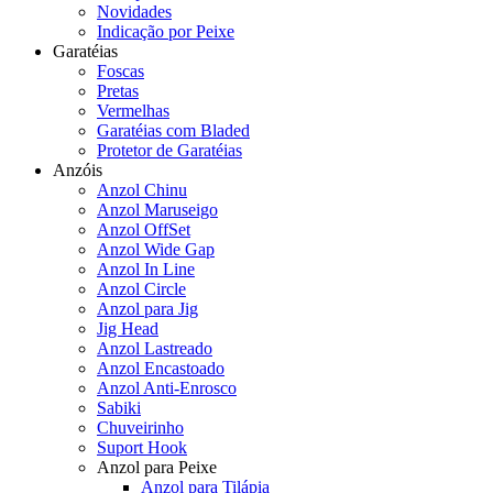
Novidades
Indicação por Peixe
Garatéias
Foscas
Pretas
Vermelhas
Garatéias com Bladed
Protetor de Garatéias
Anzóis
Anzol Chinu
Anzol Maruseigo
Anzol OffSet
Anzol Wide Gap
Anzol In Line
Anzol Circle
Anzol para Jig
Jig Head
Anzol Lastreado
Anzol Encastoado
Anzol Anti-Enrosco
Sabiki
Chuveirinho
Suport Hook
Anzol para Peixe
Anzol para Tilápia