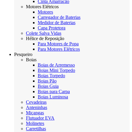
Cinta Amarração
Motores Elétricos
Motores
Carregador de Baterias
Medidor de Baterias
Capa Protetora
Colete Salva Vidas
Hélice de Reposição
Para Motores de Popa
Para Motores Elétricos
Pesqueiro
Boias
Boias de Arremesso
Boias Mini Torpedo
Boias Torpedo
Boias Pão
Boias Guia
Boias para Carpa
Boias Luminosa
Cevadeiras
Anteninhas
Miçangas
Flutuador EVA
Molinetes
Carretilhas