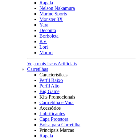
Rapala
Nelson Nakamura
Marine Sports
Monster 3X
Yara
Deconto
Borboleta
KV
Lori
Maruri
Veja mais Iscas Artificiais
Carretilhas
Características
Perfil Baixo
Perfil Alto
Big Game
Kits Promocionais
Carrretilha e Vara
Acessórios
Lubrificantes
Capa Protetora
Bolsa para Carretilha
Principais Marcas
Rapala