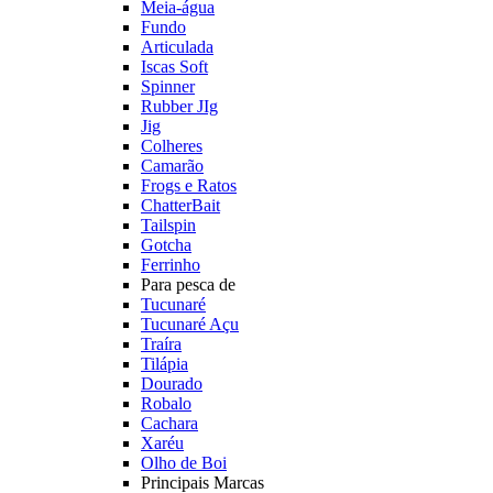
Meia-água
Fundo
Articulada
Iscas Soft
Spinner
Rubber JIg
Jig
Colheres
Camarão
Frogs e Ratos
ChatterBait
Tailspin
Gotcha
Ferrinho
Para pesca de
Tucunaré
Tucunaré Açu
Traíra
Tilápia
Dourado
Robalo
Cachara
Xaréu
Olho de Boi
Principais Marcas