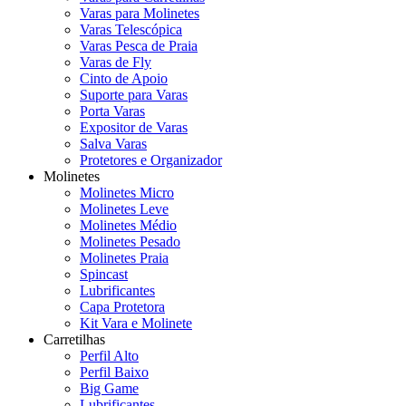
Varas para Molinetes
Varas Telescópica
Varas Pesca de Praia
Varas de Fly
Cinto de Apoio
Suporte para Varas
Porta Varas
Expositor de Varas
Salva Varas
Protetores e Organizador
Molinetes
Molinetes Micro
Molinetes Leve
Molinetes Médio
Molinetes Pesado
Molinetes Praia
Spincast
Lubrificantes
Capa Protetora
Kit Vara e Molinete
Carretilhas
Perfil Alto
Perfil Baixo
Big Game
Lubrificantes