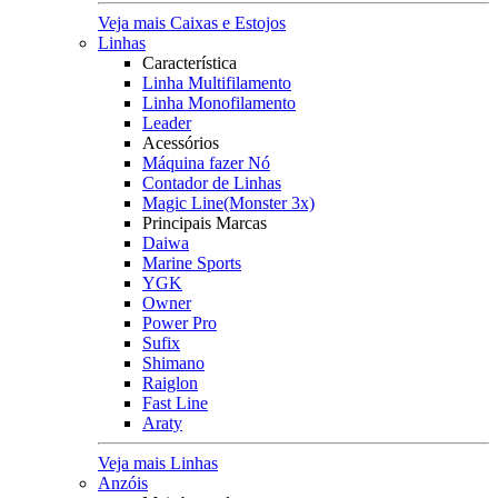
Veja mais Caixas e Estojos
Linhas
Característica
Linha Multifilamento
Linha Monofilamento
Leader
Acessórios
Máquina fazer Nó
Contador de Linhas
Magic Line(Monster 3x)
Principais Marcas
Daiwa
Marine Sports
YGK
Owner
Power Pro
Sufix
Shimano
Raiglon
Fast Line
Araty
Veja mais Linhas
Anzóis