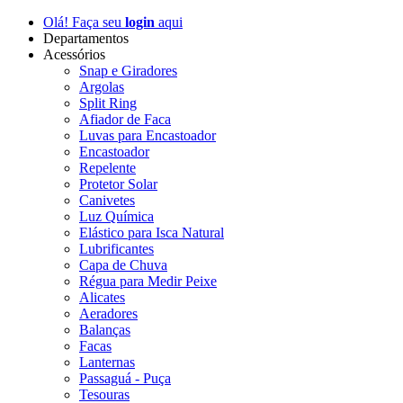
Olá! Faça seu
login
aqui
Departamentos
Acessórios
Snap e Giradores
Argolas
Split Ring
Afiador de Faca
Luvas para Encastoador
Encastoador
Repelente
Protetor Solar
Canivetes
Luz Química
Elástico para Isca Natural
Lubrificantes
Capa de Chuva
Régua para Medir Peixe
Alicates
Aeradores
Balanças
Facas
Lanternas
Passaguá - Puça
Tesouras