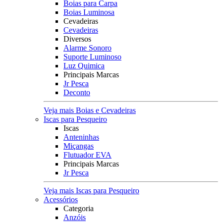
Boias para Carpa
Boias Luminosa
Cevadeiras
Cevadeiras
Diversos
Alarme Sonoro
Suporte Luminoso
Luz Quimica
Principais Marcas
Jr Pesca
Deconto
Veja mais Boias e Cevadeiras
Iscas para Pesqueiro
Iscas
Anteninhas
Miçangas
Flutuador EVA
Principais Marcas
Jr Pesca
Veja mais Iscas para Pesqueiro
Acessórios
Categoria
Anzóis