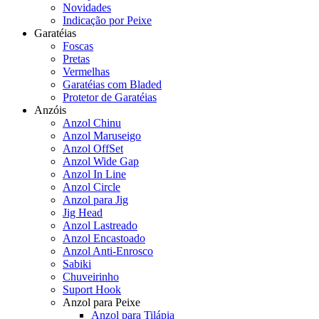
Novidades
Indicação por Peixe
Garatéias
Foscas
Pretas
Vermelhas
Garatéias com Bladed
Protetor de Garatéias
Anzóis
Anzol Chinu
Anzol Maruseigo
Anzol OffSet
Anzol Wide Gap
Anzol In Line
Anzol Circle
Anzol para Jig
Jig Head
Anzol Lastreado
Anzol Encastoado
Anzol Anti-Enrosco
Sabiki
Chuveirinho
Suport Hook
Anzol para Peixe
Anzol para Tilápia