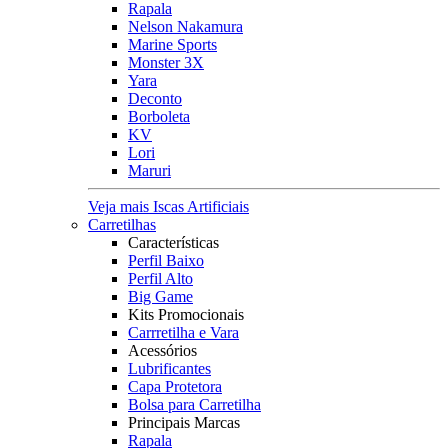
Rapala
Nelson Nakamura
Marine Sports
Monster 3X
Yara
Deconto
Borboleta
KV
Lori
Maruri
Veja mais Iscas Artificiais
Carretilhas
Características
Perfil Baixo
Perfil Alto
Big Game
Kits Promocionais
Carrretilha e Vara
Acessórios
Lubrificantes
Capa Protetora
Bolsa para Carretilha
Principais Marcas
Rapala