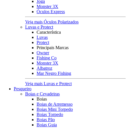
Jogá
Monster 3X
Óculos Express
Veja mais Óculos Polarizados
Luvas e Protect
Característica
Luvas
Protect
Principais Marcas
Owner
Fishing Co
Monster 3X
Albatroz
Mar Negro Fishing
Veja mais Luvas e Protect
Pesqueiro
Boias e Cevadeiras
Boias
Boias de Arremesso
Boias Mini Torpedo
Boias Torpedo
Boias Pão
Boias Guia