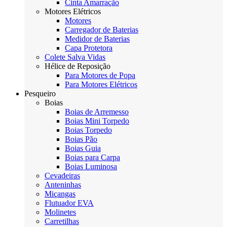
Cinta Amarração
Motores Elétricos
Motores
Carregador de Baterias
Medidor de Baterias
Capa Protetora
Colete Salva Vidas
Hélice de Reposição
Para Motores de Popa
Para Motores Elétricos
Pesqueiro
Boias
Boias de Arremesso
Boias Mini Torpedo
Boias Torpedo
Boias Pão
Boias Guia
Boias para Carpa
Boias Luminosa
Cevadeiras
Anteninhas
Miçangas
Flutuador EVA
Molinetes
Carretilhas