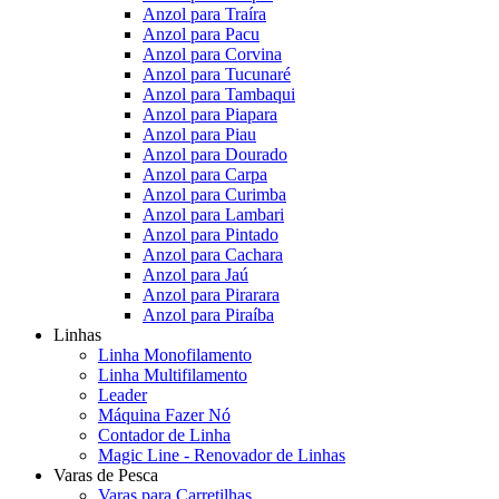
Anzol para Traíra
Anzol para Pacu
Anzol para Corvina
Anzol para Tucunaré
Anzol para Tambaqui
Anzol para Piapara
Anzol para Piau
Anzol para Dourado
Anzol para Carpa
Anzol para Curimba
Anzol para Lambari
Anzol para Pintado
Anzol para Cachara
Anzol para Jaú
Anzol para Pirarara
Anzol para Piraíba
Linhas
Linha Monofilamento
Linha Multifilamento
Leader
Máquina Fazer Nó
Contador de Linha
Magic Line - Renovador de Linhas
Varas de Pesca
Varas para Carretilhas