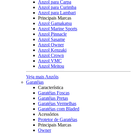
Anzol para Carpa
Anzol para Curimba
Anzol para Lambari
Principais Marcas
Anzol Gamakatsu
Anzol Marine Sports
Anzol Pinnacle
Anzol Sasame
Anzol Owner
Anzol Kenzaki
Anzol Crown
Anzol VMC
Anzol Meitou
Veja mais Anzóis
Garatéias
Característica
Garatéias Foscas
Garatéias Pretas
Garatéias Vermelhas
Garatéias com Bladed
Acessórios
Protetor de Garatéias
Principais Marcas
Owner