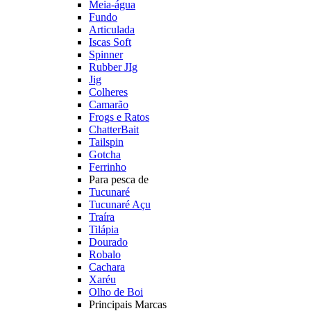
Meia-água
Fundo
Articulada
Iscas Soft
Spinner
Rubber JIg
Jig
Colheres
Camarão
Frogs e Ratos
ChatterBait
Tailspin
Gotcha
Ferrinho
Para pesca de
Tucunaré
Tucunaré Açu
Traíra
Tilápia
Dourado
Robalo
Cachara
Xaréu
Olho de Boi
Principais Marcas