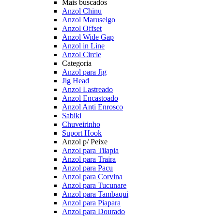
Mais buscados
Anzol Chinu
Anzol Maruseigo
Anzol Offset
Anzol Wide Gap
Anzol in Line
Anzol Circle
Categoria
Anzol para Jig
Jig Head
Anzol Lastreado
Anzol Encastoado
Anzol Anti Enrosco
Sabiki
Chuveirinho
Suport Hook
Anzol p/ Peixe
Anzol para Tilapia
Anzol para Traira
Anzol para Pacu
Anzol para Corvina
Anzol para Tucunare
Anzol para Tambaqui
Anzol para Piapara
Anzol para Dourado