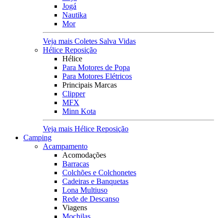
Jogá
Nautika
Mor
Veja mais Coletes Salva Vidas
Hélice Reposição
Hélice
Para Motores de Popa
Para Motores Elétricos
Principais Marcas
Clipper
MFX
Minn Kota
Veja mais Hélice Reposição
Camping
Acampamento
Acomodações
Barracas
Colchões e Colchonetes
Cadeiras e Banquetas
Lona Multiuso
Rede de Descanso
Viagens
Mochilas