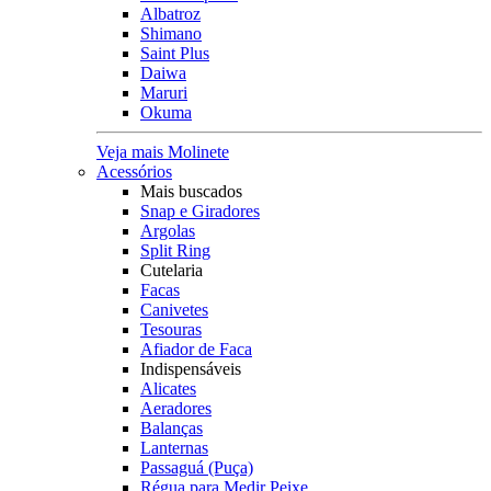
Albatroz
Shimano
Saint Plus
Daiwa
Maruri
Okuma
Veja mais Molinete
Acessórios
Mais buscados
Snap e Giradores
Argolas
Split Ring
Cutelaria
Facas
Canivetes
Tesouras
Afiador de Faca
Indispensáveis
Alicates
Aeradores
Balanças
Lanternas
Passaguá (Puça)
Régua para Medir Peixe