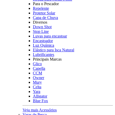
Para o Pescador
Repelente
Protetor Solar
Capa de Chuva
Diversos
Down Shot
Stop Line
Luvas para encastoar
Encastoador
Luz Química
Elástico para Isca Natural
Lubrificantes
Principais Marcas
Glico
Capella
CCM
Owner
Mury
Celta
Yara
Alligator
Blue Fox
Veja mais Acessórios
Varas de Pesca