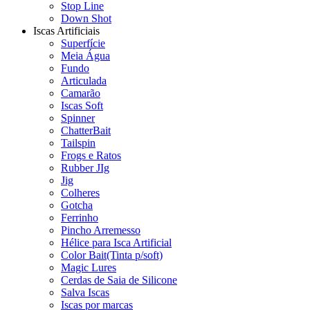
Stop Line
Down Shot
Iscas Artificiais
Superfície
Meia Água
Fundo
Articulada
Camarão
Iscas Soft
Spinner
ChatterBait
Tailspin
Frogs e Ratos
Rubber JIg
Jig
Colheres
Gotcha
Ferrinho
Pincho Arremesso
Hélice para Isca Artificial
Color Bait(Tinta p/soft)
Magic Lures
Cerdas de Saia de Silicone
Salva Iscas
Iscas por marcas