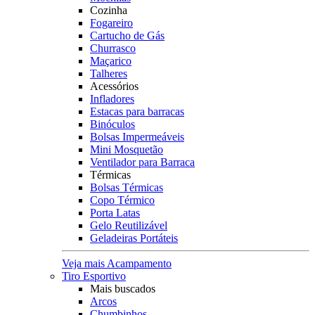
Cozinha
Fogareiro
Cartucho de Gás
Churrasco
Maçarico
Talheres
Acessórios
Infladores
Estacas para barracas
Binóculos
Bolsas Impermeáveis
Mini Mosquetão
Ventilador para Barraca
Térmicas
Bolsas Térmicas
Copo Térmico
Porta Latas
Gelo Reutilizável
Geladeiras Portáteis
Veja mais Acampamento
Tiro Esportivo
Mais buscados
Arcos
Chumbinhos