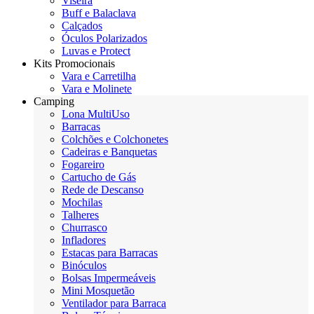
Viseira
Buff e Balaclava
Calçados
Óculos Polarizados
Luvas e Protect
Kits Promocionais
Vara e Carretilha
Vara e Molinete
Camping
Lona MultiUso
Barracas
Colchões e Colchonetes
Cadeiras e Banquetas
Fogareiro
Cartucho de Gás
Rede de Descanso
Mochilas
Talheres
Churrasco
Infladores
Estacas para Barracas
Binóculos
Bolsas Impermeáveis
Mini Mosquetão
Ventilador para Barraca