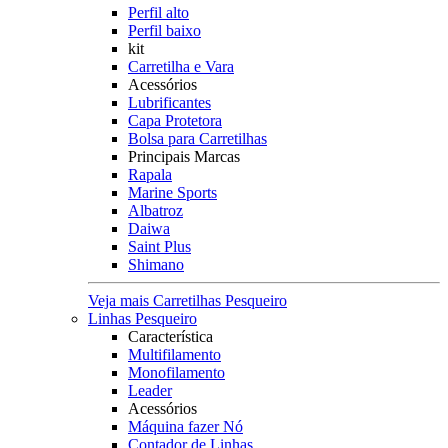
Perfil alto
Perfil baixo
kit
Carretilha e Vara
Acessórios
Lubrificantes
Capa Protetora
Bolsa para Carretilhas
Principais Marcas
Rapala
Marine Sports
Albatroz
Daiwa
Saint Plus
Shimano
Veja mais Carretilhas Pesqueiro
Linhas Pesqueiro
Característica
Multifilamento
Monofilamento
Leader
Acessórios
Máquina fazer Nó
Contador de Linhas