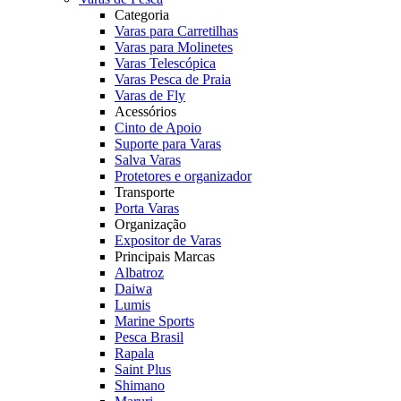
Categoria
Varas para Carretilhas
Varas para Molinetes
Varas Telescópica
Varas Pesca de Praia
Varas de Fly
Acessórios
Cinto de Apoio
Suporte para Varas
Salva Varas
Protetores e organizador
Transporte
Porta Varas
Organização
Expositor de Varas
Principais Marcas
Albatroz
Daiwa
Lumis
Marine Sports
Pesca Brasil
Rapala
Saint Plus
Shimano