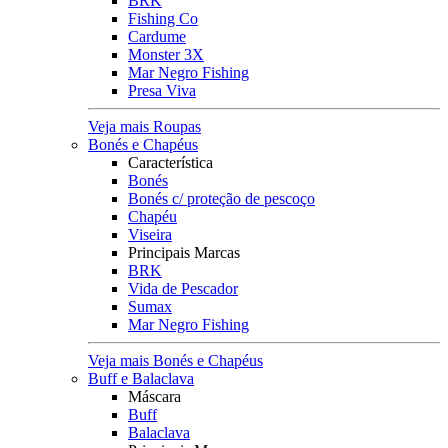
BRK
Fishing Co
Cardume
Monster 3X
Mar Negro Fishing
Presa Viva
Veja mais Roupas
Bonés e Chapéus
Característica
Bonés
Bonés c/ proteção de pescoço
Chapéu
Viseira
Principais Marcas
BRK
Vida de Pescador
Sumax
Mar Negro Fishing
Veja mais Bonés e Chapéus
Buff e Balaclava
Máscara
Buff
Balaclava