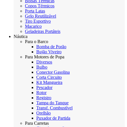
Bolsas Térmicas
Copos Térmicos
Porta Latas
Gelo Reutilizável
Tiro Esportivo
Maçarico
Geladeiras Portáteis
Náutica
Para o Barco
Bomba de Porão
Bujão Viveiro
Para Motores de Popa
Diversos
Bulbo
Conector Gasolina
Corta Circuito
Kit Mangueira
Pescador
Rotor
Registro
Tampa do Tanque
Transf. Combustível
Orelhão
Puxador de Partida
Para Carretas