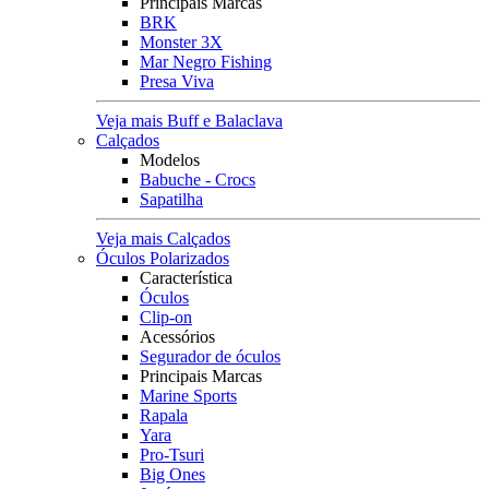
Principais Marcas
BRK
Monster 3X
Mar Negro Fishing
Presa Viva
Veja mais Buff e Balaclava
Calçados
Modelos
Babuche - Crocs
Sapatilha
Veja mais Calçados
Óculos Polarizados
Característica
Óculos
Clip-on
Acessórios
Segurador de óculos
Principais Marcas
Marine Sports
Rapala
Yara
Pro-Tsuri
Big Ones