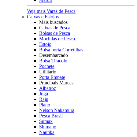
Maruri
Veja mais Varas de Pesca
Caixas e Estojos
Mais buscados
Caixas de Pesca
Bolsas de Pesca
Mochilas de Pesca
Estojo
Bolsa porta Carretilhas
Desembarcado
Bolsa Tiracolo
Pochete
Utilitário
Porta Empate
Principais Marcas
Albatroz
Jogá
Raju
Plano
Nelson Nakamura
Pesca Brasil
Sumax
Shimano
Nautika