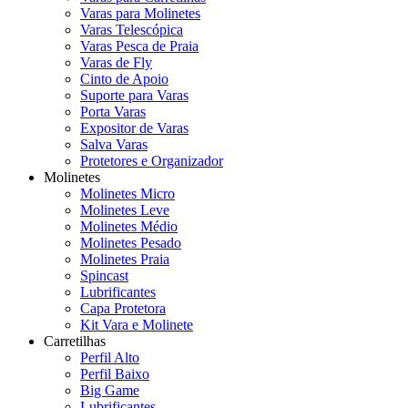
Varas para Molinetes
Varas Telescópica
Varas Pesca de Praia
Varas de Fly
Cinto de Apoio
Suporte para Varas
Porta Varas
Expositor de Varas
Salva Varas
Protetores e Organizador
Molinetes
Molinetes Micro
Molinetes Leve
Molinetes Médio
Molinetes Pesado
Molinetes Praia
Spincast
Lubrificantes
Capa Protetora
Kit Vara e Molinete
Carretilhas
Perfil Alto
Perfil Baixo
Big Game
Lubrificantes