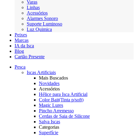
Varas
Linhas
Acessórios
Alarmes Sonoro
Suporte Luminoso
Luz Quimica
Peixes
Marcas
IA da Isca
Blog
Cartão Presente
Pesca
Iscas Artificiais
Mais Buscados
Novidades
Acessórios
Hélice para Isca Artificial
Color Bait(Tinta p/soft)
Magic Lures
Pincho Arremesso
Cerdas de Saia de Silicone
Salva Iscas
Categorias
Superfície