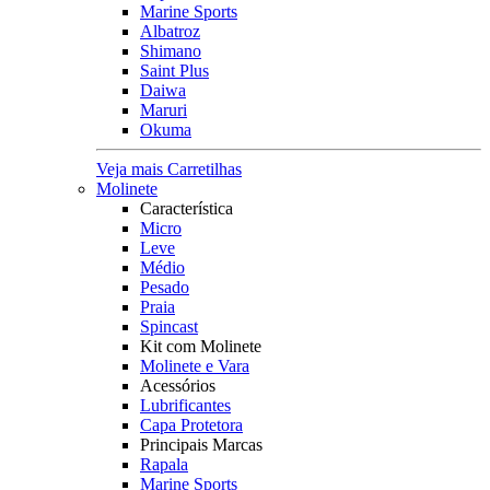
Marine Sports
Albatroz
Shimano
Saint Plus
Daiwa
Maruri
Okuma
Veja mais Carretilhas
Molinete
Característica
Micro
Leve
Médio
Pesado
Praia
Spincast
Kit com Molinete
Molinete e Vara
Acessórios
Lubrificantes
Capa Protetora
Principais Marcas
Rapala
Marine Sports