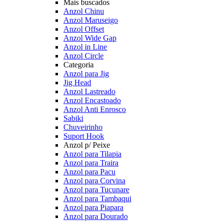
Mais buscados
Anzol Chinu
Anzol Maruseigo
Anzol Offset
Anzol Wide Gap
Anzol in Line
Anzol Circle
Categoria
Anzol para Jig
Jig Head
Anzol Lastreado
Anzol Encastoado
Anzol Anti Enrosco
Sabiki
Chuveirinho
Suport Hook
Anzol p/ Peixe
Anzol para Tilapia
Anzol para Traira
Anzol para Pacu
Anzol para Corvina
Anzol para Tucunare
Anzol para Tambaqui
Anzol para Piapara
Anzol para Dourado