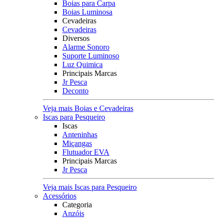
Boias para Carpa
Boias Luminosa
Cevadeiras
Cevadeiras
Diversos
Alarme Sonoro
Suporte Luminoso
Luz Quimica
Principais Marcas
Jr Pesca
Deconto
Veja mais Boias e Cevadeiras
Iscas para Pesqueiro
Iscas
Anteninhas
Miçangas
Flutuador EVA
Principais Marcas
Jr Pesca
Veja mais Iscas para Pesqueiro
Acessórios
Categoria
Anzóis