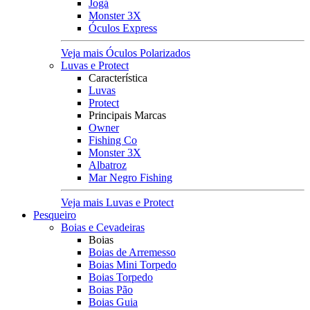
Jogá
Monster 3X
Óculos Express
Veja mais Óculos Polarizados
Luvas e Protect
Característica
Luvas
Protect
Principais Marcas
Owner
Fishing Co
Monster 3X
Albatroz
Mar Negro Fishing
Veja mais Luvas e Protect
Pesqueiro
Boias e Cevadeiras
Boias
Boias de Arremesso
Boias Mini Torpedo
Boias Torpedo
Boias Pão
Boias Guia