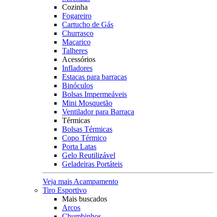
Cozinha
Fogareiro
Cartucho de Gás
Churrasco
Maçarico
Talheres
Acessórios
Infladores
Estacas para barracas
Binóculos
Bolsas Impermeáveis
Mini Mosquetão
Ventilador para Barraca
Térmicas
Bolsas Térmicas
Copo Térmico
Porta Latas
Gelo Reutilizável
Geladeiras Portáteis
Veja mais Acampamento
Tiro Esportivo
Mais buscados
Arcos
Chumbinhos