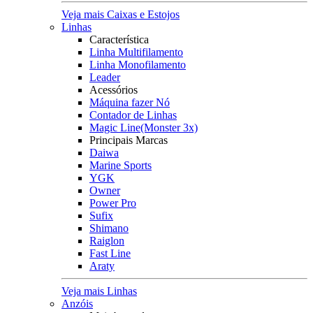
Veja mais Caixas e Estojos
Linhas
Característica
Linha Multifilamento
Linha Monofilamento
Leader
Acessórios
Máquina fazer Nó
Contador de Linhas
Magic Line(Monster 3x)
Principais Marcas
Daiwa
Marine Sports
YGK
Owner
Power Pro
Sufix
Shimano
Raiglon
Fast Line
Araty
Veja mais Linhas
Anzóis