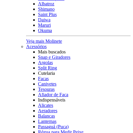
Albatroz
Shimano
Saint Plus
Daiwa
Maruri
Okuma
Veja mais Molinete
Acessórios
Mais buscados
Snap e Giradores
Argolas
Split Ring
Cutelaria
Facas
Canivetes
Tesouras
Afiador de Faca
Indispensáveis
Alicates
Aeradores
Balanças
Lanternas
Passaguá (Puça)
Régua para Medir Peixe