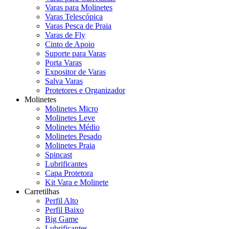
Varas para Molinetes
Varas Telescópica
Varas Pesca de Praia
Varas de Fly
Cinto de Apoio
Suporte para Varas
Porta Varas
Expositor de Varas
Salva Varas
Protetores e Organizador
Molinetes
Molinetes Micro
Molinetes Leve
Molinetes Médio
Molinetes Pesado
Molinetes Praia
Spincast
Lubrificantes
Capa Protetora
Kit Vara e Molinete
Carretilhas
Perfil Alto
Perfil Baixo
Big Game
Lubrificantes