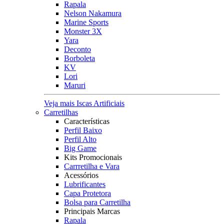
Rapala
Nelson Nakamura
Marine Sports
Monster 3X
Yara
Deconto
Borboleta
KV
Lori
Maruri
Veja mais Iscas Artificiais
Carretilhas
Características
Perfil Baixo
Perfil Alto
Big Game
Kits Promocionais
Carrretilha e Vara
Acessórios
Lubrificantes
Capa Protetora
Bolsa para Carretilha
Principais Marcas
Rapala