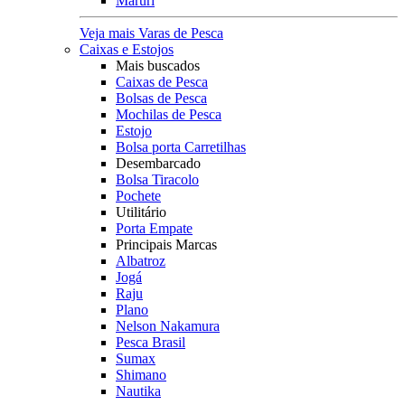
Maruri
Veja mais Varas de Pesca
Caixas e Estojos
Mais buscados
Caixas de Pesca
Bolsas de Pesca
Mochilas de Pesca
Estojo
Bolsa porta Carretilhas
Desembarcado
Bolsa Tiracolo
Pochete
Utilitário
Porta Empate
Principais Marcas
Albatroz
Jogá
Raju
Plano
Nelson Nakamura
Pesca Brasil
Sumax
Shimano
Nautika