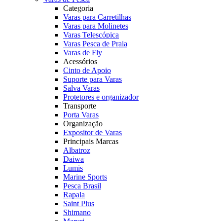
Categoria
Varas para Carretilhas
Varas para Molinetes
Varas Telescópica
Varas Pesca de Praia
Varas de Fly
Acessórios
Cinto de Apoio
Suporte para Varas
Salva Varas
Protetores e organizador
Transporte
Porta Varas
Organização
Expositor de Varas
Principais Marcas
Albatroz
Daiwa
Lumis
Marine Sports
Pesca Brasil
Rapala
Saint Plus
Shimano