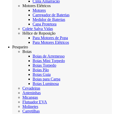
Cinta Amarração
Motores Elétricos
Motores
Carregador de Baterias
Medidor de Baterias
Capa Protetora
Colete Salva Vidas
Hélice de Reposição
Para Motores de Popa
Para Motores Elétricos
Pesqueiro
Boias
Boias de Arremesso
Boias Mini Torpedo
Boias Torpedo
Boias Pão
Boias Guia
Boias para Carpa
Boias Luminosa
Cevadeiras
Anteninhas
Miçangas
Flutuador EVA
Molinetes
Carretilhas