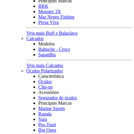
Principais Marcas
BRK
Monster 3X
Mar Negro Fishing
Presa Viva
Veja mais Buff e Balaclava
Calçados
Modelos
Babuche - Crocs
Sapatilha
Veja mais Calçados
Óculos Polarizados
Característica
Óculos
Clip-on
Acessórios
Segurador de óculos
Principais Marcas
Marine Sports
Rapala
Yara
Pro-Tsuri
Big Ones