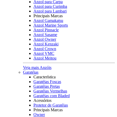
Anzol para Carpa
Anzol para Curimba
Anzol para Lambari
Principais Marcas
Anzol Gamakatsu
Anzol Marine Sports
Anzol Pinnacle
Anzol Sasame
Anzol Owner
Anzol Kenzaki
Anzol Crown
Anzol VMC
Anzol Meitou
Veja mais Anzóis
Garatéias
Característica
Garatéias Foscas
Garatéias Pretas
Garatéias Vermelhas
Garatéias com Bladed
Acessórios
Protetor de Garatéias
Principais Marcas
Owner