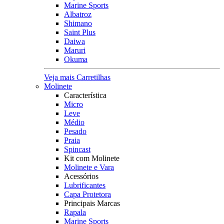
Marine Sports
Albatroz
Shimano
Saint Plus
Daiwa
Maruri
Okuma
Veja mais Carretilhas
Molinete
Característica
Micro
Leve
Médio
Pesado
Praia
Spincast
Kit com Molinete
Molinete e Vara
Acessórios
Lubrificantes
Capa Protetora
Principais Marcas
Rapala
Marine Sports