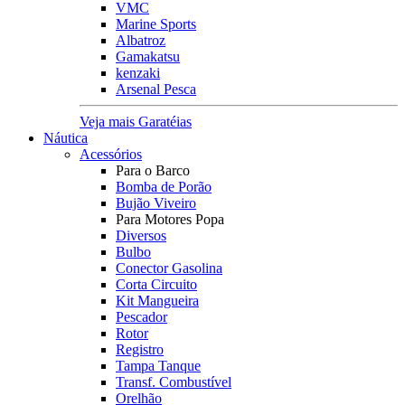
VMC
Marine Sports
Albatroz
Gamakatsu
kenzaki
Arsenal Pesca
Veja mais Garatéias
Náutica
Acessórios
Para o Barco
Bomba de Porão
Bujão Viveiro
Para Motores Popa
Diversos
Bulbo
Conector Gasolina
Corta Circuito
Kit Mangueira
Pescador
Rotor
Registro
Tampa Tanque
Transf. Combustível
Orelhão