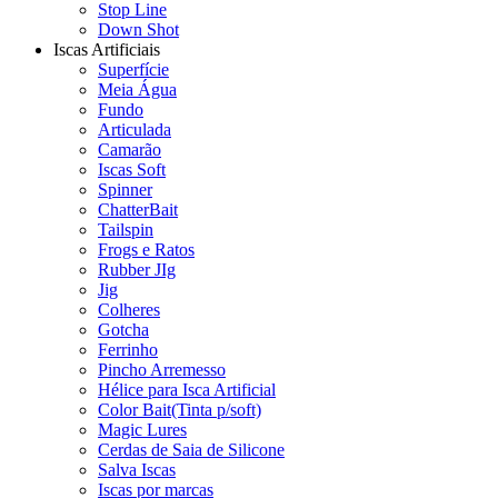
Stop Line
Down Shot
Iscas Artificiais
Superfície
Meia Água
Fundo
Articulada
Camarão
Iscas Soft
Spinner
ChatterBait
Tailspin
Frogs e Ratos
Rubber JIg
Jig
Colheres
Gotcha
Ferrinho
Pincho Arremesso
Hélice para Isca Artificial
Color Bait(Tinta p/soft)
Magic Lures
Cerdas de Saia de Silicone
Salva Iscas
Iscas por marcas