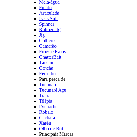
Meia-água
Fundo
Articulada
Iscas Soft
Spinner
Rubber JIg
Jig
Colheres
Camarão
Frogs e Ratos
ChatterBait
Tailspin
Gotcha
Ferrinho
Para pesca de
Tucunaré
Tucunaré Açu
Traíra
Tilápia
Dourado
Robalo
Cachara
Xaréu
Olho de Boi
Principais Marcas