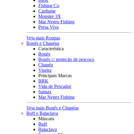
BRK
Fishing Co
Cardume
Monster 3X
Mar Negro Fishing
Presa Viva
Veja mais Roupas
Bonés e Chapéus
Característica
Bonés
Bonés c/ proteção de pescoço
Chapéu
Viseira
Principais Marcas
BRK
Vida de Pescador
Sumax
Mar Negro Fishing
Veja mais Bonés e Chapéus
Buff e Balaclava
Máscara
Buff
Balaclava