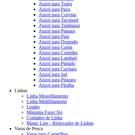
Anzol para Traíra
Anzol para Pacu
Anzol para Corvina
Anzol para Tucunaré
Anzol para Tambaqui
Anzol para Piapara
Anzol para Piau
Anzol para Dourado
Anzol para Carpa
Anzol para Curimba
Anzol para Lambari
Anzol para Pintado
Anzol para Cachara
Anzol para Jaú
Anzol para Pirarara
Anzol para Piraíba
Linhas
Linha Monofilamento
Linha Multifilamento
Leader
Máquina Fazer Nó
Contador de Linha
Magic Line - Renovador de Linhas
Varas de Pesca
Varas para Carretilhas