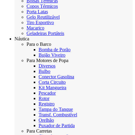
Bolsas Térmicas
Copos Térmicos
Porta Latas
Gelo Reutilizável
Tiro Esportivo
Maçarico
Geladeiras Portáteis
Náutica
Para o Barco
Bomba de Porão
Bujão Viveiro
Para Motores de Popa
Diversos
Bulbo
Conector Gasolina
Corta Circuito
Kit Mangueira
Pescador
Rotor
Registro
Tampa do Tanque
Transf. Combustível
Orelhão
Puxador de Partida
Para Carretas