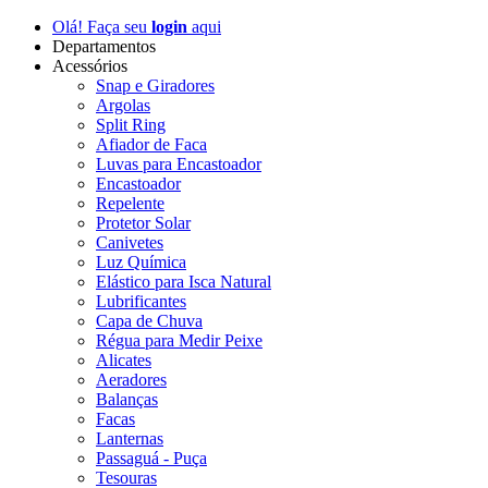
Olá! Faça seu
login
aqui
Departamentos
Acessórios
Snap e Giradores
Argolas
Split Ring
Afiador de Faca
Luvas para Encastoador
Encastoador
Repelente
Protetor Solar
Canivetes
Luz Química
Elástico para Isca Natural
Lubrificantes
Capa de Chuva
Régua para Medir Peixe
Alicates
Aeradores
Balanças
Facas
Lanternas
Passaguá - Puça
Tesouras