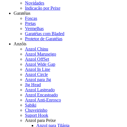
Novidades
Indicação por Peixe
Garatéias
Foscas
Pretas
Vermelhas
Garatéias com Bladed
Protetor de Garatéias
Anzóis
Anzol Chinu
Anzol Maruseigo
Anzol OffSet
Anzol Wide Gap
Anzol In Line
Anzol Circle
Anzol para Jig
Jig Head
Anzol Lastreado
Anzol Encastoado
Anzol Anti-Enrosco
Sabiki
Chuveirinho
Suport Hook
Anzol para Peixe
Anzol para Tilápia