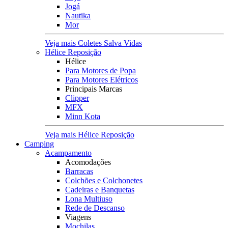
Jogá
Nautika
Mor
Veja mais Coletes Salva Vidas
Hélice Reposição
Hélice
Para Motores de Popa
Para Motores Elétricos
Principais Marcas
Clipper
MFX
Minn Kota
Veja mais Hélice Reposição
Camping
Acampamento
Acomodações
Barracas
Colchões e Colchonetes
Cadeiras e Banquetas
Lona Multiuso
Rede de Descanso
Viagens
Mochilas