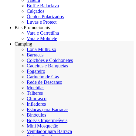
Viseira
Buff e Balaclava
Calçados
Óculos Polarizados
Luvas e Protect
Kits Promocionais
Vara e Carretilha
Vara e Molinete
Camping
Lona MultiUso
Barracas
Colchões e Colchonetes
Cadeiras e Banquetas
Fogareiro
Cartucho de Gás
Rede de Descanso
Mochilas
Talheres
Churrasco
Infladores
Estacas para Barracas
Binóculos
Bolsas Impermeáveis
Mini Mosquetão
Ventilador para Barraca