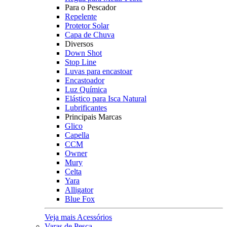
Para o Pescador
Repelente
Protetor Solar
Capa de Chuva
Diversos
Down Shot
Stop Line
Luvas para encastoar
Encastoador
Luz Química
Elástico para Isca Natural
Lubrificantes
Principais Marcas
Glico
Capella
CCM
Owner
Mury
Celta
Yara
Alligator
Blue Fox
Veja mais Acessórios
Varas de Pesca