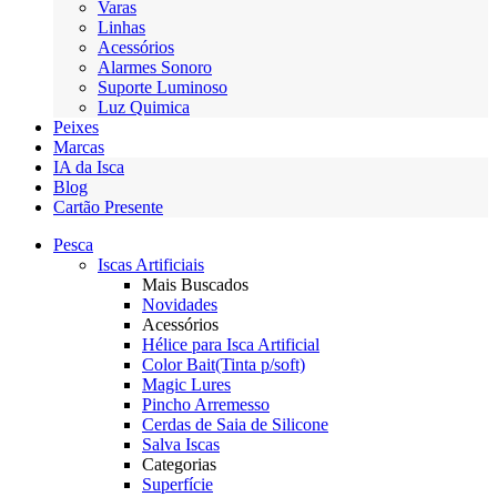
Varas
Linhas
Acessórios
Alarmes Sonoro
Suporte Luminoso
Luz Quimica
Peixes
Marcas
IA da Isca
Blog
Cartão Presente
Pesca
Iscas Artificiais
Mais Buscados
Novidades
Acessórios
Hélice para Isca Artificial
Color Bait(Tinta p/soft)
Magic Lures
Pincho Arremesso
Cerdas de Saia de Silicone
Salva Iscas
Categorias
Superfície