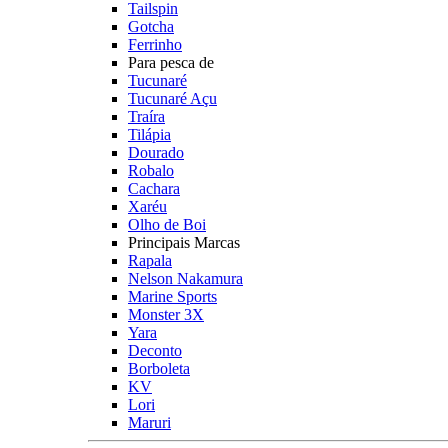
Tailspin
Gotcha
Ferrinho
Para pesca de
Tucunaré
Tucunaré Açu
Traíra
Tilápia
Dourado
Robalo
Cachara
Xaréu
Olho de Boi
Principais Marcas
Rapala
Nelson Nakamura
Marine Sports
Monster 3X
Yara
Deconto
Borboleta
KV
Lori
Maruri