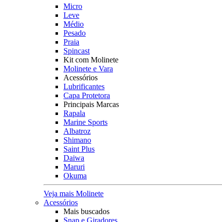
Micro
Leve
Médio
Pesado
Praia
Spincast
Kit com Molinete
Molinete e Vara
Acessórios
Lubrificantes
Capa Protetora
Principais Marcas
Rapala
Marine Sports
Albatroz
Shimano
Saint Plus
Daiwa
Maruri
Okuma
Veja mais Molinete
Acessórios
Mais buscados
Snap e Giradores