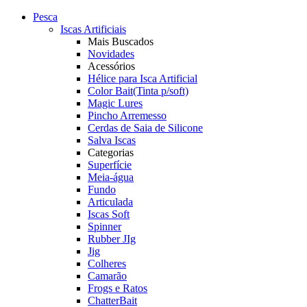
Pesca
Iscas Artificiais
Mais Buscados
Novidades
Acessórios
Hélice para Isca Artificial
Color Bait(Tinta p/soft)
Magic Lures
Pincho Arremesso
Cerdas de Saia de Silicone
Salva Iscas
Categorias
Superfície
Meia-água
Fundo
Articulada
Iscas Soft
Spinner
Rubber JIg
Jig
Colheres
Camarão
Frogs e Ratos
ChatterBait