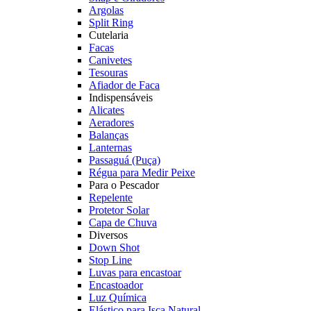
Argolas
Split Ring
Cutelaria
Facas
Canivetes
Tesouras
Afiador de Faca
Indispensáveis
Alicates
Aeradores
Balanças
Lanternas
Passaguá (Puça)
Régua para Medir Peixe
Para o Pescador
Repelente
Protetor Solar
Capa de Chuva
Diversos
Down Shot
Stop Line
Luvas para encastoar
Encastoador
Luz Química
Elástico para Isca Natural