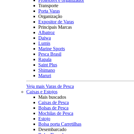
Protetores e organizador
Transporte
Porta Varas
Organização
Expositor de Varas
Principais Marcas
Albatroz
Daiwa
Lumis
Marine Sports
Pesca Brasil
Rapala
Saint Plus
Shimano
Maruri
Veja mais Varas de Pesca
Caixas e Estojos
Mais buscados
Caixas de Pesca
Bolsas de Pesca
Mochilas de Pesca
Estojo
Bolsa porta Carretilhas
Desembarcado