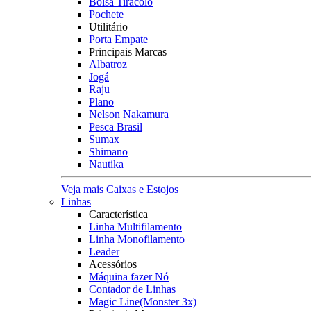
Bolsa Tiracolo
Pochete
Utilitário
Porta Empate
Principais Marcas
Albatroz
Jogá
Raju
Plano
Nelson Nakamura
Pesca Brasil
Sumax
Shimano
Nautika
Veja mais Caixas e Estojos
Linhas
Característica
Linha Multifilamento
Linha Monofilamento
Leader
Acessórios
Máquina fazer Nó
Contador de Linhas
Magic Line(Monster 3x)