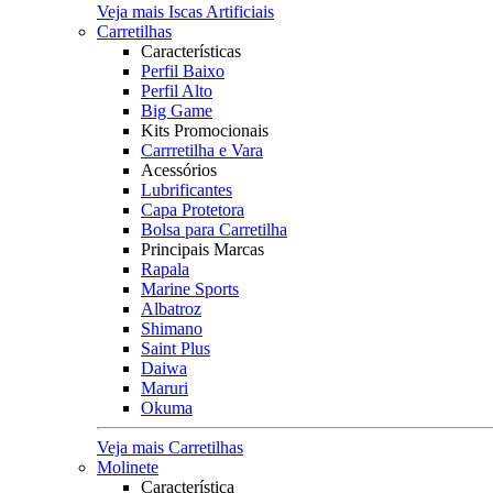
Veja mais Iscas Artificiais
Carretilhas
Características
Perfil Baixo
Perfil Alto
Big Game
Kits Promocionais
Carrretilha e Vara
Acessórios
Lubrificantes
Capa Protetora
Bolsa para Carretilha
Principais Marcas
Rapala
Marine Sports
Albatroz
Shimano
Saint Plus
Daiwa
Maruri
Okuma
Veja mais Carretilhas
Molinete
Característica