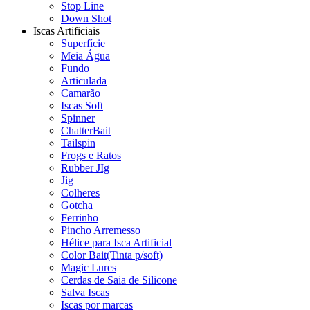
Stop Line
Down Shot
Iscas Artificiais
Superfície
Meia Água
Fundo
Articulada
Camarão
Iscas Soft
Spinner
ChatterBait
Tailspin
Frogs e Ratos
Rubber JIg
Jig
Colheres
Gotcha
Ferrinho
Pincho Arremesso
Hélice para Isca Artificial
Color Bait(Tinta p/soft)
Magic Lures
Cerdas de Saia de Silicone
Salva Iscas
Iscas por marcas