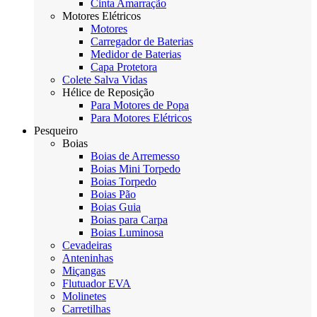
Cinta Amarração
Motores Elétricos
Motores
Carregador de Baterias
Medidor de Baterias
Capa Protetora
Colete Salva Vidas
Hélice de Reposição
Para Motores de Popa
Para Motores Elétricos
Pesqueiro
Boias
Boias de Arremesso
Boias Mini Torpedo
Boias Torpedo
Boias Pão
Boias Guia
Boias para Carpa
Boias Luminosa
Cevadeiras
Anteninhas
Miçangas
Flutuador EVA
Molinetes
Carretilhas