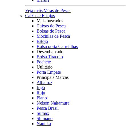
Maruri
Veja mais Varas de Pesca
Caixas e Estojos
Mais buscados
Caixas de Pesca
Bolsas de Pesca
Mochilas de Pesca
Estojo
Bolsa porta Carretilhas
Desembarcado
Bolsa Tiracolo
Pochete
Utilitário
Porta Empate
Principais Marcas
Albatroz
Jogá
Raju
Plano
Nelson Nakamura
Pesca Brasil
Sumax
Shimano
Nautika