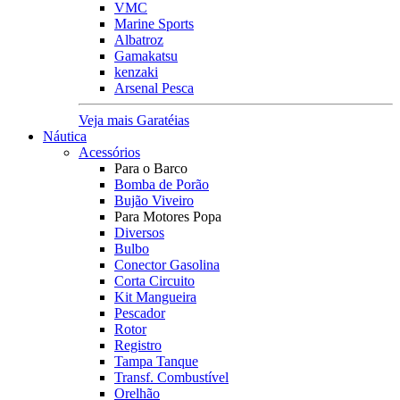
VMC
Marine Sports
Albatroz
Gamakatsu
kenzaki
Arsenal Pesca
Veja mais Garatéias
Náutica
Acessórios
Para o Barco
Bomba de Porão
Bujão Viveiro
Para Motores Popa
Diversos
Bulbo
Conector Gasolina
Corta Circuito
Kit Mangueira
Pescador
Rotor
Registro
Tampa Tanque
Transf. Combustível
Orelhão