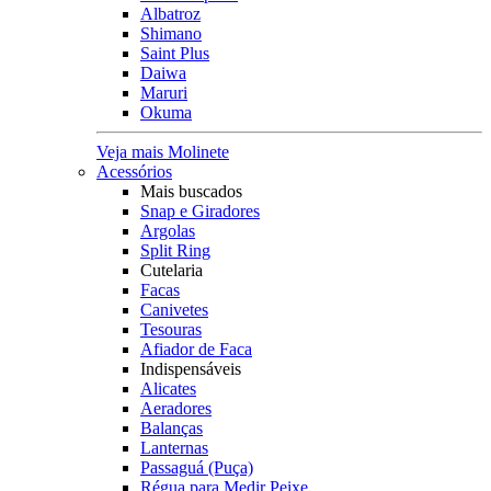
Albatroz
Shimano
Saint Plus
Daiwa
Maruri
Okuma
Veja mais Molinete
Acessórios
Mais buscados
Snap e Giradores
Argolas
Split Ring
Cutelaria
Facas
Canivetes
Tesouras
Afiador de Faca
Indispensáveis
Alicates
Aeradores
Balanças
Lanternas
Passaguá (Puça)
Régua para Medir Peixe