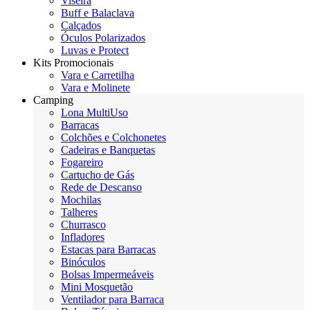
Viseira
Buff e Balaclava
Calçados
Óculos Polarizados
Luvas e Protect
Kits Promocionais
Vara e Carretilha
Vara e Molinete
Camping
Lona MultiUso
Barracas
Colchões e Colchonetes
Cadeiras e Banquetas
Fogareiro
Cartucho de Gás
Rede de Descanso
Mochilas
Talheres
Churrasco
Infladores
Estacas para Barracas
Binóculos
Bolsas Impermeáveis
Mini Mosquetão
Ventilador para Barraca