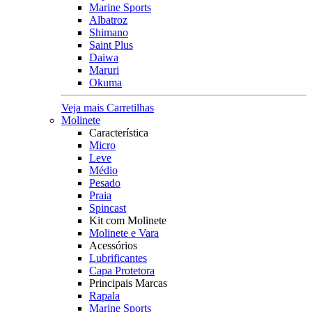
Marine Sports
Albatroz
Shimano
Saint Plus
Daiwa
Maruri
Okuma
Veja mais Carretilhas
Molinete
Característica
Micro
Leve
Médio
Pesado
Praia
Spincast
Kit com Molinete
Molinete e Vara
Acessórios
Lubrificantes
Capa Protetora
Principais Marcas
Rapala
Marine Sports