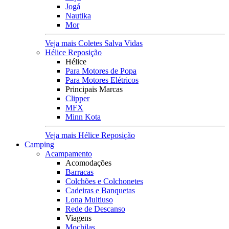
Jogá
Nautika
Mor
Veja mais Coletes Salva Vidas
Hélice Reposição
Hélice
Para Motores de Popa
Para Motores Elétricos
Principais Marcas
Clipper
MFX
Minn Kota
Veja mais Hélice Reposição
Camping
Acampamento
Acomodações
Barracas
Colchões e Colchonetes
Cadeiras e Banquetas
Lona Multiuso
Rede de Descanso
Viagens
Mochilas