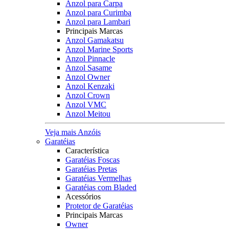
Anzol para Carpa
Anzol para Curimba
Anzol para Lambari
Principais Marcas
Anzol Gamakatsu
Anzol Marine Sports
Anzol Pinnacle
Anzol Sasame
Anzol Owner
Anzol Kenzaki
Anzol Crown
Anzol VMC
Anzol Meitou
Veja mais Anzóis
Garatéias
Característica
Garatéias Foscas
Garatéias Pretas
Garatéias Vermelhas
Garatéias com Bladed
Acessórios
Protetor de Garatéias
Principais Marcas
Owner