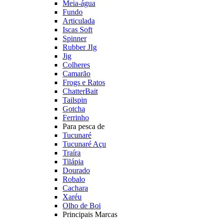
Meia-água
Fundo
Articulada
Iscas Soft
Spinner
Rubber JIg
Jig
Colheres
Camarão
Frogs e Ratos
ChatterBait
Tailspin
Gotcha
Ferrinho
Para pesca de
Tucunaré
Tucunaré Açu
Traíra
Tilápia
Dourado
Robalo
Cachara
Xaréu
Olho de Boi
Principais Marcas