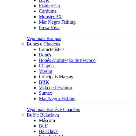
BRK
Fishing Co
Cardume
Monster 3X
Mar Negro Fishing
Presa Viva
Veja mais Roupas
Bonés e Chapéus
Característica
Bonés
Bonés c/ proteção de pescoço
Chapéu
Viseira
Principais Marcas
BRK
Vida de Pescador
Sumax
Mar Negro Fishing
Veja mais Bonés e Chapéus
Buff e Balaclava
Máscara
Buff
Balaclava