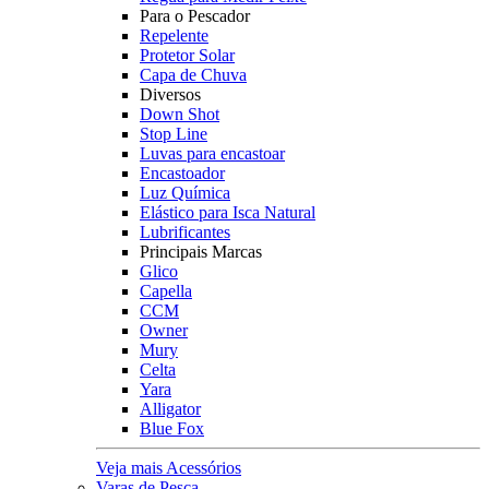
Para o Pescador
Repelente
Protetor Solar
Capa de Chuva
Diversos
Down Shot
Stop Line
Luvas para encastoar
Encastoador
Luz Química
Elástico para Isca Natural
Lubrificantes
Principais Marcas
Glico
Capella
CCM
Owner
Mury
Celta
Yara
Alligator
Blue Fox
Veja mais Acessórios
Varas de Pesca