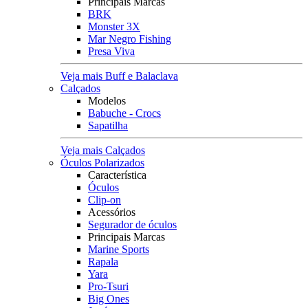
Principais Marcas
BRK
Monster 3X
Mar Negro Fishing
Presa Viva
Veja mais Buff e Balaclava
Calçados
Modelos
Babuche - Crocs
Sapatilha
Veja mais Calçados
Óculos Polarizados
Característica
Óculos
Clip-on
Acessórios
Segurador de óculos
Principais Marcas
Marine Sports
Rapala
Yara
Pro-Tsuri
Big Ones