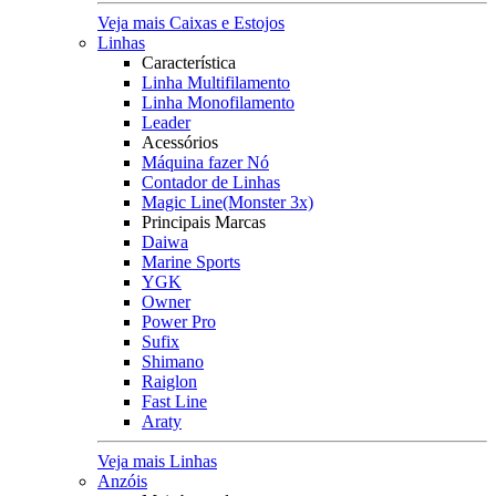
Veja mais Caixas e Estojos
Linhas
Característica
Linha Multifilamento
Linha Monofilamento
Leader
Acessórios
Máquina fazer Nó
Contador de Linhas
Magic Line(Monster 3x)
Principais Marcas
Daiwa
Marine Sports
YGK
Owner
Power Pro
Sufix
Shimano
Raiglon
Fast Line
Araty
Veja mais Linhas
Anzóis