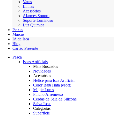
Varas
Linhas
Acessórios
Alarmes Sonoro
Suporte Luminoso
Luz Quimica
Peixes
Marcas
IA da Isca
Blog
Cartão Presente
Pesca
Iscas Artificiais
Mais Buscados
Novidades
Acessórios
Hélice para Isca Artificial
Color Bait(Tinta p/soft)
Magic Lures
Pincho Arremesso
Cerdas de Saia de Silicone
Salva Iscas
Categorias
Superfície