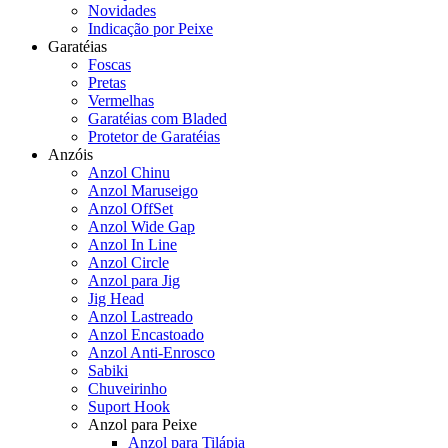
Novidades
Indicação por Peixe
Garatéias
Foscas
Pretas
Vermelhas
Garatéias com Bladed
Protetor de Garatéias
Anzóis
Anzol Chinu
Anzol Maruseigo
Anzol OffSet
Anzol Wide Gap
Anzol In Line
Anzol Circle
Anzol para Jig
Jig Head
Anzol Lastreado
Anzol Encastoado
Anzol Anti-Enrosco
Sabiki
Chuveirinho
Suport Hook
Anzol para Peixe
Anzol para Tilápia