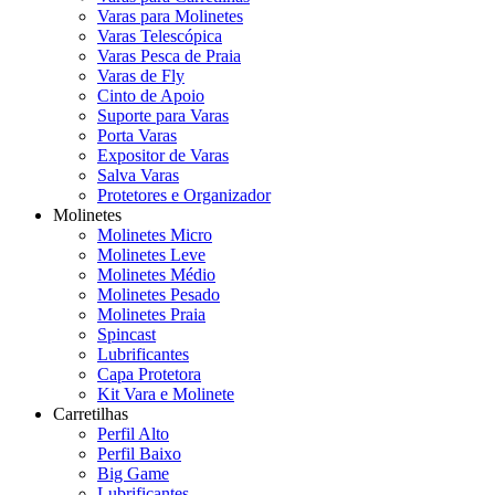
Varas para Molinetes
Varas Telescópica
Varas Pesca de Praia
Varas de Fly
Cinto de Apoio
Suporte para Varas
Porta Varas
Expositor de Varas
Salva Varas
Protetores e Organizador
Molinetes
Molinetes Micro
Molinetes Leve
Molinetes Médio
Molinetes Pesado
Molinetes Praia
Spincast
Lubrificantes
Capa Protetora
Kit Vara e Molinete
Carretilhas
Perfil Alto
Perfil Baixo
Big Game
Lubrificantes