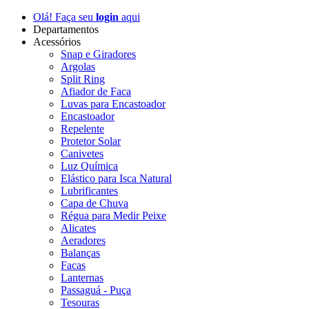
Olá! Faça seu
login
aqui
Departamentos
Acessórios
Snap e Giradores
Argolas
Split Ring
Afiador de Faca
Luvas para Encastoador
Encastoador
Repelente
Protetor Solar
Canivetes
Luz Química
Elástico para Isca Natural
Lubrificantes
Capa de Chuva
Régua para Medir Peixe
Alicates
Aeradores
Balanças
Facas
Lanternas
Passaguá - Puça
Tesouras