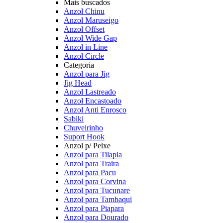
Mais buscados
Anzol Chinu
Anzol Maruseigo
Anzol Offset
Anzol Wide Gap
Anzol in Line
Anzol Circle
Categoria
Anzol para Jig
Jig Head
Anzol Lastreado
Anzol Encastoado
Anzol Anti Enrosco
Sabiki
Chuveirinho
Suport Hook
Anzol p/ Peixe
Anzol para Tilapia
Anzol para Traira
Anzol para Pacu
Anzol para Corvina
Anzol para Tucunare
Anzol para Tambaqui
Anzol para Piapara
Anzol para Dourado