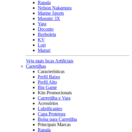
Rapala
Nelson Nakamura
Marine Sports
Monster 3X
Yara
Deconto
Borboleta
KV
Lori
Maruri
Veja mais Iscas Artificiais
Carretilhas
Características
Perfil Baixo
Perfil Alto
Big Game
Kits Promocionais
Carrretilha e Vara
Acessórios
Lubrificantes
Capa Protetora
Bolsa para Carretilha
Principais Marcas
Rapala