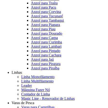
Anzol para Traíra
Anzol para Pacu
Anzol para Corvina
Anzol para Tucunaré
Anzol para Tambaqui
Anzol para Piapara
Anzol para Piau
Anzol para Dourado
Anzol para Carpa
Anzol para Curimba
Anzol para Lambari
Anzol para Pintado
Anzol para Cachara
Anzol para Jaú
Anzol para Pirarara
Anzol para Piraíba
Linhas
Linha Monofilamento
Linha Multifilamento
Leader
Máquina Fazer Nó
Contador de Linha
Magic Line - Renovador de Linhas
Varas de Pesca
Varas para Carretilhas