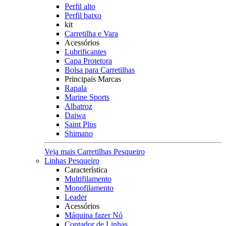
Perfil alto
Perfil baixo
kit
Carretilha e Vara
Acessórios
Lubrificantes
Capa Protetora
Bolsa para Carretilhas
Principais Marcas
Rapala
Marine Sports
Albatroz
Daiwa
Saint Plus
Shimano
Veja mais Carretilhas Pesqueiro
Linhas Pesqueiro
Característica
Multifilamento
Monofilamento
Leader
Acessórios
Máquina fazer Nó
Contador de Linhas