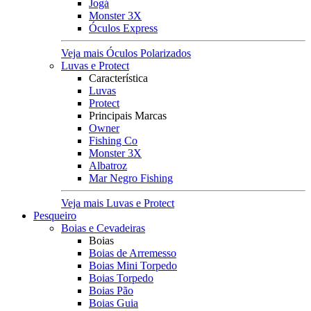
Jogá
Monster 3X
Óculos Express
Veja mais Óculos Polarizados
Luvas e Protect
Característica
Luvas
Protect
Principais Marcas
Owner
Fishing Co
Monster 3X
Albatroz
Mar Negro Fishing
Veja mais Luvas e Protect
Pesqueiro
Boias e Cevadeiras
Boias
Boias de Arremesso
Boias Mini Torpedo
Boias Torpedo
Boias Pão
Boias Guia