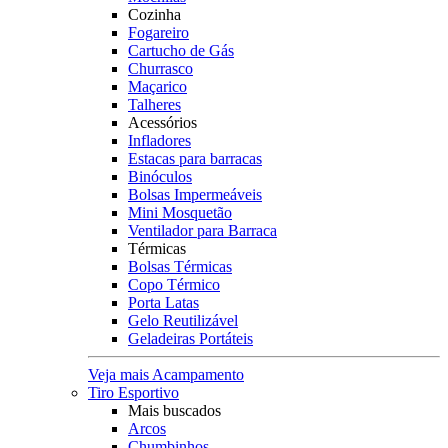
Cozinha
Fogareiro
Cartucho de Gás
Churrasco
Maçarico
Talheres
Acessórios
Infladores
Estacas para barracas
Binóculos
Bolsas Impermeáveis
Mini Mosquetão
Ventilador para Barraca
Térmicas
Bolsas Térmicas
Copo Térmico
Porta Latas
Gelo Reutilizável
Geladeiras Portáteis
Veja mais Acampamento
Tiro Esportivo
Mais buscados
Arcos
Chumbinhos