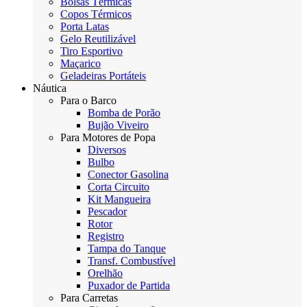
Bolsas Térmicas
Copos Térmicos
Porta Latas
Gelo Reutilizável
Tiro Esportivo
Maçarico
Geladeiras Portáteis
Náutica
Para o Barco
Bomba de Porão
Bujão Viveiro
Para Motores de Popa
Diversos
Bulbo
Conector Gasolina
Corta Circuito
Kit Mangueira
Pescador
Rotor
Registro
Tampa do Tanque
Transf. Combustível
Orelhão
Puxador de Partida
Para Carretas