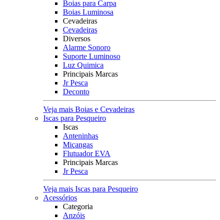
Boias para Carpa
Boias Luminosa
Cevadeiras
Cevadeiras
Diversos
Alarme Sonoro
Suporte Luminoso
Luz Quimica
Principais Marcas
Jr Pesca
Deconto
Veja mais Boias e Cevadeiras
Iscas para Pesqueiro
Iscas
Anteninhas
Miçangas
Flutuador EVA
Principais Marcas
Jr Pesca
Veja mais Iscas para Pesqueiro
Acessórios
Categoria
Anzóis