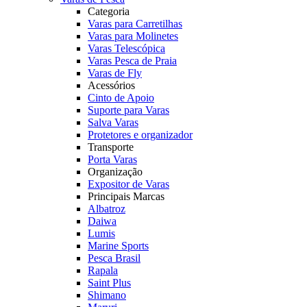
Categoria
Varas para Carretilhas
Varas para Molinetes
Varas Telescópica
Varas Pesca de Praia
Varas de Fly
Acessórios
Cinto de Apoio
Suporte para Varas
Salva Varas
Protetores e organizador
Transporte
Porta Varas
Organização
Expositor de Varas
Principais Marcas
Albatroz
Daiwa
Lumis
Marine Sports
Pesca Brasil
Rapala
Saint Plus
Shimano