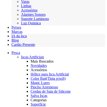
Varas
Linhas
Acessórios
Alarmes Sonoro
Suporte Luminoso
Luz Quimica
Peixes
Marcas
IA da Isca
Blog
Cartão Presente
Pesca
Iscas Artificiais
Mais Buscados
Novidades
Acessórios
Hélice para Isca Artificial
Color Bait(Tinta p/soft)
Magic Lures
Pincho Arremesso
Cerdas de Saia de Silicone
Salva Iscas
Categorias
Superfície