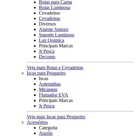
Boias para Carpa
Boias Luminosa
Cevadeiras
Cevadeiras
Diversos
Alarme Sonoro
Suporte Luminoso
Luz Quimica
Principais Marcas
Jr Pesca
Deconto
Veja mais Boias e Cevadeiras
Iscas para Pesqueiro
Iscas
Anteninhas
Miçangas
Flutuador EVA
Principais Marcas
Jr Pesca
Veja mais Iscas para Pesqueiro
Acessórios
Categoria
Anzóis