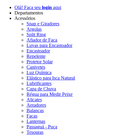
Olá! Faça seu
login
aqui
Departamentos
Acessórios
Snap e Giradores
Argolas
Split Ring
Afiador de Faca
Luvas para Encastoador
Encastoador
Repelente
Protetor Solar
Canivetes
Luz Química
Elástico para Isca Natural
Lubrificantes
Capa de Chuva
Régua para Medir Peixe
Alicates
Aeradores
Balanças
Facas
Lanternas
Passaguá - Puça
Tesouras