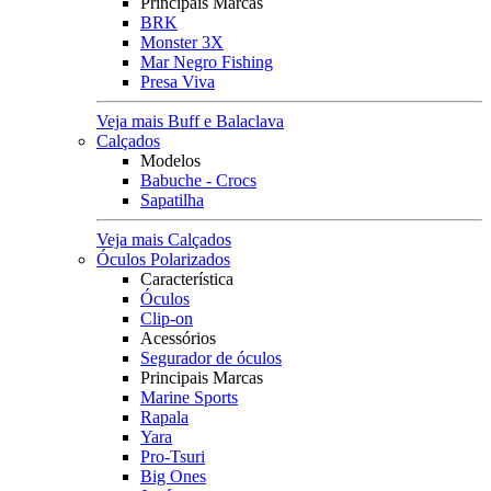
Principais Marcas
BRK
Monster 3X
Mar Negro Fishing
Presa Viva
Veja mais Buff e Balaclava
Calçados
Modelos
Babuche - Crocs
Sapatilha
Veja mais Calçados
Óculos Polarizados
Característica
Óculos
Clip-on
Acessórios
Segurador de óculos
Principais Marcas
Marine Sports
Rapala
Yara
Pro-Tsuri
Big Ones