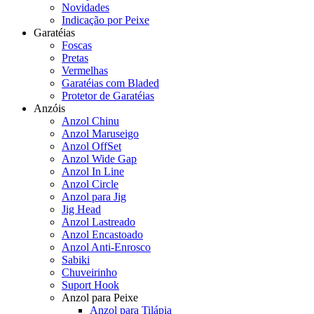
Novidades
Indicação por Peixe
Garatéias
Foscas
Pretas
Vermelhas
Garatéias com Bladed
Protetor de Garatéias
Anzóis
Anzol Chinu
Anzol Maruseigo
Anzol OffSet
Anzol Wide Gap
Anzol In Line
Anzol Circle
Anzol para Jig
Jig Head
Anzol Lastreado
Anzol Encastoado
Anzol Anti-Enrosco
Sabiki
Chuveirinho
Suport Hook
Anzol para Peixe
Anzol para Tilápia