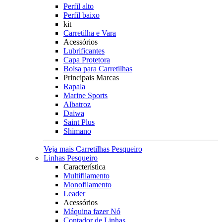
Perfil alto
Perfil baixo
kit
Carretilha e Vara
Acessórios
Lubrificantes
Capa Protetora
Bolsa para Carretilhas
Principais Marcas
Rapala
Marine Sports
Albatroz
Daiwa
Saint Plus
Shimano
Veja mais Carretilhas Pesqueiro
Linhas Pesqueiro
Característica
Multifilamento
Monofilamento
Leader
Acessórios
Máquina fazer Nó
Contador de Linhas