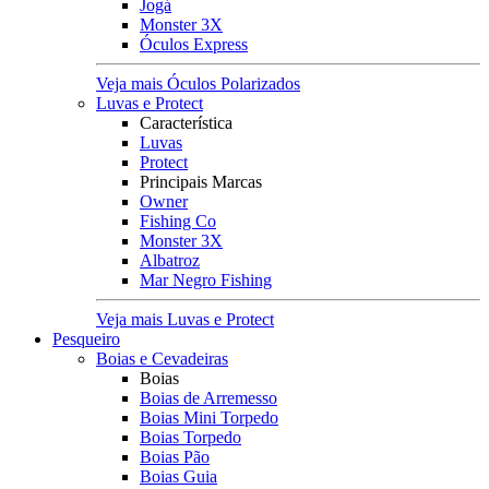
Jogá
Monster 3X
Óculos Express
Veja mais Óculos Polarizados
Luvas e Protect
Característica
Luvas
Protect
Principais Marcas
Owner
Fishing Co
Monster 3X
Albatroz
Mar Negro Fishing
Veja mais Luvas e Protect
Pesqueiro
Boias e Cevadeiras
Boias
Boias de Arremesso
Boias Mini Torpedo
Boias Torpedo
Boias Pão
Boias Guia