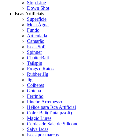
Stop Line
Down Shot
Iscas Artificiais
Superfície
Meia Água
Fundo
Articulada
Camarão
Iscas Soft
Spinner
ChatterBait
Tailspin
Frogs e Ratos
Rubber JIg
Jig
Colheres
Gotcha
Ferrinho
Pincho Arremesso
Hélice para Isca Artificial
Color Bait(Tinta p/soft)
Magic Lures
Cerdas de Saia de Silicone
Salva Iscas
Iscas por marcas