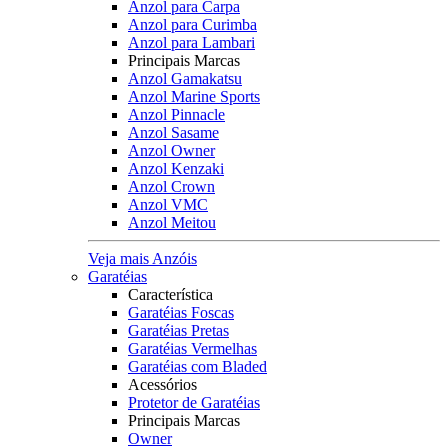
Anzol para Carpa
Anzol para Curimba
Anzol para Lambari
Principais Marcas
Anzol Gamakatsu
Anzol Marine Sports
Anzol Pinnacle
Anzol Sasame
Anzol Owner
Anzol Kenzaki
Anzol Crown
Anzol VMC
Anzol Meitou
Veja mais Anzóis
Garatéias
Característica
Garatéias Foscas
Garatéias Pretas
Garatéias Vermelhas
Garatéias com Bladed
Acessórios
Protetor de Garatéias
Principais Marcas
Owner