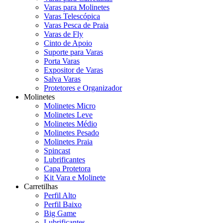
Varas para Molinetes
Varas Telescópica
Varas Pesca de Praia
Varas de Fly
Cinto de Apoio
Suporte para Varas
Porta Varas
Expositor de Varas
Salva Varas
Protetores e Organizador
Molinetes
Molinetes Micro
Molinetes Leve
Molinetes Médio
Molinetes Pesado
Molinetes Praia
Spincast
Lubrificantes
Capa Protetora
Kit Vara e Molinete
Carretilhas
Perfil Alto
Perfil Baixo
Big Game
Lubrificantes