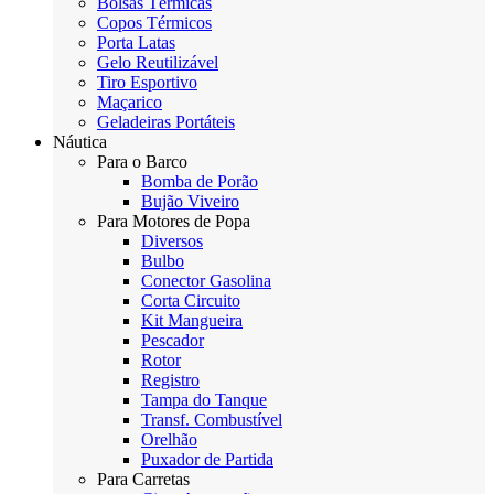
Bolsas Térmicas
Copos Térmicos
Porta Latas
Gelo Reutilizável
Tiro Esportivo
Maçarico
Geladeiras Portáteis
Náutica
Para o Barco
Bomba de Porão
Bujão Viveiro
Para Motores de Popa
Diversos
Bulbo
Conector Gasolina
Corta Circuito
Kit Mangueira
Pescador
Rotor
Registro
Tampa do Tanque
Transf. Combustível
Orelhão
Puxador de Partida
Para Carretas