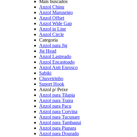
Mais buscados
Anzol Chinu
Anzol Maruseigo
Anzol Offset
Anzol Wide Gap
Anzol in Line
Anzol Circle
Categoria
Anzol para Jig
Jig Head
Anzol Lastreado
Anzol Encastoado
Anzol Anti Enrosco
Sabiki
Chuveirinho
Suport Hook
Anzol p/ Peixe
Anzol para Tilapia
Anzol para Traira
Anzol para Pacu
Anzol para Corvina
Anzol para Tucunare
Anzol para Tambaqui
Anzol para Piapara
Anzol para Dourado