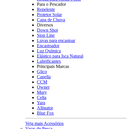
Para o Pescador
Repelente
Protetor Solar
Capa de Chuva
Diversos
Down Shot
Stop Line
Luvas para encastoar
Encastoador
Luz Química
Elástico para Isca Natural
Lubrificantes
Principais Marcas
Glico
Capella
CCM
Owner
Mury
Celta
Yara
Alligator
Blue Fox
Veja mais Acessórios
Varas de Pesca