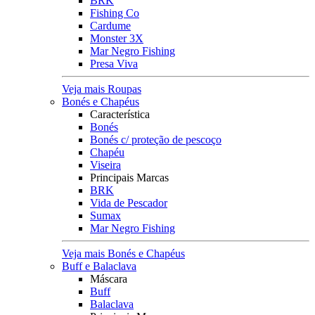
BRK
Fishing Co
Cardume
Monster 3X
Mar Negro Fishing
Presa Viva
Veja mais Roupas
Bonés e Chapéus
Característica
Bonés
Bonés c/ proteção de pescoço
Chapéu
Viseira
Principais Marcas
BRK
Vida de Pescador
Sumax
Mar Negro Fishing
Veja mais Bonés e Chapéus
Buff e Balaclava
Máscara
Buff
Balaclava