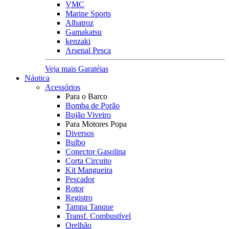
VMC
Marine Sports
Albatroz
Gamakatsu
kenzaki
Arsenal Pesca
Veja mais Garatéias
Náutica
Acessórios
Para o Barco
Bomba de Porão
Bujão Viveiro
Para Motores Popa
Diversos
Bulbo
Conector Gasolina
Corta Circuito
Kit Mangueira
Pescador
Rotor
Registro
Tampa Tanque
Transf. Combustível
Orelhão