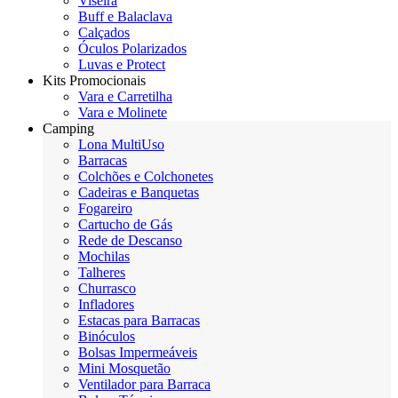
Viseira
Buff e Balaclava
Calçados
Óculos Polarizados
Luvas e Protect
Kits Promocionais
Vara e Carretilha
Vara e Molinete
Camping
Lona MultiUso
Barracas
Colchões e Colchonetes
Cadeiras e Banquetas
Fogareiro
Cartucho de Gás
Rede de Descanso
Mochilas
Talheres
Churrasco
Infladores
Estacas para Barracas
Binóculos
Bolsas Impermeáveis
Mini Mosquetão
Ventilador para Barraca