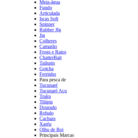
Meia-água
Fundo
Articulada
Iscas Soft
Spinner
Rubber JIg
Jig
Colheres
Camarão
Frogs e Ratos
ChatterBait
Tailspin
Gotcha
Ferrinho
Para pesca de
Tucunaré
Tucunaré Açu
Traíra
Tilápia
Dourado
Robalo
Cachara
Xaréu
Olho de Boi
Principais Marcas