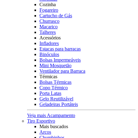
Cozinha
Fogareiro
Cartucho de Gás
Churrasco
Maçarico
Talheres
Acessórios
Infladores
Estacas para barracas
Binóculos
Bolsas Impermeáveis
Mini Mosquetão
Ventilador para Barraca
Térmicas
Bolsas Térmicas
Copo Térmico
Porta Latas
Gelo Reutilizável
Geladeiras Portáteis
Veja mais Acampamento
Tiro Esportivo
Mais buscados
Arcos
Chumbinhos