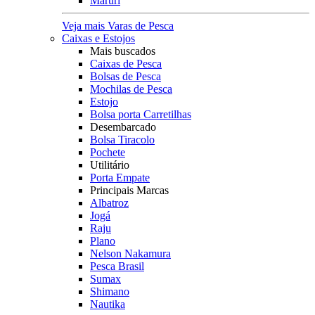
Maruri
Veja mais Varas de Pesca
Caixas e Estojos
Mais buscados
Caixas de Pesca
Bolsas de Pesca
Mochilas de Pesca
Estojo
Bolsa porta Carretilhas
Desembarcado
Bolsa Tiracolo
Pochete
Utilitário
Porta Empate
Principais Marcas
Albatroz
Jogá
Raju
Plano
Nelson Nakamura
Pesca Brasil
Sumax
Shimano
Nautika