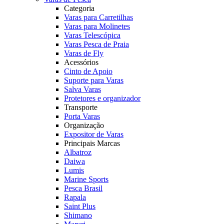
Categoria
Varas para Carretilhas
Varas para Molinetes
Varas Telescópica
Varas Pesca de Praia
Varas de Fly
Acessórios
Cinto de Apoio
Suporte para Varas
Salva Varas
Protetores e organizador
Transporte
Porta Varas
Organização
Expositor de Varas
Principais Marcas
Albatroz
Daiwa
Lumis
Marine Sports
Pesca Brasil
Rapala
Saint Plus
Shimano