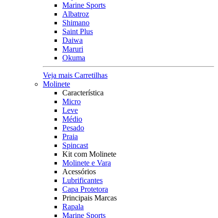
Marine Sports
Albatroz
Shimano
Saint Plus
Daiwa
Maruri
Okuma
Veja mais Carretilhas
Molinete
Característica
Micro
Leve
Médio
Pesado
Praia
Spincast
Kit com Molinete
Molinete e Vara
Acessórios
Lubrificantes
Capa Protetora
Principais Marcas
Rapala
Marine Sports