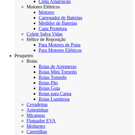
Cinta Amarração
Motores Elétricos
Motores
Carregador de Baterias
Medidor de Baterias
Capa Protetora
Colete Salva Vidas
Hélice de Reposição
Para Motores de Popa
Para Motores Elétricos
Pesqueiro
Boias
Boias de Arremesso
Boias Mini Torpedo
Boias Torpedo
Boias Pão
Boias Guia
Boias para Carpa
Boias Luminosa
Cevadeiras
Anteninhas
Miçangas
Flutuador EVA
Molinetes
Carretilhas