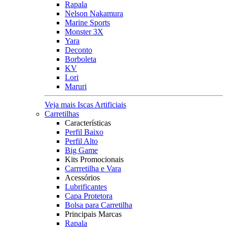
Rapala
Nelson Nakamura
Marine Sports
Monster 3X
Yara
Deconto
Borboleta
KV
Lori
Maruri
Veja mais Iscas Artificiais
Carretilhas
Características
Perfil Baixo
Perfil Alto
Big Game
Kits Promocionais
Carrretilha e Vara
Acessórios
Lubrificantes
Capa Protetora
Bolsa para Carretilha
Principais Marcas
Rapala