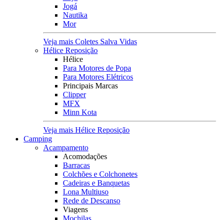
Jogá
Nautika
Mor
Veja mais Coletes Salva Vidas
Hélice Reposição
Hélice
Para Motores de Popa
Para Motores Elétricos
Principais Marcas
Clipper
MFX
Minn Kota
Veja mais Hélice Reposição
Camping
Acampamento
Acomodações
Barracas
Colchões e Colchonetes
Cadeiras e Banquetas
Lona Multiuso
Rede de Descanso
Viagens
Mochilas