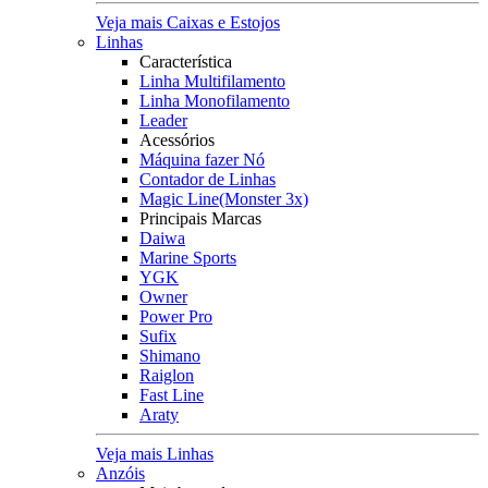
Veja mais Caixas e Estojos
Linhas
Característica
Linha Multifilamento
Linha Monofilamento
Leader
Acessórios
Máquina fazer Nó
Contador de Linhas
Magic Line(Monster 3x)
Principais Marcas
Daiwa
Marine Sports
YGK
Owner
Power Pro
Sufix
Shimano
Raiglon
Fast Line
Araty
Veja mais Linhas
Anzóis