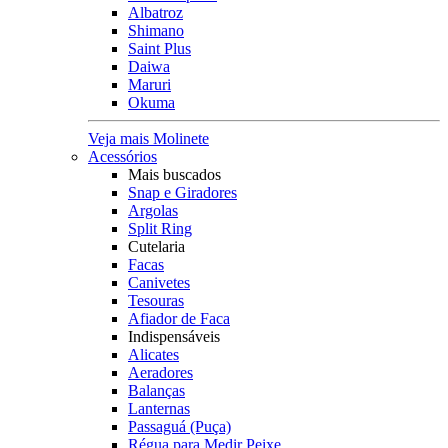
Albatroz
Shimano
Saint Plus
Daiwa
Maruri
Okuma
Veja mais Molinete
Acessórios
Mais buscados
Snap e Giradores
Argolas
Split Ring
Cutelaria
Facas
Canivetes
Tesouras
Afiador de Faca
Indispensáveis
Alicates
Aeradores
Balanças
Lanternas
Passaguá (Puça)
Régua para Medir Peixe