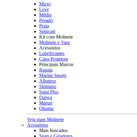
Micro
Leve
Médio
Pesado
Praia
Spincast
Kit com Molinete
Molinete e Vara
Acessórios
Lubrificantes
Capa Protetora
Principais Marcas
Rapala
Marine Sports
Albatroz
Shimano
Saint Plus
Daiwa
Maruri
Okuma
Veja mais Molinete
Acessórios
Mais buscados
Snap e Giradores