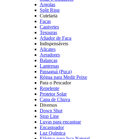
Argolas
Split Ring
Cutelaria
Facas
Canivetes
Tesouras
Afiador de Faca
Indispensáveis
Alicates
Aeradores
Balanças
Lanternas
Passaguá (Puça)
Régua para Medir Peixe
Para o Pescador
Repelente
Protetor Solar
Capa de Chuva
Diversos
Down Shot
Stop Line
Luvas para encastoar
Encastoador
Luz Química
Elástico para Isca Natural