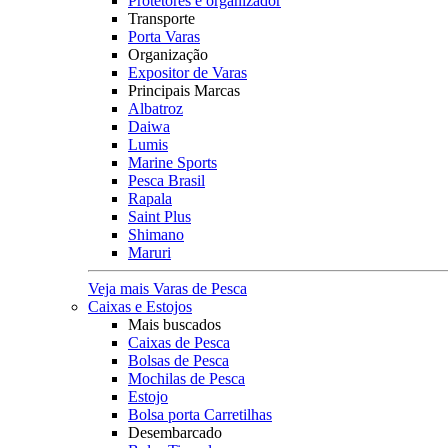
Protetores e organizador
Transporte
Porta Varas
Organização
Expositor de Varas
Principais Marcas
Albatroz
Daiwa
Lumis
Marine Sports
Pesca Brasil
Rapala
Saint Plus
Shimano
Maruri
Veja mais Varas de Pesca
Caixas e Estojos
Mais buscados
Caixas de Pesca
Bolsas de Pesca
Mochilas de Pesca
Estojo
Bolsa porta Carretilhas
Desembarcado