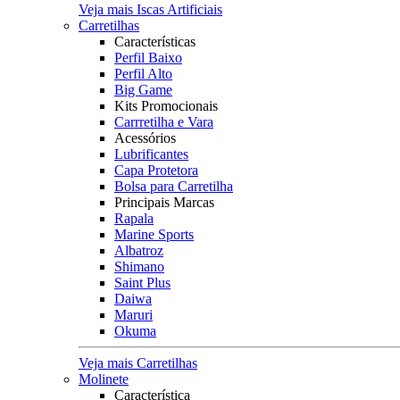
Veja mais Iscas Artificiais
Carretilhas
Características
Perfil Baixo
Perfil Alto
Big Game
Kits Promocionais
Carrretilha e Vara
Acessórios
Lubrificantes
Capa Protetora
Bolsa para Carretilha
Principais Marcas
Rapala
Marine Sports
Albatroz
Shimano
Saint Plus
Daiwa
Maruri
Okuma
Veja mais Carretilhas
Molinete
Característica