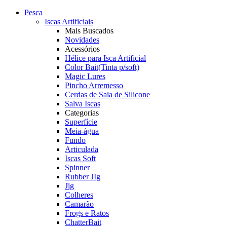
Pesca
Iscas Artificiais
Mais Buscados
Novidades
Acessórios
Hélice para Isca Artificial
Color Bait(Tinta p/soft)
Magic Lures
Pincho Arremesso
Cerdas de Saia de Silicone
Salva Iscas
Categorias
Superfície
Meia-água
Fundo
Articulada
Iscas Soft
Spinner
Rubber JIg
Jig
Colheres
Camarão
Frogs e Ratos
ChatterBait