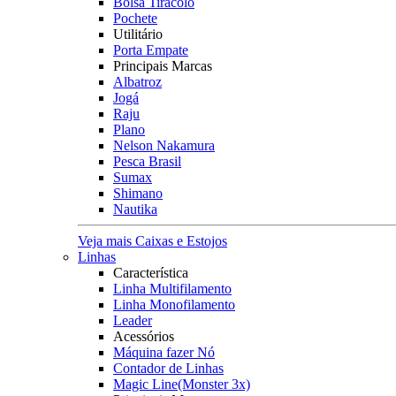
Bolsa Tiracolo
Pochete
Utilitário
Porta Empate
Principais Marcas
Albatroz
Jogá
Raju
Plano
Nelson Nakamura
Pesca Brasil
Sumax
Shimano
Nautika
Veja mais Caixas e Estojos
Linhas
Característica
Linha Multifilamento
Linha Monofilamento
Leader
Acessórios
Máquina fazer Nó
Contador de Linhas
Magic Line(Monster 3x)