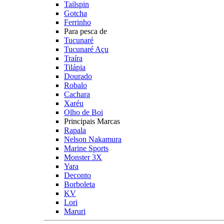
Tailspin
Gotcha
Ferrinho
Para pesca de
Tucunaré
Tucunaré Açu
Traíra
Tilápia
Dourado
Robalo
Cachara
Xaréu
Olho de Boi
Principais Marcas
Rapala
Nelson Nakamura
Marine Sports
Monster 3X
Yara
Deconto
Borboleta
KV
Lori
Maruri