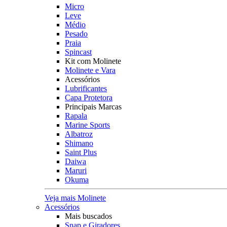
Micro
Leve
Médio
Pesado
Praia
Spincast
Kit com Molinete
Molinete e Vara
Acessórios
Lubrificantes
Capa Protetora
Principais Marcas
Rapala
Marine Sports
Albatroz
Shimano
Saint Plus
Daiwa
Maruri
Okuma
Veja mais Molinete
Acessórios
Mais buscados
Snap e Giradores