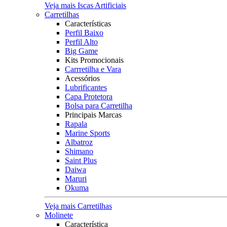
Veja mais Iscas Artificiais
Carretilhas
Características
Perfil Baixo
Perfil Alto
Big Game
Kits Promocionais
Carrretilha e Vara
Acessórios
Lubrificantes
Capa Protetora
Bolsa para Carretilha
Principais Marcas
Rapala
Marine Sports
Albatroz
Shimano
Saint Plus
Daiwa
Maruri
Okuma
Veja mais Carretilhas
Molinete
Característica