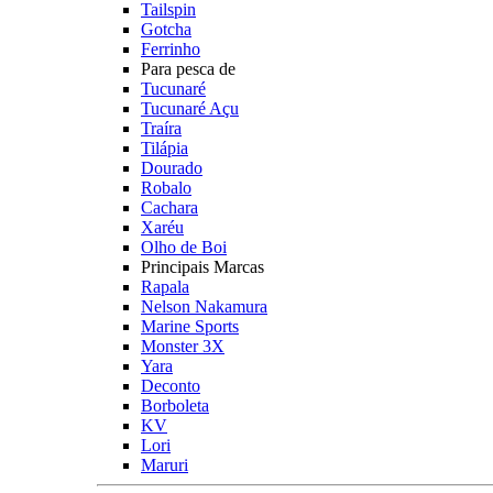
Tailspin
Gotcha
Ferrinho
Para pesca de
Tucunaré
Tucunaré Açu
Traíra
Tilápia
Dourado
Robalo
Cachara
Xaréu
Olho de Boi
Principais Marcas
Rapala
Nelson Nakamura
Marine Sports
Monster 3X
Yara
Deconto
Borboleta
KV
Lori
Maruri