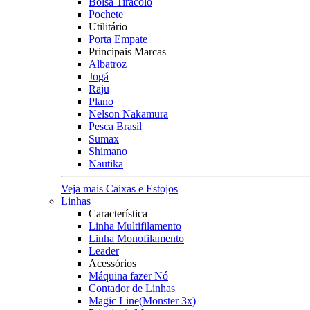
Bolsa Tiracolo
Pochete
Utilitário
Porta Empate
Principais Marcas
Albatroz
Jogá
Raju
Plano
Nelson Nakamura
Pesca Brasil
Sumax
Shimano
Nautika
Veja mais Caixas e Estojos
Linhas
Característica
Linha Multifilamento
Linha Monofilamento
Leader
Acessórios
Máquina fazer Nó
Contador de Linhas
Magic Line(Monster 3x)