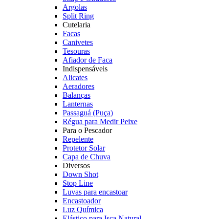
Argolas
Split Ring
Cutelaria
Facas
Canivetes
Tesouras
Afiador de Faca
Indispensáveis
Alicates
Aeradores
Balanças
Lanternas
Passaguá (Puça)
Régua para Medir Peixe
Para o Pescador
Repelente
Protetor Solar
Capa de Chuva
Diversos
Down Shot
Stop Line
Luvas para encastoar
Encastoador
Luz Química
Elástico para Isca Natural