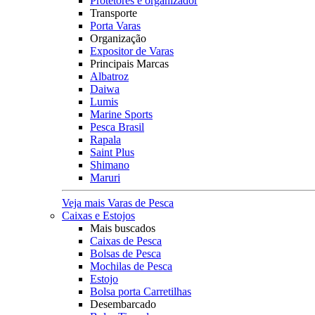
Protetores e organizador
Transporte
Porta Varas
Organização
Expositor de Varas
Principais Marcas
Albatroz
Daiwa
Lumis
Marine Sports
Pesca Brasil
Rapala
Saint Plus
Shimano
Maruri
Veja mais Varas de Pesca
Caixas e Estojos
Mais buscados
Caixas de Pesca
Bolsas de Pesca
Mochilas de Pesca
Estojo
Bolsa porta Carretilhas
Desembarcado