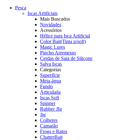
Pesca
Iscas Artificiais
Mais Buscados
Novidades
Acessórios
Hélice para Isca Artificial
Color Bait(Tinta p/soft)
Magic Lures
Pincho Arremesso
Cerdas de Saia de Silicone
Salva Iscas
Categorias
Superfície
Meia-água
Fundo
Articulada
Iscas Soft
Spinner
Rubber JIg
Jig
Colheres
Camarão
Frogs e Ratos
ChatterBait