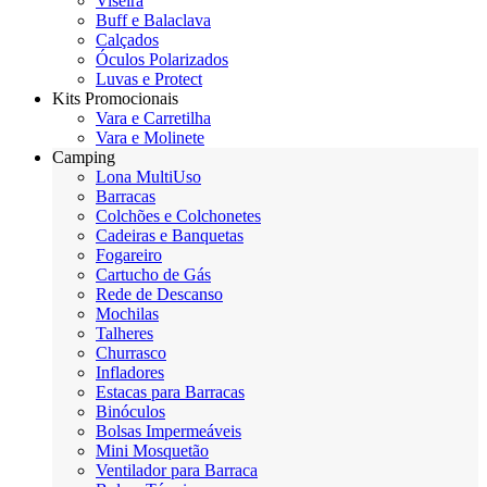
Viseira
Buff e Balaclava
Calçados
Óculos Polarizados
Luvas e Protect
Kits Promocionais
Vara e Carretilha
Vara e Molinete
Camping
Lona MultiUso
Barracas
Colchões e Colchonetes
Cadeiras e Banquetas
Fogareiro
Cartucho de Gás
Rede de Descanso
Mochilas
Talheres
Churrasco
Infladores
Estacas para Barracas
Binóculos
Bolsas Impermeáveis
Mini Mosquetão
Ventilador para Barraca