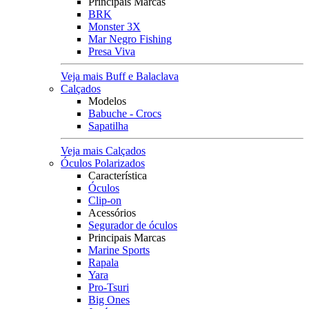
Principais Marcas
BRK
Monster 3X
Mar Negro Fishing
Presa Viva
Veja mais Buff e Balaclava
Calçados
Modelos
Babuche - Crocs
Sapatilha
Veja mais Calçados
Óculos Polarizados
Característica
Óculos
Clip-on
Acessórios
Segurador de óculos
Principais Marcas
Marine Sports
Rapala
Yara
Pro-Tsuri
Big Ones