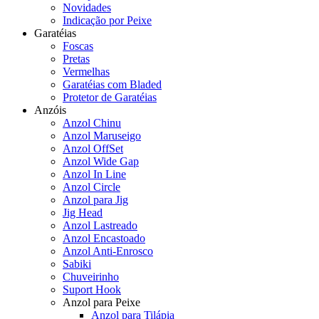
Novidades
Indicação por Peixe
Garatéias
Foscas
Pretas
Vermelhas
Garatéias com Bladed
Protetor de Garatéias
Anzóis
Anzol Chinu
Anzol Maruseigo
Anzol OffSet
Anzol Wide Gap
Anzol In Line
Anzol Circle
Anzol para Jig
Jig Head
Anzol Lastreado
Anzol Encastoado
Anzol Anti-Enrosco
Sabiki
Chuveirinho
Suport Hook
Anzol para Peixe
Anzol para Tilápia