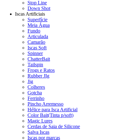
Stop Line
Down Shot
Iscas Artificiais
Superfície
Meia Água
Fundo
Articulada
Camarão
Iscas Soft
Spinner
ChatterBait
Tailspin
Frogs e Ratos
Rubber JIg
Jig
Colheres
Gotcha
Ferrinho
Pincho Arremesso
Hélice para Isca Artificial
Color Bait(Tinta p/soft)
Magic Lures
Cerdas de Saia de Silicone
Salva Iscas
Iscas por marcas