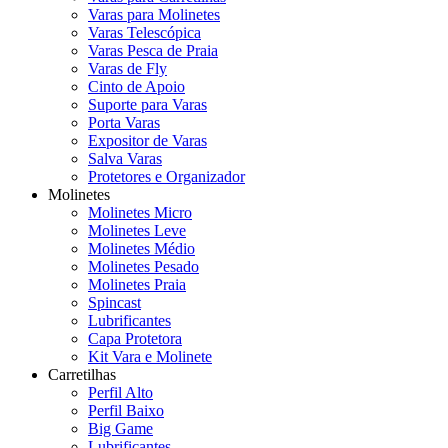
Varas para Molinetes
Varas Telescópica
Varas Pesca de Praia
Varas de Fly
Cinto de Apoio
Suporte para Varas
Porta Varas
Expositor de Varas
Salva Varas
Protetores e Organizador
Molinetes
Molinetes Micro
Molinetes Leve
Molinetes Médio
Molinetes Pesado
Molinetes Praia
Spincast
Lubrificantes
Capa Protetora
Kit Vara e Molinete
Carretilhas
Perfil Alto
Perfil Baixo
Big Game
Lubrificantes