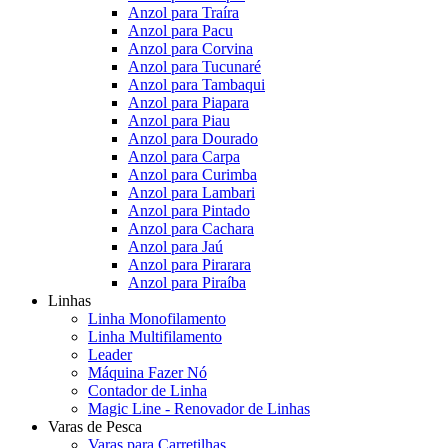
Anzol para Traíra
Anzol para Pacu
Anzol para Corvina
Anzol para Tucunaré
Anzol para Tambaqui
Anzol para Piapara
Anzol para Piau
Anzol para Dourado
Anzol para Carpa
Anzol para Curimba
Anzol para Lambari
Anzol para Pintado
Anzol para Cachara
Anzol para Jaú
Anzol para Pirarara
Anzol para Piraíba
Linhas
Linha Monofilamento
Linha Multifilamento
Leader
Máquina Fazer Nó
Contador de Linha
Magic Line - Renovador de Linhas
Varas de Pesca
Varas para Carretilhas