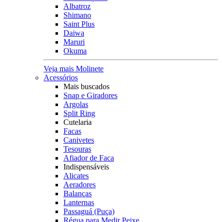
Albatroz
Shimano
Saint Plus
Daiwa
Maruri
Okuma
Veja mais Molinete
Acessórios
Mais buscados
Snap e Giradores
Argolas
Split Ring
Cutelaria
Facas
Canivetes
Tesouras
Afiador de Faca
Indispensáveis
Alicates
Aeradores
Balanças
Lanternas
Passaguá (Puça)
Régua para Medir Peixe