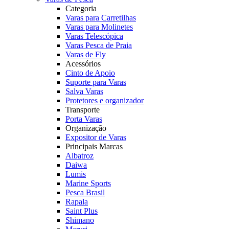
Categoria
Varas para Carretilhas
Varas para Molinetes
Varas Telescópica
Varas Pesca de Praia
Varas de Fly
Acessórios
Cinto de Apoio
Suporte para Varas
Salva Varas
Protetores e organizador
Transporte
Porta Varas
Organização
Expositor de Varas
Principais Marcas
Albatroz
Daiwa
Lumis
Marine Sports
Pesca Brasil
Rapala
Saint Plus
Shimano