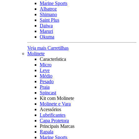
Marine Sports
Albatroz
Shimano
Saint Plus
Daiwa
Maruri
Okuma
Veja mais Carretilhas
Molinete
Característica
Micro
Leve
Médio
Pesado
Praia
Spincast
Kit com Molinete
Molinete e Vara
Acessórios
Lubrificantes
Capa Protetora
Principais Marcas
Rapala
Marine Sports