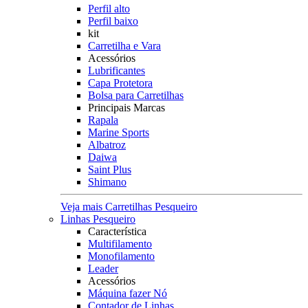
Perfil alto
Perfil baixo
kit
Carretilha e Vara
Acessórios
Lubrificantes
Capa Protetora
Bolsa para Carretilhas
Principais Marcas
Rapala
Marine Sports
Albatroz
Daiwa
Saint Plus
Shimano
Veja mais Carretilhas Pesqueiro
Linhas Pesqueiro
Característica
Multifilamento
Monofilamento
Leader
Acessórios
Máquina fazer Nó
Contador de Linhas