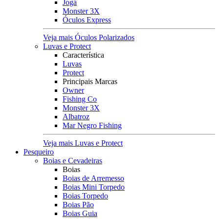
Jogá
Monster 3X
Óculos Express
Veja mais Óculos Polarizados
Luvas e Protect
Característica
Luvas
Protect
Principais Marcas
Owner
Fishing Co
Monster 3X
Albatroz
Mar Negro Fishing
Veja mais Luvas e Protect
Pesqueiro
Boias e Cevadeiras
Boias
Boias de Arremesso
Boias Mini Torpedo
Boias Torpedo
Boias Pão
Boias Guia