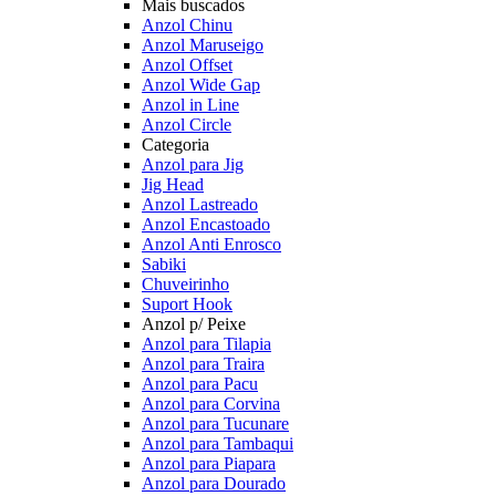
Mais buscados
Anzol Chinu
Anzol Maruseigo
Anzol Offset
Anzol Wide Gap
Anzol in Line
Anzol Circle
Categoria
Anzol para Jig
Jig Head
Anzol Lastreado
Anzol Encastoado
Anzol Anti Enrosco
Sabiki
Chuveirinho
Suport Hook
Anzol p/ Peixe
Anzol para Tilapia
Anzol para Traira
Anzol para Pacu
Anzol para Corvina
Anzol para Tucunare
Anzol para Tambaqui
Anzol para Piapara
Anzol para Dourado