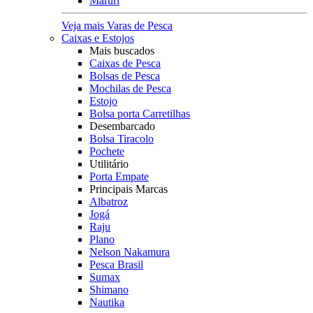
Maruri
Veja mais Varas de Pesca
Caixas e Estojos
Mais buscados
Caixas de Pesca
Bolsas de Pesca
Mochilas de Pesca
Estojo
Bolsa porta Carretilhas
Desembarcado
Bolsa Tiracolo
Pochete
Utilitário
Porta Empate
Principais Marcas
Albatroz
Jogá
Raju
Plano
Nelson Nakamura
Pesca Brasil
Sumax
Shimano
Nautika