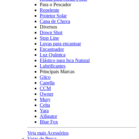
Para o Pescador
Repelente
Protetor Solar
Capa de Chuva
Diversos
Down Shot
Stop Line
Luvas para encastoar
Encastoador
Luz Química
Elástico para Isca Natural
Lubrificantes
Principais Marcas
Glico
Capella
CCM
Owner
Mury
Celta
Yara
Alligator
Blue Fox
Veja mais Acessórios
Varas de Pesca