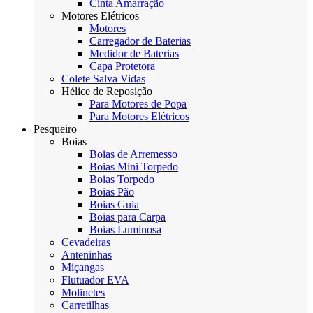
Cinta Amarração
Motores Elétricos
Motores
Carregador de Baterias
Medidor de Baterias
Capa Protetora
Colete Salva Vidas
Hélice de Reposição
Para Motores de Popa
Para Motores Elétricos
Pesqueiro
Boias
Boias de Arremesso
Boias Mini Torpedo
Boias Torpedo
Boias Pão
Boias Guia
Boias para Carpa
Boias Luminosa
Cevadeiras
Anteninhas
Miçangas
Flutuador EVA
Molinetes
Carretilhas