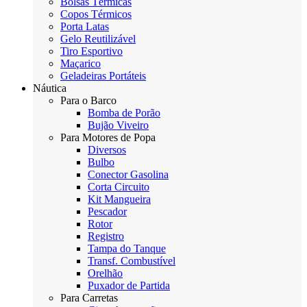
Bolsas Térmicas
Copos Térmicos
Porta Latas
Gelo Reutilizável
Tiro Esportivo
Maçarico
Geladeiras Portáteis
Náutica
Para o Barco
Bomba de Porão
Bujão Viveiro
Para Motores de Popa
Diversos
Bulbo
Conector Gasolina
Corta Circuito
Kit Mangueira
Pescador
Rotor
Registro
Tampa do Tanque
Transf. Combustível
Orelhão
Puxador de Partida
Para Carretas