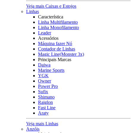
Veja mais Caixas e Estojos
Linhas
Característica
Linha Multifilamento
Linha Monofilamento
Leader
Acessórios
Máquina fazer Nó
Contador de Linhas
Magic Line(Monster 3x)
Principais Marcas
Daiwa
Marine Sports
YGK
Owner
Power Pro
Sufix
Shimano
Raiglon
Fast Line
Araty
Veja mais Linhas
Anzóis