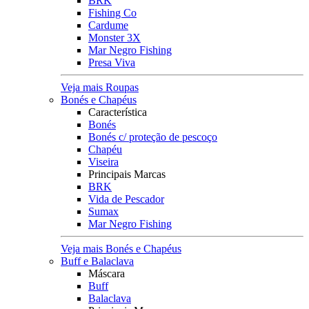
BRK
Fishing Co
Cardume
Monster 3X
Mar Negro Fishing
Presa Viva
Veja mais Roupas
Bonés e Chapéus
Característica
Bonés
Bonés c/ proteção de pescoço
Chapéu
Viseira
Principais Marcas
BRK
Vida de Pescador
Sumax
Mar Negro Fishing
Veja mais Bonés e Chapéus
Buff e Balaclava
Máscara
Buff
Balaclava