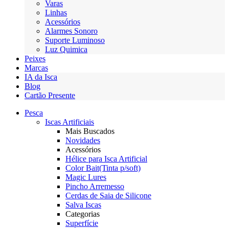
Varas
Linhas
Acessórios
Alarmes Sonoro
Suporte Luminoso
Luz Quimica
Peixes
Marcas
IA da Isca
Blog
Cartão Presente
Pesca
Iscas Artificiais
Mais Buscados
Novidades
Acessórios
Hélice para Isca Artificial
Color Bait(Tinta p/soft)
Magic Lures
Pincho Arremesso
Cerdas de Saia de Silicone
Salva Iscas
Categorias
Superfície