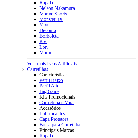
Rapala
Nelson Nakamura
Marine Sports
Monster 3X
Yara
Deconto
Borboleta
KV
Lori
Maruri
Veja mais Iscas Artificiais
Carretilhas
Características
Perfil Baixo
Perfil Alto
Big Game
Kits Promocionais
Carrretilha e Vara
Acessórios
Lubrificantes
Capa Protetora
Bolsa para Carretilha
Principais Marcas
Rapala