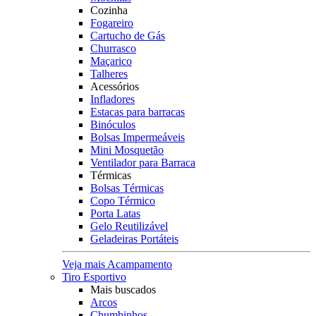
Cozinha
Fogareiro
Cartucho de Gás
Churrasco
Maçarico
Talheres
Acessórios
Infladores
Estacas para barracas
Binóculos
Bolsas Impermeáveis
Mini Mosquetão
Ventilador para Barraca
Térmicas
Bolsas Térmicas
Copo Térmico
Porta Latas
Gelo Reutilizável
Geladeiras Portáteis
Veja mais Acampamento
Tiro Esportivo
Mais buscados
Arcos
Chumbinhos