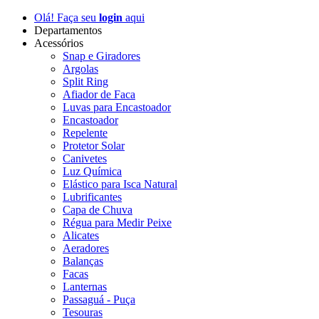
Olá! Faça seu
login
aqui
Departamentos
Acessórios
Snap e Giradores
Argolas
Split Ring
Afiador de Faca
Luvas para Encastoador
Encastoador
Repelente
Protetor Solar
Canivetes
Luz Química
Elástico para Isca Natural
Lubrificantes
Capa de Chuva
Régua para Medir Peixe
Alicates
Aeradores
Balanças
Facas
Lanternas
Passaguá - Puça
Tesouras