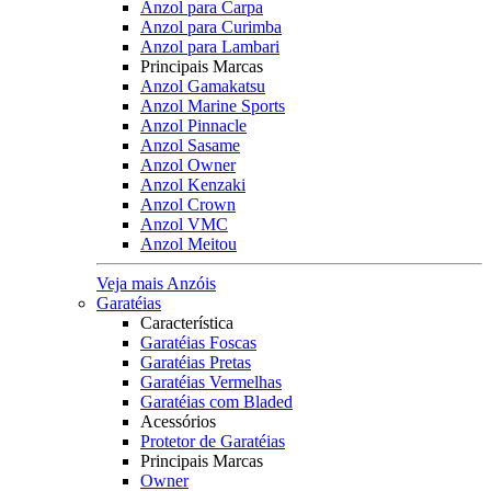
Anzol para Carpa
Anzol para Curimba
Anzol para Lambari
Principais Marcas
Anzol Gamakatsu
Anzol Marine Sports
Anzol Pinnacle
Anzol Sasame
Anzol Owner
Anzol Kenzaki
Anzol Crown
Anzol VMC
Anzol Meitou
Veja mais Anzóis
Garatéias
Característica
Garatéias Foscas
Garatéias Pretas
Garatéias Vermelhas
Garatéias com Bladed
Acessórios
Protetor de Garatéias
Principais Marcas
Owner