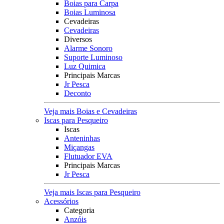
Boias para Carpa
Boias Luminosa
Cevadeiras
Cevadeiras
Diversos
Alarme Sonoro
Suporte Luminoso
Luz Quimica
Principais Marcas
Jr Pesca
Deconto
Veja mais Boias e Cevadeiras
Iscas para Pesqueiro
Iscas
Anteninhas
Miçangas
Flutuador EVA
Principais Marcas
Jr Pesca
Veja mais Iscas para Pesqueiro
Acessórios
Categoria
Anzóis