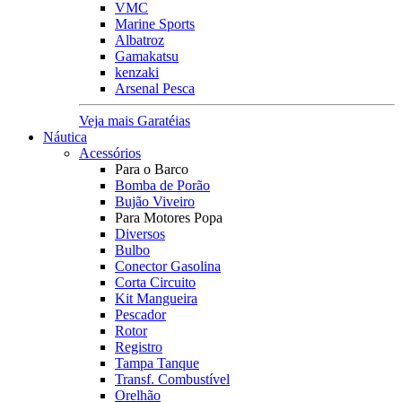
VMC
Marine Sports
Albatroz
Gamakatsu
kenzaki
Arsenal Pesca
Veja mais Garatéias
Náutica
Acessórios
Para o Barco
Bomba de Porão
Bujão Viveiro
Para Motores Popa
Diversos
Bulbo
Conector Gasolina
Corta Circuito
Kit Mangueira
Pescador
Rotor
Registro
Tampa Tanque
Transf. Combustível
Orelhão