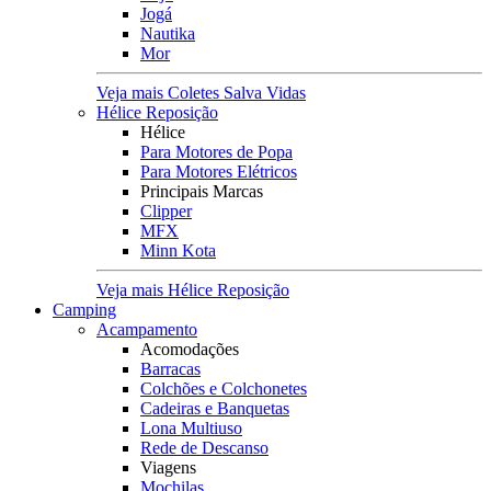
Jogá
Nautika
Mor
Veja mais Coletes Salva Vidas
Hélice Reposição
Hélice
Para Motores de Popa
Para Motores Elétricos
Principais Marcas
Clipper
MFX
Minn Kota
Veja mais Hélice Reposição
Camping
Acampamento
Acomodações
Barracas
Colchões e Colchonetes
Cadeiras e Banquetas
Lona Multiuso
Rede de Descanso
Viagens
Mochilas