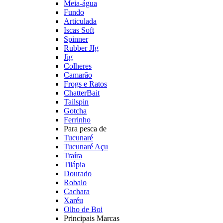
Meia-água
Fundo
Articulada
Iscas Soft
Spinner
Rubber JIg
Jig
Colheres
Camarão
Frogs e Ratos
ChatterBait
Tailspin
Gotcha
Ferrinho
Para pesca de
Tucunaré
Tucunaré Açu
Traíra
Tilápia
Dourado
Robalo
Cachara
Xaréu
Olho de Boi
Principais Marcas