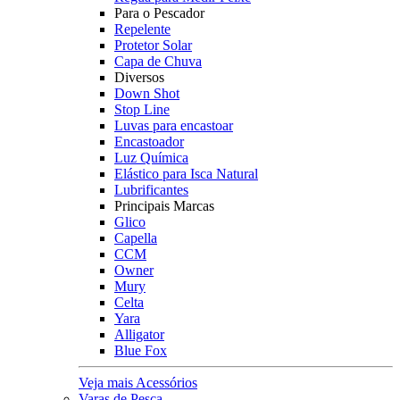
Para o Pescador
Repelente
Protetor Solar
Capa de Chuva
Diversos
Down Shot
Stop Line
Luvas para encastoar
Encastoador
Luz Química
Elástico para Isca Natural
Lubrificantes
Principais Marcas
Glico
Capella
CCM
Owner
Mury
Celta
Yara
Alligator
Blue Fox
Veja mais Acessórios
Varas de Pesca