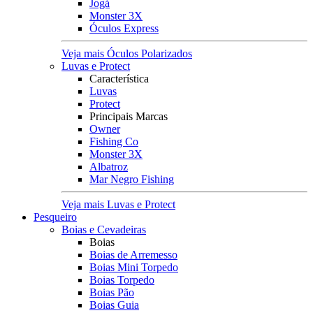
Jogá
Monster 3X
Óculos Express
Veja mais Óculos Polarizados
Luvas e Protect
Característica
Luvas
Protect
Principais Marcas
Owner
Fishing Co
Monster 3X
Albatroz
Mar Negro Fishing
Veja mais Luvas e Protect
Pesqueiro
Boias e Cevadeiras
Boias
Boias de Arremesso
Boias Mini Torpedo
Boias Torpedo
Boias Pão
Boias Guia