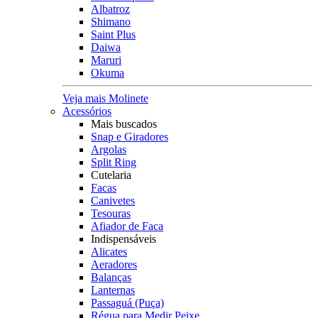
Albatroz
Shimano
Saint Plus
Daiwa
Maruri
Okuma
Veja mais Molinete
Acessórios
Mais buscados
Snap e Giradores
Argolas
Split Ring
Cutelaria
Facas
Canivetes
Tesouras
Afiador de Faca
Indispensáveis
Alicates
Aeradores
Balanças
Lanternas
Passaguá (Puça)
Régua para Medir Peixe