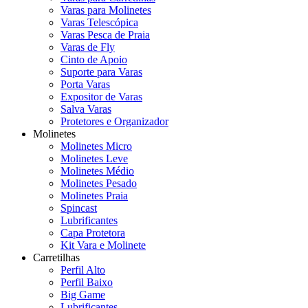
Varas para Molinetes
Varas Telescópica
Varas Pesca de Praia
Varas de Fly
Cinto de Apoio
Suporte para Varas
Porta Varas
Expositor de Varas
Salva Varas
Protetores e Organizador
Molinetes
Molinetes Micro
Molinetes Leve
Molinetes Médio
Molinetes Pesado
Molinetes Praia
Spincast
Lubrificantes
Capa Protetora
Kit Vara e Molinete
Carretilhas
Perfil Alto
Perfil Baixo
Big Game
Lubrificantes