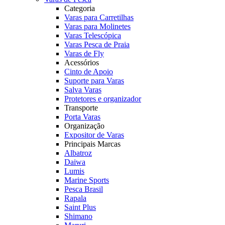
Categoria
Varas para Carretilhas
Varas para Molinetes
Varas Telescópica
Varas Pesca de Praia
Varas de Fly
Acessórios
Cinto de Apoio
Suporte para Varas
Salva Varas
Protetores e organizador
Transporte
Porta Varas
Organização
Expositor de Varas
Principais Marcas
Albatroz
Daiwa
Lumis
Marine Sports
Pesca Brasil
Rapala
Saint Plus
Shimano