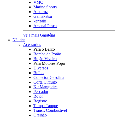
VMC
Marine Sports
Albatroz
Gamakatsu
kenzaki
Arsenal Pesca
Veja mais Garatéias
Náutica
Acessórios
Para o Barco
Bomba de Porão
Bujão Viveiro
Para Motores Popa
Diversos
Bulbo
Conector Gasolina
Corta Circuito
Kit Mangueira
Pescador
Rotor
Registro
Tampa Tanque
Transf. Combustível
Orelhão