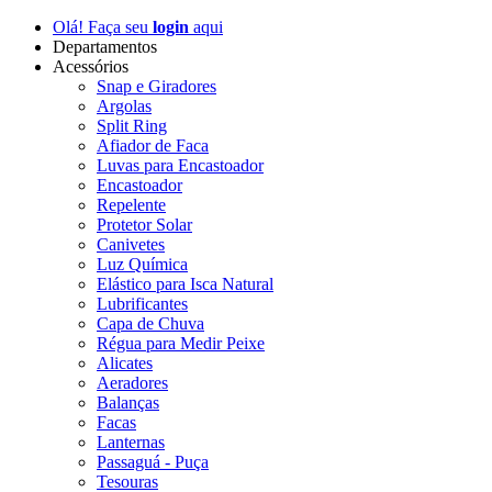
Olá! Faça seu
login
aqui
Departamentos
Acessórios
Snap e Giradores
Argolas
Split Ring
Afiador de Faca
Luvas para Encastoador
Encastoador
Repelente
Protetor Solar
Canivetes
Luz Química
Elástico para Isca Natural
Lubrificantes
Capa de Chuva
Régua para Medir Peixe
Alicates
Aeradores
Balanças
Facas
Lanternas
Passaguá - Puça
Tesouras