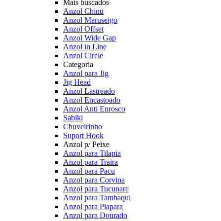
Mais buscados
Anzol Chinu
Anzol Maruseigo
Anzol Offset
Anzol Wide Gap
Anzol in Line
Anzol Circle
Categoria
Anzol para Jig
Jig Head
Anzol Lastreado
Anzol Encastoado
Anzol Anti Enrosco
Sabiki
Chuveirinho
Suport Hook
Anzol p/ Peixe
Anzol para Tilapia
Anzol para Traira
Anzol para Pacu
Anzol para Corvina
Anzol para Tucunare
Anzol para Tambaqui
Anzol para Piapara
Anzol para Dourado