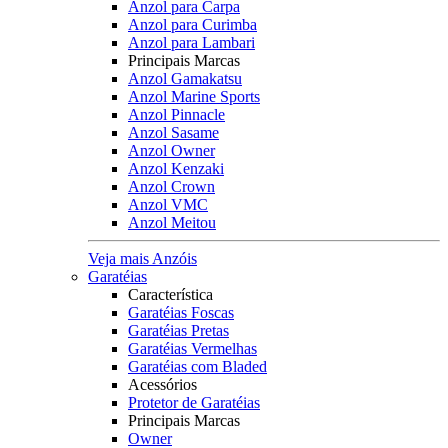
Anzol para Carpa
Anzol para Curimba
Anzol para Lambari
Principais Marcas
Anzol Gamakatsu
Anzol Marine Sports
Anzol Pinnacle
Anzol Sasame
Anzol Owner
Anzol Kenzaki
Anzol Crown
Anzol VMC
Anzol Meitou
Veja mais Anzóis
Garatéias
Característica
Garatéias Foscas
Garatéias Pretas
Garatéias Vermelhas
Garatéias com Bladed
Acessórios
Protetor de Garatéias
Principais Marcas
Owner