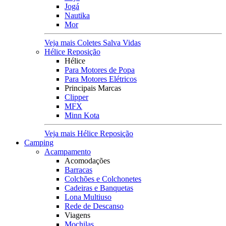
Jogá
Nautika
Mor
Veja mais Coletes Salva Vidas
Hélice Reposição
Hélice
Para Motores de Popa
Para Motores Elétricos
Principais Marcas
Clipper
MFX
Minn Kota
Veja mais Hélice Reposição
Camping
Acampamento
Acomodações
Barracas
Colchões e Colchonetes
Cadeiras e Banquetas
Lona Multiuso
Rede de Descanso
Viagens
Mochilas