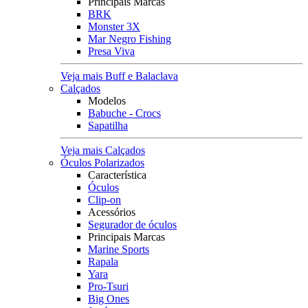
Principais Marcas
BRK
Monster 3X
Mar Negro Fishing
Presa Viva
Veja mais Buff e Balaclava
Calçados
Modelos
Babuche - Crocs
Sapatilha
Veja mais Calçados
Óculos Polarizados
Característica
Óculos
Clip-on
Acessórios
Segurador de óculos
Principais Marcas
Marine Sports
Rapala
Yara
Pro-Tsuri
Big Ones