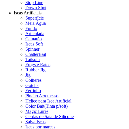
Stop Line
Down Shot
Iscas Artificiais
Superfície
Meia Água
Fundo
Articulada
Camarão
Iscas Soft
Spinner
ChatterBait
Tailspin
Frogs e Ratos
Rubber JIg
Jig
Colheres
Gotcha
Ferrinho
Pincho Arremesso
Hélice para Isca Artificial
Color Bait(Tinta p/soft)
Magic Lures
Cerdas de Saia de Silicone
Salva Iscas
Iscas por marcas