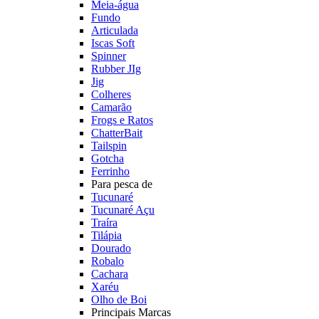
Meia-água
Fundo
Articulada
Iscas Soft
Spinner
Rubber JIg
Jig
Colheres
Camarão
Frogs e Ratos
ChatterBait
Tailspin
Gotcha
Ferrinho
Para pesca de
Tucunaré
Tucunaré Açu
Traíra
Tilápia
Dourado
Robalo
Cachara
Xaréu
Olho de Boi
Principais Marcas