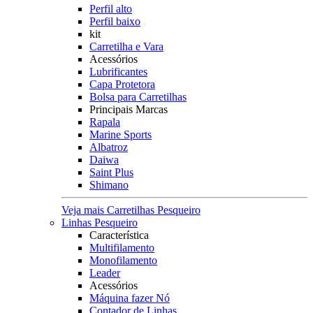
Perfil alto
Perfil baixo
kit
Carretilha e Vara
Acessórios
Lubrificantes
Capa Protetora
Bolsa para Carretilhas
Principais Marcas
Rapala
Marine Sports
Albatroz
Daiwa
Saint Plus
Shimano
Veja mais Carretilhas Pesqueiro
Linhas Pesqueiro
Característica
Multifilamento
Monofilamento
Leader
Acessórios
Máquina fazer Nó
Contador de Linhas