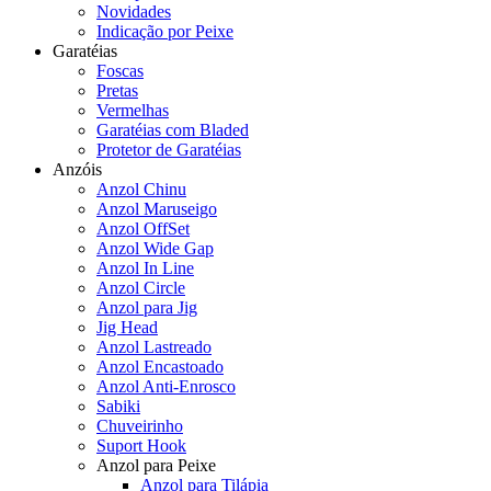
Novidades
Indicação por Peixe
Garatéias
Foscas
Pretas
Vermelhas
Garatéias com Bladed
Protetor de Garatéias
Anzóis
Anzol Chinu
Anzol Maruseigo
Anzol OffSet
Anzol Wide Gap
Anzol In Line
Anzol Circle
Anzol para Jig
Jig Head
Anzol Lastreado
Anzol Encastoado
Anzol Anti-Enrosco
Sabiki
Chuveirinho
Suport Hook
Anzol para Peixe
Anzol para Tilápia