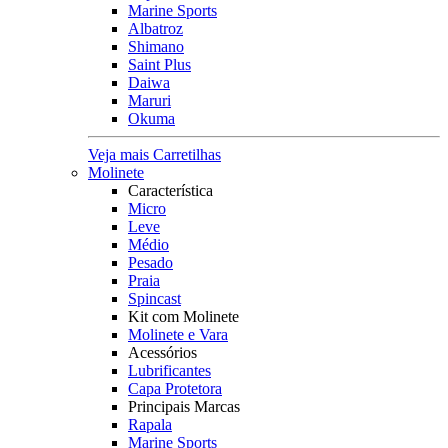
Marine Sports
Albatroz
Shimano
Saint Plus
Daiwa
Maruri
Okuma
Veja mais Carretilhas
Molinete
Característica
Micro
Leve
Médio
Pesado
Praia
Spincast
Kit com Molinete
Molinete e Vara
Acessórios
Lubrificantes
Capa Protetora
Principais Marcas
Rapala
Marine Sports