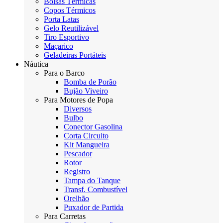
Bolsas Térmicas
Copos Térmicos
Porta Latas
Gelo Reutilizável
Tiro Esportivo
Maçarico
Geladeiras Portáteis
Náutica
Para o Barco
Bomba de Porão
Bujão Viveiro
Para Motores de Popa
Diversos
Bulbo
Conector Gasolina
Corta Circuito
Kit Mangueira
Pescador
Rotor
Registro
Tampa do Tanque
Transf. Combustível
Orelhão
Puxador de Partida
Para Carretas