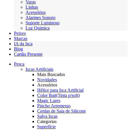
Varas
Linhas
Acessórios
Alarmes Sonoro
Suporte Luminoso
Luz Quimica
Peixes
Marcas
IA da Isca
Blog
Cartão Presente
Pesca
Iscas Artificiais
Mais Buscados
Novidades
Acessórios
Hélice para Isca Artificial
Color Bait(Tinta p/soft)
Magic Lures
Pincho Arremesso
Cerdas de Saia de Silicone
Salva Iscas
Categorias
Superfície