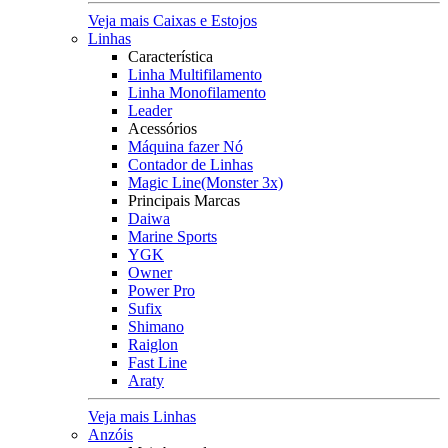
Veja mais Caixas e Estojos
Linhas
Característica
Linha Multifilamento
Linha Monofilamento
Leader
Acessórios
Máquina fazer Nó
Contador de Linhas
Magic Line(Monster 3x)
Principais Marcas
Daiwa
Marine Sports
YGK
Owner
Power Pro
Sufix
Shimano
Raiglon
Fast Line
Araty
Veja mais Linhas
Anzóis