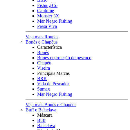
BRK
Fishing Co
Cardume
Monster 3X
Mar Negro Fishing
Presa Viva
Veja mais Roupas
Bonés e Chapéus
Característica
Bonés
Bonés c/ proteção de pescoço
Chapéu
Viseira
Principais Marcas
BRK
Vida de Pescador
Sumax
Mar Negro Fishing
Veja mais Bonés e Chapéus
Buff e Balaclava
Máscara
Buff
Balaclava