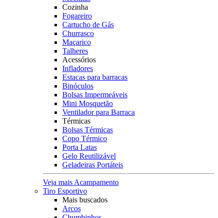
Cozinha
Fogareiro
Cartucho de Gás
Churrasco
Maçarico
Talheres
Acessórios
Infladores
Estacas para barracas
Binóculos
Bolsas Impermeáveis
Mini Mosquetão
Ventilador para Barraca
Térmicas
Bolsas Térmicas
Copo Térmico
Porta Latas
Gelo Reutilizável
Geladeiras Portáteis
Veja mais Acampamento
Tiro Esportivo
Mais buscados
Arcos
Chumbinhos