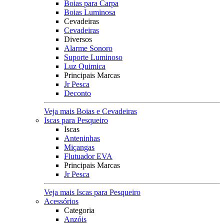
Boias para Carpa
Boias Luminosa
Cevadeiras
Cevadeiras
Diversos
Alarme Sonoro
Suporte Luminoso
Luz Quimica
Principais Marcas
Jr Pesca
Deconto
Veja mais Boias e Cevadeiras
Iscas para Pesqueiro
Iscas
Anteninhas
Miçangas
Flutuador EVA
Principais Marcas
Jr Pesca
Veja mais Iscas para Pesqueiro
Acessórios
Categoria
Anzóis