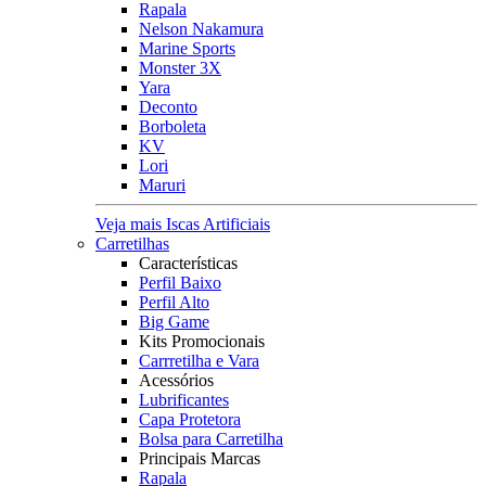
Rapala
Nelson Nakamura
Marine Sports
Monster 3X
Yara
Deconto
Borboleta
KV
Lori
Maruri
Veja mais Iscas Artificiais
Carretilhas
Características
Perfil Baixo
Perfil Alto
Big Game
Kits Promocionais
Carrretilha e Vara
Acessórios
Lubrificantes
Capa Protetora
Bolsa para Carretilha
Principais Marcas
Rapala