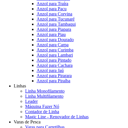
Anzol para Traíra
Anzol para Pacu
Anzol para Corvina
Anzol para Tucunaré
Anzol para Tambaqui
Anzol para Piapara
Anzol para Piau
Anzol para Dourado
Anzol para Carpa
Anzol para Curimba
Anzol para Lambari
Anzol para Pintado
Anzol para Cachara
Anzol para Jaú
Anzol para Pirarara
Anzol para Piraíba
Linhas
Linha Monofilamento
Linha Multifilamento
Leader
Máquina Fazer Nó
Contador de Linha
Magic Line - Renovador de Linhas
Varas de Pesca
Varas para Carretilhas