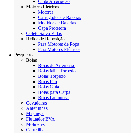
Cinta Amarração
Motores Elétricos
Motores
Carregador de Baterias
Medidor de Baterias
Capa Protetora
Colete Salva Vidas
Hélice de Reposição
Para Motores de Popa
Para Motores Elétricos
Pesqueiro
Boias
Boias de Arremesso
Boias Mini Torpedo
Boias Torpedo
Boias Pão
Boias Guia
Boias para Carpa
Boias Luminosa
Cevadeiras
Anteninhas
Miçangas
Flutuador EVA
Molinetes
Carretilhas