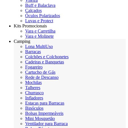
Viseira
Buff e Balaclava
Calçados
Óculos Polarizados
Luvas e Protect
Kits Promocionais
Vara e Carretilha
Vara e Molinete
Camping
Lona MultiUso
Barracas
Colchões e Colchonetes
Cadeiras e Banquetas
Fogareiro
Cartucho de Gás
Rede de Descanso
Mochilas
Talheres
Churrasco
Infladores
Estacas para Barracas
Binóculos
Bolsas Impermeáveis
Mini Mosquetão
Ventilador para Barraca