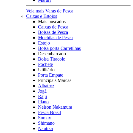
Maruri
Veja mais Varas de Pesca
Caixas e Estojos
Mais buscados
Caixas de Pesca
Bolsas de Pesca
Mochilas de Pesca
Estojo
Bolsa porta Carretilhas
Desembarcado
Bolsa Tiracolo
Pochete
Utilitário
Porta Empate
Principais Marcas
Albatroz
Jogá
Raju
Plano
Nelson Nakamura
Pesca Brasil
Sumax
Shimano
Nautika