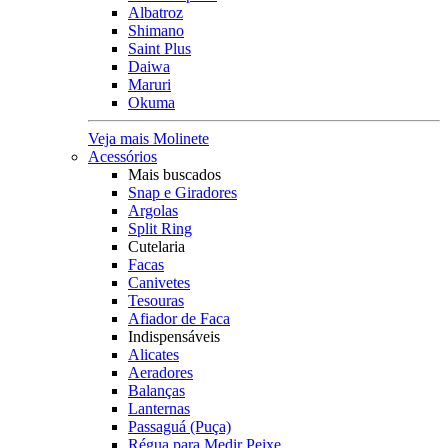
Albatroz
Shimano
Saint Plus
Daiwa
Maruri
Okuma
Veja mais Molinete
Acessórios
Mais buscados
Snap e Giradores
Argolas
Split Ring
Cutelaria
Facas
Canivetes
Tesouras
Afiador de Faca
Indispensáveis
Alicates
Aeradores
Balanças
Lanternas
Passaguá (Puça)
Régua para Medir Peixe