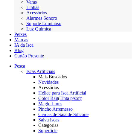
Varas
Linhas
Acessórios
Alarmes Sonoro
Suporte Luminoso
Luz Quimica
Peixes
Marcas
IA da Isca
Blog
Cartão Presente
Pesca
Iscas Artificiais
Mais Buscados
Novidades
Acessórios
Hélice para Isca Artificial
Color Bait(Tinta p/soft)
Magic Lures
Pincho Arremesso
Cerdas de Saia de Silicone
Salva Iscas
Categorias
Superfície