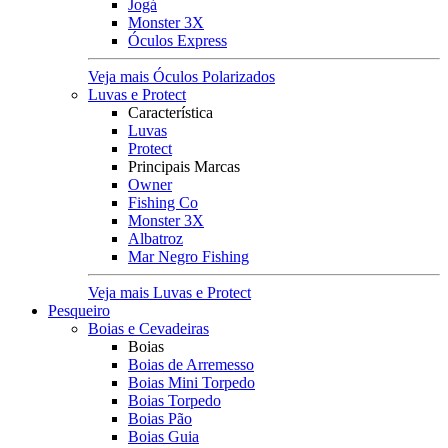
Jogá
Monster 3X
Óculos Express
Veja mais Óculos Polarizados
Luvas e Protect
Característica
Luvas
Protect
Principais Marcas
Owner
Fishing Co
Monster 3X
Albatroz
Mar Negro Fishing
Veja mais Luvas e Protect
Pesqueiro
Boias e Cevadeiras
Boias
Boias de Arremesso
Boias Mini Torpedo
Boias Torpedo
Boias Pão
Boias Guia