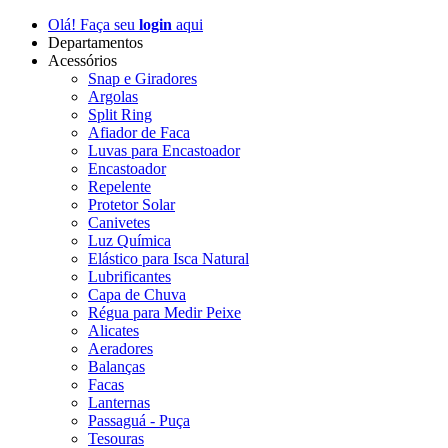
Olá! Faça seu
login
aqui
Departamentos
Acessórios
Snap e Giradores
Argolas
Split Ring
Afiador de Faca
Luvas para Encastoador
Encastoador
Repelente
Protetor Solar
Canivetes
Luz Química
Elástico para Isca Natural
Lubrificantes
Capa de Chuva
Régua para Medir Peixe
Alicates
Aeradores
Balanças
Facas
Lanternas
Passaguá - Puça
Tesouras