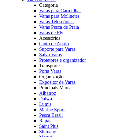
Categoria
Varas para Carretilhas
Varas para Molinetes
Varas Telescópica
Varas Pesca de Praia
Varas de Fly
Acessórios
Cinto de Apoio
Suporte para Varas
Salva Varas
Protetores e organizador
Transporte
Porta Varas
Organização
Expositor de Varas
Principais Marcas
Albatroz
Daiwa
Lumis
Marine Sports
Pesca Brasil
Rapala
Saint Plus
Shimano