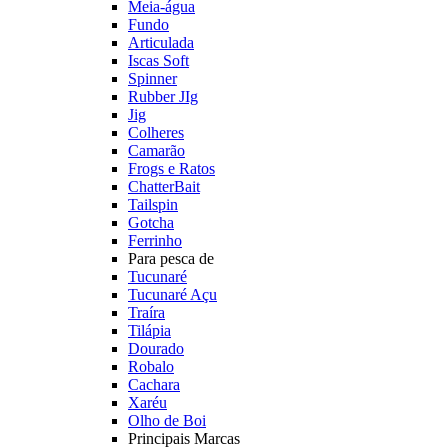
Meia-água
Fundo
Articulada
Iscas Soft
Spinner
Rubber JIg
Jig
Colheres
Camarão
Frogs e Ratos
ChatterBait
Tailspin
Gotcha
Ferrinho
Para pesca de
Tucunaré
Tucunaré Açu
Traíra
Tilápia
Dourado
Robalo
Cachara
Xaréu
Olho de Boi
Principais Marcas