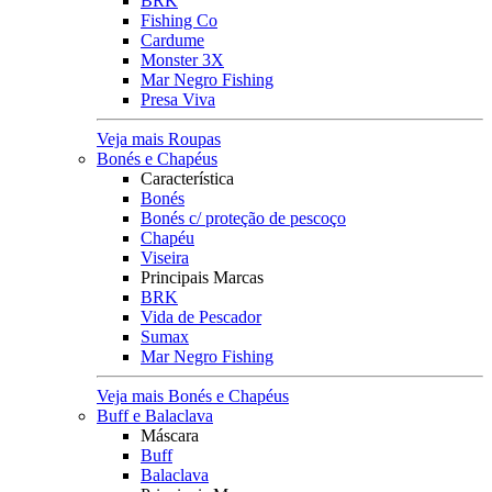
BRK
Fishing Co
Cardume
Monster 3X
Mar Negro Fishing
Presa Viva
Veja mais Roupas
Bonés e Chapéus
Característica
Bonés
Bonés c/ proteção de pescoço
Chapéu
Viseira
Principais Marcas
BRK
Vida de Pescador
Sumax
Mar Negro Fishing
Veja mais Bonés e Chapéus
Buff e Balaclava
Máscara
Buff
Balaclava