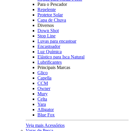
Para o Pescador
Repelente
Protetor Solar
Capa de Chuva
Diversos
Down Shot
Stop Line
Luvas para encastoar
Encastoador
Luz Química
Elástico para Isca Natural
Lubrificantes
Principais Marcas
Glico
Capella
CCM
Owner
Mury
Celta
Yara
Alligator
Blue Fox
Veja mais Acessórios
Varas de Pesca