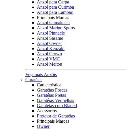
Anzol para Carpa
Anzol para Curimba
Anzol para Lambari
Principais Marcas
Anzol Gamakatsu
Anzol Marine Sports
Anzol Pinnacle
Anzol Sasame
Anzol Owner
Anzol Kenzaki
Anzol Crown
Anzol VMC
Anzol Meitou
Veja mais Anzóis
Garatéias
Característica
Garatéias Foscas
Garatéias Pretas
Garatéias Vermelhas
Garatéias com Bladed
Acessórios
Protetor de Garatéias
Principais Marcas
Owner