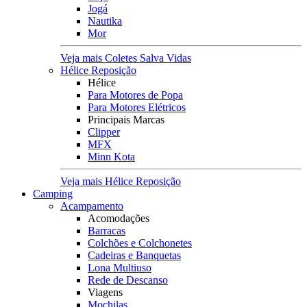
Jogá
Nautika
Mor
Veja mais Coletes Salva Vidas
Hélice Reposição
Hélice
Para Motores de Popa
Para Motores Elétricos
Principais Marcas
Clipper
MFX
Minn Kota
Veja mais Hélice Reposição
Camping
Acampamento
Acomodações
Barracas
Colchões e Colchonetes
Cadeiras e Banquetas
Lona Multiuso
Rede de Descanso
Viagens
Mochilas