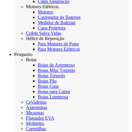
Cinta Amarração
Motores Elétricos
Motores
Carregador de Baterias
Medidor de Baterias
Capa Protetora
Colete Salva Vidas
Hélice de Reposição
Para Motores de Popa
Para Motores Elétricos
Pesqueiro
Boias
Boias de Arremesso
Boias Mini Torpedo
Boias Torpedo
Boias Pão
Boias Guia
Boias para Carpa
Boias Luminosa
Cevadeiras
Anteninhas
Miçangas
Flutuador EVA
Molinetes
Carretilhas