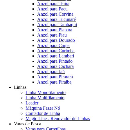
Anzol para Traíra
Anzol para Pacu
Anzol para Corvina
Anzol para Tucunaré
Anzol para Tambaqui
Anzol para Piapara
Anzol para Piau
Anzol para Dourado
Anzol para Carpa
Anzol para Curimba
Anzol para Lambari
Anzol para Pintado
Anzol para Cachara
Anzol para Jaú
Anzol para Pirarara
Anzol para Piraíba
Linhas
Linha Monofilamento
Linha Multifilamento
Leader
Máquina Fazer Nó
Contador de Linha
Magic Line - Renovador de Linhas
Varas de Pesca
Varas para Carretilhas