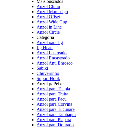
Mais buscados
Anzol Chinu
Anzol Maruseigo
Anzol Offset
Anzol Wide Gap
Anzol in Line
Anzol Circle
Categoria
Anzol para Jig
Jig Head
Anzol Lastreado
Anzol Encastoado
Anzol Anti Enrosco
Sabiki
Chuveirinho
Suport Hook
Anzol p/ Peixe
Anzol para Tilapia
Anzol para Traira
Anzol para Pacu
Anzol para Corvina
Anzol para Tucunare
Anzol para Tambaqui
Anzol para Piapara
Anzol para Dourado