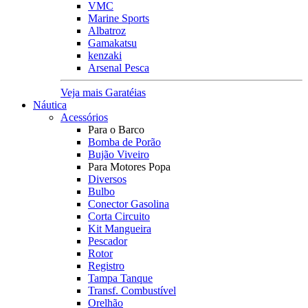
VMC
Marine Sports
Albatroz
Gamakatsu
kenzaki
Arsenal Pesca
Veja mais Garatéias
Náutica
Acessórios
Para o Barco
Bomba de Porão
Bujão Viveiro
Para Motores Popa
Diversos
Bulbo
Conector Gasolina
Corta Circuito
Kit Mangueira
Pescador
Rotor
Registro
Tampa Tanque
Transf. Combustível
Orelhão