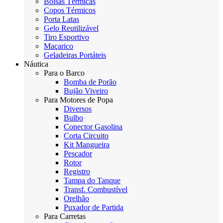
Bolsas Térmicas
Copos Térmicos
Porta Latas
Gelo Reutilizável
Tiro Esportivo
Maçarico
Geladeiras Portáteis
Náutica
Para o Barco
Bomba de Porão
Bujão Viveiro
Para Motores de Popa
Diversos
Bulbo
Conector Gasolina
Corta Circuito
Kit Mangueira
Pescador
Rotor
Registro
Tampa do Tanque
Transf. Combustível
Orelhão
Puxador de Partida
Para Carretas