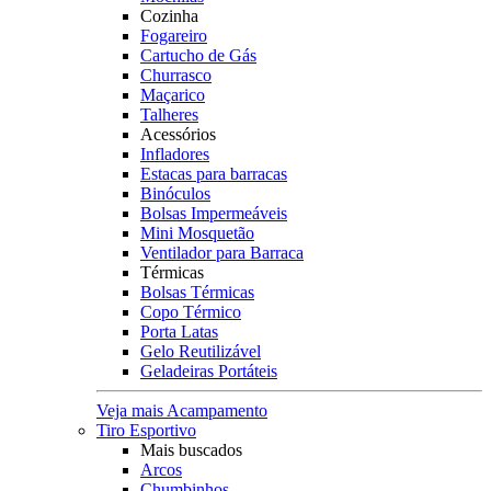
Cozinha
Fogareiro
Cartucho de Gás
Churrasco
Maçarico
Talheres
Acessórios
Infladores
Estacas para barracas
Binóculos
Bolsas Impermeáveis
Mini Mosquetão
Ventilador para Barraca
Térmicas
Bolsas Térmicas
Copo Térmico
Porta Latas
Gelo Reutilizável
Geladeiras Portáteis
Veja mais Acampamento
Tiro Esportivo
Mais buscados
Arcos
Chumbinhos