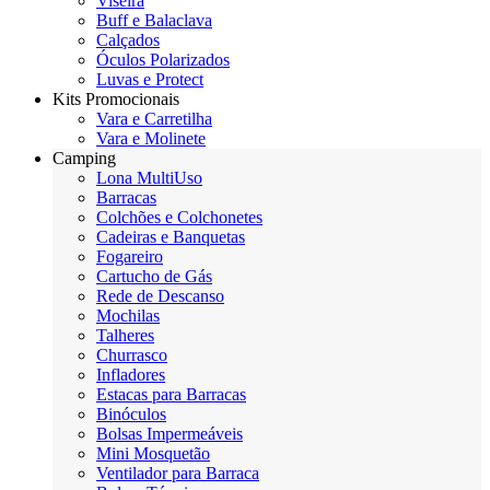
Viseira
Buff e Balaclava
Calçados
Óculos Polarizados
Luvas e Protect
Kits Promocionais
Vara e Carretilha
Vara e Molinete
Camping
Lona MultiUso
Barracas
Colchões e Colchonetes
Cadeiras e Banquetas
Fogareiro
Cartucho de Gás
Rede de Descanso
Mochilas
Talheres
Churrasco
Infladores
Estacas para Barracas
Binóculos
Bolsas Impermeáveis
Mini Mosquetão
Ventilador para Barraca