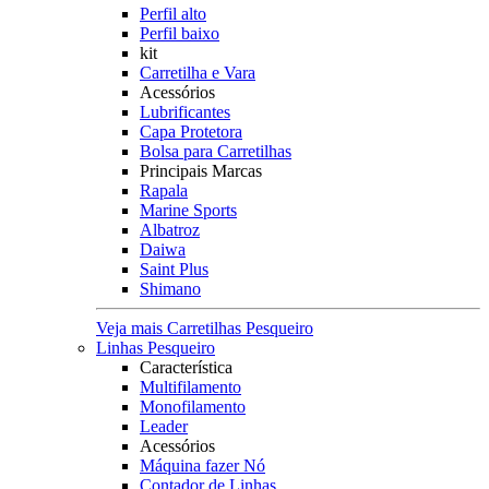
Perfil alto
Perfil baixo
kit
Carretilha e Vara
Acessórios
Lubrificantes
Capa Protetora
Bolsa para Carretilhas
Principais Marcas
Rapala
Marine Sports
Albatroz
Daiwa
Saint Plus
Shimano
Veja mais Carretilhas Pesqueiro
Linhas Pesqueiro
Característica
Multifilamento
Monofilamento
Leader
Acessórios
Máquina fazer Nó
Contador de Linhas