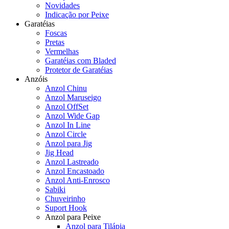
Novidades
Indicação por Peixe
Garatéias
Foscas
Pretas
Vermelhas
Garatéias com Bladed
Protetor de Garatéias
Anzóis
Anzol Chinu
Anzol Maruseigo
Anzol OffSet
Anzol Wide Gap
Anzol In Line
Anzol Circle
Anzol para Jig
Jig Head
Anzol Lastreado
Anzol Encastoado
Anzol Anti-Enrosco
Sabiki
Chuveirinho
Suport Hook
Anzol para Peixe
Anzol para Tilápia