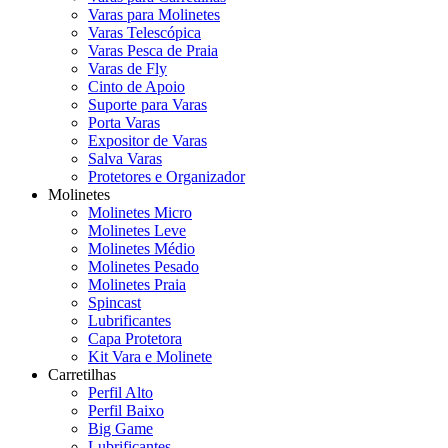
Varas para Molinetes
Varas Telescópica
Varas Pesca de Praia
Varas de Fly
Cinto de Apoio
Suporte para Varas
Porta Varas
Expositor de Varas
Salva Varas
Protetores e Organizador
Molinetes
Molinetes Micro
Molinetes Leve
Molinetes Médio
Molinetes Pesado
Molinetes Praia
Spincast
Lubrificantes
Capa Protetora
Kit Vara e Molinete
Carretilhas
Perfil Alto
Perfil Baixo
Big Game
Lubrificantes