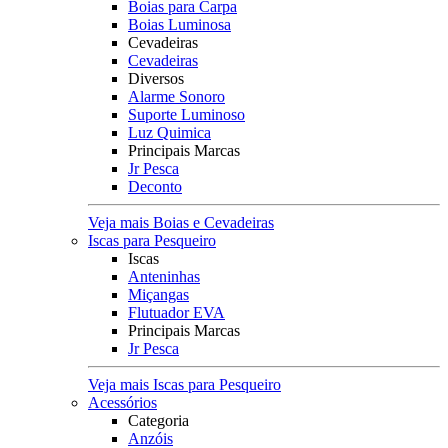
Boias para Carpa
Boias Luminosa
Cevadeiras
Cevadeiras
Diversos
Alarme Sonoro
Suporte Luminoso
Luz Quimica
Principais Marcas
Jr Pesca
Deconto
Veja mais Boias e Cevadeiras
Iscas para Pesqueiro
Iscas
Anteninhas
Miçangas
Flutuador EVA
Principais Marcas
Jr Pesca
Veja mais Iscas para Pesqueiro
Acessórios
Categoria
Anzóis