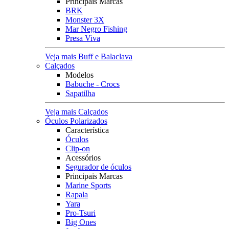
Principais Marcas
BRK
Monster 3X
Mar Negro Fishing
Presa Viva
Veja mais Buff e Balaclava
Calçados
Modelos
Babuche - Crocs
Sapatilha
Veja mais Calçados
Óculos Polarizados
Característica
Óculos
Clip-on
Acessórios
Segurador de óculos
Principais Marcas
Marine Sports
Rapala
Yara
Pro-Tsuri
Big Ones