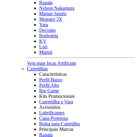
Rapala
Nelson Nakamura
Marine Sports
Monster 3X
Yara
Deconto
Borboleta
KV
Lori
Maruri
Veja mais Iscas Artificiais
Carretilhas
Características
Perfil Baixo
Perfil Alto
Big Game
Kits Promocionais
Carrretilha e Vara
Acessórios
Lubrificantes
Capa Protetora
Bolsa para Carretilha
Principais Marcas
Rapala