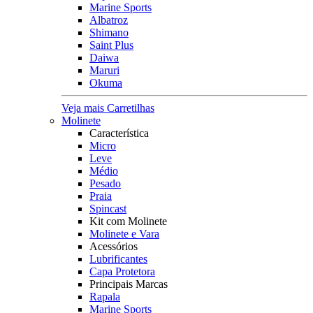
Marine Sports
Albatroz
Shimano
Saint Plus
Daiwa
Maruri
Okuma
Veja mais Carretilhas
Molinete
Característica
Micro
Leve
Médio
Pesado
Praia
Spincast
Kit com Molinete
Molinete e Vara
Acessórios
Lubrificantes
Capa Protetora
Principais Marcas
Rapala
Marine Sports