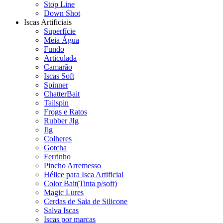
Stop Line
Down Shot
Iscas Artificiais
Superfície
Meia Água
Fundo
Articulada
Camarão
Iscas Soft
Spinner
ChatterBait
Tailspin
Frogs e Ratos
Rubber JIg
Jig
Colheres
Gotcha
Ferrinho
Pincho Arremesso
Hélice para Isca Artificial
Color Bait(Tinta p/soft)
Magic Lures
Cerdas de Saia de Silicone
Salva Iscas
Iscas por marcas