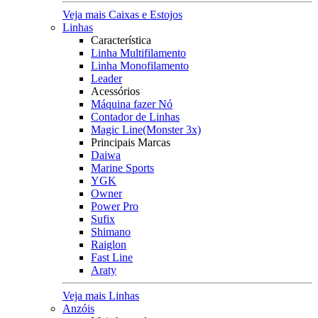
Veja mais Caixas e Estojos
Linhas
Característica
Linha Multifilamento
Linha Monofilamento
Leader
Acessórios
Máquina fazer Nó
Contador de Linhas
Magic Line(Monster 3x)
Principais Marcas
Daiwa
Marine Sports
YGK
Owner
Power Pro
Sufix
Shimano
Raiglon
Fast Line
Araty
Veja mais Linhas
Anzóis