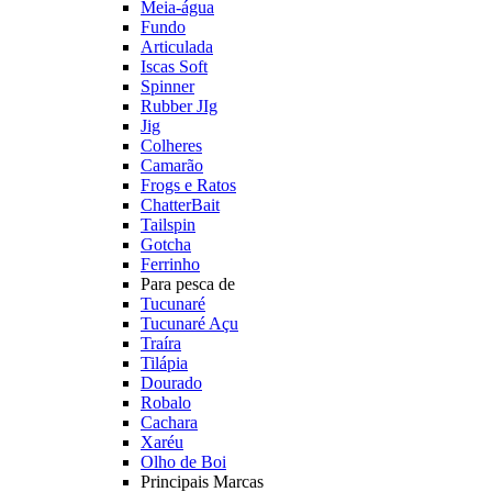
Meia-água
Fundo
Articulada
Iscas Soft
Spinner
Rubber JIg
Jig
Colheres
Camarão
Frogs e Ratos
ChatterBait
Tailspin
Gotcha
Ferrinho
Para pesca de
Tucunaré
Tucunaré Açu
Traíra
Tilápia
Dourado
Robalo
Cachara
Xaréu
Olho de Boi
Principais Marcas