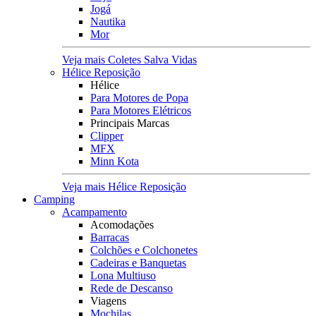
Jogá
Nautika
Mor
Veja mais Coletes Salva Vidas
Hélice Reposição
Hélice
Para Motores de Popa
Para Motores Elétricos
Principais Marcas
Clipper
MFX
Minn Kota
Veja mais Hélice Reposição
Camping
Acampamento
Acomodações
Barracas
Colchões e Colchonetes
Cadeiras e Banquetas
Lona Multiuso
Rede de Descanso
Viagens
Mochilas