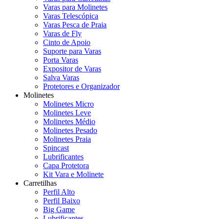
Varas para Molinetes
Varas Telescópica
Varas Pesca de Praia
Varas de Fly
Cinto de Apoio
Suporte para Varas
Porta Varas
Expositor de Varas
Salva Varas
Protetores e Organizador
Molinetes
Molinetes Micro
Molinetes Leve
Molinetes Médio
Molinetes Pesado
Molinetes Praia
Spincast
Lubrificantes
Capa Protetora
Kit Vara e Molinete
Carretilhas
Perfil Alto
Perfil Baixo
Big Game
Lubrificantes