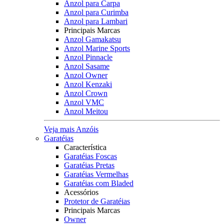
Anzol para Carpa
Anzol para Curimba
Anzol para Lambari
Principais Marcas
Anzol Gamakatsu
Anzol Marine Sports
Anzol Pinnacle
Anzol Sasame
Anzol Owner
Anzol Kenzaki
Anzol Crown
Anzol VMC
Anzol Meitou
Veja mais Anzóis
Garatéias
Característica
Garatéias Foscas
Garatéias Pretas
Garatéias Vermelhas
Garatéias com Bladed
Acessórios
Protetor de Garatéias
Principais Marcas
Owner