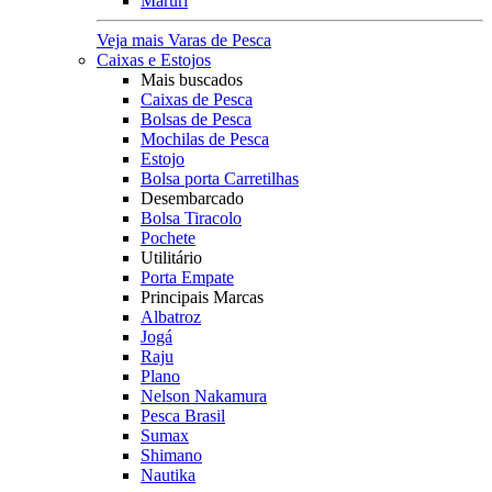
Maruri
Veja mais Varas de Pesca
Caixas e Estojos
Mais buscados
Caixas de Pesca
Bolsas de Pesca
Mochilas de Pesca
Estojo
Bolsa porta Carretilhas
Desembarcado
Bolsa Tiracolo
Pochete
Utilitário
Porta Empate
Principais Marcas
Albatroz
Jogá
Raju
Plano
Nelson Nakamura
Pesca Brasil
Sumax
Shimano
Nautika