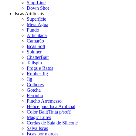
Stop Line
Down Shot
Iscas Artificiais
Superfície
Meia Água
Fundo
Articulada
Camarão
Iscas Soft
Spinner
ChatterBait
Tailspin
Frogs e Ratos
Rubber JIg
Jig
Colheres
Gotcha
Ferrinho
Pincho Arremesso
Hélice para Isca Artificial
Color Bait(Tinta p/soft)
Magic Lures
Cerdas de Saia de Silicone
Salva Iscas
Iscas por marcas