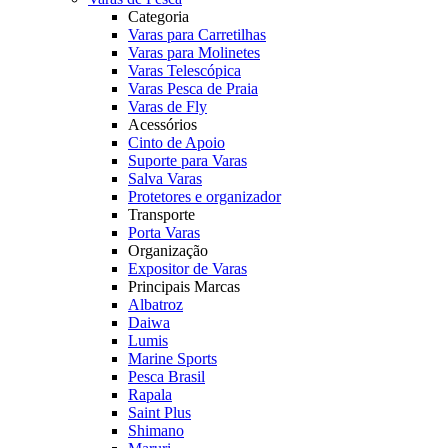
Categoria
Varas para Carretilhas
Varas para Molinetes
Varas Telescópica
Varas Pesca de Praia
Varas de Fly
Acessórios
Cinto de Apoio
Suporte para Varas
Salva Varas
Protetores e organizador
Transporte
Porta Varas
Organização
Expositor de Varas
Principais Marcas
Albatroz
Daiwa
Lumis
Marine Sports
Pesca Brasil
Rapala
Saint Plus
Shimano