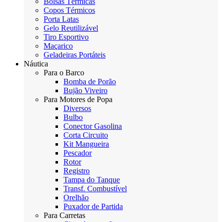
Bolsas Térmicas
Copos Térmicos
Porta Latas
Gelo Reutilizável
Tiro Esportivo
Maçarico
Geladeiras Portáteis
Náutica
Para o Barco
Bomba de Porão
Bujão Viveiro
Para Motores de Popa
Diversos
Bulbo
Conector Gasolina
Corta Circuito
Kit Mangueira
Pescador
Rotor
Registro
Tampa do Tanque
Transf. Combustível
Orelhão
Puxador de Partida
Para Carretas