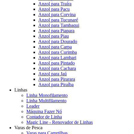
Anzol para Traíra
Anzol para Pacu
Anzol para Corvina
Anzol para Tucunaré
Anzol para Tambaqui
Anzol para Piapara
Anzol para Piau
Anzol para Dourado
Anzol para Carpa
Anzol para Curimba
Anzol para Lambari
Anzol para Pintado
Anzol para Cachara
Anzol para Jaú
Anzol para Pirarara
Anzol para Piraíba
Linhas
Linha Monofilamento
Linha Multifilamento
Leader
Máquina Fazer Nó
Contador de Linha
Magic Line - Renovador de Linhas
Varas de Pesca
Varas para Carretilhas