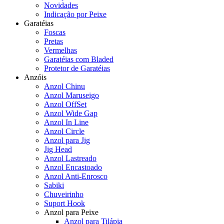
Novidades
Indicação por Peixe
Garatéias
Foscas
Pretas
Vermelhas
Garatéias com Bladed
Protetor de Garatéias
Anzóis
Anzol Chinu
Anzol Maruseigo
Anzol OffSet
Anzol Wide Gap
Anzol In Line
Anzol Circle
Anzol para Jig
Jig Head
Anzol Lastreado
Anzol Encastoado
Anzol Anti-Enrosco
Sabiki
Chuveirinho
Suport Hook
Anzol para Peixe
Anzol para Tilápia