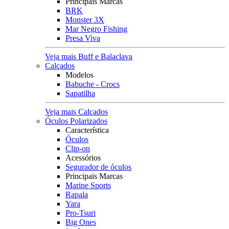
Principais Marcas
BRK
Monster 3X
Mar Negro Fishing
Presa Viva
Veja mais Buff e Balaclava
Calçados
Modelos
Babuche - Crocs
Sapatilha
Veja mais Calçados
Óculos Polarizados
Característica
Óculos
Clip-on
Acessórios
Segurador de óculos
Principais Marcas
Marine Sports
Rapala
Yara
Pro-Tsuri
Big Ones