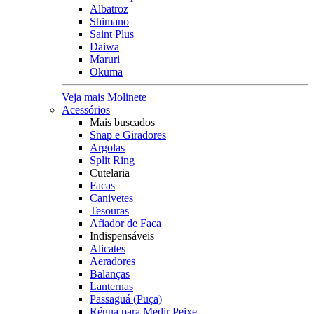
Albatroz
Shimano
Saint Plus
Daiwa
Maruri
Okuma
Veja mais Molinete
Acessórios
Mais buscados
Snap e Giradores
Argolas
Split Ring
Cutelaria
Facas
Canivetes
Tesouras
Afiador de Faca
Indispensáveis
Alicates
Aeradores
Balanças
Lanternas
Passaguá (Puça)
Régua para Medir Peixe