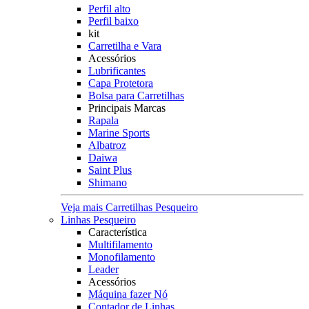
Perfil alto
Perfil baixo
kit
Carretilha e Vara
Acessórios
Lubrificantes
Capa Protetora
Bolsa para Carretilhas
Principais Marcas
Rapala
Marine Sports
Albatroz
Daiwa
Saint Plus
Shimano
Veja mais Carretilhas Pesqueiro
Linhas Pesqueiro
Característica
Multifilamento
Monofilamento
Leader
Acessórios
Máquina fazer Nó
Contador de Linhas