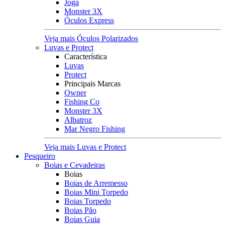
Jogá
Monster 3X
Óculos Express
Veja mais Óculos Polarizados
Luvas e Protect
Característica
Luvas
Protect
Principais Marcas
Owner
Fishing Co
Monster 3X
Albatroz
Mar Negro Fishing
Veja mais Luvas e Protect
Pesqueiro
Boias e Cevadeiras
Boias
Boias de Arremesso
Boias Mini Torpedo
Boias Torpedo
Boias Pão
Boias Guia