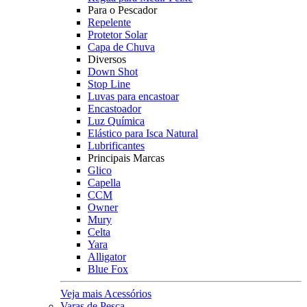
Para o Pescador
Repelente
Protetor Solar
Capa de Chuva
Diversos
Down Shot
Stop Line
Luvas para encastoar
Encastoador
Luz Química
Elástico para Isca Natural
Lubrificantes
Principais Marcas
Glico
Capella
CCM
Owner
Mury
Celta
Yara
Alligator
Blue Fox
Veja mais Acessórios
Varas de Pesca