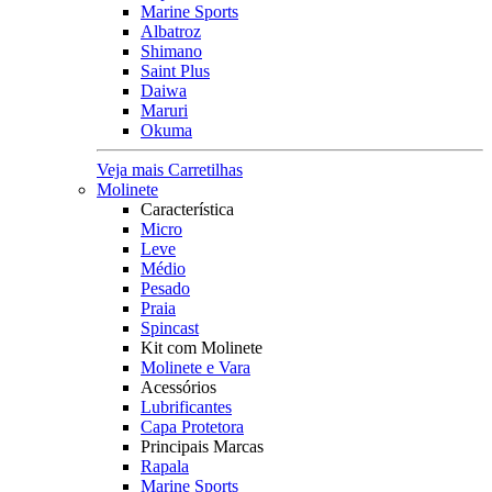
Marine Sports
Albatroz
Shimano
Saint Plus
Daiwa
Maruri
Okuma
Veja mais Carretilhas
Molinete
Característica
Micro
Leve
Médio
Pesado
Praia
Spincast
Kit com Molinete
Molinete e Vara
Acessórios
Lubrificantes
Capa Protetora
Principais Marcas
Rapala
Marine Sports