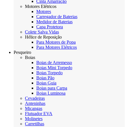
Cinta Amarração
Motores Elétricos
Motores
Carregador de Baterias
Medidor de Baterias
Capa Protetora
Colete Salva Vidas
Hélice de Reposição
Para Motores de Popa
Para Motores Elétricos
Pesqueiro
Boias
Boias de Arremesso
Boias Mini Torpedo
Boias Torpedo
Boias Pão
Boias Guia
Boias para Carpa
Boias Luminosa
Cevadeiras
Anteninhas
Miçangas
Flutuador EVA
Molinetes
Carretilhas