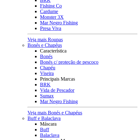
BRK
Fishing Co
Cardume
Monster 3X
Mar Negro Fishing
Presa Viva
Veja mais Roupas
Bonés e Chapéus
Característica
Bonés
Bonés c/ proteção de pescoço
Chapéu
Viseira
Principais Marcas
BRK
Vida de Pescador
Sumax
Mar Negro Fishing
Veja mais Bonés e Chapéus
Buff e Balaclava
Máscara
Buff
Balaclava