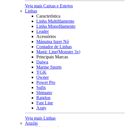
Veja mais Caixas e Estojos
Linhas
Característica
Linha Multifilamento
Linha Monofilamento
Leader
Acessórios
Máquina fazer Nó
Contador de Linhas
Magic Line(Monster 3x)
Principais Marcas
Daiwa
Marine Sports
YGK
Owner
Power Pro
Sufix
Shimano
Raiglon
Fast Line
Araty
Veja mais Linhas
Anzóis