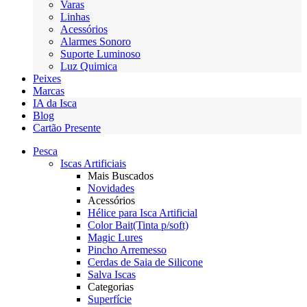
Varas
Linhas
Acessórios
Alarmes Sonoro
Suporte Luminoso
Luz Quimica
Peixes
Marcas
IA da Isca
Blog
Cartão Presente
Pesca
Iscas Artificiais
Mais Buscados
Novidades
Acessórios
Hélice para Isca Artificial
Color Bait(Tinta p/soft)
Magic Lures
Pincho Arremesso
Cerdas de Saia de Silicone
Salva Iscas
Categorias
Superfície