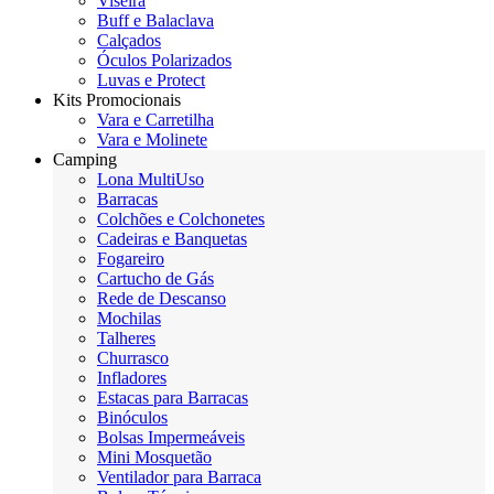
Viseira
Buff e Balaclava
Calçados
Óculos Polarizados
Luvas e Protect
Kits Promocionais
Vara e Carretilha
Vara e Molinete
Camping
Lona MultiUso
Barracas
Colchões e Colchonetes
Cadeiras e Banquetas
Fogareiro
Cartucho de Gás
Rede de Descanso
Mochilas
Talheres
Churrasco
Infladores
Estacas para Barracas
Binóculos
Bolsas Impermeáveis
Mini Mosquetão
Ventilador para Barraca