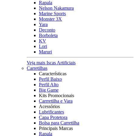
Rapala
Nelson Nakamura
Marine Sports
Monster 3X
Yara
Deconto
Borboleta
KV
Lori
Maruri
Veja mais Iscas Artificiais
Carretilhas
Características
Perfil Baixo
Perfil Alto
Big Game
Kits Promocionais
Carrretilha e Vara
Acessórios
Lubrificantes
Capa Protetora
Bolsa para Carretilha
Principais Marcas
Rapala