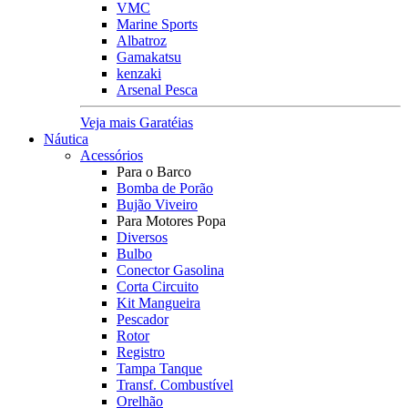
VMC
Marine Sports
Albatroz
Gamakatsu
kenzaki
Arsenal Pesca
Veja mais Garatéias
Náutica
Acessórios
Para o Barco
Bomba de Porão
Bujão Viveiro
Para Motores Popa
Diversos
Bulbo
Conector Gasolina
Corta Circuito
Kit Mangueira
Pescador
Rotor
Registro
Tampa Tanque
Transf. Combustível
Orelhão