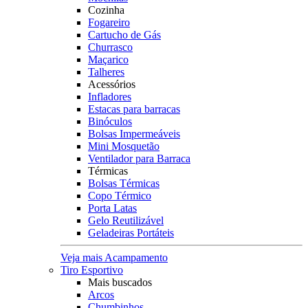
Cozinha
Fogareiro
Cartucho de Gás
Churrasco
Maçarico
Talheres
Acessórios
Infladores
Estacas para barracas
Binóculos
Bolsas Impermeáveis
Mini Mosquetão
Ventilador para Barraca
Térmicas
Bolsas Térmicas
Copo Térmico
Porta Latas
Gelo Reutilizável
Geladeiras Portáteis
Veja mais Acampamento
Tiro Esportivo
Mais buscados
Arcos
Chumbinhos