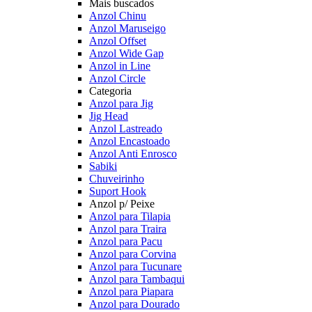
Mais buscados
Anzol Chinu
Anzol Maruseigo
Anzol Offset
Anzol Wide Gap
Anzol in Line
Anzol Circle
Categoria
Anzol para Jig
Jig Head
Anzol Lastreado
Anzol Encastoado
Anzol Anti Enrosco
Sabiki
Chuveirinho
Suport Hook
Anzol p/ Peixe
Anzol para Tilapia
Anzol para Traira
Anzol para Pacu
Anzol para Corvina
Anzol para Tucunare
Anzol para Tambaqui
Anzol para Piapara
Anzol para Dourado