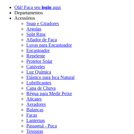
Olá! Faça seu
login
aqui
Departamentos
Acessórios
Snap e Giradores
Argolas
Split Ring
Afiador de Faca
Luvas para Encastoador
Encastoador
Repelente
Protetor Solar
Canivetes
Luz Química
Elástico para Isca Natural
Lubrificantes
Capa de Chuva
Régua para Medir Peixe
Alicates
Aeradores
Balanças
Facas
Lanternas
Passaguá - Puça
Tesouras