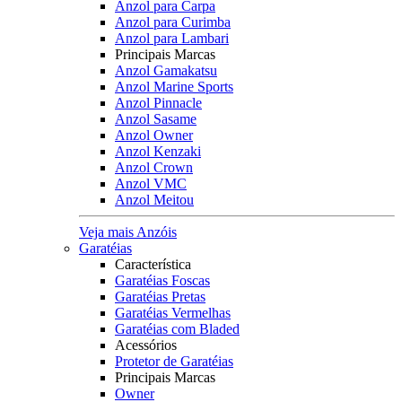
Anzol para Carpa
Anzol para Curimba
Anzol para Lambari
Principais Marcas
Anzol Gamakatsu
Anzol Marine Sports
Anzol Pinnacle
Anzol Sasame
Anzol Owner
Anzol Kenzaki
Anzol Crown
Anzol VMC
Anzol Meitou
Veja mais Anzóis
Garatéias
Característica
Garatéias Foscas
Garatéias Pretas
Garatéias Vermelhas
Garatéias com Bladed
Acessórios
Protetor de Garatéias
Principais Marcas
Owner