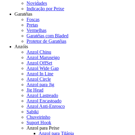
Novidades
Indicação por Peixe
Garatéias
Foscas
Pretas
Vermelhas
Garatéias com Bladed
Protetor de Garatéias
Anzóis
Anzol Chinu
Anzol Maruseigo
Anzol OffSet
Anzol Wide Gap
Anzol In Line
Anzol Circle
Anzol para Jig
Jig Head
Anzol Lastreado
Anzol Encastoado
Anzol Anti-Enrosco
Sabiki
Chuveirinho
Suport Hook
Anzol para Peixe
Anzol para Tilápia