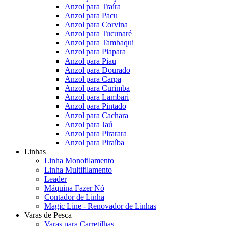
Anzol para Traíra
Anzol para Pacu
Anzol para Corvina
Anzol para Tucunaré
Anzol para Tambaqui
Anzol para Piapara
Anzol para Piau
Anzol para Dourado
Anzol para Carpa
Anzol para Curimba
Anzol para Lambari
Anzol para Pintado
Anzol para Cachara
Anzol para Jaú
Anzol para Pirarara
Anzol para Piraíba
Linhas
Linha Monofilamento
Linha Multifilamento
Leader
Máquina Fazer Nó
Contador de Linha
Magic Line - Renovador de Linhas
Varas de Pesca
Varas para Carretilhas