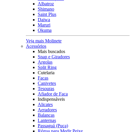
Albatroz
Shimano
Saint Plus
Daiwa
Maruri
Okuma
Veja mais Molinete
Acessórios
Mais buscados
Snap e Giradores
Argolas
Split Ring
Cutelaria
Facas
Canivetes
Tesouras
Afiador de Faca
Indispensáveis
Alicates
Aeradores
Balanças
Lanternas
Passaguá (Puça)
Régua para Medir Peixe