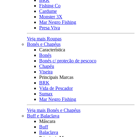
BRK
Fishing Co
Cardume
Monster 3X
Mar Negro Fishing
Presa Viva
Veja mais Roupas
Bonés e Chapéus
Característica
Bonés
Bonés c/ proteção de pescoço
Chapéu
Viseira
Principais Marcas
BRK
Vida de Pescador
Sumax
Mar Negro Fishing
Veja mais Bonés e Chapéus
Buff e Balaclava
Máscara
Buff
Balaclava