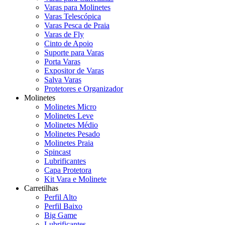
Varas para Molinetes
Varas Telescópica
Varas Pesca de Praia
Varas de Fly
Cinto de Apoio
Suporte para Varas
Porta Varas
Expositor de Varas
Salva Varas
Protetores e Organizador
Molinetes
Molinetes Micro
Molinetes Leve
Molinetes Médio
Molinetes Pesado
Molinetes Praia
Spincast
Lubrificantes
Capa Protetora
Kit Vara e Molinete
Carretilhas
Perfil Alto
Perfil Baixo
Big Game
Lubrificantes