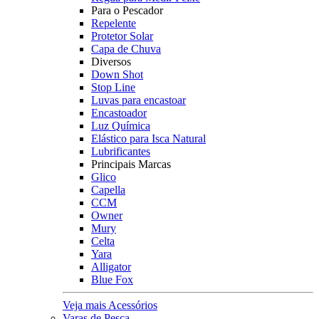
Para o Pescador
Repelente
Protetor Solar
Capa de Chuva
Diversos
Down Shot
Stop Line
Luvas para encastoar
Encastoador
Luz Química
Elástico para Isca Natural
Lubrificantes
Principais Marcas
Glico
Capella
CCM
Owner
Mury
Celta
Yara
Alligator
Blue Fox
Veja mais Acessórios
Varas de Pesca