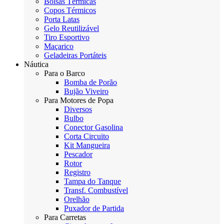
Bolsas Térmicas
Copos Térmicos
Porta Latas
Gelo Reutilizável
Tiro Esportivo
Maçarico
Geladeiras Portáteis
Náutica
Para o Barco
Bomba de Porão
Bujão Viveiro
Para Motores de Popa
Diversos
Bulbo
Conector Gasolina
Corta Circuito
Kit Mangueira
Pescador
Rotor
Registro
Tampa do Tanque
Transf. Combustível
Orelhão
Puxador de Partida
Para Carretas