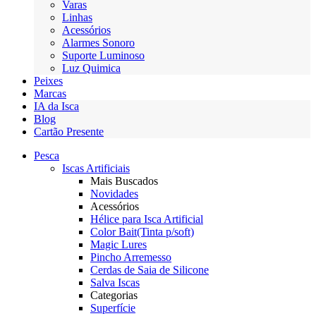
Varas
Linhas
Acessórios
Alarmes Sonoro
Suporte Luminoso
Luz Quimica
Peixes
Marcas
IA da Isca
Blog
Cartão Presente
Pesca
Iscas Artificiais
Mais Buscados
Novidades
Acessórios
Hélice para Isca Artificial
Color Bait(Tinta p/soft)
Magic Lures
Pincho Arremesso
Cerdas de Saia de Silicone
Salva Iscas
Categorias
Superfície