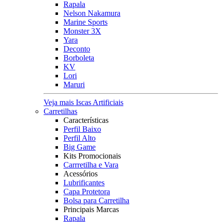
Rapala
Nelson Nakamura
Marine Sports
Monster 3X
Yara
Deconto
Borboleta
KV
Lori
Maruri
Veja mais Iscas Artificiais
Carretilhas
Características
Perfil Baixo
Perfil Alto
Big Game
Kits Promocionais
Carrretilha e Vara
Acessórios
Lubrificantes
Capa Protetora
Bolsa para Carretilha
Principais Marcas
Rapala