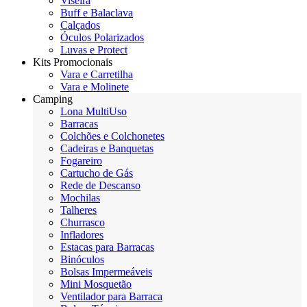
Viseira
Buff e Balaclava
Calçados
Óculos Polarizados
Luvas e Protect
Kits Promocionais
Vara e Carretilha
Vara e Molinete
Camping
Lona MultiUso
Barracas
Colchões e Colchonetes
Cadeiras e Banquetas
Fogareiro
Cartucho de Gás
Rede de Descanso
Mochilas
Talheres
Churrasco
Infladores
Estacas para Barracas
Binóculos
Bolsas Impermeáveis
Mini Mosquetão
Ventilador para Barraca