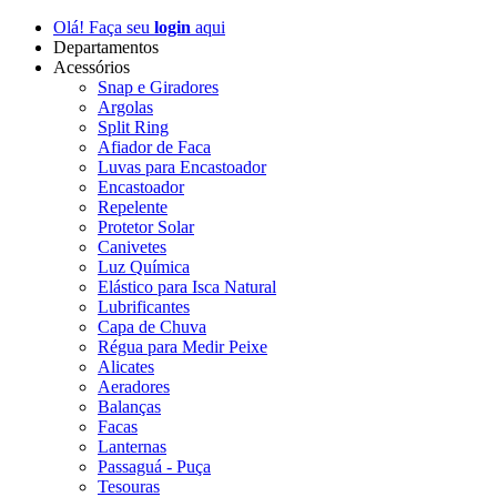
Olá! Faça seu
login
aqui
Departamentos
Acessórios
Snap e Giradores
Argolas
Split Ring
Afiador de Faca
Luvas para Encastoador
Encastoador
Repelente
Protetor Solar
Canivetes
Luz Química
Elástico para Isca Natural
Lubrificantes
Capa de Chuva
Régua para Medir Peixe
Alicates
Aeradores
Balanças
Facas
Lanternas
Passaguá - Puça
Tesouras