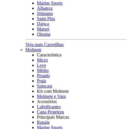
Marine Sports
Albatroz
Shimano
Saint Plus
Daiwa
Maruri
Okuma
Veja mais Carretilhas
Molinete
Característica
Micro
Leve
Médio
Pesado
Praia
Spincast
Kit com Molinete
Molinete e Vara
Acessórios
Lubrificantes
Capa Protetora
Principais Marcas
Rapala
Marine Sports