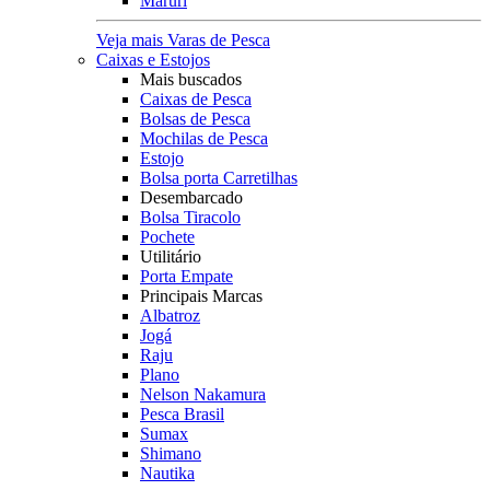
Maruri
Veja mais Varas de Pesca
Caixas e Estojos
Mais buscados
Caixas de Pesca
Bolsas de Pesca
Mochilas de Pesca
Estojo
Bolsa porta Carretilhas
Desembarcado
Bolsa Tiracolo
Pochete
Utilitário
Porta Empate
Principais Marcas
Albatroz
Jogá
Raju
Plano
Nelson Nakamura
Pesca Brasil
Sumax
Shimano
Nautika