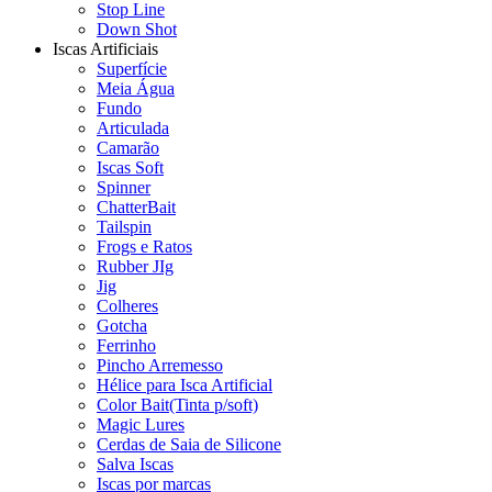
Stop Line
Down Shot
Iscas Artificiais
Superfície
Meia Água
Fundo
Articulada
Camarão
Iscas Soft
Spinner
ChatterBait
Tailspin
Frogs e Ratos
Rubber JIg
Jig
Colheres
Gotcha
Ferrinho
Pincho Arremesso
Hélice para Isca Artificial
Color Bait(Tinta p/soft)
Magic Lures
Cerdas de Saia de Silicone
Salva Iscas
Iscas por marcas