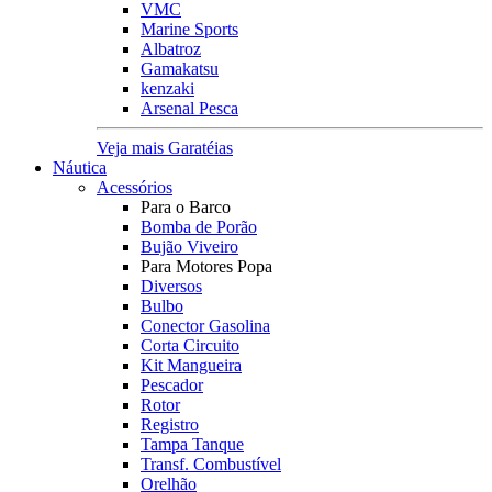
VMC
Marine Sports
Albatroz
Gamakatsu
kenzaki
Arsenal Pesca
Veja mais Garatéias
Náutica
Acessórios
Para o Barco
Bomba de Porão
Bujão Viveiro
Para Motores Popa
Diversos
Bulbo
Conector Gasolina
Corta Circuito
Kit Mangueira
Pescador
Rotor
Registro
Tampa Tanque
Transf. Combustível
Orelhão