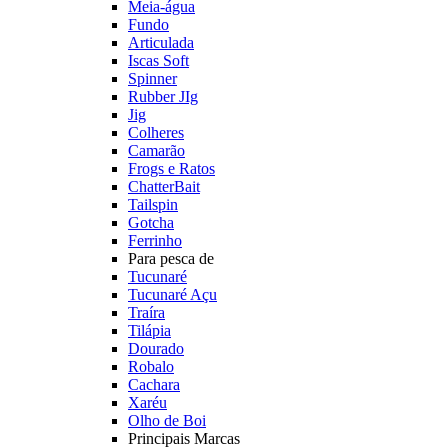
Meia-água
Fundo
Articulada
Iscas Soft
Spinner
Rubber JIg
Jig
Colheres
Camarão
Frogs e Ratos
ChatterBait
Tailspin
Gotcha
Ferrinho
Para pesca de
Tucunaré
Tucunaré Açu
Traíra
Tilápia
Dourado
Robalo
Cachara
Xaréu
Olho de Boi
Principais Marcas