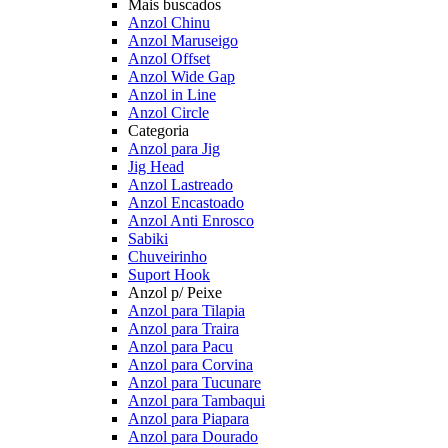
Mais buscados
Anzol Chinu
Anzol Maruseigo
Anzol Offset
Anzol Wide Gap
Anzol in Line
Anzol Circle
Categoria
Anzol para Jig
Jig Head
Anzol Lastreado
Anzol Encastoado
Anzol Anti Enrosco
Sabiki
Chuveirinho
Suport Hook
Anzol p/ Peixe
Anzol para Tilapia
Anzol para Traira
Anzol para Pacu
Anzol para Corvina
Anzol para Tucunare
Anzol para Tambaqui
Anzol para Piapara
Anzol para Dourado