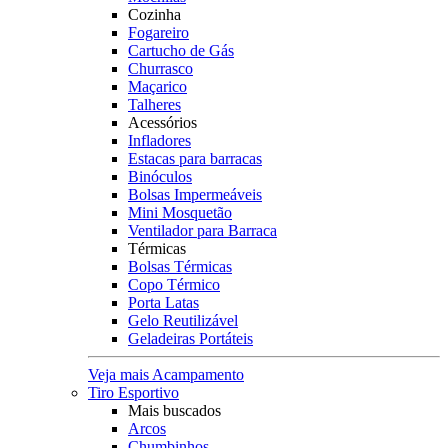
Cozinha
Fogareiro
Cartucho de Gás
Churrasco
Maçarico
Talheres
Acessórios
Infladores
Estacas para barracas
Binóculos
Bolsas Impermeáveis
Mini Mosquetão
Ventilador para Barraca
Térmicas
Bolsas Térmicas
Copo Térmico
Porta Latas
Gelo Reutilizável
Geladeiras Portáteis
Veja mais Acampamento
Tiro Esportivo
Mais buscados
Arcos
Chumbinhos