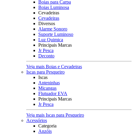
Boias para Carpa
Boias Luminosa
Cevadeiras
Cevadeiras
Diversos
Alarme Sonoro
Suporte Luminoso
Luz Quimica
Principais Marcas
Jr Pesca
Deconto
Veja mais Boias e Cevadeiras
Iscas para Pesqueiro
Iscas
Anteninhas
Miçangas
Flutuador EVA
Principais Marcas
Jr Pesca
Veja mais Iscas para Pesqueiro
Acessórios
Categoria
Anzóis