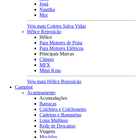
Jogá
Nautika
Mor
Veja mais Coletes Salva Vidas
Hélice Reposição
Hélice
Para Motores de Popa
Para Motores Elétricos
Principais Marcas
Clipper
MFX
Minn Kota
Veja mais Hélice Reposição
Camping
Acampamento
Acomodações
Barracas
Colchões e Colchonetes
Cadeiras e Banquetas
Lona Multiuso
Rede de Descanso
Viagens
Mochilas