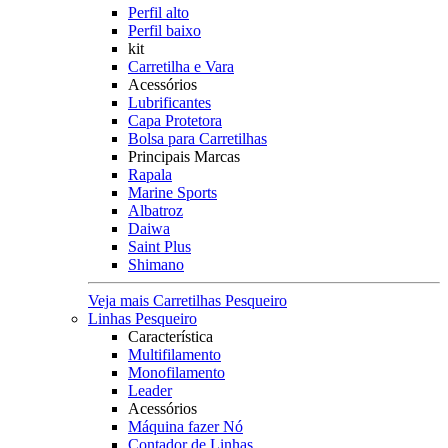
Perfil alto
Perfil baixo
kit
Carretilha e Vara
Acessórios
Lubrificantes
Capa Protetora
Bolsa para Carretilhas
Principais Marcas
Rapala
Marine Sports
Albatroz
Daiwa
Saint Plus
Shimano
Veja mais Carretilhas Pesqueiro
Linhas Pesqueiro
Característica
Multifilamento
Monofilamento
Leader
Acessórios
Máquina fazer Nó
Contador de Linhas