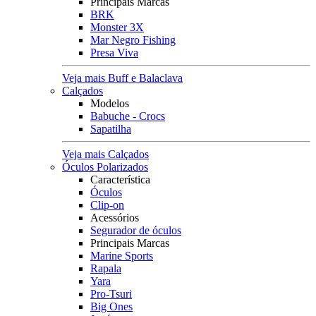
Principais Marcas
BRK
Monster 3X
Mar Negro Fishing
Presa Viva
Veja mais Buff e Balaclava
Calçados
Modelos
Babuche - Crocs
Sapatilha
Veja mais Calçados
Óculos Polarizados
Característica
Óculos
Clip-on
Acessórios
Segurador de óculos
Principais Marcas
Marine Sports
Rapala
Yara
Pro-Tsuri
Big Ones