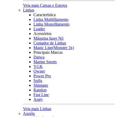
Veja mais Caixas e Estojos
Linhas
Característica
Linha Multifilamento
Linha Monofilamento
Leader
Acessórios
Máquina fazer Nó
Contador de Linhas
Magic Line(Monster 3x)
Principais Marcas
Daiwa
Marine Sports
YGK
Owner
Power Pro
Sufix
Shimano
Raiglon
Fast Line
Araty
Veja mais Linhas
Anzóis