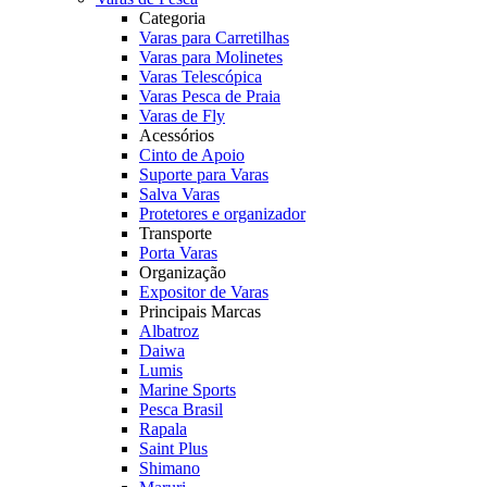
Categoria
Varas para Carretilhas
Varas para Molinetes
Varas Telescópica
Varas Pesca de Praia
Varas de Fly
Acessórios
Cinto de Apoio
Suporte para Varas
Salva Varas
Protetores e organizador
Transporte
Porta Varas
Organização
Expositor de Varas
Principais Marcas
Albatroz
Daiwa
Lumis
Marine Sports
Pesca Brasil
Rapala
Saint Plus
Shimano