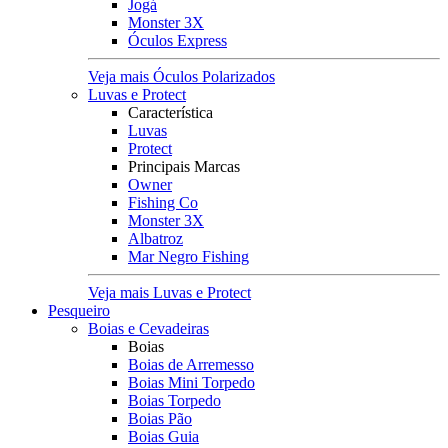
Jogá
Monster 3X
Óculos Express
Veja mais Óculos Polarizados
Luvas e Protect
Característica
Luvas
Protect
Principais Marcas
Owner
Fishing Co
Monster 3X
Albatroz
Mar Negro Fishing
Veja mais Luvas e Protect
Pesqueiro
Boias e Cevadeiras
Boias
Boias de Arremesso
Boias Mini Torpedo
Boias Torpedo
Boias Pão
Boias Guia