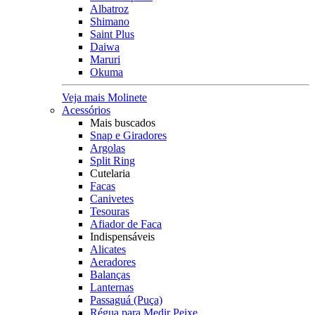
Albatroz
Shimano
Saint Plus
Daiwa
Maruri
Okuma
Veja mais Molinete
Acessórios
Mais buscados
Snap e Giradores
Argolas
Split Ring
Cutelaria
Facas
Canivetes
Tesouras
Afiador de Faca
Indispensáveis
Alicates
Aeradores
Balanças
Lanternas
Passaguá (Puça)
Régua para Medir Peixe