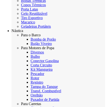
Bolsas Térmicas
Copos Térmicos
Porta Latas
Gelo Reutilizável
Tiro Esportivo
Maçarico
Geladeiras Portáteis
Náutica
Para o Barco
Bomba de Porão
Bujão Viveiro
Para Motores de Popa
Diversos
Bulbo
Conector Gasolina
Corta Circuito
Kit Mangueira
Pescador
Rotor
Registro
Tampa do Tanque
Transf. Combustível
Orelhão
Puxador de Partida
Para Carretas