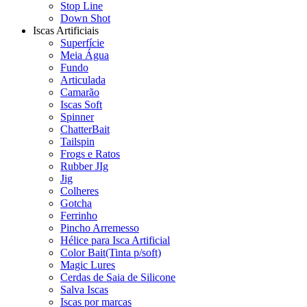
Stop Line
Down Shot
Iscas Artificiais
Superfície
Meia Água
Fundo
Articulada
Camarão
Iscas Soft
Spinner
ChatterBait
Tailspin
Frogs e Ratos
Rubber JIg
Jig
Colheres
Gotcha
Ferrinho
Pincho Arremesso
Hélice para Isca Artificial
Color Bait(Tinta p/soft)
Magic Lures
Cerdas de Saia de Silicone
Salva Iscas
Iscas por marcas