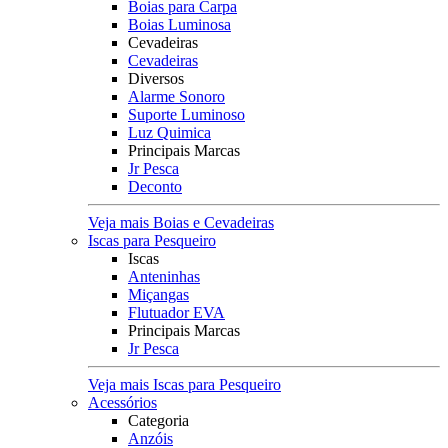
Boias para Carpa
Boias Luminosa
Cevadeiras
Cevadeiras
Diversos
Alarme Sonoro
Suporte Luminoso
Luz Quimica
Principais Marcas
Jr Pesca
Deconto
Veja mais Boias e Cevadeiras
Iscas para Pesqueiro
Iscas
Anteninhas
Miçangas
Flutuador EVA
Principais Marcas
Jr Pesca
Veja mais Iscas para Pesqueiro
Acessórios
Categoria
Anzóis