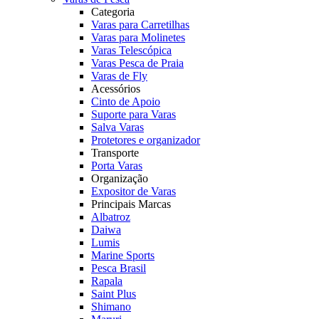
Categoria
Varas para Carretilhas
Varas para Molinetes
Varas Telescópica
Varas Pesca de Praia
Varas de Fly
Acessórios
Cinto de Apoio
Suporte para Varas
Salva Varas
Protetores e organizador
Transporte
Porta Varas
Organização
Expositor de Varas
Principais Marcas
Albatroz
Daiwa
Lumis
Marine Sports
Pesca Brasil
Rapala
Saint Plus
Shimano