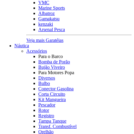
VMC
Marine Sports
Albatroz
Gamakatsu
kenzaki
Arsenal Pesca
Veja mais Garatéias
Náutica
Acessórios
Para o Barco
Bomba de Porão
Bujão Viveiro
Para Motores Popa
Diversos
Bulbo
Conector Gasolina
Corta Circuito
Kit Mangueira
Pescador
Rotor
Registro
Tampa Tanque
Transf. Combustível
Orelhão