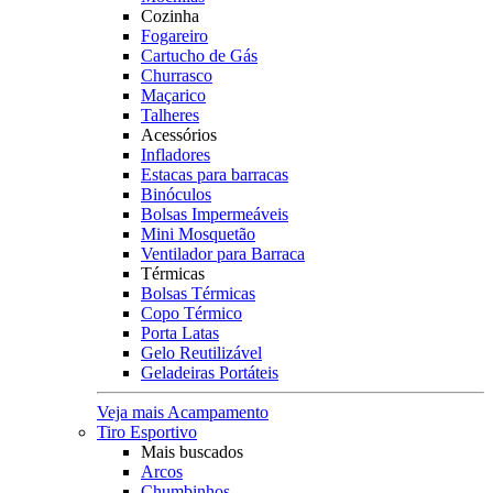
Cozinha
Fogareiro
Cartucho de Gás
Churrasco
Maçarico
Talheres
Acessórios
Infladores
Estacas para barracas
Binóculos
Bolsas Impermeáveis
Mini Mosquetão
Ventilador para Barraca
Térmicas
Bolsas Térmicas
Copo Térmico
Porta Latas
Gelo Reutilizável
Geladeiras Portáteis
Veja mais Acampamento
Tiro Esportivo
Mais buscados
Arcos
Chumbinhos