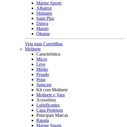
Marine Sports
Albatroz
Shimano
Saint Plus
Daiwa
Maruri
Okuma
Veja mais Carretilhas
Molinete
Característica
Micro
Leve
Médio
Pesado
Praia
Spincast
Kit com Molinete
Molinete e Vara
Acessórios
Lubrificantes
Capa Protetora
Principais Marcas
Rapala
Marine Sports