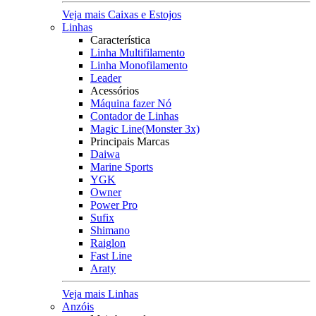
Veja mais Caixas e Estojos
Linhas
Característica
Linha Multifilamento
Linha Monofilamento
Leader
Acessórios
Máquina fazer Nó
Contador de Linhas
Magic Line(Monster 3x)
Principais Marcas
Daiwa
Marine Sports
YGK
Owner
Power Pro
Sufix
Shimano
Raiglon
Fast Line
Araty
Veja mais Linhas
Anzóis