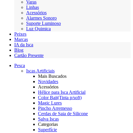
Varas
Linhas
Acessórios
Alarmes Sonoro
Suporte Luminoso
Luz Quimica
Peixes
Marcas
IA da Isca
Blog
Cartão Presente
Pesca
Iscas Artificiais
Mais Buscados
Novidades
Acessórios
Hélice para Isca Artificial
Color Bait(Tinta p/soft)
Magic Lures
Pincho Arremesso
Cerdas de Saia de Silicone
Salva Iscas
Categorias
Superfície