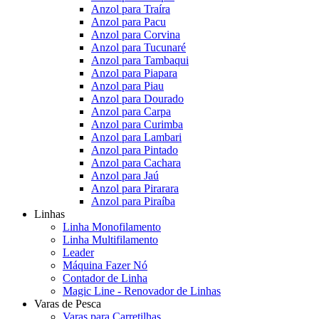
Anzol para Traíra
Anzol para Pacu
Anzol para Corvina
Anzol para Tucunaré
Anzol para Tambaqui
Anzol para Piapara
Anzol para Piau
Anzol para Dourado
Anzol para Carpa
Anzol para Curimba
Anzol para Lambari
Anzol para Pintado
Anzol para Cachara
Anzol para Jaú
Anzol para Pirarara
Anzol para Piraíba
Linhas
Linha Monofilamento
Linha Multifilamento
Leader
Máquina Fazer Nó
Contador de Linha
Magic Line - Renovador de Linhas
Varas de Pesca
Varas para Carretilhas