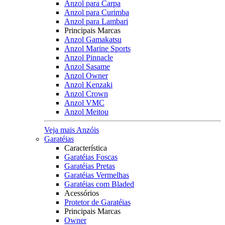
Anzol para Carpa
Anzol para Curimba
Anzol para Lambari
Principais Marcas
Anzol Gamakatsu
Anzol Marine Sports
Anzol Pinnacle
Anzol Sasame
Anzol Owner
Anzol Kenzaki
Anzol Crown
Anzol VMC
Anzol Meitou
Veja mais Anzóis
Garatéias
Característica
Garatéias Foscas
Garatéias Pretas
Garatéias Vermelhas
Garatéias com Bladed
Acessórios
Protetor de Garatéias
Principais Marcas
Owner