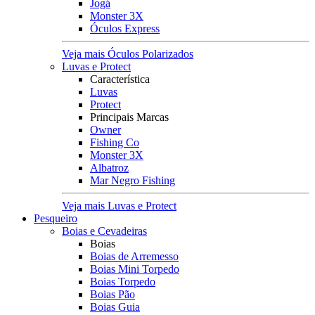
Jogá
Monster 3X
Óculos Express
Veja mais Óculos Polarizados
Luvas e Protect
Característica
Luvas
Protect
Principais Marcas
Owner
Fishing Co
Monster 3X
Albatroz
Mar Negro Fishing
Veja mais Luvas e Protect
Pesqueiro
Boias e Cevadeiras
Boias
Boias de Arremesso
Boias Mini Torpedo
Boias Torpedo
Boias Pão
Boias Guia