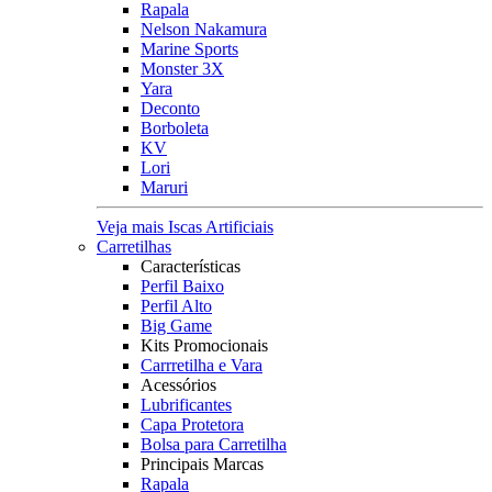
Rapala
Nelson Nakamura
Marine Sports
Monster 3X
Yara
Deconto
Borboleta
KV
Lori
Maruri
Veja mais Iscas Artificiais
Carretilhas
Características
Perfil Baixo
Perfil Alto
Big Game
Kits Promocionais
Carrretilha e Vara
Acessórios
Lubrificantes
Capa Protetora
Bolsa para Carretilha
Principais Marcas
Rapala