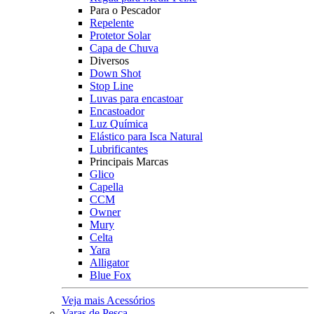
Para o Pescador
Repelente
Protetor Solar
Capa de Chuva
Diversos
Down Shot
Stop Line
Luvas para encastoar
Encastoador
Luz Química
Elástico para Isca Natural
Lubrificantes
Principais Marcas
Glico
Capella
CCM
Owner
Mury
Celta
Yara
Alligator
Blue Fox
Veja mais Acessórios
Varas de Pesca