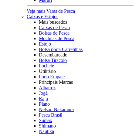
Maruri
Veja mais Varas de Pesca
Caixas e Estojos
Mais buscados
Caixas de Pesca
Bolsas de Pesca
Mochilas de Pesca
Estojo
Bolsa porta Carretilhas
Desembarcado
Bolsa Tiracolo
Pochete
Utilitário
Porta Empate
Principais Marcas
Albatroz
Jogá
Raju
Plano
Nelson Nakamura
Pesca Brasil
Sumax
Shimano
Nautika