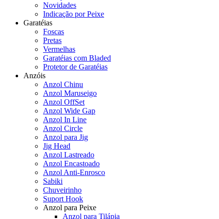
Novidades
Indicação por Peixe
Garatéias
Foscas
Pretas
Vermelhas
Garatéias com Bladed
Protetor de Garatéias
Anzóis
Anzol Chinu
Anzol Maruseigo
Anzol OffSet
Anzol Wide Gap
Anzol In Line
Anzol Circle
Anzol para Jig
Jig Head
Anzol Lastreado
Anzol Encastoado
Anzol Anti-Enrosco
Sabiki
Chuveirinho
Suport Hook
Anzol para Peixe
Anzol para Tilápia