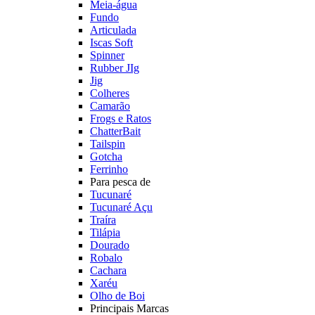
Meia-água
Fundo
Articulada
Iscas Soft
Spinner
Rubber JIg
Jig
Colheres
Camarão
Frogs e Ratos
ChatterBait
Tailspin
Gotcha
Ferrinho
Para pesca de
Tucunaré
Tucunaré Açu
Traíra
Tilápia
Dourado
Robalo
Cachara
Xaréu
Olho de Boi
Principais Marcas