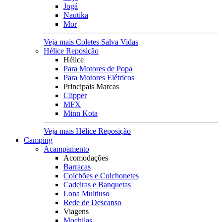
Jogá
Nautika
Mor
Veja mais Coletes Salva Vidas
Hélice Reposição
Hélice
Para Motores de Popa
Para Motores Elétricos
Principais Marcas
Clipper
MFX
Minn Kota
Veja mais Hélice Reposição
Camping
Acampamento
Acomodações
Barracas
Colchões e Colchonetes
Cadeiras e Banquetas
Lona Multiuso
Rede de Descanso
Viagens
Mochilas