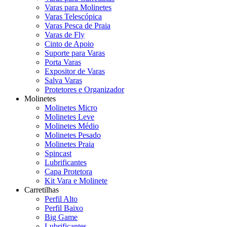
Varas para Molinetes
Varas Telescópica
Varas Pesca de Praia
Varas de Fly
Cinto de Apoio
Suporte para Varas
Porta Varas
Expositor de Varas
Salva Varas
Protetores e Organizador
Molinetes
Molinetes Micro
Molinetes Leve
Molinetes Médio
Molinetes Pesado
Molinetes Praia
Spincast
Lubrificantes
Capa Protetora
Kit Vara e Molinete
Carretilhas
Perfil Alto
Perfil Baixo
Big Game
Lubrificantes