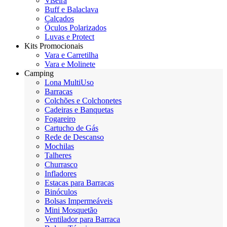
Viseira
Buff e Balaclava
Calçados
Óculos Polarizados
Luvas e Protect
Kits Promocionais
Vara e Carretilha
Vara e Molinete
Camping
Lona MultiUso
Barracas
Colchões e Colchonetes
Cadeiras e Banquetas
Fogareiro
Cartucho de Gás
Rede de Descanso
Mochilas
Talheres
Churrasco
Infladores
Estacas para Barracas
Binóculos
Bolsas Impermeáveis
Mini Mosquetão
Ventilador para Barraca