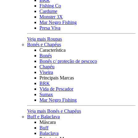
BRK
Fishing Co
Cardume
Monster 3X
Mar Negro Fishing
Presa Viva
Veja mais Roupas
Bonés e Chapéus
Característica
Bonés
Bonés c/ proteção de pescoço
Chapéu
Viseira
Principais Marcas
BRK
Vida de Pescador
Sumax
Mar Negro Fishing
Veja mais Bonés e Chapéus
Buff e Balaclava
Máscara
Buff
Balaclava