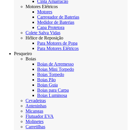
Cinta Amarração
Motores Elétricos
Motores
Carregador de Baterias
Medidor de Baterias
Capa Protetora
Colete Salva Vidas
Hélice de Reposição
Para Motores de Popa
Para Motores Elétricos
Pesqueiro
Boias
Boias de Arremesso
Boias Mini Torpedo
Boias Torpedo
Boias Pão
Boias Guia
Boias para Carpa
Boias Luminosa
Cevadeiras
Anteninhas
Miçangas
Flutuador EVA
Molinetes
Carretilhas