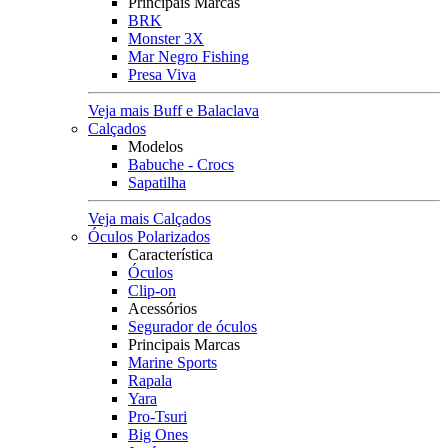
Principais Marcas
BRK
Monster 3X
Mar Negro Fishing
Presa Viva
Veja mais Buff e Balaclava
Calçados
Modelos
Babuche - Crocs
Sapatilha
Veja mais Calçados
Óculos Polarizados
Característica
Óculos
Clip-on
Acessórios
Segurador de óculos
Principais Marcas
Marine Sports
Rapala
Yara
Pro-Tsuri
Big Ones