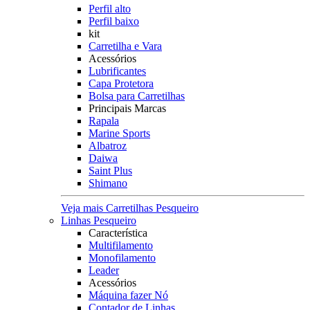
Perfil alto
Perfil baixo
kit
Carretilha e Vara
Acessórios
Lubrificantes
Capa Protetora
Bolsa para Carretilhas
Principais Marcas
Rapala
Marine Sports
Albatroz
Daiwa
Saint Plus
Shimano
Veja mais Carretilhas Pesqueiro
Linhas Pesqueiro
Característica
Multifilamento
Monofilamento
Leader
Acessórios
Máquina fazer Nó
Contador de Linhas