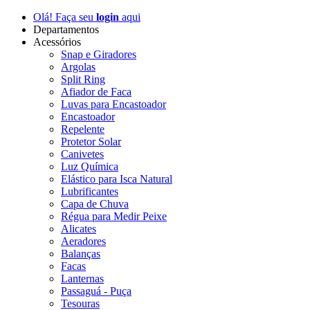
Olá! Faça seu
login
aqui
Departamentos
Acessórios
Snap e Giradores
Argolas
Split Ring
Afiador de Faca
Luvas para Encastoador
Encastoador
Repelente
Protetor Solar
Canivetes
Luz Química
Elástico para Isca Natural
Lubrificantes
Capa de Chuva
Régua para Medir Peixe
Alicates
Aeradores
Balanças
Facas
Lanternas
Passaguá - Puça
Tesouras