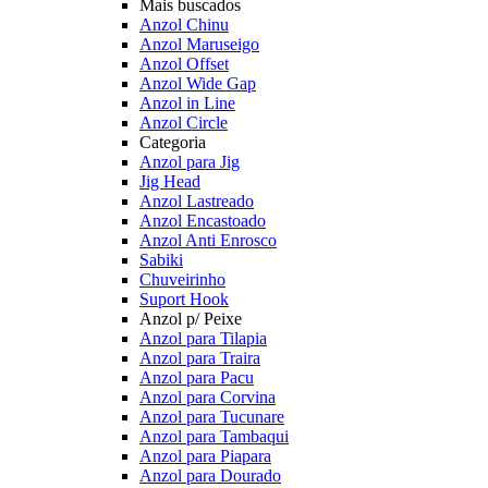
Mais buscados
Anzol Chinu
Anzol Maruseigo
Anzol Offset
Anzol Wide Gap
Anzol in Line
Anzol Circle
Categoria
Anzol para Jig
Jig Head
Anzol Lastreado
Anzol Encastoado
Anzol Anti Enrosco
Sabiki
Chuveirinho
Suport Hook
Anzol p/ Peixe
Anzol para Tilapia
Anzol para Traira
Anzol para Pacu
Anzol para Corvina
Anzol para Tucunare
Anzol para Tambaqui
Anzol para Piapara
Anzol para Dourado