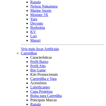
Rapala
Nelson Nakamura
Marine Sports
Monster 3X
Yara
Deconto
Borboleta
KV
Lori
Maruri
Veja mais Iscas Artificiais
Carretilhas
Características
Perfil Baixo
Perfil Alto
Big Game
Kits Promocionais
Carrretilha e Vara
Acessórios
Lubrificantes
Capa Protetora
Bolsa para Carretilha
Principais Marcas
Rapala