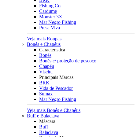
BRK
Fishing Co
Cardume
Monster 3X
Mar Negro Fishing
Presa Viva
Veja mais Roupas
Bonés e Chapéus
Característica
Bonés
Bonés c/ proteção de pescoço
Chapéu
Viseira
Principais Marcas
BRK
Vida de Pescador
Sumax
Mar Negro Fishing
Veja mais Bonés e Chapéus
Buff e Balaclava
Máscara
Buff
Balaclava