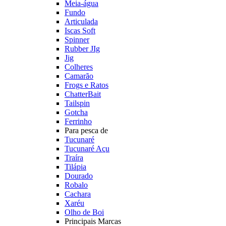
Meia-água
Fundo
Articulada
Iscas Soft
Spinner
Rubber JIg
Jig
Colheres
Camarão
Frogs e Ratos
ChatterBait
Tailspin
Gotcha
Ferrinho
Para pesca de
Tucunaré
Tucunaré Açu
Traíra
Tilápia
Dourado
Robalo
Cachara
Xaréu
Olho de Boi
Principais Marcas