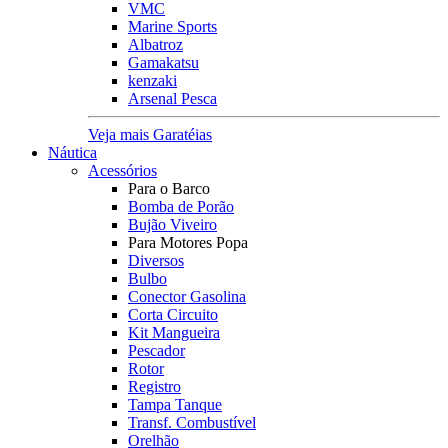
VMC
Marine Sports
Albatroz
Gamakatsu
kenzaki
Arsenal Pesca
Veja mais Garatéias
Náutica
Acessórios
Para o Barco
Bomba de Porão
Bujão Viveiro
Para Motores Popa
Diversos
Bulbo
Conector Gasolina
Corta Circuito
Kit Mangueira
Pescador
Rotor
Registro
Tampa Tanque
Transf. Combustível
Orelhão