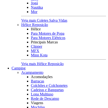
Jogá
Nautika
Mor
Veja mais Coletes Salva Vidas
Hélice Reposição
Hélice
Para Motores de Popa
Para Motores Elétricos
Principais Marcas
Clipper
MFX
Minn Kota
Veja mais Hélice Reposição
Camping
Acampamento
Acomodações
Barracas
Colchões e Colchonetes
Cadeiras e Banquetas
Lona Multiuso
Rede de Descanso
Viagens
Mochilas