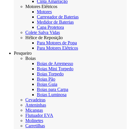
Cinta Amarração
Motores Elétricos
Motores
Carregador de Baterias
Medidor de Baterias
Capa Protetora
Colete Salva Vidas
Hélice de Reposição
Para Motores de Popa
Para Motores Elétricos
Pesqueiro
Boias
Boias de Arremesso
Boias Mini Torpedo
Boias Torpedo
Boias Pão
Boias Guia
Boias para Carpa
Boias Luminosa
Cevadeiras
Anteninhas
Miçangas
Flutuador EVA
Molinetes
Carretilhas