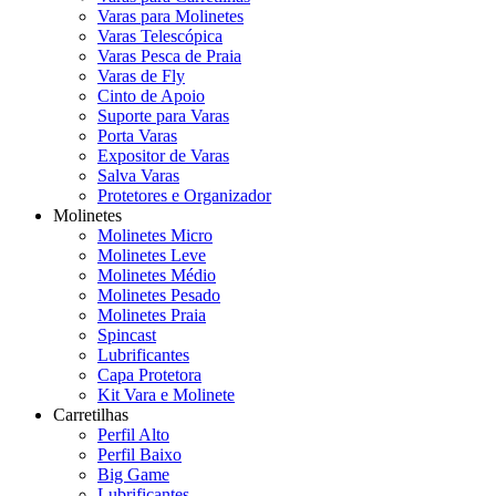
Varas para Molinetes
Varas Telescópica
Varas Pesca de Praia
Varas de Fly
Cinto de Apoio
Suporte para Varas
Porta Varas
Expositor de Varas
Salva Varas
Protetores e Organizador
Molinetes
Molinetes Micro
Molinetes Leve
Molinetes Médio
Molinetes Pesado
Molinetes Praia
Spincast
Lubrificantes
Capa Protetora
Kit Vara e Molinete
Carretilhas
Perfil Alto
Perfil Baixo
Big Game
Lubrificantes