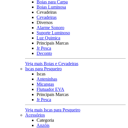
Boias para Carpa
Boias Luminosa
Cevadeiras
Cevadeiras
Diversos
Alarme Sonoro
Suporte Luminoso
Luz Quimica
Principais Marcas
Jr Pesca
Deconto
Veja mais Boias e Cevadeiras
Iscas para Pesqueiro
Iscas
Anteninhas
Miçangas
Flutuador EVA
Principais Marcas
Jr Pesca
Veja mais Iscas para Pesqueiro
Acessórios
Categoria
Anzóis