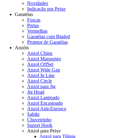
Novidades
Indicação por Peixe
Garatéias
Foscas
Pretas
Vermelhas
Garatéias com Bladed
Protetor de Garatéias
Anzóis
Anzol Chinu
Anzol Maruseigo
Anzol OffSet
Anzol Wide Gap
Anzol In Line
Anzol Circle
Anzol para Jig
Jig Head
Anzol Lastreado
Anzol Encastoado
Anzol Anti-Enrosco
Sabiki
Chuveirinho
Suport Hook
Anzol para Peixe
Anzol para Tilápia