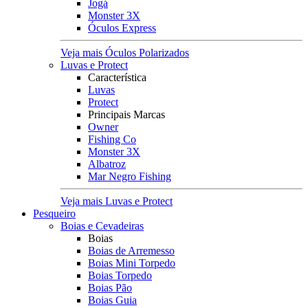
Jogá
Monster 3X
Óculos Express
Veja mais Óculos Polarizados
Luvas e Protect
Característica
Luvas
Protect
Principais Marcas
Owner
Fishing Co
Monster 3X
Albatroz
Mar Negro Fishing
Veja mais Luvas e Protect
Pesqueiro
Boias e Cevadeiras
Boias
Boias de Arremesso
Boias Mini Torpedo
Boias Torpedo
Boias Pão
Boias Guia