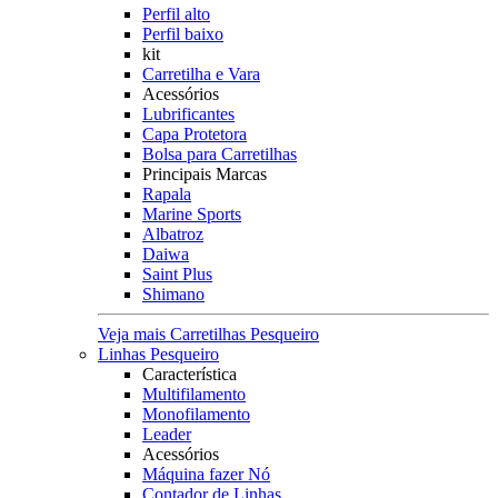
Perfil alto
Perfil baixo
kit
Carretilha e Vara
Acessórios
Lubrificantes
Capa Protetora
Bolsa para Carretilhas
Principais Marcas
Rapala
Marine Sports
Albatroz
Daiwa
Saint Plus
Shimano
Veja mais Carretilhas Pesqueiro
Linhas Pesqueiro
Característica
Multifilamento
Monofilamento
Leader
Acessórios
Máquina fazer Nó
Contador de Linhas