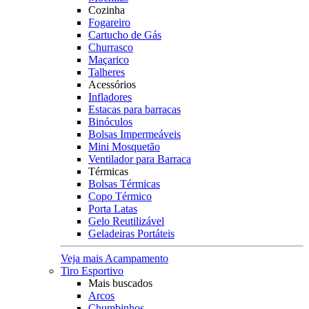
Cozinha
Fogareiro
Cartucho de Gás
Churrasco
Maçarico
Talheres
Acessórios
Infladores
Estacas para barracas
Binóculos
Bolsas Impermeáveis
Mini Mosquetão
Ventilador para Barraca
Térmicas
Bolsas Térmicas
Copo Térmico
Porta Latas
Gelo Reutilizável
Geladeiras Portáteis
Veja mais Acampamento
Tiro Esportivo
Mais buscados
Arcos
Chumbinhos