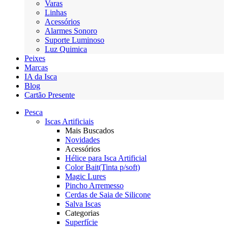
Varas
Linhas
Acessórios
Alarmes Sonoro
Suporte Luminoso
Luz Quimica
Peixes
Marcas
IA da Isca
Blog
Cartão Presente
Pesca
Iscas Artificiais
Mais Buscados
Novidades
Acessórios
Hélice para Isca Artificial
Color Bait(Tinta p/soft)
Magic Lures
Pincho Arremesso
Cerdas de Saia de Silicone
Salva Iscas
Categorias
Superfície