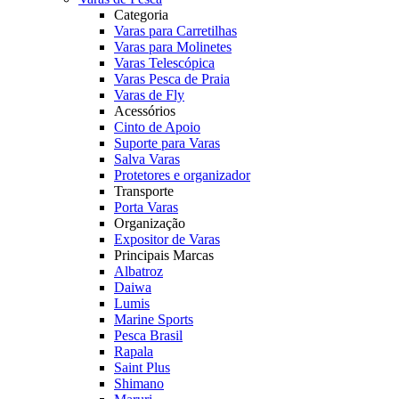
Categoria
Varas para Carretilhas
Varas para Molinetes
Varas Telescópica
Varas Pesca de Praia
Varas de Fly
Acessórios
Cinto de Apoio
Suporte para Varas
Salva Varas
Protetores e organizador
Transporte
Porta Varas
Organização
Expositor de Varas
Principais Marcas
Albatroz
Daiwa
Lumis
Marine Sports
Pesca Brasil
Rapala
Saint Plus
Shimano