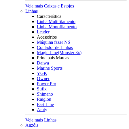
Veja mais Caixas e Estojos
Linhas
Característica
Linha Multifilamento
Linha Monofilamento
Leader
Acessórios
Máquina fazer Nó
Contador de Linhas
Magic Line(Monster 3x)
Principais Marcas
Daiwa
Marine Sports
YGK
Owner
Power Pro
Sufix
Shimano
Raiglon
Fast Line
Araty
Veja mais Linhas
Anzóis