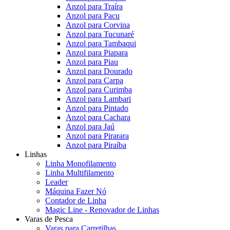
Anzol para Traíra
Anzol para Pacu
Anzol para Corvina
Anzol para Tucunaré
Anzol para Tambaqui
Anzol para Piapara
Anzol para Piau
Anzol para Dourado
Anzol para Carpa
Anzol para Curimba
Anzol para Lambari
Anzol para Pintado
Anzol para Cachara
Anzol para Jaú
Anzol para Pirarara
Anzol para Piraíba
Linhas
Linha Monofilamento
Linha Multifilamento
Leader
Máquina Fazer Nó
Contador de Linha
Magic Line - Renovador de Linhas
Varas de Pesca
Varas para Carretilhas