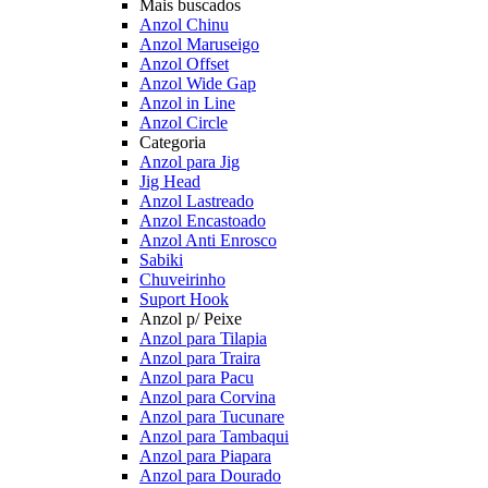
Mais buscados
Anzol Chinu
Anzol Maruseigo
Anzol Offset
Anzol Wide Gap
Anzol in Line
Anzol Circle
Categoria
Anzol para Jig
Jig Head
Anzol Lastreado
Anzol Encastoado
Anzol Anti Enrosco
Sabiki
Chuveirinho
Suport Hook
Anzol p/ Peixe
Anzol para Tilapia
Anzol para Traira
Anzol para Pacu
Anzol para Corvina
Anzol para Tucunare
Anzol para Tambaqui
Anzol para Piapara
Anzol para Dourado