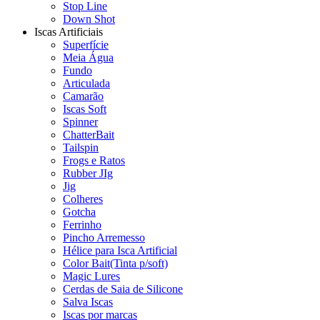
Stop Line
Down Shot
Iscas Artificiais
Superfície
Meia Água
Fundo
Articulada
Camarão
Iscas Soft
Spinner
ChatterBait
Tailspin
Frogs e Ratos
Rubber JIg
Jig
Colheres
Gotcha
Ferrinho
Pincho Arremesso
Hélice para Isca Artificial
Color Bait(Tinta p/soft)
Magic Lures
Cerdas de Saia de Silicone
Salva Iscas
Iscas por marcas