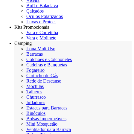
Viseira
Buff e Balaclava
Calçados
Óculos Polarizados
Luvas e Protect
Kits Promocionais
Vara e Carretilha
Vara e Molinete
Camping
Lona MultiUso
Barracas
Colchões e Colchonetes
Cadeiras e Banquetas
Fogareiro
Cartucho de Gás
Rede de Descanso
Mochilas
Talheres
Churrasco
Infladores
Estacas para Barracas
Binóculos
Bolsas Impermeáveis
Mini Mosquetão
Ventilador para Barraca