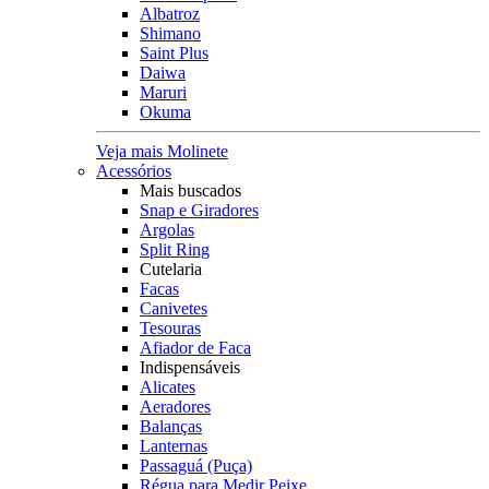
Albatroz
Shimano
Saint Plus
Daiwa
Maruri
Okuma
Veja mais Molinete
Acessórios
Mais buscados
Snap e Giradores
Argolas
Split Ring
Cutelaria
Facas
Canivetes
Tesouras
Afiador de Faca
Indispensáveis
Alicates
Aeradores
Balanças
Lanternas
Passaguá (Puça)
Régua para Medir Peixe