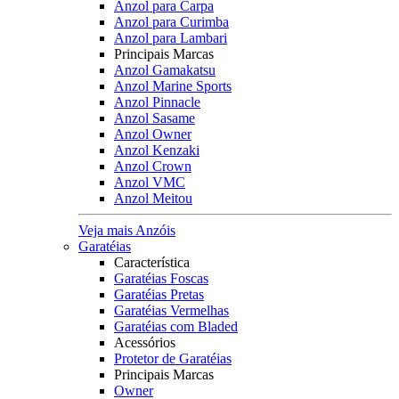
Anzol para Carpa
Anzol para Curimba
Anzol para Lambari
Principais Marcas
Anzol Gamakatsu
Anzol Marine Sports
Anzol Pinnacle
Anzol Sasame
Anzol Owner
Anzol Kenzaki
Anzol Crown
Anzol VMC
Anzol Meitou
Veja mais Anzóis
Garatéias
Característica
Garatéias Foscas
Garatéias Pretas
Garatéias Vermelhas
Garatéias com Bladed
Acessórios
Protetor de Garatéias
Principais Marcas
Owner