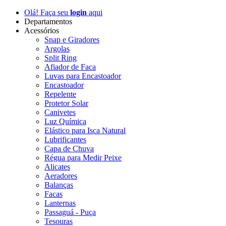
Olá! Faça seu
login
aqui
Departamentos
Acessórios
Snap e Giradores
Argolas
Split Ring
Afiador de Faca
Luvas para Encastoador
Encastoador
Repelente
Protetor Solar
Canivetes
Luz Química
Elástico para Isca Natural
Lubrificantes
Capa de Chuva
Régua para Medir Peixe
Alicates
Aeradores
Balanças
Facas
Lanternas
Passaguá - Puça
Tesouras