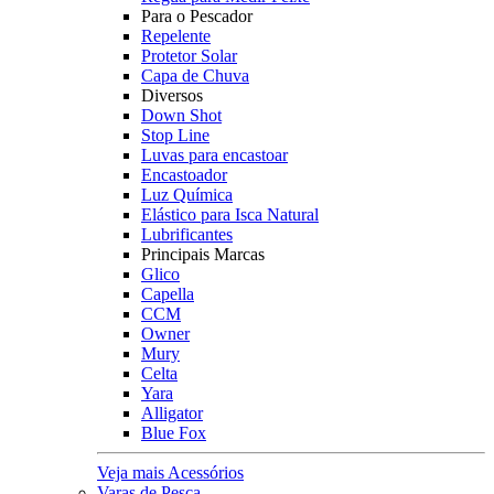
Para o Pescador
Repelente
Protetor Solar
Capa de Chuva
Diversos
Down Shot
Stop Line
Luvas para encastoar
Encastoador
Luz Química
Elástico para Isca Natural
Lubrificantes
Principais Marcas
Glico
Capella
CCM
Owner
Mury
Celta
Yara
Alligator
Blue Fox
Veja mais Acessórios
Varas de Pesca