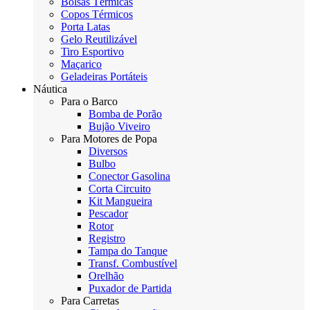
Bolsas Térmicas
Copos Térmicos
Porta Latas
Gelo Reutilizável
Tiro Esportivo
Maçarico
Geladeiras Portáteis
Náutica
Para o Barco
Bomba de Porão
Bujão Viveiro
Para Motores de Popa
Diversos
Bulbo
Conector Gasolina
Corta Circuito
Kit Mangueira
Pescador
Rotor
Registro
Tampa do Tanque
Transf. Combustível
Orelhão
Puxador de Partida
Para Carretas