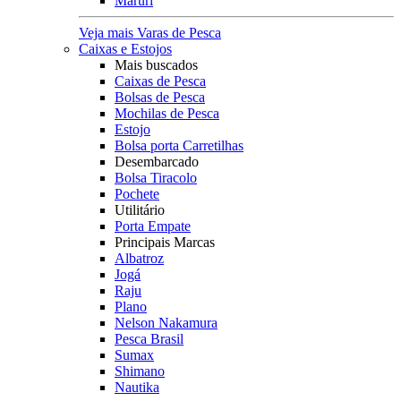
Maruri
Veja mais Varas de Pesca
Caixas e Estojos
Mais buscados
Caixas de Pesca
Bolsas de Pesca
Mochilas de Pesca
Estojo
Bolsa porta Carretilhas
Desembarcado
Bolsa Tiracolo
Pochete
Utilitário
Porta Empate
Principais Marcas
Albatroz
Jogá
Raju
Plano
Nelson Nakamura
Pesca Brasil
Sumax
Shimano
Nautika