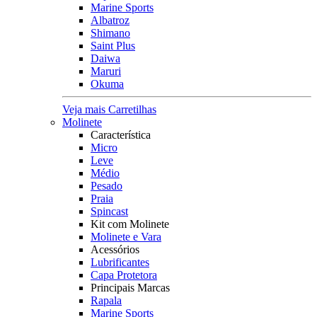
Marine Sports
Albatroz
Shimano
Saint Plus
Daiwa
Maruri
Okuma
Veja mais Carretilhas
Molinete
Característica
Micro
Leve
Médio
Pesado
Praia
Spincast
Kit com Molinete
Molinete e Vara
Acessórios
Lubrificantes
Capa Protetora
Principais Marcas
Rapala
Marine Sports