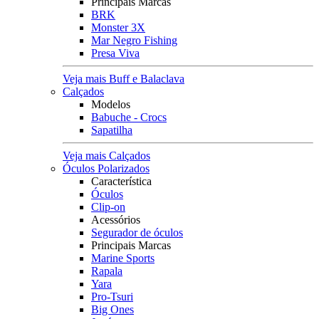
Principais Marcas
BRK
Monster 3X
Mar Negro Fishing
Presa Viva
Veja mais Buff e Balaclava
Calçados
Modelos
Babuche - Crocs
Sapatilha
Veja mais Calçados
Óculos Polarizados
Característica
Óculos
Clip-on
Acessórios
Segurador de óculos
Principais Marcas
Marine Sports
Rapala
Yara
Pro-Tsuri
Big Ones