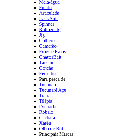
Meia-água
Fundo
Articulada
Iscas Soft
Spinner
Rubber JIg
Jig
Colheres
Camarão
Frogs e Ratos
ChatterBait
Tailspin
Gotcha
Ferrinho
Para pesca de
Tucunaré
Tucunaré Açu
Traíra
Tilápia
Dourado
Robalo
Cachara
Xaréu
Olho de Boi
Principais Marcas