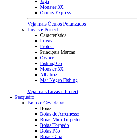
Jogá
Monster 3X
Óculos Express
Veja mais Óculos Polarizados
Luvas e Protect
Característica
Luvas
Protect
Principais Marcas
Owner
Fishing Co
Monster 3X
Albatroz
Mar Negro Fishing
Veja mais Luvas e Protect
Pesqueiro
Boias e Cevadeiras
Boias
Boias de Arremesso
Boias Mini Torpedo
Boias Torpedo
Boias Pão
Boias Guia