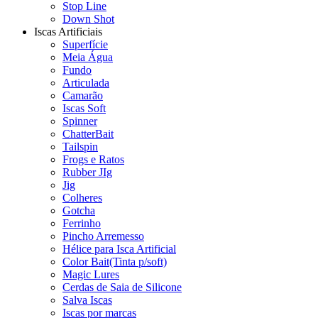
Stop Line
Down Shot
Iscas Artificiais
Superfície
Meia Água
Fundo
Articulada
Camarão
Iscas Soft
Spinner
ChatterBait
Tailspin
Frogs e Ratos
Rubber JIg
Jig
Colheres
Gotcha
Ferrinho
Pincho Arremesso
Hélice para Isca Artificial
Color Bait(Tinta p/soft)
Magic Lures
Cerdas de Saia de Silicone
Salva Iscas
Iscas por marcas