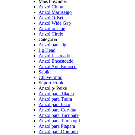
Mais buscados
Anzol Chinu
Anzol Maruseigo
Anzol Offset
Anzol Wide Gap
Anzol in Line
Anzol Circle
Categoria
Anzol para Jig
Jig Head
Anzol Lastreado
Anzol Encastoado
Anzol Anti Enrosco
Sabiki
Chuveirinho
Suport Hook
Anzol p/ Peixe
Anzol para Tilapia
Anzol para Traira
Anzol para Pacu
Anzol para Corvina
Anzol para Tucunare
Anzol para Tambaqui
Anzol para Piapara
Anzol para Dourado