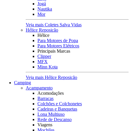
Jogá
Nautika
Mor
Veja mais Coletes Salva Vidas
Hélice Reposição
Hélice
Para Motores de Popa
Para Motores Elétricos
Principais Marcas
Clipper
MFX
Minn Kota
Veja mais Hélice Reposição
Camping
Acampamento
Acomodações
Barracas
Colchões e Colchonetes
Cadeiras e Banquetas
Lona Multiuso
Rede de Descanso
Viagens
Mochilas