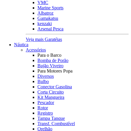
VMC
Marine Sports
Albatroz
Gamakatsu
kenzaki
Arsenal Pesca
Veja mais Garatéias
Náutica
Acessórios
Para o Barco
Bomba de Porão
Bujão Viveiro
Para Motores Popa
Diversos
Bulbo
Conector Gasolina
Corta Circuito
Kit Mangueira
Pescador
Rotor
Registro
Tampa Tanque
Transf. Combustível
Orelhão