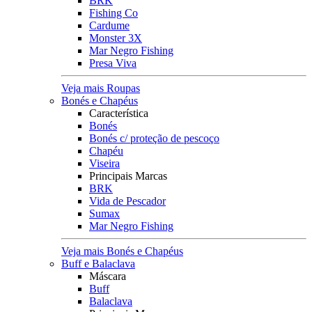
BRK
Fishing Co
Cardume
Monster 3X
Mar Negro Fishing
Presa Viva
Veja mais Roupas
Bonés e Chapéus
Característica
Bonés
Bonés c/ proteção de pescoço
Chapéu
Viseira
Principais Marcas
BRK
Vida de Pescador
Sumax
Mar Negro Fishing
Veja mais Bonés e Chapéus
Buff e Balaclava
Máscara
Buff
Balaclava