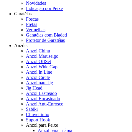
Novidades
Indicação por Peixe
Garatéias
Foscas
Pretas
Vermelhas
Garatéias com Bladed
Protetor de Garatéias
Anzóis
Anzol Chinu
Anzol Maruseigo
Anzol OffSet
Anzol Wide Gap
Anzol In Line
Anzol Circle
Anzol para Jig
Jig Head
Anzol Lastreado
Anzol Encastoado
Anzol Anti-Enrosco
Sabiki
Chuveirinho
Suport Hook
Anzol para Peixe
Anzol para Tilápia