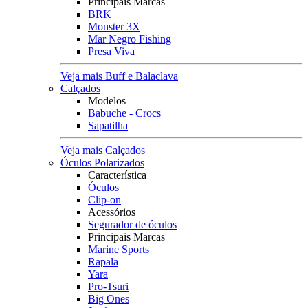
Principais Marcas
BRK
Monster 3X
Mar Negro Fishing
Presa Viva
Veja mais Buff e Balaclava
Calçados
Modelos
Babuche - Crocs
Sapatilha
Veja mais Calçados
Óculos Polarizados
Característica
Óculos
Clip-on
Acessórios
Segurador de óculos
Principais Marcas
Marine Sports
Rapala
Yara
Pro-Tsuri
Big Ones