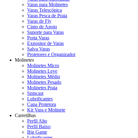
Varas para Molinetes
Varas Telescópica
Varas Pesca de Praia
Varas de Fly
Cinto de Apoio
Suporte para Varas
Porta Varas
Expositor de Varas
Salva Varas
Protetores e Organizador
Molinetes
Molinetes Micro
Molinetes Leve
Molinetes Médio
Molinetes Pesado
Molinetes Praia
Spincast
Lubrificantes
Capa Protetora
Kit Vara e Molinete
Carretilhas
Perfil Alto
Perfil Baixo
Big Game
Lubrificantes