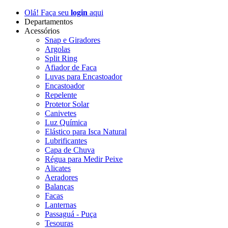
Olá! Faça seu
login
aqui
Departamentos
Acessórios
Snap e Giradores
Argolas
Split Ring
Afiador de Faca
Luvas para Encastoador
Encastoador
Repelente
Protetor Solar
Canivetes
Luz Química
Elástico para Isca Natural
Lubrificantes
Capa de Chuva
Régua para Medir Peixe
Alicates
Aeradores
Balanças
Facas
Lanternas
Passaguá - Puça
Tesouras