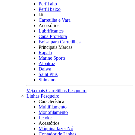
Perfil alto
Perfil baixo
kit
Carretilha e Vara
Acessórios
Lubrificantes
Capa Protetora
Bolsa para Carretilhas
Principais Marcas
Rapala
Marine Sports
Albatroz
Daiwa
Saint Plus
Shimano
Veja mais Carretilhas Pesqueiro
Linhas Pesqueiro
Característica
Multifilamento
Monofilamento
Leader
Acessórios
Máquina fazer Nó
Contador de Linhas