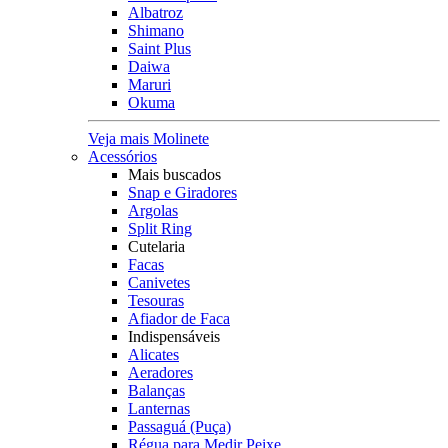
Albatroz
Shimano
Saint Plus
Daiwa
Maruri
Okuma
Veja mais Molinete
Acessórios
Mais buscados
Snap e Giradores
Argolas
Split Ring
Cutelaria
Facas
Canivetes
Tesouras
Afiador de Faca
Indispensáveis
Alicates
Aeradores
Balanças
Lanternas
Passaguá (Puça)
Régua para Medir Peixe