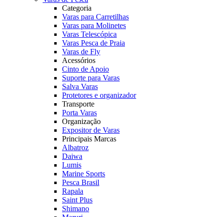
Categoria
Varas para Carretilhas
Varas para Molinetes
Varas Telescópica
Varas Pesca de Praia
Varas de Fly
Acessórios
Cinto de Apoio
Suporte para Varas
Salva Varas
Protetores e organizador
Transporte
Porta Varas
Organização
Expositor de Varas
Principais Marcas
Albatroz
Daiwa
Lumis
Marine Sports
Pesca Brasil
Rapala
Saint Plus
Shimano