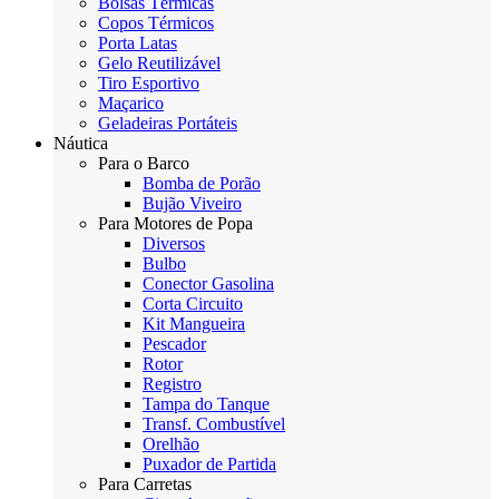
Bolsas Térmicas
Copos Térmicos
Porta Latas
Gelo Reutilizável
Tiro Esportivo
Maçarico
Geladeiras Portáteis
Náutica
Para o Barco
Bomba de Porão
Bujão Viveiro
Para Motores de Popa
Diversos
Bulbo
Conector Gasolina
Corta Circuito
Kit Mangueira
Pescador
Rotor
Registro
Tampa do Tanque
Transf. Combustível
Orelhão
Puxador de Partida
Para Carretas