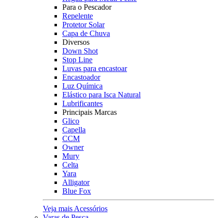
Para o Pescador
Repelente
Protetor Solar
Capa de Chuva
Diversos
Down Shot
Stop Line
Luvas para encastoar
Encastoador
Luz Química
Elástico para Isca Natural
Lubrificantes
Principais Marcas
Glico
Capella
CCM
Owner
Mury
Celta
Yara
Alligator
Blue Fox
Veja mais Acessórios
Varas de Pesca