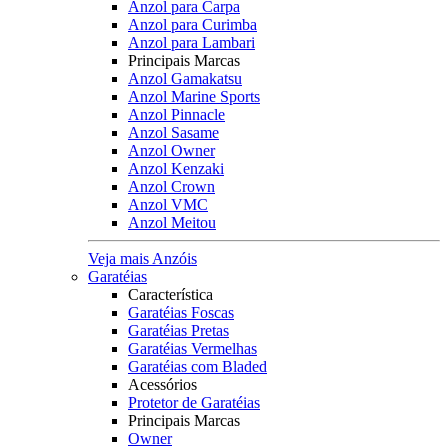
Anzol para Carpa
Anzol para Curimba
Anzol para Lambari
Principais Marcas
Anzol Gamakatsu
Anzol Marine Sports
Anzol Pinnacle
Anzol Sasame
Anzol Owner
Anzol Kenzaki
Anzol Crown
Anzol VMC
Anzol Meitou
Veja mais Anzóis
Garatéias
Característica
Garatéias Foscas
Garatéias Pretas
Garatéias Vermelhas
Garatéias com Bladed
Acessórios
Protetor de Garatéias
Principais Marcas
Owner