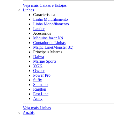
Veja mais Caixas e Estojos
Linhas
Característica
Linha Multifilamento
Linha Monofilamento
Leader
Acessórios
Máquina fazer Nó
Contador de Linhas
Magic Line(Monster 3x)
Principais Marcas
Daiwa
Marine Sports
YGK
Owner
Power Pro
Sufix
Shimano
Raiglon
Fast Line
Araty
Veja mais Linhas
Anzóis