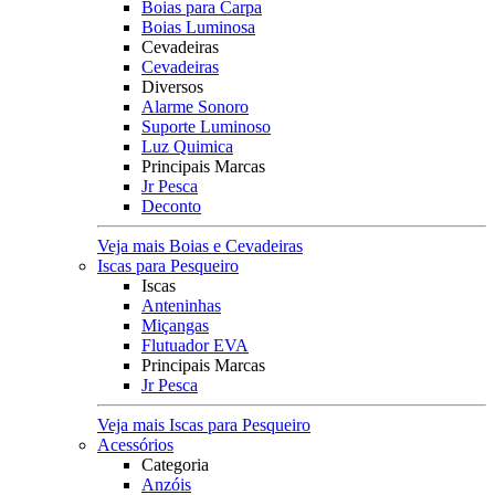
Boias para Carpa
Boias Luminosa
Cevadeiras
Cevadeiras
Diversos
Alarme Sonoro
Suporte Luminoso
Luz Quimica
Principais Marcas
Jr Pesca
Deconto
Veja mais Boias e Cevadeiras
Iscas para Pesqueiro
Iscas
Anteninhas
Miçangas
Flutuador EVA
Principais Marcas
Jr Pesca
Veja mais Iscas para Pesqueiro
Acessórios
Categoria
Anzóis