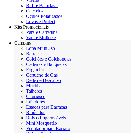
Viseira
Buff e Balaclava
Calçados
Óculos Polarizados
Luvas e Protect
Kits Promocionais
Vara e Carretilha
Vara e Molinete
Camping
Lona MultiUso
Barracas
Colchões e Colchonetes
Cadeiras e Banquetas
Fogareiro
Cartucho de Gás
Rede de Descanso
Mochilas
Talheres
Churrasco
Infladores
Estacas para Barracas
Binóculos
Bolsas Impermeáveis
Mini Mosquetão
Ventilador para Barraca