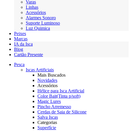
Varas
Linhas
Acessórios
Alarmes Sonoro
Suporte Luminoso
Luz Quimica
Peixes
Marcas
IA da Isca
Blog
Cartão Presente
Pesca
Iscas Artificiais
Mais Buscados
Novidades
Acessórios
Hélice para Isca Artificial
Color Bait(Tinta p/soft)
Magic Lures
Pincho Arremesso
Cerdas de Saia de Silicone
Salva Iscas
Categorias
Superfície