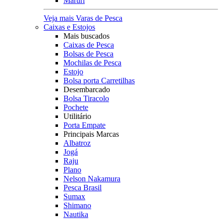
Maruri
Veja mais Varas de Pesca
Caixas e Estojos
Mais buscados
Caixas de Pesca
Bolsas de Pesca
Mochilas de Pesca
Estojo
Bolsa porta Carretilhas
Desembarcado
Bolsa Tiracolo
Pochete
Utilitário
Porta Empate
Principais Marcas
Albatroz
Jogá
Raju
Plano
Nelson Nakamura
Pesca Brasil
Sumax
Shimano
Nautika