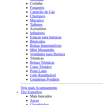
Cozinha
Fogareiro
Cartucho de Gás
Churrasco
Maçarico
Talheres
Acessórios
Infladores
Estacas para barracas
Binóculos
Bolsas Impermeáveis
Mini Mosquetão
Ventilador para Barraca
Térmicas
Bolsas Térmicas
Copo Térmico
Porta Latas
Gelo Reutilizável
Geladeiras Portáteis
Veja mais Acampamento
Tiro Esportivo
Mais buscados
Arcos
Chumbinhos