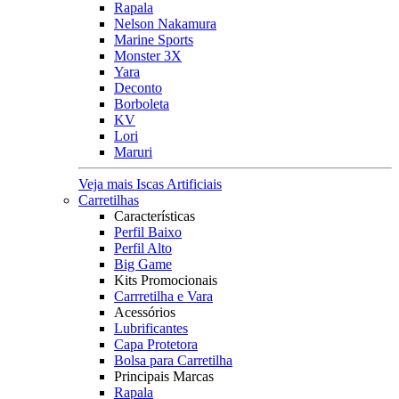
Rapala
Nelson Nakamura
Marine Sports
Monster 3X
Yara
Deconto
Borboleta
KV
Lori
Maruri
Veja mais Iscas Artificiais
Carretilhas
Características
Perfil Baixo
Perfil Alto
Big Game
Kits Promocionais
Carrretilha e Vara
Acessórios
Lubrificantes
Capa Protetora
Bolsa para Carretilha
Principais Marcas
Rapala