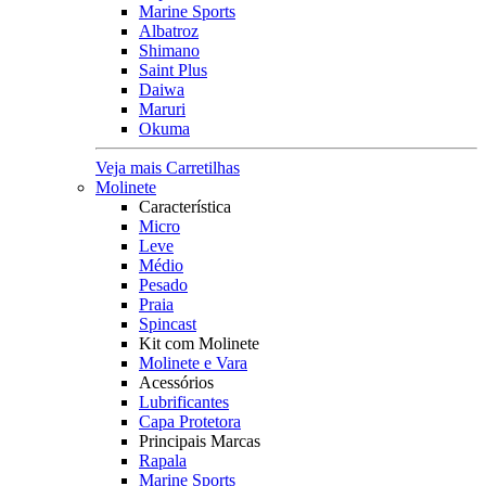
Marine Sports
Albatroz
Shimano
Saint Plus
Daiwa
Maruri
Okuma
Veja mais Carretilhas
Molinete
Característica
Micro
Leve
Médio
Pesado
Praia
Spincast
Kit com Molinete
Molinete e Vara
Acessórios
Lubrificantes
Capa Protetora
Principais Marcas
Rapala
Marine Sports