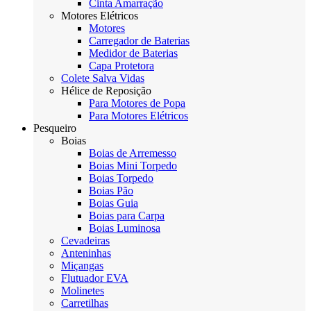
Cinta Amarração
Motores Elétricos
Motores
Carregador de Baterias
Medidor de Baterias
Capa Protetora
Colete Salva Vidas
Hélice de Reposição
Para Motores de Popa
Para Motores Elétricos
Pesqueiro
Boias
Boias de Arremesso
Boias Mini Torpedo
Boias Torpedo
Boias Pão
Boias Guia
Boias para Carpa
Boias Luminosa
Cevadeiras
Anteninhas
Miçangas
Flutuador EVA
Molinetes
Carretilhas