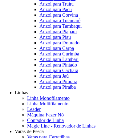
Anzol para Traíra
Anzol para Pacu
Anzol para Corvina
Anzol para Tucunaré
Anzol para Tambaqui
Anzol para Piapara
Anzol para Piau
Anzol para Dourado
Anzol para Carpa
Anzol para Curimba
Anzol para Lambari
Anzol para Pintado
Anzol para Cachara
Anzol para Jaú
Anzol para Pirarara
Anzol para Piraíba
Linhas
Linha Monofilamento
Linha Multifilamento
Leader
Máquina Fazer Nó
Contador de Linha
Magic Line - Renovador de Linhas
Varas de Pesca
Varas para Carretilhas