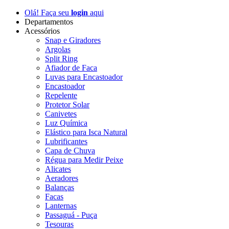
Olá! Faça seu
login
aqui
Departamentos
Acessórios
Snap e Giradores
Argolas
Split Ring
Afiador de Faca
Luvas para Encastoador
Encastoador
Repelente
Protetor Solar
Canivetes
Luz Química
Elástico para Isca Natural
Lubrificantes
Capa de Chuva
Régua para Medir Peixe
Alicates
Aeradores
Balanças
Facas
Lanternas
Passaguá - Puça
Tesouras