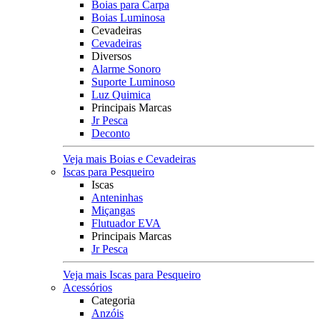
Boias para Carpa
Boias Luminosa
Cevadeiras
Cevadeiras
Diversos
Alarme Sonoro
Suporte Luminoso
Luz Quimica
Principais Marcas
Jr Pesca
Deconto
Veja mais Boias e Cevadeiras
Iscas para Pesqueiro
Iscas
Anteninhas
Miçangas
Flutuador EVA
Principais Marcas
Jr Pesca
Veja mais Iscas para Pesqueiro
Acessórios
Categoria
Anzóis