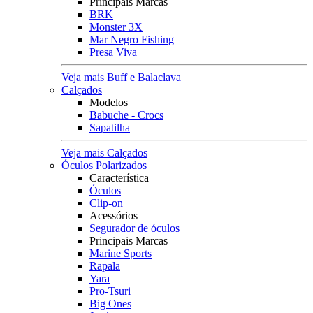
Principais Marcas
BRK
Monster 3X
Mar Negro Fishing
Presa Viva
Veja mais Buff e Balaclava
Calçados
Modelos
Babuche - Crocs
Sapatilha
Veja mais Calçados
Óculos Polarizados
Característica
Óculos
Clip-on
Acessórios
Segurador de óculos
Principais Marcas
Marine Sports
Rapala
Yara
Pro-Tsuri
Big Ones