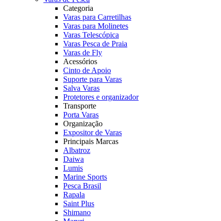
Categoria
Varas para Carretilhas
Varas para Molinetes
Varas Telescópica
Varas Pesca de Praia
Varas de Fly
Acessórios
Cinto de Apoio
Suporte para Varas
Salva Varas
Protetores e organizador
Transporte
Porta Varas
Organização
Expositor de Varas
Principais Marcas
Albatroz
Daiwa
Lumis
Marine Sports
Pesca Brasil
Rapala
Saint Plus
Shimano