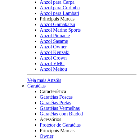
Anzol para Carpa
Anzol para Curimba
Anzol para Lambari
Principais Marcas
Anzol Gamakatsu
Anzol Marine Sports
Anzol Pinnacle
Anzol Sasame
Anzol Owner
Anzol Kenzaki
Anzol Crown
Anzol VMC
Anzol Meitou
Veja mais Anzóis
Garatéias
Característica
Garatéias Foscas
Garatéias Pretas
Garatéias Vermelhas
Garatéias com Bladed
Acessórios
Protetor de Garatéias
Principais Marcas
Owner