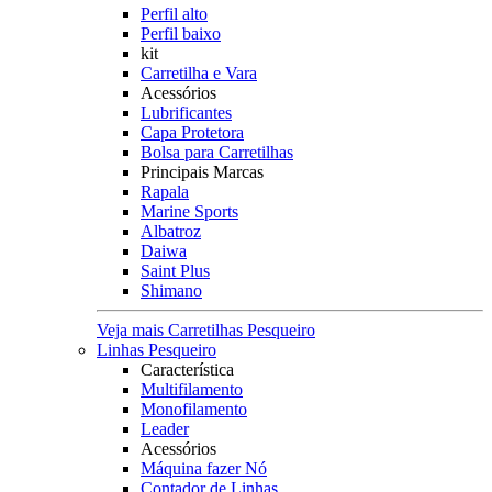
Perfil alto
Perfil baixo
kit
Carretilha e Vara
Acessórios
Lubrificantes
Capa Protetora
Bolsa para Carretilhas
Principais Marcas
Rapala
Marine Sports
Albatroz
Daiwa
Saint Plus
Shimano
Veja mais Carretilhas Pesqueiro
Linhas Pesqueiro
Característica
Multifilamento
Monofilamento
Leader
Acessórios
Máquina fazer Nó
Contador de Linhas