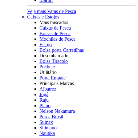
Maruri
Veja mais Varas de Pesca
Caixas e Estojos
Mais buscados
Caixas de Pesca
Bolsas de Pesca
Mochilas de Pesca
Estojo
Bolsa porta Carretilhas
Desembarcado
Bolsa Tiracolo
Pochete
Utilitário
Porta Empate
Principais Marcas
Albatroz
Jogá
Raju
Plano
Nelson Nakamura
Pesca Brasil
Sumax
Shimano
Nautika