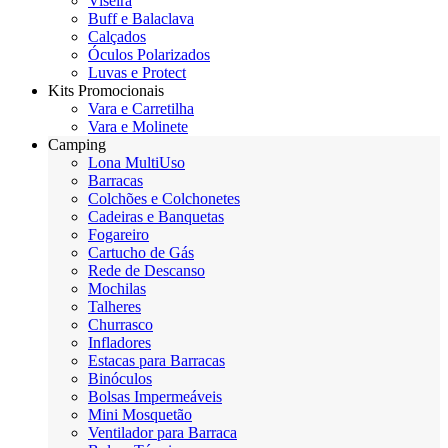
Viseira
Buff e Balaclava
Calçados
Óculos Polarizados
Luvas e Protect
Kits Promocionais
Vara e Carretilha
Vara e Molinete
Camping
Lona MultiUso
Barracas
Colchões e Colchonetes
Cadeiras e Banquetas
Fogareiro
Cartucho de Gás
Rede de Descanso
Mochilas
Talheres
Churrasco
Infladores
Estacas para Barracas
Binóculos
Bolsas Impermeáveis
Mini Mosquetão
Ventilador para Barraca