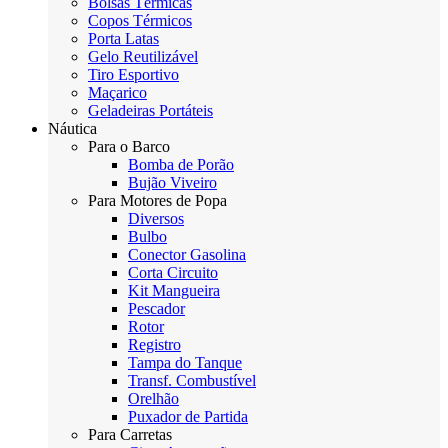
Bolsas Térmicas
Copos Térmicos
Porta Latas
Gelo Reutilizável
Tiro Esportivo
Maçarico
Geladeiras Portáteis
Náutica
Para o Barco
Bomba de Porão
Bujão Viveiro
Para Motores de Popa
Diversos
Bulbo
Conector Gasolina
Corta Circuito
Kit Mangueira
Pescador
Rotor
Registro
Tampa do Tanque
Transf. Combustível
Orelhão
Puxador de Partida
Para Carretas