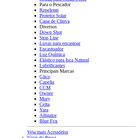
Para o Pescador
Repelente
Protetor Solar
Capa de Chuva
Diversos
Down Shot
Stop Line
Luvas para encastoar
Encastoador
Luz Química
Elástico para Isca Natural
Lubrificantes
Principais Marcas
Glico
Capella
CCM
Owner
Mury
Celta
Yara
Alligator
Blue Fox
Veja mais Acessórios
Varas de Pesca