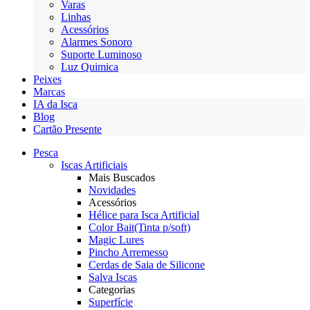
Varas
Linhas
Acessórios
Alarmes Sonoro
Suporte Luminoso
Luz Quimica
Peixes
Marcas
IA da Isca
Blog
Cartão Presente
Pesca
Iscas Artificiais
Mais Buscados
Novidades
Acessórios
Hélice para Isca Artificial
Color Bait(Tinta p/soft)
Magic Lures
Pincho Arremesso
Cerdas de Saia de Silicone
Salva Iscas
Categorias
Superfície