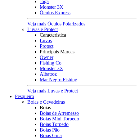
Jogá
Monster 3X
Óculos Express
Veja mais Óculos Polarizados
Luvas e Protect
Característica
Luvas
Protect
Principais Marcas
Owner
Fishing Co
Monster 3X
Albatroz
Mar Negro Fishing
Veja mais Luvas e Protect
Pesqueiro
Boias e Cevadeiras
Boias
Boias de Arremesso
Boias Mini Torpedo
Boias Torpedo
Boias Pão
Boias Guia