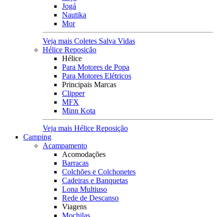
Jogá
Nautika
Mor
Veja mais Coletes Salva Vidas
Hélice Reposição
Hélice
Para Motores de Popa
Para Motores Elétricos
Principais Marcas
Clipper
MFX
Minn Kota
Veja mais Hélice Reposição
Camping
Acampamento
Acomodações
Barracas
Colchões e Colchonetes
Cadeiras e Banquetas
Lona Multiuso
Rede de Descanso
Viagens
Mochilas