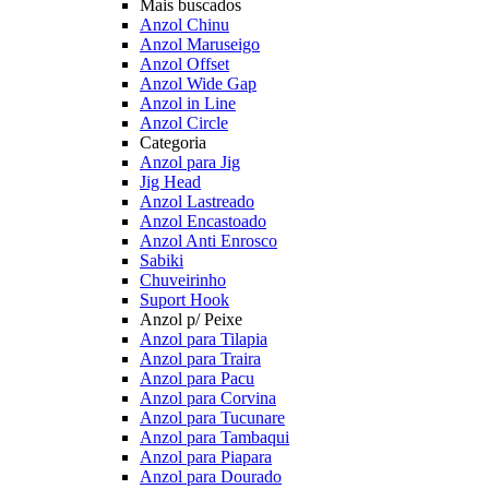
Mais buscados
Anzol Chinu
Anzol Maruseigo
Anzol Offset
Anzol Wide Gap
Anzol in Line
Anzol Circle
Categoria
Anzol para Jig
Jig Head
Anzol Lastreado
Anzol Encastoado
Anzol Anti Enrosco
Sabiki
Chuveirinho
Suport Hook
Anzol p/ Peixe
Anzol para Tilapia
Anzol para Traira
Anzol para Pacu
Anzol para Corvina
Anzol para Tucunare
Anzol para Tambaqui
Anzol para Piapara
Anzol para Dourado