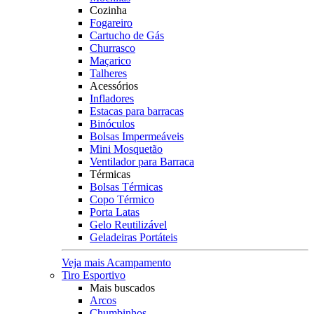
Cozinha
Fogareiro
Cartucho de Gás
Churrasco
Maçarico
Talheres
Acessórios
Infladores
Estacas para barracas
Binóculos
Bolsas Impermeáveis
Mini Mosquetão
Ventilador para Barraca
Térmicas
Bolsas Térmicas
Copo Térmico
Porta Latas
Gelo Reutilizável
Geladeiras Portáteis
Veja mais Acampamento
Tiro Esportivo
Mais buscados
Arcos
Chumbinhos