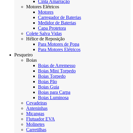
Cinta Amarração
Motores Elétricos
Motores
Carregador de Baterias
Medidor de Baterias
Capa Protetora
Colete Salva Vidas
Hélice de Reposição
Para Motores de Popa
Para Motores Elétricos
Pesqueiro
Boias
Boias de Arremesso
Boias Mini Torpedo
Boias Torpedo
Boias Pão
Boias Guia
Boias para Carpa
Boias Luminosa
Cevadeiras
Anteninhas
Miçangas
Flutuador EVA
Molinetes
Carretilhas