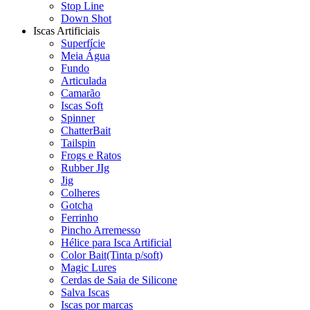
Stop Line
Down Shot
Iscas Artificiais
Superfície
Meia Água
Fundo
Articulada
Camarão
Iscas Soft
Spinner
ChatterBait
Tailspin
Frogs e Ratos
Rubber JIg
Jig
Colheres
Gotcha
Ferrinho
Pincho Arremesso
Hélice para Isca Artificial
Color Bait(Tinta p/soft)
Magic Lures
Cerdas de Saia de Silicone
Salva Iscas
Iscas por marcas