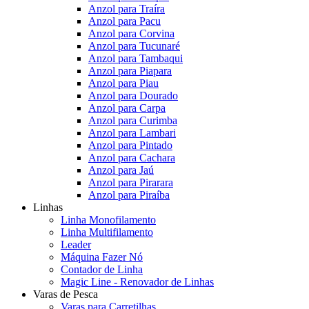
Anzol para Traíra
Anzol para Pacu
Anzol para Corvina
Anzol para Tucunaré
Anzol para Tambaqui
Anzol para Piapara
Anzol para Piau
Anzol para Dourado
Anzol para Carpa
Anzol para Curimba
Anzol para Lambari
Anzol para Pintado
Anzol para Cachara
Anzol para Jaú
Anzol para Pirarara
Anzol para Piraíba
Linhas
Linha Monofilamento
Linha Multifilamento
Leader
Máquina Fazer Nó
Contador de Linha
Magic Line - Renovador de Linhas
Varas de Pesca
Varas para Carretilhas