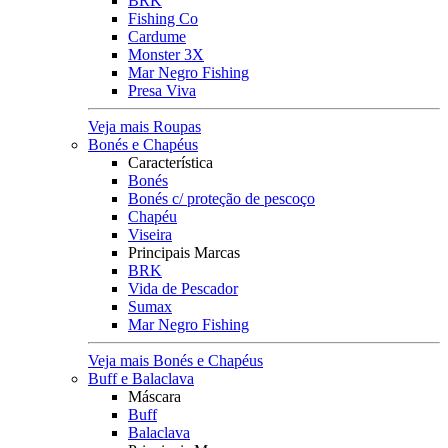
BRK
Fishing Co
Cardume
Monster 3X
Mar Negro Fishing
Presa Viva
Veja mais Roupas
Bonés e Chapéus
Característica
Bonés
Bonés c/ proteção de pescoço
Chapéu
Viseira
Principais Marcas
BRK
Vida de Pescador
Sumax
Mar Negro Fishing
Veja mais Bonés e Chapéus
Buff e Balaclava
Máscara
Buff
Balaclava