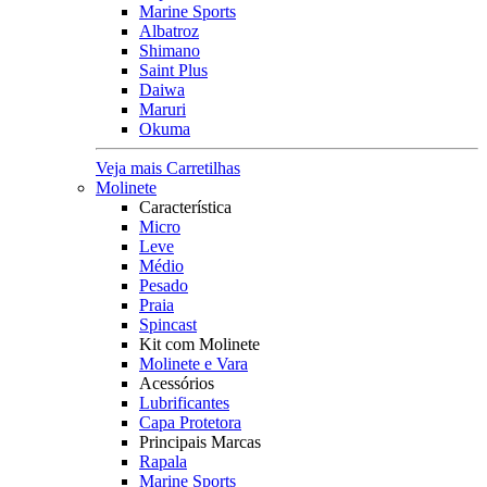
Marine Sports
Albatroz
Shimano
Saint Plus
Daiwa
Maruri
Okuma
Veja mais Carretilhas
Molinete
Característica
Micro
Leve
Médio
Pesado
Praia
Spincast
Kit com Molinete
Molinete e Vara
Acessórios
Lubrificantes
Capa Protetora
Principais Marcas
Rapala
Marine Sports