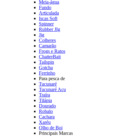
Meia-água
Fundo
Articulada
Iscas Soft
Spinner
Rubber JIg
Jig
Colheres
Camarão
Frogs e Ratos
ChatterBait
Tailspin
Gotcha
Ferrinho
Para pesca de
Tucunaré
Tucunaré Açu
Traíra
Tilápia
Dourado
Robalo
Cachara
Xaréu
Olho de Boi
Principais Marcas