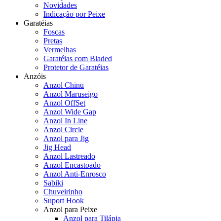
Novidades
Indicação por Peixe
Garatéias
Foscas
Pretas
Vermelhas
Garatéias com Bladed
Protetor de Garatéias
Anzóis
Anzol Chinu
Anzol Maruseigo
Anzol OffSet
Anzol Wide Gap
Anzol In Line
Anzol Circle
Anzol para Jig
Jig Head
Anzol Lastreado
Anzol Encastoado
Anzol Anti-Enrosco
Sabiki
Chuveirinho
Suport Hook
Anzol para Peixe
Anzol para Tilápia