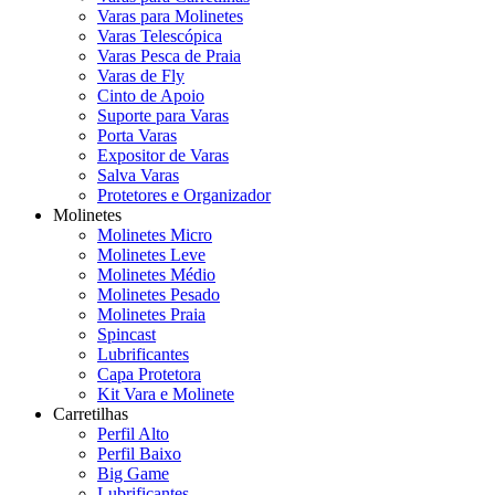
Varas para Molinetes
Varas Telescópica
Varas Pesca de Praia
Varas de Fly
Cinto de Apoio
Suporte para Varas
Porta Varas
Expositor de Varas
Salva Varas
Protetores e Organizador
Molinetes
Molinetes Micro
Molinetes Leve
Molinetes Médio
Molinetes Pesado
Molinetes Praia
Spincast
Lubrificantes
Capa Protetora
Kit Vara e Molinete
Carretilhas
Perfil Alto
Perfil Baixo
Big Game
Lubrificantes