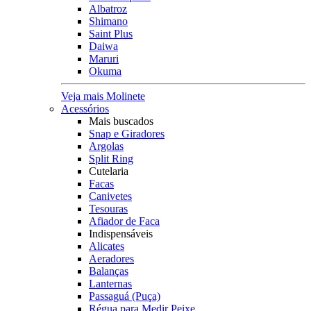
Albatroz
Shimano
Saint Plus
Daiwa
Maruri
Okuma
Veja mais Molinete
Acessórios
Mais buscados
Snap e Giradores
Argolas
Split Ring
Cutelaria
Facas
Canivetes
Tesouras
Afiador de Faca
Indispensáveis
Alicates
Aeradores
Balanças
Lanternas
Passaguá (Puça)
Régua para Medir Peixe