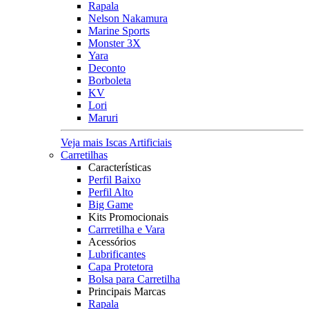
Rapala
Nelson Nakamura
Marine Sports
Monster 3X
Yara
Deconto
Borboleta
KV
Lori
Maruri
Veja mais Iscas Artificiais
Carretilhas
Características
Perfil Baixo
Perfil Alto
Big Game
Kits Promocionais
Carrretilha e Vara
Acessórios
Lubrificantes
Capa Protetora
Bolsa para Carretilha
Principais Marcas
Rapala