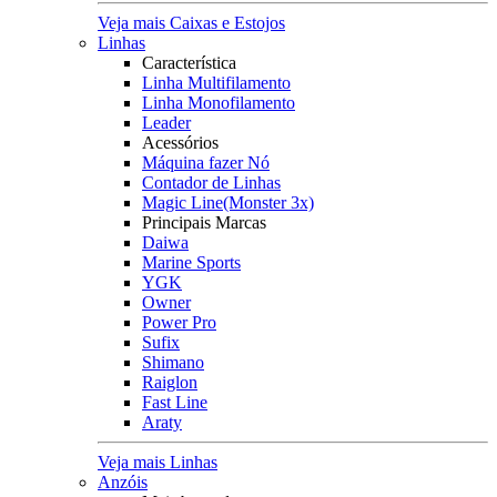
Veja mais Caixas e Estojos
Linhas
Característica
Linha Multifilamento
Linha Monofilamento
Leader
Acessórios
Máquina fazer Nó
Contador de Linhas
Magic Line(Monster 3x)
Principais Marcas
Daiwa
Marine Sports
YGK
Owner
Power Pro
Sufix
Shimano
Raiglon
Fast Line
Araty
Veja mais Linhas
Anzóis