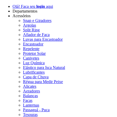
Olá! Faça seu
login
aqui
Departamentos
Acessórios
Snap e Giradores
Argolas
Split Ring
Afiador de Faca
Luvas para Encastoador
Encastoador
Repelente
Protetor Solar
Canivetes
Luz Química
Elástico para Isca Natural
Lubrificantes
Capa de Chuva
Régua para Medir Peixe
Alicates
Aeradores
Balanças
Facas
Lanternas
Passaguá - Puça
Tesouras