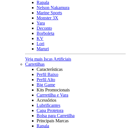
Rapala
Nelson Nakamura
Marine Sports
Monster 3X
Yara
Deconto
Borboleta
KV
Lori
Maruri
Veja mais Iscas Artificiais
Carretilhas
Características
Perfil Baixo
Perfil Alto
Big Game
Kits Promocionais
Carrretilha e Vara
Acessórios
Lubrificantes
Capa Protetora
Bolsa para Carretilha
Principais Marcas
Rapala