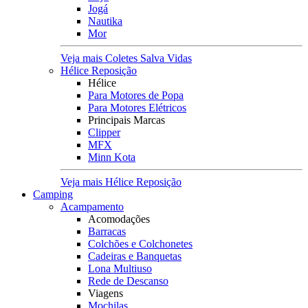
Jogá
Nautika
Mor
Veja mais Coletes Salva Vidas
Hélice Reposição
Hélice
Para Motores de Popa
Para Motores Elétricos
Principais Marcas
Clipper
MFX
Minn Kota
Veja mais Hélice Reposição
Camping
Acampamento
Acomodações
Barracas
Colchões e Colchonetes
Cadeiras e Banquetas
Lona Multiuso
Rede de Descanso
Viagens
Mochilas