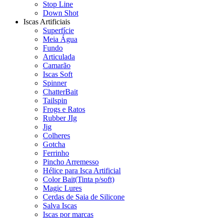
Stop Line
Down Shot
Iscas Artificiais
Superfície
Meia Água
Fundo
Articulada
Camarão
Iscas Soft
Spinner
ChatterBait
Tailspin
Frogs e Ratos
Rubber JIg
Jig
Colheres
Gotcha
Ferrinho
Pincho Arremesso
Hélice para Isca Artificial
Color Bait(Tinta p/soft)
Magic Lures
Cerdas de Saia de Silicone
Salva Iscas
Iscas por marcas