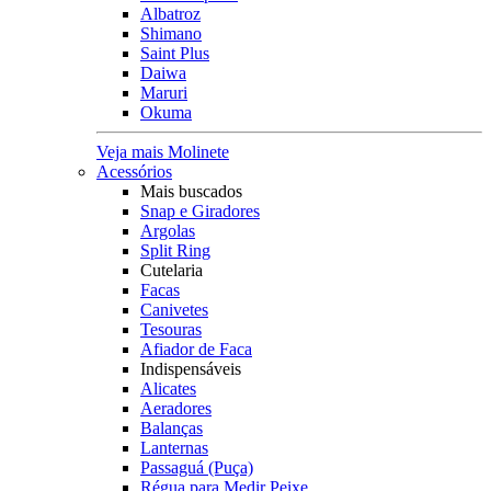
Albatroz
Shimano
Saint Plus
Daiwa
Maruri
Okuma
Veja mais Molinete
Acessórios
Mais buscados
Snap e Giradores
Argolas
Split Ring
Cutelaria
Facas
Canivetes
Tesouras
Afiador de Faca
Indispensáveis
Alicates
Aeradores
Balanças
Lanternas
Passaguá (Puça)
Régua para Medir Peixe