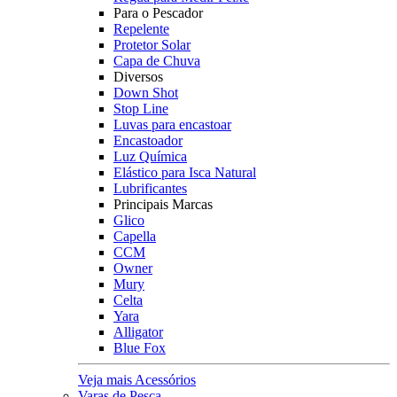
Para o Pescador
Repelente
Protetor Solar
Capa de Chuva
Diversos
Down Shot
Stop Line
Luvas para encastoar
Encastoador
Luz Química
Elástico para Isca Natural
Lubrificantes
Principais Marcas
Glico
Capella
CCM
Owner
Mury
Celta
Yara
Alligator
Blue Fox
Veja mais Acessórios
Varas de Pesca