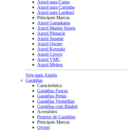
Anzol para Carpa
Anzol para Curimba
Anzol para Lambari
Principais Marcas
Anzol Gamakatsu
Anzol Marine Sports
Anzol Pinnacle
Anzol Sasame
Anzol Owner
Anzol Kenzaki
Anzol Crown
Anzol VMC
Anzol Meitou
Veja mais Anzóis
Garatéias
Característica
Garatéias Foscas
Garatéias Pretas
Garatéias Vermelhas
Garatéias com Bladed
Acessórios
Protetor de Garatéias
Principais Marcas
Owner