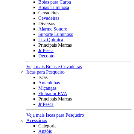
Boias para Carpa
Boias Luminosa
Cevadeiras
Cevadeiras
Diversos
Alarme Sonoro
Suporte Luminoso
Luz Quimica
Principais Marcas
Jr Pesca
Deconto
Veja mais Boias e Cevadeiras
Iscas para Pesqueiro
Iscas
Anteninhas
Miçangas
Flutuador EVA
Principais Marcas
Jr Pesca
Veja mais Iscas para Pesqueiro
Acessórios
Categoria
Anzóis