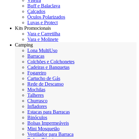
Viseira
Buff e Balaclava
Calçados
Óculos Polarizados
Luvas e Protect
Kits Promocionais
Vara e Carretilha
Vara e Molinete
Camping
Lona MultiUso
Barracas
Colchões e Colchonetes
Cadeiras e Banquetas
Fogareiro
Cartucho de Gás
Rede de Descanso
Mochilas
Talheres
Churrasco
Infladores
Estacas para Barracas
Binóculos
Bolsas Impermeáveis
Mini Mosquetão
Ventilador para Barraca