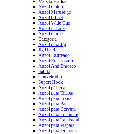
Mais buscados
Anzol Chinu
Anzol Maruseigo
Anzol Offset
Anzol Wide Gap
Anzol in Line
Anzol Circle
Categoria
Anzol para Jig
Jig Head
Anzol Lastreado
Anzol Encastoado
Anzol Anti Enrosco
Sabiki
Chuveirinho
Suport Hook
Anzol p/ Peixe
Anzol para Tilapia
Anzol para Traira
Anzol para Pacu
Anzol para Corvina
Anzol para Tucunare
Anzol para Tambaqui
Anzol para Piapara
Anzol para Dourado