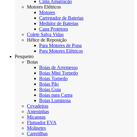
Cinta Amarração
Motores Elétricos
Motores
Carregador de Baterias
Medidor de Baterias
Capa Protetora
Colete Salva Vidas
Hélice de Reposição
Para Motores de Popa
Para Motores Elétricos
Pesqueiro
Boias
Boias de Arremesso
Boias Mini Torpedo
Boias Torpedo
Boias Pão
Boias Guia
Boias para Carpa
Boias Luminosa
Cevadeiras
Anteninhas
Miçangas
Flutuador EVA
Molinetes
Carretilhas