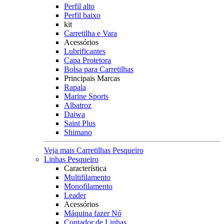
Perfil alto
Perfil baixo
kit
Carretilha e Vara
Acessórios
Lubrificantes
Capa Protetora
Bolsa para Carretilhas
Principais Marcas
Rapala
Marine Sports
Albatroz
Daiwa
Saint Plus
Shimano
Veja mais Carretilhas Pesqueiro
Linhas Pesqueiro
Característica
Multifilamento
Monofilamento
Leader
Acessórios
Máquina fazer Nó
Contador de Linhas