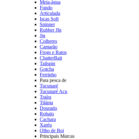
Meia-água
Fundo
Articulada
Iscas Soft
Spinner
Rubber JIg
Jig
Colheres
Camarão
Frogs e Ratos
ChatterBait
Tailspin
Gotcha
Ferrinho
Para pesca de
Tucunaré
Tucunaré Açu
Traíra
Tilápia
Dourado
Robalo
Cachara
Xaréu
Olho de Boi
Principais Marcas