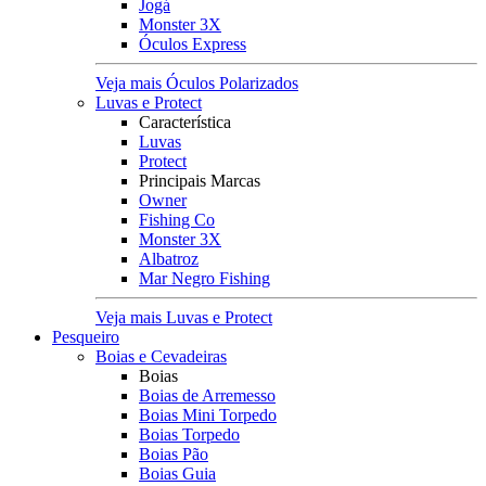
Jogá
Monster 3X
Óculos Express
Veja mais Óculos Polarizados
Luvas e Protect
Característica
Luvas
Protect
Principais Marcas
Owner
Fishing Co
Monster 3X
Albatroz
Mar Negro Fishing
Veja mais Luvas e Protect
Pesqueiro
Boias e Cevadeiras
Boias
Boias de Arremesso
Boias Mini Torpedo
Boias Torpedo
Boias Pão
Boias Guia