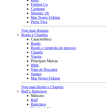
BRK
Fishing Co
Cardume
Monster 3X
Mar Negro Fishing
Presa Viva
Veja mais Roupas
Bonés e Chapéus
Característica
Bonés
Bonés c/ proteção de pescoço
Chapéu
Viseira
Principais Marcas
BRK
Vida de Pescador
Sumax
Mar Negro Fishing
Veja mais Bonés e Chapéus
Buff e Balaclava
Máscara
Buff
Balaclava