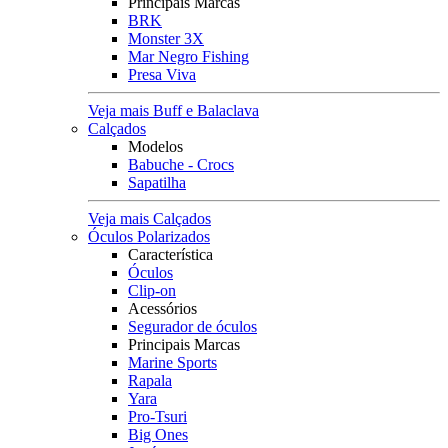
Principais Marcas
BRK
Monster 3X
Mar Negro Fishing
Presa Viva
Veja mais Buff e Balaclava
Calçados
Modelos
Babuche - Crocs
Sapatilha
Veja mais Calçados
Óculos Polarizados
Característica
Óculos
Clip-on
Acessórios
Segurador de óculos
Principais Marcas
Marine Sports
Rapala
Yara
Pro-Tsuri
Big Ones