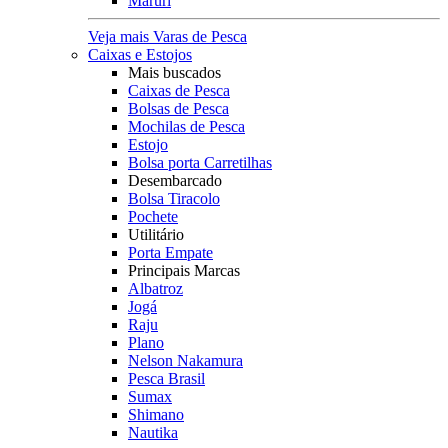
Maruri
Veja mais Varas de Pesca
Caixas e Estojos
Mais buscados
Caixas de Pesca
Bolsas de Pesca
Mochilas de Pesca
Estojo
Bolsa porta Carretilhas
Desembarcado
Bolsa Tiracolo
Pochete
Utilitário
Porta Empate
Principais Marcas
Albatroz
Jogá
Raju
Plano
Nelson Nakamura
Pesca Brasil
Sumax
Shimano
Nautika