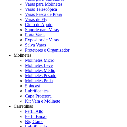
Varas para Molinetes
Varas Telescópica
Varas Pesca de Praia
Varas de Fly
Cinto de Apoio
Suporte para Varas
Porta Varas
Expositor de Varas
Salva Varas
Protetores e Organizador
Molinetes
Molinetes Micro
Molinetes Leve
Molinetes Médio
Molinetes Pesado
Molinetes Praia
Spincast
Lubrificantes
Capa Protetora
Kit Vara e Molinete
Carretilhas
Perfil Alto
Perfil Baixo
Big Game
Lubrificantes