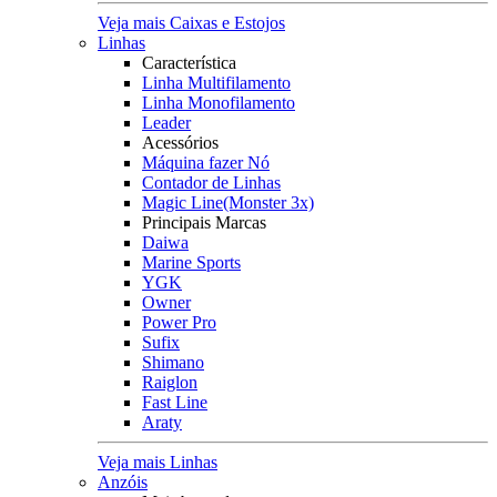
Veja mais Caixas e Estojos
Linhas
Característica
Linha Multifilamento
Linha Monofilamento
Leader
Acessórios
Máquina fazer Nó
Contador de Linhas
Magic Line(Monster 3x)
Principais Marcas
Daiwa
Marine Sports
YGK
Owner
Power Pro
Sufix
Shimano
Raiglon
Fast Line
Araty
Veja mais Linhas
Anzóis