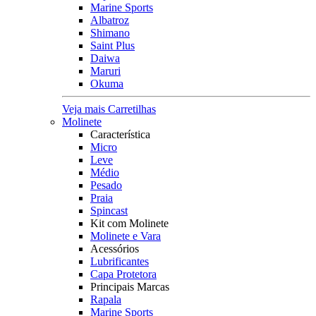
Marine Sports
Albatroz
Shimano
Saint Plus
Daiwa
Maruri
Okuma
Veja mais Carretilhas
Molinete
Característica
Micro
Leve
Médio
Pesado
Praia
Spincast
Kit com Molinete
Molinete e Vara
Acessórios
Lubrificantes
Capa Protetora
Principais Marcas
Rapala
Marine Sports