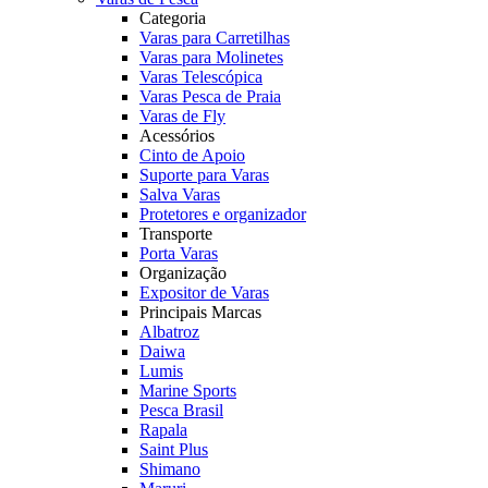
Categoria
Varas para Carretilhas
Varas para Molinetes
Varas Telescópica
Varas Pesca de Praia
Varas de Fly
Acessórios
Cinto de Apoio
Suporte para Varas
Salva Varas
Protetores e organizador
Transporte
Porta Varas
Organização
Expositor de Varas
Principais Marcas
Albatroz
Daiwa
Lumis
Marine Sports
Pesca Brasil
Rapala
Saint Plus
Shimano