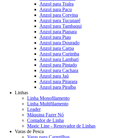
Anzol para Traíra
Anzol para Pacu
Anzol para Corvina
Anzol para Tucunaré
Anzol para Tambaqui
Anzol para Piapara
Anzol para Piau
Anzol para Dourado
Anzol para Carpa
Anzol para Curimba
Anzol para Lambari
Anzol para Pintado
Anzol para Cachara
Anzol para Jaú
Anzol para Pirarara
Anzol para Piraíba
Linhas
Linha Monofilamento
Linha Multifilamento
Leader
Máquina Fazer Nó
Contador de Linha
Magic Line - Renovador de Linhas
Varas de Pesca
Varas para Carretilhas