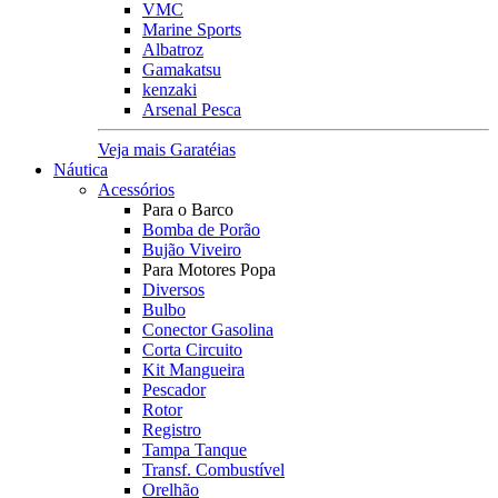
VMC
Marine Sports
Albatroz
Gamakatsu
kenzaki
Arsenal Pesca
Veja mais Garatéias
Náutica
Acessórios
Para o Barco
Bomba de Porão
Bujão Viveiro
Para Motores Popa
Diversos
Bulbo
Conector Gasolina
Corta Circuito
Kit Mangueira
Pescador
Rotor
Registro
Tampa Tanque
Transf. Combustível
Orelhão