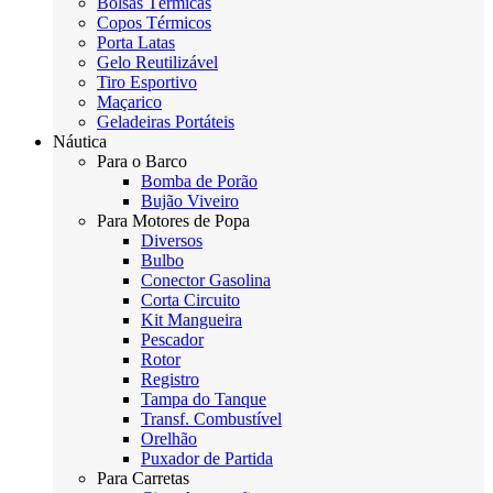
Bolsas Térmicas
Copos Térmicos
Porta Latas
Gelo Reutilizável
Tiro Esportivo
Maçarico
Geladeiras Portáteis
Náutica
Para o Barco
Bomba de Porão
Bujão Viveiro
Para Motores de Popa
Diversos
Bulbo
Conector Gasolina
Corta Circuito
Kit Mangueira
Pescador
Rotor
Registro
Tampa do Tanque
Transf. Combustível
Orelhão
Puxador de Partida
Para Carretas