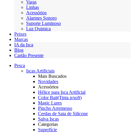
Varas
Linhas
Acessórios
Alarmes Sonoro
Suporte Luminoso
Luz Quimica
Peixes
Marcas
IA da Isca
Blog
Cartão Presente
Pesca
Iscas Artificiais
Mais Buscados
Novidades
Acessórios
Hélice para Isca Artificial
Color Bait(Tinta p/soft)
Magic Lures
Pincho Arremesso
Cerdas de Saia de Silicone
Salva Iscas
Categorias
Superfície