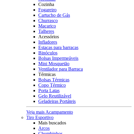
Cozinha
Fogareiro
Cartucho de Gás
Churrasco
Maçarico
Talheres
Acessórios
Infladores
Estacas para barracas
Binóculos
Bolsas Impermeáveis
Mini Mosquetão
Ventilador para Barraca
Térmicas
Bolsas Térmicas
Copo Térmico
Porta Latas
Gelo Reutilizável
Geladeiras Portáteis
Veja mais Acampamento
Tiro Esportivo
Mais buscados
Arcos
Chumbinhos