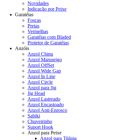
Novidades
Indicação por Peixe
Garatéias
Foscas
Pretas
Vermelhas
Garatéias com Bladed
Protetor de Garatéias
Anzóis
Anzol Chinu
Anzol Maruseigo
Anzol OffSet
Anzol Wide Gap
Anzol In Line
Anzol Circle
Anzol para Jig
Jig Head
Anzol Lastreado
Anzol Encastoado
Anzol Anti-Enrosco
Sabiki
Chuveirinho
Suport Hook
Anzol para Peixe
Anzol para Tilápia