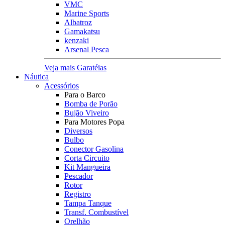
VMC
Marine Sports
Albatroz
Gamakatsu
kenzaki
Arsenal Pesca
Veja mais Garatéias
Náutica
Acessórios
Para o Barco
Bomba de Porão
Bujão Viveiro
Para Motores Popa
Diversos
Bulbo
Conector Gasolina
Corta Circuito
Kit Mangueira
Pescador
Rotor
Registro
Tampa Tanque
Transf. Combustível
Orelhão