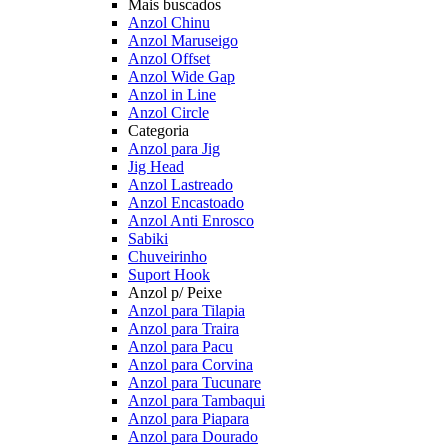
Mais buscados
Anzol Chinu
Anzol Maruseigo
Anzol Offset
Anzol Wide Gap
Anzol in Line
Anzol Circle
Categoria
Anzol para Jig
Jig Head
Anzol Lastreado
Anzol Encastoado
Anzol Anti Enrosco
Sabiki
Chuveirinho
Suport Hook
Anzol p/ Peixe
Anzol para Tilapia
Anzol para Traira
Anzol para Pacu
Anzol para Corvina
Anzol para Tucunare
Anzol para Tambaqui
Anzol para Piapara
Anzol para Dourado