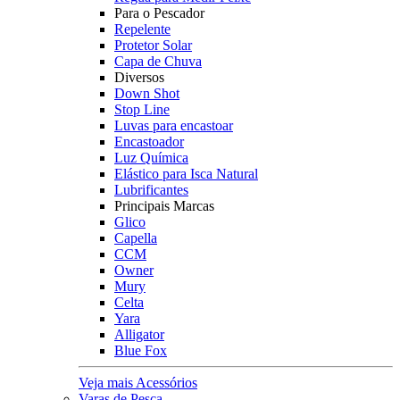
Para o Pescador
Repelente
Protetor Solar
Capa de Chuva
Diversos
Down Shot
Stop Line
Luvas para encastoar
Encastoador
Luz Química
Elástico para Isca Natural
Lubrificantes
Principais Marcas
Glico
Capella
CCM
Owner
Mury
Celta
Yara
Alligator
Blue Fox
Veja mais Acessórios
Varas de Pesca