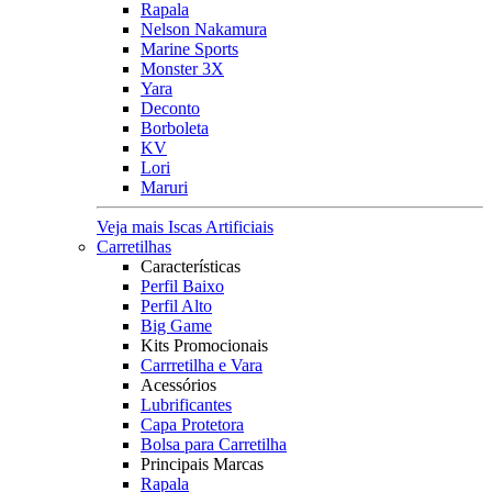
Rapala
Nelson Nakamura
Marine Sports
Monster 3X
Yara
Deconto
Borboleta
KV
Lori
Maruri
Veja mais Iscas Artificiais
Carretilhas
Características
Perfil Baixo
Perfil Alto
Big Game
Kits Promocionais
Carrretilha e Vara
Acessórios
Lubrificantes
Capa Protetora
Bolsa para Carretilha
Principais Marcas
Rapala