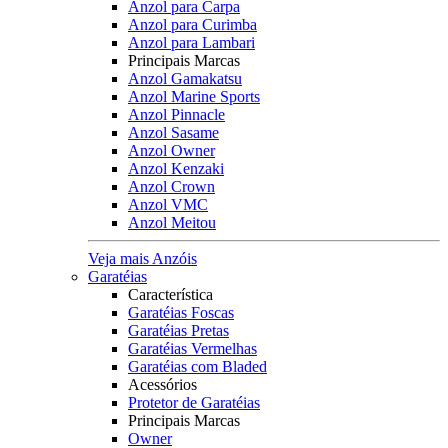
Anzol para Carpa
Anzol para Curimba
Anzol para Lambari
Principais Marcas
Anzol Gamakatsu
Anzol Marine Sports
Anzol Pinnacle
Anzol Sasame
Anzol Owner
Anzol Kenzaki
Anzol Crown
Anzol VMC
Anzol Meitou
Veja mais Anzóis
Garatéias
Característica
Garatéias Foscas
Garatéias Pretas
Garatéias Vermelhas
Garatéias com Bladed
Acessórios
Protetor de Garatéias
Principais Marcas
Owner