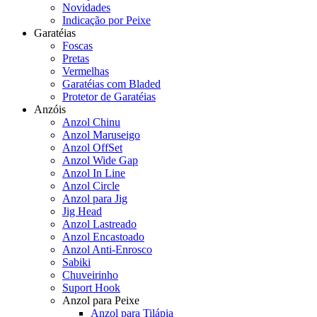
Novidades
Indicação por Peixe
Garatéias
Foscas
Pretas
Vermelhas
Garatéias com Bladed
Protetor de Garatéias
Anzóis
Anzol Chinu
Anzol Maruseigo
Anzol OffSet
Anzol Wide Gap
Anzol In Line
Anzol Circle
Anzol para Jig
Jig Head
Anzol Lastreado
Anzol Encastoado
Anzol Anti-Enrosco
Sabiki
Chuveirinho
Suport Hook
Anzol para Peixe
Anzol para Tilápia