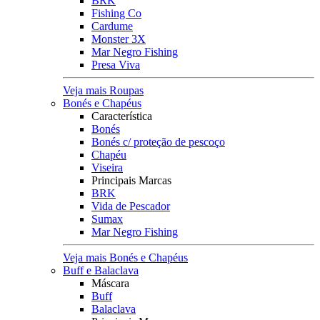
BRK
Fishing Co
Cardume
Monster 3X
Mar Negro Fishing
Presa Viva
Veja mais Roupas
Bonés e Chapéus
Característica
Bonés
Bonés c/ proteção de pescoço
Chapéu
Viseira
Principais Marcas
BRK
Vida de Pescador
Sumax
Mar Negro Fishing
Veja mais Bonés e Chapéus
Buff e Balaclava
Máscara
Buff
Balaclava