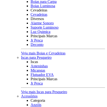
Boias para Carpa
Boias Luminosa
Cevadeiras
Cevadeiras
Diversos
Alarme Sonoro
Suporte Luminoso
Luz Quimica
Principais Marcas
Jr Pesca
Deconto
Veja mais Boias e Cevadeiras
Iscas para Pesqueiro
Iscas
Anteninhas
Miçangas
Flutuador EVA
Principais Marcas
Jr Pesca
Veja mais Iscas para Pesqueiro
Acessórios
Categoria
Anzóis