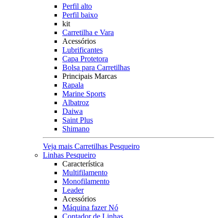
Perfil alto
Perfil baixo
kit
Carretilha e Vara
Acessórios
Lubrificantes
Capa Protetora
Bolsa para Carretilhas
Principais Marcas
Rapala
Marine Sports
Albatroz
Daiwa
Saint Plus
Shimano
Veja mais Carretilhas Pesqueiro
Linhas Pesqueiro
Característica
Multifilamento
Monofilamento
Leader
Acessórios
Máquina fazer Nó
Contador de Linhas