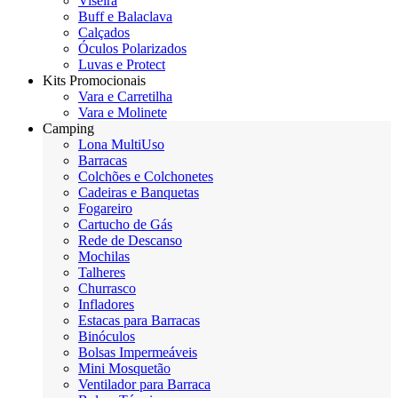
Viseira
Buff e Balaclava
Calçados
Óculos Polarizados
Luvas e Protect
Kits Promocionais
Vara e Carretilha
Vara e Molinete
Camping
Lona MultiUso
Barracas
Colchões e Colchonetes
Cadeiras e Banquetas
Fogareiro
Cartucho de Gás
Rede de Descanso
Mochilas
Talheres
Churrasco
Infladores
Estacas para Barracas
Binóculos
Bolsas Impermeáveis
Mini Mosquetão
Ventilador para Barraca