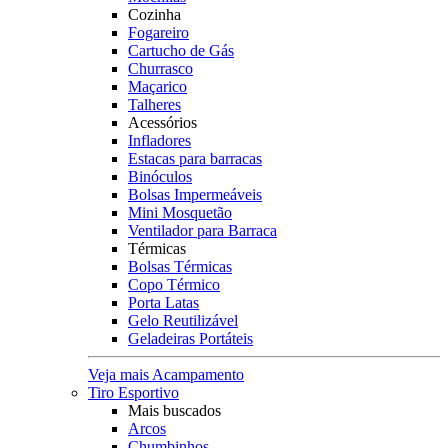
Cozinha
Fogareiro
Cartucho de Gás
Churrasco
Maçarico
Talheres
Acessórios
Infladores
Estacas para barracas
Binóculos
Bolsas Impermeáveis
Mini Mosquetão
Ventilador para Barraca
Térmicas
Bolsas Térmicas
Copo Térmico
Porta Latas
Gelo Reutilizável
Geladeiras Portáteis
Veja mais Acampamento
Tiro Esportivo
Mais buscados
Arcos
Chumbinhos