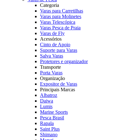
Categoria
Varas para Carretilhas
Varas para Molinetes
Varas Telescópica
Varas Pesca de Praia
Varas de Fly
Acessórios
Cinto de Apoio
Suporte para Varas
Salva Varas
Protetores e organizador
Transporte
Porta Varas
Organização
Expositor de Varas
Principais Marcas
Albatroz
Daiwa
Lumis
Marine Sports
Pesca Brasil
Rapala
Saint Plus
Shimano