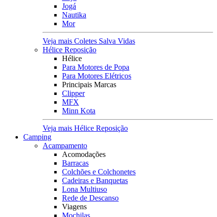
Jogá
Nautika
Mor
Veja mais Coletes Salva Vidas
Hélice Reposição
Hélice
Para Motores de Popa
Para Motores Elétricos
Principais Marcas
Clipper
MFX
Minn Kota
Veja mais Hélice Reposição
Camping
Acampamento
Acomodações
Barracas
Colchões e Colchonetes
Cadeiras e Banquetas
Lona Multiuso
Rede de Descanso
Viagens
Mochilas