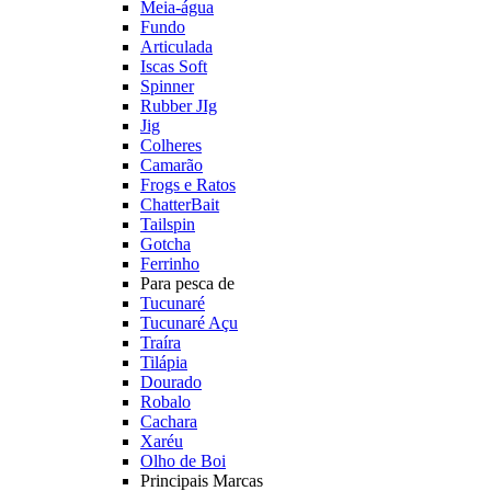
Meia-água
Fundo
Articulada
Iscas Soft
Spinner
Rubber JIg
Jig
Colheres
Camarão
Frogs e Ratos
ChatterBait
Tailspin
Gotcha
Ferrinho
Para pesca de
Tucunaré
Tucunaré Açu
Traíra
Tilápia
Dourado
Robalo
Cachara
Xaréu
Olho de Boi
Principais Marcas