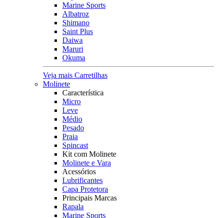
Marine Sports
Albatroz
Shimano
Saint Plus
Daiwa
Maruri
Okuma
Veja mais Carretilhas
Molinete
Característica
Micro
Leve
Médio
Pesado
Praia
Spincast
Kit com Molinete
Molinete e Vara
Acessórios
Lubrificantes
Capa Protetora
Principais Marcas
Rapala
Marine Sports