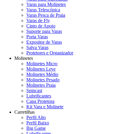
Varas para Molinetes
Varas Telescópica
Varas Pesca de Praia
Varas de Fly
Cinto de Apoio
Suporte para Varas
Porta Varas
Expositor de Varas
Salva Varas
Protetores e Organizador
Molinetes
Molinetes Micro
Molinetes Leve
Molinetes Médio
Molinetes Pesado
Molinetes Praia
Spincast
Lubrificantes
Capa Protetora
Kit Vara e Molinete
Carretilhas
Perfil Alto
Perfil Baixo
Big Game
Lubrificantes