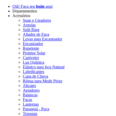
Olá! Faça seu
login
aqui
Departamentos
Acessórios
Snap e Giradores
Argolas
Split Ring
Afiador de Faca
Luvas para Encastoador
Encastoador
Repelente
Protetor Solar
Canivetes
Luz Química
Elástico para Isca Natural
Lubrificantes
Capa de Chuva
Régua para Medir Peixe
Alicates
Aeradores
Balanças
Facas
Lanternas
Passaguá - Puça
Tesouras