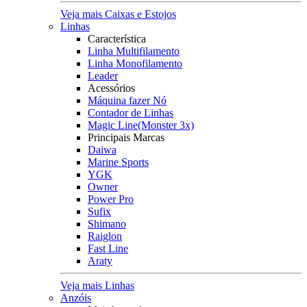
Veja mais Caixas e Estojos
Linhas
Característica
Linha Multifilamento
Linha Monofilamento
Leader
Acessórios
Máquina fazer Nó
Contador de Linhas
Magic Line(Monster 3x)
Principais Marcas
Daiwa
Marine Sports
YGK
Owner
Power Pro
Sufix
Shimano
Raiglon
Fast Line
Araty
Veja mais Linhas
Anzóis