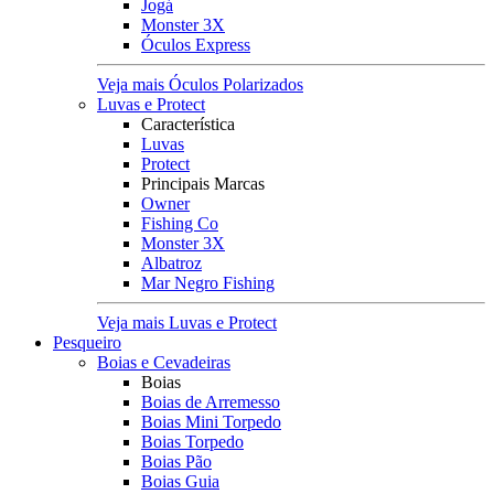
Jogá
Monster 3X
Óculos Express
Veja mais Óculos Polarizados
Luvas e Protect
Característica
Luvas
Protect
Principais Marcas
Owner
Fishing Co
Monster 3X
Albatroz
Mar Negro Fishing
Veja mais Luvas e Protect
Pesqueiro
Boias e Cevadeiras
Boias
Boias de Arremesso
Boias Mini Torpedo
Boias Torpedo
Boias Pão
Boias Guia