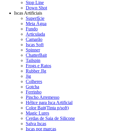
Stop Line
Down Shot
Iscas Artificiais
Superfície
Meia Água
Fundo
Articulada
Camarão
Iscas Soft
Spinner
ChatterBait
Tailspin
Frogs e Ratos
Rubber JIg
Jig
Colheres
Gotcha
Ferrinho
Pincho Arremesso
Hélice para Isca Artificial
Color Bait(Tinta p/soft)
Magic Lures
Cerdas de Saia de Silicone
Salva Iscas
Iscas por marcas