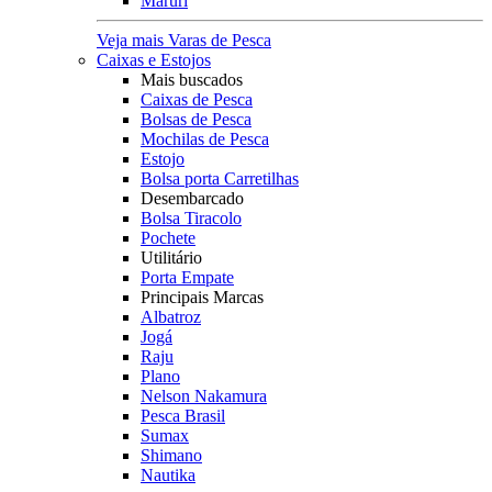
Maruri
Veja mais Varas de Pesca
Caixas e Estojos
Mais buscados
Caixas de Pesca
Bolsas de Pesca
Mochilas de Pesca
Estojo
Bolsa porta Carretilhas
Desembarcado
Bolsa Tiracolo
Pochete
Utilitário
Porta Empate
Principais Marcas
Albatroz
Jogá
Raju
Plano
Nelson Nakamura
Pesca Brasil
Sumax
Shimano
Nautika