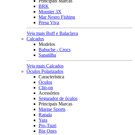
Principais Marcas
BRK
Monster 3X
Mar Negro Fishing
Presa Viva
Veja mais Buff e Balaclava
Calçados
Modelos
Babuche - Crocs
Sapatilha
Veja mais Calçados
Óculos Polarizados
Característica
Óculos
Clip-on
Acessórios
Segurador de óculos
Principais Marcas
Marine Sports
Rapala
Yara
Pro-Tsuri
Big Ones