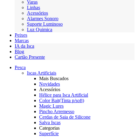
Varas
Linhas
Acessórios
Alarmes Sonoro
Suporte Luminoso
Luz Quimica
Peixes
Marcas
IA da Isca
Blog
Cartão Presente
Pesca
Iscas Artificiais
Mais Buscados
Novidades
Acessórios
Hélice para Isca Artificial
Color Bait(Tinta p/soft)
Magic Lures
Pincho Arremesso
Cerdas de Saia de Silicone
Salva Iscas
Categorias
Superfície