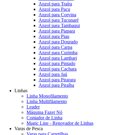
Anzol para Traíra
Anzol para Pacu
Anzol para Corvina
Anzol para Tucunaré
Anzol para Tambaqui
Anzol para Piapara
Anzol para Piau
Anzol para Dourado
Anzol para Carpa
Anzol para Curimba
Anzol para Lambari
Anzol para Pintado
Anzol para Cachara
Anzol para Jaú
Anzol para Pirarara
Anzol para Piraíba
Linhas
Linha Monofilamento
Linha Multifilamento
Leader
Máquina Fazer Nó
Contador de Linha
Magic Line - Renovador de Linhas
Varas de Pesca
Varas para Carretilhas