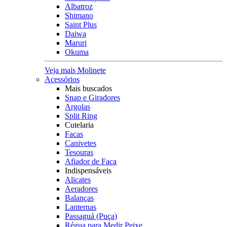
Albatroz
Shimano
Saint Plus
Daiwa
Maruri
Okuma
Veja mais Molinete
Acessórios
Mais buscados
Snap e Giradores
Argolas
Split Ring
Cutelaria
Facas
Canivetes
Tesouras
Afiador de Faca
Indispensáveis
Alicates
Aeradores
Balanças
Lanternas
Passaguá (Puça)
Régua para Medir Peixe