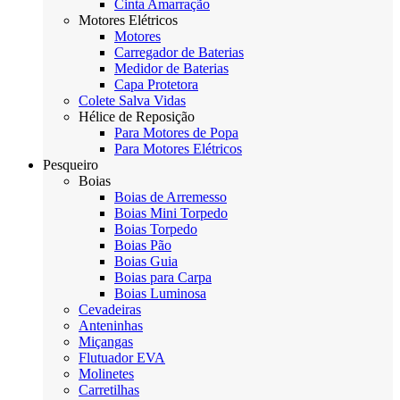
Cinta Amarração
Motores Elétricos
Motores
Carregador de Baterias
Medidor de Baterias
Capa Protetora
Colete Salva Vidas
Hélice de Reposição
Para Motores de Popa
Para Motores Elétricos
Pesqueiro
Boias
Boias de Arremesso
Boias Mini Torpedo
Boias Torpedo
Boias Pão
Boias Guia
Boias para Carpa
Boias Luminosa
Cevadeiras
Anteninhas
Miçangas
Flutuador EVA
Molinetes
Carretilhas