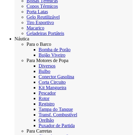
Bolsas Térmicas
Copos Térmicos
Porta Latas
Gelo Reutilizável
Tiro Esportivo
Maçarico
Geladeiras Portáteis
Náutica
Para o Barco
Bomba de Porão
Bujão Viveiro
Para Motores de Popa
Diversos
Bulbo
Conector Gasolina
Corta Circuito
Kit Mangueira
Pescador
Rotor
Registro
Tampa do Tanque
Transf. Combustível
Orelhão
Puxador de Partida
Para Carretas