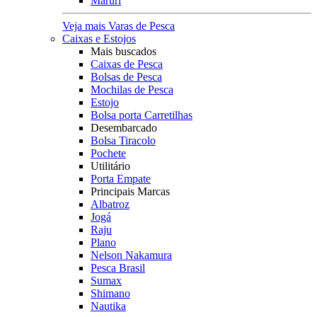
Maruri
Veja mais Varas de Pesca
Caixas e Estojos
Mais buscados
Caixas de Pesca
Bolsas de Pesca
Mochilas de Pesca
Estojo
Bolsa porta Carretilhas
Desembarcado
Bolsa Tiracolo
Pochete
Utilitário
Porta Empate
Principais Marcas
Albatroz
Jogá
Raju
Plano
Nelson Nakamura
Pesca Brasil
Sumax
Shimano
Nautika