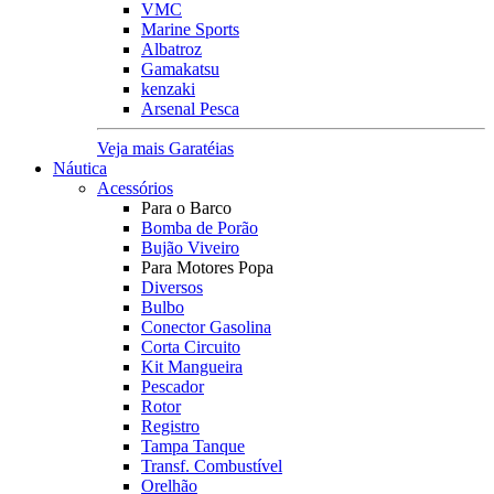
VMC
Marine Sports
Albatroz
Gamakatsu
kenzaki
Arsenal Pesca
Veja mais Garatéias
Náutica
Acessórios
Para o Barco
Bomba de Porão
Bujão Viveiro
Para Motores Popa
Diversos
Bulbo
Conector Gasolina
Corta Circuito
Kit Mangueira
Pescador
Rotor
Registro
Tampa Tanque
Transf. Combustível
Orelhão