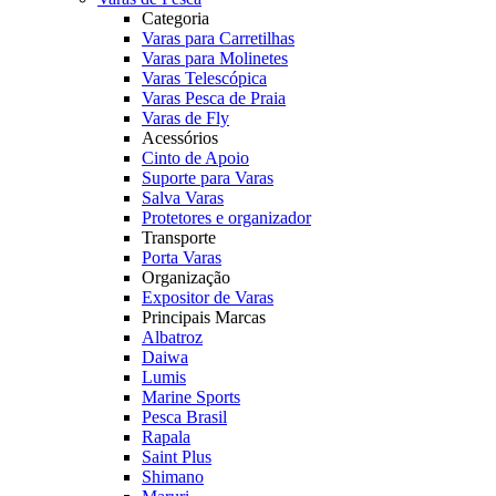
Categoria
Varas para Carretilhas
Varas para Molinetes
Varas Telescópica
Varas Pesca de Praia
Varas de Fly
Acessórios
Cinto de Apoio
Suporte para Varas
Salva Varas
Protetores e organizador
Transporte
Porta Varas
Organização
Expositor de Varas
Principais Marcas
Albatroz
Daiwa
Lumis
Marine Sports
Pesca Brasil
Rapala
Saint Plus
Shimano