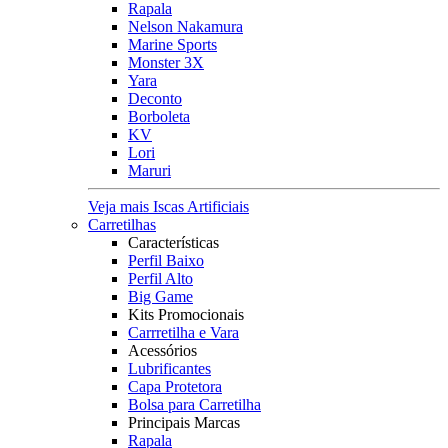
Rapala
Nelson Nakamura
Marine Sports
Monster 3X
Yara
Deconto
Borboleta
KV
Lori
Maruri
Veja mais Iscas Artificiais
Carretilhas
Características
Perfil Baixo
Perfil Alto
Big Game
Kits Promocionais
Carrretilha e Vara
Acessórios
Lubrificantes
Capa Protetora
Bolsa para Carretilha
Principais Marcas
Rapala