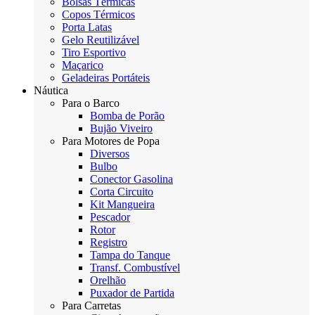
Bolsas Térmicas
Copos Térmicos
Porta Latas
Gelo Reutilizável
Tiro Esportivo
Maçarico
Geladeiras Portáteis
Náutica
Para o Barco
Bomba de Porão
Bujão Viveiro
Para Motores de Popa
Diversos
Bulbo
Conector Gasolina
Corta Circuito
Kit Mangueira
Pescador
Rotor
Registro
Tampa do Tanque
Transf. Combustível
Orelhão
Puxador de Partida
Para Carretas