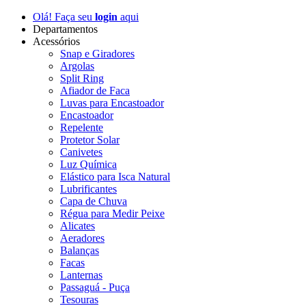
Olá! Faça seu
login
aqui
Departamentos
Acessórios
Snap e Giradores
Argolas
Split Ring
Afiador de Faca
Luvas para Encastoador
Encastoador
Repelente
Protetor Solar
Canivetes
Luz Química
Elástico para Isca Natural
Lubrificantes
Capa de Chuva
Régua para Medir Peixe
Alicates
Aeradores
Balanças
Facas
Lanternas
Passaguá - Puça
Tesouras