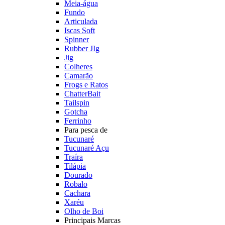
Meia-água
Fundo
Articulada
Iscas Soft
Spinner
Rubber JIg
Jig
Colheres
Camarão
Frogs e Ratos
ChatterBait
Tailspin
Gotcha
Ferrinho
Para pesca de
Tucunaré
Tucunaré Açu
Traíra
Tilápia
Dourado
Robalo
Cachara
Xaréu
Olho de Boi
Principais Marcas