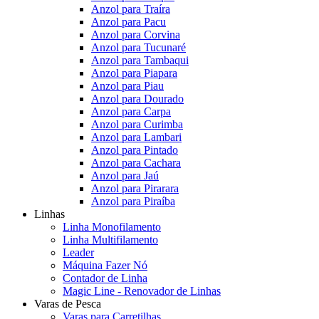
Anzol para Traíra
Anzol para Pacu
Anzol para Corvina
Anzol para Tucunaré
Anzol para Tambaqui
Anzol para Piapara
Anzol para Piau
Anzol para Dourado
Anzol para Carpa
Anzol para Curimba
Anzol para Lambari
Anzol para Pintado
Anzol para Cachara
Anzol para Jaú
Anzol para Pirarara
Anzol para Piraíba
Linhas
Linha Monofilamento
Linha Multifilamento
Leader
Máquina Fazer Nó
Contador de Linha
Magic Line - Renovador de Linhas
Varas de Pesca
Varas para Carretilhas