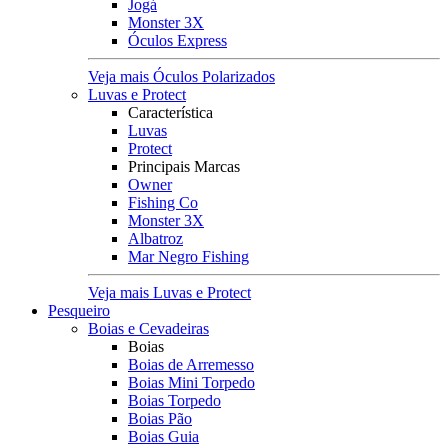
Jogá
Monster 3X
Óculos Express
Veja mais Óculos Polarizados
Luvas e Protect
Característica
Luvas
Protect
Principais Marcas
Owner
Fishing Co
Monster 3X
Albatroz
Mar Negro Fishing
Veja mais Luvas e Protect
Pesqueiro
Boias e Cevadeiras
Boias
Boias de Arremesso
Boias Mini Torpedo
Boias Torpedo
Boias Pão
Boias Guia