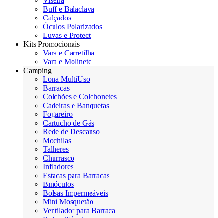
Viseira
Buff e Balaclava
Calçados
Óculos Polarizados
Luvas e Protect
Kits Promocionais
Vara e Carretilha
Vara e Molinete
Camping
Lona MultiUso
Barracas
Colchões e Colchonetes
Cadeiras e Banquetas
Fogareiro
Cartucho de Gás
Rede de Descanso
Mochilas
Talheres
Churrasco
Infladores
Estacas para Barracas
Binóculos
Bolsas Impermeáveis
Mini Mosquetão
Ventilador para Barraca