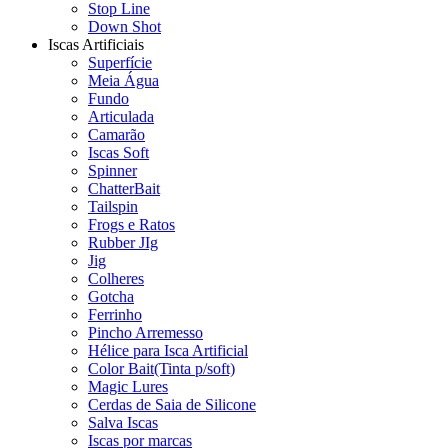
Stop Line
Down Shot
Iscas Artificiais
Superfície
Meia Água
Fundo
Articulada
Camarão
Iscas Soft
Spinner
ChatterBait
Tailspin
Frogs e Ratos
Rubber JIg
Jig
Colheres
Gotcha
Ferrinho
Pincho Arremesso
Hélice para Isca Artificial
Color Bait(Tinta p/soft)
Magic Lures
Cerdas de Saia de Silicone
Salva Iscas
Iscas por marcas