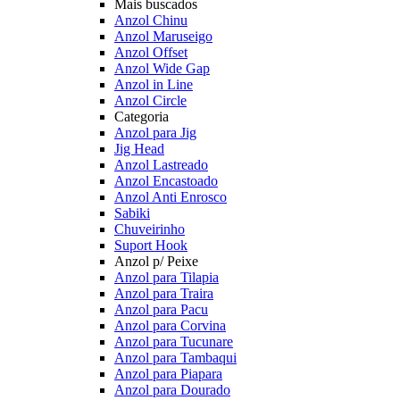
Mais buscados
Anzol Chinu
Anzol Maruseigo
Anzol Offset
Anzol Wide Gap
Anzol in Line
Anzol Circle
Categoria
Anzol para Jig
Jig Head
Anzol Lastreado
Anzol Encastoado
Anzol Anti Enrosco
Sabiki
Chuveirinho
Suport Hook
Anzol p/ Peixe
Anzol para Tilapia
Anzol para Traira
Anzol para Pacu
Anzol para Corvina
Anzol para Tucunare
Anzol para Tambaqui
Anzol para Piapara
Anzol para Dourado