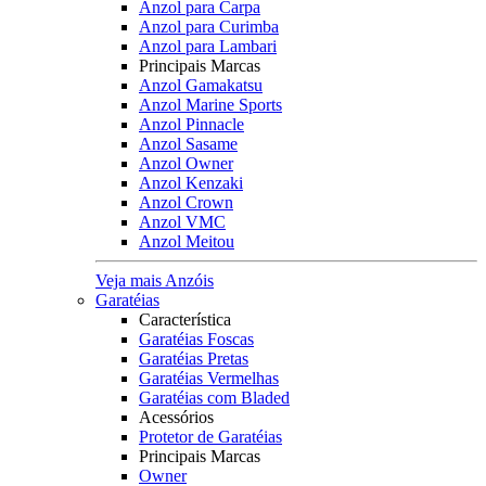
Anzol para Carpa
Anzol para Curimba
Anzol para Lambari
Principais Marcas
Anzol Gamakatsu
Anzol Marine Sports
Anzol Pinnacle
Anzol Sasame
Anzol Owner
Anzol Kenzaki
Anzol Crown
Anzol VMC
Anzol Meitou
Veja mais Anzóis
Garatéias
Característica
Garatéias Foscas
Garatéias Pretas
Garatéias Vermelhas
Garatéias com Bladed
Acessórios
Protetor de Garatéias
Principais Marcas
Owner