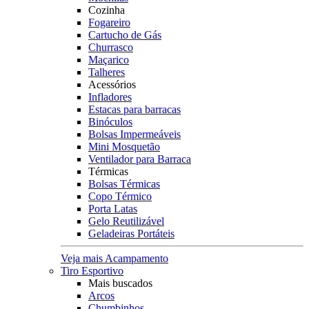
Cozinha
Fogareiro
Cartucho de Gás
Churrasco
Maçarico
Talheres
Acessórios
Infladores
Estacas para barracas
Binóculos
Bolsas Impermeáveis
Mini Mosquetão
Ventilador para Barraca
Térmicas
Bolsas Térmicas
Copo Térmico
Porta Latas
Gelo Reutilizável
Geladeiras Portáteis
Veja mais Acampamento
Tiro Esportivo
Mais buscados
Arcos
Chumbinhos