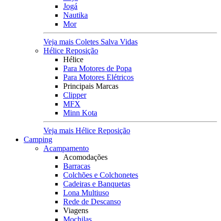
Jogá
Nautika
Mor
Veja mais Coletes Salva Vidas
Hélice Reposição
Hélice
Para Motores de Popa
Para Motores Elétricos
Principais Marcas
Clipper
MFX
Minn Kota
Veja mais Hélice Reposição
Camping
Acampamento
Acomodações
Barracas
Colchões e Colchonetes
Cadeiras e Banquetas
Lona Multiuso
Rede de Descanso
Viagens
Mochilas