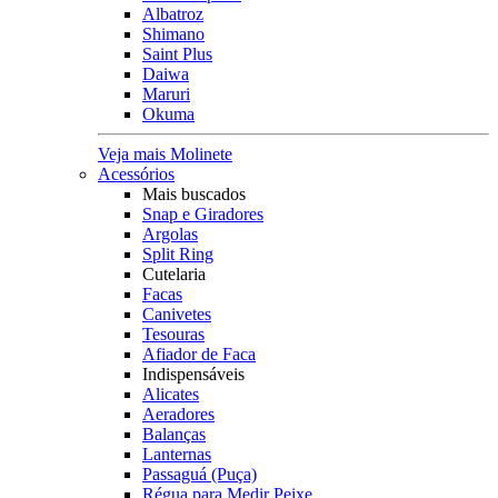
Albatroz
Shimano
Saint Plus
Daiwa
Maruri
Okuma
Veja mais Molinete
Acessórios
Mais buscados
Snap e Giradores
Argolas
Split Ring
Cutelaria
Facas
Canivetes
Tesouras
Afiador de Faca
Indispensáveis
Alicates
Aeradores
Balanças
Lanternas
Passaguá (Puça)
Régua para Medir Peixe