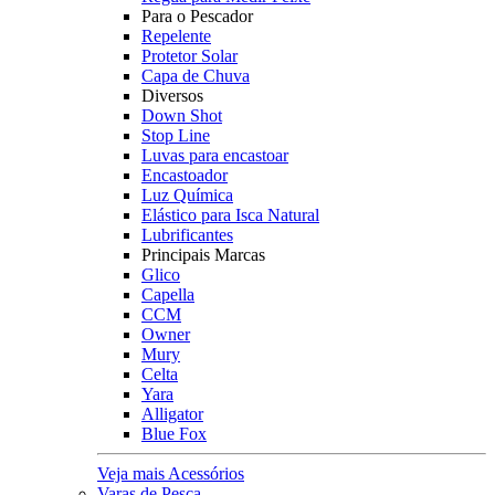
Para o Pescador
Repelente
Protetor Solar
Capa de Chuva
Diversos
Down Shot
Stop Line
Luvas para encastoar
Encastoador
Luz Química
Elástico para Isca Natural
Lubrificantes
Principais Marcas
Glico
Capella
CCM
Owner
Mury
Celta
Yara
Alligator
Blue Fox
Veja mais Acessórios
Varas de Pesca