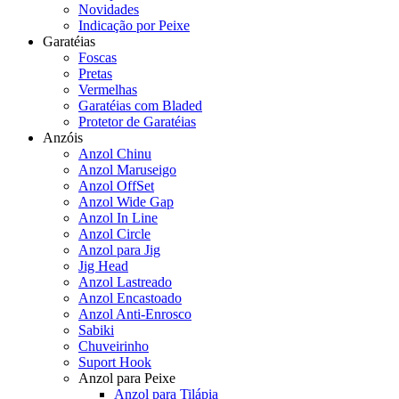
Novidades
Indicação por Peixe
Garatéias
Foscas
Pretas
Vermelhas
Garatéias com Bladed
Protetor de Garatéias
Anzóis
Anzol Chinu
Anzol Maruseigo
Anzol OffSet
Anzol Wide Gap
Anzol In Line
Anzol Circle
Anzol para Jig
Jig Head
Anzol Lastreado
Anzol Encastoado
Anzol Anti-Enrosco
Sabiki
Chuveirinho
Suport Hook
Anzol para Peixe
Anzol para Tilápia