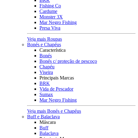
BRK
Fishing Co
Cardume
Monster 3X
Mar Negro Fishing
Presa Viva
Veja mais Roupas
Bonés e Chapéus
Característica
Bonés
Bonés c/ proteção de pescoço
Chapéu
Viseira
Principais Marcas
BRK
Vida de Pescador
Sumax
Mar Negro Fishing
Veja mais Bonés e Chapéus
Buff e Balaclava
Máscara
Buff
Balaclava