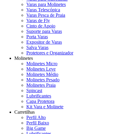
Varas para Molinetes
Varas Telescópica
Varas Pesca de Praia
Varas de Fly
Cinto de Apoio
Suporte para Varas
Porta Varas
Expositor de Varas
Salva Varas
Protetores e Organizador
Molinetes
Molinetes Micro
Molinetes Leve
Molinetes Médio
Molinetes Pesado
Molinetes Praia
Spincast
Lubrificantes
Capa Protetora
Kit Vara e Molinete
Carretilhas
Perfil Alto
Perfil Baixo
Big Game
Lubrificantes