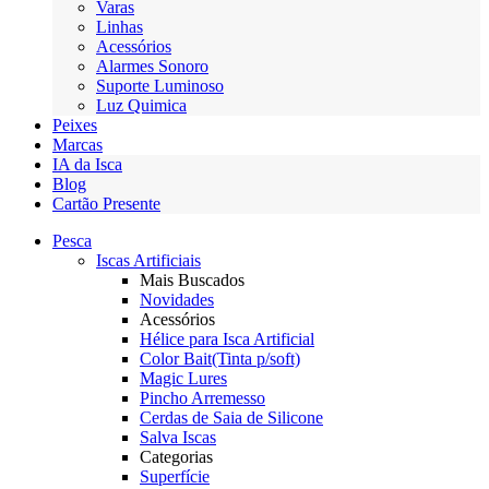
Varas
Linhas
Acessórios
Alarmes Sonoro
Suporte Luminoso
Luz Quimica
Peixes
Marcas
IA da Isca
Blog
Cartão Presente
Pesca
Iscas Artificiais
Mais Buscados
Novidades
Acessórios
Hélice para Isca Artificial
Color Bait(Tinta p/soft)
Magic Lures
Pincho Arremesso
Cerdas de Saia de Silicone
Salva Iscas
Categorias
Superfície