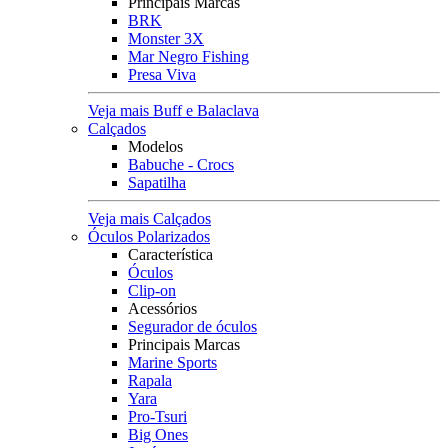
Principais Marcas
BRK
Monster 3X
Mar Negro Fishing
Presa Viva
Veja mais Buff e Balaclava
Calçados
Modelos
Babuche - Crocs
Sapatilha
Veja mais Calçados
Óculos Polarizados
Característica
Óculos
Clip-on
Acessórios
Segurador de óculos
Principais Marcas
Marine Sports
Rapala
Yara
Pro-Tsuri
Big Ones