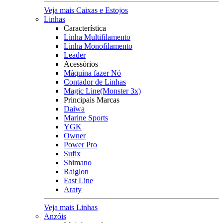
Veja mais Caixas e Estojos
Linhas
Característica
Linha Multifilamento
Linha Monofilamento
Leader
Acessórios
Máquina fazer Nó
Contador de Linhas
Magic Line(Monster 3x)
Principais Marcas
Daiwa
Marine Sports
YGK
Owner
Power Pro
Sufix
Shimano
Raiglon
Fast Line
Araty
Veja mais Linhas
Anzóis