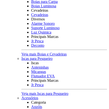
Boias para Carpa
Boias Luminosa
Cevadeiras
Cevadeiras
Diversos
Alarme Sonoro
Suporte Luminoso
Luz Quimica
Principais Marcas
Jr Pesca
Deconto
Veja mais Boias e Cevadeiras
Iscas para Pesqueiro
Iscas
Anteninhas
Miçangas
Flutuador EVA
Principais Marcas
Jr Pesca
Veja mais Iscas para Pesqueiro
Acessórios
Categoria
Anzóis