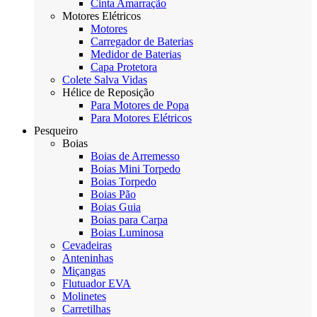
Cinta Amarração
Motores Elétricos
Motores
Carregador de Baterias
Medidor de Baterias
Capa Protetora
Colete Salva Vidas
Hélice de Reposição
Para Motores de Popa
Para Motores Elétricos
Pesqueiro
Boias
Boias de Arremesso
Boias Mini Torpedo
Boias Torpedo
Boias Pão
Boias Guia
Boias para Carpa
Boias Luminosa
Cevadeiras
Anteninhas
Miçangas
Flutuador EVA
Molinetes
Carretilhas