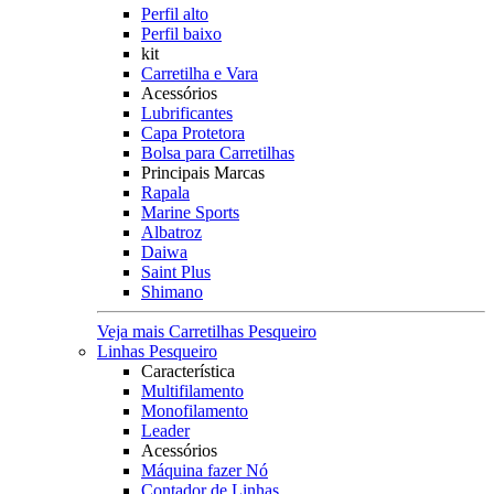
Perfil alto
Perfil baixo
kit
Carretilha e Vara
Acessórios
Lubrificantes
Capa Protetora
Bolsa para Carretilhas
Principais Marcas
Rapala
Marine Sports
Albatroz
Daiwa
Saint Plus
Shimano
Veja mais Carretilhas Pesqueiro
Linhas Pesqueiro
Característica
Multifilamento
Monofilamento
Leader
Acessórios
Máquina fazer Nó
Contador de Linhas