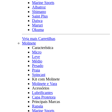
Marine Sports
Albatroz
Shimano
Saint Plus
Daiwa
Maruri
Okuma
Veja mais Carretilhas
Molinete
Característica
Micro
Leve
Médio
Pesado
Praia
Spincast
Kit com Molinete
Molinete e Vara
Acessórios
Lubrificantes
Capa Protetora
Principais Marcas
Rapala
Marine Sports