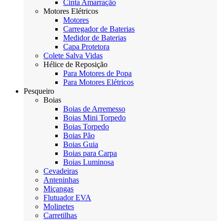
Cinta Amarração
Motores Elétricos
Motores
Carregador de Baterias
Medidor de Baterias
Capa Protetora
Colete Salva Vidas
Hélice de Reposição
Para Motores de Popa
Para Motores Elétricos
Pesqueiro
Boias
Boias de Arremesso
Boias Mini Torpedo
Boias Torpedo
Boias Pão
Boias Guia
Boias para Carpa
Boias Luminosa
Cevadeiras
Anteninhas
Miçangas
Flutuador EVA
Molinetes
Carretilhas