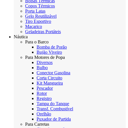
Bolsas Térmicas
Copos Térmicos
Porta Latas
Gelo Reutilizável
Tiro Esportivo
Maçarico
Geladeiras Portáteis
Náutica
Para o Barco
Bomba de Porão
Bujão Viveiro
Para Motores de Popa
Diversos
Bulbo
Conector Gasolina
Corta Circuito
Kit Mangueira
Pescador
Rotor
Registro
Tampa do Tanque
Transf. Combustível
Orelhão
Puxador de Partida
Para Carretas