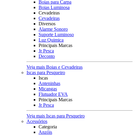
Boias para Carpa
Boias Luminosa
Cevadeiras
Cevadeiras
Diversos
Alarme Sonoro
Suporte Luminoso
Luz Quimica
Principais Marcas
Jr Pesca
Deconto
Veja mais Boias e Cevadeiras
Iscas para Pesqueiro
Iscas
Anteninhas
Miçangas
Flutuador EVA
Principais Marcas
Jr Pesca
Veja mais Iscas para Pesqueiro
Acessórios
Categoria
Anzóis