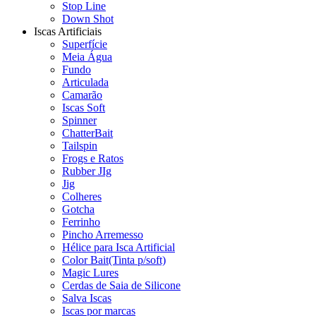
Stop Line
Down Shot
Iscas Artificiais
Superfície
Meia Água
Fundo
Articulada
Camarão
Iscas Soft
Spinner
ChatterBait
Tailspin
Frogs e Ratos
Rubber JIg
Jig
Colheres
Gotcha
Ferrinho
Pincho Arremesso
Hélice para Isca Artificial
Color Bait(Tinta p/soft)
Magic Lures
Cerdas de Saia de Silicone
Salva Iscas
Iscas por marcas