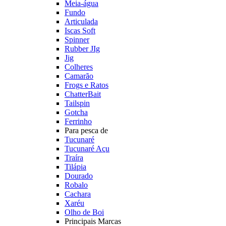
Meia-água
Fundo
Articulada
Iscas Soft
Spinner
Rubber JIg
Jig
Colheres
Camarão
Frogs e Ratos
ChatterBait
Tailspin
Gotcha
Ferrinho
Para pesca de
Tucunaré
Tucunaré Açu
Traíra
Tilápia
Dourado
Robalo
Cachara
Xaréu
Olho de Boi
Principais Marcas