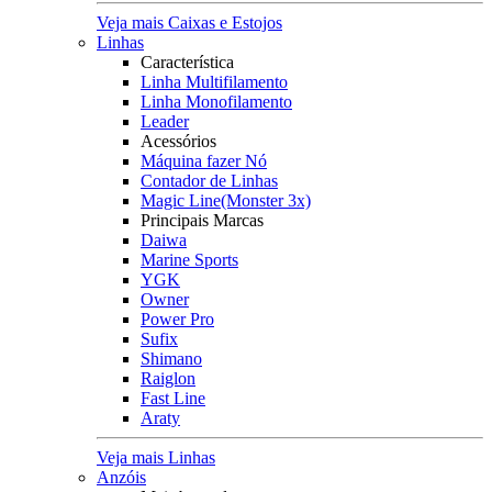
Veja mais Caixas e Estojos
Linhas
Característica
Linha Multifilamento
Linha Monofilamento
Leader
Acessórios
Máquina fazer Nó
Contador de Linhas
Magic Line(Monster 3x)
Principais Marcas
Daiwa
Marine Sports
YGK
Owner
Power Pro
Sufix
Shimano
Raiglon
Fast Line
Araty
Veja mais Linhas
Anzóis