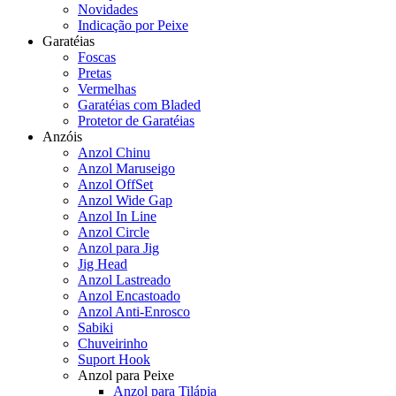
Novidades
Indicação por Peixe
Garatéias
Foscas
Pretas
Vermelhas
Garatéias com Bladed
Protetor de Garatéias
Anzóis
Anzol Chinu
Anzol Maruseigo
Anzol OffSet
Anzol Wide Gap
Anzol In Line
Anzol Circle
Anzol para Jig
Jig Head
Anzol Lastreado
Anzol Encastoado
Anzol Anti-Enrosco
Sabiki
Chuveirinho
Suport Hook
Anzol para Peixe
Anzol para Tilápia