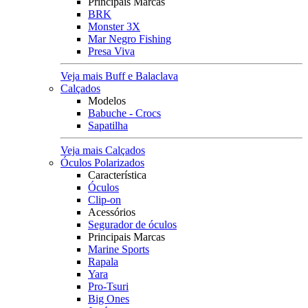
Principais Marcas
BRK
Monster 3X
Mar Negro Fishing
Presa Viva
Veja mais Buff e Balaclava
Calçados
Modelos
Babuche - Crocs
Sapatilha
Veja mais Calçados
Óculos Polarizados
Característica
Óculos
Clip-on
Acessórios
Segurador de óculos
Principais Marcas
Marine Sports
Rapala
Yara
Pro-Tsuri
Big Ones