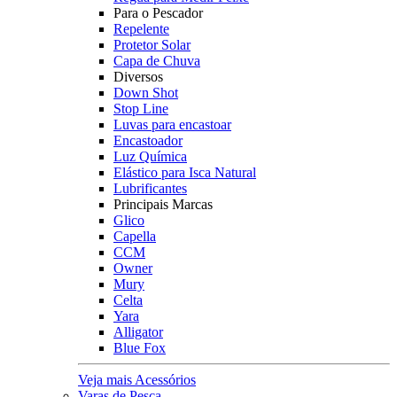
Para o Pescador
Repelente
Protetor Solar
Capa de Chuva
Diversos
Down Shot
Stop Line
Luvas para encastoar
Encastoador
Luz Química
Elástico para Isca Natural
Lubrificantes
Principais Marcas
Glico
Capella
CCM
Owner
Mury
Celta
Yara
Alligator
Blue Fox
Veja mais Acessórios
Varas de Pesca