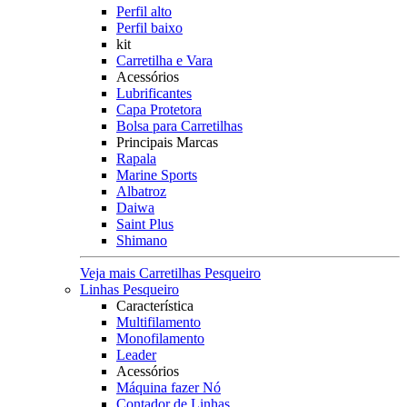
Perfil alto
Perfil baixo
kit
Carretilha e Vara
Acessórios
Lubrificantes
Capa Protetora
Bolsa para Carretilhas
Principais Marcas
Rapala
Marine Sports
Albatroz
Daiwa
Saint Plus
Shimano
Veja mais Carretilhas Pesqueiro
Linhas Pesqueiro
Característica
Multifilamento
Monofilamento
Leader
Acessórios
Máquina fazer Nó
Contador de Linhas