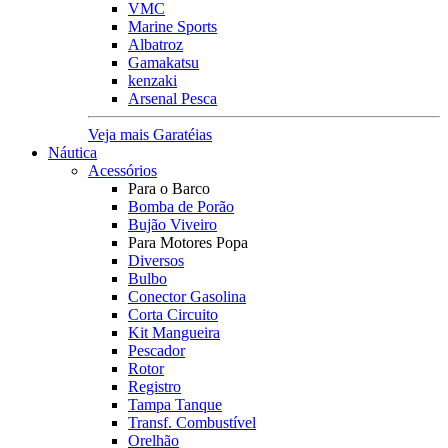
VMC
Marine Sports
Albatroz
Gamakatsu
kenzaki
Arsenal Pesca
Veja mais Garatéias
Náutica
Acessórios
Para o Barco
Bomba de Porão
Bujão Viveiro
Para Motores Popa
Diversos
Bulbo
Conector Gasolina
Corta Circuito
Kit Mangueira
Pescador
Rotor
Registro
Tampa Tanque
Transf. Combustível
Orelhão