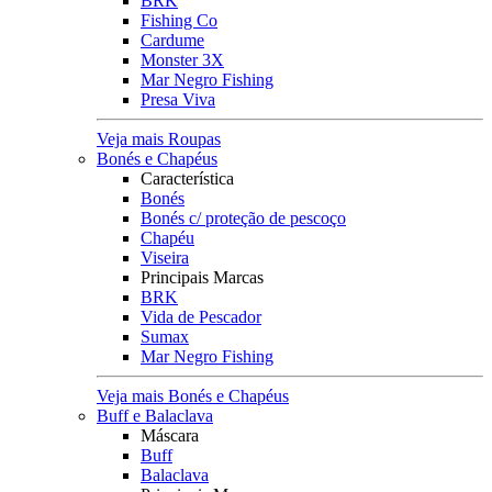
BRK
Fishing Co
Cardume
Monster 3X
Mar Negro Fishing
Presa Viva
Veja mais Roupas
Bonés e Chapéus
Característica
Bonés
Bonés c/ proteção de pescoço
Chapéu
Viseira
Principais Marcas
BRK
Vida de Pescador
Sumax
Mar Negro Fishing
Veja mais Bonés e Chapéus
Buff e Balaclava
Máscara
Buff
Balaclava