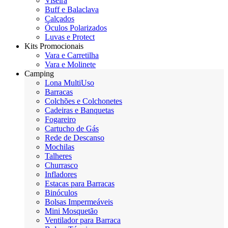
Viseira
Buff e Balaclava
Calçados
Óculos Polarizados
Luvas e Protect
Kits Promocionais
Vara e Carretilha
Vara e Molinete
Camping
Lona MultiUso
Barracas
Colchões e Colchonetes
Cadeiras e Banquetas
Fogareiro
Cartucho de Gás
Rede de Descanso
Mochilas
Talheres
Churrasco
Infladores
Estacas para Barracas
Binóculos
Bolsas Impermeáveis
Mini Mosquetão
Ventilador para Barraca