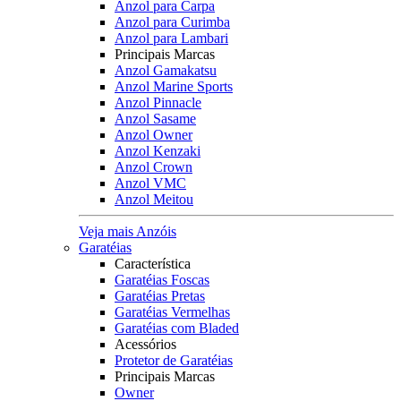
Anzol para Carpa
Anzol para Curimba
Anzol para Lambari
Principais Marcas
Anzol Gamakatsu
Anzol Marine Sports
Anzol Pinnacle
Anzol Sasame
Anzol Owner
Anzol Kenzaki
Anzol Crown
Anzol VMC
Anzol Meitou
Veja mais Anzóis
Garatéias
Característica
Garatéias Foscas
Garatéias Pretas
Garatéias Vermelhas
Garatéias com Bladed
Acessórios
Protetor de Garatéias
Principais Marcas
Owner