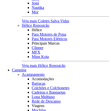
Jogá
Nautika
Mor
Veja mais Coletes Salva Vidas
Hélice Reposição
Hélice
Para Motores de Popa
Para Motores Elétricos
Principais Marcas
Clipper
MFX
Minn Kota
Veja mais Hélice Reposição
Camping
Acampamento
Acomodações
Barracas
Colchões e Colchonetes
Cadeiras e Banquetas
Lona Multiuso
Rede de Descanso
Viagens
Mochilas