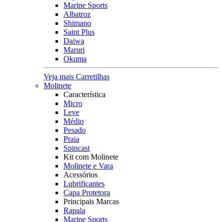
Marine Sports
Albatroz
Shimano
Saint Plus
Daiwa
Maruri
Okuma
Veja mais Carretilhas
Molinete
Característica
Micro
Leve
Médio
Pesado
Praia
Spincast
Kit com Molinete
Molinete e Vara
Acessórios
Lubrificantes
Capa Protetora
Principais Marcas
Rapala
Marine Sports