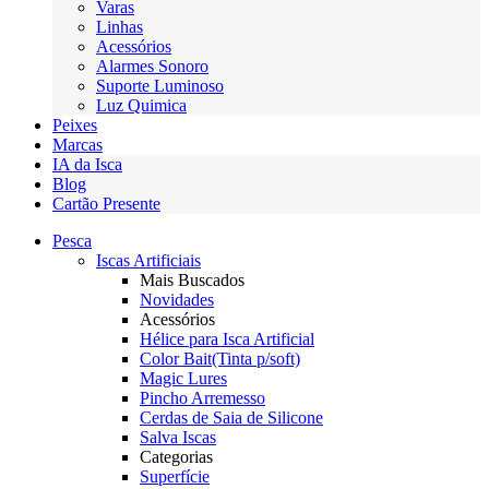
Varas
Linhas
Acessórios
Alarmes Sonoro
Suporte Luminoso
Luz Quimica
Peixes
Marcas
IA da Isca
Blog
Cartão Presente
Pesca
Iscas Artificiais
Mais Buscados
Novidades
Acessórios
Hélice para Isca Artificial
Color Bait(Tinta p/soft)
Magic Lures
Pincho Arremesso
Cerdas de Saia de Silicone
Salva Iscas
Categorias
Superfície