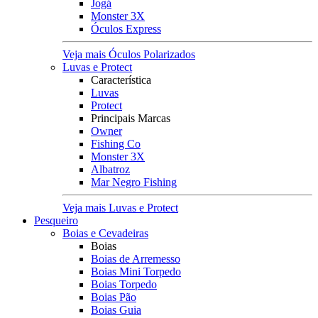
Jogá
Monster 3X
Óculos Express
Veja mais Óculos Polarizados
Luvas e Protect
Característica
Luvas
Protect
Principais Marcas
Owner
Fishing Co
Monster 3X
Albatroz
Mar Negro Fishing
Veja mais Luvas e Protect
Pesqueiro
Boias e Cevadeiras
Boias
Boias de Arremesso
Boias Mini Torpedo
Boias Torpedo
Boias Pão
Boias Guia