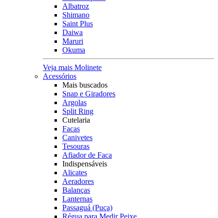
Albatroz
Shimano
Saint Plus
Daiwa
Maruri
Okuma
Veja mais Molinete
Acessórios
Mais buscados
Snap e Giradores
Argolas
Split Ring
Cutelaria
Facas
Canivetes
Tesouras
Afiador de Faca
Indispensáveis
Alicates
Aeradores
Balanças
Lanternas
Passaguá (Puça)
Régua para Medir Peixe