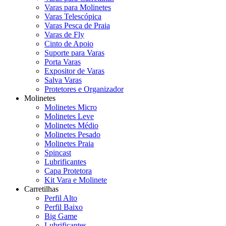
Varas para Molinetes
Varas Telescópica
Varas Pesca de Praia
Varas de Fly
Cinto de Apoio
Suporte para Varas
Porta Varas
Expositor de Varas
Salva Varas
Protetores e Organizador
Molinetes
Molinetes Micro
Molinetes Leve
Molinetes Médio
Molinetes Pesado
Molinetes Praia
Spincast
Lubrificantes
Capa Protetora
Kit Vara e Molinete
Carretilhas
Perfil Alto
Perfil Baixo
Big Game
Lubrificantes