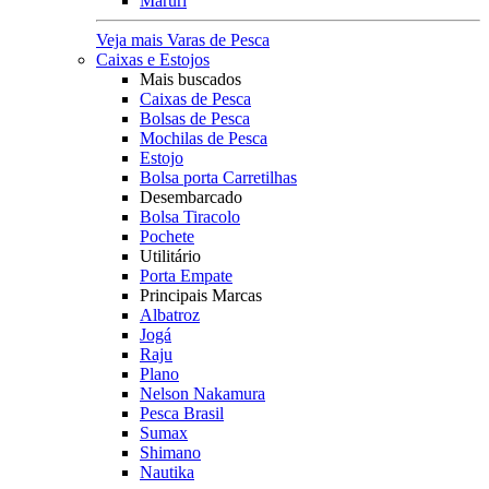
Maruri
Veja mais Varas de Pesca
Caixas e Estojos
Mais buscados
Caixas de Pesca
Bolsas de Pesca
Mochilas de Pesca
Estojo
Bolsa porta Carretilhas
Desembarcado
Bolsa Tiracolo
Pochete
Utilitário
Porta Empate
Principais Marcas
Albatroz
Jogá
Raju
Plano
Nelson Nakamura
Pesca Brasil
Sumax
Shimano
Nautika