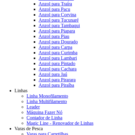
Anzol para Traíra
Anzol para Pacu
Anzol para Corvina
Anzol para Tucunaré
Anzol para Tambaqui
Anzol para Piapara
Anzol para Piau
Anzol para Dourado
Anzol para Carpa
Anzol para Curimba
Anzol para Lambari
Anzol para Pintado
Anzol para Cachara
Anzol para Jaú
Anzol para Pirarara
Anzol para Piraíba
Linhas
Linha Monofilamento
Linha Multifilamento
Leader
Máquina Fazer Nó
Contador de Linha
Magic Line - Renovador de Linhas
Varas de Pesca
Varas para Carretilhas