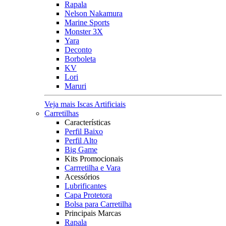
Rapala
Nelson Nakamura
Marine Sports
Monster 3X
Yara
Deconto
Borboleta
KV
Lori
Maruri
Veja mais Iscas Artificiais
Carretilhas
Características
Perfil Baixo
Perfil Alto
Big Game
Kits Promocionais
Carrretilha e Vara
Acessórios
Lubrificantes
Capa Protetora
Bolsa para Carretilha
Principais Marcas
Rapala