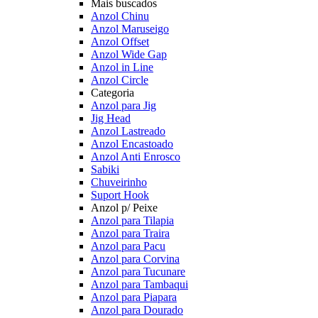
Mais buscados
Anzol Chinu
Anzol Maruseigo
Anzol Offset
Anzol Wide Gap
Anzol in Line
Anzol Circle
Categoria
Anzol para Jig
Jig Head
Anzol Lastreado
Anzol Encastoado
Anzol Anti Enrosco
Sabiki
Chuveirinho
Suport Hook
Anzol p/ Peixe
Anzol para Tilapia
Anzol para Traira
Anzol para Pacu
Anzol para Corvina
Anzol para Tucunare
Anzol para Tambaqui
Anzol para Piapara
Anzol para Dourado