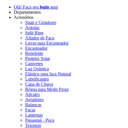
Olá! Faça seu
login
aqui
Departamentos
Acessórios
Snap e Giradores
Argolas
Split Ring
Afiador de Faca
Luvas para Encastoador
Encastoador
Repelente
Protetor Solar
Canivetes
Luz Química
Elástico para Isca Natural
Lubrificantes
Capa de Chuva
Régua para Medir Peixe
Alicates
Aeradores
Balanças
Facas
Lanternas
Passaguá - Puça
Tesouras