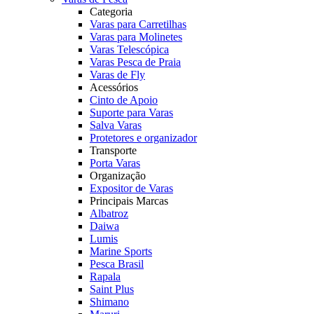
Categoria
Varas para Carretilhas
Varas para Molinetes
Varas Telescópica
Varas Pesca de Praia
Varas de Fly
Acessórios
Cinto de Apoio
Suporte para Varas
Salva Varas
Protetores e organizador
Transporte
Porta Varas
Organização
Expositor de Varas
Principais Marcas
Albatroz
Daiwa
Lumis
Marine Sports
Pesca Brasil
Rapala
Saint Plus
Shimano