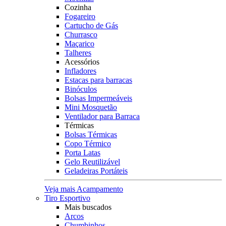
Cozinha
Fogareiro
Cartucho de Gás
Churrasco
Maçarico
Talheres
Acessórios
Infladores
Estacas para barracas
Binóculos
Bolsas Impermeáveis
Mini Mosquetão
Ventilador para Barraca
Térmicas
Bolsas Térmicas
Copo Térmico
Porta Latas
Gelo Reutilizável
Geladeiras Portáteis
Veja mais Acampamento
Tiro Esportivo
Mais buscados
Arcos
Chumbinhos