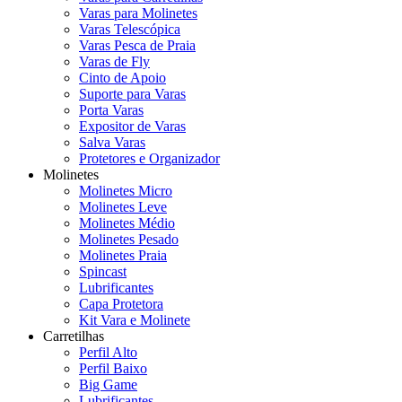
Varas para Molinetes
Varas Telescópica
Varas Pesca de Praia
Varas de Fly
Cinto de Apoio
Suporte para Varas
Porta Varas
Expositor de Varas
Salva Varas
Protetores e Organizador
Molinetes
Molinetes Micro
Molinetes Leve
Molinetes Médio
Molinetes Pesado
Molinetes Praia
Spincast
Lubrificantes
Capa Protetora
Kit Vara e Molinete
Carretilhas
Perfil Alto
Perfil Baixo
Big Game
Lubrificantes