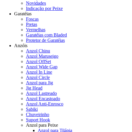
Novidades
Indicação por Peixe
Garatéias
Foscas
Pretas
Vermelhas
Garatéias com Bladed
Protetor de Garatéias
Anzóis
Anzol Chinu
Anzol Maruseigo
Anzol OffSet
Anzol Wide Gap
Anzol In Line
Anzol Circle
Anzol para Jig
Jig Head
Anzol Lastreado
Anzol Encastoado
Anzol Anti-Enrosco
Sabiki
Chuveirinho
Suport Hook
Anzol para Peixe
Anzol para Tilápia