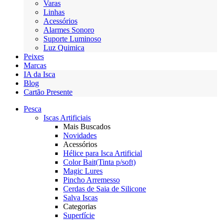
Varas
Linhas
Acessórios
Alarmes Sonoro
Suporte Luminoso
Luz Quimica
Peixes
Marcas
IA da Isca
Blog
Cartão Presente
Pesca
Iscas Artificiais
Mais Buscados
Novidades
Acessórios
Hélice para Isca Artificial
Color Bait(Tinta p/soft)
Magic Lures
Pincho Arremesso
Cerdas de Saia de Silicone
Salva Iscas
Categorias
Superfície