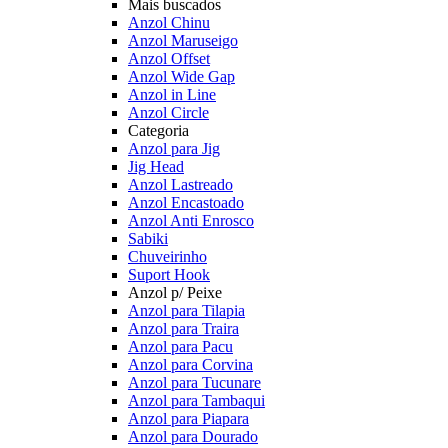
Mais buscados
Anzol Chinu
Anzol Maruseigo
Anzol Offset
Anzol Wide Gap
Anzol in Line
Anzol Circle
Categoria
Anzol para Jig
Jig Head
Anzol Lastreado
Anzol Encastoado
Anzol Anti Enrosco
Sabiki
Chuveirinho
Suport Hook
Anzol p/ Peixe
Anzol para Tilapia
Anzol para Traira
Anzol para Pacu
Anzol para Corvina
Anzol para Tucunare
Anzol para Tambaqui
Anzol para Piapara
Anzol para Dourado