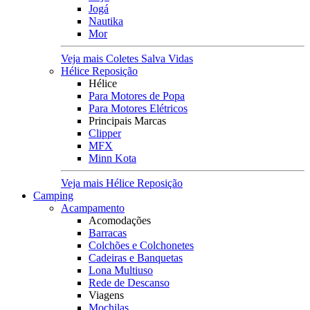
Jogá
Nautika
Mor
Veja mais Coletes Salva Vidas
Hélice Reposição
Hélice
Para Motores de Popa
Para Motores Elétricos
Principais Marcas
Clipper
MFX
Minn Kota
Veja mais Hélice Reposição
Camping
Acampamento
Acomodações
Barracas
Colchões e Colchonetes
Cadeiras e Banquetas
Lona Multiuso
Rede de Descanso
Viagens
Mochilas