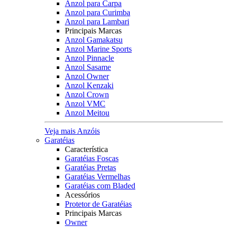
Anzol para Carpa
Anzol para Curimba
Anzol para Lambari
Principais Marcas
Anzol Gamakatsu
Anzol Marine Sports
Anzol Pinnacle
Anzol Sasame
Anzol Owner
Anzol Kenzaki
Anzol Crown
Anzol VMC
Anzol Meitou
Veja mais Anzóis
Garatéias
Característica
Garatéias Foscas
Garatéias Pretas
Garatéias Vermelhas
Garatéias com Bladed
Acessórios
Protetor de Garatéias
Principais Marcas
Owner