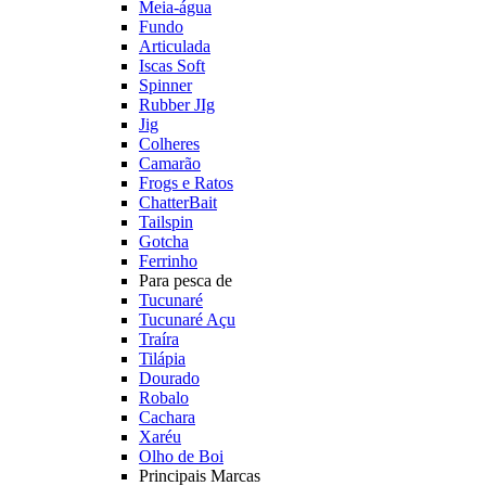
Meia-água
Fundo
Articulada
Iscas Soft
Spinner
Rubber JIg
Jig
Colheres
Camarão
Frogs e Ratos
ChatterBait
Tailspin
Gotcha
Ferrinho
Para pesca de
Tucunaré
Tucunaré Açu
Traíra
Tilápia
Dourado
Robalo
Cachara
Xaréu
Olho de Boi
Principais Marcas