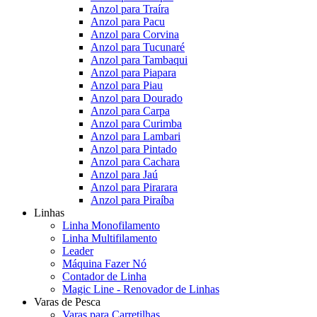
Anzol para Traíra
Anzol para Pacu
Anzol para Corvina
Anzol para Tucunaré
Anzol para Tambaqui
Anzol para Piapara
Anzol para Piau
Anzol para Dourado
Anzol para Carpa
Anzol para Curimba
Anzol para Lambari
Anzol para Pintado
Anzol para Cachara
Anzol para Jaú
Anzol para Pirarara
Anzol para Piraíba
Linhas
Linha Monofilamento
Linha Multifilamento
Leader
Máquina Fazer Nó
Contador de Linha
Magic Line - Renovador de Linhas
Varas de Pesca
Varas para Carretilhas