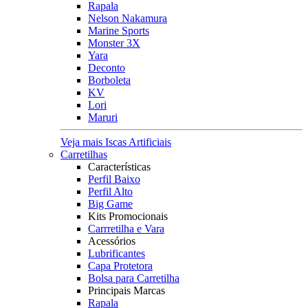
Rapala
Nelson Nakamura
Marine Sports
Monster 3X
Yara
Deconto
Borboleta
KV
Lori
Maruri
Veja mais Iscas Artificiais
Carretilhas
Características
Perfil Baixo
Perfil Alto
Big Game
Kits Promocionais
Carrretilha e Vara
Acessórios
Lubrificantes
Capa Protetora
Bolsa para Carretilha
Principais Marcas
Rapala