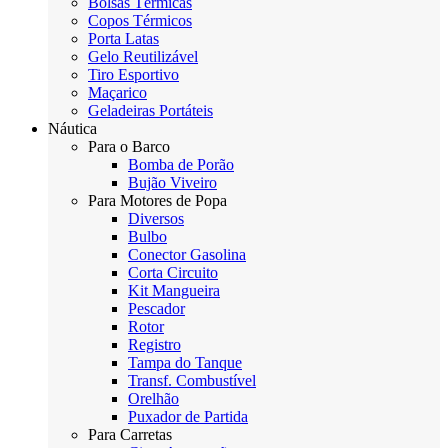
Bolsas Térmicas
Copos Térmicos
Porta Latas
Gelo Reutilizável
Tiro Esportivo
Maçarico
Geladeiras Portáteis
Náutica
Para o Barco
Bomba de Porão
Bujão Viveiro
Para Motores de Popa
Diversos
Bulbo
Conector Gasolina
Corta Circuito
Kit Mangueira
Pescador
Rotor
Registro
Tampa do Tanque
Transf. Combustível
Orelhão
Puxador de Partida
Para Carretas