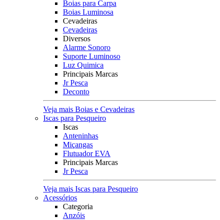
Boias para Carpa
Boias Luminosa
Cevadeiras
Cevadeiras
Diversos
Alarme Sonoro
Suporte Luminoso
Luz Quimica
Principais Marcas
Jr Pesca
Deconto
Veja mais Boias e Cevadeiras
Iscas para Pesqueiro
Iscas
Anteninhas
Miçangas
Flutuador EVA
Principais Marcas
Jr Pesca
Veja mais Iscas para Pesqueiro
Acessórios
Categoria
Anzóis