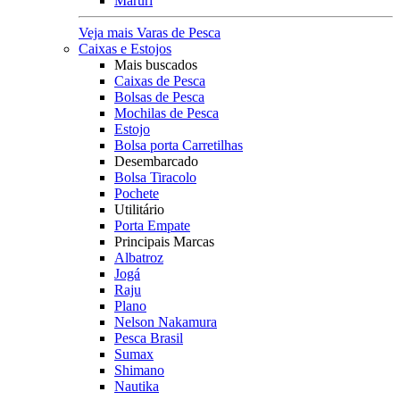
Maruri
Veja mais Varas de Pesca
Caixas e Estojos
Mais buscados
Caixas de Pesca
Bolsas de Pesca
Mochilas de Pesca
Estojo
Bolsa porta Carretilhas
Desembarcado
Bolsa Tiracolo
Pochete
Utilitário
Porta Empate
Principais Marcas
Albatroz
Jogá
Raju
Plano
Nelson Nakamura
Pesca Brasil
Sumax
Shimano
Nautika