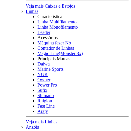
Veja mais Caixas e Estojos
Linhas
Característica
Linha Multifilamento
Linha Monofilamento
Leader
Acessórios
Máquina fazer Nó
Contador de Linhas
Magic Line(Monster 3x)
Principais Marcas
Daiwa
Marine Sports
YGK
Owner
Power Pro
Sufix
Shimano
Raiglon
Fast Line
Araty
Veja mais Linhas
Anzóis