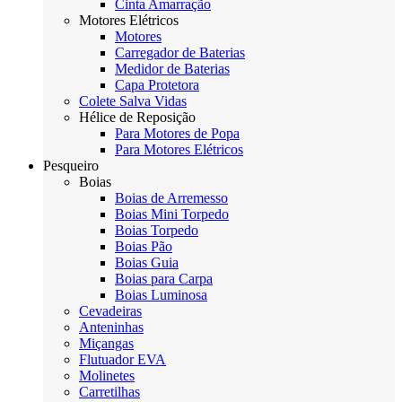
Cinta Amarração
Motores Elétricos
Motores
Carregador de Baterias
Medidor de Baterias
Capa Protetora
Colete Salva Vidas
Hélice de Reposição
Para Motores de Popa
Para Motores Elétricos
Pesqueiro
Boias
Boias de Arremesso
Boias Mini Torpedo
Boias Torpedo
Boias Pão
Boias Guia
Boias para Carpa
Boias Luminosa
Cevadeiras
Anteninhas
Miçangas
Flutuador EVA
Molinetes
Carretilhas