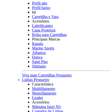
Perfil alto
Perfil baixo
kit
Carretilha e Vara
Acessórios
Lubrificantes
Capa Protetora
Bolsa para Carretilhas
Principais Marcas
Rapala
Marine Sports
Albatroz
Daiwa
Saint Plus
Shimano
Veja mais Carretilhas Pesqueiro
Linhas Pesqueiro
Característica
Multifilamento
Monofilamento
Leader
Acessórios
Máquina fazer Nó
Contador de Linhas