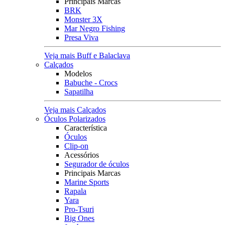
Principais Marcas
BRK
Monster 3X
Mar Negro Fishing
Presa Viva
Veja mais Buff e Balaclava
Calçados
Modelos
Babuche - Crocs
Sapatilha
Veja mais Calçados
Óculos Polarizados
Característica
Óculos
Clip-on
Acessórios
Segurador de óculos
Principais Marcas
Marine Sports
Rapala
Yara
Pro-Tsuri
Big Ones