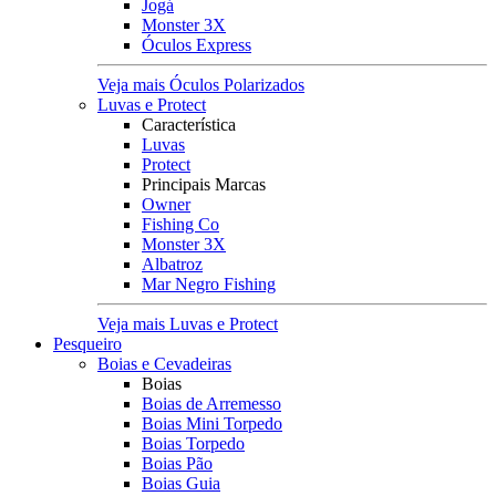
Jogá
Monster 3X
Óculos Express
Veja mais Óculos Polarizados
Luvas e Protect
Característica
Luvas
Protect
Principais Marcas
Owner
Fishing Co
Monster 3X
Albatroz
Mar Negro Fishing
Veja mais Luvas e Protect
Pesqueiro
Boias e Cevadeiras
Boias
Boias de Arremesso
Boias Mini Torpedo
Boias Torpedo
Boias Pão
Boias Guia