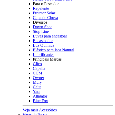
Para o Pescador
Repelente
Protetor Solar
Capa de Chuva
Diversos
Down Shot
Stop Line
Luvas para encastoar
Encastoador
Luz Química
Elástico para Isca Natural
Lubrificantes
Principais Marcas
Glico
Capella
CCM
Owner
Mury
Celta
Yara
Alligator
Blue Fox
Veja mais Acessórios
Varas de Pesca