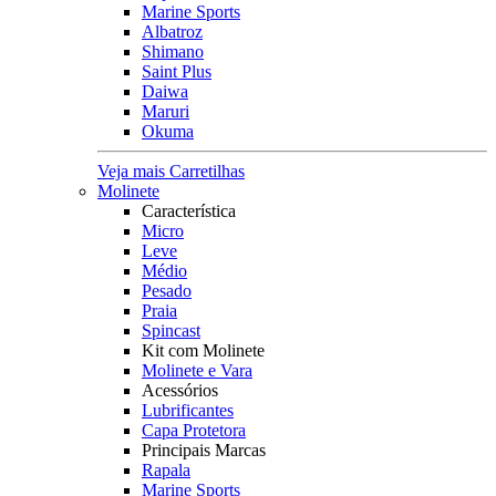
Marine Sports
Albatroz
Shimano
Saint Plus
Daiwa
Maruri
Okuma
Veja mais Carretilhas
Molinete
Característica
Micro
Leve
Médio
Pesado
Praia
Spincast
Kit com Molinete
Molinete e Vara
Acessórios
Lubrificantes
Capa Protetora
Principais Marcas
Rapala
Marine Sports