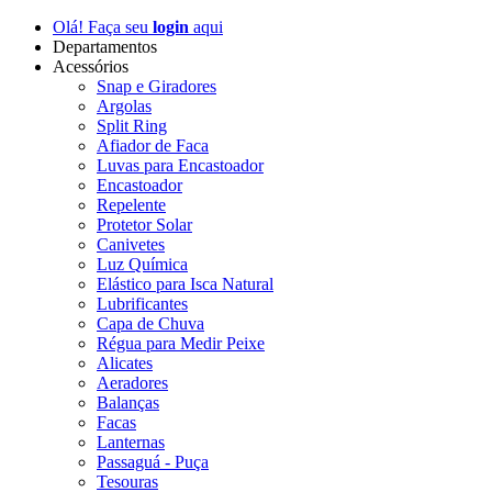
Olá! Faça seu
login
aqui
Departamentos
Acessórios
Snap e Giradores
Argolas
Split Ring
Afiador de Faca
Luvas para Encastoador
Encastoador
Repelente
Protetor Solar
Canivetes
Luz Química
Elástico para Isca Natural
Lubrificantes
Capa de Chuva
Régua para Medir Peixe
Alicates
Aeradores
Balanças
Facas
Lanternas
Passaguá - Puça
Tesouras