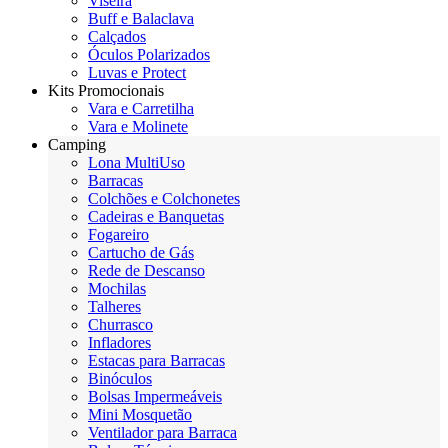
Viseira
Buff e Balaclava
Calçados
Óculos Polarizados
Luvas e Protect
Kits Promocionais
Vara e Carretilha
Vara e Molinete
Camping
Lona MultiUso
Barracas
Colchões e Colchonetes
Cadeiras e Banquetas
Fogareiro
Cartucho de Gás
Rede de Descanso
Mochilas
Talheres
Churrasco
Infladores
Estacas para Barracas
Binóculos
Bolsas Impermeáveis
Mini Mosquetão
Ventilador para Barraca