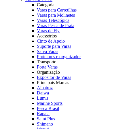
Categoria
Varas para Carretilhas
Varas para Molinetes
Varas Telescópica
Varas Pesca de Praia
Varas de Fly
Acessórios
Cinto de Apoio
Suporte para Varas
Salva Varas
Protetores e organizador
Transporte
Porta Varas
Organização
Expositor de Varas
Principais Marcas
Albatroz
Daiwa
Lumis
Marine Sports
Pesca Brasil
Rapala
Saint Plus
Shimano