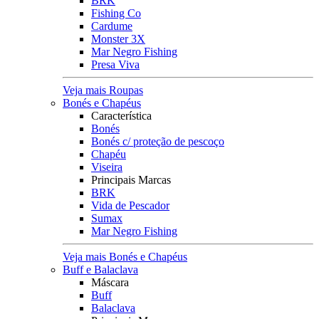
BRK
Fishing Co
Cardume
Monster 3X
Mar Negro Fishing
Presa Viva
Veja mais Roupas
Bonés e Chapéus
Característica
Bonés
Bonés c/ proteção de pescoço
Chapéu
Viseira
Principais Marcas
BRK
Vida de Pescador
Sumax
Mar Negro Fishing
Veja mais Bonés e Chapéus
Buff e Balaclava
Máscara
Buff
Balaclava