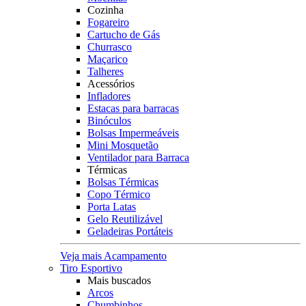
Cozinha
Fogareiro
Cartucho de Gás
Churrasco
Maçarico
Talheres
Acessórios
Infladores
Estacas para barracas
Binóculos
Bolsas Impermeáveis
Mini Mosquetão
Ventilador para Barraca
Térmicas
Bolsas Térmicas
Copo Térmico
Porta Latas
Gelo Reutilizável
Geladeiras Portáteis
Veja mais Acampamento
Tiro Esportivo
Mais buscados
Arcos
Chumbinhos