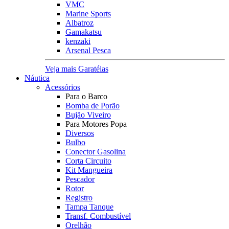
VMC
Marine Sports
Albatroz
Gamakatsu
kenzaki
Arsenal Pesca
Veja mais Garatéias
Náutica
Acessórios
Para o Barco
Bomba de Porão
Bujão Viveiro
Para Motores Popa
Diversos
Bulbo
Conector Gasolina
Corta Circuito
Kit Mangueira
Pescador
Rotor
Registro
Tampa Tanque
Transf. Combustível
Orelhão