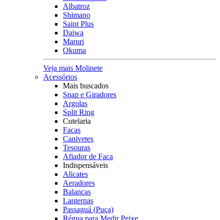
Albatroz
Shimano
Saint Plus
Daiwa
Maruri
Okuma
Veja mais Molinete
Acessórios
Mais buscados
Snap e Giradores
Argolas
Split Ring
Cutelaria
Facas
Canivetes
Tesouras
Afiador de Faca
Indispensáveis
Alicates
Aeradores
Balanças
Lanternas
Passaguá (Puça)
Régua para Medir Peixe