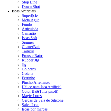
Stop Line
Down Shot
Iscas Artificiais
Superfície
Meia Água
Fundo
Articulada
Camarão
Iscas Soft
Spinner
ChatterBait
Tailspin
Frogs e Ratos
Rubber JIg
Jig
Colheres
Gotcha
Ferrinho
Pincho Arremesso
Hélice para Isca Artificial
Color Bait(Tinta p/soft)
Magic Lures
Cerdas de Saia de Silicone
Salva Iscas
Iscas por marcas