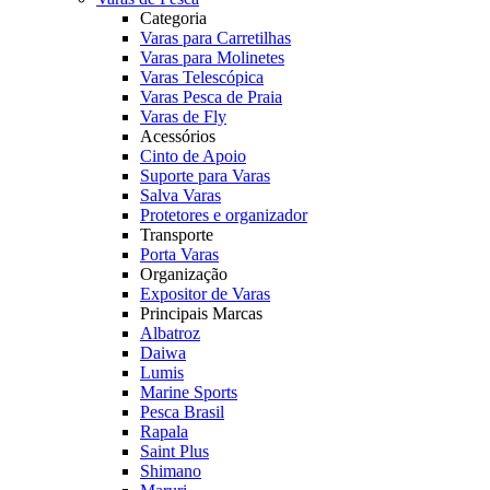
Categoria
Varas para Carretilhas
Varas para Molinetes
Varas Telescópica
Varas Pesca de Praia
Varas de Fly
Acessórios
Cinto de Apoio
Suporte para Varas
Salva Varas
Protetores e organizador
Transporte
Porta Varas
Organização
Expositor de Varas
Principais Marcas
Albatroz
Daiwa
Lumis
Marine Sports
Pesca Brasil
Rapala
Saint Plus
Shimano