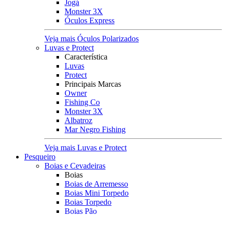
Jogá
Monster 3X
Óculos Express
Veja mais Óculos Polarizados
Luvas e Protect
Característica
Luvas
Protect
Principais Marcas
Owner
Fishing Co
Monster 3X
Albatroz
Mar Negro Fishing
Veja mais Luvas e Protect
Pesqueiro
Boias e Cevadeiras
Boias
Boias de Arremesso
Boias Mini Torpedo
Boias Torpedo
Boias Pão
Boias Guia