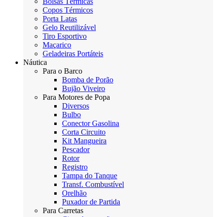
Bolsas Térmicas
Copos Térmicos
Porta Latas
Gelo Reutilizável
Tiro Esportivo
Maçarico
Geladeiras Portáteis
Náutica
Para o Barco
Bomba de Porão
Bujão Viveiro
Para Motores de Popa
Diversos
Bulbo
Conector Gasolina
Corta Circuito
Kit Mangueira
Pescador
Rotor
Registro
Tampa do Tanque
Transf. Combustível
Orelhão
Puxador de Partida
Para Carretas