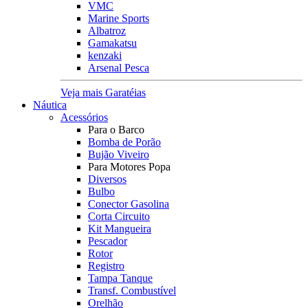
VMC
Marine Sports
Albatroz
Gamakatsu
kenzaki
Arsenal Pesca
Veja mais Garatéias
Náutica
Acessórios
Para o Barco
Bomba de Porão
Bujão Viveiro
Para Motores Popa
Diversos
Bulbo
Conector Gasolina
Corta Circuito
Kit Mangueira
Pescador
Rotor
Registro
Tampa Tanque
Transf. Combustível
Orelhão