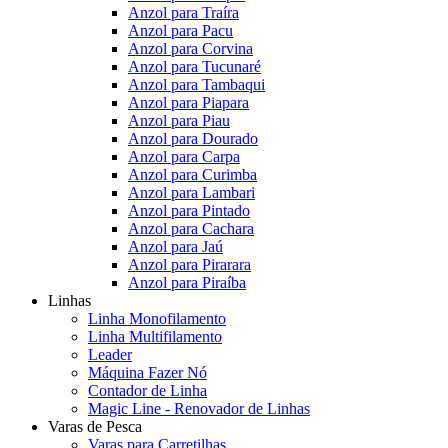
Anzol para Traíra
Anzol para Pacu
Anzol para Corvina
Anzol para Tucunaré
Anzol para Tambaqui
Anzol para Piapara
Anzol para Piau
Anzol para Dourado
Anzol para Carpa
Anzol para Curimba
Anzol para Lambari
Anzol para Pintado
Anzol para Cachara
Anzol para Jaú
Anzol para Pirarara
Anzol para Piraíba
Linhas
Linha Monofilamento
Linha Multifilamento
Leader
Máquina Fazer Nó
Contador de Linha
Magic Line - Renovador de Linhas
Varas de Pesca
Varas para Carretilhas