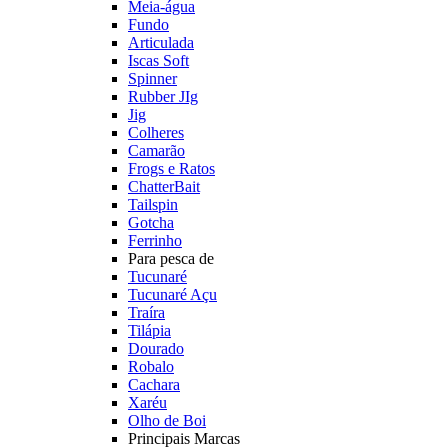
Meia-água
Fundo
Articulada
Iscas Soft
Spinner
Rubber JIg
Jig
Colheres
Camarão
Frogs e Ratos
ChatterBait
Tailspin
Gotcha
Ferrinho
Para pesca de
Tucunaré
Tucunaré Açu
Traíra
Tilápia
Dourado
Robalo
Cachara
Xaréu
Olho de Boi
Principais Marcas