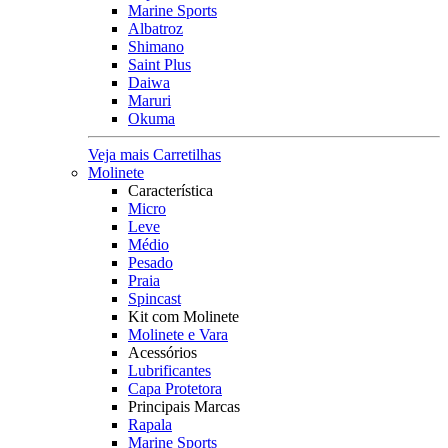
Marine Sports
Albatroz
Shimano
Saint Plus
Daiwa
Maruri
Okuma
Veja mais Carretilhas
Molinete
Característica
Micro
Leve
Médio
Pesado
Praia
Spincast
Kit com Molinete
Molinete e Vara
Acessórios
Lubrificantes
Capa Protetora
Principais Marcas
Rapala
Marine Sports