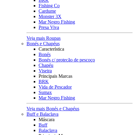
BRK
Fishing Co
Cardume
Monster 3X
Mar Negro Fishing
Presa Viva
Veja mais Roupas
Bonés e Chapéus
Característica
Bonés
Bonés c/ proteção de pescoço
Chapéu
Viseira
Principais Marcas
BRK
Vida de Pescador
Sumax
Mar Negro Fishing
Veja mais Bonés e Chapéus
Buff e Balaclava
Máscara
Buff
Balaclava