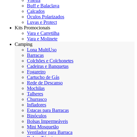
Viseira
Buff e Balaclava
Calçados
Óculos Polarizados
Luvas e Protect
Kits Promocionais
Vara e Carretilha
Vara e Molinete
Camping
Lona MultiUso
Barracas
Colchões e Colchonetes
Cadeiras e Banquetas
Fogareiro
Cartucho de Gás
Rede de Descanso
Mochilas
Talheres
Churrasco
Infladores
Estacas para Barracas
Binóculos
Bolsas Impermeáveis
Mini Mosquetão
Ventilador para Barraca