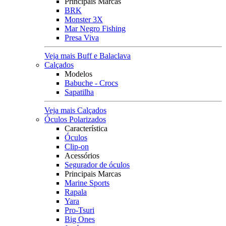
Principais Marcas
BRK
Monster 3X
Mar Negro Fishing
Presa Viva
Veja mais Buff e Balaclava
Calçados
Modelos
Babuche - Crocs
Sapatilha
Veja mais Calçados
Óculos Polarizados
Característica
Óculos
Clip-on
Acessórios
Segurador de óculos
Principais Marcas
Marine Sports
Rapala
Yara
Pro-Tsuri
Big Ones