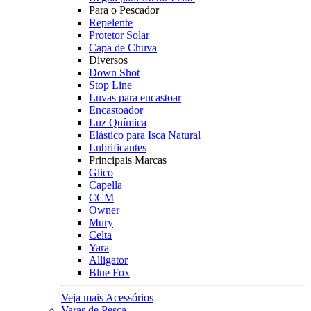
Para o Pescador
Repelente
Protetor Solar
Capa de Chuva
Diversos
Down Shot
Stop Line
Luvas para encastoar
Encastoador
Luz Química
Elástico para Isca Natural
Lubrificantes
Principais Marcas
Glico
Capella
CCM
Owner
Mury
Celta
Yara
Alligator
Blue Fox
Veja mais Acessórios
Varas de Pesca