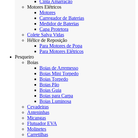
Cinta Amarração
Motores Elétricos
Motores
Carregador de Baterias
Medidor de Baterias
Capa Protetora
Colete Salva Vidas
Hélice de Reposição
Para Motores de Popa
Para Motores Elétricos
Pesqueiro
Boias
Boias de Arremesso
Boias Mini Torpedo
Boias Torpedo
Boias Pão
Boias Guia
Boias para Carpa
Boias Luminosa
Cevadeiras
Anteninhas
Miçangas
Flutuador EVA
Molinetes
Carretilhas