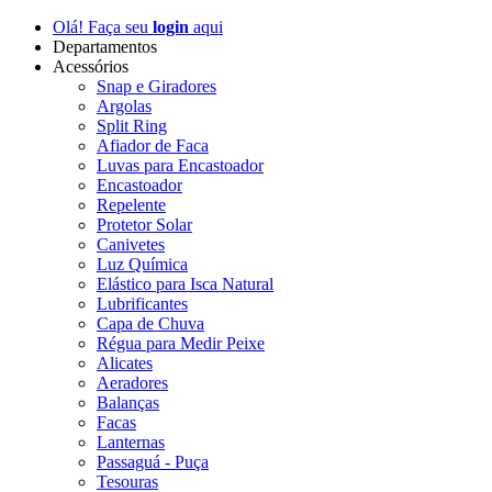
Olá! Faça seu
login
aqui
Departamentos
Acessórios
Snap e Giradores
Argolas
Split Ring
Afiador de Faca
Luvas para Encastoador
Encastoador
Repelente
Protetor Solar
Canivetes
Luz Química
Elástico para Isca Natural
Lubrificantes
Capa de Chuva
Régua para Medir Peixe
Alicates
Aeradores
Balanças
Facas
Lanternas
Passaguá - Puça
Tesouras