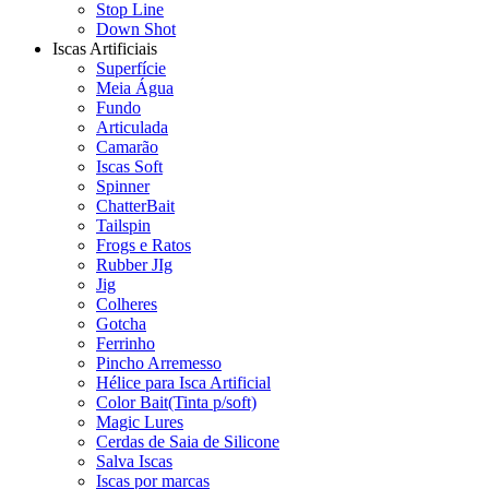
Stop Line
Down Shot
Iscas Artificiais
Superfície
Meia Água
Fundo
Articulada
Camarão
Iscas Soft
Spinner
ChatterBait
Tailspin
Frogs e Ratos
Rubber JIg
Jig
Colheres
Gotcha
Ferrinho
Pincho Arremesso
Hélice para Isca Artificial
Color Bait(Tinta p/soft)
Magic Lures
Cerdas de Saia de Silicone
Salva Iscas
Iscas por marcas