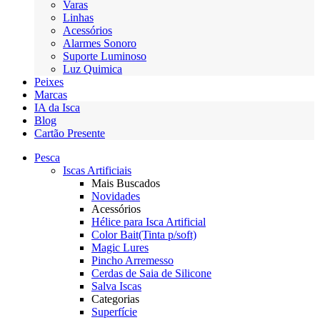
Varas
Linhas
Acessórios
Alarmes Sonoro
Suporte Luminoso
Luz Quimica
Peixes
Marcas
IA da Isca
Blog
Cartão Presente
Pesca
Iscas Artificiais
Mais Buscados
Novidades
Acessórios
Hélice para Isca Artificial
Color Bait(Tinta p/soft)
Magic Lures
Pincho Arremesso
Cerdas de Saia de Silicone
Salva Iscas
Categorias
Superfície