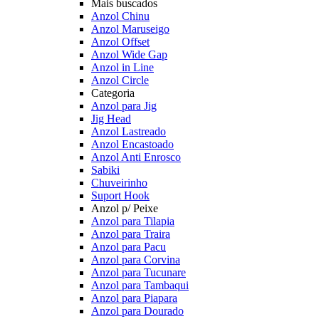
Mais buscados
Anzol Chinu
Anzol Maruseigo
Anzol Offset
Anzol Wide Gap
Anzol in Line
Anzol Circle
Categoria
Anzol para Jig
Jig Head
Anzol Lastreado
Anzol Encastoado
Anzol Anti Enrosco
Sabiki
Chuveirinho
Suport Hook
Anzol p/ Peixe
Anzol para Tilapia
Anzol para Traira
Anzol para Pacu
Anzol para Corvina
Anzol para Tucunare
Anzol para Tambaqui
Anzol para Piapara
Anzol para Dourado