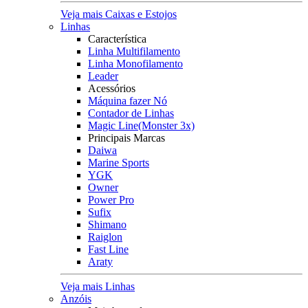
Veja mais Caixas e Estojos
Linhas
Característica
Linha Multifilamento
Linha Monofilamento
Leader
Acessórios
Máquina fazer Nó
Contador de Linhas
Magic Line(Monster 3x)
Principais Marcas
Daiwa
Marine Sports
YGK
Owner
Power Pro
Sufix
Shimano
Raiglon
Fast Line
Araty
Veja mais Linhas
Anzóis