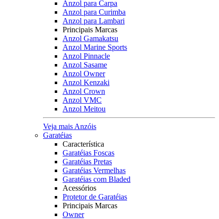
Anzol para Carpa
Anzol para Curimba
Anzol para Lambari
Principais Marcas
Anzol Gamakatsu
Anzol Marine Sports
Anzol Pinnacle
Anzol Sasame
Anzol Owner
Anzol Kenzaki
Anzol Crown
Anzol VMC
Anzol Meitou
Veja mais Anzóis
Garatéias
Característica
Garatéias Foscas
Garatéias Pretas
Garatéias Vermelhas
Garatéias com Bladed
Acessórios
Protetor de Garatéias
Principais Marcas
Owner