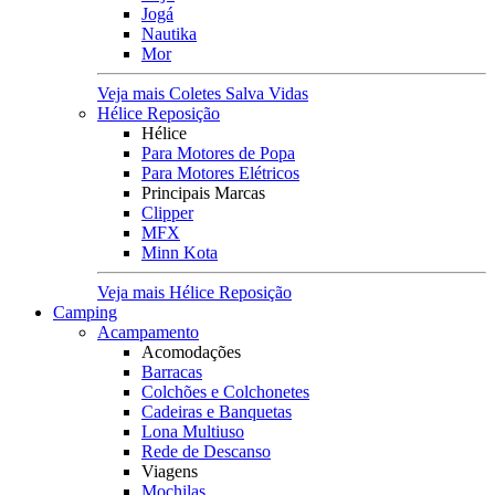
Jogá
Nautika
Mor
Veja mais Coletes Salva Vidas
Hélice Reposição
Hélice
Para Motores de Popa
Para Motores Elétricos
Principais Marcas
Clipper
MFX
Minn Kota
Veja mais Hélice Reposição
Camping
Acampamento
Acomodações
Barracas
Colchões e Colchonetes
Cadeiras e Banquetas
Lona Multiuso
Rede de Descanso
Viagens
Mochilas