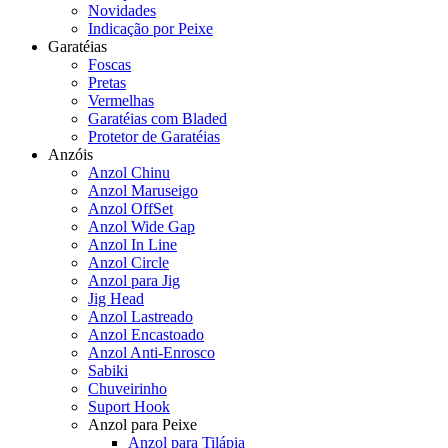
Novidades
Indicação por Peixe
Garatéias
Foscas
Pretas
Vermelhas
Garatéias com Bladed
Protetor de Garatéias
Anzóis
Anzol Chinu
Anzol Maruseigo
Anzol OffSet
Anzol Wide Gap
Anzol In Line
Anzol Circle
Anzol para Jig
Jig Head
Anzol Lastreado
Anzol Encastoado
Anzol Anti-Enrosco
Sabiki
Chuveirinho
Suport Hook
Anzol para Peixe
Anzol para Tilápia