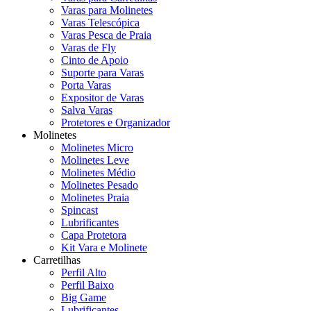
Varas para Molinetes
Varas Telescópica
Varas Pesca de Praia
Varas de Fly
Cinto de Apoio
Suporte para Varas
Porta Varas
Expositor de Varas
Salva Varas
Protetores e Organizador
Molinetes
Molinetes Micro
Molinetes Leve
Molinetes Médio
Molinetes Pesado
Molinetes Praia
Spincast
Lubrificantes
Capa Protetora
Kit Vara e Molinete
Carretilhas
Perfil Alto
Perfil Baixo
Big Game
Lubrificantes