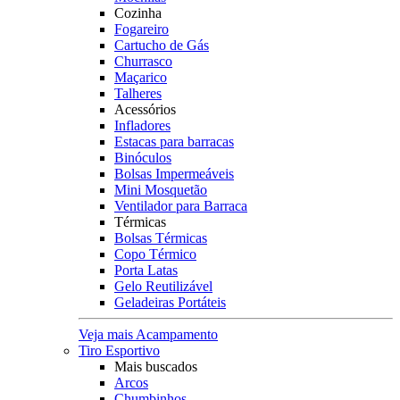
Cozinha
Fogareiro
Cartucho de Gás
Churrasco
Maçarico
Talheres
Acessórios
Infladores
Estacas para barracas
Binóculos
Bolsas Impermeáveis
Mini Mosquetão
Ventilador para Barraca
Térmicas
Bolsas Térmicas
Copo Térmico
Porta Latas
Gelo Reutilizável
Geladeiras Portáteis
Veja mais Acampamento
Tiro Esportivo
Mais buscados
Arcos
Chumbinhos