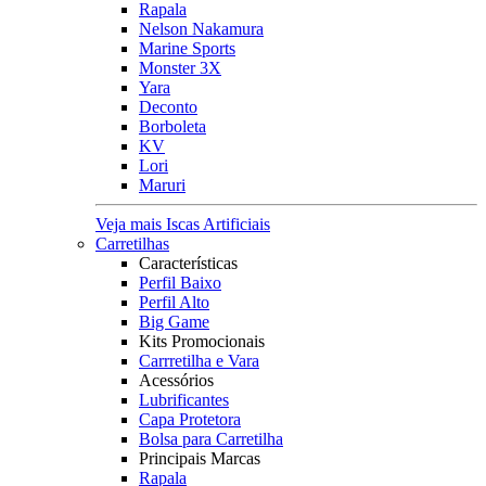
Rapala
Nelson Nakamura
Marine Sports
Monster 3X
Yara
Deconto
Borboleta
KV
Lori
Maruri
Veja mais Iscas Artificiais
Carretilhas
Características
Perfil Baixo
Perfil Alto
Big Game
Kits Promocionais
Carrretilha e Vara
Acessórios
Lubrificantes
Capa Protetora
Bolsa para Carretilha
Principais Marcas
Rapala