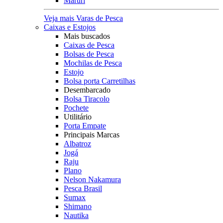
Maruri
Veja mais Varas de Pesca
Caixas e Estojos
Mais buscados
Caixas de Pesca
Bolsas de Pesca
Mochilas de Pesca
Estojo
Bolsa porta Carretilhas
Desembarcado
Bolsa Tiracolo
Pochete
Utilitário
Porta Empate
Principais Marcas
Albatroz
Jogá
Raju
Plano
Nelson Nakamura
Pesca Brasil
Sumax
Shimano
Nautika