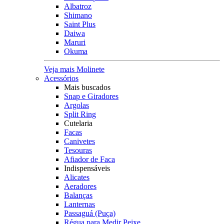
Albatroz
Shimano
Saint Plus
Daiwa
Maruri
Okuma
Veja mais Molinete
Acessórios
Mais buscados
Snap e Giradores
Argolas
Split Ring
Cutelaria
Facas
Canivetes
Tesouras
Afiador de Faca
Indispensáveis
Alicates
Aeradores
Balanças
Lanternas
Passaguá (Puça)
Régua para Medir Peixe