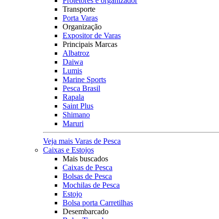
Protetores e organizador
Transporte
Porta Varas
Organização
Expositor de Varas
Principais Marcas
Albatroz
Daiwa
Lumis
Marine Sports
Pesca Brasil
Rapala
Saint Plus
Shimano
Maruri
Veja mais Varas de Pesca
Caixas e Estojos
Mais buscados
Caixas de Pesca
Bolsas de Pesca
Mochilas de Pesca
Estojo
Bolsa porta Carretilhas
Desembarcado