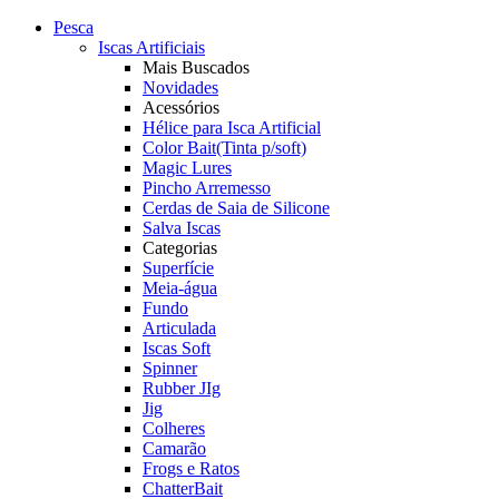
Pesca
Iscas Artificiais
Mais Buscados
Novidades
Acessórios
Hélice para Isca Artificial
Color Bait(Tinta p/soft)
Magic Lures
Pincho Arremesso
Cerdas de Saia de Silicone
Salva Iscas
Categorias
Superfície
Meia-água
Fundo
Articulada
Iscas Soft
Spinner
Rubber JIg
Jig
Colheres
Camarão
Frogs e Ratos
ChatterBait