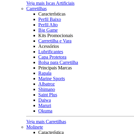
Veja mais Iscas Artificiais
Carretilhas
Características
Perfil Baixo
Perfil Alto
Big Game
Kits Promocionais
Carrretilha e Vara
Acessórios
Lubrificantes
Capa Protetora
Bolsa para Carretilha
Principais Marcas
Rapala
Marine Sports
Albatroz
Shimano
Saint Plus
Daiwa
Maruri
Okuma
Veja mais Carretilhas
Molinete
Característica