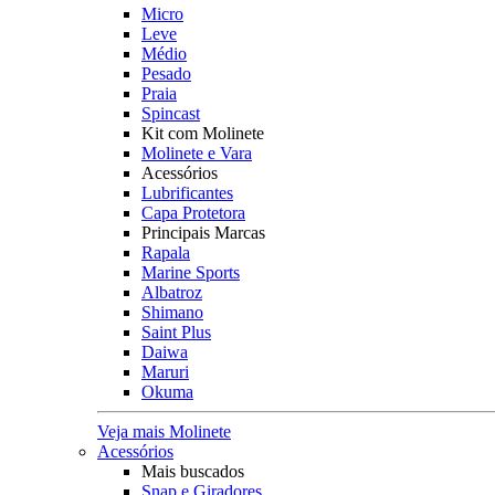
Micro
Leve
Médio
Pesado
Praia
Spincast
Kit com Molinete
Molinete e Vara
Acessórios
Lubrificantes
Capa Protetora
Principais Marcas
Rapala
Marine Sports
Albatroz
Shimano
Saint Plus
Daiwa
Maruri
Okuma
Veja mais Molinete
Acessórios
Mais buscados
Snap e Giradores