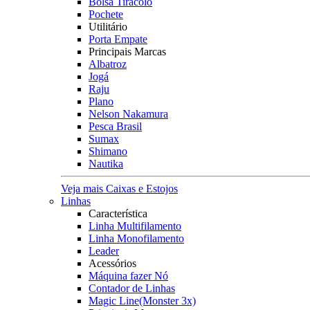
Bolsa Tiracolo
Pochete
Utilitário
Porta Empate
Principais Marcas
Albatroz
Jogá
Raju
Plano
Nelson Nakamura
Pesca Brasil
Sumax
Shimano
Nautika
Veja mais Caixas e Estojos
Linhas
Característica
Linha Multifilamento
Linha Monofilamento
Leader
Acessórios
Máquina fazer Nó
Contador de Linhas
Magic Line(Monster 3x)