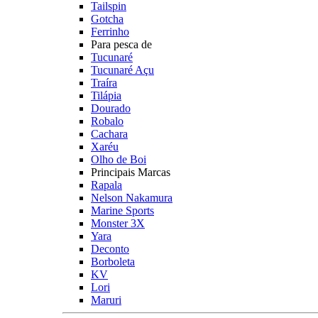
Tailspin
Gotcha
Ferrinho
Para pesca de
Tucunaré
Tucunaré Açu
Traíra
Tilápia
Dourado
Robalo
Cachara
Xaréu
Olho de Boi
Principais Marcas
Rapala
Nelson Nakamura
Marine Sports
Monster 3X
Yara
Deconto
Borboleta
KV
Lori
Maruri