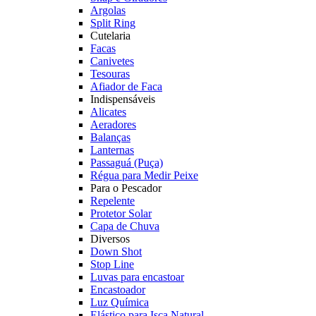
Argolas
Split Ring
Cutelaria
Facas
Canivetes
Tesouras
Afiador de Faca
Indispensáveis
Alicates
Aeradores
Balanças
Lanternas
Passaguá (Puça)
Régua para Medir Peixe
Para o Pescador
Repelente
Protetor Solar
Capa de Chuva
Diversos
Down Shot
Stop Line
Luvas para encastoar
Encastoador
Luz Química
Elástico para Isca Natural