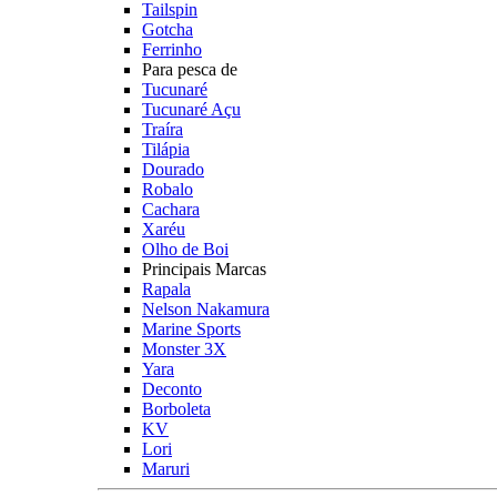
Tailspin
Gotcha
Ferrinho
Para pesca de
Tucunaré
Tucunaré Açu
Traíra
Tilápia
Dourado
Robalo
Cachara
Xaréu
Olho de Boi
Principais Marcas
Rapala
Nelson Nakamura
Marine Sports
Monster 3X
Yara
Deconto
Borboleta
KV
Lori
Maruri