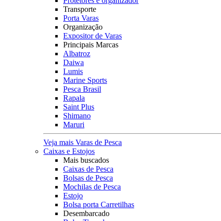
Protetores e organizador
Transporte
Porta Varas
Organização
Expositor de Varas
Principais Marcas
Albatroz
Daiwa
Lumis
Marine Sports
Pesca Brasil
Rapala
Saint Plus
Shimano
Maruri
Veja mais Varas de Pesca
Caixas e Estojos
Mais buscados
Caixas de Pesca
Bolsas de Pesca
Mochilas de Pesca
Estojo
Bolsa porta Carretilhas
Desembarcado