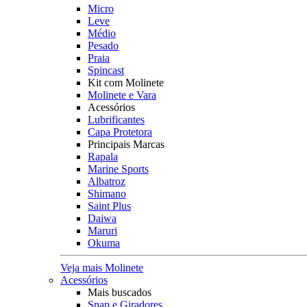
Micro
Leve
Médio
Pesado
Praia
Spincast
Kit com Molinete
Molinete e Vara
Acessórios
Lubrificantes
Capa Protetora
Principais Marcas
Rapala
Marine Sports
Albatroz
Shimano
Saint Plus
Daiwa
Maruri
Okuma
Veja mais Molinete
Acessórios
Mais buscados
Snap e Giradores