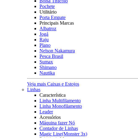
Bolsa Tiracolo
Pochete
Utilitário
Porta Empate
Principais Marcas
Albatroz
Jogá
Raju
Plano
Nelson Nakamura
Pesca Brasil
Sumax
Shimano
Nautika
Veja mais Caixas e Estojos
Linhas
Característica
Linha Multifilamento
Linha Monofilamento
Leader
Acessórios
Máquina fazer Nó
Contador de Linhas
Magic Line(Monster 3x)