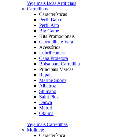
Veja mais Iscas Artificiais
Carretilhas
Características
Perfil Baixo
Perfil Alto
Big Game
Kits Promocionais
Carrretilha e Vara
Acessórios
Lubrificantes
Capa Protetora
Bolsa para Carretilha
Principais Marcas
Rapala
Marine Sports
Albatroz
Shimano
Saint Plus
Daiwa
Maruri
Okuma
Veja mais Carretilhas
Molinete
Característica