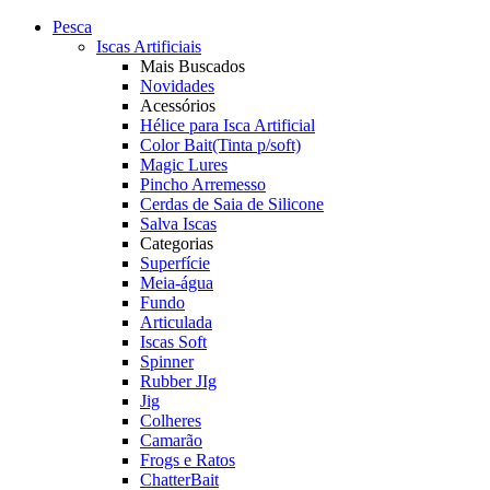
Pesca
Iscas Artificiais
Mais Buscados
Novidades
Acessórios
Hélice para Isca Artificial
Color Bait(Tinta p/soft)
Magic Lures
Pincho Arremesso
Cerdas de Saia de Silicone
Salva Iscas
Categorias
Superfície
Meia-água
Fundo
Articulada
Iscas Soft
Spinner
Rubber JIg
Jig
Colheres
Camarão
Frogs e Ratos
ChatterBait