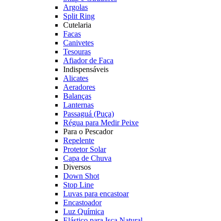
Argolas
Split Ring
Cutelaria
Facas
Canivetes
Tesouras
Afiador de Faca
Indispensáveis
Alicates
Aeradores
Balanças
Lanternas
Passaguá (Puça)
Régua para Medir Peixe
Para o Pescador
Repelente
Protetor Solar
Capa de Chuva
Diversos
Down Shot
Stop Line
Luvas para encastoar
Encastoador
Luz Química
Elástico para Isca Natural