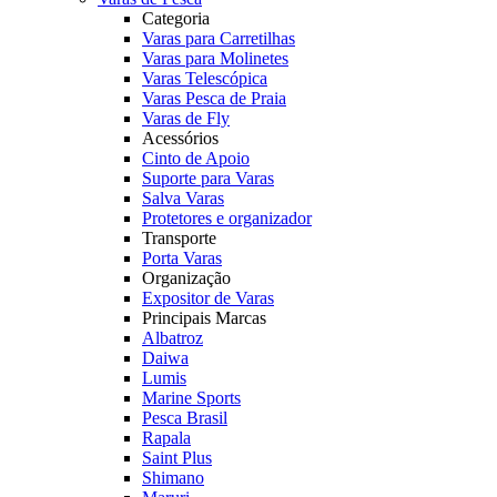
Categoria
Varas para Carretilhas
Varas para Molinetes
Varas Telescópica
Varas Pesca de Praia
Varas de Fly
Acessórios
Cinto de Apoio
Suporte para Varas
Salva Varas
Protetores e organizador
Transporte
Porta Varas
Organização
Expositor de Varas
Principais Marcas
Albatroz
Daiwa
Lumis
Marine Sports
Pesca Brasil
Rapala
Saint Plus
Shimano