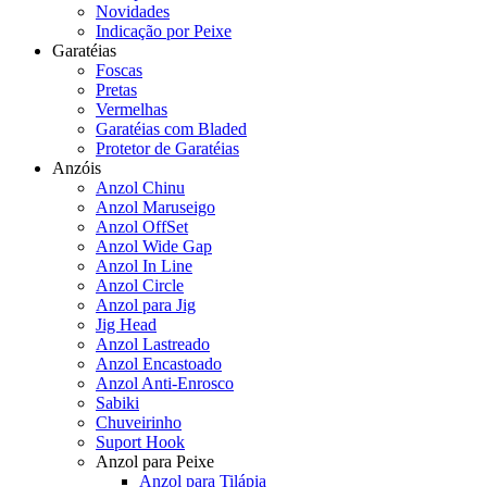
Novidades
Indicação por Peixe
Garatéias
Foscas
Pretas
Vermelhas
Garatéias com Bladed
Protetor de Garatéias
Anzóis
Anzol Chinu
Anzol Maruseigo
Anzol OffSet
Anzol Wide Gap
Anzol In Line
Anzol Circle
Anzol para Jig
Jig Head
Anzol Lastreado
Anzol Encastoado
Anzol Anti-Enrosco
Sabiki
Chuveirinho
Suport Hook
Anzol para Peixe
Anzol para Tilápia