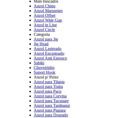
Mais buscados
Anzol Chinu
Anzol Maruseigo
Anzol Offset
Anzol Wide Gap
Anzol in Line
Anzol Circle
Categoria
Anzol para Jig
Jig Head
Anzol Lastreado
Anzol Encastoado
Anzol Anti Enrosco
Sabiki
Chuveirinho
Suport Hook
Anzol p/ Peixe
Anzol para Tilapia
Anzol para Traira
Anzol para Pacu
Anzol para Corvina
Anzol para Tucunare
Anzol para Tambaqui
Anzol para Piapara
Anzol para Dourado