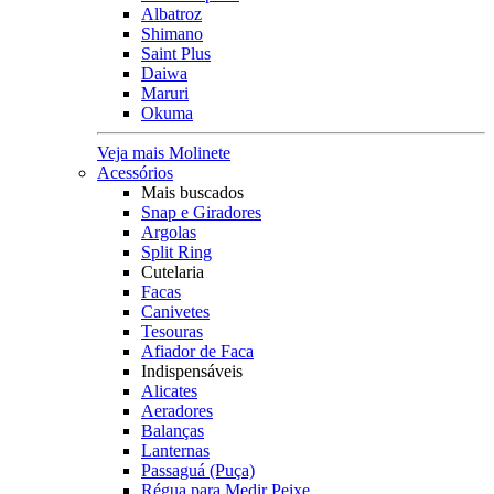
Albatroz
Shimano
Saint Plus
Daiwa
Maruri
Okuma
Veja mais Molinete
Acessórios
Mais buscados
Snap e Giradores
Argolas
Split Ring
Cutelaria
Facas
Canivetes
Tesouras
Afiador de Faca
Indispensáveis
Alicates
Aeradores
Balanças
Lanternas
Passaguá (Puça)
Régua para Medir Peixe