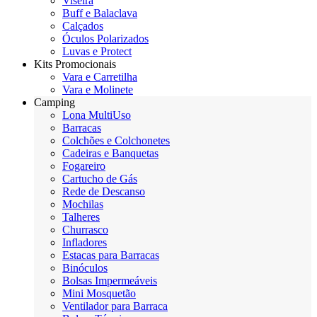
Viseira
Buff e Balaclava
Calçados
Óculos Polarizados
Luvas e Protect
Kits Promocionais
Vara e Carretilha
Vara e Molinete
Camping
Lona MultiUso
Barracas
Colchões e Colchonetes
Cadeiras e Banquetas
Fogareiro
Cartucho de Gás
Rede de Descanso
Mochilas
Talheres
Churrasco
Infladores
Estacas para Barracas
Binóculos
Bolsas Impermeáveis
Mini Mosquetão
Ventilador para Barraca