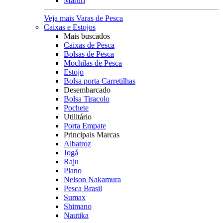
Maruri
Veja mais Varas de Pesca
Caixas e Estojos
Mais buscados
Caixas de Pesca
Bolsas de Pesca
Mochilas de Pesca
Estojo
Bolsa porta Carretilhas
Desembarcado
Bolsa Tiracolo
Pochete
Utilitário
Porta Empate
Principais Marcas
Albatroz
Jogá
Raju
Plano
Nelson Nakamura
Pesca Brasil
Sumax
Shimano
Nautika