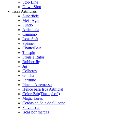
Stop Line
Down Shot
Iscas Artificiais
Superfície
Meia Água
Fundo
Articulada
Camarão
Iscas Soft
Spinner
ChatterBait
Tailspin
Frogs e Ratos
Rubber JIg
Jig
Colheres
Gotcha
Ferrinho
Pincho Arremesso
Hélice para Isca Artificial
Color Bait(Tinta p/soft)
Magic Lures
Cerdas de Saia de Silicone
Salva Iscas
Iscas por marcas