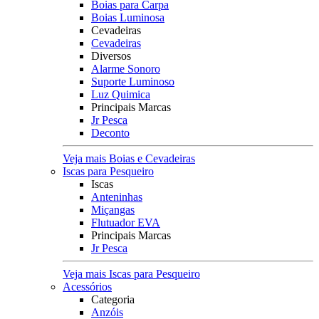
Boias para Carpa
Boias Luminosa
Cevadeiras
Cevadeiras
Diversos
Alarme Sonoro
Suporte Luminoso
Luz Quimica
Principais Marcas
Jr Pesca
Deconto
Veja mais Boias e Cevadeiras
Iscas para Pesqueiro
Iscas
Anteninhas
Miçangas
Flutuador EVA
Principais Marcas
Jr Pesca
Veja mais Iscas para Pesqueiro
Acessórios
Categoria
Anzóis