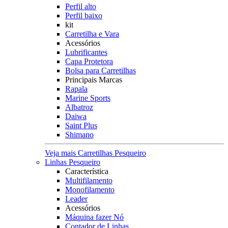
Perfil alto
Perfil baixo
kit
Carretilha e Vara
Acessórios
Lubrificantes
Capa Protetora
Bolsa para Carretilhas
Principais Marcas
Rapala
Marine Sports
Albatroz
Daiwa
Saint Plus
Shimano
Veja mais Carretilhas Pesqueiro
Linhas Pesqueiro
Característica
Multifilamento
Monofilamento
Leader
Acessórios
Máquina fazer Nó
Contador de Linhas