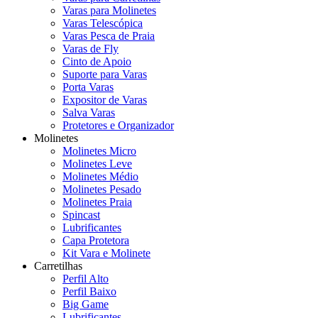
Varas para Molinetes
Varas Telescópica
Varas Pesca de Praia
Varas de Fly
Cinto de Apoio
Suporte para Varas
Porta Varas
Expositor de Varas
Salva Varas
Protetores e Organizador
Molinetes
Molinetes Micro
Molinetes Leve
Molinetes Médio
Molinetes Pesado
Molinetes Praia
Spincast
Lubrificantes
Capa Protetora
Kit Vara e Molinete
Carretilhas
Perfil Alto
Perfil Baixo
Big Game
Lubrificantes