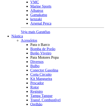
VMC
Marine Sports
Albatroz
Gamakatsu
kenzaki
Arsenal Pesca
Veja mais Garatéias
Náutica
Acessórios
Para o Barco
Bomba de Porão
Bujão Viveiro
Para Motores Popa
Diversos
Bulbo
Conector Gasolina
Corta Circuito
Kit Mangueira
Pescador
Rotor
Registro
Tampa Tanque
Transf. Combustível
Orelhão