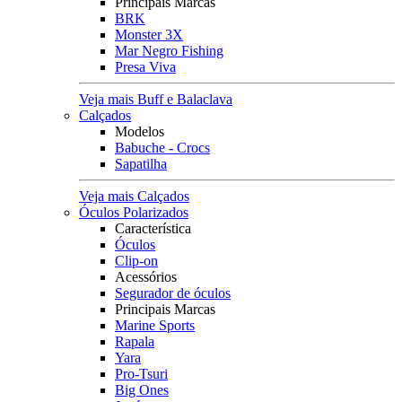
Principais Marcas
BRK
Monster 3X
Mar Negro Fishing
Presa Viva
Veja mais Buff e Balaclava
Calçados
Modelos
Babuche - Crocs
Sapatilha
Veja mais Calçados
Óculos Polarizados
Característica
Óculos
Clip-on
Acessórios
Segurador de óculos
Principais Marcas
Marine Sports
Rapala
Yara
Pro-Tsuri
Big Ones