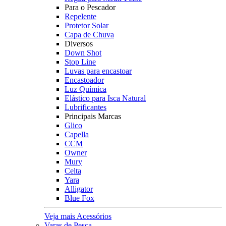
Para o Pescador
Repelente
Protetor Solar
Capa de Chuva
Diversos
Down Shot
Stop Line
Luvas para encastoar
Encastoador
Luz Química
Elástico para Isca Natural
Lubrificantes
Principais Marcas
Glico
Capella
CCM
Owner
Mury
Celta
Yara
Alligator
Blue Fox
Veja mais Acessórios
Varas de Pesca