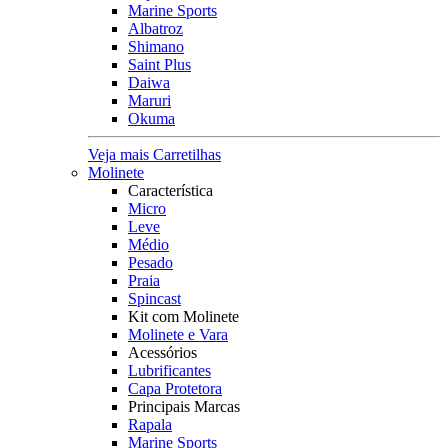
Marine Sports
Albatroz
Shimano
Saint Plus
Daiwa
Maruri
Okuma
Veja mais Carretilhas
Molinete
Característica
Micro
Leve
Médio
Pesado
Praia
Spincast
Kit com Molinete
Molinete e Vara
Acessórios
Lubrificantes
Capa Protetora
Principais Marcas
Rapala
Marine Sports