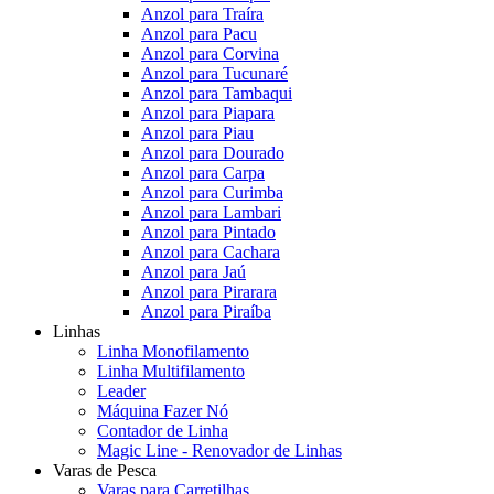
Anzol para Traíra
Anzol para Pacu
Anzol para Corvina
Anzol para Tucunaré
Anzol para Tambaqui
Anzol para Piapara
Anzol para Piau
Anzol para Dourado
Anzol para Carpa
Anzol para Curimba
Anzol para Lambari
Anzol para Pintado
Anzol para Cachara
Anzol para Jaú
Anzol para Pirarara
Anzol para Piraíba
Linhas
Linha Monofilamento
Linha Multifilamento
Leader
Máquina Fazer Nó
Contador de Linha
Magic Line - Renovador de Linhas
Varas de Pesca
Varas para Carretilhas