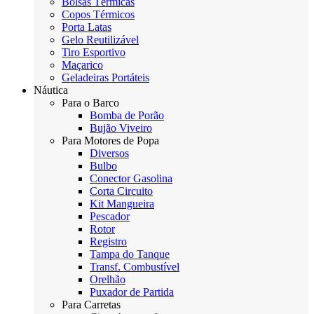
Bolsas Térmicas
Copos Térmicos
Porta Latas
Gelo Reutilizável
Tiro Esportivo
Maçarico
Geladeiras Portáteis
Náutica
Para o Barco
Bomba de Porão
Bujão Viveiro
Para Motores de Popa
Diversos
Bulbo
Conector Gasolina
Corta Circuito
Kit Mangueira
Pescador
Rotor
Registro
Tampa do Tanque
Transf. Combustível
Orelhão
Puxador de Partida
Para Carretas