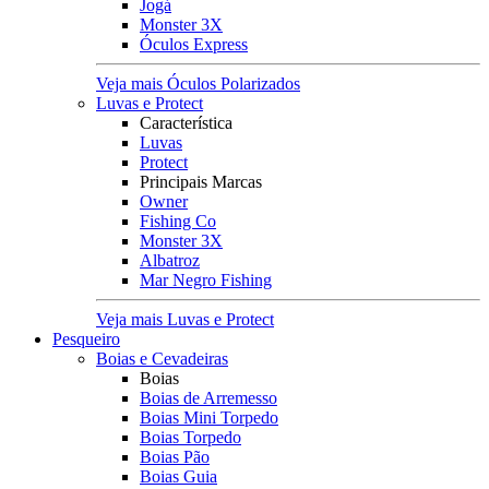
Jogá
Monster 3X
Óculos Express
Veja mais Óculos Polarizados
Luvas e Protect
Característica
Luvas
Protect
Principais Marcas
Owner
Fishing Co
Monster 3X
Albatroz
Mar Negro Fishing
Veja mais Luvas e Protect
Pesqueiro
Boias e Cevadeiras
Boias
Boias de Arremesso
Boias Mini Torpedo
Boias Torpedo
Boias Pão
Boias Guia