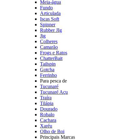
Meia-água
Fundo
Articulada
Iscas Soft
Spinner
Rubber JIg
Jig
Colheres
Camarão
Frogs e Ratos
ChatterBait
Tailspin
Gotcha
Ferrinho
Para pesca de
Tucunaré
Tucunaré Açu
Traíra
Tilápia
Dourado
Robalo
Cachara
Xaréu
Olho de Boi
Principais Marcas