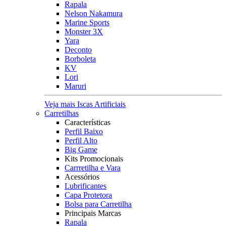
Rapala
Nelson Nakamura
Marine Sports
Monster 3X
Yara
Deconto
Borboleta
KV
Lori
Maruri
Veja mais Iscas Artificiais
Carretilhas
Características
Perfil Baixo
Perfil Alto
Big Game
Kits Promocionais
Carrretilha e Vara
Acessórios
Lubrificantes
Capa Protetora
Bolsa para Carretilha
Principais Marcas
Rapala