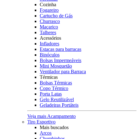
Cozinha
Fogareiro
Cartucho de Gás
Churrasco
Maçarico
Talheres
Acessórios
Infladores
Estacas para barracas
Binóculos
Bolsas Impermeáveis
Mini Mosquetão
Ventilador para Barraca
Térmicas
Bolsas Térmicas
Copo Térmico
Porta Latas
Gelo Reutilizável
Geladeiras Portáteis
Veja mais Acampamento
Tiro Esportivo
Mais buscados
Arcos
Chumbinhos