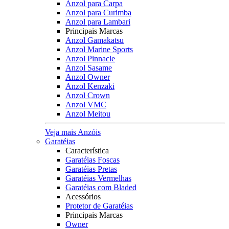
Anzol para Carpa
Anzol para Curimba
Anzol para Lambari
Principais Marcas
Anzol Gamakatsu
Anzol Marine Sports
Anzol Pinnacle
Anzol Sasame
Anzol Owner
Anzol Kenzaki
Anzol Crown
Anzol VMC
Anzol Meitou
Veja mais Anzóis
Garatéias
Característica
Garatéias Foscas
Garatéias Pretas
Garatéias Vermelhas
Garatéias com Bladed
Acessórios
Protetor de Garatéias
Principais Marcas
Owner