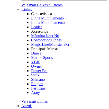
Veja mais Caixas e Estojos
Linhas
Característica
Linha Multifilamento
Linha Monofilamento
Leader
Acessórios
Máquina fazer Nó
Contador de Linhas
Magic Line(Monster 3x)
Principais Marcas
Daiwa
Marine Sports
YGK
Owner
Power Pro
Sufix
Shimano
Raiglon
Fast Line
Araty
Veja mais Linhas
Anzóis