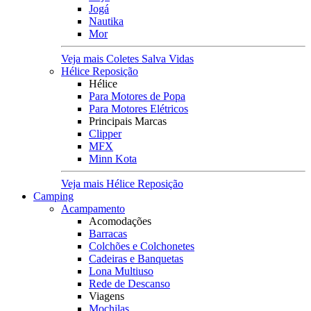
Jogá
Nautika
Mor
Veja mais Coletes Salva Vidas
Hélice Reposição
Hélice
Para Motores de Popa
Para Motores Elétricos
Principais Marcas
Clipper
MFX
Minn Kota
Veja mais Hélice Reposição
Camping
Acampamento
Acomodações
Barracas
Colchões e Colchonetes
Cadeiras e Banquetas
Lona Multiuso
Rede de Descanso
Viagens
Mochilas