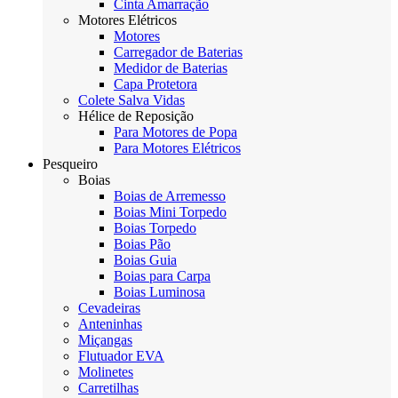
Cinta Amarração
Motores Elétricos
Motores
Carregador de Baterias
Medidor de Baterias
Capa Protetora
Colete Salva Vidas
Hélice de Reposição
Para Motores de Popa
Para Motores Elétricos
Pesqueiro
Boias
Boias de Arremesso
Boias Mini Torpedo
Boias Torpedo
Boias Pão
Boias Guia
Boias para Carpa
Boias Luminosa
Cevadeiras
Anteninhas
Miçangas
Flutuador EVA
Molinetes
Carretilhas