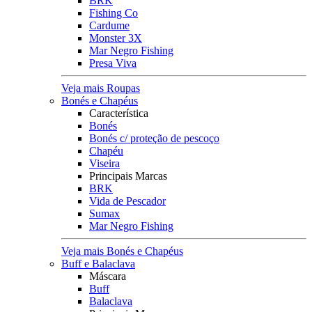
BRK
Fishing Co
Cardume
Monster 3X
Mar Negro Fishing
Presa Viva
Veja mais Roupas
Bonés e Chapéus
Característica
Bonés
Bonés c/ proteção de pescoço
Chapéu
Viseira
Principais Marcas
BRK
Vida de Pescador
Sumax
Mar Negro Fishing
Veja mais Bonés e Chapéus
Buff e Balaclava
Máscara
Buff
Balaclava