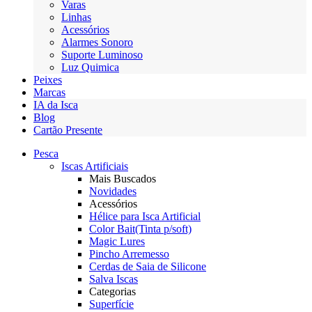
Varas
Linhas
Acessórios
Alarmes Sonoro
Suporte Luminoso
Luz Quimica
Peixes
Marcas
IA da Isca
Blog
Cartão Presente
Pesca
Iscas Artificiais
Mais Buscados
Novidades
Acessórios
Hélice para Isca Artificial
Color Bait(Tinta p/soft)
Magic Lures
Pincho Arremesso
Cerdas de Saia de Silicone
Salva Iscas
Categorias
Superfície