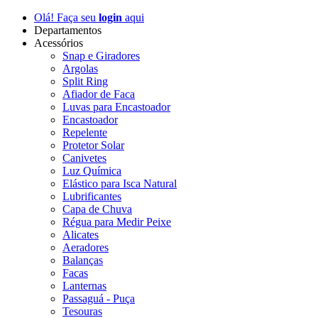
Olá! Faça seu
login
aqui
Departamentos
Acessórios
Snap e Giradores
Argolas
Split Ring
Afiador de Faca
Luvas para Encastoador
Encastoador
Repelente
Protetor Solar
Canivetes
Luz Química
Elástico para Isca Natural
Lubrificantes
Capa de Chuva
Régua para Medir Peixe
Alicates
Aeradores
Balanças
Facas
Lanternas
Passaguá - Puça
Tesouras