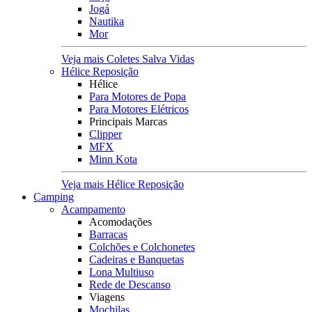
Jogá
Nautika
Mor
Veja mais Coletes Salva Vidas
Hélice Reposição
Hélice
Para Motores de Popa
Para Motores Elétricos
Principais Marcas
Clipper
MFX
Minn Kota
Veja mais Hélice Reposição
Camping
Acampamento
Acomodações
Barracas
Colchões e Colchonetes
Cadeiras e Banquetas
Lona Multiuso
Rede de Descanso
Viagens
Mochilas