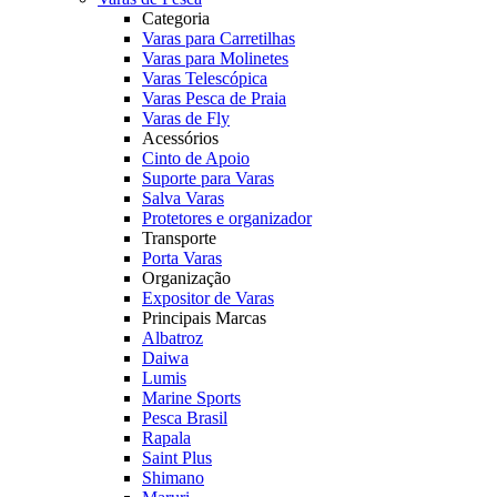
Categoria
Varas para Carretilhas
Varas para Molinetes
Varas Telescópica
Varas Pesca de Praia
Varas de Fly
Acessórios
Cinto de Apoio
Suporte para Varas
Salva Varas
Protetores e organizador
Transporte
Porta Varas
Organização
Expositor de Varas
Principais Marcas
Albatroz
Daiwa
Lumis
Marine Sports
Pesca Brasil
Rapala
Saint Plus
Shimano