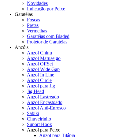
Novidades
Indicação por Peixe
Garatéias
Foscas
Pretas
Vermelhas
Garatéias com Bladed
Protetor de Garatéias
Anzóis
Anzol Chinu
Anzol Maruseigo
Anzol OffSet
Anzol Wide Gap
Anzol In Line
Anzol Circle
Anzol para Jig
Jig Head
Anzol Lastreado
Anzol Encastoado
Anzol Anti-Enrosco
Sabiki
Chuveirinho
Suport Hook
Anzol para Peixe
Anzol para Tilápia