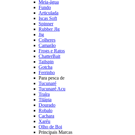
Meia-água
Fundo
Articulada
Iscas Soft
Spinner
Rubber JIg
Jig
Colheres
Camarão
Frogs e Ratos
ChatterBait
Tailspin
Gotcha
Ferrinho
Para pesca de
Tucunaré
Tucunaré Açu
Traíra
Tilápia
Dourado
Robalo
Cachara
Xaréu
Olho de Boi
Principais Marcas