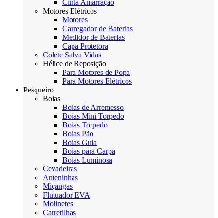
Cinta Amarração
Motores Elétricos
Motores
Carregador de Baterias
Medidor de Baterias
Capa Protetora
Colete Salva Vidas
Hélice de Reposição
Para Motores de Popa
Para Motores Elétricos
Pesqueiro
Boias
Boias de Arremesso
Boias Mini Torpedo
Boias Torpedo
Boias Pão
Boias Guia
Boias para Carpa
Boias Luminosa
Cevadeiras
Anteninhas
Miçangas
Flutuador EVA
Molinetes
Carretilhas