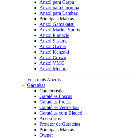
Anzol para Carpa
Anzol para Curimba
Anzol para Lambari
Principais Marcas
Anzol Gamakatsu
Anzol Marine Sports
Anzol Pinnacle
Anzol Sasame
Anzol Owner
Anzol Kenzaki
Anzol Crown
Anzol VMC
Anzol Meitou
Veja mais Anzóis
Garatéias
Característica
Garatéias Foscas
Garatéias Pretas
Garatéias Vermelhas
Garatéias com Bladed
Acessórios
Protetor de Garatéias
Principais Marcas
Owner