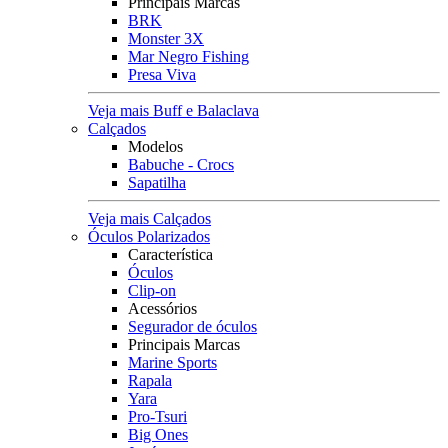
Principais Marcas
BRK
Monster 3X
Mar Negro Fishing
Presa Viva
Veja mais Buff e Balaclava
Calçados
Modelos
Babuche - Crocs
Sapatilha
Veja mais Calçados
Óculos Polarizados
Característica
Óculos
Clip-on
Acessórios
Segurador de óculos
Principais Marcas
Marine Sports
Rapala
Yara
Pro-Tsuri
Big Ones