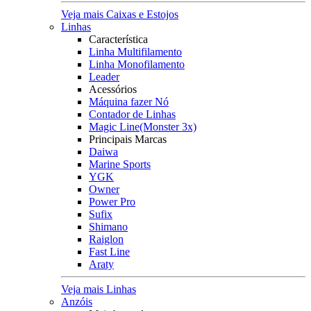
Veja mais Caixas e Estojos
Linhas
Característica
Linha Multifilamento
Linha Monofilamento
Leader
Acessórios
Máquina fazer Nó
Contador de Linhas
Magic Line(Monster 3x)
Principais Marcas
Daiwa
Marine Sports
YGK
Owner
Power Pro
Sufix
Shimano
Raiglon
Fast Line
Araty
Veja mais Linhas
Anzóis