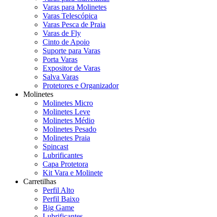
Varas para Molinetes
Varas Telescópica
Varas Pesca de Praia
Varas de Fly
Cinto de Apoio
Suporte para Varas
Porta Varas
Expositor de Varas
Salva Varas
Protetores e Organizador
Molinetes
Molinetes Micro
Molinetes Leve
Molinetes Médio
Molinetes Pesado
Molinetes Praia
Spincast
Lubrificantes
Capa Protetora
Kit Vara e Molinete
Carretilhas
Perfil Alto
Perfil Baixo
Big Game
Lubrificantes