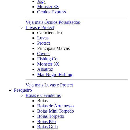
Jogá
Monster 3X
Óculos Express
Veja mais Óculos Polarizados
Luvas e Protect
Característica
Luvas
Protect
Principais Marcas
Owner
Fishing Co
Monster 3X
Albatroz
Mar Negro Fishing
Veja mais Luvas e Protect
Pesqueiro
Boias e Cevadeiras
Boias
Boias de Arremesso
Boias Mini Torpedo
Boias Torpedo
Boias Pão
Boias Guia