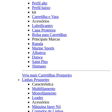
Perfil alto
Perfil baixo
kit
Carretilha e Vara
Acessórios
Lubrificantes
Capa Protetora
Bolsa para Carretilhas
Principais Marcas
Rapala
Marine Sports
Albatroz
Daiwa
Saint Plus
Shimano
Veja mais Carretilhas Pesqueiro
Linhas Pesqueiro
Característica
Multifilamento
Monofilamento
Leader
Acessórios
Máquina fazer Nó
Contador de Linhas