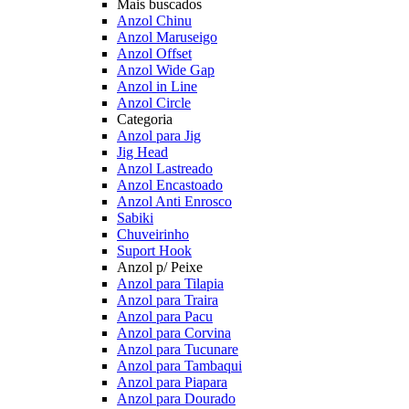
Mais buscados
Anzol Chinu
Anzol Maruseigo
Anzol Offset
Anzol Wide Gap
Anzol in Line
Anzol Circle
Categoria
Anzol para Jig
Jig Head
Anzol Lastreado
Anzol Encastoado
Anzol Anti Enrosco
Sabiki
Chuveirinho
Suport Hook
Anzol p/ Peixe
Anzol para Tilapia
Anzol para Traira
Anzol para Pacu
Anzol para Corvina
Anzol para Tucunare
Anzol para Tambaqui
Anzol para Piapara
Anzol para Dourado