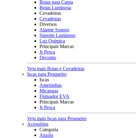
Boias para Carpa
Boias Luminosa
Cevadeiras
Cevadeiras
Diversos
Alarme Sonoro
Suporte Luminoso
Luz Quimica
Principais Marcas
Jr Pesca
Deconto
Veja mais Boias e Cevadeiras
Iscas para Pesqueiro
Iscas
Anteninhas
Miçangas
Flutuador EVA
Principais Marcas
Jr Pesca
Veja mais Iscas para Pesqueiro
Acessórios
Categoria
Anzóis