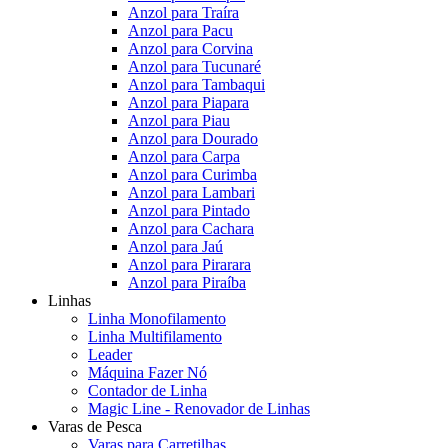
Anzol para Traíra
Anzol para Pacu
Anzol para Corvina
Anzol para Tucunaré
Anzol para Tambaqui
Anzol para Piapara
Anzol para Piau
Anzol para Dourado
Anzol para Carpa
Anzol para Curimba
Anzol para Lambari
Anzol para Pintado
Anzol para Cachara
Anzol para Jaú
Anzol para Pirarara
Anzol para Piraíba
Linhas
Linha Monofilamento
Linha Multifilamento
Leader
Máquina Fazer Nó
Contador de Linha
Magic Line - Renovador de Linhas
Varas de Pesca
Varas para Carretilhas