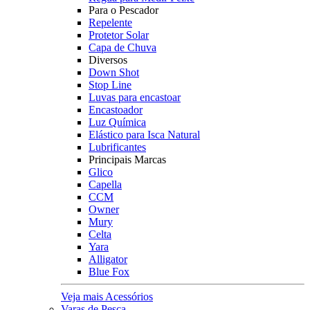
Para o Pescador
Repelente
Protetor Solar
Capa de Chuva
Diversos
Down Shot
Stop Line
Luvas para encastoar
Encastoador
Luz Química
Elástico para Isca Natural
Lubrificantes
Principais Marcas
Glico
Capella
CCM
Owner
Mury
Celta
Yara
Alligator
Blue Fox
Veja mais Acessórios
Varas de Pesca