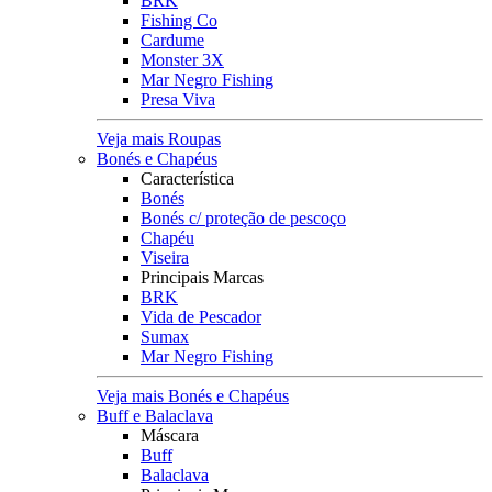
BRK
Fishing Co
Cardume
Monster 3X
Mar Negro Fishing
Presa Viva
Veja mais Roupas
Bonés e Chapéus
Característica
Bonés
Bonés c/ proteção de pescoço
Chapéu
Viseira
Principais Marcas
BRK
Vida de Pescador
Sumax
Mar Negro Fishing
Veja mais Bonés e Chapéus
Buff e Balaclava
Máscara
Buff
Balaclava