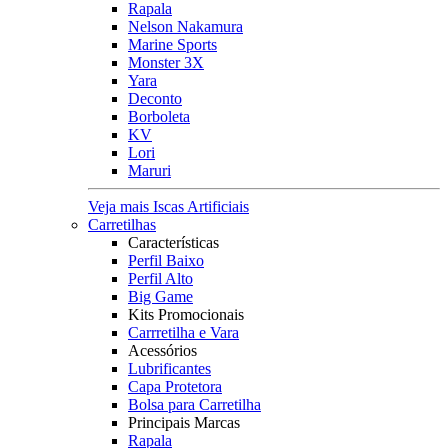
Rapala
Nelson Nakamura
Marine Sports
Monster 3X
Yara
Deconto
Borboleta
KV
Lori
Maruri
Veja mais Iscas Artificiais
Carretilhas
Características
Perfil Baixo
Perfil Alto
Big Game
Kits Promocionais
Carrretilha e Vara
Acessórios
Lubrificantes
Capa Protetora
Bolsa para Carretilha
Principais Marcas
Rapala