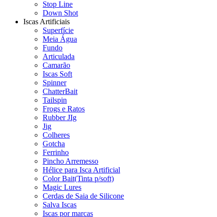
Stop Line
Down Shot
Iscas Artificiais
Superfície
Meia Água
Fundo
Articulada
Camarão
Iscas Soft
Spinner
ChatterBait
Tailspin
Frogs e Ratos
Rubber JIg
Jig
Colheres
Gotcha
Ferrinho
Pincho Arremesso
Hélice para Isca Artificial
Color Bait(Tinta p/soft)
Magic Lures
Cerdas de Saia de Silicone
Salva Iscas
Iscas por marcas