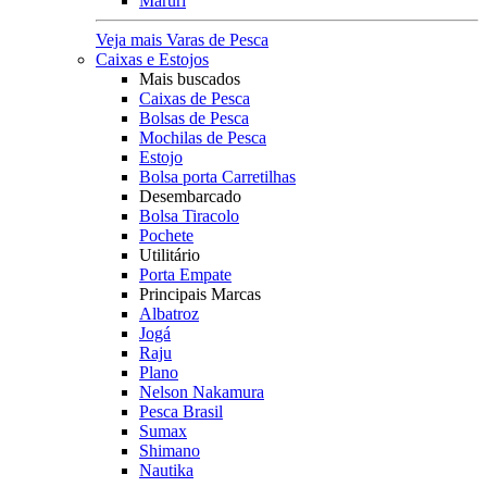
Maruri
Veja mais Varas de Pesca
Caixas e Estojos
Mais buscados
Caixas de Pesca
Bolsas de Pesca
Mochilas de Pesca
Estojo
Bolsa porta Carretilhas
Desembarcado
Bolsa Tiracolo
Pochete
Utilitário
Porta Empate
Principais Marcas
Albatroz
Jogá
Raju
Plano
Nelson Nakamura
Pesca Brasil
Sumax
Shimano
Nautika