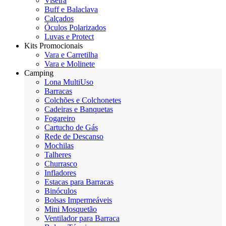
Viseira
Buff e Balaclava
Calçados
Óculos Polarizados
Luvas e Protect
Kits Promocionais
Vara e Carretilha
Vara e Molinete
Camping
Lona MultiUso
Barracas
Colchões e Colchonetes
Cadeiras e Banquetas
Fogareiro
Cartucho de Gás
Rede de Descanso
Mochilas
Talheres
Churrasco
Infladores
Estacas para Barracas
Binóculos
Bolsas Impermeáveis
Mini Mosquetão
Ventilador para Barraca