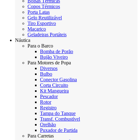
Bolsas Térmicas
Copos Térmicos
Porta Latas
Gelo Reutilizável
Tiro Esportivo
Maçarico
Geladeiras Portáteis
Náutica
Para o Barco
Bomba de Porão
Bujão Viveiro
Para Motores de Popa
Diversos
Bulbo
Conector Gasolina
Corta Circuito
Kit Mangueira
Pescador
Rotor
Registro
Tampa do Tanque
Transf. Combustível
Orelhão
Puxador de Partida
Para Carretas