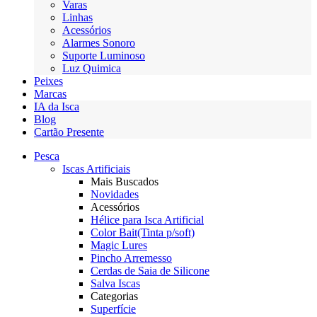
Varas
Linhas
Acessórios
Alarmes Sonoro
Suporte Luminoso
Luz Quimica
Peixes
Marcas
IA da Isca
Blog
Cartão Presente
Pesca
Iscas Artificiais
Mais Buscados
Novidades
Acessórios
Hélice para Isca Artificial
Color Bait(Tinta p/soft)
Magic Lures
Pincho Arremesso
Cerdas de Saia de Silicone
Salva Iscas
Categorias
Superfície