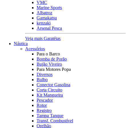
VMC
Marine Sports
Albatroz
Gamakatsu
kenzaki
Arsenal Pesca
Veja mais Garatéias
Náutica
Acessórios
Para o Barco
Bomba de Porão
Bujão Viveiro
Para Motores Popa
Diversos
Bulbo
Conector Gasolina
Corta Circuito
Kit Mangueira
Pescador
Rotor
Registro
Tampa Tanque
Transf. Combustível
Orelhão