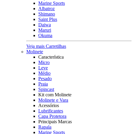
Marine Sports
Albatroz
Shimano
Saint Plus
Daiwa
Maruri
Okuma
Veja mais Carretilhas
Molinete
Característica
Micro
Leve
Médio
Pesado
Praia
Spincast
Kit com Molinete
Molinete e Vara
Acessórios
Lubrificantes
Capa Protetora
Principais Marcas
Rapala
Marine Sports