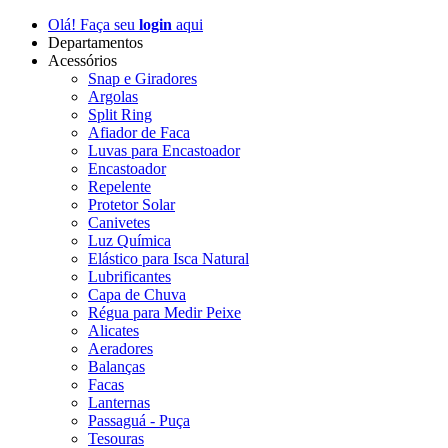
Olá! Faça seu
login
aqui
Departamentos
Acessórios
Snap e Giradores
Argolas
Split Ring
Afiador de Faca
Luvas para Encastoador
Encastoador
Repelente
Protetor Solar
Canivetes
Luz Química
Elástico para Isca Natural
Lubrificantes
Capa de Chuva
Régua para Medir Peixe
Alicates
Aeradores
Balanças
Facas
Lanternas
Passaguá - Puça
Tesouras