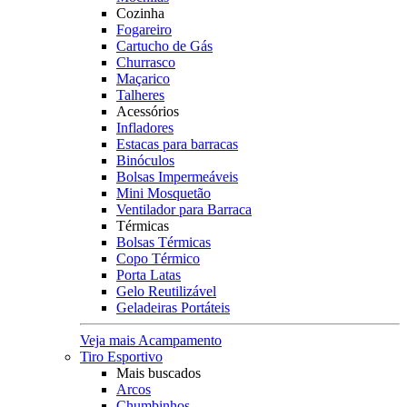
Cozinha
Fogareiro
Cartucho de Gás
Churrasco
Maçarico
Talheres
Acessórios
Infladores
Estacas para barracas
Binóculos
Bolsas Impermeáveis
Mini Mosquetão
Ventilador para Barraca
Térmicas
Bolsas Térmicas
Copo Térmico
Porta Latas
Gelo Reutilizável
Geladeiras Portáteis
Veja mais Acampamento
Tiro Esportivo
Mais buscados
Arcos
Chumbinhos