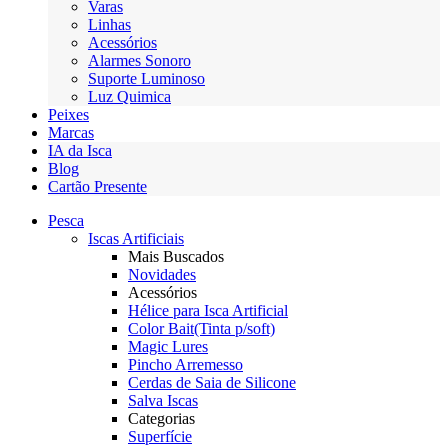
Varas
Linhas
Acessórios
Alarmes Sonoro
Suporte Luminoso
Luz Quimica
Peixes
Marcas
IA da Isca
Blog
Cartão Presente
Pesca
Iscas Artificiais
Mais Buscados
Novidades
Acessórios
Hélice para Isca Artificial
Color Bait(Tinta p/soft)
Magic Lures
Pincho Arremesso
Cerdas de Saia de Silicone
Salva Iscas
Categorias
Superfície