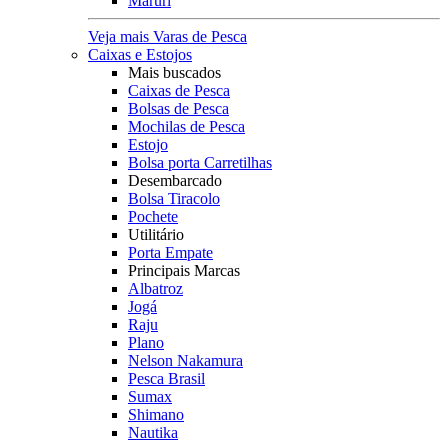
Maruri
Veja mais Varas de Pesca
Caixas e Estojos
Mais buscados
Caixas de Pesca
Bolsas de Pesca
Mochilas de Pesca
Estojo
Bolsa porta Carretilhas
Desembarcado
Bolsa Tiracolo
Pochete
Utilitário
Porta Empate
Principais Marcas
Albatroz
Jogá
Raju
Plano
Nelson Nakamura
Pesca Brasil
Sumax
Shimano
Nautika