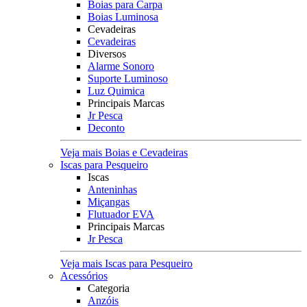
Boias para Carpa
Boias Luminosa
Cevadeiras
Cevadeiras
Diversos
Alarme Sonoro
Suporte Luminoso
Luz Quimica
Principais Marcas
Jr Pesca
Deconto
Veja mais Boias e Cevadeiras
Iscas para Pesqueiro
Iscas
Anteninhas
Miçangas
Flutuador EVA
Principais Marcas
Jr Pesca
Veja mais Iscas para Pesqueiro
Acessórios
Categoria
Anzóis