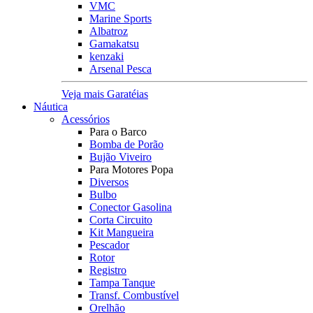
VMC
Marine Sports
Albatroz
Gamakatsu
kenzaki
Arsenal Pesca
Veja mais Garatéias
Náutica
Acessórios
Para o Barco
Bomba de Porão
Bujão Viveiro
Para Motores Popa
Diversos
Bulbo
Conector Gasolina
Corta Circuito
Kit Mangueira
Pescador
Rotor
Registro
Tampa Tanque
Transf. Combustível
Orelhão