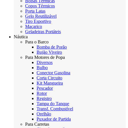
Bolsas Térmicas
Copos Térmicos
Porta Latas
Gelo Reutilizável
Tiro Esportivo
Maçarico
Geladeiras Portáteis
Náutica
Para o Barco
Bomba de Porão
Bujão Viveiro
Para Motores de Popa
Diversos
Bulbo
Conector Gasolina
Corta Circuito
Kit Mangueira
Pescador
Rotor
Registro
Tampa do Tanque
Transf. Combustível
Orelhão
Puxador de Partida
Para Carretas