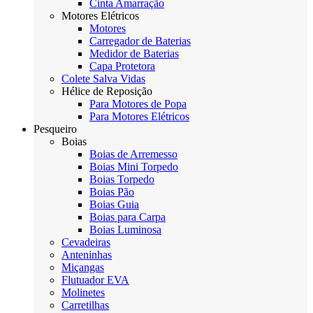
Cinta Amarração
Motores Elétricos
Motores
Carregador de Baterias
Medidor de Baterias
Capa Protetora
Colete Salva Vidas
Hélice de Reposição
Para Motores de Popa
Para Motores Elétricos
Pesqueiro
Boias
Boias de Arremesso
Boias Mini Torpedo
Boias Torpedo
Boias Pão
Boias Guia
Boias para Carpa
Boias Luminosa
Cevadeiras
Anteninhas
Miçangas
Flutuador EVA
Molinetes
Carretilhas