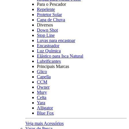
Para o Pescador
Repelente
Protetor Solar
Capa de Chuva
Diversos
Down Shot
Stop Line
Luvas para encastoar
Encastoador
Luz Química
Elástico para Isca Natural
Lubrificantes
Principais Marcas
Glico
Capella
CCM
Owner
Mury
Celta
Yara
Alligator
Blue Fox
Veja mais Acessórios
Varas de Pesca