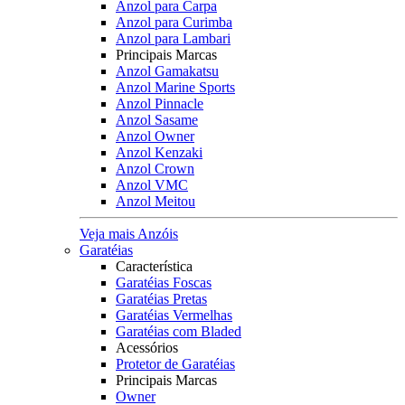
Anzol para Carpa
Anzol para Curimba
Anzol para Lambari
Principais Marcas
Anzol Gamakatsu
Anzol Marine Sports
Anzol Pinnacle
Anzol Sasame
Anzol Owner
Anzol Kenzaki
Anzol Crown
Anzol VMC
Anzol Meitou
Veja mais Anzóis
Garatéias
Característica
Garatéias Foscas
Garatéias Pretas
Garatéias Vermelhas
Garatéias com Bladed
Acessórios
Protetor de Garatéias
Principais Marcas
Owner