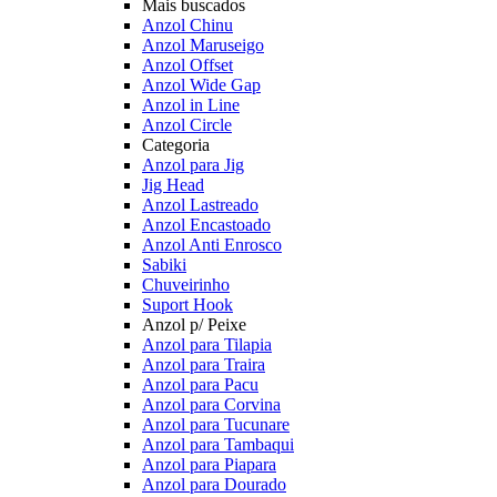
Mais buscados
Anzol Chinu
Anzol Maruseigo
Anzol Offset
Anzol Wide Gap
Anzol in Line
Anzol Circle
Categoria
Anzol para Jig
Jig Head
Anzol Lastreado
Anzol Encastoado
Anzol Anti Enrosco
Sabiki
Chuveirinho
Suport Hook
Anzol p/ Peixe
Anzol para Tilapia
Anzol para Traira
Anzol para Pacu
Anzol para Corvina
Anzol para Tucunare
Anzol para Tambaqui
Anzol para Piapara
Anzol para Dourado