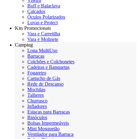
Viseira
Buff e Balaclava
Calçados
Óculos Polarizados
Luvas e Protect
Kits Promocionais
Vara e Carretilha
Vara e Molinete
Camping
Lona MultiUso
Barracas
Colchões e Colchonetes
Cadeiras e Banquetas
Fogareiro
Cartucho de Gás
Rede de Descanso
Mochilas
Talheres
Churrasco
Infladores
Estacas para Barracas
Binóculos
Bolsas Impermeáveis
Mini Mosquetão
Ventilador para Barraca