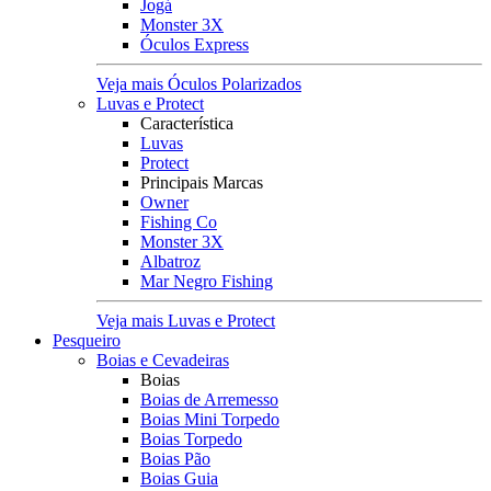
Jogá
Monster 3X
Óculos Express
Veja mais Óculos Polarizados
Luvas e Protect
Característica
Luvas
Protect
Principais Marcas
Owner
Fishing Co
Monster 3X
Albatroz
Mar Negro Fishing
Veja mais Luvas e Protect
Pesqueiro
Boias e Cevadeiras
Boias
Boias de Arremesso
Boias Mini Torpedo
Boias Torpedo
Boias Pão
Boias Guia