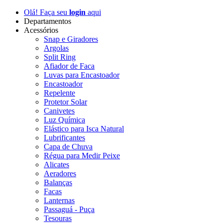
Olá! Faça seu
login
aqui
Departamentos
Acessórios
Snap e Giradores
Argolas
Split Ring
Afiador de Faca
Luvas para Encastoador
Encastoador
Repelente
Protetor Solar
Canivetes
Luz Química
Elástico para Isca Natural
Lubrificantes
Capa de Chuva
Régua para Medir Peixe
Alicates
Aeradores
Balanças
Facas
Lanternas
Passaguá - Puça
Tesouras