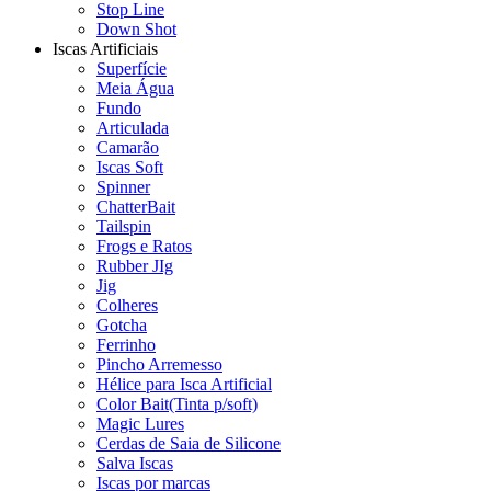
Stop Line
Down Shot
Iscas Artificiais
Superfície
Meia Água
Fundo
Articulada
Camarão
Iscas Soft
Spinner
ChatterBait
Tailspin
Frogs e Ratos
Rubber JIg
Jig
Colheres
Gotcha
Ferrinho
Pincho Arremesso
Hélice para Isca Artificial
Color Bait(Tinta p/soft)
Magic Lures
Cerdas de Saia de Silicone
Salva Iscas
Iscas por marcas