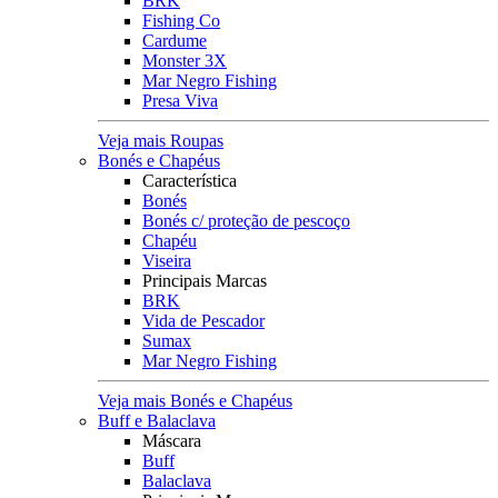
BRK
Fishing Co
Cardume
Monster 3X
Mar Negro Fishing
Presa Viva
Veja mais Roupas
Bonés e Chapéus
Característica
Bonés
Bonés c/ proteção de pescoço
Chapéu
Viseira
Principais Marcas
BRK
Vida de Pescador
Sumax
Mar Negro Fishing
Veja mais Bonés e Chapéus
Buff e Balaclava
Máscara
Buff
Balaclava