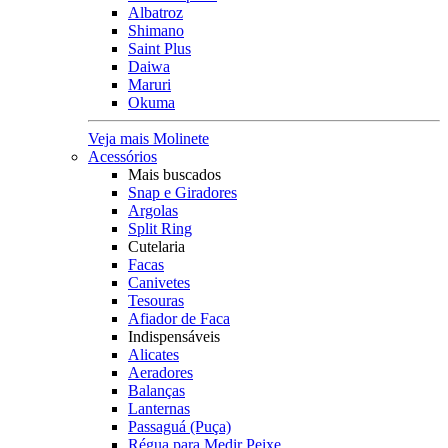
Albatroz
Shimano
Saint Plus
Daiwa
Maruri
Okuma
Veja mais Molinete
Acessórios
Mais buscados
Snap e Giradores
Argolas
Split Ring
Cutelaria
Facas
Canivetes
Tesouras
Afiador de Faca
Indispensáveis
Alicates
Aeradores
Balanças
Lanternas
Passaguá (Puça)
Régua para Medir Peixe