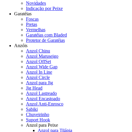
Novidades
Indicação por Peixe
Garatéias
Foscas
Pretas
Vermelhas
Garatéias com Bladed
Protetor de Garatéias
Anzóis
Anzol Chinu
Anzol Maruseigo
Anzol OffSet
Anzol Wide Gap
Anzol In Line
Anzol Circle
Anzol para Jig
Jig Head
Anzol Lastreado
Anzol Encastoado
Anzol Anti-Enrosco
Sabiki
Chuveirinho
Suport Hook
Anzol para Peixe
Anzol para Tilápia