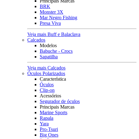
Principais Marcas
BRK
Monster 3X
Mar Negro Fishing
Presa Viva
Veja mais Buff e Balaclava
Calçados
Modelos
Babuche - Crocs
Sapatilha
Veja mais Calçados
Óculos Polarizados
Característica
Óculos
Clip-on
Acessórios
Segurador de óculos
Principais Marcas
Marine Sports
Rapala
Yara
Pro-Tsuri
Big Ones