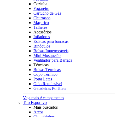
Cozinha
Fogareiro
Cartucho de Gás
Churrasco
Maçarico
Talheres
Acessórios
Infladores
Estacas para barracas
Binóculos
Bolsas Impermeáveis
Mini Mosquetão
Ventilador para Barraca
Térmicas
Bolsas Térmicas
Copo Térmico
Porta Latas
Gelo Reutilizável
Geladeiras Portáteis
Veja mais Acampamento
Tiro Esportivo
Mais buscados
Arcos
Chumbinhos