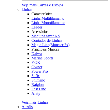
Veja mais Caixas e Estojos
Linhas
Característica
Linha Multifilamento
Linha Monofilamento
Leader
Acessórios
Máquina fazer Nó
Contador de Linhas
Magic Line(Monster 3x)
Principais Marcas
Daiwa
Marine Sports
YGK
Owner
Power Pro
Sufix
Shimano
Raiglon
Fast Line
Araty
Veja mais Linhas
Anzóis