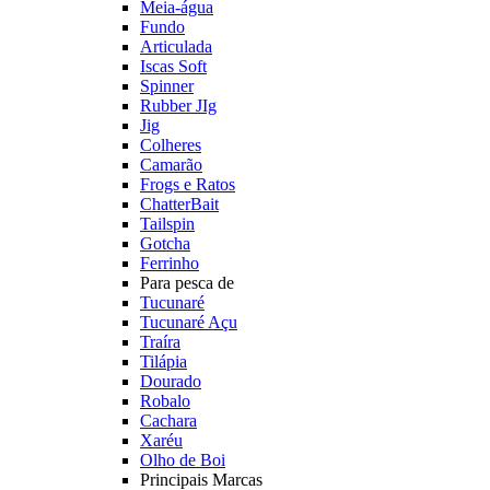
Meia-água
Fundo
Articulada
Iscas Soft
Spinner
Rubber JIg
Jig
Colheres
Camarão
Frogs e Ratos
ChatterBait
Tailspin
Gotcha
Ferrinho
Para pesca de
Tucunaré
Tucunaré Açu
Traíra
Tilápia
Dourado
Robalo
Cachara
Xaréu
Olho de Boi
Principais Marcas