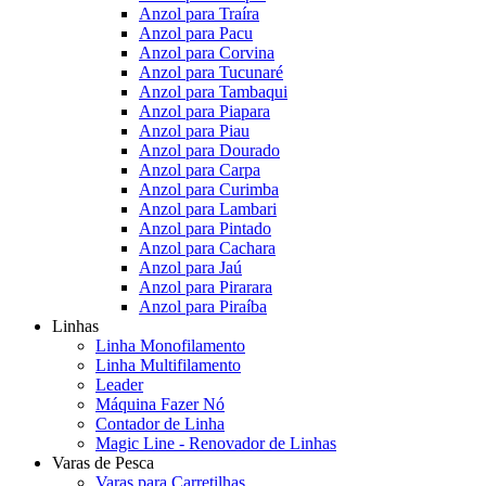
Anzol para Traíra
Anzol para Pacu
Anzol para Corvina
Anzol para Tucunaré
Anzol para Tambaqui
Anzol para Piapara
Anzol para Piau
Anzol para Dourado
Anzol para Carpa
Anzol para Curimba
Anzol para Lambari
Anzol para Pintado
Anzol para Cachara
Anzol para Jaú
Anzol para Pirarara
Anzol para Piraíba
Linhas
Linha Monofilamento
Linha Multifilamento
Leader
Máquina Fazer Nó
Contador de Linha
Magic Line - Renovador de Linhas
Varas de Pesca
Varas para Carretilhas