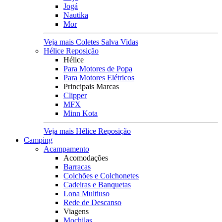
Jogá
Nautika
Mor
Veja mais Coletes Salva Vidas
Hélice Reposição
Hélice
Para Motores de Popa
Para Motores Elétricos
Principais Marcas
Clipper
MFX
Minn Kota
Veja mais Hélice Reposição
Camping
Acampamento
Acomodações
Barracas
Colchões e Colchonetes
Cadeiras e Banquetas
Lona Multiuso
Rede de Descanso
Viagens
Mochilas