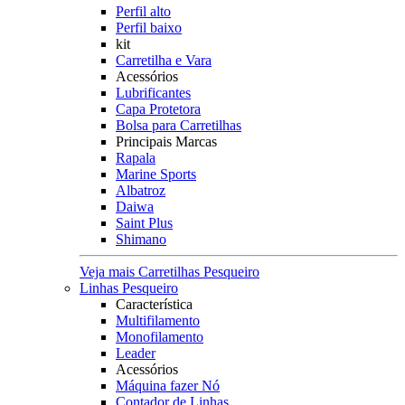
Perfil alto
Perfil baixo
kit
Carretilha e Vara
Acessórios
Lubrificantes
Capa Protetora
Bolsa para Carretilhas
Principais Marcas
Rapala
Marine Sports
Albatroz
Daiwa
Saint Plus
Shimano
Veja mais Carretilhas Pesqueiro
Linhas Pesqueiro
Característica
Multifilamento
Monofilamento
Leader
Acessórios
Máquina fazer Nó
Contador de Linhas