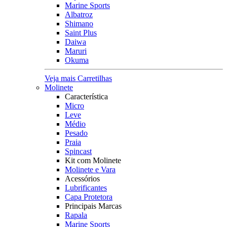
Marine Sports
Albatroz
Shimano
Saint Plus
Daiwa
Maruri
Okuma
Veja mais Carretilhas
Molinete
Característica
Micro
Leve
Médio
Pesado
Praia
Spincast
Kit com Molinete
Molinete e Vara
Acessórios
Lubrificantes
Capa Protetora
Principais Marcas
Rapala
Marine Sports