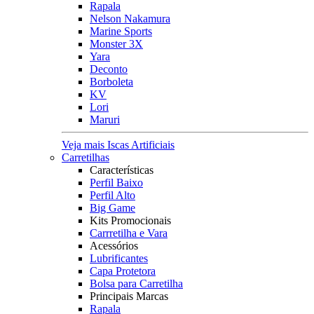
Rapala
Nelson Nakamura
Marine Sports
Monster 3X
Yara
Deconto
Borboleta
KV
Lori
Maruri
Veja mais Iscas Artificiais
Carretilhas
Características
Perfil Baixo
Perfil Alto
Big Game
Kits Promocionais
Carrretilha e Vara
Acessórios
Lubrificantes
Capa Protetora
Bolsa para Carretilha
Principais Marcas
Rapala