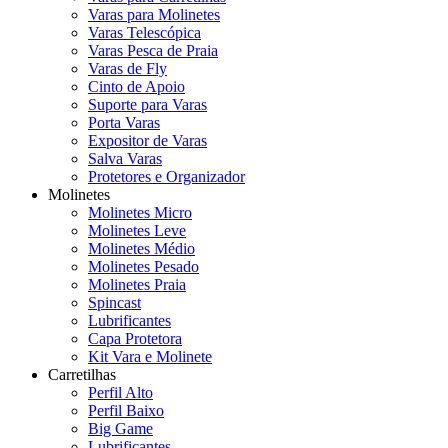
Varas para Molinetes
Varas Telescópica
Varas Pesca de Praia
Varas de Fly
Cinto de Apoio
Suporte para Varas
Porta Varas
Expositor de Varas
Salva Varas
Protetores e Organizador
Molinetes
Molinetes Micro
Molinetes Leve
Molinetes Médio
Molinetes Pesado
Molinetes Praia
Spincast
Lubrificantes
Capa Protetora
Kit Vara e Molinete
Carretilhas
Perfil Alto
Perfil Baixo
Big Game
Lubrificantes