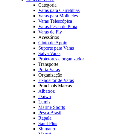
Categoria
Varas para Carretilhas
Varas para Molinetes
Varas Telescópica
Varas Pesca de Praia
Varas de Fly
Acessórios
Cinto de Apoio
Suporte para Varas
Salva Varas
Protetores e organizador
Transporte
Porta Varas
Organização
Expositor de Varas
Principais Marcas
Albatroz
Daiwa
Lumis
Marine Sports
Pesca Brasil
Rapala
Saint Plus
Shimano