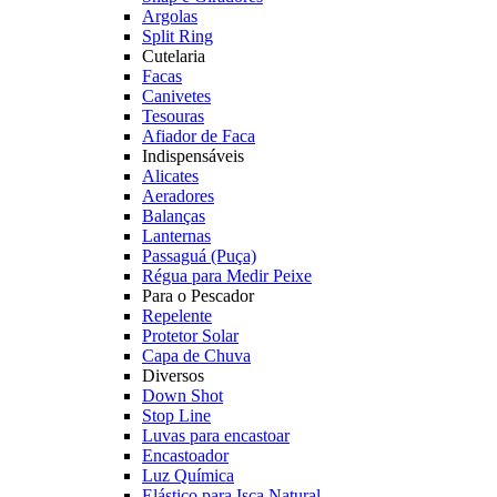
Argolas
Split Ring
Cutelaria
Facas
Canivetes
Tesouras
Afiador de Faca
Indispensáveis
Alicates
Aeradores
Balanças
Lanternas
Passaguá (Puça)
Régua para Medir Peixe
Para o Pescador
Repelente
Protetor Solar
Capa de Chuva
Diversos
Down Shot
Stop Line
Luvas para encastoar
Encastoador
Luz Química
Elástico para Isca Natural