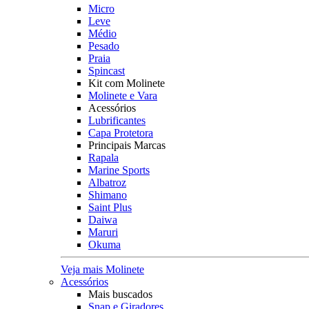
Micro
Leve
Médio
Pesado
Praia
Spincast
Kit com Molinete
Molinete e Vara
Acessórios
Lubrificantes
Capa Protetora
Principais Marcas
Rapala
Marine Sports
Albatroz
Shimano
Saint Plus
Daiwa
Maruri
Okuma
Veja mais Molinete
Acessórios
Mais buscados
Snap e Giradores