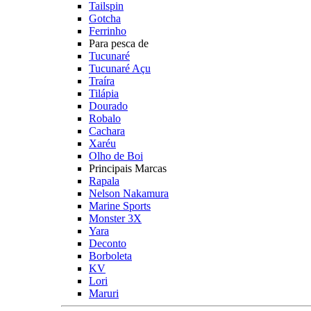
Tailspin
Gotcha
Ferrinho
Para pesca de
Tucunaré
Tucunaré Açu
Traíra
Tilápia
Dourado
Robalo
Cachara
Xaréu
Olho de Boi
Principais Marcas
Rapala
Nelson Nakamura
Marine Sports
Monster 3X
Yara
Deconto
Borboleta
KV
Lori
Maruri