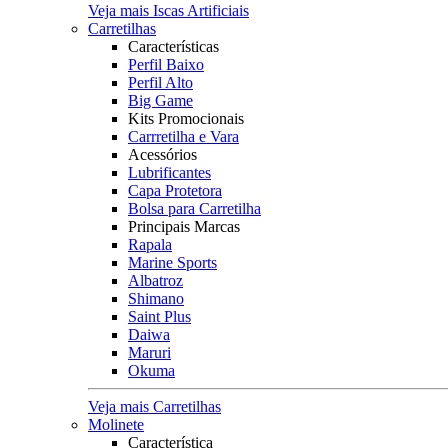
Veja mais Iscas Artificiais
Carretilhas
Características
Perfil Baixo
Perfil Alto
Big Game
Kits Promocionais
Carrretilha e Vara
Acessórios
Lubrificantes
Capa Protetora
Bolsa para Carretilha
Principais Marcas
Rapala
Marine Sports
Albatroz
Shimano
Saint Plus
Daiwa
Maruri
Okuma
Veja mais Carretilhas
Molinete
Característica