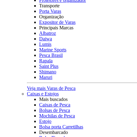
Protetores e organizador
Transporte
Porta Varas
Organização
Expositor de Varas
Principais Marcas
Albatroz
Daiwa
Lumis
Marine Sports
Pesca Brasil
Rapala
Saint Plus
Shimano
Maruri
Veja mais Varas de Pesca
Caixas e Estojos
Mais buscados
Caixas de Pesca
Bolsas de Pesca
Mochilas de Pesca
Estojo
Bolsa porta Carretilhas
Desembarcado