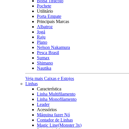
Bolsa Tiracolo
Pochete
Utilitário
Porta Empate
Principais Marcas
Albatroz
Jogá
Raju
Plano
Nelson Nakamura
Pesca Brasil
Sumax
Shimano
Nautika
Veja mais Caixas e Estojos
Linhas
Característica
Linha Multifilamento
Linha Monofilamento
Leader
Acessórios
Máquina fazer Nó
Contador de Linhas
Magic Line(Monster 3x)