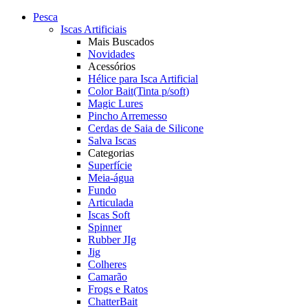
Pesca
Iscas Artificiais
Mais Buscados
Novidades
Acessórios
Hélice para Isca Artificial
Color Bait(Tinta p/soft)
Magic Lures
Pincho Arremesso
Cerdas de Saia de Silicone
Salva Iscas
Categorias
Superfície
Meia-água
Fundo
Articulada
Iscas Soft
Spinner
Rubber JIg
Jig
Colheres
Camarão
Frogs e Ratos
ChatterBait