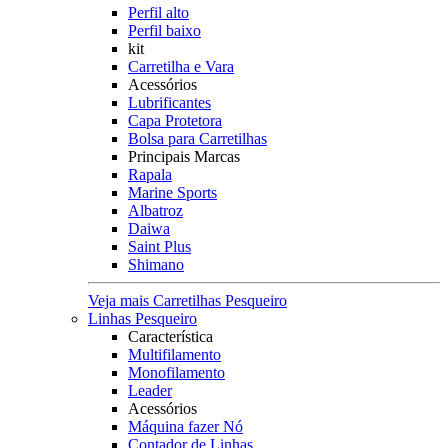
Perfil alto
Perfil baixo
kit
Carretilha e Vara
Acessórios
Lubrificantes
Capa Protetora
Bolsa para Carretilhas
Principais Marcas
Rapala
Marine Sports
Albatroz
Daiwa
Saint Plus
Shimano
Veja mais Carretilhas Pesqueiro
Linhas Pesqueiro
Característica
Multifilamento
Monofilamento
Leader
Acessórios
Máquina fazer Nó
Contador de Linhas