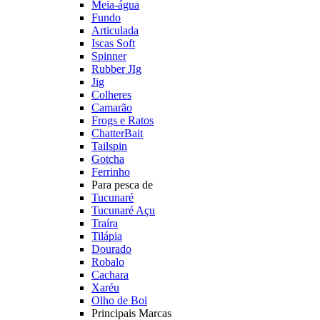
Meia-água
Fundo
Articulada
Iscas Soft
Spinner
Rubber JIg
Jig
Colheres
Camarão
Frogs e Ratos
ChatterBait
Tailspin
Gotcha
Ferrinho
Para pesca de
Tucunaré
Tucunaré Açu
Traíra
Tilápia
Dourado
Robalo
Cachara
Xaréu
Olho de Boi
Principais Marcas