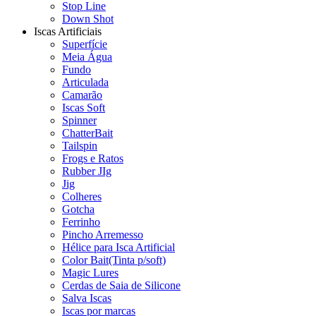
Stop Line
Down Shot
Iscas Artificiais
Superfície
Meia Água
Fundo
Articulada
Camarão
Iscas Soft
Spinner
ChatterBait
Tailspin
Frogs e Ratos
Rubber JIg
Jig
Colheres
Gotcha
Ferrinho
Pincho Arremesso
Hélice para Isca Artificial
Color Bait(Tinta p/soft)
Magic Lures
Cerdas de Saia de Silicone
Salva Iscas
Iscas por marcas