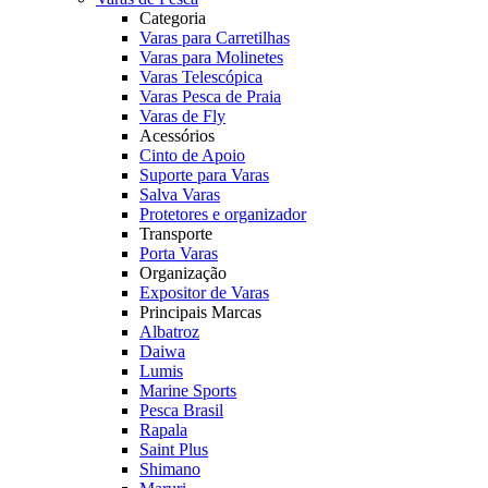
Categoria
Varas para Carretilhas
Varas para Molinetes
Varas Telescópica
Varas Pesca de Praia
Varas de Fly
Acessórios
Cinto de Apoio
Suporte para Varas
Salva Varas
Protetores e organizador
Transporte
Porta Varas
Organização
Expositor de Varas
Principais Marcas
Albatroz
Daiwa
Lumis
Marine Sports
Pesca Brasil
Rapala
Saint Plus
Shimano