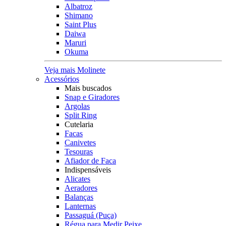
Albatroz
Shimano
Saint Plus
Daiwa
Maruri
Okuma
Veja mais Molinete
Acessórios
Mais buscados
Snap e Giradores
Argolas
Split Ring
Cutelaria
Facas
Canivetes
Tesouras
Afiador de Faca
Indispensáveis
Alicates
Aeradores
Balanças
Lanternas
Passaguá (Puça)
Régua para Medir Peixe