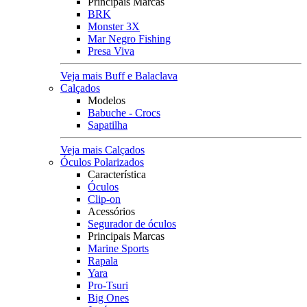
Principais Marcas
BRK
Monster 3X
Mar Negro Fishing
Presa Viva
Veja mais Buff e Balaclava
Calçados
Modelos
Babuche - Crocs
Sapatilha
Veja mais Calçados
Óculos Polarizados
Característica
Óculos
Clip-on
Acessórios
Segurador de óculos
Principais Marcas
Marine Sports
Rapala
Yara
Pro-Tsuri
Big Ones