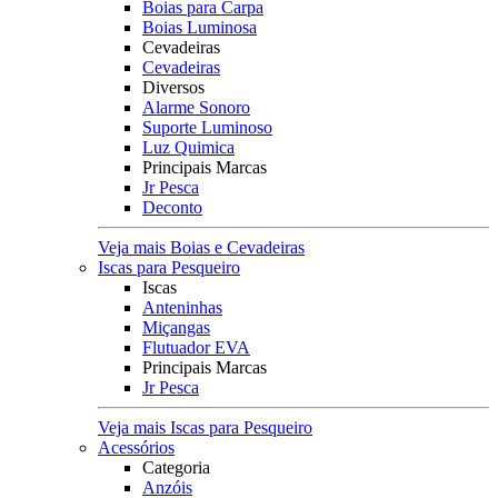
Boias para Carpa
Boias Luminosa
Cevadeiras
Cevadeiras
Diversos
Alarme Sonoro
Suporte Luminoso
Luz Quimica
Principais Marcas
Jr Pesca
Deconto
Veja mais Boias e Cevadeiras
Iscas para Pesqueiro
Iscas
Anteninhas
Miçangas
Flutuador EVA
Principais Marcas
Jr Pesca
Veja mais Iscas para Pesqueiro
Acessórios
Categoria
Anzóis