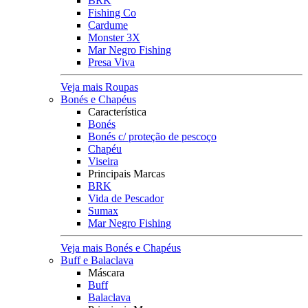
BRK
Fishing Co
Cardume
Monster 3X
Mar Negro Fishing
Presa Viva
Veja mais Roupas
Bonés e Chapéus
Característica
Bonés
Bonés c/ proteção de pescoço
Chapéu
Viseira
Principais Marcas
BRK
Vida de Pescador
Sumax
Mar Negro Fishing
Veja mais Bonés e Chapéus
Buff e Balaclava
Máscara
Buff
Balaclava