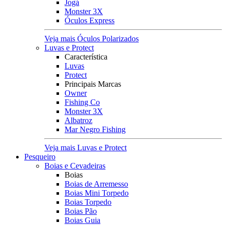
Jogá
Monster 3X
Óculos Express
Veja mais Óculos Polarizados
Luvas e Protect
Característica
Luvas
Protect
Principais Marcas
Owner
Fishing Co
Monster 3X
Albatroz
Mar Negro Fishing
Veja mais Luvas e Protect
Pesqueiro
Boias e Cevadeiras
Boias
Boias de Arremesso
Boias Mini Torpedo
Boias Torpedo
Boias Pão
Boias Guia