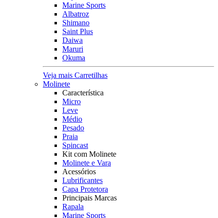
Marine Sports
Albatroz
Shimano
Saint Plus
Daiwa
Maruri
Okuma
Veja mais Carretilhas
Molinete
Característica
Micro
Leve
Médio
Pesado
Praia
Spincast
Kit com Molinete
Molinete e Vara
Acessórios
Lubrificantes
Capa Protetora
Principais Marcas
Rapala
Marine Sports