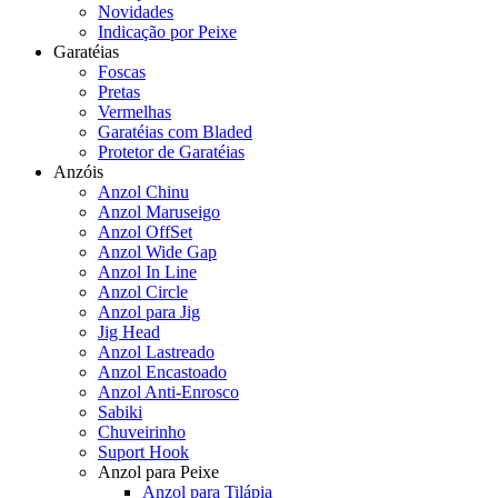
Novidades
Indicação por Peixe
Garatéias
Foscas
Pretas
Vermelhas
Garatéias com Bladed
Protetor de Garatéias
Anzóis
Anzol Chinu
Anzol Maruseigo
Anzol OffSet
Anzol Wide Gap
Anzol In Line
Anzol Circle
Anzol para Jig
Jig Head
Anzol Lastreado
Anzol Encastoado
Anzol Anti-Enrosco
Sabiki
Chuveirinho
Suport Hook
Anzol para Peixe
Anzol para Tilápia