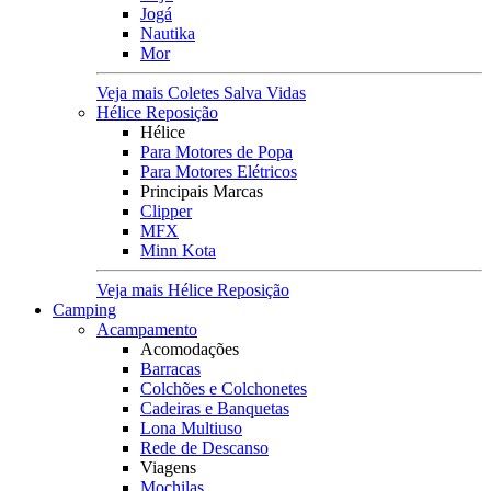
Jogá
Nautika
Mor
Veja mais Coletes Salva Vidas
Hélice Reposição
Hélice
Para Motores de Popa
Para Motores Elétricos
Principais Marcas
Clipper
MFX
Minn Kota
Veja mais Hélice Reposição
Camping
Acampamento
Acomodações
Barracas
Colchões e Colchonetes
Cadeiras e Banquetas
Lona Multiuso
Rede de Descanso
Viagens
Mochilas