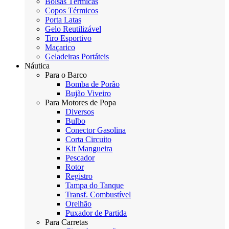
Bolsas Térmicas
Copos Térmicos
Porta Latas
Gelo Reutilizável
Tiro Esportivo
Maçarico
Geladeiras Portáteis
Náutica
Para o Barco
Bomba de Porão
Bujão Viveiro
Para Motores de Popa
Diversos
Bulbo
Conector Gasolina
Corta Circuito
Kit Mangueira
Pescador
Rotor
Registro
Tampa do Tanque
Transf. Combustível
Orelhão
Puxador de Partida
Para Carretas