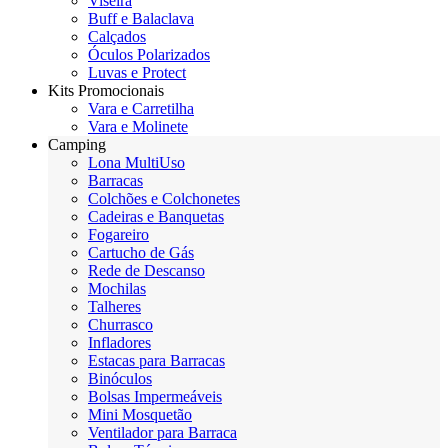
Viseira
Buff e Balaclava
Calçados
Óculos Polarizados
Luvas e Protect
Kits Promocionais
Vara e Carretilha
Vara e Molinete
Camping
Lona MultiUso
Barracas
Colchões e Colchonetes
Cadeiras e Banquetas
Fogareiro
Cartucho de Gás
Rede de Descanso
Mochilas
Talheres
Churrasco
Infladores
Estacas para Barracas
Binóculos
Bolsas Impermeáveis
Mini Mosquetão
Ventilador para Barraca