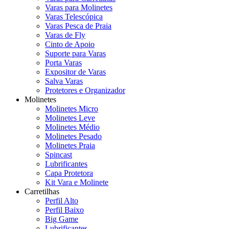
Varas para Molinetes
Varas Telescópica
Varas Pesca de Praia
Varas de Fly
Cinto de Apoio
Suporte para Varas
Porta Varas
Expositor de Varas
Salva Varas
Protetores e Organizador
Molinetes
Molinetes Micro
Molinetes Leve
Molinetes Médio
Molinetes Pesado
Molinetes Praia
Spincast
Lubrificantes
Capa Protetora
Kit Vara e Molinete
Carretilhas
Perfil Alto
Perfil Baixo
Big Game
Lubrificantes