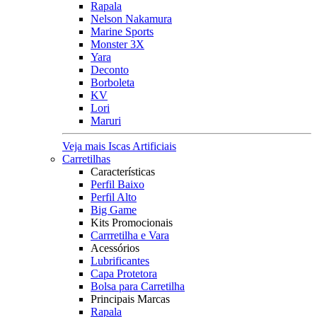
Rapala
Nelson Nakamura
Marine Sports
Monster 3X
Yara
Deconto
Borboleta
KV
Lori
Maruri
Veja mais Iscas Artificiais
Carretilhas
Características
Perfil Baixo
Perfil Alto
Big Game
Kits Promocionais
Carrretilha e Vara
Acessórios
Lubrificantes
Capa Protetora
Bolsa para Carretilha
Principais Marcas
Rapala