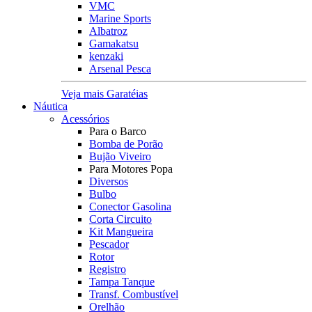
VMC
Marine Sports
Albatroz
Gamakatsu
kenzaki
Arsenal Pesca
Veja mais Garatéias
Náutica
Acessórios
Para o Barco
Bomba de Porão
Bujão Viveiro
Para Motores Popa
Diversos
Bulbo
Conector Gasolina
Corta Circuito
Kit Mangueira
Pescador
Rotor
Registro
Tampa Tanque
Transf. Combustível
Orelhão