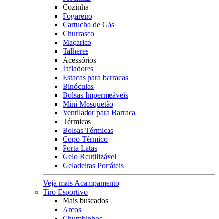
Cozinha
Fogareiro
Cartucho de Gás
Churrasco
Maçarico
Talheres
Acessórios
Infladores
Estacas para barracas
Binóculos
Bolsas Impermeáveis
Mini Mosquetão
Ventilador para Barraca
Térmicas
Bolsas Térmicas
Copo Térmico
Porta Latas
Gelo Reutilizável
Geladeiras Portáteis
Veja mais Acampamento
Tiro Esportivo
Mais buscados
Arcos
Chumbinhos