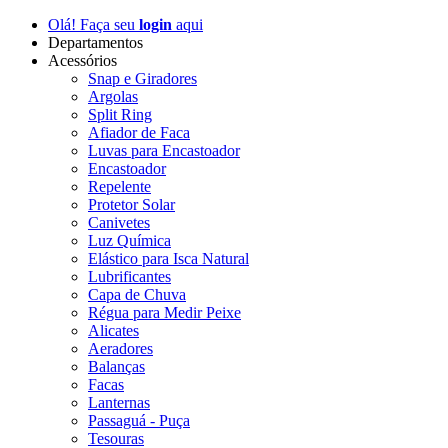
Olá! Faça seu
login
aqui
Departamentos
Acessórios
Snap e Giradores
Argolas
Split Ring
Afiador de Faca
Luvas para Encastoador
Encastoador
Repelente
Protetor Solar
Canivetes
Luz Química
Elástico para Isca Natural
Lubrificantes
Capa de Chuva
Régua para Medir Peixe
Alicates
Aeradores
Balanças
Facas
Lanternas
Passaguá - Puça
Tesouras