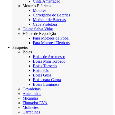
Cinta Amarração
Motores Elétricos
Motores
Carregador de Baterias
Medidor de Baterias
Capa Protetora
Colete Salva Vidas
Hélice de Reposição
Para Motores de Popa
Para Motores Elétricos
Pesqueiro
Boias
Boias de Arremesso
Boias Mini Torpedo
Boias Torpedo
Boias Pão
Boias Guia
Boias para Carpa
Boias Luminosa
Cevadeiras
Anteninhas
Miçangas
Flutuador EVA
Molinetes
Carretilhas