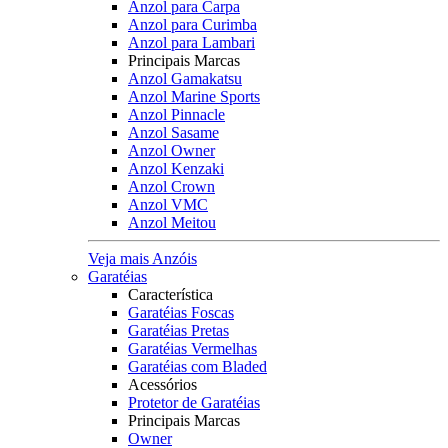
Anzol para Carpa
Anzol para Curimba
Anzol para Lambari
Principais Marcas
Anzol Gamakatsu
Anzol Marine Sports
Anzol Pinnacle
Anzol Sasame
Anzol Owner
Anzol Kenzaki
Anzol Crown
Anzol VMC
Anzol Meitou
Veja mais Anzóis
Garatéias
Característica
Garatéias Foscas
Garatéias Pretas
Garatéias Vermelhas
Garatéias com Bladed
Acessórios
Protetor de Garatéias
Principais Marcas
Owner