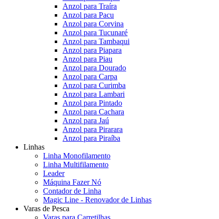
Anzol para Traíra
Anzol para Pacu
Anzol para Corvina
Anzol para Tucunaré
Anzol para Tambaqui
Anzol para Piapara
Anzol para Piau
Anzol para Dourado
Anzol para Carpa
Anzol para Curimba
Anzol para Lambari
Anzol para Pintado
Anzol para Cachara
Anzol para Jaú
Anzol para Pirarara
Anzol para Piraíba
Linhas
Linha Monofilamento
Linha Multifilamento
Leader
Máquina Fazer Nó
Contador de Linha
Magic Line - Renovador de Linhas
Varas de Pesca
Varas para Carretilhas