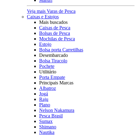
Maruri
Veja mais Varas de Pesca
Caixas e Estojos
Mais buscados
Caixas de Pesca
Bolsas de Pesca
Mochilas de Pesca
Estojo
Bolsa porta Carretilhas
Desembarcado
Bolsa Tiracolo
Pochete
Utilitário
Porta Empate
Principais Marcas
Albatroz
Jogá
Raju
Plano
Nelson Nakamura
Pesca Brasil
Sumax
Shimano
Nautika