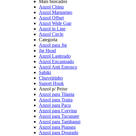
Mais buscados
Anzol Chinu
Anzol Maruseigo
Anzol Offset
Anzol Wide Gap
Anzol in Line
Anzol Circle
Categoria
Anzol para Jig
Jig Head
Anzol Lastreado
Anzol Encastoado
Anzol Anti Enrosco
Sabiki
Chuveirinho
Suport Hook
Anzol p/ Peixe
Anzol para Tilapia
Anzol para Traira
Anzol para Pacu
Anzol para Corvina
Anzol para Tucunare
Anzol para Tambaqui
Anzol para Piapara
Anzol para Dourado