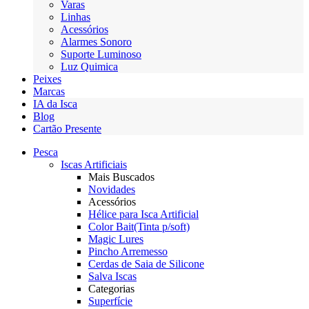
Varas
Linhas
Acessórios
Alarmes Sonoro
Suporte Luminoso
Luz Quimica
Peixes
Marcas
IA da Isca
Blog
Cartão Presente
Pesca
Iscas Artificiais
Mais Buscados
Novidades
Acessórios
Hélice para Isca Artificial
Color Bait(Tinta p/soft)
Magic Lures
Pincho Arremesso
Cerdas de Saia de Silicone
Salva Iscas
Categorias
Superfície