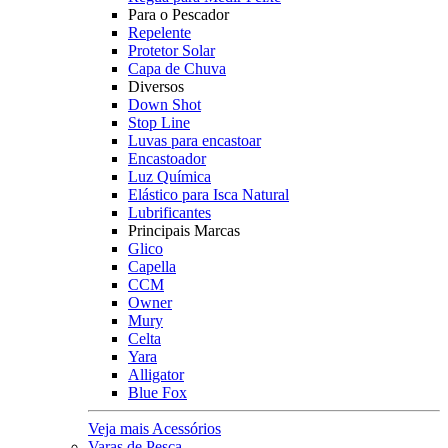
Para o Pescador
Repelente
Protetor Solar
Capa de Chuva
Diversos
Down Shot
Stop Line
Luvas para encastoar
Encastoador
Luz Química
Elástico para Isca Natural
Lubrificantes
Principais Marcas
Glico
Capella
CCM
Owner
Mury
Celta
Yara
Alligator
Blue Fox
Veja mais Acessórios
Varas de Pesca