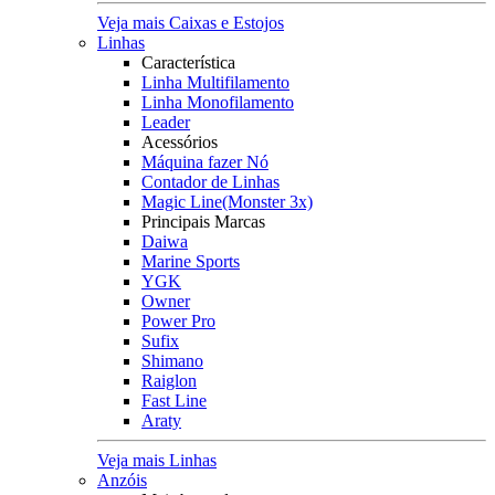
Veja mais Caixas e Estojos
Linhas
Característica
Linha Multifilamento
Linha Monofilamento
Leader
Acessórios
Máquina fazer Nó
Contador de Linhas
Magic Line(Monster 3x)
Principais Marcas
Daiwa
Marine Sports
YGK
Owner
Power Pro
Sufix
Shimano
Raiglon
Fast Line
Araty
Veja mais Linhas
Anzóis