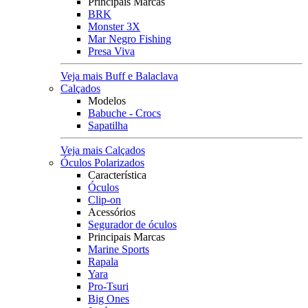
Principais Marcas
BRK
Monster 3X
Mar Negro Fishing
Presa Viva
Veja mais Buff e Balaclava
Calçados
Modelos
Babuche - Crocs
Sapatilha
Veja mais Calçados
Óculos Polarizados
Característica
Óculos
Clip-on
Acessórios
Segurador de óculos
Principais Marcas
Marine Sports
Rapala
Yara
Pro-Tsuri
Big Ones