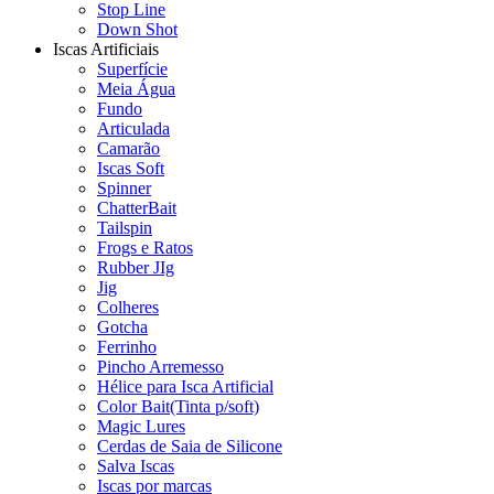
Stop Line
Down Shot
Iscas Artificiais
Superfície
Meia Água
Fundo
Articulada
Camarão
Iscas Soft
Spinner
ChatterBait
Tailspin
Frogs e Ratos
Rubber JIg
Jig
Colheres
Gotcha
Ferrinho
Pincho Arremesso
Hélice para Isca Artificial
Color Bait(Tinta p/soft)
Magic Lures
Cerdas de Saia de Silicone
Salva Iscas
Iscas por marcas