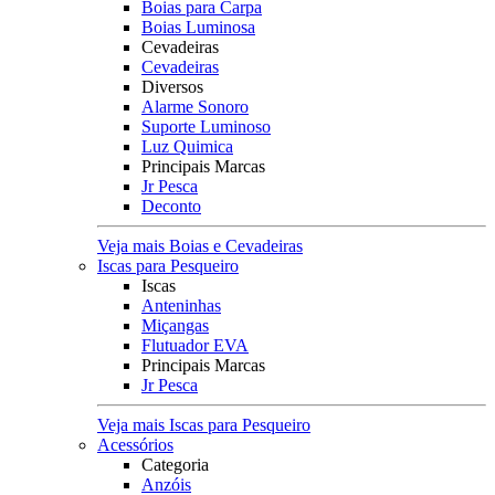
Boias para Carpa
Boias Luminosa
Cevadeiras
Cevadeiras
Diversos
Alarme Sonoro
Suporte Luminoso
Luz Quimica
Principais Marcas
Jr Pesca
Deconto
Veja mais Boias e Cevadeiras
Iscas para Pesqueiro
Iscas
Anteninhas
Miçangas
Flutuador EVA
Principais Marcas
Jr Pesca
Veja mais Iscas para Pesqueiro
Acessórios
Categoria
Anzóis