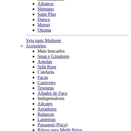
Albatroz
Shimano
Saint Plus
Daiwa
Maruri
Okuma
Veja mais Molinete
Acessórios
Mais buscados
Snap e Giradores
Argolas
Split Ring
Cutelaria
Facas
Canivetes
Tesouras
Afiador de Faca
Indispensáveis
Alicates
Aeradores
Balanças
Lanternas
Passaguá (Puça)
Régua para Medir Peixe