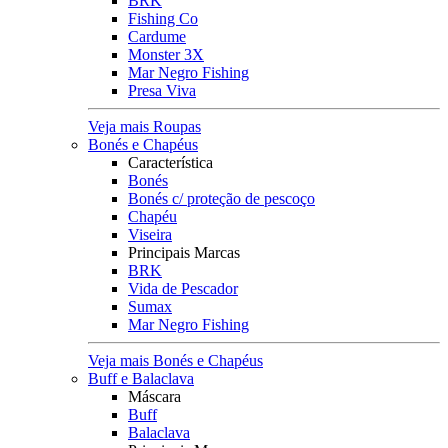
BRK
Fishing Co
Cardume
Monster 3X
Mar Negro Fishing
Presa Viva
Veja mais Roupas
Bonés e Chapéus
Característica
Bonés
Bonés c/ proteção de pescoço
Chapéu
Viseira
Principais Marcas
BRK
Vida de Pescador
Sumax
Mar Negro Fishing
Veja mais Bonés e Chapéus
Buff e Balaclava
Máscara
Buff
Balaclava