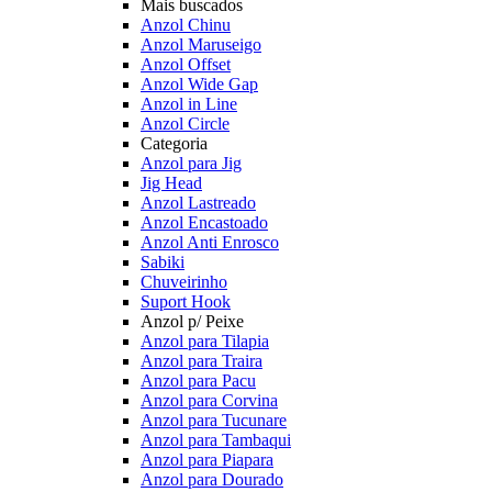
Mais buscados
Anzol Chinu
Anzol Maruseigo
Anzol Offset
Anzol Wide Gap
Anzol in Line
Anzol Circle
Categoria
Anzol para Jig
Jig Head
Anzol Lastreado
Anzol Encastoado
Anzol Anti Enrosco
Sabiki
Chuveirinho
Suport Hook
Anzol p/ Peixe
Anzol para Tilapia
Anzol para Traira
Anzol para Pacu
Anzol para Corvina
Anzol para Tucunare
Anzol para Tambaqui
Anzol para Piapara
Anzol para Dourado