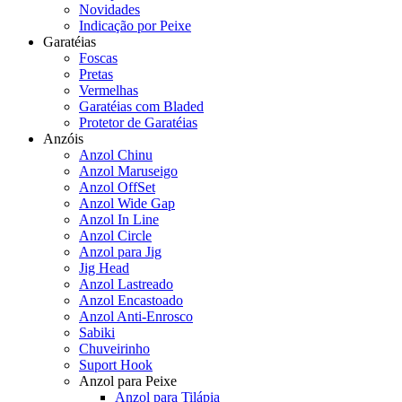
Novidades
Indicação por Peixe
Garatéias
Foscas
Pretas
Vermelhas
Garatéias com Bladed
Protetor de Garatéias
Anzóis
Anzol Chinu
Anzol Maruseigo
Anzol OffSet
Anzol Wide Gap
Anzol In Line
Anzol Circle
Anzol para Jig
Jig Head
Anzol Lastreado
Anzol Encastoado
Anzol Anti-Enrosco
Sabiki
Chuveirinho
Suport Hook
Anzol para Peixe
Anzol para Tilápia