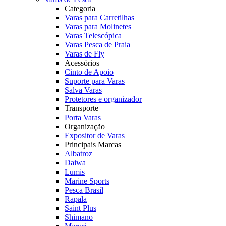
Categoria
Varas para Carretilhas
Varas para Molinetes
Varas Telescópica
Varas Pesca de Praia
Varas de Fly
Acessórios
Cinto de Apoio
Suporte para Varas
Salva Varas
Protetores e organizador
Transporte
Porta Varas
Organização
Expositor de Varas
Principais Marcas
Albatroz
Daiwa
Lumis
Marine Sports
Pesca Brasil
Rapala
Saint Plus
Shimano