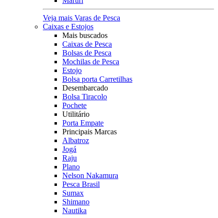
Maruri
Veja mais Varas de Pesca
Caixas e Estojos
Mais buscados
Caixas de Pesca
Bolsas de Pesca
Mochilas de Pesca
Estojo
Bolsa porta Carretilhas
Desembarcado
Bolsa Tiracolo
Pochete
Utilitário
Porta Empate
Principais Marcas
Albatroz
Jogá
Raju
Plano
Nelson Nakamura
Pesca Brasil
Sumax
Shimano
Nautika