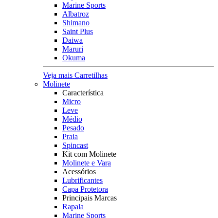
Marine Sports
Albatroz
Shimano
Saint Plus
Daiwa
Maruri
Okuma
Veja mais Carretilhas
Molinete
Característica
Micro
Leve
Médio
Pesado
Praia
Spincast
Kit com Molinete
Molinete e Vara
Acessórios
Lubrificantes
Capa Protetora
Principais Marcas
Rapala
Marine Sports