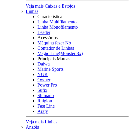
Veja mais Caixas e Estojos
Linhas
Característica
Linha Multifilamento
Linha Monofilamento
Leader
Acessórios
Máquina fazer Nó
Contador de Linhas
Magic Line(Monster 3x)
Principais Marcas
Daiwa
Marine Sports
YGK
Owner
Power Pro
Sufix
Shimano
Raiglon
Fast Line
Araty
Veja mais Linhas
Anzóis