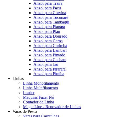
Anzol para Traíra
Anzol para Pacu
Anzol para Corvina
Anzol para Tucunaré
Anzol para Tambaqui
Anzol para Piapara
Anzol para Piau
Anzol para Dourado
Anzol para Carpa
Anzol para Curimba
Anzol para Lambari
Anzol para Pintado
Anzol para Cachara
Anzol para Jaú
Anzol para Pirarara
Anzol para Piraíba
Linhas
Linha Monofilamento
Linha Multifilamento
Leader
Máquina Fazer Nó
Contador de Linha
Magic Line - Renovador de Linhas
Varas de Pesca
Varas para Carretilhas