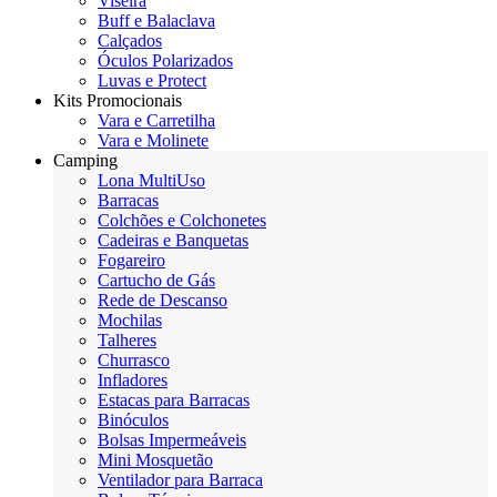
Viseira
Buff e Balaclava
Calçados
Óculos Polarizados
Luvas e Protect
Kits Promocionais
Vara e Carretilha
Vara e Molinete
Camping
Lona MultiUso
Barracas
Colchões e Colchonetes
Cadeiras e Banquetas
Fogareiro
Cartucho de Gás
Rede de Descanso
Mochilas
Talheres
Churrasco
Infladores
Estacas para Barracas
Binóculos
Bolsas Impermeáveis
Mini Mosquetão
Ventilador para Barraca