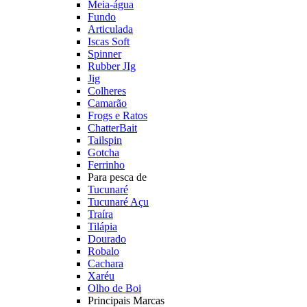
Meia-água
Fundo
Articulada
Iscas Soft
Spinner
Rubber JIg
Jig
Colheres
Camarão
Frogs e Ratos
ChatterBait
Tailspin
Gotcha
Ferrinho
Para pesca de
Tucunaré
Tucunaré Açu
Traíra
Tilápia
Dourado
Robalo
Cachara
Xaréu
Olho de Boi
Principais Marcas