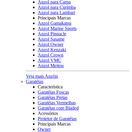
Anzol para Carpa
Anzol para Curimba
Anzol para Lambari
Principais Marcas
Anzol Gamakatsu
Anzol Marine Sports
Anzol Pinnacle
Anzol Sasame
Anzol Owner
Anzol Kenzaki
Anzol Crown
Anzol VMC
Anzol Meitou
Veja mais Anzóis
Garatéias
Característica
Garatéias Foscas
Garatéias Pretas
Garatéias Vermelhas
Garatéias com Bladed
Acessórios
Protetor de Garatéias
Principais Marcas
Owner