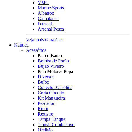
VMC
Marine Sports
Albatroz
Gamakatsu
kenzaki
Arsenal Pesca
Veja mais Garatéias
Náutica
Acessórios
Para o Barco
Bomba de Porão
Bujão Viveiro
Para Motores Popa
Diversos
Bulbo
Conector Gasolina
Corta Circuito
Kit Mangueira
Pescador
Rotor
Registro
Tampa Tanque
Transf. Combustível
Orelhão