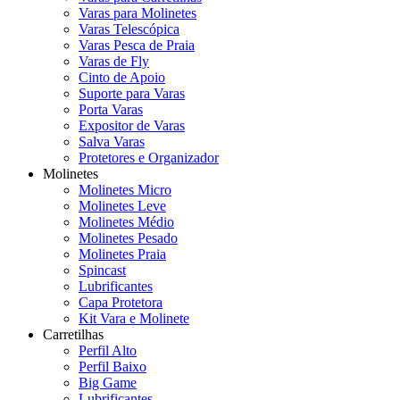
Varas para Molinetes
Varas Telescópica
Varas Pesca de Praia
Varas de Fly
Cinto de Apoio
Suporte para Varas
Porta Varas
Expositor de Varas
Salva Varas
Protetores e Organizador
Molinetes
Molinetes Micro
Molinetes Leve
Molinetes Médio
Molinetes Pesado
Molinetes Praia
Spincast
Lubrificantes
Capa Protetora
Kit Vara e Molinete
Carretilhas
Perfil Alto
Perfil Baixo
Big Game
Lubrificantes