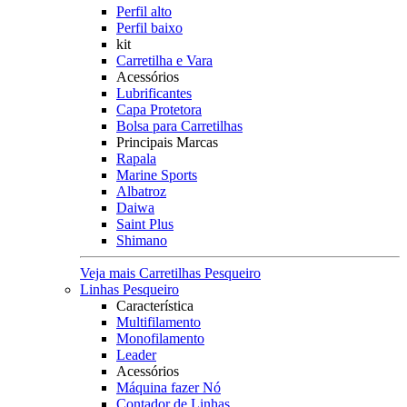
Perfil alto
Perfil baixo
kit
Carretilha e Vara
Acessórios
Lubrificantes
Capa Protetora
Bolsa para Carretilhas
Principais Marcas
Rapala
Marine Sports
Albatroz
Daiwa
Saint Plus
Shimano
Veja mais Carretilhas Pesqueiro
Linhas Pesqueiro
Característica
Multifilamento
Monofilamento
Leader
Acessórios
Máquina fazer Nó
Contador de Linhas