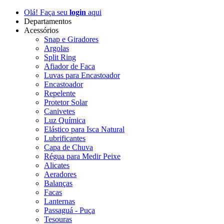
Olá! Faça seu
login
aqui
Departamentos
Acessórios
Snap e Giradores
Argolas
Split Ring
Afiador de Faca
Luvas para Encastoador
Encastoador
Repelente
Protetor Solar
Canivetes
Luz Química
Elástico para Isca Natural
Lubrificantes
Capa de Chuva
Régua para Medir Peixe
Alicates
Aeradores
Balanças
Facas
Lanternas
Passaguá - Puça
Tesouras