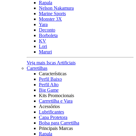
Rapala
Nelson Nakamura
Marine Sports
Monster 3X
Yara
Deconto
Borboleta
KV
Lori
Maruri
Veja mais Iscas Artificiais
Carretilhas
Características
Perfil Baixo
Perfil Alto
Big Game
Kits Promocionais
Carrretilha e Vara
Acessórios
Lubrificantes
Capa Protetora
Bolsa para Carretilha
Principais Marcas
Rapala