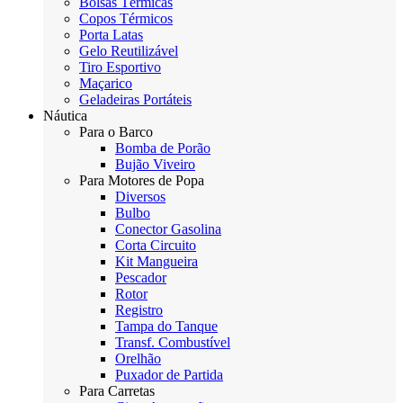
Bolsas Térmicas
Copos Térmicos
Porta Latas
Gelo Reutilizável
Tiro Esportivo
Maçarico
Geladeiras Portáteis
Náutica
Para o Barco
Bomba de Porão
Bujão Viveiro
Para Motores de Popa
Diversos
Bulbo
Conector Gasolina
Corta Circuito
Kit Mangueira
Pescador
Rotor
Registro
Tampa do Tanque
Transf. Combustível
Orelhão
Puxador de Partida
Para Carretas