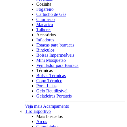
Cozinha
Fogareiro
Cartucho de Gás
Churrasco
Maçarico
Talheres
Acessórios
Infladores
Estacas para barracas
Binóculos
Bolsas Impermeáveis
Mini Mosquetão
Ventilador para Barraca
Térmicas
Bolsas Térmicas
Copo Térmico
Porta Latas
Gelo Reutilizável
Geladeiras Portáteis
Veja mais Acampamento
Tiro Esportivo
Mais buscados
Arcos
Chumbinhos