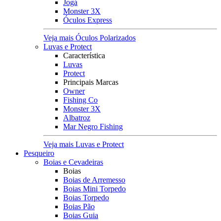
Jogá
Monster 3X
Óculos Express
Veja mais Óculos Polarizados
Luvas e Protect
Característica
Luvas
Protect
Principais Marcas
Owner
Fishing Co
Monster 3X
Albatroz
Mar Negro Fishing
Veja mais Luvas e Protect
Pesqueiro
Boias e Cevadeiras
Boias
Boias de Arremesso
Boias Mini Torpedo
Boias Torpedo
Boias Pão
Boias Guia