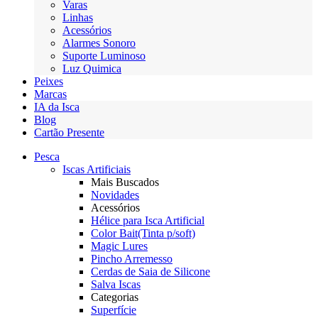
Varas
Linhas
Acessórios
Alarmes Sonoro
Suporte Luminoso
Luz Quimica
Peixes
Marcas
IA da Isca
Blog
Cartão Presente
Pesca
Iscas Artificiais
Mais Buscados
Novidades
Acessórios
Hélice para Isca Artificial
Color Bait(Tinta p/soft)
Magic Lures
Pincho Arremesso
Cerdas de Saia de Silicone
Salva Iscas
Categorias
Superfície