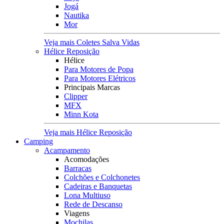
Jogá
Nautika
Mor
Veja mais Coletes Salva Vidas
Hélice Reposição
Hélice
Para Motores de Popa
Para Motores Elétricos
Principais Marcas
Clipper
MFX
Minn Kota
Veja mais Hélice Reposição
Camping
Acampamento
Acomodações
Barracas
Colchões e Colchonetes
Cadeiras e Banquetas
Lona Multiuso
Rede de Descanso
Viagens
Mochilas