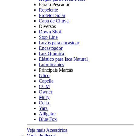
Para o Pescador
Repelente
Protetor Solar
Capa de Chuva
Diversos
Down Shot
Stop Line
Luvas para encastoar
Encastoador
Luz Química
Elástico para Isca Natural
Lubrificantes
Principais Marcas
Glico
Capella
CCM
Owner
Mury
Celta
Yara
Alligator
Blue Fox
Veja mais Acessórios
Varas de Pesca