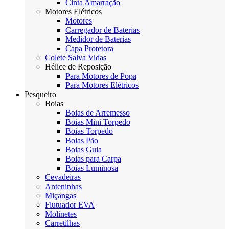
Cinta Amarração
Motores Elétricos
Motores
Carregador de Baterias
Medidor de Baterias
Capa Protetora
Colete Salva Vidas
Hélice de Reposição
Para Motores de Popa
Para Motores Elétricos
Pesqueiro
Boias
Boias de Arremesso
Boias Mini Torpedo
Boias Torpedo
Boias Pão
Boias Guia
Boias para Carpa
Boias Luminosa
Cevadeiras
Anteninhas
Miçangas
Flutuador EVA
Molinetes
Carretilhas